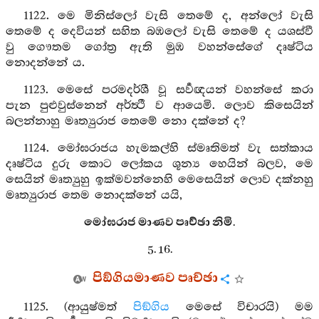
1122. මෙ මිනිස්ලෝ වැසි තෙමේ ද, අන්ලෝ වැසි
තෙමේ ද දෙවියන් සහිත බඹලෝ වැසි තෙමේ ද යශස්වී
වු ගෞතම ගෝත්‍ර ඇති මුඹ වහන්සේගේ දෘෂ්ටිය
නොදන්නේ ය.
1123. මෙසේ පරමදර්ශී වූ සර්‍වඥයන් වහන්සේ කරා
පැන පුළුවුස්නෙන් අර්ත්‍ථී ව ආයෙමි. ලොව කිසෙයින්
බලන්නාහු මෘත්‍යුරාජ තෙමේ නො දක්නේ ද?
1124. මෝඝරාජය හැමකල්හි ස්මෘතිමත් වැ සත්කාය
දෘෂ්ටිය දුරු කොට ලෝකය ශූන්‍ය හෙයින් බලව, මෙ
සෙයින් මෘත්‍යුහු ඉක්මවන්නෙහි මෙසෙයින් ලොව දක්නහු
මෘත්‍යුරාජ තෙම නොදක්නේ යයි,
මෝඝරාජ මාණව පෘච්ඡා නිමි.
5. 16.
පිඞ්ගියමාණව පෘච්ඡා
1125. (ආයුෂ්මත්
පිඞ්ගිය
මෙසේ විචාරයි) මම