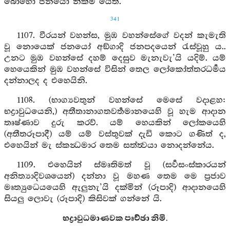
බොහෝ ජනයෝ නික්ම යෙති.
341
1107. වීරයන් වහන්ස, මුඹ වහන්සේගේ වදන් කැමැති
වූ නොයෙක් ජනයෝ අඞ්ගාදි ජනපදයෙන් රැස්වූහු ය..
උනට මුඹ වහන්සේ දහම් දෙසුව මැනැවැ’යි යදිම්. යම්
හෙයෙකින් මුඹ වහන්සේ විසින් තෙල ලෝකෝත්තරධර්‍මය
දන්නාලද ද එහෙයිනි.
1108. (භාග්‍යවතුන් වහන්සේ මෙසේ වදාළහ:
භද්‍රාවුධයෙනි,) අතීතානාගතවර්‍තමානයෙහි වූ හැම ආදාන
තෘෂ්ණාව දුරු කරව්. යම් හෙයකින් ලෝකයෙහි
(අතීතරූපාදී) යම් යම් වස්තුවක් දැඩි කොට ගණිත් ද,
එහෙයින් මැ ස්කන්‍ධමාර තෙම සත්ත්‍වයා නොදන්නේය.
1109. එහෙයින් ස්මෘතිමත් වූ (සර්‍වසංස්කාරයන්
අනිත්‍යාදිවශයෙන්) දන්නා වූ මහණ තෙම මෙ ප්‍රජාව
මෘත්‍යුධෙයයෙහි ඇලුනැ’යි දක්මින් (රූපාදි) ආදානයෙහි
සියලු ලොවැ (රූපාදි) කිසිවක් ගන්නේ යි.
භද්‍රාවුධමාණවක පෘච්ඡා නිමි.