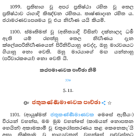
1099. ප්‍රතිභාග වූ අපර ප්‍රතිෂ්ඨා රහිත වූ තෙල
ප්‍රතිෂ්ඨාව රාගාදි කිඤ්චන රහිතය. තෘෂ්ණාදාන රහිත ය.
ජරාමරණව්‍යපශමය වූ එය නිර්‍වාණ යයි කියමි.
1100. ස්මෘතිමත් වූ (අනිත්‍යාදි විසින්) දක්නාලද ධර්‍ම
ඇති යම් රහත්හු තෙල නිර්‍වාණය දැන
ක්ලේශපරිනිර්‍වාණයෙන් පිරිනිවියාහු වෙද්ද, ඔහු මාරවශයට
ගියාහු නො වෙති. ඔහු මාරයාගේ මඟ යන්නාහු
(පරිවාරකයෝ) නො වෙති යි.
කප්පමාණවක පෘච්ඡා නිමි
339
5. 11.
ජතුකණ්ණීමාණවක පෘච්ඡා
1101. (ආයුෂ්මත්
ජතුකණ්ණීමාණවක
මෙසේ ඇසීය:)
වීරයන් වහන්ස, මම මුඹ වහන්සේ (කාමයන් නොපතන
හෙයින්) අකාමකාමී වූ චතුරෝඝතරණය කළ කෙනෙකැ’යි
අසා නිෂ්කාම වූ භාග්‍යවතුන් වහන්සේ පුළුවුස්නට