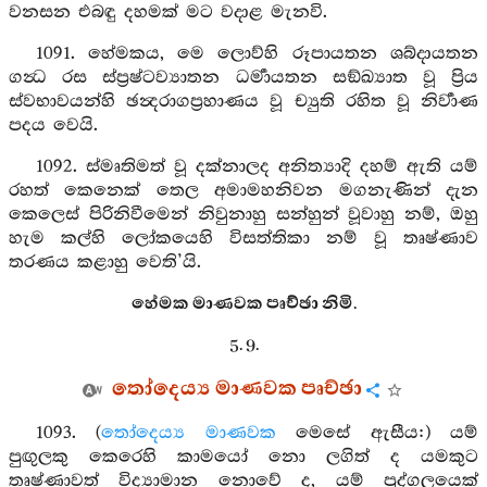
වනසන එබඳු දහමක් මට වදාළ මැනවි.
1091. හේමකය, මෙ ලොව්හි රූපායතන ශබ්දායතන
ගන්‍ධ රස ස්ප්‍රෂ්ටව්‍යාතන ධර්‍මායතන සඞ්ඛ්‍යාත වූ ප්‍රිය
ස්වභාවයන්හි ඡන්‍දරාගප්‍රහාණය වූ ච්‍යුති රහිත වූ නිර්‍වාණ
පදය වෙයි.
1092. ස්මෘතිමත් වූ දක්නාලද අනිත්‍යාදි දහම් ඇති යම්
රහත් කෙනෙක් තෙල අමාමහනිවන මගනැණින් දැන
කෙලෙස් පිරිනිවීමෙන් නිවුනාහු සන්හුන් වූවාහු නම්, ඔහු
හැම කල්හි ලෝකයෙහි විසත්තිකා නම් වූ තෘෂ්ණාව
තරණය කළාහු වෙති’යි.
හේමක මාණවක පෘච්ඡා නිමි.
5. 9.
තෝදෙය්‍ය මාණවක පෘච්ඡා
1093. (
තෝදෙය්‍ය මාණවක
මෙසේ ඇසීය:) යම්
පුඟුලකු කෙරෙහි කාමයෝ නො ලගිත් ද යමකුට
තෘෂ්ණාවත් විද්‍යාමාන නොවේ ද, යම් පුද්ගලයෙක්