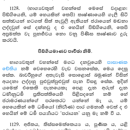
1128. (භාග්‍යවතුන් වහන්සේ මෙසේ වදාළහ:
පිඞ්ගියෙනි, යම් හෙයකින් තෙපි) තෘෂ්ණායෙහි ගැලී සිටි
සත්ත්‍වයන් හටගත් සිත් තැවුලි ඇතියන් ජරායෙන් මඬනා
ලද්දවුන් සේ දක්නවු ද එ හෙයින් පිඞ්ගියෙනි, තෙපි
අප්‍රමත්ත වැ පුනර්‍භවය නො වනු පිණිස තෘෂ්ණාව දුරු
කරවයි.
පිඞ්ගියමාණව පෘච්ඡා නිමි.
භාග්‍යවතුන් වහන්සේ මගධ දනවුයෙහි
පාසාණක
චේතිය
නම් වෙහෙරෙහි වැඩ වසනසේක, මෙය දෙසූ
සේක. බාවරීහුගේ අතැවැසි සොළොස් බමුණන් විසින්
අයදනා ලද්දාහු පුළුවුත්පුළුවුත් පැන විසඳූ සේක. ඉදින්
යමෙක් එකෙකි පැනයෙකැ පෙළ දැන අරුත් දැන
ධර්‍මානුධර්‍ම ප්‍රතිපත්තියෙහි පිළිපදනේ නම් හේ
ජරාමරණයන්ගේ පරතෙරට යන්නේ මැ ය, යම්
හෙයෙකින් මේ ධර්‍මයෝ (නිර්‍වාණ) පාර ගමනාර්‍හ වෙත් ද එ
හෙයින් මේ ධර්‍ම පර්‍ය්‍යායට ‘පරායන’ යනු මැ නම් වී ය.
1129. අජිතය, තිස්සමෙත්තෙය්‍ය ය, පූර්‍ණක ය, යළි