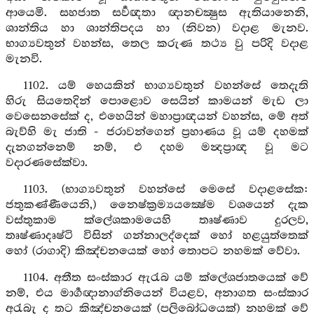
ආයෙමි. සහජාත සර්‍වඥතා ඥානචක්‍ෂුස ඇතියානෙනි,
ශාන්තිය හා ශාන්තිපදය හා (නිවන) වදාළ මැනව.
භාග්‍යවතුන් වහන්ස, තෙල කරුණ තථ්‍ය වු පරිදි වදාළ
මැනවි.
1102. යම් හෙයකින් භාග්‍යවතුන් වහන්සේ තෙදැති
හිරු සියතෙදින් පොළොව සෙයින් කාමයන් මැඩ ලා
වෙසෙනසේක් ද, එහෙයින් මහාප්‍රාඥයන් වහන්ස, මේ අත්
බැව්හි මැ ජාති - ජරාවන්ගෙන් ප්‍රහාණය වූ යම් දහමක්
දැනගන්නෙම් නම්, එ දහම මන්‍දප්‍රාඥ වූ මට
වදාරණසේක්වා.
1103. (භාග්‍යවතුන් වහන්සේ මෙසේ වදාළසේක:
ජතුකණ්ණීයෙනි,) නෛෂ්ක්‍රම්‍යයක්‍ෂේම වශයෙන් දැක
වස්තුකාම ක්ලේශකාමයෙහි තෘෂ්ණාව දුරලව,
තෘෂ්ණාදෘෂ්ටි විසින් ගන්නාලද්දෙක් හෝ හළයුත්තෙක්
හෝ (රාගාදි) කිඤ්චනයෙක් හෝ තොපට නහමක් වේවා.
1104. අතීත සංස්කාර ඇරැබ යම් ක්ලේශජාතයෙක් වේ
නම්, එය මාර්‍ගඥානාග්නියෙන් වියළව, අනාගත සංස්කාර
අරැබැ ද තට කිඤ්චනයෙක් (පලිබෝධයෙක්) නහමක් වේ