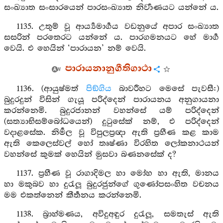
සංඛ්‍යාත සංසාරයෙන් පාරසංඛ්‍යාත නිර්‍වාණයට යන්නේ ය.
1135. උතුම් වූ ආර්‍ය්‍යමාර්‍ගය වඩනුයේ අපාර සංඛ්‍යාත
සසරින් පරතෙරට යන්නේ ය. පාරගමනයට හේ මාර්‍ග
වෙයි. එ හෙයින් ‘පාරායන’ නම් වෙයි.
පාරායනානුගීතිගාථා
1136. (ආයුෂ්මත්
පිඞ්ගිය
බාවරීහට මෙසේ පැවසී:)
බුදුරදුන් විසින් ගැයූ පරිද්දෙන් පාරායනය අනුගායනා
කරන්නෙමි. බුදුරජානන් වහන්සේ යම් පරිද්දෙන්
(සත්‍යාභිසම්බෝධයෙන්) දුටුසේක් නම්, එ පරිද්දෙන්
වදාළසේක. නිර්‍මල වූ විපුලප්‍රඥා ඇති ප්‍රහීණ කළ කාම
ඇති කෙලෙස්වල් හෝ තෘෂ්ණා විරහිත ලෝකනාථයන්
වහන්සේ කුමක් හෙයින් මුසවා බණනසේක් ද?
1137. ප්‍රහීණ වූ රාගාදිමල හා මෝහ හා ඇති, මානය
හා මකුබව හා දුරැලූ බුදුරජුන්ගේ ගුණෝපසංහිත වචනය
මම එකත්නෙන් කීර්‍තනය කරන්නෙමි.
1138. බ්‍රාහ්මණය, අවිදුඅඳුර දුරැලූ, සමතැස් ඇති