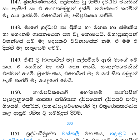
1147. බ්‍රාහ්මණයෙනි, අප්‍රමත්ත වූ (මම්) දවරෑහි මනසින්
හා ඇසින් හා එ ගෞතමබුදුන් දක්මි. නමස්කාර කරමින්
මැ රැය ඉක්වමි. එහෙයින් මැ අවිප්‍රවාසය හඟිමි.
1148. මාගේ ශ්‍රද්ධාව හා ප්‍රීතිය හා මනස හා ස්මෘතිය
හා ගෞතම ශාසනයෙන් පහ වැ නොයෙයි. මහාප්‍රාඥයන්
වහන්සේ යම් මැ දෙසකට වඩනාසේක් නම්, එ මම් එ
දික්හි මැ නතුයෙම් වෙමි.
1149. ජීර්‍ණ වූ (එහෙයින් මැ) අල්පවීර්‍ය්‍ය ඇති මාගේ මේ
කය, එ හෙයින් මැ එහි නො යෙයි. සංකල්පගමනින්
එක්වන් යෙමි. බ්‍රාහ්මණය, එහෙයින් මැ මාගේ සිත එබුදුන්
ඇති තන්හි මැ යෙදුනේ වෙයි.
1150. කාමපඩ්කයෙගි හෝනෙම් හාත්පසින්
සැලෙනුයෙම් ශාස්තෘ සඞ්ඛ්‍යාත ද්වීපයෙන් ද්වීපයට පාවැ
ගියෙමි. එක්බිති, (පහණසෑවෙහෙරෙහි දී) චතුරෝඝතරණය
කළ ආස්‍රව රහිත වූ සම්බුදුන් දිටිමි.
353
1151. ශ්‍රද්ධාධිමුක්ත
වක්කලී
මහණය,
භද්‍රාවුධ
ය,