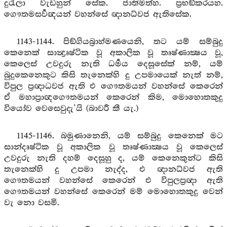
දුරැලා වැඩහුන් සේක. ජාතිමත්හ. ප්‍රභඞ්කරයහ.
ගෞතමසර්‍වඥයන් වහන්සේ ඥානධ්වජ ඇතිසේක.
1143-1144. පිඞ්ගියබ්‍රාහ්මණයෙනි, තට යම් සම්බුදු
කෙනෙක් සාන්‍ද්‍රෘෂ්ටික වූ අකාලික වූ තෘෂ්ණාක්‍ෂය වූ,
කෙලෙස් උවදුරු නැති ධර්‍මය දෙසූසේක් නම්, යම්
බුදුකෙනෙකුට කිසි තැනෙක්හි දු උපමායෙක් නැත් නම්,
විපුල ප්‍රඥාධවජ ඇති එ ගෞතමයන් වහන්සේ කෙරෙන්
ඒ මහාප්‍රාඥගෞතමයන් කෙරෙන් කිම, මොහොතකුදු
වියෝව වෙසෙවුදැ’යි (බාවරී කී යැ.)
1145-1146. බමුණානෙනි, යම් සම්බුදු කෙනෙක් මට
සාන්දෘෂ්ටික වූ අකාලික වූ තෘෂ්ණාක්‍ෂය වූ කෙලෙස්
උවදුරු නැති දහම් දෙසූහු ද, යම් කෙනෙකුන්ට කිසි
තැනෙක්හි දු උපමා නැද්ද, එ ඥානධ්වජ ඇති
ගෞතමයන් වහන්සේ කෙරෙන් එ විපුලප්‍රඥා ඇති
ගෞතමයන් වහන්සේ කෙරෙන් මම් මොහොතකුදු වෙන්
වැ නො වසමි.