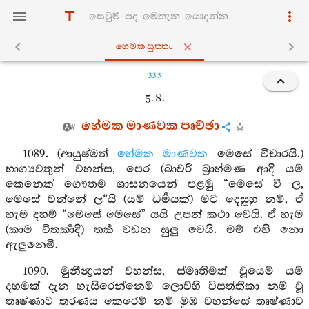
හෙමකසුත‍්තං
335
5. 8.
හේමක මාණවක පෘච්ඡා
1089. (ආයුෂ්මත්
හේමක මාණවක
මෙසේ විචාරයි.)
භාග්‍යවතුන් වහන්ස, පෙර (බාවරී බ්‍රාහ්මණ ආදි යම්
කෙනෙක් ගෞතම ශාසනයෙන් පළමු “මෙසේ වී ල,
මෙසේ වන්නේ ල“යි (යම් ධර්‍මයක්) මට දෙසූහු නම්, ඒ
හැම දහම් “මෙසේ මෙසේ” යයි උපන් කථා වෙයි. ඒ හැම
(කාම විතර්‍කාදි) තර්‍ක වඩන සුලු වෙයි. මම් එහි නො
ඇලුනෙමි.
1090. මුනීන්‍ද්‍රයන් වහන්ස, ස්මෘතිමත් වූයෙම් යම්
දහමක් දැන හැසිරෙන්නෙම් ලොව්හි විසත්තිකා නම් වූ
තෘෂ්ණාව තරණය කෙරෙම් නම් මුඹ වහන්සේ තෘෂ්ණාව