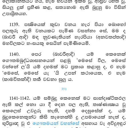
ලෝකාන්තයට ගිය, හැම භවයන් ඉක්ම වූ, ආස්‍රව රහිත වූ,
සියලු දුක් ප්‍රහීණ කළ, සත්‍යනාම ඇති බුදුහු මා විසින්
උපාශ්‍රිතයහ.
1139. පක්‍ෂියෙක් කුඩා වනය හැර පියා බොහෝ
පලතුරු ඇති වනයකට පැමිණ වසන්නා සේ, මම ද
(බාවරී ආදි) මඳ නුවණැතියන් හැරපියා (අනවතප්තාදි)
මහවිලකට හංසයකු සෙයින් පැමිණියෙමි.
1140. පෙර (බාවරීආදි) යම් කෙනෙක්
ගෞතමබුද්ධශාසනයෙන් පළමු ‘මෙසේ වීල, මෙසේ
වන්නේ ල’යි යම් දහමක් මට ප්‍රකාශ කළාහු ද, එ හැම
‘මෙසේ, මෙසේ යැ ‘යි උපන් කථායෙක, එ හැම
(කාමවිතර්‍කාදි) තර්‍ක වඩනා සුලු ය.
351
1141-1142. යම් සම්බුදු කෙනෙක් මට සාන්දෘෂ්ටිකඵල
ඇති කල් නො යා දී දෙන පල ඇති, තෘෂ්ණාක්‍ෂය වූ
කෙලෙස් උවදුරු නැති, දහම් දෙසුසේක් ද, යම්
බුදුකෙනෙකුන්ට කිසි තැනෙක්හි දු උපමායෙක් නැත් ද,
භූරිප්‍රාඥ වූ එ
ගෞතමයන් වහන්සේ
අසහාය වැ අවිදුඅඳුර