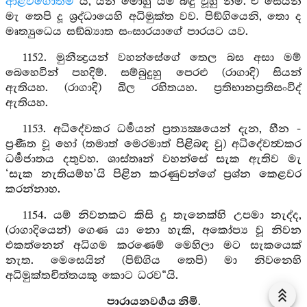
ආළවිගෝතම
ය, යන මොහු යම් බඳු වූහු නම්. එ සෙයින්
මැ තෙපි දූ ශ්‍රද්ධායෙහි අධිමුක්ත වව. පිඞ්ගියෙනි, තො ද
මෘත්‍යුධෙය සඞ්ඛ්‍යාත සංසාරයාගේ පාරයට යව.
1152. මුනීන්‍ද්‍රයන් වහන්සේගේ තෙල බස අසා මම්
බෙහෙවින් පහදිම්. සම්බුදුහු පෙරළු (රාගාදි) සියන්
ඇතියහ. (රාගාදි) ඛිල රහිතයහ. ප්‍රතිභානප්‍රතිසංවිද්
ඇතියහ.
1153. අධිදේවකර ධර්‍මයන් ප්‍රත්‍යක්‍ෂයෙන් දැන, හීන -
ප්‍රණීත වූ හෝ (තමාත් මෙරමාත් පිළිබඳ වු) අධිදේවත්‍වකර
ධර්‍මජාතය දතුවහ. ශාස්තෘන් වහන්සේ සැක ඇතිව මැ
‘සැක නැතියම්හ’යි පිළින කරණුවන්ගේ ප්‍රශ්න කෙළවර
කරන්නාහ.
1154. යම් නිවනකට කිසි දු තැනෙක්හි උපමා නැද්ද,
(රාගාදියෙන්) ගෙණ යා නො හැකි, අකෝප්‍ය වූ නිවන
එකත්නෙන් අධිගම කරණෙම් මෙහිලා මට සැකයෙක්
නැත. මෙසෙයින් (පිඞ්ගිය තෙපි) මා නිවනෙහි
අධිමුක්තචිත්තයකු කොට ධරව“යි.
පාරායනවර්‍ගය නිමි.