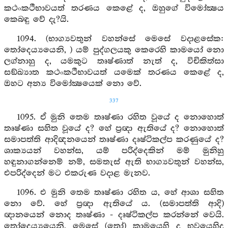
කථංකථීභාවයත් තරණය කෙළේ ද, ඔහුගේ විමෝක්‍ෂය
කෙබඳු වේ දැ?යි.
1094. (භාග්‍යවතුන් වහන්සේ මෙසේ වදාළසේක:
තෝදෙය්‍යයෙනි, ) යම් පුද්ගලයකු කෙරෙහි කාමයෝ නො
ලග්නාහු ද, යමකුට තෘෂ්ණාත් නැත් ද, විචිකිත්සා
සඞ්ඛ්‍යාත කථංකථීභාවයත් යමෙක් තරණය කෙළේ ද,
ඔහට අන්‍ය විමෝක්‍ෂයෙක් නො වේ.
337
1095. ඒ මුනි තෙම තෘෂ්ණා රහිත වූයේ ද නොහොත්
තෘෂ්ණා සහිත වූයේ ද? හේ ප්‍රඥා ඇතියේ ද? නොහොත්
සමාපත්ති ආදිඥනයෙන් තෘෂ්ණා දෘෂ්ටිකල්ප කරණුයේ ද?
ශාක්‍යයන් වහන්ස, යම් පරිද්දෙකින් මම් මුනිහු
හඳුනාගන්නෙම් නම්, සමතැස් ඇති භාග්‍යවතුන් වහන්ස,
එපරිද්දෙන් මට එකරුණ වදාළ මැනව.
1096. එ මුනි තෙම තෘෂ්ණා රහිත ය, හේ ආශා සහිත
නො වේ. හේ ප්‍රඥා ඇතියේ ය. (සමාපත්ති ආදි)
ඥානයෙන් නොද තෘෂ්ණා - දෘෂ්ටිකල්ප කරන්නේ වෙයි.
තෝදෙය්‍යයෙනි, මෙසේ (තෝ) කාමයෙහි දු භවයෙහිදු