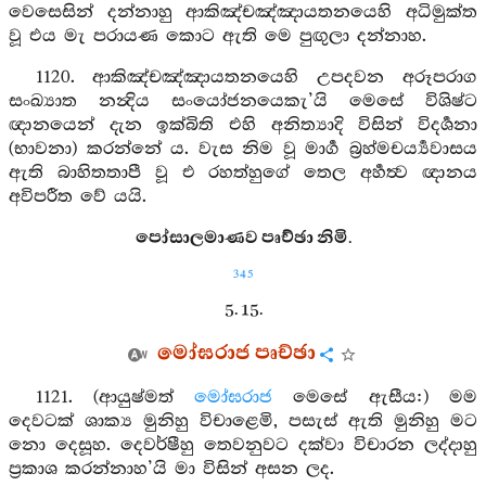
වෙසෙසින් දන්නාහු ආකිඤ්චඤ්ඤායතනයෙහි අධිමුක්ත
වූ එය මැ පරායණ කොට ඇති මෙ පුඟුලා දන්නාහ.
1120. ආකිඤ්චඤ්ඤායතනයෙහි උපදවන අරූපරාග
සංඛ්‍යාත නන්‍දිය සංයෝජනයෙකැ’යි මෙසේ විශිෂ්ට
ඥානයෙන් දැන ඉක්බිති එහි අනිත්‍යාදි විසින් විදර්‍ශනා
(භාවනා) කරන්නේ ය. වැස නිම වූ මාර්‍ග බ්‍රහ්මචර්‍ය්‍යවාසය
ඇති බාහිතතාපී වූ එ රහත්හුගේ තෙල අර්‍හත්‍ව ඥානය
අවිපරීත වේ යයි.
පෝසාලමාණව පෘච්ඡා නිමි.
345
5. 15.
මෝඝරාජ පෘච්ඡා
1121. (ආයුෂ්මත්
මෝඝරාජ
මෙසේ ඇසීය:) මම
දෙවටක් ශාක්‍ය මුනිහු විචාළෙමි, පසැස් ඇති මුනිහු මට
නො දෙසූහ. දෙවර්ෂීහු තෙවනුවට දක්වා විචාරන ලද්දාහු
ප්‍රකාශ කරන්නාහ’යි මා විසින් අසන ලද.