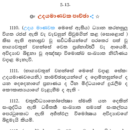
5. 13.
උදයමාණවක පෘච්ඡා
1110. (
උදය මාණවක
මෙසේ ඇසීය) ධ්‍යාන කරනසුලු
විගත රජස් ඇති වැ වැඩහුන් සිවුමගින් කළ (සොළොස් )
කිස ඇති අනාස්‍රව වූ සර්‍වධර්‍මයන්ගේ පරතෙර පත් වූ
භාග්‍යවතුන් වහන්සේ වෙත ප්‍රශ්නාර්ත්‍ථී වැ ආයෙමි,
අවිද්‍යාව බිඳුනා වූ අඤ්ඤා විමොක්ඛ සංඛ්‍යාත නිර්‍වාණය
වදාළ මැනැවි.
1111. (භාග්‍යවතුන් වහන්සේ මෙසේ වදාළ සේක:
උදයමාණවයෙනි,) කාමච්ඡන්‍දයන්ගේ ද දොම්නසුන්ගේ ද
යන දෙදෙනාගේ ප්‍රහාණය ද ථින මිද්ධයාගේ දුරැලීම ද
කෞකෘත්‍යයාගේ වැළැහීම ද ඇති -
1112. චතුර්‍ත්‍ථධ්‍යානෝපේක්‍ෂා ස්මෘති යන දෙකින්
සංශුද්ධිය ඇති ධර්‍මතර්‍ක සංඛ්‍යාත සම්‍යක් සංකල්පය
පෙරටුකොට ඇති අර්‍හත්ඵල විමෝක්‍ෂය අවිද්‍යාවගේ
බිඳුමැයි කියමි.