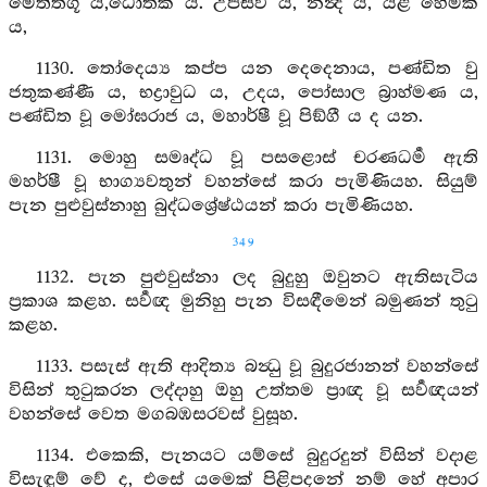
මෙත්තගූ ය,ධෝතක ය. උපසීව ය, නන්‍ද ය, යළි හේමක
ය,
1130. තෝදෙය්‍ය කප්ප යන දෙදෙනාය, පණ්ඩිත වු
ජතුකණ්ණී ය, භද්‍රාවුධ ය, උදය, පෝසාල බ්‍රාහ්මණ ය,
පණ්ඩිත වූ මෝඝරාජ ය, මහාර්ෂී වූ පිඞ්ගී ය ද යන.
1131. මොහු සමෘද්ධ වූ පසළොස් චරණධර්‍ම ඇති
මහර්ෂී වූ භාග්‍යවතුන් වහන්සේ කරා පැමිණියහ. සියුම්
පැන පුළුවුස්නාහු බුද්ධශ්‍රේෂ්ඨයන් කරා පැමිණියහ.
349
1132. පැන පුළුවුස්නා ලද බුදුහු ඔවුනට ඇතිසැටිය
ප්‍රකාශ කළහ. සර්‍වඥ මුනිහු පැන විසඳීමෙන් බමුණන් තුටු
කළහ.
1133. පසැස් ඇති ආදිත්‍ය බන්‍ධු වූ බුදුරජානන් වහන්සේ
විසින් තුටුකරන ලද්දාහු ඔහු උත්තම ප්‍රාඥ වූ සර්‍වඥයන්
වහන්සේ වෙත මගබඹසරවස් වුසූහ.
1134. එකෙකි, පැනයට යම්සේ බුදුරදුන් විසින් වදාළ
විසැඳුම් වේ ද, එසේ යමෙක් පිළිපදනේ නම් හේ අපාර