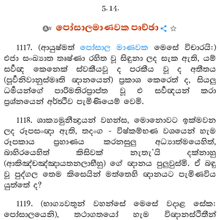
5. 14.
පෝසාලමාණවක පෘච්ඡා
1117. (ආයුෂ්මත්
පෝසාල මාණවක
මෙසේ විචාරයි:)
එජා සංඛ්‍යාත තෘෂ්ණා රහිත වූ සිඳුනා ලද සැක ඇති, යම්
සර්‍වඥ කෙනෙක් ස්වකීයවූ ද පරකීය වූ ද අතීතය
(පූර්‍වනිවානුස්මෘති ඥානයෙන්) ප්‍රකාශ කෙරෙත් ද, සියලු
ධර්‍මයන්ගේ පාරිමතිරප්‍රාප්ත වූ එ සර්‍වඥයන් කරා
ප්‍රශ්නයෙන් අර්ත්‍ථීව පැමිණියෙම් වෙමි.
1118. ශාක්‍යමුනීන්‍ද්‍රයන් වහන්ස, මොනොවට ඉක්මවන
ලද රූපසංඥා ඇති, තදංග - විෂ්කම්භණ වශයෙන් හැම
රූපකාය ප්‍රහාණය කරනසුලු අධ්‍යාත්මයෙහිත්,
බාහිරයෙහිත් කිසිවක් නැතැ’යි දක්නාහු
(ආකිඤ්චඤ්ඤායතනලාභීහු) ගේ ඥානය පුලුවුස්මි. ඒ බඳු
වූ පුද්ගල තෙම කිසෙයින් මත්තෙහි ඥානයට පැමිණවිය
යුත්තේ ද?
1119. (භාග්‍යවතුන් වහන්සේ මෙසේ වදාළ සේක:
පෝසාලයෙනි), තථාගතයෝ හැම විඥානස්ථිතීන්