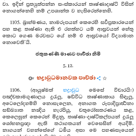
වා. ඉදින් ප්‍රත්‍යුත්පන්න සංස්කාරයන් තෘෂ්ණාදෘෂ්ටි විසින්
නොගන්නෙහි නම් උපශාන්ත ව හැසිරෙන්නෙහි.
1105. බ්‍රාහ්මණය, නාමරූපයන් කෙරෙහි සර්‍වප්‍රකාරයෙන්
පහ කළ තෘෂ්ණා ඇති එ රහත්හට යම් ආස්‍රවයන් හේතු
කොට ගෙණ මරවසට යේ නම් එ ආස්‍රවයෝ විද්‍යාමාන
නොවෙති’යි.
ජතුකණ්ණී මාණව පෘච්ඡා නිමි
5. 12.
භද්‍රාවුධමානවක පෘච්ඡා
1106. (ආයුෂ්මත්
භද්‍රාවුධ
මෙසේ විචාරයි:)
පඤ්චකාමගුණාලය දුරැලූ, ෂඩ්විධ තෘෂ්ණාකාය සිඳැලූ,
අටෙලෝදහම්හි නොසැලෙන, අනාගත රූපාදිප්‍රාර්‍ත්‍ථනා
සඞ්ඛ්‍යාත නන්‍දිය හැරපියූ, චතුරෝඝතරණය කළ,
කෙලෙසුන් කෙරෙන් මිදුනු, තෘෂ්ණා-දෘෂ්ටිකල්පයන් දුරැලූ
ශෝභනප්‍රඥා ඇති තථාගතයන් වෙසෙසින් අයදිමි.
නාගයන් වහන්සේගේ ධර්‍මය අසා මෙ පහණසෑයෙන්