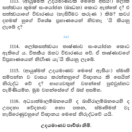
1113. (ආයුෂ්මත් උදයමාණවක මෙසේ අසයි:) ලෝක
සත්ත්‍වයා කුමක් සංයෝජන (බන්‍ධන) කොට ඇත්තේ ද? එ
සත්ත්‍වයාගේ විචාරණය (හැසිරීමට කරුණ ) කිම? කවර
දහමක් හුගේ විශේෂ ප්‍රහාණයෙන් නිවනැ ‘යි කියනු
ලැබේ ද?
343
1114. ලෝකසත්ත්‍වයා තෘෂ්ණාව සංයෝජන කොට
ඇතියේ ය. විතර්‍කය ඔහට විචාරණය වේ. ඒ තෘෂ්ණාවගේ
විප්‍රහාණයෙන් නිර්‍වාණ යැ’යි කියනු ලැබේ.
1115. (ආයුෂ්මත් උදයමාණව මෙසේ ඇසීය:) ස්මෘති
සම්පන්න ව වාසය කරන්නහුගේ විඥානය කි සෙයින්
නිරුද්ධ වේ ද? භාග්‍යවතුන් වහන්සේ පුළුවුස්නට
පැමිණියම්හ. මුඹ වහන්සේගේ ඒ බස් අසම්හ.
1116. අධ්‍යාත්මාලම්බනයෙහි ද බාහිරාලම්බනයෙහි ද
උපදනා වේදනාව නො පතන, ස්මෘතිමත් වැ
හැසිරෙණුවහුගේ විඥානය මෙසේ නිරුද්ධවේ යයි.
උදයමාණව පෘච්ඡා නිමි.