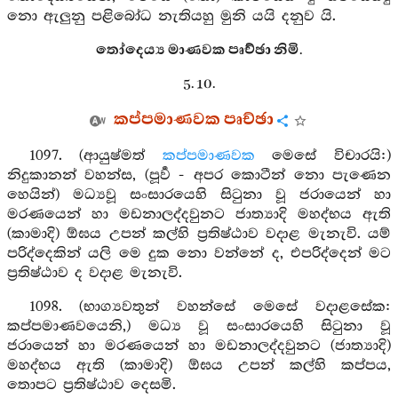
නො ඇලුනු පළිබෝධ නැතියහු මුනි යයි දනුව යි.
තෝදෙය්‍ය මාණවක පෘච්ඡා නිමි.
5. 10.
කප්පමාණවක පෘච්ඡා
1097. (ආයුෂ්මත්
කප්පමාණවක
මෙසේ විචාරයි:)
නිදුකානන් වහන්ස, (පූර්‍ව - අපර කොටීන් නො පැණෙන
හෙයින්) මධ්‍යවූ සංසාරයෙහි සිටුනා වූ ජරායෙන් හා
මරණයෙන් හා මඩනාලද්දවුනට ජාත්‍යාදි මහද්භය ඇති
(කාමාදි) ඕඝය උපන් කල්හි ප්‍රතිෂ්ඨාව වදාළ මැනැවි. යම්
පරිද්දෙකින් යලි මෙ දුක නො වන්නේ ද, එපරිද්දෙන් මට
ප්‍රතිෂ්ඨාව ද වදාළ මැනැවි.
1098. (භාග්‍යවතුන් වහන්සේ මෙසේ වදාළසේක:
කප්පමාණවයෙනි,) මධ්‍ය වූ සංසාරයෙහි සිටුනා වූ
ජරායෙන් හා මරණයෙන් හා මඩනාලද්දවුනට (ජාත්‍යාදි)
මහද්භය ඇති (කාමාදි) ඕඝය උපන් කල්හි කප්පය,
තොපට ප්‍රතිෂ්ඨාව දෙසමි.