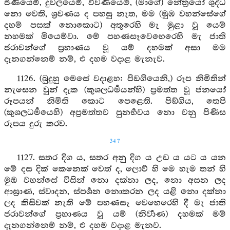
ජීර්‍ණයෙමි, දුර්‍වලයෙමි, විවර්‍ණයෙමි, (මාගේ) නේත්‍රයෝ ශුද්ධ
නො වෙති, ශ්‍රවණය ද පහසු නැත, මම (මුඹ වහන්සේගේ
දහම් පසක් නොකොට) අතුරෙහි මැ මුළා වූ යෙම්
නහමක් මියෙම්වා. මේ පහණසෑවෙහෙරෙහි මැ ජාති
ජරාවන්ගේ ප්‍රහාණය වූ යම් දහමක් අසා මම
දැනගන්නෙම් නම්, එ දහම වදාළ මැනැව.
1126. (බුදුහු මෙසේ වදාළහ: පිඞගියෙනි,) රූප නිමිතින්
නැසෙන වුන් දැක (කුශලධර්‍මයන්හි) ප්‍රමත්ත වූ ජනයෝ
රූපයන් නිමිති කොට පෙළෙති. පිඞ්ගිය, තෙපි
(කුශලධර්‍මයෙහි) අප්‍රමත්තව පුනර්‍භවය නො වනු පිණිස
රූපය දුරු කරව.
347
1127. සතර දිග ය, සතර අනු දිග ය උඩ ය යට ය යන
මේ දස දික් කෙනෙක් වෙත් ද, ලොව් හි මෙ හැම තන් හි
මුඹ වහන්සේ විසින් නො දක්නා ලද, නො අසන ලද
ආඝ්‍රාණ, ස්වාදන, ස්පර්‍ශන නොකරන ලද යළි නො දක්නා
ලද කිසිවක් නැති මේ පහණසෑ වෙහෙරෙහි දී මැ ජාති
ජරාවන්ගේ ප්‍රහාණය වූ යම් (නිර්‍වාණ) දහමක් මම්
දැනගන්නෙම් නම්, එ දහම වදාළ මැනව.