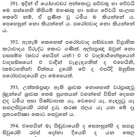
391. ඉදින් ඒ යෝගාවචර අන්තොටු සව්වකු හා වේවයි
මෙ සස්නෙහි කිසියම් මහණකු හා සමග වේවයි සංලාප
කෙරේ නම්, ඒ ප්‍රණීත වූ ධර්‍මය ම කියන්නේ ය.
පෙහෙසුන් නො කියන්නේ ය. පරෝපවාද නො කියන්නේ
ය.
392. ඇතැම් කෙනෙක් පරෝපවාද සඞ්ඛ්‍යාත විග්‍රාහික
කථාවාදය විරුද්ධ කොට ගණිත්. අල්පප්‍රාඥ ඔවුන් නො
පසසම්හ (කවර හෙයින් යත්:) එ එ වාදමාර්‍ගහේතුයෙන්
වාදසඞ්ඝයෝ එ වාදීන් වැළැඳගනිත් ද එහෙයිනි,
(කමටහනින්) චිත්තය දුරෙහි වේ ද එපරිදි ඔහුසිත
පරෝපවාදයෙහි ලා මෙහෙයත්.
393. උත්තමප්‍රඥා ඇති ශ්‍රාවක නොහොත් වරප්‍රාඥවූ
බුදුන්ගේ ශ්‍රාවක තෙම සුගතයන් වහන්සේ විසින් දෙසන
ලද ධර්‍මය අසා පිණ්ඩාපාත යැ, වෙහෙර යැ, හැඳපුටු යැ
සඟලසිවුරෙහි රජස් දුරු කරණ ජලය යැ යන මේ දෑ
ප්‍රත්‍යවේක්‍ෂා කොට සෙවුනේ ය.
394. එහෙයින් මැ පිඬුවායෙහි ද සෙනසුන්හි ද සඟළ
සිවුරෙහි රජස් දෝනා දියෙහි ද යන තෙල