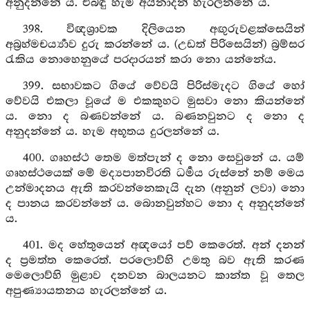
අනුදන්නේ ය. එබඳු හැම අයිනාදන් හැරලන්නේ ය.
398. විඥශ්‍රාවක දිලියෙන අඟුරුවළක්සෙයින්
අබ්‍රහ්මචර්‍ය්‍යාව දුරු කරන්නේ ය. (උඩත් පිරිසෙයින්) බ්‍රම්සර
රැකිය නොහෙනුයේ පරදාරයන් කරා නො යන්නේය.
399. සභාවකට ගියේ වේවයි පිරිස්මැදට ගියේ හෝ
වේවයි එකලා වූයේ ම එකකුහට මුසවා නො කියන්නේ
ය. නො ද බණවන්නේ ය. බණනවුනට ද නො ද
අනුදන්නේ ය. හැම අභූතය දුරලන්නේ ය.
400. ගෘහස්ථ තෙම මත්පැන් ද නො සෙවුනේ ය. යම්
ගෘහස්ථයෙක් මේ මද්‍යපානවිරති ධර්‍මය රුස්නේ නම් මෙය
උන්මාදනය ඇති කරවන්නෙකැයි දැන (අනුන් ලවා) නො
ද පානය කරවන්නේ ය. බොනවුන්හට නො ද අනුදන්නේ
ය.
401. මද හේතුයෙන් අඥයෝ පව් කෙරෙත්. අන් දනන්
ද ප්‍රමත්ත කෙරෙත්. පරලොව්හි උමතු බව ඇති කරණ
මෙලොව්හි මුළාව දනවන බාලයනට කාන්ත වූ තෙල
අපුණ්‍යායතනය හැරලන්නේ ය.