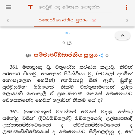
සම‍්මාපරිබ‍්බාජනීය සුත‍්තං
109
2. 13.
සම්මාපරිබ්බාජනීය සූත්‍රය
361. මහාප්‍රාඥ වූ, චතුරෝඝ තරණය කළාවූ, නිවන්
පරතෙර ගියාවූ, කෙලෙස් පිරිනිවියා වූ, (අටලෝ දහමින්
නොසැලෙන හෙයින්) අකම්ප්‍යවූ සිත් ඇති, මුනිහු
පුළුවුසුම්හ: ගිහිගෙන් නික්ම වස්තුකාමයෙන් දුරලා
ලොවෙහි නොඇලී ඒ ප්‍රකටමහණ කෙසේ මොනොවට
වෙසෙන්නේද හෙවත් ලොවින් නික්ම යේ ද?
362. (භාග්‍යවතුන් වහන්සේ මෙසේ වදාළ සේක.)
යමක්හු විසින් (දිට්ටම්ඞ්ගලාදී) මඞ්ගලයෝද උල්කාපතාදී
උත්පාතාභිනිවේශයෝ ද ස්වප්නාභිනිවෙශයෝ ද
ලක්‍ෂණාභිනිවේශයෝ ද මොනොවට සිඳිනලද්දහූ ද, හේ