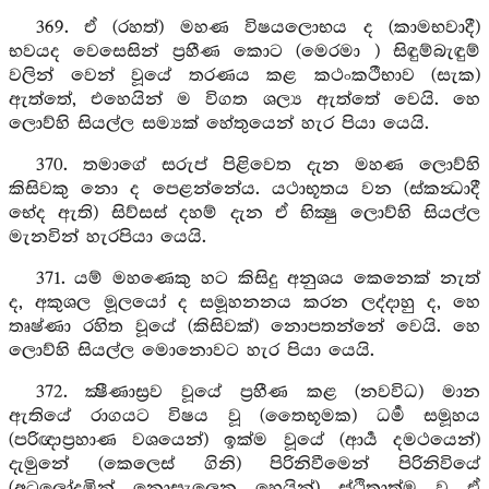
369. ඒ (රහත්) මහණ විෂයලොභය ද (කාමභවාදී)
භවයද වෙසෙසින් ප්‍රහීණ කොට (මෙරමා ) සිඳුම්බැඳුම්
වලින් වෙන් වූයේ තරණය කළ කථංකථීභාව (සැක)
ඇත්තේ, එහෙයින් ම විගත ශල්‍ය ඇත්තේ වෙයි. හෙ
ලොව්හි සියල්ල සම්‍යක් හේතුයෙන් හැර පියා යෙයි.
370. තමාගේ සරුප් පිළිවෙත දැන මහණ ලොව්හි
කිසිවකු නො ද පෙළන්නේය. යථාභූතය වන (ස්කන්‍ධාදී
භේද ඇති) සිව්සස් දහම් දැන ඒ භික්‍ෂු ලොව්හි සියල්ල
මැනවින් හැරපියා යෙයි.
371. යම් මහණෙකු හට කිසිදු අනුශය කෙනෙක් නැත්
ද, අකුශල මූලයෝ ද සමූහනනය කරන ලද්දාහු ද, හෙ
තෘෂ්ණා රහිත වූයේ (කිසිවක්) නොපතන්නේ වෙයි. හෙ
ලොව්හි සියල්ල මොනොවට හැර පියා යෙයි.
372. ක්‍ෂීණාස්‍රව වූයේ ප්‍රහීණ කළ (නවවිධ) මාන
ඇතියේ රාගයට විෂය වූ (තෛභූමක) ධර්‍ම සමූහය
(පරිඥාප්‍රහාණ වශයෙන්) ඉක්ම වූයේ (ආර්‍ය දමථයෙන්)
දැමුනේ (කෙලෙස් ගිනි) පිරිනිවීමෙන් පිරිනිවියේ
(අටලෝදමින් නොසැලෙන හෙයින්) ස්ථිතාත්ම වූ ඒ