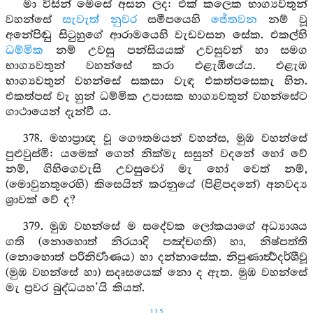
මා විසින් මෙසේ අසන ලද: එක් කලෙක භාග්‍යවතුන්
වහන්සේ
සැවැත් නුවර
සමීපයෙහි
ජේතවන
නම් වූ
අනේපිඬු සිටුහුගේ ආරාමයෙහි වැඩවසන සේක. එකල්හි
ධම්මික
නම් උවසු පන්සියයක් උවසුවන් හා සමග
භාග්‍යවතුන් වහන්සේ කරා එළැඹියේය. එළැඹ
භාග්‍යවතුන් වහන්සේ සකසා වැඳ එකත්පසෙකැ හින.
එකත්පස් වැ හුන් ධම්මික උපාසක භාග්‍යවතුන් වහන්සේට
ගාථායෙන් දැන්වී ය.
378. මහාප්‍රාඥ වූ ගෞතමයන් වහන්ස, මුඹ වහන්සේ
පුළුවුස්මි: යමෙක් ගෙන් නික්මැ සසුන් වදනේ හෝ වේ
නම්, ගිහිගෙවැසි උවසුවෝ මැ හෝ වෙත් නම්,
(මොවුනතුරෙහි) කිසෙයින් කරනුයේ (පිළිපදනේ) අනවද්‍ය
ශ්‍රාවක් වේ ද?
379. මුඹ වහන්සේ ම සදේවක ලෝකයාගේ අධ්‍යාශය
ගති (නොහොත් නිරයාදි පඤ්චගති) හා, නිෂ්පත්ති
(නොහොත් පරිනිර්‍වාණය) හා දන්නාසේක. නිපුණාර්‍ත්‍ථදර්ශීවූ
(මුඹ වහන්සේ හා) සදෘසයෙක් නො ද ඇත. මුඹ වහන්සේ
මැ ප්‍රවර බුද්ධයහ’යි කියත්.
115