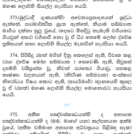
මහණ ලොව්හි සියල්ල හැරපියා යෙයි.
373.(බුද්ධාදී ගුණයන්හි) අවෙත්‍යප්‍රසාදයෙන් ශ්‍රද්ධා
ඇත්තේ, පාරමාර්ත්‍ථික ශ්‍රැත ඇත්තේ, නියාම සඞ්ඛ්‍යාත
මාර්‍ගය දක්නා සුලු වූයේ, (දෙසට මිසදිටු නැමැති වර්‍ගයනට
ගියවුන් අතර) වර්‍ගසාරී නො වූ ඒ ධීර තෙමේ ලෝභ ද්වේෂ
ප්‍රතිඝයන් නසා ලොව්හි සියල්ල මැනවින් හැරපියා යෙයි.
374. පිරිසිදු රහත් මගින් දිනූ කෙලෙස් ඇති, විවෘත කළ
(රාග ද්වේෂ මෝහ සඞ්ඛ්‍යාත ) සෙවෙණි ඇති, සිවුසස්
දහම්හි වශීප්‍රාප්ත වූ, නිවන් පරතෙර ගියාවූ, පහකළ
තෘෂ්ණා චලනයන් ඇති, (නිර්‍වාණ සඞ්ඛ්‍යාත) සංස්කාර
නිරෝධය විෂය කොට ඇති, (ආර්‍ය්‍යමාර්‍ග) ඥානයෙහි කුශල
වූ ඒ (රහත්) මහණ ලොව්හි සියල්ල මොනොවට හැරපියා
යෙයි.
113
375. අතීත පඤ්චස්කන්‍ධයන්හි ද අනාගත
පඤ්චස්කන්‍ධයන්හි ද (මම, මාගේ යන) කල්පනයන ඉක්ම
වූයේ, (අතීත වර්‍තමාන අනාගත අධ්වත්‍රයය පිළිබඳ සැක)