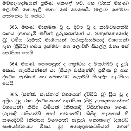
මඞ්ගලදෝෂයන් ප්‍රහීණ කෙළේ වේ. හෙ (රහත් මහණ)
ලොව්හි නොඇලී මනා සේ වෙසෙයි. (ලොව ඉක්මවා
යන්නේය යි සේයි.)
363. මහණ මානුෂික වූ ද, දිව්‍ය වූ ද කාමවිෂයන්හි
රාගය (අනගැමි මගින්) දුරුකරන්නේ ය. (චතුස්සත්‍යභේද
වූ) ධර්‍මය (අර්‍හන්) මාර්‍ගයෙන් (පරිඥාභිසමයාදී වශයෙන්)
දැන (ත්‍රිවිධ) භවය ඉක්මවා හෙ ලොව්හි සියල්ල මනා සේ
හැරපියා යෙයි.
364. මහණ, පෙහෙසුන් ද ක්‍රෝධය ද මසුරුබව ද දුරු
කොට හැරපියන්නේ ය: (සියලු වස්තූන්හි) ප්‍රහීණ වූ රාග
ද්වේෂ ඇතියේ හෙ මොනවට ලොව්හි සියල්ල හැරපියා
යෙයි.
365. (සත්ත්‍ව සංස්කාර වශයෙන් ද්විවිධ වූ) ප්‍රිය වූ ද
අප්‍රිය වූද රාග ද්වේෂයෙන් හැරපියා (සිවු උපාදානයන්ගේ
වශයෙන්) කිසිදු ධර්‍මයක් (නිත්‍යාදි විසින්)නො ගෙණ,
(රූපාදි ධර්‍මයන්හි හෝ භවයන්හි) කිසිදු තැනෙක් හී
තණාදිට්ඨි (නිස්සය වශයෙන්) ඇසුරු නොකළේ (දශවිධ
සංයෝජනයට විෂය වූ) ත්‍රෛභුමකධර්‍මයන් ගෙන්