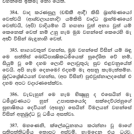
වහන්සේ ඉක්මැ නො යෙත්.
384. වාද කරණසුලු (චඞ්කී ආදී) කිසි බ්‍රාහ්මණයෝ
වෙත්වයි (ආශ්වලායනාදි) යම්කිසි වෘද්ධ බ්‍රාහ්මණයෝ
වෙත්වයි, (අපි) වාදියම්හ යි හඟනා වූත් අන්‍ය වූත් යම්
කෙනෙක් වෙත් නම් උහු හැම මුඹ වහන්සේ කෙරෙහි මැ
අර්‍ත්‍ථ විසින් බැඳුනාහි වෙත්.
385. භාග්‍යවතුන් වහන්ස, මුඹ වහන්සේ විසින් යම් බඳු
මෙ සත්තිස් බෝධිපාක්‍ෂිකධර්‍මයෙක් සුදේශිත වේ නම්,
සියුම් වූ මේ දහම ලොවි ලොවුතුරු සුව එළවනුයේත්
වෙයි. අපි හැම දෙනමෝ එදහම් මැ අසනු කැමැත්තම්හ.
බුද්ධශ්‍රේෂ්ඨයන් වහන්ස, (අප විසින්) පුළුවුස්නාලදසේක් එ
දහම අපට වදාරණසේක්වා.
386. වැඩැහුන් මෙ හැම භික්‍ෂූහු ද එසෙයින් මැ
ධර්‍මශ්‍රවණයට හුන් උපාසකයෝද සක්දෙව්රජහුගේ
සුභාෂිතය දෙවියන් (අසනු) සෙයින් විමලයන් වහන්සේ
විසින් අනුබුද්ධ වූ ධර්‍මය අසත්වා.
387. මහණෙනි, ක්ලේශධුනනය කරන්නා වූ මාගේ
ප්‍රතිපත්තිධර්‍මය තොපට අස්වමි. හැමදෙන එය ධරව.