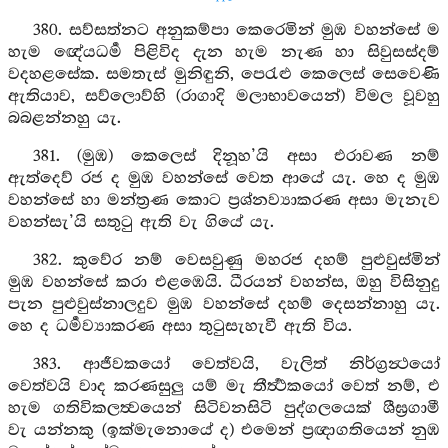
380. සව්සත්නට අනුකම්පා කෙරෙමින් මුඹ වහන්සේ ම
හැම ඥේයධර්‍ම පිළිවිද දැන හැම නැණ හා සිවුසස්දම්
වදහළසේක. සමතැස් මුනිඳුනි, පෙරැළු කෙලෙස් සෙවෙණි
ඇතියාව, සව්ලොව්හි (රාගාදි මලාභාවයෙන්) විමල වූවහු
බබළන්නහු යැ.
381. (මුඹ) කෙලෙස් දිනූහ’යි අසා එරාවණ නම්
ඇත්දෙව් රජ ද මුඹ වහන්සේ වෙත ආයේ යැ. හෙ ද මුඹ
වහන්සේ හා මන්ත්‍රණ කොට ප්‍රශ්නව්‍යාකරණ අසා මැනැව
වහන්සැ’යි සතුටු ඇති වැ ගියේ යැ.
382. කුවේර නම් වෙසවුණු මහරජ දහම් පුළුවුස්මින්
මුඹ වහන්සේ කරා එළඹෙයි. ධීරයන් වහන්ස, ඔහු විසිනුදු
පැන පුළුවුස්නාලදුව මුඹ වහන්සේ දහම් දෙසන්නාහු යැ.
හෙ ද ධර්‍මව්‍යාකරණ අසා තුටුසැහැවී ඇති විය.
383. ආජීවකයෝ වෙත්වයි, වැලිත් නිර්ග්‍රන්‍ථයෝ
වෙත්වයි වාද කරණසුලු යම් මැ තීර්‍ත්‍ථකයෝ වෙත් නම්, එ
හැම ගතිවිකලත්‍වයෙන් සිටිවනසිටි පුද්ගලයෙක් ශීඝ්‍රගාමී
වැ යන්නකු (ඉක්මැනොයේ ද) එමෙන් ප්‍රඥාගතියෙන් නුඹ