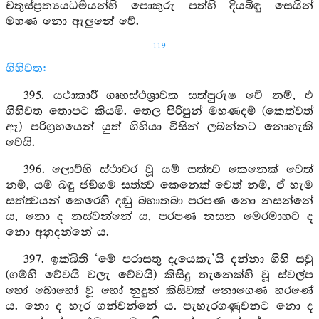
චතුස්ප්‍රත්‍යයධර්‍මයන්හි පොකුරු පත්හි දියබිඳු සෙයින්
මහණ නො ඇලුනේ වේ.
119
ගිහිවත:
395. යථාකාරී ගෘහස්ථශ්‍රාවක සත්පුරුෂ වේ නම්, එ
ගිහිවත තොපට කියමි. තෙල පිරිපුන් මහණදම් (කෙත්වත්
ඈ) පරිග්‍රහයෙන් යුත් ගිහියා විසින් ලබන්නට නොහැකි
වෙයි.
396. ලොව්හි ස්ථාවර වූ යම් සත්ත්‍ව කෙනෙක් වෙත්
නම්, යම් බඳු ජඞ්ගම සත්ත්‍ව කෙනෙක් වෙත් නම්, ඒ හැම
සත්ත්‍වයන් කෙරෙහි දඬු බහාතබා පරපණ නො නසන්නේ
ය, නො ද නස්වන්නේ ය, පරපණ නසන මෙරමාහට ද
නො අනුදන්නේ ය.
397. ඉක්බිති ‘මේ පරාසතු දැයෙකැ’යි දන්නා ගිහි සවු
(ගම්හි වේවයි වලැ වේවයි) කිසිදු තැනෙක්හි වූ ස්වල්ප
හෝ බොහෝ වූ හෝ නුදුන් කිසිවක් නොගෙණ හරණේ
ය. නො ද හැර ගන්වන්නේ ය. පැහැරගණුවනට නො ද