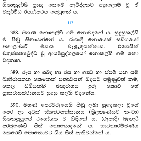
හිතානුදර්ශී ප්‍රාඥ තෙමේ පැවිද්දනට අනුලොම් වූ ඒ
චතුර්විධ ඊර්‍ය්‍යාපථය සෙවුනේ ය.
117
388. මහණ නොකල්හි ගම් නොවදනේ ය. සුදුසුකල්හි
ම පිඬු සිඟායන්නේ ය. රාගාදි නොයෙක් සඞ්ගයෝ
අකාලාචාරී මහණ වැළැඳගන්නාහ. එහෙයින්
චතුස්සත්‍යබුද්ධ වූ ආර්‍ය්‍යපුද්ගලයෝ නොකල්හි ගම් නො
වදනාහ.
389. රූප හා ශබ්ද හා රස හා ගන්‍ධ හා ස්පර්‍ශ යන යම්
බාහිරායතන කෙනෙක් සත්ත්‍වයන් මදයට පමුණුවත් නම්,
තෙල ධර්‍මයන්හි ඡන්‍දරාගය දුරු කොට හේ
ප්‍රාතරාසස්ථානයට සුදුසු කල්හි වදනේය.
390. මහණ පෙරවරුයෙහි පිඬු ලබා හුදෙකලා වූයේ
පෙර ලා අවුත් ස්කන්‍ධසන්තානය (ත්‍රිලක්‍ෂණයට නංවා)
සිතනසුලුයේ රහෝගත ව හිඳිනේ ය. (රූපාදි) බැහැරි
අරමුණෙහි සිත් නොයොදනේ ය. භාවනාරම්මණය
කෙරෙහි මොනොවට ගිය සිත් ඇතිවන්නේ ය.