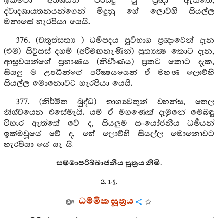
ඉක්මවා අතිශයින් පිරිසිදු වූ ප්‍රඥා ඇත්තේ,
ද්වාදශායතනයන්ගෙන් මිදුනු හේ ලොව්හි සියල්ල
මනාසේ හැරපියා යෙයි.
376. (චතුස්සත්‍ය ) ධර්‍මපදය පූර්‍වභාග ප්‍රඥාවෙන් දැන
(එම) සිවුසස් දහම් (අරිමඟනැණින්) ප්‍රත්‍යක්‍ෂ කොට දැන,
ආස්‍රවයන්ගේ ප්‍රහාණය (නිර්‍වාණය) ප්‍රකට කොට දැක,
සියලු ම උපධීන්ගේ පරික්‍ෂයයෙන් ඒ මහණ ලොව්හි
සියල්ල මොනොවට හැරපියා යෙයි.
377. (නිර්මිත බුද්ධ) භාග්‍යවතුන් වහන්ස, තෙල
නිශ්චයෙන එසේමැයි. යම් ඒ මහණෙක් දැමුනේ මෙබඳු
විහාර ඇත්තේ වේ ද, සියලුම සංයෝජනීය ධර්‍මයන්
ඉක්මවූයේ වේ ද, හේ ලොව්හි සියල්ල මොනොවට
හැරපියා යේ යැ යි.
සම්මාපරිබ්බාජනීය සූත්‍රය නිමි.
2. 14.
ධම්මික සූත්‍රය