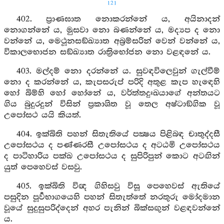
121
402. ප්‍රාණඝාත නොකරන්නේ ය, අයිනාදන්
නොගන්නේ ය, මුසවා නො බණන්නේ ය, මද්‍යප ද නො
වන්නේ ය, මෙථූනසඞ්ඛ්‍යාත අබ්‍රම්සරින් වෙන් වන්නේ ය,
විකාලභොජන සඞ්ඛ්‍යාත රාත්‍රිභෝජන නො වළඳනේ ය.
403. මල්දම් නො දරන්නේ ය. සුවඳවිලෙවුන් ගැල්වීම්
නො ද කරන්නේ ය, කැපසරුප් පරිදි අතුළ කැප හැඳෙහි
හෝ බිම්හි හෝ හෝනේ ය, වර්ත්තදුඃඛයාගේ අන්තයට
ගිය බුදුරදුන් විසින් ප්‍රකාශිත වූ තෙල අෂ්ටාඞ්ගික වූ
උපෝසථ යයි කියත්.
404. ඉක්බිති පහන් සිතැතියේ පක්‍ෂය පිළිබඳ චාතුද්දසී
උපෝසථය ද පණ්ණරසී උපෝසථය ද අටඨමි උපෝසථය
ද පාටිහාරිය පක්ඛ උපෝසථය ද සුපිරිපුන් කොට අටඟින්
යුත් පෙහෙවස් වසවු.
405. ඉක්බිති විඥ ගිහිසවු විසූ පෙහෙවස් ඇතියේ
පසුදින පූර්‍වභාගයෙහි පහන් සිතැත්තේ නරතුරු මෝදමාන
වූයේ සුදුසුපරිද්දෙන් අහර පැනින් බික්සඟුන් වළඳවන්නේ
ය.