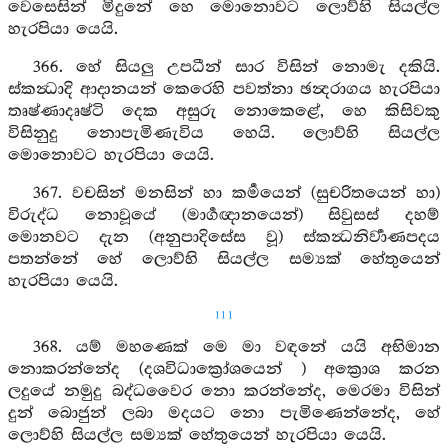
වෙසෙසින් මිදුනේ හෙ මොනොවට ලොව්හි සියල්ල
හැරපියා යෙයි.
366. හේ සියලු උපධීන් සාර විසින් නොමැ දකියි.
ස්කන්‍ධාදි ආදානයන් කෙරෙහි පවත්නා ඡන්‍දරාගය හැරපියා
තෘෂ්ණාදෘෂ්ටි දෙක අසුරු නොකෙළේ, හෙ කිසිවකු
විසිනුදු නොපැමිණැවිය හෙයි. ලොව්හි සියල්ල
මොනොවට හැරපියා යෙයි.
367. වචසින් මනසින් හා කර්‍මයෙන් (සුචරිතයෙන් හා)
විරුද්ධ නොවූයේ (මාර්‍ගඥානයෙන්) සිවුසස් දහම්
මොනවට දැන (අනුපාදිසේස වූ) ස්කන්‍ධනිර්‍වාණපදය
පතන්නේ හේ ලොව්හි සියල්ල සම්‍යක් හේතුයෙන්
හැරපියා යෙයි.
111
368. යම් මහණෙක් මෙ මා වඳනේ යයි අභිමාන
නොකරන්නේද (දශවිධාක්‍රෝශයෙන් ) අක්‍රොශ කරන
ලදුයේ නමුදු බද්ධවෛර නො කරන්නේද, මෙරමා විසින්
දුන් බොජුන් ලබා මදයට නො පැමිණෙන්නේද, හේ
ලොව්හි සියල්ල සම්‍යක් හේතුයෙන් හැරපියා යෙයි.