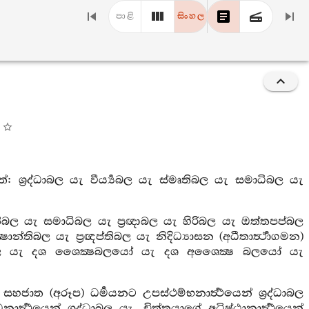
පාළි
සිංහල
රද්ධාබල යැ වීර්‍ය්‍යබල යැ ස්මෘතිබල යැ සමාධිබල යැ
ෘතිබල යැ සමාධිබල යැ ප්‍රඥාබල යැ හිරිබල යැ ඔත්තපප්බල
තිබල යැ ප්‍රඥප්තිබල යැ නිදිධ්‍යාසන (අධීතාර්‍ත්‍ථාගමන)
ශනාබල යැ දශ ශෛක්‍ෂබලයෝ යැ දශ අශෛක්‍ෂ බලයෝ යැ
 සහජාත (අරූප) ධර්‍මයනට උපස්ථම්භනාර්‍ත්‍ථයෙන් ශ්‍රද්ධාබල
නාර්‍ත්‍ථයෙන් ශ්‍රද්ධාබල යැ, චිත්තයාගේ අධිෂ්ඨානාර්‍ත්‍ථයෙන්