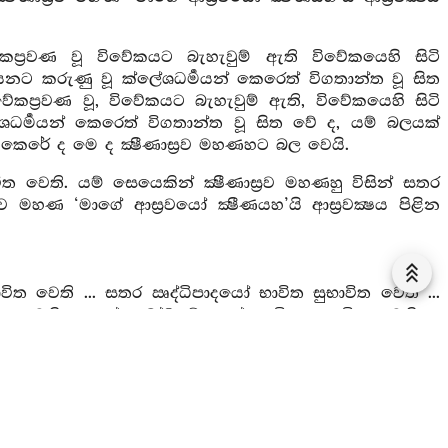
කප්‍රවණ වූ විවේකයට බැහැවුම් ඇති විවේකයෙහි සිටි
‍රවයනට කරුණු වූ ක්ලේශධර්‍මයන් කෙරෙත් විගතාන්ත වූ සිත
වේකප්‍රවණ වූ, විවේකයට බැහැවුම් ඇති, විවේකයෙහි සිටි
ලේශධර්‍මයන් කෙරෙත් විගතාන්ත වූ සිත වේ ද, යම් බලයක්
ළින කෙරේ ද මෙ ද ක්‍ෂීණාස්‍රව මහණහට බල වෙයි.
ත වෙති. යම් සෙයෙකින් ක්‍ෂීණාස්‍රව මහණහු විසින් සතර
ව මහණ ‘මාගේ ආස්‍රවයෝ ක්‍ෂීණයහ’යි ආස්‍රවක්‍ෂය පිළින
භාවිත වෙති ... සතර ඍද්ධිපාදයෝ භාවිත සුභාවිත වෙති ...
ිත වෙති ... සප්තබෝධ්‍යඞ්ගයෝ භාවිත සුභාවිත වෙති ...
්‍රව මහණහු විසින් අෂ්ටාඞ්ගිකමාර්‍ගය භාවිත සුභාවිත වේ ද,
ස්‍රවක්‍ෂය පිළින කෙරේ ද, මෙ ද ක්‍ෂීණාස්‍රව මහණහට බල
ෝමය ඍද්ධි යැ, ඥානවිෂ්ඵාර ඍද්ධි යැ, සමාධිවිෂ්ඵාර ඍද්ධි
 විද්‍යාමය ඍද්ධි යැ. ඒ ඒ කරුණෙහි සම්‍යක්ප්‍රයෝග හෙයින්