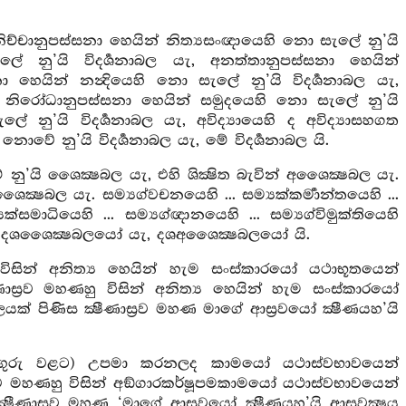
නිච්චානුපස්සනා හෙයින් නිත්‍යසංඥායෙහි නො සැලේ නු’යි
ලේ නු’යි විදර්‍ශනාබල යැ, අනත්තානුපස්සනා හෙයින්
ා හෙයින් නන්‍දියෙහි නො සැලේ නු’යි විදර්‍ශනාබල යැ,
යැ නිරෝධානුපස්සනා හෙයින් සමුදයෙහි නො සැලේ නු’යි
ේ නු’යි විදර්‍ශනාබල යැ, අවිද්‍යායෙහි ද අවිද්‍යාසහගත
 නු’යි විදර්‍ශනාබල යැ, මේ විදර්‍ශනාබල යි.
ු’යි ශෛක්‍ෂබල යැ, එහි ශික්‍ෂිත බැවින් අශෛක්‍ෂබල යැ.
ෛක්‍ෂබල යැ. සම්‍යග්වචනයෙහි ... සම්‍යක්කර්‍මාන්තයෙහි ...
‍යක්සමාධියෙහි ... සම්‍යග්ඥානයෙහි ... සම්‍යග්විමුක්තියෙහි
මොහු දශශෛක්‍ෂබලයෝ යැ, දශඅශෛක්‍ෂබලයෝ යි.
ු විසින් අනිත්‍ය හෙයින් හැම සංස්කාරයෝ යථාභූතයෙන්
ාස්‍රව මහණහු විසින් අනිත්‍ය හෙයින් හැම සංස්කාරයෝ
් පිණිස ක්‍ෂීණාස්‍රව මහණ මාගේ ආස්‍රවයෝ ක්‍ෂීණයහ’යි
ට (අඟුරු වළට) උපමා කරනලද කාමයෝ යථාස්වභාවයෙන්
්‍රව මහණහු විසින් අඞ්ගාරකර්ෂූපමකාමයෝ යථාස්වභාවයෙන්
ීණාස්‍රව මහණ ‘මාගේ ආස්‍රවයෝ ක්‍ෂීණයහ’යි ආස්‍රවක්‍ෂය