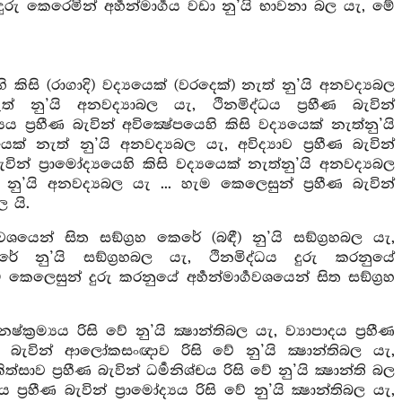
රු කෙරෙමින් අර්‍හන්මාර්‍ගය වඩා නු’යි භාවනා බල යැ, මේ
 කිසි (රාගාදි) වද්‍යයෙක් (වරදෙක්) නැත් නු’යි අනවද්‍යබල
ැත් නු’යි අනවද්‍යාබල යැ, ථිනමිද්ධය ප්‍රහීණ බැවින්
්‍රහීණ බැවින් අවික්‍ෂේපයෙහි කිසි වද්‍යයෙක් නැත්නු’යි
යෙක් නැත් නු’යි අනවද්‍යබල යැ, අවිද්‍යාව ප්‍රහීණ බැවින්
ින් ප්‍රාමෝද්‍යයෙහි කිසි වද්‍යයෙක් නැත්නු’යි අනවද්‍යබල
් නු’යි අනවද්‍යබල යැ ... හැම කෙලෙසුන් ප්‍රහීණ බැවින්
ල යි.
ශයෙන් සිත සඞ්ග්‍රහ කෙරේ (බඳී) නු’යි සඞ්ග්‍රහබල යැ,
රේ නු’යි සඞ්ග්‍රහබල යැ, ථිනමිද්ධය දුරු කරනුයේ
ෙලෙසුන් දුරු කරනුයේ අර්‍හන්මාර්‍ගවශයෙන් සිත සඞ්ග්‍රහ
‍රම්‍යය රිසි වේ නු’යි ක්‍ෂාන්තිබල යැ, ව්‍යාපාදය ප්‍රහීණ
රහීණ බැවින් ආලෝකසංඥාව රිසි වේ නු’යි ක්‍ෂාන්තිබල යැ,
ත්සාව ප්‍රහීණ බැවින් ධර්‍මනිශ්චය රිසි වේ නු’යි ක්‍ෂාන්ති බල
 ප්‍රහීණ බැවින් ප්‍රාමෝද්‍යය රිසි වේ නු’යි ක්‍ෂාන්තිබල යැ,