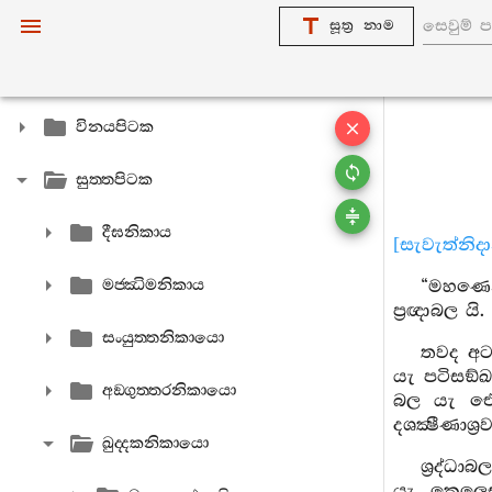
සූත්‍ර නාම
විනයපිටක
සුත‍්තපිටක
දීඝනිකාය
[සැවැත්නිද
මජ‍්ඣිමනිකාය
“මහණෙනි
ප්‍රඥාබල 
සංයුත‍්තනිකායො
තවද අටස
යැ පටිසඞ්ඛ
අඞ‍්ගුත‍්තරනිකායො
බල යැ ඓශ
දශක්‍ෂීණා
ඛුද‍්දකනිකායො
ශ්‍රද්ධා
යැ, කෙලෙසුන