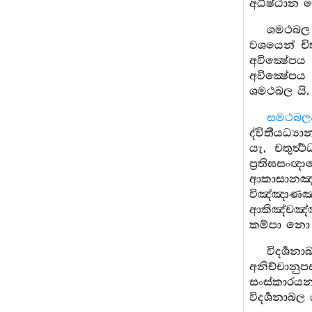
අධිෂ්ඨාන ක
ශමථබල ක
වශයෙන් චි
අවික්‍ෂේප
අවික්‍ෂේපය
ශමථබල යි.
සමථබල
ද්විතීයධ්‍
යැ, චතුර්
ප්‍රතිඝ
ආකාසාන
විඤ්ඤාණ
ආකිඤ්චඤ්ඤ
කම්පා නො
විදර්‍ශ
අනිච්චානු
සංස්කාරයන්
විදර්‍ශනාබල