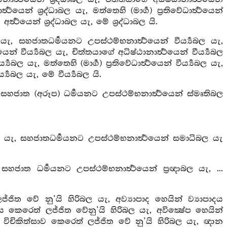
ත්‍ථයෙන් ශ්‍රද්ධාබල යැ, මත්තෙහි (මාර්‍ග) ප්‍රතිවේධාර්‍ත්‍ථයෙන්
්‍ත්‍ථයෙන් ශ්‍රද්ධාබල යැ, මේ ශ්‍රද්ධාබල යි.
ැ, සහජාතධර්‍මයනට උපස්ථම්භනාර්‍ත්‍ථයෙන් වීර්‍ය්‍යබල යැ,
යෙන් වීර්‍ය්‍යබල යැ, චිත්තයාගේ අධිෂ්ඨානාර්‍ත්‍ථයෙන් වීර්‍ය්‍යබල
ය්‍යබල යැ, මත්තෙහි (මාර්‍ග) ප්‍රතිවේධාර්‍ත්‍ථයෙන් වීර්‍ය්‍යබල යැ,
ය්‍යබල යැ, මේ වීර්‍ය්‍යබල යි.
හජාත (අරූප) ධර්‍මයනට උපස්ථම්භනාර්‍ත්‍ථයෙන් ස්මෘතිබල
, සහජාතධර්‍මයනට උපස්ථම්භනාර්‍ත්‍ථයෙන් සමාධිබල යැ
හජාත ධර්‍මයනට උපස්ථම්භනාර්‍ත්‍ථයෙන් ප්‍රඥාබල යැ, ...
්ජිත වේ නු’යි හිරිබල යැ, අව්‍යාපාද හෙයින් ව්‍යාපාදය
කෙරෙත් ලජ්ජිත වේනු’යි හිරිබල යැ, අවික්‍ෂේප හෙයින්
් විචිකිත්සාව කෙරෙත් ලජ්ජිත වේ නු’යි හිරිබල යැ, ඥාන