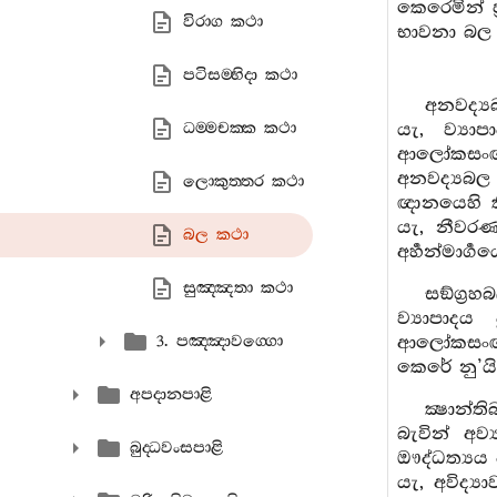
කෙරෙමින් ප
විරාග කථා
භාවනා බල 
පටිසම‍්භිදා කථා
අනවද්‍යබ
ධම‍්මචක‍්ක කථා
යැ, ව්‍යා
ආලෝකසංඥායෙ
අනවද්‍යබල ය
ලොකුත‍්තර කථා
ඥානයෙහි කි
යැ, නීවරණය
බල කථා
අර්‍හන්මාර්
සුඤ‍්ඤතා කථා
සඞ්ග්‍ර
ව්‍යාපාදය
3. පඤ‍්ඤාවග‍්ගො
ආලෝකසංඥාවශ
කෙරේ නු’යි 
අපදානපාළි
ක්‍ෂාන්ත
බැවින් අව්
බුද‍්ධවංසපාළි
ඖද්ධත්‍යය ප්
යැ, අවිද්‍ය