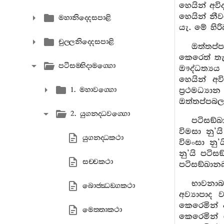
හෙයින් අවිද
හෙයින් නීව
මහානිද‍්දෙසපාළි
යැ. මේ හිරි
චුල‍්ලනිද‍්දෙසපාළි
ඔත්තප්ප
කෙරෙත් තැ
පටිසම‍්භිදාමග‍්ගො
ඖද්ධත්‍යය
හෙයින් අව
1. මහාවග‍්ගො
ප්‍රථමධ්‍ය
ඔත්තප්පබල
2. යුගනද‍්ධවග‍්ගො
පටිසඞ්ඛ
විමසා නු’
යුගනද‍්ධකථා
විමංසා නු’
නු’යි පටිස
සච‍්චකථා
පටිසඞ්ඛානබ
භාවනාබල
බොජ‍්ඣඞ‍්ගකථා
අව්‍යාපාද
කෙරෙමින් අ
මෙත‍්තාකථා
කෙරෙමින් 