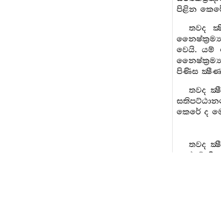
පිළින කෙරේ
තවද ක්
නෛෂ්ක්‍රම්
වෙයි. යම් 
නෛෂ්ක්‍රම්
පිණිස ක්‍ෂ
තවද ක්‍
සතිපට්ඨානය
කෙරේ ද මෙ 
තවද ක්‍
පඤ්චේන්‍ද්
ආර්‍ය්‍යඅෂ්
යම් බලයක් 
වෙයි.
දශර්ධිබ
යැ, ආර්‍ය 