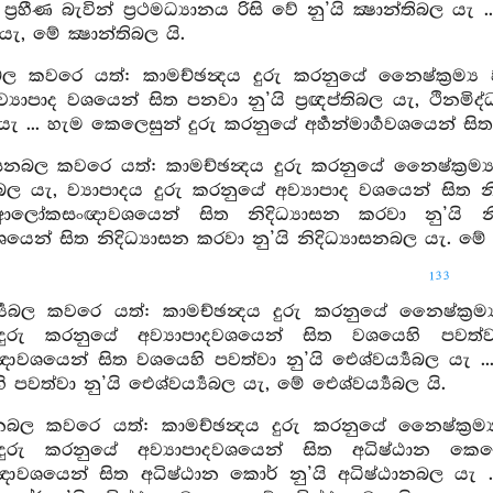
‍රහීණ බැවින් ප්‍රථමධ්‍යානය රිසි වේ නු’යි ක්‍ෂාන්තිබල යැ ..
 යැ, මේ ක්‍ෂාන්තිබල යි.
තිබල කවරෙ යත්: කාමච්ඡන්‍දය දුරු කරනුයේ නෛෂ්ක්‍රම්‍ය 
්‍යාපාද වශයෙන් සිත පනවා නු’යි ප්‍රඥප්තිබල යැ, ථින
 යැ ... හැම කෙලෙසුන් දුරු කරනුයේ අර්‍හන්මාර්‍ගවශයෙන් සිත 
ාසනබල කවරෙ යත්: කාමච්ඡන්‍දය දුරු කරනුයේ නෛෂ්ක්‍රම්‍ය වශය
නබල යැ, ව්‍යාපාදය දුරු කරනුයේ අව්‍යාපාද වශයෙන් සිත නි
ලෝකසංඥාවශයෙන් සිත නිදිධ්‍යාසන කරවා නු’යි නි
‍ගවශයෙන් සිත නිදිධ්‍යාසන කරවා නු’යි නිදිධ්‍යාසනබල යැ. මේ 
133
ය්‍යබල කවරෙ යත්: කාමච්ඡන්‍දය දුරු කරනුයේ නෛෂ්ක්‍රම්
 දුරු කරනුයේ අව්‍යාපාදවශයෙන් සිත වශයෙහි පවත්වා
යෙන් සිත වශයෙහි පවත්වා නු’යි ඓශ්වර්‍ය්‍යබල යැ ...
පවත්වා නු’යි ඓශ්වර්‍ය්‍යබල යැ, මේ ඓශ්වර්‍ය්‍යබල යි.
ානබල කවරෙ යත්: කාමච්ඡන්‍දය දුරු කරනුයේ නෛෂ්ක්‍රම
 දුරු කරනුයේ අව්‍යාපාදවශයෙන් සිත අධිෂ්ඨාන කෙ
ශයෙන් සිත අධිෂ්ඨාන කොර් නු’යි අධිෂ්ඨානබල යැ ... 