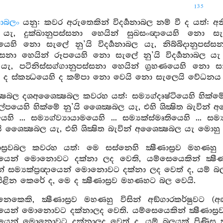
135
නාබලං
යනු: කවර අරුතෙකින් විදර්‍ශනාබල නම් වී ද යත්: අ
බල යැ, දුක්ඛානුපස්සනා හෙයින් සුඛසංඥායෙහි නො සැ
ෙහි නො සැලේ නු’යි විදර්‍ශනාබල යැ, නිබ්බිදානුපස්සන
ස්සනා හෙයින් රූපයෙහි නො සැලේ නු’යි විදර්‍ශනාබල 
ල යැ, පටිනිස්සග්ගානුපස්සනා හෙයින් ග්‍රහණයෙහි නො සැල
ද ස්කන්‍ධයෙහි ද කම්පා නො වෙයි නො සැලෙයි වේධනය නොවේ
ෂබල දශඅශෛක්‍ෂබල කවරහ යත්: සම්‍යග්දෘෂ්ටියෙහි හික්මේ න
්පයෙහි හික්මේ නු’යි ශෛක්‍ෂබල යැ, එහි ශික්‍ෂිත බැවින් අශ
ෙහි ... සම්‍යග්ව්‍යායාමයෙහි ... සම්‍යක්ස්මෘතියෙහි ... සම්
යි ශෛක්‍ෂබල යැ, එහි ශික්‍ෂිත බැවින් අශෛක්‍ෂබල යැ 
ණාස්‍රවබල කවරහ යත්: මෙ සස්නෙහි ක්‍ෂීණාස්‍රව මහණහ
‍රඥායෙන් මොනොවට දක්නා ලද වෙති, යම්සෙයෙකින් ක්‍ෂීණ
 සම්‍යක්ප්‍රඥායෙන් මොනොවට දක්නා ලද වෙත් ද, යම් බලයක
ය පිළින කෙරේ ද, මෙ ද ක්‍ෂීණාස්‍රව මහණහට බල වෙයි.
ෙකෙකි, ක්‍ෂීණාස්‍රව මහණහු විසින් අඞ්ගාරකර්ෂුව
රඥායෙන් මොනොවට දක්නාලද වෙති. යම්සෙයෙකින් ක්‍ෂීණාස
රඥායෙන් මොනොවට දක්නාලද වෙත් ද, යම් බලයක් පිණිස ක්‍ෂ