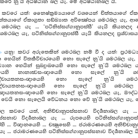
ෙරේ නු’යි අධිෂ්ඨාන බල යැ. මේ අධිෂ්ඨානබල යි.
වරෙ යත්: නෛෂ්ක්‍රම්‍යයාගේ වශයෙන් චිත්තයාගේ ඒකාග්‍
ත්තයාගේ ඒකාග්‍රතා සඞ්ඛ්‍යාත අවික්‍ෂේපය ශමථබල යැ, 
ය ශමථබල යැ ... ‘පටිනිස්සග්ගානුපස්සී’ යැයි කියනලද
 ශමථබල යැ, පටිනිස්සග්ගානුපස්සී යැයි කියනලද ප්‍රශ්වාස
ං
යනු: කවර අරුතෙකින් ශමථබල නම් වී ද යත්: ප්‍රථමධ
යාන හෙයින් විතර්‍කවිචාරයෙහි නො සැලේ නු’යි ශමථබල යැ,
‍ත්‍ථධ්‍යාන හෙයින් සුඛදුඃඛයෙහි නො සැලේ නු’යි ශමථ
සංඥායෙහි නානාත්‍වසංඥායෙහි නො සැලේ නු’යි 
ඤ්චායතනසංඥායෙහි නො සැලේ නු’යි ශමථබ
ඤ්චායතනසංඥායෙහි නො සැලේ නු’යි ශමථබල ය
ායතනසංඥායෙහි නො සැලේ නු’යි ශමථබල යැ, ඖද්ධත්‍
 වෙයි නො සැලෙයි වේධනය නො වේ නු’යි ශමථබල යැ, ම
නාබල කවරෙ යත්, අනිච්චානුපස්සනාව විදර්‍ශනාබල යැ ...
පස්සනාව විදර්‍ශනාබල යැ ... රූපයෙහි පටිනිස්සග්ගානුප
හි ... විඥානයෙහි ... චක්‍ෂුසෙහි ... ජරාමරණයෙහි අනිච්ච
 යැ ... ජරාමරණයෙහි පටිනිස්සග්ගානුපස්සනාව විදර්‍ශනාබල යි