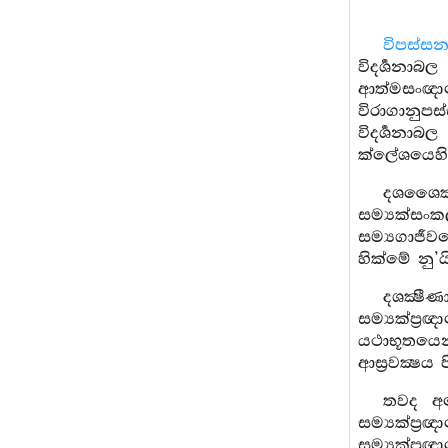
විපස්ස
විදර්‍ශනා
ආත්මසංඥාය
විරාගානුප
විදර්‍ශනාබ
ක්ලේශයෙහි 
දශශෛක්‍
සම්‍යක්සංකල
සම්‍යගාජීවය
හික්මේ නු’
දශක්‍ෂී
සම්‍යක්ප්
යථාභූතයෙන්
ආස්‍රවක්‍ෂ
තවද අන
සම්‍යක්ප්‍
සම්‍යක්ප්‍