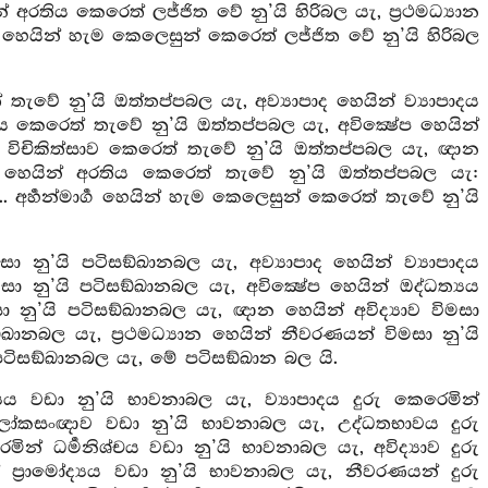
න් අරතිය කෙරෙත් ලජ්ජිත වේ නු’යි හිරිබල යැ, ප්‍රථමධ්‍යාන
්‍ග හෙයින් හැම කෙලෙසුන් කෙරෙත් ලජ්ජිත වේ නු’යි හිරිබල
තැවේ නු’යි ඔත්තප්පබල යැ, අව්‍යාපාද හෙයින් ව්‍යාපාදය
කෙරෙත් තැවේ නු’යි ඔත්තප්පබල යැ, අවික්‍ෂේප හෙයින්
් විචිකිත්සාව කෙරෙත් තැවේ නු’යි ඔත්තප්පබල යැ, ඥාන
්‍ය හෙයින් අරතිය කෙරෙත් තැවේ නු’යි ඔත්තප්පබල යැ:
 අර්‍හන්මාර්‍ග හෙයින් හැම කෙලෙසුන් කෙරෙත් තැවේ නු’යි
ා නු’යි පටිසඞ්ඛානබල යැ, අව්‍යාපාද හෙයින් ව්‍යාපාදය
 නු’යි පටිසඞ්ඛානබල යැ, අවික්‍ෂේප හෙයින් ඔද්ධත්‍යය
මසා නු’යි පටිසඞ්ඛානබල යැ, ඥාන හෙයින් අවිද්‍යාව විමසා
ඞ්ඛානබල යැ, ප්‍රථමධ්‍යාන හෙයින් නීවරණයන් විමසා නු’යි
ි පටිසඞ්ඛානබල යැ, මේ පටිසඞ්ඛාන බල යි.
යය වඩා නු’යි භාවනාබල යැ, ව්‍යාපාදය දුරු කෙරෙමින්
ආලෝකසංඥාව වඩා නු’යි භාවනාබල යැ, උද්ධතභාවය දුරු
ින් ධර්‍මනිශ්චය වඩා නු’යි භාවනාබල යැ, අවිද්‍යාව දුරු
්‍රාමෝද්‍යය වඩා නු’යි භාවනාබල යැ, නීවරණයන් දුරු