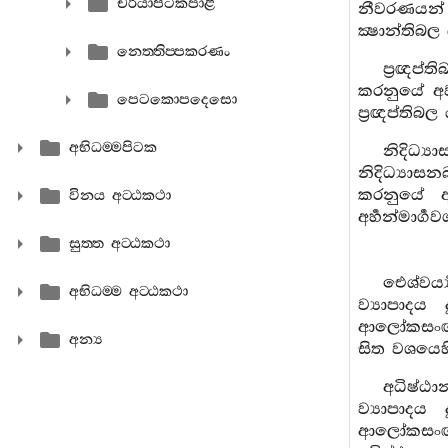
චරියාපිටකපාළි
නීවරණයන් ප්
ක්‍ෂාන්තිබල
නෙත‍්තිප‍්පකරණං
ප්‍රඥප්
කරනුයේ අව
පෙටකොපදෙසො
ප්‍රඥප්තිබල
අභිධම‍්මපිටක
නිදිධ්‍ය
නිදිධ්‍යාස
කරනුයේ ආ
විනය අට‍්ඨකථා
අර්‍හන්මාර්
සුත‍්ත අට‍්ඨකථා
ඓශ්වර්‍
අභිධම‍්ම අට‍්ඨකථා
ව්‍යාපාදය
ආලෝකසංඥාවශ
අන්‍ය
සිත වශයෙහි 
අධිෂ්ඨ
ව්‍යාපාදය
ආලෝකසංඥාව