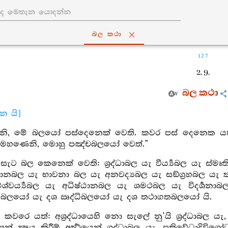
බල කථා
127
2. 9.
බල කථා
ාන යි]
, මේ බලයෝ පස්දෙනෙක් වෙති. කවර පස් දෙනෙක යත්: ශ්‍
යි. මහණෙනි, මොහු පඤ්චබලයෝ වෙත්.”
ැට බල කෙනෙක් වෙති: ශ්‍රද්ධාබල යැ වීර්‍ය්‍යබල යැ ස්ම
ානබල යැ භාවනා බල යැ අනවද්‍යබල යැ සඞ්ග්‍රහබල යැ ක්‍ෂාන්
්වර්‍ය්‍යබල යැ අධිෂ්ඨානබල යැ ශමථබල යැ විදර්‍
ශ්‍රවබලයෝ යැ දශ ඍද්ධිබලයෝ යැ දශ තථාගතබලයෝ යි.
බල කවරෙ යත්: අශ්‍රද්ධායෙහි නො සැලේ නු’යි ශ්‍රද්ධාබල යැ,
් ක්‍ෂය කිරීම් අර්‍ත්‍ථයෙන් ශ්‍රද්ධාබල යැ, ප්‍රතිවේධාදිවිශෝධ