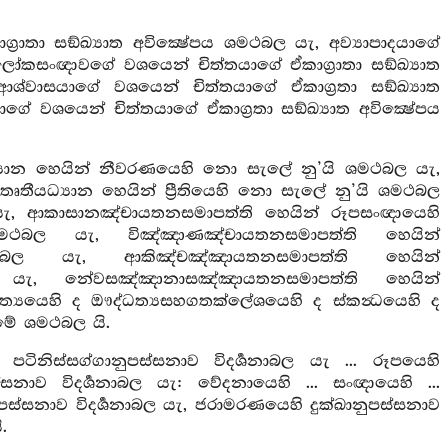
රාතා සඞ්ඛ්‍යාත අවික්‍ෂේපය ශමථබල යැ, අව්‍යාපාදයාගේ
ආලෝකසංඥාවගේ වශයෙන් චිත්තයාගේ ඒකාග්‍රාතා සඞ්ඛ්‍යාත
 ආශ්වාසයාගේ වශයෙන් චිත්තයාගේ ඒකාග්‍රතා සඞ්ඛ්‍යාත
යාගේ වශයෙන් චිත්තයාගේ ඒකාග්‍රතා සඞ්ඛ්‍යාත අවික්‍ෂේපය
්‍යාන හෙයින් නීවරණයෙහි නො සැලේ නු’යි ශමථබල යැ,
 තෘතීයධ්‍යාන හෙයින් ප්‍රීතියෙහි නො සැලේ නු’යි ශමථබල
බල යැ, ආකාසානඤ්චායතනසමාපත්ති හෙයින් රූපසංඥායෙහි
ශමථබල යැ, විඤ්ඤාණඤ්චායතනසමාපත්ති හෙයින්
ල යැ, ආකිඤ්චඤ්ඤායතනසමාපත්ති හෙයින්
ැ, නේවසඤ්ඤානාසඤ්ඤායතනසමාපත්ති හෙයින්
යයෙහි ද ඖද්ධත්‍යසහගතක්ලේශයෙහි ද ස්කන්‍ධයෙහි ද
ේ ශමථබල යි.
 පටිනිස්සග්ගානුපස්සනාව විදර්‍ශනාබල යැ ... රූපයෙහි
ස්සනාව විදර්‍ශනාබල යැ: වේදනායෙහි ... සංඥායෙහි ...
ානුපස්සනාව විදර්‍ශනාබල යැ, ජරාමරණයෙහි දුක්ඛානුපස්සනාව
.