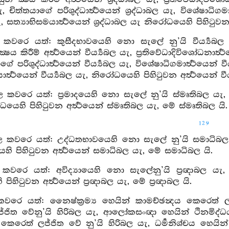
ැ, චිත්තයාගේ පරිශුද්ධාර්‍ත්‍ථයෙන් ශ්‍රද්ධාබල යැ, විශේෂාධිගමාර්‍
ැ, සත්‍යාභිසමයාර්‍ත්‍ථයෙන් ශ්‍රද්ධාබල යැ නිරෝධයෙහි පිහිටුවන අර
‍යබල කවරෙ යත්: කුසීදභාවයෙහි නො සැලේ නු’යි වීර්‍ය්‍යබල ය
ෂය කිරීම් අර්‍ත්‍ථයෙන් වීර්‍ය්‍යබල යැ, ප්‍රතිවේධාදිවිශෝධනාර්‍ත්‍ථ
 පරිශුද්ධාර්‍ත්‍ථයෙන් වීර්‍ය්‍යබල යැ, විශේෂාධිගමාර්‍ත්‍ථයෙන් වීර්‍
ර්‍ත්‍ථයෙන් වීර්‍ය්‍යබල යැ, නිරෝධයෙහි පිහිටුවන අර්‍ත්‍ථයෙන් වීර්‍
ල කවරෙ යත්: ප්‍රමාදයෙහි නො සැලේ නු’යි ස්මෘතිබල යැ, ස
ධයෙහි පිහිටුවන අර්‍ත්‍ථයෙන් ස්මෘතිබල යැ, මේ ස්මෘතිබල යි.
129
 කවරෙ යත්: උද්ධතභාවයෙහි නො සැලේ නු’යි සමාධිබල යැ
හි පිහිටුවන අර්‍ත්‍ථයෙන් සමාධිබල යැ, මේ සමාධිබල යි.
ල කවරෙ යත්: අවිද්‍යායෙහි නො සැලේනු’යි ප්‍රඥාබල යැ, ස
ිහිටුවන අර්‍ත්‍ථයෙන් ප්‍රඥාබල යැ, මේ ප්‍රඥාබල යි.
කවරෙ යත්: නෛෂ්ක්‍රම්‍ය හෙයින් කාමච්ඡන්‍දය කෙරෙත් ලජ
්ජිත වේනු’යි හිරිබල යැ, ආලෝකසංඥා හෙයින් ථිනමිද්ධය 
කෙරෙත් ලජ්ජිත වේ නු’යි හිරිබල යැ, ධර්‍මනිශ්චය හෙයින