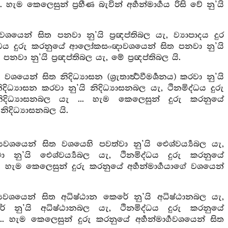
. හැම කෙලෙසුන් ප්‍රහීණ බැවින් අර්‍හන්මාර්‍ගය රිසි වේ නු’යි
වශයෙන් සිත පනවා නු’යි ප්‍රඥප්තිබල යැ, ව්‍යාපාදය දුර
මිද්ධය දුරු කරනුයේ ආලෝකසංඥාවශයෙන් සිත පනවා නු’යි
පනවා නු’යි ප්‍රඥප්තිබල යැ, මේ ප්‍රඥප්තිබල යි.
ෙන් සිත නිදිධ්‍යාසන (ශ්‍රැතාර්‍ත්‍ථවීමර්‍ශනය) කරවා නු’යි
දිධ්‍යාසන කරවා නු’යි නිදිධ්‍යාසනබල යැ, ථිනමිද්ධය දුරු
දිධ්‍යාසනබල යැ ... හැම කෙලෙසුන් දුරු කරනුයේ
නිදිධ්‍යාසනබල යි.
‍යවශයෙන් සිත වශයෙහි පවත්වා නු’යි ඓශ්වර්‍ය්‍යබල යැ,
 නු’යි ඓශ්වර්‍ය්‍යබල යැ, ථිනමිද්ධය දුරු කරනුයේ
 හැම කෙලෙසුන් දුරු කරනුයේ අර්‍හන්මාර්‍ගයාගේ වශයෙන්
්‍යවශයෙන් සිත අධිෂ්ඨාන කෙරේ නු’යි අධිෂ්ඨානබල යැ,
රේ නු’යි අධිෂ්ඨානබල යැ, ථිනමිද්ධය දුරු කරනුයේ
හැම කෙලෙසුන් දුරු කරනුයේ අර්‍හන්මාර්‍ගවශයෙන් සිත