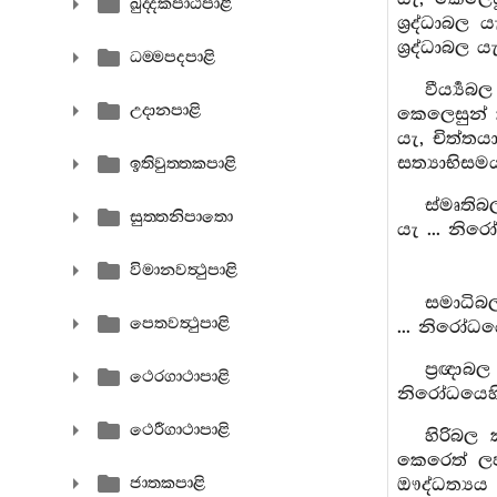
ඛුද‍්දකපාඨපාළි
ශ්‍රද්ධාබල ය
ශ්‍රද්ධාබල ය
ධම‍්මපදපාළි
වීර්‍ය්
උදානපාළි
කෙලෙසුන් ක්‍
යැ, චිත්තයාගේ
සත්‍යාභිසමයා
ඉතිවුත‍්තකපාළි
ස්මෘතිබ
සුත‍්තනිපාතො
යැ ... නිරෝ
විමානවත්‍ථුපාළි
සමාධිබල
පෙතවත්‍ථුපාළි
... නිරෝධයෙ
ප්‍රඥාබ
ථෙරගාථාපාළි
නිරෝධයෙහි ප
ථෙරීගාථාපාළි
හිරිබල 
කෙරෙත් ලජ
ජාතකපාළි
ඖද්ධත්‍යය 