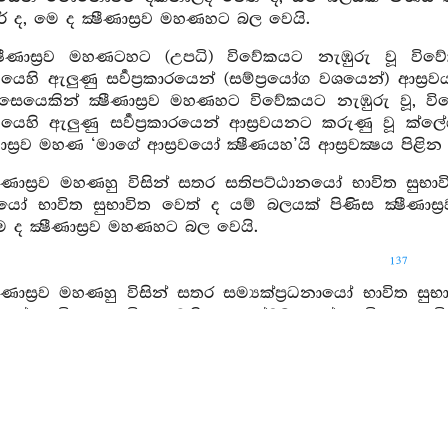
 ද, මෙ ද ක්‍ෂීණාස්‍රව මහණහට බල වෙයි.
‍ෂීණාස්‍රව මහණටහට (උපධි) විවේකයට නැඹුරු වූ විවේ
‍යයෙහි ඇලුණු සර්‍වප්‍රකාරයෙන් (සම්ප්‍රයෝග වශයෙන්) ආස්
සෙයෙකින් ක්‍ෂීණාස්‍රව මහණහට විවේකයට නැඹුරු වූ, වි
‍යයෙහි ඇලුණු සර්‍වප්‍රකාරයෙන් ආස්‍රවයනට කරුණු වූ ක්
ීණාස්‍රව මහණ ‘මාගේ ආස්‍රවයෝ ක්‍ෂීණයහ’යි ආස්‍රවක්‍ෂය පි
ෂීණාස්‍රව මහණහු විසින් සතර සතිපට්ඨානයෝ භාවිත සුභාවි
ෝ භාවිත සුභාවිත වෙත් ද යම් බලයක් පිණිස ක්‍ෂීණාස්‍ර
ද ක්‍ෂීණාස්‍රව මහණහට බල වෙයි.
137
ෂීණාස්‍රව මහණහු විසින් සතර සම්‍යක්ප්‍රධනායෝ භාවිත සු
‍රියයෝ භාවිත සුභාවිත වෙති ... පඤ්චබලයෝ භාවිත සුභාව
ටාඞ්ගිකමාර්‍ගය භාවිත සුභාවිත වෙයි. යම් සෙයෙකින් ක්‍ෂීණාස
පිණිස ක්‍ෂීණාස්‍රව මහණ ‘මාගේ ආස්‍රවයෝ ක්‍ෂීණයහ’යි ආ
ල කවරහ යත්: අධිෂ්ඨාන ඍද්ධි යැ, විකුර්‍වණ ඍද්ධි යැ, මන
ඍද්ධි යැ, කර්‍මවිපාකජ ඍද්ධි යැ, පුණ්‍යවත්හුගේ ඍද්ධි යැ,