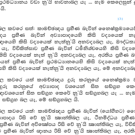
්‍රථමධ්‍යානය වඩා නු’යි භාවනාබල යැ ... හැම කෙලෙසුන් දු
යි.
131
ල කවරෙ සත්: කාමච්ඡන්‍දය ප්‍රහීණ බැවින් නෛෂ්ක්‍රම්‍යයෙහි
පාදය ප්‍රහීණ බැවින් අව්‍යාපාදයෙහි කිසි වද්‍යයෙක් න
හි කිසි වද්‍යයෙක් නැත්නු’යි අනවද්‍යබල යැ, ඖද්ධත්‍යය ප
ැ, විචිකිත්සාව ප්‍රහීණ බැවින් ධර්‍මනිශ්චයෙහි කිසි වද්‍ය
සි වද්‍යයෙක් නැත් නු’යි අනවද්‍යබල යැ, අරතිය ප්‍රහීණ බැව
න් ප්‍රහීණ බැවින් ප්‍රථමධ්‍යානයෙහි කිසි වද්‍යයෙක් නැත
‍ගයෙහි කිසි වද්‍යයෙක් නැත්නු’යි අනවද්‍යබල යැ, මේ අනවද්‍යබ
හබල කවරෙ යත් කාමච්ඡන්‍දය දුරු කරනුයේ නෛෂ්ක්‍රම්‍ය ව
 දුරු කරනුයේ අව්‍යාපාද වශයෙන් සිත සඞ්ග්‍රහ කෙ
යෙන් සිත සඞ්ග්‍රහ කෙරේ නු’යි සඞ්ග්‍රහබල යැ ... හැම ක
සඞ්ග්‍රහ බල යැ, මේ සඞ්ග්‍රහබල යි.
ිබල කවරෙ යත්: කාමච්ඡන්‍දය ප්‍රහීණ බැවින් (යෝගීහට) නෛෂ්ක්
‍යාපාදය රිසි වේ නු’යි ක්‍ෂාන්තිබල යැ, ථිනමිද්ධය ප්‍
‍රහීණ බැවින් අවික්‍ෂේපය රිසි වේ නු’යි ක්‍ෂාන්තිබල යැ, විචිකි
ාව ප්‍රහීණ බැවින් ඥානය රිසි වේ නු’යි ක්‍ෂාන්තිබල යැ, අරතිය