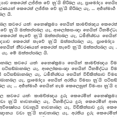
්‍යාව කෙරෙත් ලජ්ජිත වේ නු’යි හිරිබල යැ, ප්‍රාමෝද්‍ය හෙයි
රණයන් කෙරෙත් ලජ්ජිත වේ නු’යි හිරිබල යැ, ... අර්‍හන්මාර
බල යි.
බල කවරෙ යත්: නෛෂ්ක්‍රම්‍ය හෙයින් කාමච්ඡන්‍දය කෙරෙත් 
වේ නු’යි ඔත්තප්පබල යැ, ආලෝකසංඥා හෙයින් ථිනමිද්ධය 
 කෙරෙත් තැවේ නු’යි ඔත්තප්පබල යැ, ධර්‍මනිශ්චය හෙයින
ිද්‍යාව කෙරෙත් තැවේ නු’යි ඔත්තප්පබල යැ, ප්‍රාමෝද
ාන හෙයින් නීවරණයන් කෙරෙත් තැවේ නු’යි ඔත්තප්පබල යැ ...
 යැ. මේ ඔත්තප්පබල යි.
ානබල කවරෙ යත්: නෛෂ්ක්‍රම්‍ය හෙයින් කාමච්ඡන්‍දය විමස
යි පටිසඞ්ඛානබල යැ, ආලෝකසංඥා හෙයින් ථිනමිද්ධය විමසා
යි පටිසඞ්ඛානබල යැ, ධර්‍මනිශ්චය හෙයින් විචිකිත්සාව වි
ඞ්ඛානබල යැ, ප්‍රාමෝද්‍ය හෙයින් අරතිය විමසා නු’යි පටිස
ල යැ ... අර්‍හන්මාර්‍ග හෙයින් හැම කෙලෙසුන් විමංසා නු’ය
 කවරෙ යත්: කාමච්ඡන්‍දය දුරු කෙරෙමින් නෛෂ්ක්‍රම්‍
 වඩා නු’යි භාවනාබල යැ, ථිනමිද්ධය දුරු කෙරෙමින් 
වික්‍ෂේපය වඩානුයි භාවනාබල යැ, විචිකිත්සාව දුරු කෙරෙම
ඥානය වඩා නු’යි භාවනාබල යැ, අරතිය දුරු කෙරෙමින් ප