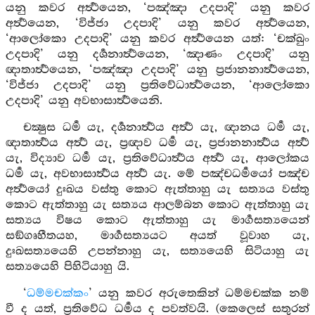
යනු කවර අර්‍ත්‍ථයෙන, ‘පඤ්ඤා උදපාදි’ යනු කවර
අර්‍ත්‍ථයෙන, ‘විජ්ජා උදපාදි’ යනු කවර අර්‍ත්‍ථයෙන,
‘ආලෝකො උදපාදි’ යනු කවර අර්‍ත්‍ථයෙන යත්: ‘චක්ඛුං
උදපාදි’ යනු දර්‍ශනාර්‍ත්‍ථයෙන, ‘ඤාණං උදපාදි’ යනු
ඥාතාර්‍ත්‍ථයෙන, ‘පඤ්ඤා උදපාදි’ යනු ප්‍රජානනාර්‍ත්‍ථයෙන,
‘විජ්ජා උදපාදි’ යනු ප්‍රතිවේධාර්‍ත්‍ථයෙන, ‘ආලෝකො
උදපාදි’ යනු අවභාසාර්‍ත්‍ථයෙනි.
චක්‍ෂුස ධර්‍ම යැ, දර්‍ශනාර්‍ත්‍ථය අර්‍ත්‍ථ යැ, ඥානය ධර්‍ම යැ,
ඥාතාර්‍ත්‍ථය අර්‍ත්‍ථ යැ, ප්‍රඥාව ධර්‍ම යැ, ප්‍රජානනාර්‍ත්‍ථය අර්‍ත්‍ථ
යැ, විද්‍යාව ධර්‍ම යැ, ප්‍රතිවේධාර්‍ත්‍ථය අර්‍ත්‍ථ යැ, ආලෝකය
ධර්‍ම යැ, අවභාසාර්‍ත්‍ථය අර්‍ත්‍ථ යැ. මේ පඤ්චධර්‍මයෝ පඤ්ච
අර්‍ත්‍ථයෝ දුඃඛය වස්තු කොට ඇත්තාහු යැ සත්‍යය වස්තු
කොට ඇත්තාහු යැ සත්‍යය ආලම්බන කොට ඇත්තාහු යැ
සත්‍යය විෂය කොට ඇත්තාහු යැ මාර්‍ගසත්‍යයෙන්
සඞ්ගෘහීතයහ, මාර්‍ගසත්‍යයට අයත් වූවාහ යැ,
දුඃඛසත්‍යයෙහි උපන්නාහු යැ, සත්‍යයෙහි සිටියාහු යැ
සත්‍යයෙහි පිහිටියාහු යි.
‘
ධම්මචක්කං
’ යනු කවර අරුතෙකින් ධම්මචක්ක නම්
වී ද යත්, ප්‍රතිවේධ ධර්‍මය ද පවත්වයි. (කෙලෙස් සතුරන්