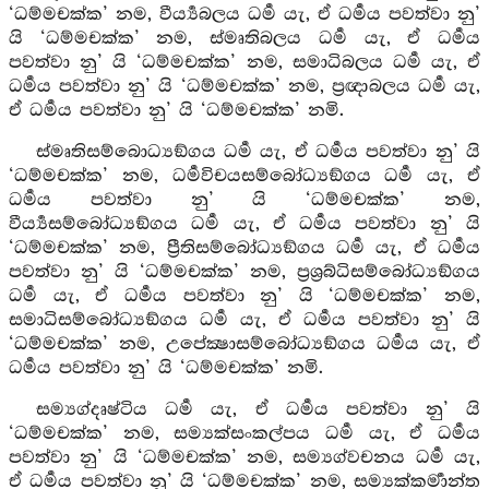
‘ධම්මචක්ක’ නම, වීර්‍ය්‍යබලය ධර්‍ම යැ, ඒ ධර්‍මය පවත්වා නු’
යි ‘ධම්මචක්ක’ නම, ස්මෘතිබලය ධර්‍ම යැ, ඒ ධර්‍මය
පවත්වා නු’ යි ‘ධම්මචක්ක’ නම, සමාධිබලය ධර්‍ම යැ, ඒ
ධර්‍මය පවත්වා නු’ යි ‘ධම්මචක්ක’ නම, ප්‍රඥාබලය ධර්‍ම යැ,
ඒ ධර්‍මය පවත්වා නු’ යි ‘ධම්මචක්ක’ නමි.
ස්මෘතිසම්බොධ්‍යඞ්ගය ධර්‍ම යැ, ඒ ධර්‍මය පවත්වා නු’ යි
‘ධම්මචක්ක’ නම, ධර්‍මවිචයසම්බෝධ්‍යඞ්ගය ධර්‍ම යැ, ඒ
ධර්‍මය පවත්වා නු’ යි ‘ධම්මචක්ක’ නම,
වීර්‍ය්‍යසම්බෝධ්‍යඞ්ගය ධර්‍ම යැ, ඒ ධර්‍මය පවත්වා නු’ යි
‘ධම්මචක්ක’ නම, ප්‍රීතිසම්බෝධ්‍යඞ්ගය ධර්‍ම යැ, ඒ ධර්‍මය
පවත්වා නු’ යි ‘ධම්මචක්ක’ නම, ප්‍රශ්‍රබ්ධිසම්බෝධ්‍යඞ්ගය
ධර්‍ම යැ, ඒ ධර්‍මය පවත්වා නු’ යි ‘ධම්මචක්ක’ නම,
සමාධිසම්බෝධ්‍යඞ්ගය ධර්‍ම යැ, ඒ ධර්‍මය පවත්වා නු’ යි
‘ධම්මචක්ක’ නම, උපේක්‍ෂාසම්බෝධ්‍යඞ්ගය ධර්‍මය යැ, ඒ
ධර්‍මය පවත්වා නු’ යි ‘ධම්මචක්ක’ නමි.
සම්‍යග්දෘෂ්ටිය ධර්‍ම යැ, ඒ ධර්‍මය පවත්වා නු’ යි
‘ධම්මචක්ක’ නම, සම්‍යක්සංකල්පය ධර්‍ම යැ, ඒ ධර්‍මය
පවත්වා නු’ යි ‘ධම්මචක්ක’ නම, සම්‍යග්වචනය ධර්‍ම යැ,
ඒ ධර්‍මය පවත්වා නු’ යි ‘ධම්මචක්ක’ නම, සම්‍යක්කර්‍මාන්ත