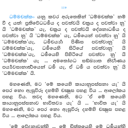
119
ධම්මචක්කං
යනු කවර අරුතෙකින් ‘ධම්මචක්ක’ නම්
වී ද යත්: ප්‍රතිවේධධර්‍මය ද පවත්වයි චක්‍රය ද පවත්වා නු’
යි ‘ධම්මචක්ක’ යැ, චක්‍රය ද පවත්වයි දේශනාධර්‍මය ද
පවත්වා නු’ යි ‘ධම්මචක්ක’ යැ, ධර්‍මයෙන් පවත්වා නු’ යි
‘ධම්මචක්ක’යැ, ධර්‍මචර්‍ය්‍යා පිණිස පවත්වානු’ යි
ධම්මචක්ක’යැ, ධර්‍මයෙහි සිටියේ පවත්වානු’ යි
‘ධම්මචක්ක’යැ, ධර්‍මයෙහි පිහිටියේ පවත්වා නු’ යි
‘ධම්මචක්ක’ යැ ... අමතෝගධ සඞ්ඛ්‍යාත නිර්‍වාණය
පර්‍ය්‍යවසානාර්‍ත්‍ථයෙන් ධර්‍ම යැ, ඒ ධර්‍ම ය පවත්වා නු’ යි
‘ධම්මචක්ක’ යි.
මහණෙනි, මට ‘මේ කයෙහි කායානුපස්සනා යැ’ යි
පෙර නො ඇසූවිරූ දහම්හි චක්‍ෂුස පහළ විය ... ආලෝකය
පහළ විය. තවද මහණෙනි, මට ‘ඒ මේ කයෙහි
කායානුපස්සනාව භාවිතව්‍ය යැ’ යි ... ‘භාවිත යැ’ යි
මහණෙනි, මට පෙර නො ඇසූවිරූ දහම්හි චක්‍ෂුස පහළ
විය ... ආලෝකය පහළ විය.
‘මේ වේදනාවන්හි ... මේ චිත්තයෙහි මේ ධර්‍මයන්හි