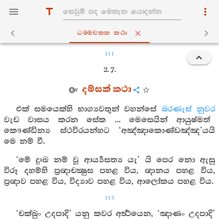
ධම‍්මචක‍්ක කථා
111
2. 7.
දම්සක් කථා
එක් සමයෙක්හි භාග්‍යවතුන් වහන්සේ
බරණැස් නුවර
වැඩ වාසය කරන සේක ... මෙසෙයින් ආයුෂ්මත්
කෞණ්ඩින්‍ය ස්ථවිරයන්හට ‘අඤ්ඤාකොණ්ඩඤ්ඤ’යයි
මෙ නම් වී.
‘මේ දුඃඛ නම් වූ ආර්‍ය්‍යසත්‍ය යැ’ යි පෙර නො ඇසු
විරූ දහම්හි ප්‍රඥාචක්‍ෂුස පහළ විය, ඥානය පහළ විය,
ප්‍රඥාව පහළ විය, විද්‍යාව පහළ විය, ආලෝකය පහළ විය.
113
‘චක්ඛුං උදපාදි’ යනු කවර අර්‍ත්‍ථයෙන, ‘ඤාණං උදපාදි’