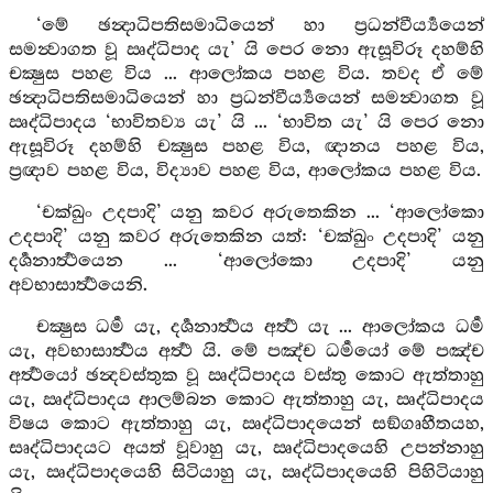
‘මේ ඡන්‍දාධිපතිසමාධියෙන් හා ප්‍රධන්වීර්‍ය්‍යයෙන්
සමන්‍වාගත වූ ඍද්ධිපාද යැ’ යි පෙර නො ඇසූවිරූ දහම්හි
චක්‍ෂුස පහළ විය ... ආලෝකය පහළ විය. තවද ඒ මේ
ඡන්‍දාධිපතිසමාධියෙන් හා ප්‍රධන්වීර්‍ය්‍යයෙන් සමන්‍වාගත වූ
ඍද්ධිපාදය ‘භාවිතව්‍ය යැ’ යි ... ‘භාවිත යැ’ යි පෙර නො
ඇසූවිරූ දහම්හි චක්‍ෂුස පහළ විය, ඥානය පහළ විය,
ප්‍රඥාව පහළ විය, විද්‍යාව පහළ විය, ආලෝකය පහළ විය.
‘චක්ඛුං උදපාදි’ යනු කවර අරුතෙකින ... ‘ආලෝකො
උදපාදි’ යනු කවර අරුතෙකින යත්: ‘චක්ඛුං උදපාදි’ යනු
දර්‍ශනාර්‍ත්‍ථයෙන ... ‘ආලෝකො උදපාදි’ යනු
අවභාසාර්‍ත්‍ථයෙනි.
චක්‍ෂුස ධර්‍ම යැ, දර්‍ශනාර්‍ත්‍ථය අර්‍ත්‍ථ යැ ... ආලෝකය ධර්‍ම
යැ, අවභාසාර්‍ත්‍ථය අර්‍ත්‍ථ යි. මේ පඤ්ච ධර්‍මයෝ මේ පඤ්ච
අර්‍ත්‍ථයෝ ඡන්‍දවස්තුක වූ ඍද්ධිපාදය වස්තු කොට ඇත්තාහු
යැ, ඍද්ධිපාදය ආලම්බන කොට ඇත්තාහු යැ, ඍද්ධිපාදය
විෂය කොට ඇත්තාහු යැ, ඍද්ධිපාදයෙන් සඞ්ගෘහීතයහ,
සෘද්ධිපාදයට අයත් වූවාහු යැ, ඍද්ධිපාදයෙහි උපන්නාහු
යැ, ඍද්ධිපාදයෙහි සිටියාහු යැ, ඍද්ධිපාදයෙහි පිහිටියාහු