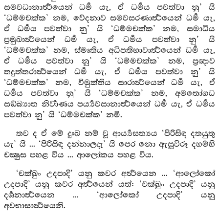
සමවධානාර්‍ත්‍ථයෙන් ධර්‍ම යැ, ඒ ධර්‍මය පවත්වා නු’ යි
‘ධම්මචක්ක’ නම, වේදනාව සමවසරණාර්‍ත්‍ථයෙන් ධර්‍ම යැ,
ඒ ධර්‍මය පවත්වා නු’ යි ‘ධම්මචක්ක’ නම, සමාධිය
ප්‍රමුඛාර්‍ත්‍ථයෙන් ධර්‍ම යැ, ඒ ධර්‍මය පවත්වා නු’ යි
‘ධම්මචක්ක’ නම, ස්මෘතිය අධිපතිභාවාර්‍ත්‍ථයෙන් ධර්‍ම යැ,
ඒ ධර්‍මය පවත්වා නු’ යි ‘ධම්මචක්ක’ නම, ප්‍රඥාව
තදුත්තරාර්‍ත්‍ථයෙන් ධර්‍ම යැ, ඒ ධර්‍මය පවත්වා නු’ යි
‘ධම්මචක්ක’ නම, විමුක්තිය සාරාර්‍ත්‍ථයෙන් ධර්‍ම යැ, ඒ
ධර්‍මය පවත්වා නු’ යි ‘ධම්මචක්ක’ නම, අමතෝගධ
සඞ්ඛ්‍යාත නිර්‍වාණය පර්‍ය්‍යවසානාර්‍ත්‍ථයෙන් ධර්‍ම යැ, ඒ ධර්‍මය
පවත්වා නු’ යි ‘ධම්මචක්ක’ නමි.
තව ද ඒ මේ දුඃඛ නම් වූ ආර්‍ය්‍යසත්‍යය ‘පිරිසිඳ දතයුතු
යැ’ යි ... ‘පිරිසිඳ දන්නාලදැ’ යි පෙර නො ඇසූවිරූ දහම්හි
චක්‍ෂුස පහළ විය ... ආලෝකය පහළ විය.
‘චක්ඛුං උදපාදි’ යනු කවර අර්‍ත්‍ථයෙන ... ‘ආලෝකෝ
උදපාදි’ යනු කවර අර්‍ත්‍ථයෙන් යත්: ‘චක්ඛුං උදපාදි’ යනු
දර්‍ශනාර්‍ත්‍ථයෙන ... ‘ආලෝකෝ උදපාදි’ යනු
අවභාසාර්‍ත්‍ථයෙනි.