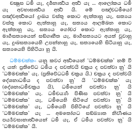
චක්‍ෂුස ධර්‍ම යැ, දර්‍ශනාර්‍ත්‍ථය අර්‍ත්‍ථ යැ ... ආලෝකය ධර්‍ම
යැ අවභාසාර්‍ත්‍ථය අර්‍ත්‍ථ යි. මේ පඤ්චධර්‍මයෝ
පඤ්චඅර්‍ත්‍ථයෝ දුඃඛය වස්තු කොට ඇත්තාහු යැ, සත්‍යය
වස්තු කොට ඇත්තාහු යැ, සත්‍යය ආලම්බන කොට
ඇත්තාහු යැ, සත්‍යය ගෝචර කොට ඇත්තාහු යැ,
මාර්‍ගසත්‍යයෙන් සඞ්ගෘහීත යැ, මාර්‍ගසත්‍යයට අයත් වූවාහු
යැ, දුඃඛසත්‍යයෙහි උපන්නාහු යැ, සත්‍යයෙහි සිටියාහු යැ,
සත්‍යයෙහි පිහිටියා හු යි.
ධම්මචක්කං
යනු කවර අර්‍ත්‍ථයෙන් ‘ධම්මචක්ක’ නම් වී
ද යත්: ප්‍රතිවේධ ධර්‍මය ද පවත්වයි චක්‍රය ද පවත්වා නු’ යි
‘ධම්මචක්ක’ යැ. (ප්‍රතිවේධධර්‍ම චක්‍රය යි.) චක්‍රය ද පවත්වයි
දේශනාධර්‍මය ද පවත්වා නු’ යි ‘ධම්මචක්ක’ යැ
(දේශනාධර්‍මචක්‍රය යි), ධර්‍මයෙන් පවත්වා නු’ යි
‘ධම්මචක්ක’ යැ. ධර්‍මචර්‍ය්‍යා පිණිස පවත්වා නු’ යි
‘ධම්මචක්ක’ යැ, ධර්‍මයෙහි සිටියේ පවත්වා නු’ යි
‘ධම්මචක්ක’ යැ, ධර්‍මයෙහි පිහිටියේ පවත්වා නු’ යි
‘ධම්මචක්ක’ යැ ... අමතෝගධ සඞ්ඛ්‍යාත නිර්‍වාණය
පර්‍ය්‍යවසානාර්‍ත්‍ථයෙන් ධර්‍ම යැ, ඒ ධර්‍මය පවත්වා නු’ යි
‘ධම්මචක්ක’ යි.