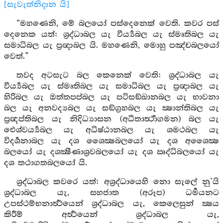
[සැවැත්නිදාන යි]
“මහණෙනි, මේ බලයෝ පස්දෙනෙක් වෙති. කවර පස්
දෙනෙක යත්: ශ්‍රද්ධාබල යැ වීර්‍ය්‍යබල යැ ස්මෘතිබල යැ
සමාධිබල යැ ප්‍රඥාබල යි. මහණෙනි, මොහු පඤ්චබලයෝ
වෙත්.”
තවද අටසැට බල කෙනෙක් වෙති: ශ්‍රද්ධාබල යැ
වීර්‍ය්‍යබල යැ ස්මෘතිබල යැ සමාධිබල යැ ප්‍රඥාබල යැ
හිරිබල යැ ඔත්තපප්බල යැ පටිසඞ්ඛානබල යැ භාවනා
බල යැ අනවද්‍යබල යැ සඞ්ග්‍රහබල යැ ක්‍ෂාන්තිබල යැ
ප්‍රඥප්තිබල යැ නිදිධ්‍යාසන (අධීතාර්‍ත්‍ථාගමන) බල යැ
ඓශ්වර්‍ය්‍යබල යැ අධිෂ්ඨානබල යැ ශමථබල යැ
විදර්‍ශනාබල යැ දශ ශෛක්‍ෂබලයෝ යැ දශ අශෛක්‍ෂ
බලයෝ යැ දශක්‍ෂීණාශ්‍රවබලයෝ යැ දශ ඍද්ධිබලයෝ යැ
දශ තථාගතබලයෝ යි.
ශ්‍රද්ධාබල කවරෙ යත්: අශ්‍රද්ධායෙහි නො සැලේ නු’යි
ශ්‍රද්ධාබල යැ, සහජාත (අරූප) ධර්‍මයනට
උපස්ථම්භනාර්‍ත්‍ථයෙන් ශ්‍රද්ධාබල යැ, කෙලෙසුන් ක්‍ෂය
කිරීම් අර්‍ත්‍ථයෙන් ශ්‍රද්ධාබල යැ,