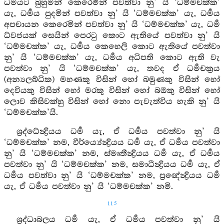
ධර්‍මයට බුහුමන් කෙරෙමින් පවත්වා නු’ යි ‘ධම්මචක්ක’
යැ, ධර්‍මය පුදමින් පවත්වා නු’ යි ‘ධම්මචක්ක’ යැ, ධර්‍මය
අපචායන කෙරෙමින් පවත්වා නු’ යි ‘ධම්මචක්ක’ යැ, ධර්‍ම
ධ්වජයක් සෙයින් පෙරටු කොට ඇතියේ පවත්වා නු’ යි
‘ධම්මචක්ක’ යැ, ධර්‍මය කෙහෙලි කොට ඇතියේ පවත්වා
නු’ යි ‘ධම්මචක්ක’ යැ, ධර්‍මය අධිපති කොට ඇති වැ
පවත්වා නු’ යි ‘ධම්මචක්ක’ යැ, තවද ඒ ධර්‍මචක්‍රය
(අන්‍යලබ්ධික) මහණකු විසින් හෝ බමුණකු විසින් හෝ
දෙවියකු විසින් හෝ මරකු විසින් හෝ බඔකු විසින් හෝ
ලොව කිසිවක්හු විසින් හෝ නො පැවැත්විය හැකි නු’ යි
‘ධම්මචක්ක’යි.
ශ්‍රද්ධේන්‍ද්‍රියය ධර්‍ම යැ, ඒ ධර්‍මය පවත්වා නු’ යි
‘ධම්මචක්ක’ නම, වීර්ය්‍යේන්‍ද්‍රියය ධර්‍ම යැ, ඒ ධර්‍මය පවත්වා
නු’ යි ‘ධම්මචක්ක’ නම, ස්මෘතීන්‍ද්‍රියය ධර්‍ම යැ, ඒ ධර්‍මය
පවත්වා නු’ යි ‘ධම්මචක්ක’ නම, සමාධීන්‍ද්‍රියය ධර්‍ම යැ, ඒ
ධර්‍මය පවත්වා නු’ යි ‘ධම්මචක්ක’ නම, ප්‍රඥේන්‍ද්‍රියය ධර්‍ම
යැ, ඒ ධර්‍මය පවත්වා නු’ යි ‘ධම්මචක්ක’ නමි.
115
ශ්‍රද්ධාබලය ධර්‍ම යැ, ඒ ධර්‍මය පවත්වා නු’ යි