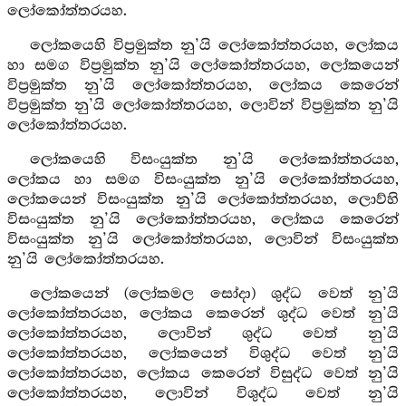
ලෝකෝත්තරයහ.
ලෝකයෙහි විප්‍රමුක්ත නු’යි ලෝකෝත්තරයහ, ලෝකය
හා සමග විප්‍රමුක්ත නු’යි ලෝකෝත්තරයහ, ලෝකයෙන්
විප්‍රමුක්ත නු’යි ලෝකෝත්තරයහ, ලෝකය කෙරෙන්
විප්‍රමුක්ත නු’යි ලෝකෝත්තරයහ, ලොවින් විප්‍රමුක්ත නු’යි
ලෝකෝත්තරයහ.
ලෝකයෙහි විසංයුක්ත නු’යි ලෝකෝත්තරයහ,
ලෝකය හා සමග විසංයුක්ත නු’යි ලෝකෝත්තරයහ,
ලෝකයෙන් විසංයුක්ත නු’යි ලෝකෝත්තරයහ, ලොව්හි
විසංයුක්ත නු’යි ලෝකෝත්තරයහ, ලෝකය කෙරෙන්
විසංයුක්ත නු’යි ලෝකෝත්තරයහ, ලොවින් විසංයුක්ත
නු’යි ලෝකෝත්තරයහ.
ලෝකයෙන් (ලෝකමල සෝදා) ශුද්ධ වෙත් නු’යි
ලෝකෝත්තරයහ, ලෝකය කෙරෙන් ශුද්ධ වෙත් නු’යි
ලෝකෝත්තරයහ, ලොවින් ශුද්ධ වෙත් නු’යි
ලෝකෝත්තරයහ, ලෝකයෙන් විශුද්ධ වෙත් නු’යි
ලෝකෝත්තරයහ, ලෝකය කෙරෙන් විසුද්ධ වෙත් නු’යි
ලෝකෝත්තරයහ, ලොවින් විශුද්ධ වෙත් නු’යි