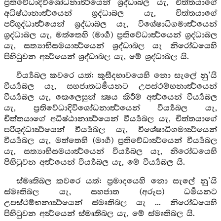
ප්‍රතිවේධාදිවිශෝධනාර්‍ත්‍ථයෙන් ශ්‍රද්ධාබල යැ, චිත්තයාගේ
අධිෂ්ඨානාර්‍ත්‍ථයෙන් ශ්‍රද්ධාබල යැ, චිත්තයාගේ
පරිශුද්ධාර්‍ත්‍ථයෙන් ශ්‍රද්ධාබල යැ, විශේෂාධිගමාර්‍ත්‍ථයෙන්
ශ්‍රද්ධාබල යැ, මත්තෙහි (මාර්‍ග) ප්‍රතිවේධාර්‍ත්‍ථයෙන් ශ්‍රද්ධාබල
යැ, සත්‍යාභිසමයාර්‍ත්‍ථයෙන් ශ්‍රද්ධාබල යැ නිරෝධයෙහි
පිහිටුවන අර්‍ත්‍ථයෙන් ශ්‍රද්ධාබල යැ, මේ ශ්‍රද්ධාබල යි.
වීර්‍ය්‍යබල කවරෙ යත්: කුසීදභාවයෙහි නො සැලේ නු’යි
වීර්‍ය්‍යබල යැ, සහජාතධර්‍මයනට උපස්ථම්භනාර්‍ත්‍ථයෙන්
වීර්‍ය්‍යබල යැ, කෙලෙසුන් ක්‍ෂය කිරීම් අර්‍ත්‍ථයෙන් වීර්‍ය්‍යබල
යැ, ප්‍රතිවේධාදිවිශෝධනාර්‍ත්‍ථයෙන් වීර්‍ය්‍යබල යැ,
චිත්තයාගේ අධිෂ්ඨානාර්‍ත්‍ථයෙන් වීර්‍ය්‍යබල යැ, චිත්තයාගේ
පරිශුද්ධාර්‍ත්‍ථයෙන් වීර්‍ය්‍යබල යැ, විශේෂාධිගමාර්‍ත්‍ථයෙන්
වීර්‍ය්‍යබල යැ, මත්තෙහි (මාර්‍ග) ප්‍රතිවේධාර්‍ත්‍ථයෙන් වීර්‍ය්‍යබල
යැ, සත්‍යාභිසමයාර්‍ත්‍ථයෙන් වීර්‍ය්‍යබල යැ, නිරෝධයෙහි
පිහිටුවන අර්‍ත්‍ථයෙන් වීර්‍ය්‍යබල යැ, මේ වීර්‍ය්‍යබල යි.
ස්මෘතිබල කවරෙ යත්: ප්‍රමාදයෙහි නො සැලේ නු’යි
ස්මෘතිබල යැ, සහජාත (අරූප) ධර්‍මයනට
උපස්ථම්භනාර්‍ත්‍ථයෙන් ස්මෘතිබල යැ ... නිරෝධයෙහි
පිහිටුවන අර්‍ත්‍ථයෙන් ස්මෘතිබල යැ, මේ ස්මෘතිබල යි.