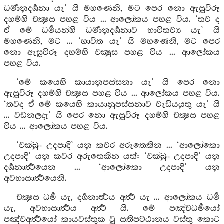
ධර්‍මානුදර්‍ශනා යැ’ යි මහණෙනි, මට පෙර නො ඇසූවිරූ
දහම්හි චක්‍ෂුස පහළ විය ... ආලෝකය පහළ විය. ‘තව ද
ඒ මේ ධර්‍මයන්හි ධර්‍මානුදර්‍ශනාව භාවිතව්‍ය යැ’ යි
මහණෙනි, මට ... ‘භාවිත යැ’ යි මහණෙනි, මට පෙර
නො ඇසූවිරූ දහම්හි චක්‍ෂුස පහළ විය ... ආලෝකය
පහළ විය.
‘මේ කයෙහි කායානුපස්සනා යැ’ යි පෙර නො
ඇසූවිරූ දහම්හි චක්‍ෂුස පහළ විය ... ආලෝකය පහළ විය.
‘තවද ඒ මේ කයෙහි කායානුපස්සනාව වැඩියයුතු යැ’ යි
... වඩනලදැ’ යි පෙර නො ඇසූවිරූ දහම්හි චක්‍ෂුස පහළ
විය ... ආලෝකය පහළ විය.
‘චක්ඛුං උදපාදි’ යනු කවර අරුතෙකින ... ‘ආලෝකො
උදපාදි’ යනු කවර අරුතෙකින යත්: ‘චක්ඛුං උදපාදි’ යනු
දර්‍ශනාර්‍ත්‍ථයෙන ... ‘ආලෝකො උදපාදි’ යනු
අවභාසාර්‍ත්‍ථයෙනි.
චක්‍ෂුස ධර්‍ම යැ, දර්‍ශනාර්‍ත්‍ථය අර්‍ත්‍ථ යැ ... ආලෝකය ධර්‍ම
යැ, අවභාසාර්‍ත්‍ථය අර්‍ත්‍ථ යි. මේ පඤ්චධර්‍මයෝ
පඤ්චඅර්‍ත්‍ථයෝ කායවස්තුක වූ සතිපට්ඨානය වස්තු කොට