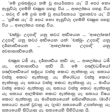
‘මේ දුඃඛසමුදය නම් වූ ආර්‍ය්‍යසත්‍ය යැ’ යි පෙර නො
ඇසූවිරූ දහම්හි චක්‍ෂුස පහළ විය ... ආලෝකය පහළ විය
.. තවද ඒ මේ දුඃඛ නම් වූ ආර්‍ය්‍යසත්‍යය ‘ප්‍රහාතව්‍ය යැ’ යි
... ‘ප්‍රහීණ යැ’ යි පෙර නො ඇසූවිරූ දහම්හි චක්‍ෂුස පහළ
විය ... ආලෝකය පහළ විය.
‘චක්ඛුං උදපාදි’ යනු කවර අර්‍ත්‍ථයෙන ... ‘ආලෝකෝ
උදපාදි’ යනු කවර අර්‍ත්‍ථයෙන යත්: ‘චක්ඛුං උදපාදි’ යනු
දර්‍ශනාර්‍ත්‍ථයෙන ... ‘ආලෝකො උදපාදි’ යනු
අවභාසාර්‍ත්‍ථයෙනි.
චක්‍ෂුස ධර්‍ම යැ, දර්‍ශනාර්‍ත්‍ථය අර්‍ත්‍ථ යැ ... ආලෝකය ධර්‍ම
යැ, අවභාසාර්‍ත්‍ථය අර්‍ත්‍ථ යි. මේ පඤ්චධර්‍මයෝ
පඤ්චඅර්‍ත්‍ථයෝ සමුදය වස්තු කොට ඇත්තාහු යැ සත්‍යය
වස්තු කොට ඇත්තාහු යැ නිරෝධය වස්තු කොට
ඇත්තාහු යැ සත්‍යය වස්තු කොට ඇත්තාහු යැ ... මාර්‍ගය
වස්තු කොට ඇත්තාහු යැ සත්‍යය වස්තු කොට ඇත්තාහු
යැ සත්‍යය ආලම්බන කොට ඇත්තාහු යැ සත්‍යය විෂය
කොට ඇත්තාහු යැ මාර්‍ගසත්‍යයෙන් සඞ්ගෘහීතයහ. (මාර්‍ග)
සත්‍යයට අයත් වූවාහු යැ (දුඃඛ) සත්‍යයෙහි උපන්නාහු යැ
සත්‍යයෙහි සිටියාහු යැ සත්‍යයෙහි පිහිටියාහු යි.