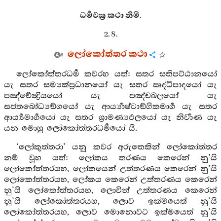
ධර්‍මචක්‍ර කථා නිමි.
2. 8.
ලෝකෝත්තර කථා
ලෝකෝත්තරධර්‍ම කවරහ යත්: සතර සතිපට්ඨානයෝ
යැ සතර සම්‍යක්ප්‍රධානයෝ යැ සතර ඍද්ධිපාදයෝ යැ
පඤ්චේන්‍ද්‍රියයෝ යැ පඤ්චබලයෝ යැ
සප්තබෝධ්‍යඞ්ගයෝ යැ ආර්‍ය්‍යාෂ්ටාඞ්ගිකමාර්‍ග යැ සතර
ආර්‍ය්‍යමාර්‍ගයෝ යැ සතර ශ්‍රාමණ්‍යඵලයෝ යැ නිර්‍වාණ යැ
යන මොහු ලෝකෝත්තරධර්‍මයෝ යි.
‘ලෝකුත්තරා’ යනු කවර අරුතෙකින් ලෝකෝත්තර
නම් වූහ යත්: ලෝකය තරණය කෙරෙන් නු’යි
ලෝකෝත්තරයහ, ලෝකයෙන් උත්තරණය කෙරෙන් නු’යි
ලෝකෝත්තරයහ, ලෝකය කෙරෙන් උත්තරණය කෙරෙන්
නු’යි ලෝකෝත්තරයහ, ලොවින් උත්තරණය කෙරෙන්
නු’යි ලෝකෝත්තරයහ, ලොව ඉක්මයෙත් නු’යි
ලෝකෝත්තරයහ, ලොව මොනොවට ඉක්මයෙත් නු’යි