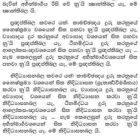
බැවින් අර්‍හන්මාර්‍ගය රිසි වේ නු’යි ක්‍ෂාන්තිබල යැ, මේ
ක්‍ෂාන්තිබල යි.
ප්‍රඥප්තිබල කවරෙ යත්: කාමච්ඡන්‍දය දුරු කරනුයේ
නෛෂ්ක්‍රම්‍ය වශයෙන් සිත පනවා නු’යි ප්‍රඥප්තිබල යැ,
ව්‍යාපාදය දුර කරනුයේ අව්‍යාපාද වශයෙන් සිත පනවා
නු’යි ප්‍රඥප්තිබල යැ, ථිනමිද්ධය දුරු කරනුයේ
ආලෝකසංඥාවශයෙන් සිත පනවා නු’යි ප්‍රඥප්තිබල යැ ...
හැම කෙලෙසුන් දුරු කරනුයේ අර්‍හන්මාර්‍ගවශයෙන් සිත
පනවා නු’යි ප්‍රඥප්තිබල යැ, මේ ප්‍රඥප්තිබල යි.
නිදිධ්‍යාසනබල කවරෙ යත්: කාමච්ඡන්‍දය දුරු කරනුයේ
නෛෂ්ක්‍රම්‍ය වශයෙන් සිත නිදිධ්‍යාසන (ශ්‍රැතාර්‍ත්‍ථවීමර්‍ශනය)
කරවා නු’යි නිදිධ්‍යාසනබල යැ, ව්‍යාපාදය දුරු කරනුයේ
අව්‍යාපාද වශයෙන් සිත නිදිධ්‍යාසන කරවා නු’යි
නිදිධ්‍යාසනබල යැ, ථිනමිද්ධය දුරු කරනුයේ
ආලෝකසංඥාවශයෙන් සිත නිදිධ්‍යාසන කරවා නු’යි
නිදිධ්‍යාසනබල යැ ... හැම කෙලෙසුන් දුරු කරනුයේ
අර්‍හන්මාර්‍ගවශයෙන් සිත නිදිධ්‍යාසන කරවා නු’යි
නිදිධ්‍යාසනබල යැ. මේ නිදිධ්‍යාසනබල යි.