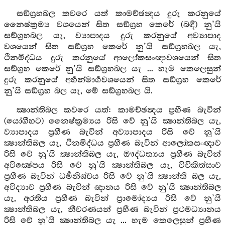
සඞ්ග්‍රහබල කවරෙ යත් කාමච්ඡන්‍දය දුරු කරනුයේ
නෛෂ්ක්‍රම්‍ය වශයෙන් සිත සඞ්ග්‍රහ කෙරේ (බඳී) නු’යි
සඞ්ග්‍රහබල යැ, ව්‍යාපාදය දුරු කරනුයේ අව්‍යාපාද
වශයෙන් සිත සඞ්ග්‍රහ කෙරේ නු’යි සඞ්ග්‍රහබල යැ,
ථිනමිද්ධය දුරු කරනුයේ ආලෝකසංඥාවශයෙන් සිත
සඞ්ග්‍රහ කෙරේ නු’යි සඞ්ග්‍රහබල යැ ... හැම කෙලෙසුන්
දුරු කරනුයේ අර්‍හන්මාර්‍ගවශයෙන් සිත සඞ්ග්‍රහ කෙරේ
නු’යි සඞ්ග්‍රහ බල යැ, මේ සඞ්ග්‍රහබල යි.
ක්‍ෂාන්තිබල කවරෙ යත්: කාමච්ඡන්‍දය ප්‍රහීණ බැවින්
(යෝගීහට) නෛෂ්ක්‍රම්‍යය රිසි වේ නු’යි ක්‍ෂාන්තිබල යැ,
ව්‍යාපාදය ප්‍රහීණ බැවින් අව්‍යාපාදය රිසි වේ නු’යි
ක්‍ෂාන්තිබල යැ, ථිනමිද්ධය ප්‍රහීණ බැවින් ආලෝකසංඥාව
රිසි වේ නු’යි ක්‍ෂාන්තිබල යැ, ඖද්ධත්‍යය ප්‍රහීණ බැවින්
අවික්‍ෂේපය රිසි වේ නු’යි ක්‍ෂාන්තිබල යැ, විචිකිත්සාව
ප්‍රහීණ බැවින් ධර්‍මනිශ්චය රිසි වේ නු’යි ක්‍ෂාන්ති බල යැ,
අවිද්‍යාව ප්‍රහීණ බැවින් ඥානය රිසි වේ නු’යි ක්‍ෂාන්තිබල
යැ, අරතිය ප්‍රහීණ බැවින් ප්‍රාමෝද්‍යය රිසි වේ නු’යි
ක්‍ෂාන්තිබල යැ, නීවරණයන් ප්‍රහීණ බැවින් ප්‍රථමධ්‍යානය
රිසි වේ නු’යි ක්‍ෂාන්තිබල යැ ... හැම කෙලෙසුන් ප්‍රහීණ