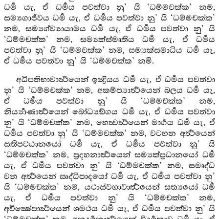
ධර්‍ම යැ, ඒ ධර්‍මය පවත්වා නු’ යි ‘ධම්මචක්ක’ නම,
සම්‍යගාජීවය ධර්‍ම යැ, ඒ ධර්‍මය පවත්වා නු’ යි ‘ධම්මචක්ක’
නම, සම්‍යග්ව්‍යායාමය ධර්‍ම යැ, ඒ ධර්‍මය පවත්වා නු’ යි
‘ධම්මචක්ක’ නම, සම්‍යක්ස්මෘතිය ධර්‍ම යැ, ඒ ධර්‍මය
පවත්වා නු’ යි ‘ධම්මචක්ක’ නම, සම්‍යක්සමාධිය ධර්‍ම යැ,
ඒ ධර්‍මය පවත්වා නු’ යි ‘ධම්මචක්ක’ නමි.
අධිපතිභාවාර්‍ත්‍ථයෙන් ඉන්‍ද්‍රියය ධර්‍ම යැ, ඒ ධර්‍මය පවත්වා
නු’ යි ‘ධම්මචක්ක’ නම, අකම්ප්‍යාර්‍ත්‍ථයෙන් බලය ධර්‍ම යැ,
ඒ ධර්‍මය පවත්වා නු’ යි ‘ධම්මචක්ක’ නම,
නිර්‍ය්‍යාණාර්‍ත්‍ථයෙන් බෝධ්‍යඞ්ගය ධර්‍ම යැ, ඒ ධර්‍මය පවත්වා
නු’ යි ‘ධම්මචක්ක’ නම, හෙත්‍වර්‍ත්‍ථයෙන් මාර්‍ගය ධර්‍ම යැ, ඒ
ධර්‍මය පවත්වා නු’ යි ‘ධම්මචක්ක’ නම, වටහන අර්‍ත්‍ථයෙන්
සතිපට්ඨානයෝ ධර්‍ම යැ, ඒ ධර්‍මය පවත්වා නු’ යි
‘ධම්මචක්ක’ නම, ප්‍රදහනාර්‍ත්‍ථයෙන් සම්‍යක්ප්‍රධානයෝ ධර්‍ම
යැ, ඒ ධර්‍මය පවත්වා නු’ යි ‘ධම්මචක්ක’ නම, සමෘද්ධ
වන අර්‍ත්‍ථයෙන් ඍද්ධිපාදයෝ ධර්‍ම යැ, ඒ ධර්‍මය පවත්වා නු’
යි ‘ධම්මචක්ක’ නම, යථාස්වභාවාර්‍ත්‍ථයෙන් සත්‍යයෝ ධර්‍ම
යැ, ඒ ධර්‍මය පවත්වා නු’ යි ‘ධම්මචක්ක’ නම,
අවික්‍ෂේපාර්‍ත්‍ථයෙන් ශමථය ධර්‍ම යැ, ඒ ධර්‍මය පවත්වා නු’ යි