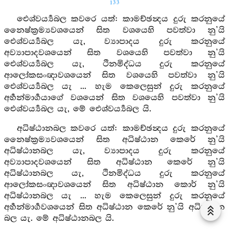
133
ඓශ්වර්‍ය්‍යබල කවරෙ යත්: කාමච්ඡන්‍දය දුරු කරනුයේ
නෛෂ්ක්‍රම්‍යවශයෙන් සිත වශයෙහි පවත්වා නු’යි
ඓශ්වර්‍ය්‍යබල යැ, ව්‍යාපාදය දුරු කරනුයේ
අව්‍යාපාදවශයෙන් සිත වශයෙහි පවත්වා නු’යි
ඓශ්වර්‍ය්‍යබල යැ, ථිනමිද්ධය දුරු කරනුයේ
ආලෝකසංඥාවශයෙන් සිත වශයෙහි පවත්වා නු’යි
ඓශ්වර්‍ය්‍යබල යැ ... හැම කෙලෙසුන් දුරු කරනුයේ
අර්‍හන්මාර්‍ගයාගේ වශයෙන් සිත වශයෙහි පවත්වා නු’යි
ඓශ්වර්‍ය්‍යබල යැ, මේ ඓශ්වර්‍ය්‍යබල යි.
අධිෂ්ඨානබල කවරෙ යත්: කාමච්ඡන්‍දය දුරු කරනුයේ
නෛෂ්ක්‍රම්‍යවශයෙන් සිත අධිෂ්ඨාන කෙරේ නු’යි
අධිෂ්ඨානබල යැ, ව්‍යාපාදය දුරු කරනුයේ
අව්‍යාපාදවශයෙන් සිත අධිෂ්ඨාන කෙරේ නු’යි
අධිෂ්ඨානබල යැ, ථිනමිද්ධය දුරු කරනුයේ
ආලෝකසංඥාවශයෙන් සිත අධිෂ්ඨාන කොර් නු’යි
අධිෂ්ඨානබල යැ ... හැම කෙලෙසුන් දුරු කරනුයේ
අර්‍හන්මාර්‍ගවශයෙන් සිත අධිෂ්ඨාන කෙරේ නු’යි අධිෂ්ඨාන
බල යැ. මේ අධිෂ්ඨානබල යි.