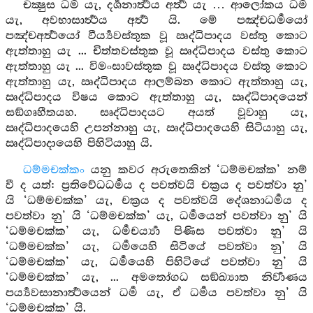
චක්‍ෂුස ධර්‍ම යැ, දර්‍ශනාර්‍ත්‍ථය අර්‍ත්‍ථ යැ … ආලෝකය ධර්‍ම
යැ, අවභාසාර්‍ත්‍ථය අර්‍ත්‍ථ යි. මේ පඤ්චධර්‍මයෝ
පඤ්චඅර්‍ත්‍ථයෝ වීර්‍ය්‍යවස්තුක වූ ඍද්ධිපාදය වස්තු කොට
ඇත්තාහු යැ ... චිත්තවස්තුක වූ ඍද්ධිපාදය වස්තු කොට
ඇත්තාහු යැ ... විමංසාවස්තුක වූ ඍද්ධිපාදය වස්තු කොට
ඇත්තාහු යැ, ඍද්ධිපාදය ආලම්බන කොට ඇත්තාහු යැ,
ඍද්ධිපාදය විෂය කොට ඇත්තාහු යැ, ඍද්ධිපාදයෙන්
සඞ්ගෘහීතයහ. සෘද්ධිපාදයට අයත් වූවාහු යැ,
ඍද්ධිපාදයෙහි උපන්නාහු යැ, ඍද්ධිපාදයෙහි සිටියාහු යැ,
ඍද්ධිපාදායෙහි පිහිටියාහු යි.
ධම්මචක්කං
යනු කවර අරුතෙකින් ‘ධම්මචක්ක’ නම්
වී ද යත්: ප්‍රතිවේධධර්‍මය ද පවත්වයි චක්‍රය ද පවත්වා නු’
යි ‘ධම්මචක්ක’ යැ, චක්‍රය ද පවත්වයි දේශනාධර්‍මය ද
පවත්වා නු’ යි ‘ධම්මචක්ක’ යැ, ධර්‍මයෙන් පවත්වා නු’ යි
‘ධම්මචක්ක’ යැ, ධර්‍මචර්‍ය්‍යා පිණිස පවත්වා නු’ යි
‘ධම්මචක්ක’ යැ, ධර්‍මයෙහි සිටියේ පවත්වා නු’ යි
‘ධම්මචක්ක’ යැ, ධර්‍මයෙහි පිහිටියේ පවත්වා නු’ යි
‘ධම්මචක්ක’ යැ, ... අමතෝගධ සඞ්ඛ්‍යාත නිර්‍වාණය
පර්‍ය්‍යවසානාර්‍ත්‍ථයෙන් ධර්‍ම යැ, ඒ ධර්‍මය පවත්වා නු’ යි
‘ධම්මචක්ක’ යි.