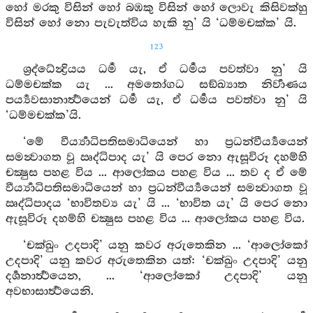
හෝ මරකු විසින් හෝ බඹකු විසින් හෝ ලොවැ කිසිවක්හු
විසින් හෝ නො පැවැත්විය හැකි නු’ යි ‘ධම්මචක්ක’ යි.
123
ශ්‍රද්ධේන්‍ද්‍රියය ධර්‍ම යැ, ඒ ධර්‍මය පවත්වා නු’ යි
ධම්මචක්ක යැ ... අමතෝගධ සඞ්ඛ්‍යාත නිර්‍වාණය
පර්‍ය්‍යවසානාර්‍ත්‍ථයෙන් ධර්‍ම යැ, ඒ ධර්‍මය පවත්වා නු’ යි
‘ධම්මචක්ක’යි.
‘මේ වීර්‍ය්‍යාධිපතිසමාධියෙන් හා ප්‍රධන්වීර්‍ය්‍යයෙන්
සමන්‍වාගත වූ ඍද්ධිපාද යැ’ යි පෙර නො ඇසූවිරූ දහම්හි
චක්‍ෂුස පහළ විය ... ආලෝකය පහළ විය ... තව ද ඒ මේ
වීර්‍ය්‍යාධිපතිසමාධියෙන් හා ප්‍රධන්වීර්‍ය්‍යයෙන් සමන්‍වාගත වූ
ඍද්ධිපාදය ‘භාවිතව්‍ය යැ’ යි ... ‘භාවිත යැ’ යි පෙර නො
ඇසූවිරූ දහම්හි චක්‍ෂුස පහළ විය ... ආලෝකය පහළ විය.
‘චක්ඛුං උදපාදි’ යනු කවර අරුතෙකින ... ‘ආලෝකෝ
උදපාදි’ යනු කවර අරුතෙකින යත්: ‘චක්ඛුං උදපාදි’ යනු
දර්‍ශනාර්‍ත්‍ථයෙන, ... ‘ආලෝකෝ උදපාදි’ යනු
අවභාසාර්‍ත්‍ථයෙනි.