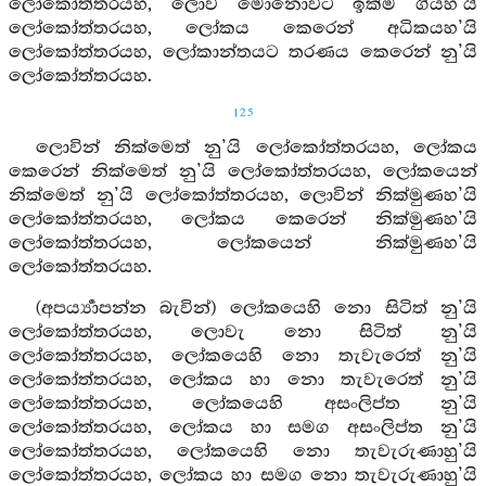
ලෝකෝත්තරයහ, ලොව මොනොවට ඉක්ම ගියහ’යි
ලෝකෝත්තරයහ, ලෝකය කෙරෙන් අධිකයහ’යි
ලෝකෝත්තරයහ, ලෝකාන්තයට තරණය කෙරෙන් නු’යි
ලෝකෝත්තරයහ.
125
ලොවින් නික්මෙත් නු’යි ලෝකෝත්තරයහ, ලෝකය
කෙරෙන් නික්මෙත් නු’යි ලෝකෝත්තරයහ, ලෝකයෙන්
නික්මෙත් නු’යි ලෝකෝත්තරයහ, ලොවින් නික්මුණහ’යි
ලෝකෝත්තරයහ, ලෝකය කෙරෙන් නික්මුණහ’යි
ලෝකෝත්තරයහ, ලෝකයෙන් නික්මුණහ’යි
ලෝකෝත්තරයහ.
(අපර්‍ය්‍යාපන්න බැවින්) ලෝකයෙහි නො සිටිත් නු’යි
ලෝකෝත්තරයහ, ලොවැ නො සිටිත් නු’යි
ලෝකෝත්තරයහ, ලෝකයෙහි නො තැවැරෙත් නු’යි
ලෝකෝත්තරයහ, ලෝකය හා නො තැවැරෙත් නු’යි
ලෝකෝත්තරයහ, ලෝකයෙහි අසංලිප්ත නු’යි
ලෝකෝත්තරයහ, ලෝකය හා සමග අසංලිප්ත නු’යි
ලෝකෝත්තරයහ, ලෝකයෙහි නො තැවැරුණාහු’යි
ලෝකෝත්තරයහ, ලෝකය හා සමග නො තැවැරුණාහු’යි