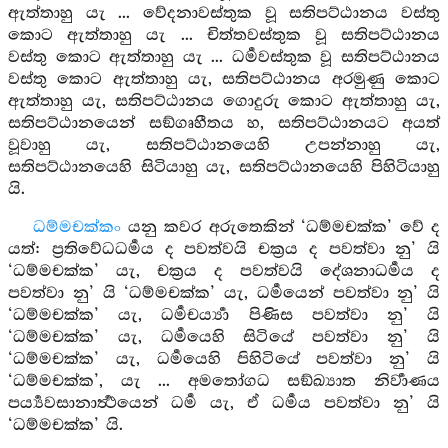
ඇත්තාහු යැ ... වේදනාවස්තුක වූ සතිපට්ඨානය වස්තු
කොට ඇත්තාහු යැ ... චිත්තවස්තුක වූ සතිපට්ඨානය
වස්තු කොට ඇත්තාහු යැ ... ධර්‍මවස්තුක වූ සතිපට්ඨානය
වස්තු කොට ඇත්තාහු යැ, සතිපට්ඨානය අරමුණු කොට
ඇත්තාහු යැ, සතිපට්ඨානය ගොදුරු කොට ඇත්තාහු යැ,
සතිපට්ඨානයෙන් සඞ්ගෘහීතය හ, සතිපට්ඨානයට අයත්
වූවාහු යැ, සතිපට්ඨානයෙහි උපන්නාහු යැ,
සතිපට්ඨානයෙහි සිටියාහු යැ, සතිපට්ඨානයෙහි පිහිටියාහු
යි.
ධම්මචක්කං
යනු කවර අරුතෙකින් ‘ධම්මචක්ක’ වේ ද
යත්: ප්‍රතිවේධධර්‍මය ද පවත්වයි චක්‍රය ද පවත්වා නු’ යි
‘ධම්මචක්ක’ යැ, චක්‍රය ද පවත්වයි දේශනාධර්‍මය ද
පවත්වා නු’ යි ‘ධම්මචක්ක’ යැ, ධර්‍මයෙන් පවත්වා නු’ යි
‘ධම්මචක්ක’ යැ, ධර්‍මචර්‍ය්‍යා පිණිස පවත්වා නු’ යි
‘ධම්මචක්ක’ යැ, ධර්‍මයෙහි සිටියේ පවත්වා නු’ යි
‘ධම්මචක්ක’ යැ, ධර්‍මයෙහි පිහිටියේ පවත්වා නු’ යි
‘ධම්මචක්ක’, යැ ... අමතෝගධ සඞ්ඛ්‍යාත නිර්‍වාණය
පර්‍ය්‍යවසානාර්‍ත්‍ථයෙන් ධර්‍ම යැ, ඒ ධර්‍මය පවත්වා නු’ යි
‘ධම්මචක්ක’ යි.