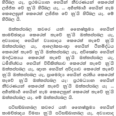
හිරිබල යැ, ප්‍රථමධ්‍යාන හෙයින් නීවරණයන් කෙරෙත්
ලජ්ජිත වේ නු’යි හිරිබල යැ, ... අර්‍හන්මාර්‍ග හෙයින් හැම
කෙලෙසුන් කෙරෙත් ලජ්ජිත වේ නු’යි හිරිබල යැ. මේ
හිරිබල යි.
ඔත්තප්පබල කවරෙ යත්: නෛෂ්ක්‍රම්‍ය හෙයින්
කාමච්ඡන්‍දය කෙරෙත් තැවේ නු’යි ඔත්තප්පබල යැ,
අව්‍යාපාද හෙයින් ව්‍යාපාදය කෙරෙත් තැවේ නු’යි
ඔත්තප්පබල යැ, ආලෝකසංඥා හෙයින් ථිනමිද්ධය
කෙරෙත් තැවේ නු’යි ඔත්තප්පබල යැ, අවික්‍ෂේප හෙයින්
ඖද්ධත්‍යය කෙරෙත් තැවේ නු’යි ඔත්තප්පබල යැ,
ධර්‍මනිශ්චය හෙයින් විචිකිත්සාව කෙරෙත් තැවේ නු’යි
ඔත්තප්පබල යැ, ඥාන හෙයින් අවිද්‍යාව කෙරෙත් තැවේ
නු’යි ඔත්තප්පබල යැ, ප්‍රාමෝද්‍ය හෙයින් අරතිය කෙරෙත්
තැවේ නු’යි ඔත්තප්පබල යැ: ප්‍රථමධ්‍යාන හෙයින්
නීවරණයන් කෙරෙත් තැවේ නු’යි ඔත්තප්පබල යැ ...
අර්‍හන්මාර්‍ග හෙයින් හැම කෙලෙසුන් කෙරෙත් තැවේ නු’යි
ඔත්තප්පබල යැ. මේ ඔත්තප්පබල යි.
පටිසඞ්ඛානබල කවරෙ යත්: නෛෂ්ක්‍රම්‍ය හෙයින්
කාමච්ඡන්‍දය විමසා නු’යි පටිසඞ්ඛානබල යැ, අව්‍යාපාද