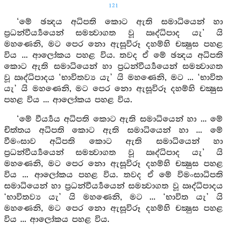
121
‘මේ ඡන්‍දය අධිපති කොට ඇති සමාධියෙන් හා
ප්‍රධන්වීර්‍ය්‍යයෙන් සමන්‍වාගත වූ ඍද්ධිපාද යැ’ යි
මහණෙනි, මට පෙර නො ඇසූවිරූ දහම්හි චක්‍ෂුස පහළ
විය ... ආලෝකය පහළ විය. තවද ඒ මේ ඡන්‍දය අධිපති
කොට ඇති සමාධියෙන් හා ප්‍රධන්වීර්‍ය්‍යයෙන් සමන්‍වාගත
වූ ඍද්ධිපාදය ‘භාවිතව්‍ය යැ’ යි මහණෙනි, මට ... ‘භාවිත
යැ’ යි මහණෙනි, මට පෙර නො ඇසූවිරූ දහම්හි චක්‍ෂුස
පහළ විය ... ආලෝකය පහළ විය.
‘මේ වීර්‍ය්‍යය අධිපති කොට ඇති සමාධියෙන් හා ... මේ
චිත්තය අධිපති කොට ඇති සමාධියෙන් හා ... මේ
වීමංසාව අධිපති කොට ඇති සමාධියෙන් හා
ප්‍රධන්වීර්‍ය්‍යයෙන් සමන්‍වාගත වූ ඍද්ධිපාද යැ’ යි
මහණෙනි, මට පෙර නො ඇසූවිරූ දහම්හි චක්‍ෂුස පහළ
විය ... ආලෝකය පහළ විය. තවද ඒ මේ විමංසාධිපති
සමාධියෙන් හා ප්‍රධන්වීර්‍ය්‍යයෙන් සමන්‍වාගත වූ ඍද්ධිපාදය
‘භාවිතව්‍ය යැ’ යි මහණෙනි, මට ... ‘භාවිත යැ’ යි
මහණෙනි, මට පෙර නො ඇසූවිරූ දහම්හි චක්‍ෂුස පහළ
විය ... ආලෝකය පහළ විය.