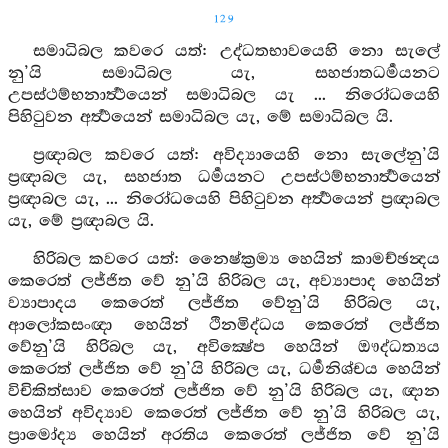
129
සමාධිබල කවරෙ යත්: උද්ධතභාවයෙහි නො සැලේ
නු’යි සමාධිබල යැ, සහජාතධර්‍මයනට
උපස්ථම්භනාර්‍ත්‍ථයෙන් සමාධිබල යැ ... නිරෝධයෙහි
පිහිටුවන අර්‍ත්‍ථයෙන් සමාධිබල යැ, මේ සමාධිබල යි.
ප්‍රඥාබල කවරෙ යත්: අවිද්‍යායෙහි නො සැලේනු’යි
ප්‍රඥාබල යැ, සහජාත ධර්‍මයනට උපස්ථම්භනාර්‍ත්‍ථයෙන්
ප්‍රඥාබල යැ, ... නිරෝධයෙහි පිහිටුවන අර්‍ත්‍ථයෙන් ප්‍රඥාබල
යැ, මේ ප්‍රඥාබල යි.
හිරිබල කවරෙ යත්: නෛෂ්ක්‍රම්‍ය හෙයින් කාමච්ඡන්‍දය
කෙරෙත් ලජ්ජිත වේ නු’යි හිරිබල යැ, අව්‍යාපාද හෙයින්
ව්‍යාපාදය කෙරෙත් ලජ්ජිත වේනු’යි හිරිබල යැ,
ආලෝකසංඥා හෙයින් ථිනමිද්ධය කෙරෙත් ලජ්ජිත
වේනු’යි හිරිබල යැ, අවික්‍ෂේප හෙයින් ඖද්ධත්‍යය
කෙරෙත් ලජ්ජිත වේ නු’යි හිරිබල යැ, ධර්‍මනිශ්චය හෙයින්
විචිකිත්සාව කෙරෙත් ලජ්ජිත වේ නු’යි හිරිබල යැ, ඥාන
හෙයින් අවිද්‍යාව කෙරෙත් ලජ්ජිත වේ නු’යි හිරිබල යැ,
ප්‍රාමෝද්‍ය හෙයින් අරතිය කෙරෙත් ලජ්ජිත වේ නු’යි