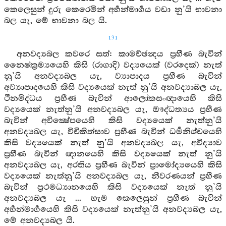
කෙලෙසුන් දුරු කෙරෙමින් අර්‍හන්මාර්‍ගය වඩා නු’යි භාවනා
බල යැ, මේ භාවනා බල යි.
131
අනවද්‍යබල කවරෙ සත්: කාමච්ඡන්‍දය ප්‍රහීණ බැවින්
නෛෂ්ක්‍රම්‍යයෙහි කිසි (රාගාදි) වද්‍යයෙක් (වරදෙක්) නැත්
නු’යි අනවද්‍යබල යැ, ව්‍යාපාදය ප්‍රහීණ බැවින්
අව්‍යාපාදයෙහි කිසි වද්‍යයෙක් නැත් නු’යි අනවද්‍යාබල යැ,
ථිනමිද්ධය ප්‍රහීණ බැවින් ආලෝකසංඥායෙහි කිසි
වද්‍යයෙක් නැත්නු’යි අනවද්‍යබල යැ, ඖද්ධත්‍යය ප්‍රහීණ
බැවින් අවික්‍ෂේපයෙහි කිසි වද්‍යයෙක් නැත්නු’යි
අනවද්‍යබල යැ, විචිකිත්සාව ප්‍රහීණ බැවින් ධර්‍මනිශ්චයෙහි
කිසි වද්‍යයෙක් නැත් නු’යි අනවද්‍යබල යැ, අවිද්‍යාව
ප්‍රහීණ බැවින් ඥානයෙහි කිසි වද්‍යයෙක් නැත් නු’යි
අනවද්‍යබල යැ, අරතිය ප්‍රහීණ බැවින් ප්‍රාමෝද්‍යයෙහි කිසි
වද්‍යයෙක් නැත්නු’යි අනවද්‍යබල යැ, නීවරණයන් ප්‍රහීණ
බැවින් ප්‍රථමධ්‍යානයෙහි කිසි වද්‍යයෙක් නැත් නු’යි
අනවද්‍යබල යැ ... හැම කෙලෙසුන් ප්‍රහීණ බැවින්
අර්‍හන්මාර්‍ගයෙහි කිසි වද්‍යයෙක් නැත්නු’යි අනවද්‍යබල යැ,
මේ අනවද්‍යබල යි.