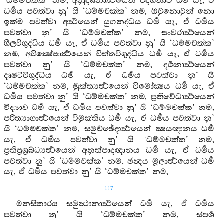
‘ධම්මචක්ක’ නම, අනුදර්‍ශනාර්‍ත්‍ථයෙන් විදර්‍ශනාව ධර්‍ම යැ, ඒ
ධර්‍මය පවත්වා නු’ යි ‘ධම්මචක්ක’ නම, ඔවුනොවුන් නො
ඉක්ම පවත්වා අර්‍ත්‍ථයෙන් යුගනද්ධය ධර්‍ම යැ, ඒ ධර්‍මය
පවත්වා නු’ යි ‘ධම්මචක්ක’ නම, සංවරාර්‍ත්‍ථයෙන්
ශීලවිශුද්ධිය ධර්‍ම යැ, ඒ ධර්‍මය පවත්වා නු’ යි ‘ධම්මචක්ක’
නම, අවික්‍ෂේපාර්‍ත්‍ථයෙන් චිත්තවිශුද්ධිය ධර්‍ම යැ, ඒ ධර්‍මය
පවත්වා නු’ යි ‘ධම්මචක්ක’ නම, දර්‍ශනාර්‍ත්‍ථයෙන්
දෘෂ්ටිවිශුද්ධිය ධර්‍ම යැ, ඒ ධර්‍මය පවත්වා නු’ යි
‘ධම්මචක්ක’ නම, මුක්ත්‍යර්‍ත්‍ථයෙන් විමෝක්‍ෂය ධර්‍ම යැ, ඒ
ධර්‍මය පවත්වා නු’ යි ‘ධම්මචක්ක’ නම, ප්‍රතිවේධාර්‍ත්‍ථයෙන්
විද්‍යාව ධර්‍ම යැ, ඒ ධර්‍මය පවත්වා නු’ යි ‘ධම්මචක්ක’ නම,
පරිත්‍යාගාර්‍ත්‍ථයෙන් විමුක්තිය ධර්‍ම යැ, ඒ ධර්‍මය පවත්වා නු’
යි ‘ධම්මචක්ක’ නම, සමුච්ඡේදාර්‍ත්‍ථයෙන් ක්‍ෂයඥානය ධර්‍ම
යැ, ඒ ධර්‍මය පවත්වා නු’ යි ‘ධම්මචක්ක’ නම,
ප්‍රතිප්‍රශ්‍රබ්ධ්‍යර්‍ත්‍ථයෙන් අනුත්පාදඥානය ධර්‍ම යැ, ඒ ධර්‍මය
පවත්වා නු’ යි ‘ධම්මචක්ක’ නම, ඡන්‍දය මූලාර්‍ත්‍ථයෙන් ධර්‍ම
යැ, ඒ ධර්‍මය පවත්වා නු’ යි ‘ධම්මචක්ක’ නම,
117
මනසිකාරය සමුත්‍ථානාර්‍ත්‍ථයෙන් ධර්‍ම යැ, ඒ ධර්‍මය
පවත්වා නු’ යි ‘ධම්මචක්ක’ නම, ස්පර්‍ශ