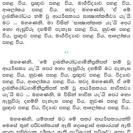
පහළ විය, ප්‍රඥාව පහළ විය, මාර්‍ගවිද්‍යාව පහළ විය,
ආලෝකය පහළ විය. තවද මහණෙනි, ‘ඒ මේ
දුඃඛනිරෝධය නම් වු ආර්‍ය්‍යසත්‍යය සාක්‍ෂාත්කර්‍තව්‍ය යැ’යි
මට ... මහණෙනි, මා විසින් ‘සාක්‍ෂාත්කෘත යැ’යි පෙර
නො ඇසූවිරූ දහම්හි පැනැස පහළ විය, නුවණ පහළ
විය, ප්‍රඥාව පහළ විය, මාර්‍ගවිද්‍යාව පහළ විය, ආලෝකය
පහළ විය.
95
මහණෙනි, ‘මේ දුඃඛනිරෝධගාමිනීප්‍රතිපත් නම් වූ
ආර්‍ය්‍යසත්‍ය යැ’යි පෙර නො ඇසූවිරූ දහම්හි මට පැනැස
පහළ විය, නුවණ පහළ විය, ප්‍රඥාව පහළ විය, විද්‍යාව
පහළ විය, ආලෝකය පහළ විය. තවද මහණෙනි, ඒ මේ
දුඃඛනිරෝධගාමිනීප්‍රතිපත් නම් වූ ආර්‍ය්‍යසත්‍යය භාවිතව්‍ය
යැ’යි මට ... මහණෙනි, ම විසින් භාවිත යැ’යි පෙර නො
ඇසූවිරූ දහම්හි පැනැස පහළ විය, නුවණ පහළ විය,
ප්‍රඥාව පහළ විය, විද්‍යාව පහළ විය, ආලෝකය පහළ විය.
මහණෙනි, යම්තාක් මට මේ සතර ආර්‍ය්‍යසත්‍යයන්හි
මෙසේ තුන් පරිවෘත්තයක් ඇති දොළොස් ආකාරයක් ඇති
ඥාන සඞ්ඛ්‍යාත දර්‍ශනය ඇති සැටියෙන් සුවිශුද්ධ නො වී