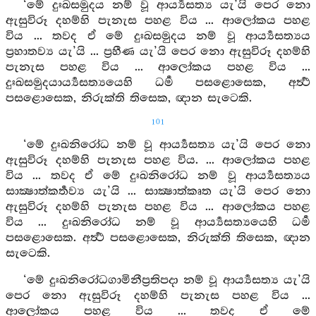
‘මේ දුඃඛසමුදය නම් වූ ආර්‍ය්‍යසත්‍ය යැ’යි පෙර නො
ඇසුවිරූ දහම්හි පැනැස පහළ විය ... ආලෝකය පහළ
විය ... තවද ඒ මේ දුඃඛසමුදය නම් වූ ආර්‍ය්‍යසත්‍යය
ප්‍රහාතව්‍ය යැ’යි ... ප්‍රහීණ යැ’යි පෙර නො ඇසුවිරූ දහම්හි
පැනැස පහළ විය ... ආලෝකය පහළ විය ...
දුඃඛසමුදයාර්‍ය්‍යසත්‍යයෙහි ධර්‍ම පසළොසෙක, අර්‍ත්‍ථ
පසළොසෙක, නිරුක්ති තිසෙක, ඥාන සැටෙකි.
101
‘මේ දුඃඛනිරෝධ නම් වූ ආර්‍ය්‍යසත්‍ය යැ’යි පෙර නො
ඇසුවිරූ දහම්හි පැනැස පහළ විය. ... ආලෝකය පහළ
විය ... තවද ඒ මේ දුඃඛනිරෝධ නම් වූ ආර්‍ය්‍යසත්‍යය
සාක්‍ෂාත්කර්‍තව්‍ය යැ’යි ... සාක්‍ෂාත්කෘත යැ’යි පෙර නො
ඇසුවිරූ දහම්හි පැනැස පහළ විය ... ආලෝකය පහළ
විය ... දුඃඛනිරෝධ නම් වූ ආර්‍ය්‍යසත්‍යයෙහි ධර්‍ම
පසළොසෙක. අර්‍ත්‍ථ පසළොසෙක, නිරුක්ති තිසෙක, ඥාන
සැටෙකි.
‘මේ දුඃඛනිරෝධගාමිනීප්‍රතිපදා නම් වූ ආර්‍ය්‍යසත්‍ය යැ’යි
පෙර නො ඇසුවිරූ දහම්හි පැනැස පහළ විය ...
ආලෝකය පහළ විය ... තවද ඒ මේ