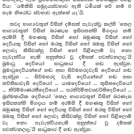
විය: ‘යම්කිසි සමුදයස්වභාව ඇති ධර්‍මයක් වේ නම් එ
හැම නිරෝධ ස්වභාව ඇත්තේ යැ’යි.
තවද භාග්‍යවතුන් විසින් දම්සක් පැවැත්වූ කල්හි ‘තෙල
භාග්‍යවතුන් විසින් බරණැස ඉසිපතන්හි මිගදාය නම්
අරම්හි දී මහණකු විසින් හෝ බමුණකු විසින් හෝ
දෙවියකු විසින් හෝ මරකු විසින් හෝ බඹකු විසින් හෝ
ලොවැ කිසිවක්හු විසින් හෝ පිළිලොම් වැ නො
පැවැත්විය හැකි අනුත්තර වූ දම්සක් පවත්වනලදැ’යි
බූමාටු දෙවියෝ සාධුකාර දී හඬ ඇස්වූහ.
බූමාටුදෙවියන්ගේ හඬ අසා සිව්මහරදවැසි දෙවියෝ හඬ
ඇස්වූහ ... සිව්මහරද වැසි දෙවියන්ගේ හඬ අසා
තව්තිසාවැසි දෙවියෝ ... යාමදෙවියෝ ... තුසිතදෙවියෝ
... නිර්ම්මාණරතීදෙවියෝ ... පරනිර්මිතවශවර්තිදෙවියෝ ...
බ්‍රහ්මකායික දෙවියෝ ‘තෙල භාග්‍යවතුන් විසින් බරණැස
ඉසිපතන්හි මිගදාය නම් අරම්හි දී මහණකු විසින් හෝ
බමුණකු විසින් හෝ දෙවියකු විසින් හෝ මරකු විසින් හෝ
බඹකු විසින් හෝ ලොවැ කිසිවක්හු විසින් හෝ පිළිලොම්
වැ නො පැවැත්වියහැකි අනුත්තර වූ දම්සක්
පවත්වනලදැ’යි සාධුකාර දී හඬ ඇස්වූහ.