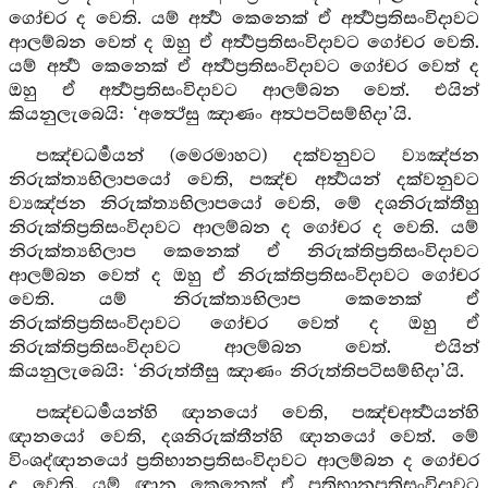
ගෝචර ද වෙති. යම් අර්‍ත්‍ථ කෙනෙක් ඒ අර්‍ත්‍ථප්‍රතිසංවිදාවට
ආලම්බන වෙත් ද ඔහු ඒ අර්‍ත්‍ථප්‍රතිසංවිදාවට ගෝචර වෙති.
යම් අර්‍ත්‍ථ කෙනෙක් ඒ අර්‍ත්‍ථප්‍රතිසංවිදාවට ගෝචර වෙත් ද
ඔහු ඒ අර්‍ත්‍ථප්‍රතිසංවිදාවට ආලම්බන වෙත්. එයින්
කියනුලැබෙයි: ‘අත්‍ථේසු ඤාණං අත්‍ථපටිසම්භිදා’යි.
පඤ්චධර්‍මයන් (මෙරමාහට) දක්වනුවට ව්‍යඤ්ජන
නිරුක්ත්‍යභිලාපයෝ වෙති, පඤ්ච අර්‍ත්‍ථයන් දක්වනුවට
ව්‍යඤ්ජන නිරුක්ත්‍යභිලාපයෝ වෙති, මේ දශනිරුක්තීහු
නිරුක්තිප්‍රතිසංවිදාවට ආලම්බන ද ගෝචර ද වෙති. යම්
නිරුක්ත්‍යභිලාප කෙනෙක් ඒ නිරුක්තිප්‍රතිසංවිදාවට
ආලම්බන වෙත් ද ඔහු ඒ නිරුක්තිප්‍රතිසංවිදාවට ගෝචර
වෙති. යම් නිරුක්ත්‍යභිලාප කෙනෙක් ඒ
නිරුක්තිප්‍රතිසංවිදාවට ගෝචර වෙත් ද ඔහු ඒ
නිරුක්තිප්‍රතිසංවිදාවට ආලම්බන වෙත්. එයින්
කියනුලැබෙයි: ‘නිරුත්තීසු ඤාණං නිරුත්තිපටිසම්භිදා’යි.
පඤ්චධර්‍මයන්හි ඥානයෝ වෙති, පඤ්චඅර්‍ත්‍ථයන්හි
ඥානයෝ වෙති, දශනිරුක්තීන්හි ඥානයෝ වෙත්. මේ
විංශද්ඥානයෝ ප්‍රතිභානප්‍රතිසංවිදාවට ආලම්බන ද ගෝචර
ද වෙති. යම් ඥාන කෙනෙක් ඒ ප්‍රතිභානප්‍රතිසංවිදාවට