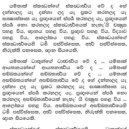
යම්තාක් ස්කන්‍ධන්ගේ ස්කන්‍ධාර්‍ත්‍ථය වේ ද හේ
දන්නාලද යැ දක්නා ලද යැ ප්‍රකට කරනලද යැ
සාක්‍ෂාත්කෘත යැ ප්‍රඥායෙන් ස්පර්‍ශ කරනලද යැ, ප්‍රඥායෙන්
ස්පර්‍ශ නො කරනලද ස්කන්‍ධාර්‍ත්‍ථයෙක් නැතැ’යි චක්‍ෂුස
පහළ විය, ඥානය පහළ විය, ප්‍රඥාව පහළ විය, විද්‍යාව
පහළ විය, ආලෝකය පහළ විය. ස්කන්‍ධයන්ගේ
ස්කන්‍ධාර්‍ත්‍ථයෙහි ධර්‍ම පස්විස්සෙක, අර්‍ත්‍ථ පස්විස්සෙක,
නිරුක්ති පනසෙක, ඥාන සියයෙකි.
යම්තාක් ධාතූන්ගේ ධාත්‍වර්‍ත්‍ථය වේ ද ... යම්තාක්
ආයතනයන්ගේ ආයතනාර්‍ත්‍ථය වේ ද ... යම්තාක්
සඞ්ඛතයන්ගේ සඞ්ඛතාර්‍ත්‍ථය වේ ද ... යම්තාක්
අසඞ්ඛතයන්ගේ අසඞ්ඛතාර්‍ත්‍ථය වේ ද හේ දන්නාලද යැ
දක්නා ලද යැ ප්‍රකට කරනලද යැ සාක්‍ෂාත්කෘත යැ
ප්‍රඥායෙන් ස්පර්‍ශ කරනලද යැ. ප්‍රඥායෙන් ස්පර්‍ශ නො
කරනලද අසඞ්ඛතාර්‍ත්‍ථයෙක් නැතැ’ යි චක්‍ෂුස පහළ විය ...
ආලෝකය පහළ විය. අසඞ්ඛතයාගේ අසඞ්ඛතාර්‍ත්‍ථයෙහි
ධර්‍ම පස්විස්සෙක, අර්‍ත්‍ථ පස්විස්සෙක, නිරුක්ති පනසෙක,
ඥාන සියයෙකි.