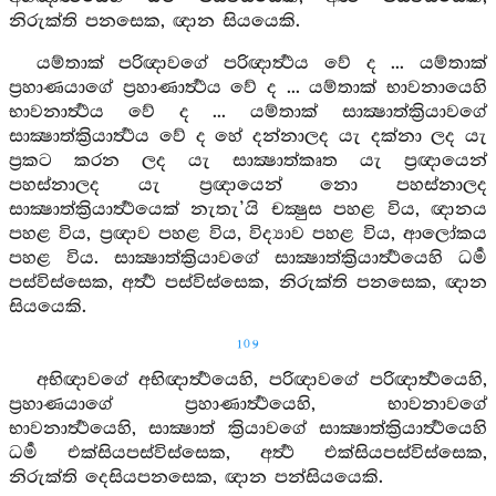
නිරුක්ති පනසෙක, ඥාන සියයෙකි.
යම්තාක් පරිඥාවගේ පරිඥාර්‍ත්‍ථය වේ ද ... යම්තාක්
ප්‍රහාණයාගේ ප්‍රහාණාර්‍ත්‍ථය වේ ද ... යම්තාක් භාවනායෙහි
භාවනාර්‍ත්‍ථය වේ ද ... යම්තාක් සාක්‍ෂාත්ක්‍රියාවගේ
සාක්‍ෂාත්ක්‍රියාර්‍ත්‍ථය වේ ද හේ දන්නාලද යැ දක්නා ලද යැ
ප්‍රකට කරන ලද යැ සාක්‍ෂාත්කෘත යැ ප්‍රඥායෙන්
පහස්නාලද යැ ප්‍රඥායෙන් නො පහස්නාලද
සාක්‍ෂාත්ක්‍රියාර්‍ත්‍ථයෙක් නැතැ’යි චක්‍ෂුස පහළ විය, ඥානය
පහළ විය, ප්‍රඥාව පහළ විය, විද්‍යාව පහළ විය, ආලෝකය
පහළ විය. සාක්‍ෂාත්ක්‍රියාවගේ සාක්‍ෂාත්ක්‍රියාර්‍ත්‍ථයෙහි ධර්‍ම
පස්විස්සෙක, අර්‍ත්‍ථ පස්විස්සෙක, නිරුක්ති පනසෙක, ඥාන
සියයෙකි.
109
අභිඥාවගේ අභිඥාර්‍ත්‍ථයෙහි, පරිඥාවගේ පරිඥාර්‍ත්‍ථයෙහි,
ප්‍රහාණයාගේ ප්‍රහාණාර්‍ත්‍ථයෙහි, භාවනාවගේ
භාවනාර්‍ත්‍ථයෙහි, සාක්‍ෂාත් ක්‍රියාවගේ සාක්‍ෂාත්ක්‍රියාර්‍ත්‍ථයෙහි
ධර්‍ම එක්සියපස්විස්සෙක, අර්‍ත්‍ථ එක්සියපස්විස්සෙක,
නිරුක්ති දෙසියපනසෙක, ඥාන පන්සියයෙකි.