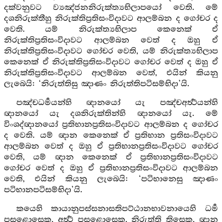
දක්වනුවට ව්‍යඤ්ජනනිරුක්ත්‍යභිලාපයෝ වෙති. මේ
දශනිරුක්තීහු නිරුක්තිප්‍රතිසංවිදාවට ආලම්බන ද ගෝචර ද
වෙති. යම් නිරුක්ත්‍යභිලාප කෙනෙක් ඒ
නිරුක්තිප්‍රතිසංවිදාවට ආලම්බන වෙත් ද ඔහු ඒ
නිරුක්තිප්‍රතිසංවිදාවට ගෝචර වෙති, යම් නිරුක්ත්‍යභිලාප
කෙනෙක් ඒ නිරුක්තිප්‍රතිසංවිදාවට ගෝචර වෙත් ද ඔහු ඒ
නිරුක්තිප්‍රතිසංවිදාවට ආලම්බන වෙත්, එයින් කියනු
ලැබෙයි: ‘නිරුත්තිසු ඤාණං නිරුත්තිපටිසම්භිදා’යි.
පඤ්චධර්‍මයන්හි ඥානයෝ යැ පඤ්චඅර්‍ත්‍ථයන්හි
ඥානයෝ යැ දශනිරුක්තින්හි ඥානයෝ යැ. මේ
විංශද්ඥානයෝ ප්‍රතිභානප්‍රතිසංවිදාවට ආලම්බන ද ගෝචර
ද වෙති. යම් ඥාන කෙනෙක් ඒ ප්‍රතිභාන ප්‍රතිසංවිදාවට
ආලම්බන වෙත් ද ඔහු ඒ ප්‍රතිභානප්‍රතිසංවිදාවට ගෝචර
වෙති, යම් ඥාන කෙනෙක් ඒ ප්‍රතිභානප්‍රතිසංවිදාවට
ගෝචර වෙත් ද ඔහු ඒ ප්‍රතිභානප්‍රතිසංවිදාවට ආලම්බන
වෙති, එයින් කියනු ලැබෙයි: ‘පටිභානෙසු ඤාණං
පටිභානපටිසම්භිදා’යි.
කයෙහි කායානුපස්සනාසතිපට්ඨානභාවනායෙහි ධර්‍ම
පසළොසෙක, අර්‍ත්‍ථ පසළොසෙක, නිරුත්ති තිසෙක, ඥාන