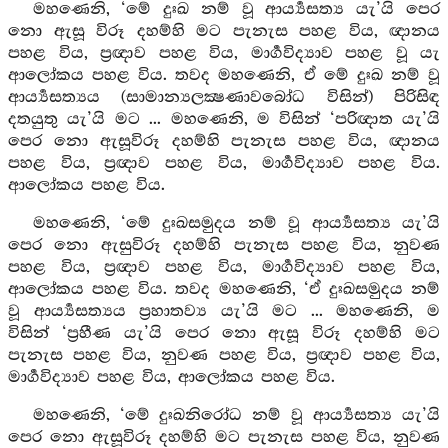
මහණෙනි, ‘මේ දුඃඛ නම් වූ ආර්‍ය්‍යසත්‍ය යැ’යි පෙර
නො ඇසූ විරූ දහම්හි මට පැනැස පහළ විය, ඥානය
පහළ විය, ප්‍රඥාව පහළ විය, මාර්‍ගවිද්‍යාව පහළ වූ යැ
ආලෝකය පහළ විය. තවද මහණෙනි, ඒ මේ දුඃඛ නම් වූ
ආර්‍ය්‍යසත්‍යය (සාමාන්‍යලක්‍ෂණාවබෝධ විසින්) පිරිසිඳ
දතයුතු යැ’යි මට ... මහණෙනි, ම විසින් ‘පරිඥාත යැ’යි
පෙර නො ඇසූවිරූ දහම්හි පැනැස පහළ විය, ඥානය
පහළ විය, ප්‍රඥාව පහළ විය, මාර්‍ගවිද්‍යාව පහළ විය.
ආලෝකය පහළ විය.
මහණෙනි, ‘මේ දුඃඛසමුදය නම් වූ ආර්‍ය්‍යසත්‍ය යැ’යි
පෙර නො ඇසුවිරූ දහම්හි පැනැස පහළ විය, නුවණ
පහළ විය, ප්‍රඥාව පහළ විය, මාර්‍ගවිද්‍යාව පහළ විය,
ආලෝකය පහළ විය. තවද මහණෙනි, ‘ඒ දුඃඛසමුදය නම්
වූ ආර්‍ය්‍යසත්‍යය ප්‍රහාතව්‍ය යැ’යි මට ... මහණෙනි, ම
විසින් ‘ප්‍රහීණ යැ’යි පෙර නො ඇසූ විරූ දහම්හි මට
පැනැස පහළ විය, නුවණ පහළ විය, ප්‍රඥාව පහළ විය,
මාර්‍ගවිද්‍යාව පහළ විය, ආලෝකය පහළ විය.
මහණෙනි, ‘මේ දුඃඛනිරෝධ නම් වූ ආර්‍ය්‍යසත්‍ය යැ’යි
පෙර නො ඇසූවිරූ දහම්හි මට පැනැස පහළ විය, නුවණ