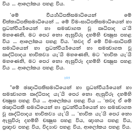
විය ... ආලෝකය පහළ විය.
‘මේ වීර්‍ය්‍යාධිපතිසමාධියෙන් මේ
චිත්තාධිපතිසමාධියෙන් ... මේ විමංසාධිපතිසමාධියෙන් හා
ප්‍රධන්වීර්‍ය්‍යයෙන් හා සමන්‍වාගත වූ ඍධිපාද ය’යි
මහණෙනි, මට පෙර නො ඇසුවිරූ දහම්හි චක්‍ෂුස පහළ
විය ... ආලෝකය පහළ විය. ‘තවද ඒ මේ විමංසාධිපති
සමාධියෙන් හා ප්‍රධන්වීර්‍ය්‍යයෙන් හා සමන්‍වාගත වූ
ඍද්ධිපාදය භාවිතව්‍ය යැ’යි මහණෙනි, මට ‘භාවිත යැ’යි
මහණෙනි, මට පෙර නො ඇසුවිරූ දහම්හි චක්‍ෂුස පහළ
විය ... ආලෝකය පහළ විය.
105
“මේ ඡන්‍දාධිපතිසමාධියෙන් හා ප්‍රධන්වීර්‍ය්‍යයෙන් හා
සමන්‍වාගත ඍද්ධිපාද යැ’යි පෙර නො ඇසුවිරූ දහම්හි
චක්‍ෂුස පහළ විය ... ආලෝකය පහළ විය ... ‘තවද ඒ මේ
ඡන්‍දාධිපති සමාධියෙන් හා ප්‍රධන්වීර්‍ය්‍යයෙන් හා සමන්‍වාගත
වූ ඍද්ධිපාදය භාවිතව්‍ය යැ’යි ... ‘භාවිත යැ’යි පෙර නො
ඇසුවිරූ දහම්හි චක්‍ෂුස පහළ විය, ඥානය පහළ විය,
ප්‍රඥාව පහළ විය, විද්‍යාව පහළ විය, ආලෝකය පහළ විය.