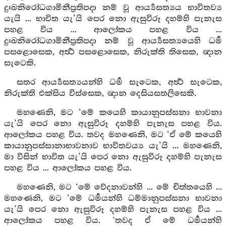
දුඃඛනිරෝධගාමිනීප්‍රතිපදා නම් වූ ආර්‍ය්‍යසත්‍යය භාවිතව්‍ය
යැයි ... භාවිත යැ’යි පෙර නො ඇසුවිරූ දහම්හි පැනැස
පහළ විය ... ආලෝකය පහළ විය ...
දුඃඛනිරෝධගාමිනීප්‍රතිපදා නම් වූ ආර්‍ය්‍යසත්‍යයෙහි ධර්‍ම
පසළොසෙක, අර්‍ත්‍ථ පසළොසෙක, නිරුක්ති තිසෙක, ඥාන
සැටෙකි.
සතර ආර්‍ය්‍යසත්‍යයන්හි ධර්‍ම සැටෙක, අර්‍ත්‍ථ සැටෙක,
නිරුක්ති එක්සිය විස්සෙක, ඥාන දෙසියසතලිසෙකි.
මහණෙනි, මට ‘මේ කයෙහි කායානුපස්සනා භාවනා
යැ’යි පෙර නො ඇසුවිරූ දහම්හි පැනැස පහළ විය.
ආලෝකය පහළ විය. තවද මහණෙනි, මට ‘ඒ මේ කයෙහි
කායානුපස්සානාභාවනාව භාවිතවය්‍ය යැ’යි ... මහණෙනි,
මා විසින් භාවිත යැ’යි පෙර නො ඇසුවිරූ දහම්හි පැනැස
පහළ විය ... ආලෝකය පහළ විය.
මහණෙනි, මට ‘මේ වේදනාවන්හි ... මේ චිත්තයෙහි ...
මහණෙනි, මට ‘මේ ධර්‍මයන්හි ධම්මානුපස්සනා භාවනා
යැ’යි පෙර නො ඇසුවිරූ දහම්හි පැනැස පහළ විය ...
ආලෝකය පහළ විය. ‘තවද ඒ මේ ධර්‍මයන්හි