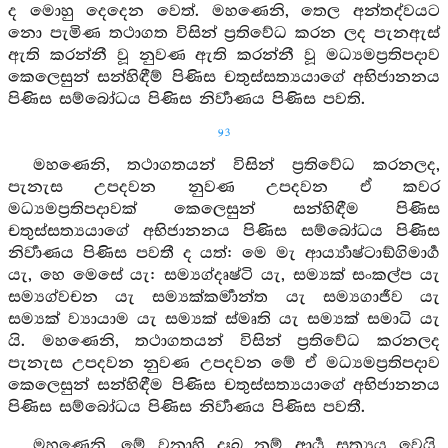
ද මොහු දෙදෙන වෙත්. මහණෙනි, තෙල අන්තද්වයට
නො පැමිණ තථාගත විසින් ප්‍රතිවේධ කරන ලද පැනඇස්
ඇති කරන්නී වූ නුවණ ඇති කරන්නී වූ මධ්‍යමප්‍රතිපදාව
කෙලෙසුන් සන්හිඳීම් පිණිස චතුස්සත්‍යයාගේ අභිජානනය
පිණිස සම්බෝධය පිණිස නිර්‍වාණය පිණිස පවති.
93
මහණෙනි, තථාගතයන් විසින් ප්‍රතිවේධ කරනලද,
පැනැස උපදවන නුවණ උපදවන ඒ කවර
මධ්‍යමප්‍රතිපදාවක් කෙලෙසුන් සන්හිඳීම පිණිස
චතුස්සත්‍යයාගේ අභිජානනය පිණිස සම්බෝධය පිණිස
නිර්‍වාණය පිණිස පවතී ද යත්: මෙ මැ ආර්‍ය්‍යාෂ්ටාඞ්ගිමාර්‍ග
යැ, හෙ මෙසේ යැ: සම්‍යග්දෘෂ්ටි යැ, සම්‍යක් සංකල්ප යැ
සම්‍යග්වචන යැ සම්‍යක්කර්‍මාන්ත යැ සම්‍යගාජීව යැ
සම්‍යක් ව්‍යායාම යැ සම්‍යක් ස්මෘති යැ සම්‍යක් සමාධි යැ
යි. මහණෙනි, තථාගතයන් විසින් ප්‍රතිවේධ කරනලද
පැනැස උපදවන නුවණ උපදවන මේ ඒ මධ්‍යමප්‍රතිපදාව
කෙලෙසුන් සන්හිඳීම පිණිස චතුස්සත්‍යයාගේ අභිජානනය
පිණිස සම්බෝධය පිණිස නිර්‍වාණය පිණිස පවතී.
මහණෙනි, මේ වනාහි දුඃඛ නම් ආර්‍ය සත්‍යය වෙයි,