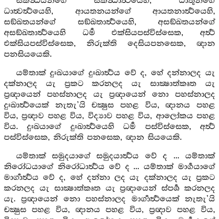
ස්කන්‍ධයන්ගේ ස්කන්‍ධාර්‍ත්‍ථයෙහි, ධාතූන්ගේ
ධාත්‍වර්‍ත්‍ථයෙහි, ආයතනයන්ගේ ආයතනාර්‍ත්‍ථයෙහි,
සඞ්ඛතයන්ගේ සඞ්ඛතාර්‍ත්‍ථයෙහි, අසඞ්ඛතයන්ගේ
අසඞ්ඛතාර්‍ත්‍ථයෙහි ධර්‍ම එක්සියපස්විස්සෙක, අර්‍ත්‍ථ
එක්සියපස්විස්සෙක, නිරුක්ති දෙසියපනසෙක, ඥාන
පනසියයෙකි.
යම්තාක් දුඃඛයාගේ දුඃඛාර්‍ත්‍ථය වේ ද, හේ දන්නාලද යැ
දක්නාලද යැ ප්‍රකට කරනලද යැ සාක්‍ෂාත්කෘත යැ
ප්‍රඥායෙන් පහස්නාලද යැ ප්‍රඥායෙන් නො පහස්නාලද
දුඃඛාර්‍ත්‍ථයෙක් නැතැ’යි චක්‍ෂුස පහළ විය, ඥානය පහළ
විය, ප්‍රඥාව පහළ විය, විද්‍යාව පහළ විය, ආලෝකය පහළ
විය. දුඃඛයාගේ දුඃඛාර්‍ත්‍ථයෙහි ධර්‍ම පස්විස්සෙක, අර්‍ත්‍ථ
පස්විස්සෙක, නිරුක්ති පනසෙක, ඥාන සියයෙකි.
යම්තාක් සමුදයාගේ සමුදයාර්‍ත්‍ථය වේ ද ... යම්තාක්
නිරෝධයාගේ නිරෝධාර්‍ත්‍ථය වේ ද ... යම්තාක් මාර්‍ගයාගේ
මාර්‍ගාර්‍ත්‍ථය වේ ද, හේ දන්නා ලද යැ දක්නාලද යැ ප්‍රකට
කරනලද යැ සාක්‍ෂාත්කෘත යැ ප්‍රඥායෙන් ස්පර්‍ශ කරනලද
යැ. ප්‍රඥායෙන් නො පහස්නාලද මාර්‍ගාර්‍ත්‍ථයෙක් නැතැ’යි
චක්‍ෂුස පහළ විය, ඥානය පහළ විය, ප්‍රඥාව පහළ විය,