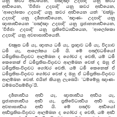
යනු කවර අර්‍ත්‍ථයෙන, ‘පඤ්ඤා උදපාදි’ යනු කවර
අර්‍ත්‍ථයෙන, ‘විජ්ජා උදපාදි’ යනු කවර අර්‍ත්‍ථයෙන,
‘ආලෝකො උදපාදි’ යනු කවර අර්‍ත්‍ථයෙන යත්: ‘චක්ඛුං
උදපාදි’ යනු දර්‍ශනාර්‍ත්‍ථයෙන, ‘ඤාණං උදපාදි’ යනු
ඥාතාර්‍ත්‍ථයෙන ‘පඤ්ඤා උදපාදි’ යනු ප්‍රජානනාර්‍ත්‍ථයෙන,
‘විජ්ජා උදපාදි’ යනු ප්‍රතිවේධාර්‍ත්‍ථයෙන, ‘ආලෝකො
උදපාදි’ යනු අවභාසාර්‍ත්‍ථයෙනි.
චක්‍ෂුස ධර්‍ම යැ, ඥානය ධර්‍ම යැ, ප්‍රඥාව ධර්‍ම යැ, විද්‍යාව
ධර්‍ම යැ, ආලෝකය ධර්‍ම යි. මේ පඤ්චධර්‍මයෝ
ධර්‍මප්‍රතිසංවිදාවට ආලම්බන ද ගෝචර ද වෙති, යම් ධර්‍ම
කෙනෙක් ඒ ධර්‍මප්‍රතිසංවිදාවට ආලම්බන වෙත් ද ඔහු ඒ
ධර්‍මප්‍රතිසංවිදාවට ගෝචර වෙති. යම් ධර්‍ම කෙනෙක් ඒ
ධර්‍මප්‍රතිසංවිදාවට ගෝචර වෙත් ද ඔහු ඒ ධර්‍මප්‍රතිසංවිදාවට
ආලම්බන වෙත්. එයින් කියනු ලැබෙයි: ‘ධම්මේසු ඤාණං
ධම්මපටිසම්භිදා’යි.
දර්‍ශනාර්‍ත්‍ථය අර්‍ත්‍ථ යැ, ඥාතාර්‍ත්‍ථය අර්‍ත්‍ථය යැ,
ප්‍රජානනාර්‍ත්‍ථය අර්‍ත්‍ථ යැ, ප්‍රතිවේධාර්‍ත්‍ථය අර්‍ත්‍ථ යැ,
අවභාසාර්‍ත්‍ථය අර්‍ත්‍ථ යි. මේ පඤ්ච අර්‍ත්‍ථයෝ
අර්‍ත්‍ථප්‍රතිසංවිදාවට ආලම්බන ද ගෝචර ද වෙති, යම් අර්‍ත්‍ථ