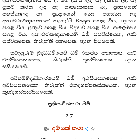
අනාවරණඥානය වේ ද, හේ දන්නාලද යැ දක්නා ලද යැ
ප්‍රකට කරන ලද යැ සාක්‍ෂාත්කෘත යැ, ප්‍රඥායෙන්
පහස්නාලද යැ. ප්‍රඥායෙන් නො පහස්නා ලද
අනාවරණඥානයෙක් නැතැ’යි චක්‍ෂුස පහළ විය, ඥානය
පහළ විය, ප්‍රඥාව පහළ විය, විද්‍යාව පහළ විය, ආලෝකය
පහළ විය. අනාවරණඥානයෙහි ධර්‍ම පස්විස්සෙක, අර්‍ත්‍ථ
පස්විස්සෙක, නිරුක්ති පනසෙක, ඥාන සියයෙකි.
සවැදැරුම් බුද්ධධර්‍මයෙහි ධර්‍ම එක්සිය පනසෙක, අර්‍ත්‍ථ
එක්සියපනසෙක, නිරුක්ති තුන්සියයෙක, ඥාන
සසියයෙකි.
පටිසම්භිදාධිකාරයෙහි ධර්‍ම අටසියපනසෙක, අර්‍ත්‍ථ
අටසියපනසෙක නිරුක්ති එක්දහස්සත්සියයෙක, ඥාන
තුන්දහස්සාරසියයෙකි.
ප්‍රතිසංවිත්කථා නිමි.
2. 7.
දම්සක් කථා