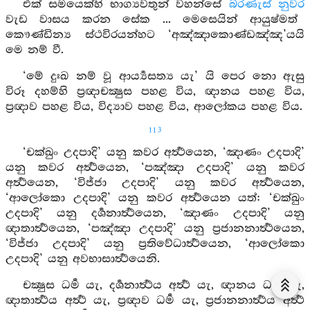
එක් සමයෙක්හි භාග්‍යවතුන් වහන්සේ
බරණැස් නුවර
වැඩ වාසය කරන සේක ... මෙසෙයින් ආයුෂ්මත්
කෞණ්ඩින්‍ය ස්ථවිරයන්හට ‘අඤ්ඤාකොණ්ඩඤ්ඤ’යයි
මෙ නම් වී.
‘මේ දුඃඛ නම් වූ ආර්‍ය්‍යසත්‍ය යැ’ යි පෙර නො ඇසු
විරූ දහම්හි ප්‍රඥාචක්‍ෂුස පහළ විය, ඥානය පහළ විය,
ප්‍රඥාව පහළ විය, විද්‍යාව පහළ විය, ආලෝකය පහළ විය.
113
‘චක්ඛුං උදපාදි’ යනු කවර අර්‍ත්‍ථයෙන, ‘ඤාණං උදපාදි’
යනු කවර අර්‍ත්‍ථයෙන, ‘පඤ්ඤා උදපාදි’ යනු කවර
අර්‍ත්‍ථයෙන, ‘විජ්ජා උදපාදි’ යනු කවර අර්‍ත්‍ථයෙන,
‘ආලෝකො උදපාදි’ යනු කවර අර්‍ත්‍ථයෙන යත්: ‘චක්ඛුං
උදපාදි’ යනු දර්‍ශනාර්‍ත්‍ථයෙන, ‘ඤාණං උදපාදි’ යනු
ඥාතාර්‍ත්‍ථයෙන, ‘පඤ්ඤා උදපාදි’ යනු ප්‍රජානනාර්‍ත්‍ථයෙන,
‘විජ්ජා උදපාදි’ යනු ප්‍රතිවේධාර්‍ත්‍ථයෙන, ‘ආලෝකො
උදපාදි’ යනු අවභාසාර්‍ත්‍ථයෙනි.
චක්‍ෂුස ධර්‍ම යැ, දර්‍ශනාර්‍ත්‍ථය අර්‍ත්‍ථ යැ, ඥානය ධර්‍ම යැ,
ඥාතාර්‍ත්‍ථය අර්‍ත්‍ථ යැ, ප්‍රඥාව ධර්‍ම යැ, ප්‍රජානනාර්‍ත්‍ථය අර්‍ත්‍ථ