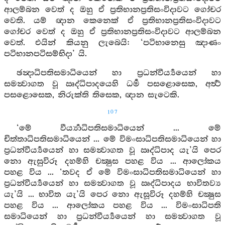
ආලම්බන වෙත් ද ඔහු ඒ ප්‍රතිභානප්‍රතිසංවිදාවට ගෝචර
වෙති. යම් ඥාන කෙනෙක් ඒ ප්‍රතිභානප්‍රතිසංවිදාවට
ගෝචර වෙත් ද ඔහු ඒ ප්‍රතිභානප්‍රතිසංවිදාවට ආලම්බන
වෙත්. එයින් කියනු ලැබෙයි: ‘පටිභානෙසු ඤාණං
පටිභානපටිසම්භිදා’ යි.
ඡන්‍දාධිපතිසමාධියෙන් හා ප්‍රධන්වීර්‍ය්‍යයෙන් හා
සමන්‍වාගත වූ ඍද්ධිපාදයෙහි ධර්‍ම පසළොසෙක, අර්‍ත්‍ථ
පසළොසෙක, නිරුක්ති තිසෙක, ඥාන සැටෙකි.
107
‘මේ වීර්‍ය්‍යාධිපතිසමාධියෙන් ... මේ
චිත්තාධිපතිසමාධියෙන් ... මේ විමංසාධිපතිසමාධියෙන් හා
ප්‍රධන්වීර්‍ය්‍යයෙන් හා සමන්‍වාගත වූ ඍද්ධිපාද යැ’යි පෙර
නො ඇසුවිරූ දහම්හි චක්‍ෂුස පහළ විය ... ආලෝකය
පහළ විය ... ‘තවද ඒ මේ විමංසාධිපතිසමාධියෙන් හා
ප්‍රධන්වීර්‍ය්‍යයෙන් හා සමන්‍වාගත වූ ඍද්ධිපාදය භාවිතව්‍ය
යැ’යි ... භාවිත යැ’යි පෙර නො ඇසූවිරූ දහම්හි චක්‍ෂුස
පහළ විය ... ආලෝකය පහළ විය ... විමංසාධිපති
සමාධියෙන් හා ප්‍රධන්වීර්‍ය්‍යයෙන් හා සමන්‍වාගත වූ