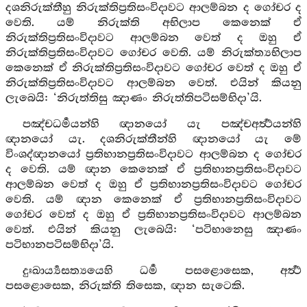
දශනිරුක්තීහු නිරුක්තිප්‍රතිසංවිදාවට ආලම්බන ද ගෝචර ද
වෙති. යම් නිරුක්ති අභිලාප කෙනෙක් ඒ
නිරුක්තිප්‍රතිසංවිදාවට ආලම්බන වෙත් ද ඔහු ඒ
නිරුක්තිප්‍රතිසංවිදාවට ගෝචර වෙති. යම් නිරුක්ත්‍යභිලාප
කෙනෙක් ඒ නිරුක්තිප්‍රතිසංවිදාවට ගෝචර වෙත් ද ඔහු ඒ
නිරුක්තිප්‍රතිසංවිදාවට ආලම්බන වෙත්. එයින් කියනු
ලැබෙයි: ‘නිරුත්තිසු ඤාණං නිරුත්තිපටිසම්භිදා’යි.
පඤ්චධර්‍මයන්හි ඥානයෝ යැ පඤ්චඅර්‍ත්‍ථයන්හි
ඥානයෝ යැ. දශනිරුක්තීන්හි ඥානයෝ යැ මේ
විංශද්ඥානයෝ ප්‍රතිභානප්‍රතිසංවිදාවට ආලම්බන ද ගෝචර
ද වෙති. යම් ඥාන කෙනෙක් ඒ ප්‍රතිභානප්‍රතිසංවිදාවට
ආලම්බන වෙත් ද ඔහු ඒ ප්‍රතිභානප්‍රතිසංවිදාවට ගෝචර
වෙති. යම් ඥාන කෙනෙක් ඒ ප්‍රතිභානප්‍රතිසංවිදාවට
ගෝචර වෙත් ද ඔහු ඒ ප්‍රතිභානප්‍රතිසංවිදාවට ආලම්බන
වෙත්. එයින් කියනු ලැබෙයි: ‘පටිභානෙසු ඤාණං
පටිභානපටිසම්භිදා’යි.
දුඃඛාර්‍ය්‍යසත්‍යයෙහි ධර්‍ම පසළොසෙක, අර්‍ත්‍ථ
පසළොසෙක, නිරුක්ති තිසෙක, ඥාන සැටෙකි.