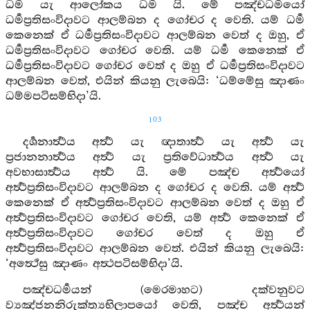
ධර්‍ම යැ ආලෝකය ධර්‍ම යි. මේ පඤ්චධර්‍මයෝ
ධර්‍මප්‍රතිසංවිදාවට ආලම්බන ද ගෝචර ද වෙති. යම් ධර්‍ම
කෙනෙක් ඒ ධර්‍මප්‍රතිසංවිදාවට ආලම්බන වෙත් ද ඔහු, ඒ
ධර්‍මප්‍රතිසංවිදාවට ගෝචර වෙති. යම් ධර්‍ම කෙනෙක් ඒ
ධර්‍මප්‍රතිසංවිදාවට ගෝචර වෙත් ද ඔහු ඒ ධර්‍මප්‍රතිසංවිදාවට
ආලම්බන වෙත්, එයින් කියනු ලැබෙයි: ‘ධම්මේසු ඤාණං
ධම්මපටිසම්භිදා’යි.
103
දර්‍ශනාර්‍ත්‍ථය අර්‍ත්‍ථ යැ ඥාතාර්‍ත්‍ථ යැ අර්‍ත්‍ථ යැ
ප්‍රජානනාර්‍ත්‍ථය අර්‍ත්‍ථ යැ ප්‍රතිවේධාර්‍ත්‍ථය අර්‍ත්‍ථ යැ
අවභාසාර්‍ත්‍ථය අර්‍ත්‍ථ යි. මේ පඤ්ච අර්‍ත්‍ථයෝ
අර්‍ත්‍ථප්‍රතිසංවිදාවට ආලම්බන ද ගෝචර ද වෙති. යම් අර්‍ත්‍ථ
කෙනෙක් ඒ අර්‍ත්‍ථප්‍රතිසංවිදාවට ආලම්බන වෙත් ද ඔහු ඒ
අර්‍ත්‍ථප්‍රතිසංවිදාවට ගෝචර වෙති, යම් අර්‍ත්‍ථ කෙනෙක් ඒ
අර්‍ත්‍ථප්‍රතිසංවිදාවට ගෝචර වෙත් ද ඔහු ඒ
අර්‍ත්‍ථප්‍රතිසංවිදාවට ආලම්බන වෙත්. එයින් කියනු ලැබෙයි:
‘අත්‍ථේසු ඤාණං අත්‍ථපටිසම්භිදා’යි.
පඤ්චධර්‍මයන් (මෙරමාහට) දක්වනුවට
ව්‍යඤ්ජනනිරුක්ත්‍යභිලාපයෝ වෙති, පඤ්ච අර්‍ත්‍ථයන්