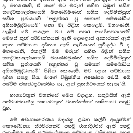
ද, මහණෙනි, ඒ තාක් මට මරුන් සහිත බඹුන් සහිත
සදේවකලෝකයෙහි මහණබමුණන් සහිත දෙව්මිනිසුන්
සහිත ප්‍රජායෙහි ‘අනුත්තර වූ සම්‍යක් සම්බෝධිය
අභිසම්බුද්ධයෙමී’ නො මැ පිළින කෙළෙමි. මහණෙනි,
වැළිත් යම් කලෙක මට මේ සතර ආර්‍ය්‍යසත්‍යයන්හි
මෙසේ තුන් පරිවෘත්තයක් ඇති දොළොස් ආකාරයක් ඇති
ඥාන සඞ්ඛ්‍යාත දර්‍ශනය ඇති සැටියෙන් සුවිශුද්ධ වී ද,
මහණෙනි, එකල්හි මම මරුන් සහිත බඹුන් සහිත
සදේවකලෝකයෙහි මහණබමුණන් සහිත දෙවිමිනිසුන්
සහිත ප්‍රජායෙහි ‘අනුත්තර වූ සම්‍යක් සම්බෝධිය
අභිසම්බුද්ධයෙමී’ පිළින කෙළෙමි. මට ඥාන සඞ්ඛ්‍යාත
දර්‍ශන පහළ විය. මාගේ විමුක්තිය අකෝප්‍ය වෙයි. මේ
පශ්චිම ස්කන්‍ධප්‍රවෘත්තිය යැ, දැන් පුනර්‍භවයෙක් නැතැ’යි.
භාග්‍යවතුන් වහන්සේ මෙය වදාළහ, සතුටුසිත් ඇති
පස්වගමහණහු භාග්‍යවතුන් වහන්සේගේ භාෂිතයට සතුටු
වූහ.
මේ වෙය්‍යාකරණය වදාරනු ලබන කල්හි ආයුෂ්මත්
කෞණ්ඩින්‍ය ස්ථවිරයන්ට පහවූ රාගාදිරජස් ඇති පහවූ
රාගාදිමල ඇති ප්‍රථමමාර්‍ගඥාන සඞ්ඛ්‍යාත ධර්‍මචක්‍ෂුස පහළ