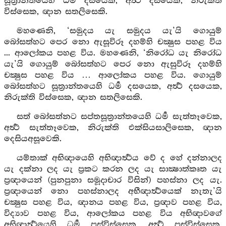
සූත්‍රාන්තයෙහි ධර්‍ම දසයෙක, අර්‍ත්‍ථ දසයෙක, නිරුක්ති
විස්සෙක, ඥාන සතලිසෙකි.
මහණෙනි, ‘සමුදය යැ සමුදය යැ’යි ගොයුම්
බෝසත්හට පෙර නො ඇසූවිරූ දහම්හි චක්‍ෂුස පහළ විය
... ආලෝකය පහළ විය. මහණෙනි, ‘නිරෝධ යැ නිරෝධ
යැ’යි ගොයුම් බෝසත්හට පෙර නො ඇසුවිරූ දහම්හි
චක්‍ෂුස පහළ විය … ආලෝකය පහළ විය. ගොයුම්
බෝසත්හට සූත්‍රාන්තයෙහි ධර්‍ම දසයෙක, අර්‍ත්‍ථ දසයෙක,
නිරුක්ති විස්සෙක, ඥාන සතලිසෙකි.
සත් බෝසත්නට සප්තසූත්‍රාන්තයෙහි ධර්‍ම සැත්තෑවෙක,
අර්‍ත්‍ථ සැත්තෑවෙක, නිරුක්ති එක්සියසාලිසෙක, ඥාන
දෙසියඅසූවෙකි.
යම්තාක් අභිඥායෙහි අභිඥාර්‍ත්‍ථය වේ ද හේ දන්නාලද
යැ දක්නා ලද යැ ප්‍රකට කරන ලද යැ සාක්‍ෂාත්කෘත යැ
ප්‍රඥායෙන් (පුනපුනා සමූදාචාර විසින්) පහස්නා ලද යැ.
ප්‍රඥායෙන් නො පහස්නාලද අභීඥාර්‍ත්‍ථයෙක් නැතැ’යි
චක්‍ෂුස පහළ විය, ඥානය පහළ විය, ප්‍රඥාව පහළ විය,
විද්‍යාව පහළ විය, ආලෝකය පහළ විය අභිඥාවගේ
අභිඥාර්‍ත්‍ථයෙහි ධර්‍ම පස්විස්සෙක, අර්‍ත්‍ථ පස්විස්සෙක,