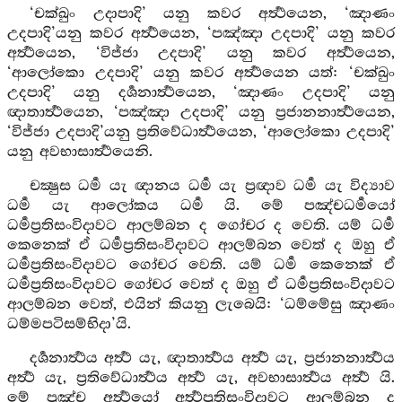
‘චක්ඛුං උදාපාදි’ යනු කවර අර්‍ත්‍ථයෙන, ‘ඤාණං
උදපාදි’යනු කවර අර්‍ත්‍ථයෙන, ‘පඤ්ඤා උදපාදි’ යනු කවර
අර්‍ත්‍ථයෙන, ‘විජ්ජා උදපාදි’ යනු කවර අර්‍ත්‍ථයෙන,
‘ආලෝකො උදපාදි’ යනු කවර අර්‍ත්‍ථයෙන යත්: ‘චක්ඛුං
උදපාදි’ යනු දර්‍ශනාර්‍ත්‍ථයෙන, ‘ඤාණං උදපාදි’ යනු
ඥාතාර්‍ත්‍ථයෙන, ‘පඤ්ඤා උදපාදි’ යනු ප්‍රජානනාර්‍ත්‍ථයෙන,
‘විජ්ජා උදපාදි’යනු ප්‍රතිවේධාර්‍ත්‍ථයෙන, ‘ආලෝකො උදපාදි’
යනු අවභාසාර්‍ත්‍ථයෙනි.
චක්‍ෂුස ධර්‍ම යැ ඥානය ධර්‍ම යැ ප්‍රඥාව ධර්‍ම යැ විද්‍යාව
ධර්‍ම යැ ආලෝකය ධර්‍ම යි. මේ පඤ්චධර්‍මයෝ
ධර්‍මප්‍රතිසංවිදාවට ආලම්බන ද ගෝචර ද වෙති. යම් ධර්‍ම
කෙනෙක් ඒ ධර්‍මප්‍රතිසංවිදාවට ආලම්බන වෙත් ද ඔහු ඒ
ධර්‍මප්‍රතිසංවිදාවට ගෝචර වෙති. යම් ධර්‍ම කෙනෙක් ඒ
ධර්‍මප්‍රතිසංවිදාවට ගෝචර වෙත් ද ඔහු ඒ ධර්‍මප්‍රතිසංවිදාවට
ආලම්බන වෙත්, එයින් කියනු ලැබෙයි: ‘ධම්මේසු ඤාණං
ධම්මපටිසම්භිදා’යි.
දර්‍ශනාර්‍ත්‍ථය අර්‍ත්‍ථ යැ, ඥාතාර්‍ත්‍ථය අර්‍ත්‍ථ යැ, ප්‍රජානනාර්‍ත්‍ථය
අර්‍ත්‍ථ යැ, ප්‍රතිවේධාර්‍ත්‍ථය අර්‍ත්‍ථ යැ, අවභාසාර්‍ත්‍ථය අර්‍ත්‍ථ යි.
මේ ප්‍රඤ්ච අර්‍ත්‍ථයෝ අර්‍ත්‍ථප්‍රතිසංවිදාවට ආලම්බන ද