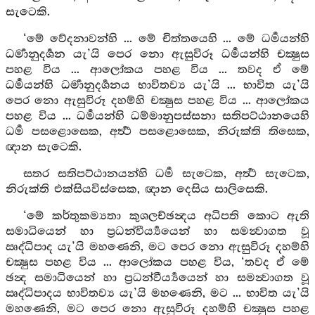
සැටෙකි.
‘මේ වේදනාවන්හි ... මේ චිත්තයෙහි ... මේ ධර්‍මයන්හි
ධර්‍මානුදර්‍ශන යැ’යි පෙර නො ඇසුවිරූ ධර්‍මයන්හි චක්‍ෂුස
පහළ විය ... ආලෝකය පහළ විය ... තවද ඒ මේ
ධර්‍මයන්හි ධර්‍මානුදර්‍ශනය භාවිතව්‍ය යැ’යි ... භාවිත යැ’යි
පෙර නො ඇසුවිරූ දහම්හි චක්‍ෂුස පහළ විය ... ආලෝකය
පහළ විය ... ධර්‍මයන්හි ධම්මානුපස්සනා සතිපට්ඨානයෙහි
ධර්‍ම පසළොසෙක, අර්‍ත්‍ථ පසළොසෙක, නිරුක්ති තිසෙක,
ඥාන සැටෙකි.
සතර සතිපට්ඨානයන්හි ධර්‍ම සැටෙක, අර්‍ත්‍ථ සැටෙක,
නිරුක්ති එක්සියවිස්සෙක, ඥාන දෙසිය සාලිසෙකි.
‘මේ කර්තුකම්‍යතා කුශලච්ඡන්‍දය අධිපති කොට ඇති
සමාධියෙන් හා ප්‍රධන්වීර්‍ය්‍යයෙන් හා සමන්‍වාගත වූ
ඍද්ධිපාද යැ’යි මහණෙනි, මට පෙර නො ඇසුවිරූ දහම්හි
චක්‍ෂුස පහළ විය ... ආලෝකය පහළ විය, ‘තවද ඒ මේ
ඡන්‍ද සමාධියෙන් හා ප්‍රධන්වීර්‍ය්‍යයෙන් හා සමන්‍වාගත වූ
ඍද්ධිපාදය භාවිතව්‍ය යැ’යි මහණෙනි, මට ... භාවිත යැ’යි
මහණෙනි, මට පෙර නො ඇසුවිරූ දහම්හි චක්‍ෂුස පහළ