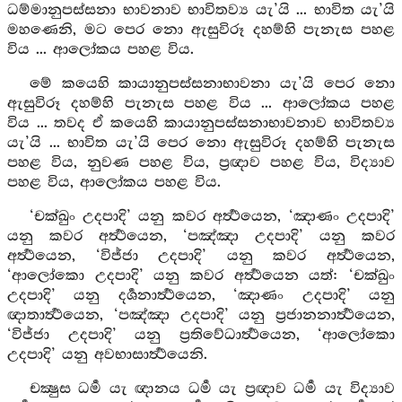
ධම්මානුපස්සනා භාවනාව භාවිතව්‍ය යැ’යි ... භාවිත යැ’යි
මහණෙනි, මට පෙර නො ඇසුවිරූ දහම්හි පැනැස පහළ
විය ... ආලෝකය පහළ විය.
මේ කයෙහි කායානුපස්සනාභාවනා යැ’යි පෙර නො
ඇසුවිරූ දහම්හි පැනැස පහළ විය ... ආලෝකය පහළ
විය ... තවද ඒ කයෙහි කායානුපස්සනාභාවනාව භාවිතව්‍ය
යැ’යි ... භාවිත යැ’යි පෙර නො ඇසුවිරූ දහම්හි පැනැස
පහළ විය, නුවණ පහළ විය, ප්‍රඥාව පහළ විය, විද්‍යාව
පහළ විය, ආලෝකය පහළ විය.
‘චක්ඛුං උදපාදි’ යනු කවර අර්‍ත්‍ථයෙන, ‘ඤාණං උදපාදි’
යනු කවර අර්‍ත්‍ථයෙන, ‘පඤ්ඤා උදපාදි’ යනු කවර
අර්‍ත්‍ථයෙන, ‘විජ්ජා උදපාදි’ යනු කවර අර්‍ත්‍ථයෙන,
‘ආලෝකො උදපාදි’ යනු කවර අර්‍ත්‍ථයෙන යත්: ‘චක්ඛුං
උදපාදි’ යනු දර්‍ශනාර්‍ත්‍ථයෙන, ‘ඤාණං උදපාදි’ යනු
ඥාතාර්‍ත්‍ථයෙන, ‘පඤ්ඤා උදපාදි’ යනු ප්‍රජානනාර්‍ත්‍ථයෙන,
‘විජ්ජා උදපාදි’ යනු ප්‍රතිවේධාර්‍ත්‍ථයෙන, ‘ආලෝකො
උදපාදි’ යනු අවභාසාර්‍ත්‍ථයෙනි.
චක්‍ෂුස ධර්‍ම යැ ඥානය ධර්‍ම යැ ප්‍රඥාව ධර්‍ම යැ විද්‍යාව