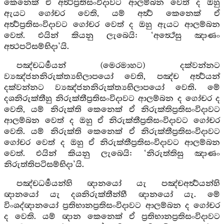
කෙනෙක් ඒ අර්‍ත්‍ථප්‍රතිසංවිදාවට ආලම්බන වෙත් ද ඔහු
ඇයට ගෝචර වෙති, යම් අර්‍ත්‍ථ කෙනෙක් ඒ
අර්‍ත්‍ථප්‍රතිසංවිදාවට ගෝචර වෙත් ද ඔහු ඇයට ආලම්බන
වෙත්. එයින් කියනු ලැබෙයි: ‘අත්‍ථේසු ඤාණං
අත්‍ථපටිසම්භිදා’යි.
පඤ්චධර්‍මයන් (මෙරමාහට) දක්වන්නට
ව්‍යඤ්ජනනිරුක්ත්‍යභිලාපයෝ වෙති, පඤ්ච අර්‍ත්‍ථයන්
දක්වන්නට ව්‍යඤ්ජනනිරුක්ත්‍යභිලාපයෝ වෙති. මේ
දශනිරුක්තීහු නිරුක්තීප්‍රතිසංවිදාවට ආලම්බන ද ගෝචර ද
වෙති, යම් නිරුක්ති කෙනෙක් ඒ නිරුක්තිප්‍රතිසංවිදාවට
ආලම්බන වෙත් ද ඔහු ඒ නිරුක්තීප්‍රතිසංවිදාවට ගෝචර
වෙති. යම් නිරුක්ති කෙනෙක් ඒ නිරුක්තීප්‍රතිසංවිදාවට
ගෝචර වෙත් ද ඔහු ඒ නිරුක්තීප්‍රතිසංවිදාවට ආලම්බන
වෙත්. එයින් කියනු ලැබෙයි: ‘නිරුත්තිසු ඤාණං
නිරුත්තිපටිසම්භිදා’යි.
පඤ්චධර්‍මයන්හි ඥානයෝ යැ පඤ්චඅර්‍ත්‍ථයන්හි
ඥානයෝ යැ දශනිරුක්තීන්හී ඥානයෝ යැ. මේ
විංශද්ඥානයෝ ප්‍රතිභානප්‍රතිසංවිදාවට ආලම්බන ද ගෝචර
ද වෙති. යම් ඥාන කෙනෙක් ඒ ප්‍රතිභානප්‍රතිසංවිදාවට