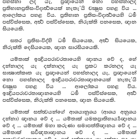
පහස්නා ලද යැ, ප්‍රඥායෙන් නො පහස්නාලද
ප්‍රතිභානප්‍රතිසංවිදාර්‍ත්‍ථයෙක් නැතැ’යි චක්‍ෂුස පහළ විය ...
ආලෝකය පහළ විය. ප්‍රතිභාන ප්‍රතිසංවිදාර්‍ත්‍ථයෙහි ධර්‍ම
පස්විස්සෙක, අර්‍ත්‍ථ පස්විස්සෙක, නිරුක්ති පනසෙක, ඥාන
සියයෙකි.
සතර ප්‍රතිසංවිද්හි ධර්‍ම සියයෙක, අර්‍ත්‍ථ සියයෙක,
නිරුක්ති දෙසියයෙක, ඥාන සාරසියයෙකි.
යම්තාක් ඉන්‍ද්‍රියපරාවරතායෙහි ඥානය වේ ද, හේ
දන්නාලද යැ දක්නාලද යැ ප්‍රකට කරනලද යැ
සාක්‍ෂාත්කෘත යැ ප්‍රඥායෙන් පහස්නාලද යැ, ප්‍රඥායෙන්
නො පහස්නාලද ඉන්‍ද්‍රියපරාවරතාඥානයෙක් නැතැ’යි
චක්‍ෂුස පහළ විය ... ආලෝකය පහළ විය.
ඉන්‍ද්‍රියපරාවරතාඥානයෙහි ධර්‍ම පස්විස්සෙක, අර්‍ත්‍ථ
පස්විස්සෙක, නිරුක්ති පනසෙක, ඥාන සියයෙකි.
යම්තාක් සත්ත්‍වයන්ගේ ආශයානුශය (ආශය අනුශය
දන්නා) ඥානය වේ ද ... යම්තාක් යමකප්‍රාතිහාර්‍ය්‍යඥානය
වේ ද ... යම්තාක් මහා කරුණා සමාපත්තිඥානය වේ ද ...
යම්තාක් සර්‍වඥතාඥානය වේ ද ... යම්තාක්