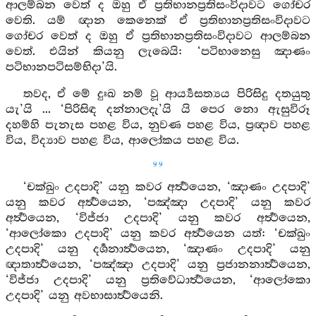
ආලම්බන වෙත් ද ඔහු ඒ ප්‍රතිභානප්‍රතිසංවිදාවට ගෝචර
වෙති. යම් ඥාන කෙනෙක් ඒ ප්‍රතිභානප්‍රතිසංවිදාවට
ගෝචර වෙත් ද ඔහු ඒ ප්‍රතිභානප්‍රතිසංවිදාවට ආලම්බන
වෙත්. එයින් කියනු ලැබෙයි: ‘පටිභානෙසු ඤාණං
පටිභානපටිසම්භිදා’යි.
තවද, ඒ මේ දුඃඛ නම් වූ ආර්‍ය්‍යසත්‍යය පිරිසිදු දතයුතු
යැ’යි ... ‘පිරිසිඳ දන්නාලදැ’යි යි පෙර නො ඇසුවිරූ
දහම්හි පැනැස පහළ විය, නුවණ පහළ විය, ප්‍රඥාව පහළ
විය, විද්‍යාව පහළ විය, ආලෝකය පහළ විය.
99
‘චක්ඛුං උදපාදි’ යනු කවර අර්‍ත්‍ථයෙන, ‘ඤාණං උදපාදි’
යනු කවර අර්‍ත්‍ථයෙන, ‘පඤ්ඤා උදපාදි’ යනු කවර
අර්‍ත්‍ථයෙන, ‘විජ්ජා උදපාදි’ යනු කවර අර්‍ත්‍ථයෙන,
‘ආලෝකො උදපාදි’ යනු කවර අර්‍ත්‍ථයෙන යත්: ‘චක්ඛුං
උදපාදි’ යනු දර්‍ශනාර්‍ත්‍ථයෙන, ‘ඤාණං උදපාදි’ යනු
ඥාතාර්‍ත්‍ථයෙන, ‘පඤ්ඤා උදපාදි’ යනු ප්‍රජානනාර්‍ත්‍ථයෙන,
‘විජ්ජා උදපාදි’ යනු ප්‍රතිවේධාර්‍ත්‍ථයෙන, ‘ආලෝකො
උදපාදි’ යනු අවභාසාර්‍ත්‍ථයෙනි.