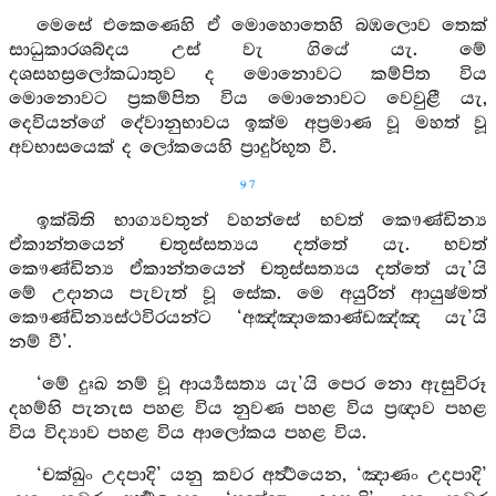
මෙසේ එකෙණෙහි ඒ මොහොතෙහි බඹලොව තෙක්
සාධුකාරශබ්දය උස් වැ ගියේ යැ. මේ
දශසහස්‍රලෝකධාතුව ද මොනොවට කම්පිත විය
මොනොවට ප්‍රකම්පිත විය මොනොවට වෙවුළී යැ,
දෙවියන්ගේ දේවානුභාවය ඉක්ම අප්‍රමාණ වූ මහත් වූ
අවභාසයෙක් ද ලෝකයෙහි ප්‍රාදුර්භූත වී.
97
ඉක්බිති භාග්‍යවතුන් වහන්සේ භවත් කෞණ්ඩින්‍ය
ඒකාන්තයෙන් චතුස්සත්‍යය දත්තේ යැ. භවත්
කෞණ්ඩින්‍ය ඒකාන්තයෙන් චතුස්සත්‍යය දත්තේ යැ’යි
මේ උදානය පැවැත් වූ සේක. මෙ අයුරින් ආයුෂ්මත්
කෞණ්ඩින්‍යස්ථවිරයන්ට ‘අඤ්ඤාකොණ්ඩඤ්ඤ යැ’යි
නම් වී’.
‘මේ දුඃඛ නම් වූ ආර්‍ය්‍යසත්‍ය යැ’යි පෙර නො ඇසුවිරූ
දහම්හි පැනැස පහළ විය නුවණ පහළ විය ප්‍රඥාව පහළ
විය විද්‍යාව පහළ විය ආලෝකය පහළ විය.
‘චක්ඛුං උදපාදි’ යනු කවර අර්‍ත්‍ථයෙන, ‘ඤාණං උදපාදි’