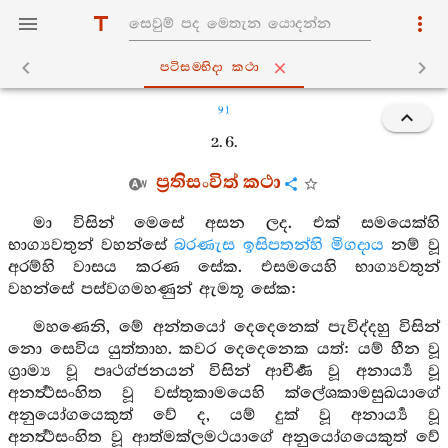
පටිසම‍්භිදා කථා
91
2. 6.
ප්‍රතිසංවිත් කථා
මා විසින් මෙසේ අසන ලද. එක් සමයෙක්හි
භාග්‍යවතුන් වහන්සේ
බරණැස
ඉසිපතන්හි මිගදාය
නම් වූ
අරම්හි වාසය කරණ සේක. එසමයෙහි භාග්‍යවතුන්
වහන්සේ පස්වගමහණුන් ඇමතූ සේක:
මහණෙනි, මේ අන්තයෝ දෙදෙනෙක් පැවිද්දහු විසින්
නො සෙවිය යුත්තාහ. කවර දෙදෙනෙක යත්: යම් හීන වූ
ග්‍රාම්‍ය වූ පෘථග්ජනයන් විසින් ආචීර්‍ණ වූ අනාර්‍ය්‍ය වූ
අනර්‍ත්‍ථසංහිත වූ වස්තුකාමයෙහි ක්ලේශකාමසුඛයාගේ
අනුයෝගයෙකුත් වේ ද, යම් දුක් වූ අනාර්‍ය්‍ය වූ
අනර්‍ත්‍ථසංහිත වූ ආත්මක්ලමථයාගේ අනුයෝගයෙකුත් වේ