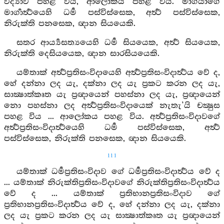
විද්‍යාව පහළ විය, ආලෝකය පහළ විය. මාර්‍ගයාගේ
මාර්‍ගාර්‍ත්‍ථයෙහි ධර්‍ම පස්විස්සෙක, අර්‍ත්‍ථ පස්විස්සෙක,
නිරුක්ති පනසෙක, ඥාන සියයෙකි.
සතර ආර්‍ය්‍යසත්‍යයෙහි ධර්‍ම සියයෙක, අර්‍ත්‍ථ සියයෙක,
නිරුක්ති දෙසියයෙක, ඥාන සාරසියයෙකි.
යම්තාක් අර්‍ත්‍ථප්‍රතිසංවිදායෙහි අර්‍ත්‍ථප්‍රතිසංවිදාර්‍ත්‍ථය වේ ද,
හේ දන්නා ලද යැ, දක්නා ලද යැ ප්‍රකට කරන ලද යැ,
සාක්‍ෂාත්කෘත යැ ප්‍රඥායෙන් පහස්නා ලද යැ, ප්‍රඥායෙන්
නො පහස්නා ලද අර්‍ත්‍ථප්‍රතිසංවිදායෙක් නැතැ’යි චක්‍ෂුස
පහළ විය ... ආලෝකය පහළ විය. අර්‍ත්‍ථප්‍රතිසංවිදාවගේ
අර්‍ත්‍ථප්‍රතිසංවිදාර්‍ත්‍ථයෙහි ධර්‍ම පස්විස්සෙක, අර්‍ත්‍ථ
පස්විස්සෙක, නිරුක්ති පනසෙක, ඥාන සියයෙකි.
111
යම්තාක් ධර්‍මප්‍රතිසංවිදාව ගේ ධර්‍මප්‍රතිසංවිදාර්‍ත්‍ථය වේ ද
... යම්තාක් නිරුක්තිප්‍රතිසංවිදාවගේ නිරුක්තිප්‍රතිසංවිදාර්‍ත්‍ථය
වේ ද ... යම්තාක් ප්‍රතිභානප්‍රතිසංවිදාව ගේ
ප්‍රතිභානප්‍රතිසංවිදාර්‍ත්‍ථය වේ ද, හේ දන්නා ලද යැ, දක්නා
ලද යැ ප්‍රකට කරන ලද යැ සාක්‍ෂාත්කෘත යැ ප්‍රඥායෙන්