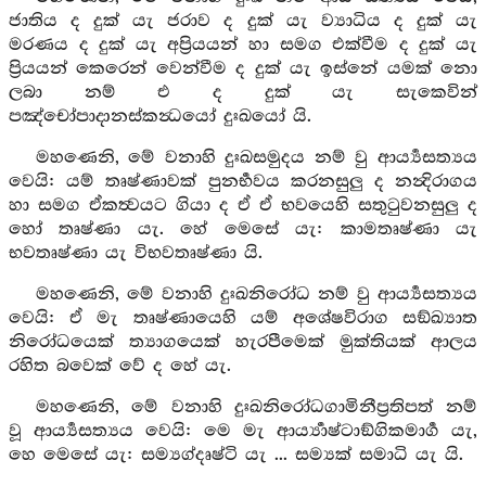
ජාතිය ද දුක් යැ ජරාව ද දුක් යැ ව්‍යාධිය ද දුක් යැ
මරණය ද දුක් යැ අප්‍රියයන් හා සමග එක්වීම ද දුක් යැ
ප්‍රියයන් කෙරෙන් වෙන්වීම ද දුක් යැ ඉස්නේ යමක් නො
ලබා නම් එ ද දුක් යැ සැකෙවින්
පඤ්චෝපාදානස්කන්‍ධයෝ දුඃඛයෝ යි.
මහණෙනි, මේ වනාහි දුඃඛසමුදය නම් වු ආර්‍ය්‍යසත්‍යය
වෙයි: යම් තෘෂ්ණාවක් පුනර්‍භවය කරනසුලු ද නන්‍දිරාගය
හා සමග ඒකත්‍වයට ගියා ද ඒ ඒ භවයෙහි සතුටුවනසුලු ද
හෝ තෘෂ්ණා යැ. හේ මෙසේ යැ: කාමතෘෂ්ණා යැ
භවතෘෂ්ණා යැ විභවතෘෂ්ණා යි.
මහණෙනි, මේ වනාහි දුඃඛනිරෝධ නම් වු ආර්‍ය්‍යසත්‍යය
වෙයි: ඒ මැ තෘෂ්ණායෙහි යම් අශේෂවිරාග සඞ්ඛ්‍යාත
නිරෝධයෙක් ත්‍යාගයෙක් හැරපීමෙක් මුක්තියක් ආලය
රහිත බවෙක් වේ ද හේ යැ.
මහණෙනි, මේ වනාහි දුඃඛනිරෝධගාමිනීප්‍රතිපත් නම්
වූ ආර්‍ය්‍යසත්‍යය වෙයි: මෙ මැ ආර්‍ය්‍යාෂ්ටාඞ්ගිකමාර්‍ග යැ,
හෙ මෙසේ යැ: සම්‍යග්දෘෂ්ටි යැ ... සම්‍යක් සමාධි යැ යි.