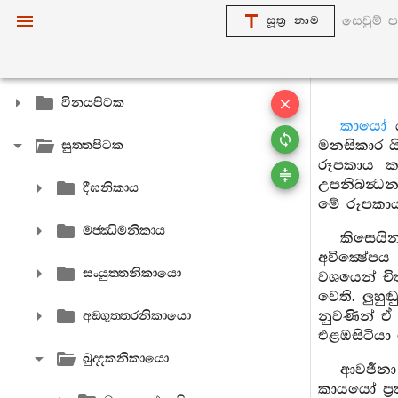
සූත්‍ර නාම
විනයපිටක
කායෝ
ය
මනසිකාර ය
සුත‍්තපිටක
රූපකාය ක
උපනිබන්‍ධන
දීඝනිකාය
මේ රූපකාය
මජ‍්ඣිමනිකාය
කිසෙයින
අවික්‍ෂේපය
සංයුත‍්තනිකායො
වශයෙන් චි
වෙති. ලුහු
නුවණින් ඒ 
අඞ‍්ගුත‍්තරනිකායො
එළඹසිටියා 
ඛුද‍්දකනිකායො
ආවර්‍ජන
කායයෝ ප්‍ර