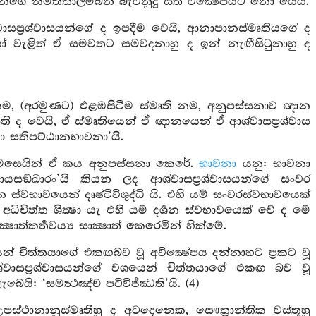
වාසයන්ගේ නිමිත්තාලම්බන බැවිනුදු සිත වික්‍ෂේපයට නො යෙයි.
සප්‍රශ්වාසයන්ගේ ද ඉපදීම වෙයි, ආනාපානස්මෘතියගේ ද
ෝ වැළිත් ඒ සමවතට සමවදනාහු ද ඉන් නැඟීසිටුනාහු ද
 නම, (අරමුණට) එළඹසිටීම ස්මෘති නම, අනුපස්සනාව ඥාන
ි ද වෙයි, ඒ ස්මෘතියෙන් ඒ ඥානයෙන් ඒ ආශ්වාසප්‍රශ්වාස
ා සතිපට්ඨානභාවනා’යි.
 මෙසෙයින් ඒ කය අනුපස්සනා කෙරේ.
භාවනා
යනු: භාවනා
සඞ්ඛාරං’යි කියන ලද ආශ්වාසප්‍රශ්වාසයන්ගේ සංවර
‍ශන ස්වභාවයෙන් දෘෂ්ටිවිශුද්ධි යි. එහි යම් සංවරස්වභාවයෙක්
අධිචිත්ත ශික්‍ෂා යැ එහි යම් දර්‍ශන ස්වභාවයෙක් වේ ද මේ
ක්‍ෂාත්කර්‍තවය්‍ය සාක්‍ෂාත් කෙරෙමින් හික්මේ.
න් චිත්තයාගේ එකඟබව වූ අවික්‍ෂේපය දන්නාහට ප්‍රකට වූ
්වාසප්‍රශ්වාසයන්ගේ වශයෙන් චිත්තයාගේ එකඟ බව වූ
බෙයි: ‘සමත්‍ථඤ්ච පටිවිජ්ඣති’යි. (4)
්ථානානුස්මෘතීහු ද අටදෙනෙක, සෞත්‍රාන්තික වස්තූහු