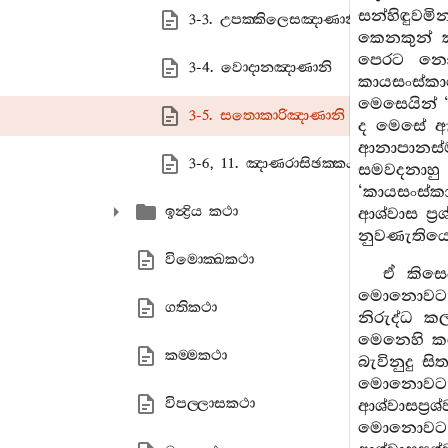
සන්හිඳුවමි
3-3. උපක‍්කිලෙසඤාණානි
කෙනකුන් 
පෙරට නො 
3-4. වොදානඤාණානි
කායසංස්කාර
මෙසෙයින් ‘
3-5. සතොකාරිඤාණානි
ද මෙසේ ඇත
ආනාපානස්
3-6, 11. ඤාණරාසිඡක‍්කං
සමවදනාහු ද
‘කායසංස්ක
ඉන්‍ද්‍රිය කථා
ආශ්වාස ප්
නුවණැතියෝ
විමොක‍්ඛකථා
ඒ කිසෙ
මොනොවට ග
ගතිකථා
නිරුද්ධ ක
මෙනෙහි කරන
කම‍්මකථා
බැවිනුදු ස
මොනොවට 
විපල‍්ලාසකථා
ආශ්වාසප්‍රශ
මොනොවට ග