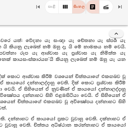
පාළි
සිංහල
ෙ යත්: වේදනා යැ සංඥා යැ චේතනා යැ ස්පර්‍ශ යැ
 යි කියනු ලැබෙත් නම් ඔහු දැ යි මේ නාමකය නම් වෙයි.
්නා රූප යැ ආශ්වාස යැ ප්‍රශ්වාස යැ නිමිත්ත යැ
ම කෙනෙක් කායසංස්කාරයහ’යි කියනු ලැබෙත් නම් ඔහු යැ යන
: දික් කොට ආශ්වාස කිරීම් වශයෙන් චිත්තයාගේ එකඟබව වූ
 කායයෝ දන්නාලද්දාහු වෙති. දික් කොට ප්‍රශ්වාස කිරීම්
ා වෙයි. ඒ සිහියෙන් ඒ නුවණින් ඒ කායයෝ දන්නාලද්දාහු
ික්‍ෂේපය දන්නාහට සිහි එළඹසිටියා වෙයි. ඒ සිහියෙන් ඒ
් වශයෙන් චිත්තයාගේ එකඟබව වූ අවික්‍ෂේපය දන්නාහට සිහි
ත්.
වෙති. දන්නාහට ඒ කායයෝ ප්‍රකට වූවාහු වෙති. දක්නාහට ඒ
‍රකට වූවාහු වෙති. චිත්තය අධිෂ්ඨාන කරන්නාහට ඒ කායයෝ