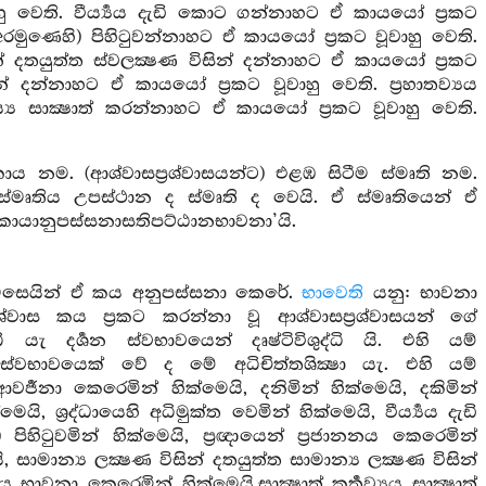
ාහු වෙති. වීර්‍ය්‍යය දැඩි කොට ගන්නාහට ඒ කායයෝ ප්‍රකට
අරමුණෙහි) පිහිටුවන්නාහට ඒ කායයෝ ප්‍රකට වූවාහු වෙති.
න් දතයුත්ත ස්වලක්‍ෂණ විසින් දන්නාහට ඒ කායයෝ ප්‍රකට
ින් දන්නාහට ඒ කායයෝ ප්‍රකට වූවාහු වෙති. ප්‍රහාතව්‍යය
ය්‍ය සාක්‍ෂාත් කරන්නාහට ඒ කායයෝ ප්‍රකට වූවාහු වෙති.
 කාය නම. (ආශ්වාසප්‍රශ්වාසයන්ට) එළඹ සිටීම ස්මෘති නම.
මෘතිය උපස්ථාන ද ස්මෘති ද වෙයි. ඒ ස්මෘතියෙන් ඒ
කායානුපස්සනාසතිපට්ඨානභාවනා’යි.
මෙසෙයින් ඒ කය අනුපස්සනා කෙරේ.
භාවෙති
යනු: භාවනා
්වාස කය ප්‍රකට කරන්නා වූ ආශ්වාසප්‍රශ්වාසයන් ගේ
ධි යැ දර්‍ශන ස්වභාවයෙන් දෘෂ්ටිවිශුද්ධි යි. එහි යම්
පස්වභාවයෙක් වේ ද මේ අධිචිත්තශික්‍ෂා යැ. එහි යම්
 ආවර්‍ජනා කෙරෙමින් හික්මෙයි, දනිමින් හික්මෙයි, දකිමින්
යි, ශ්‍රද්ධායෙහි අධිමුක්ත වෙමින් හික්මෙයි, වීර්‍ය්‍යය දැඩි
ිහිටුවමින් හික්මෙයි, ප්‍රඥායෙන් ප්‍රජානනය කෙරෙමින්
ි, සාමාන්‍ය ලක්‍ෂණ විසින් දතයුත්ත සාමාන්‍ය ලක්‍ෂණ විසින්
ය භාවනා කෙරෙමින් හික්මෙයි,සාක්‍ෂාත් කර්‍තව්‍යය සාක්‍ෂාත්