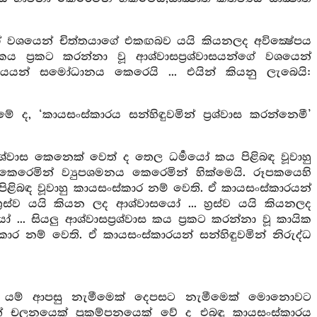
යන්ගේ වශයෙන් චිත්තයාගේ එකඟබව යයි කියනලද අවික්‍ෂේපය
 කය ප්‍රකට කරන්නා වූ ආශ්වාසප්‍රශ්වාසයන්ගේ වශයෙන්
රියයන් සමෝධානය කෙරෙයි ... එයින් කියනු ලැබෙයි:
ේ ද, ‘කායසංස්කාරය සන්හිඳුවමින් ප්‍රශ්වාස කරන්නෙමී’
ශ්වාස කෙනෙක් වෙත් ද තෙල ධර්‍මයෝ කය පිළිබඳ වූවාහු
 කෙරෙමින් ව්‍යුපශමනය කෙරෙමින් හික්මෙයි. රූපකයෙහි
 පිළිබඳ වූවාහු කායසංස්කාර නම් වෙති. ඒ කායසංස්කාරයන්
්‍රස්ව යයි කියන ලද ආශ්වාසයෝ ... හ්‍රස්ව යයි කියනලද
යෝ ... සියලු ආශ්වාසප්‍රශ්වාස කය ප්‍රකට කරන්නා වූ කායික
කාර නම් වෙති. ඒ කායසංස්කාරයන් සන්හිඳුවමින් නිරුද්ධ
 යම් ආපසු නැමීමෙක් දෙපසට නැමීමෙක් මොනොවට
 චලනයෙක් ප්‍රකම්පනයෙක් වේ ද එබඳු කායසංස්කාරය