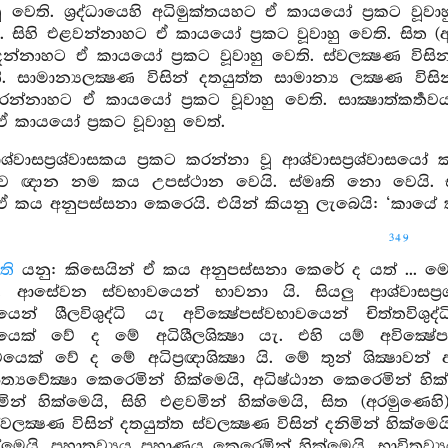
ාහු වෙති. ශ්‍රද්ධායෙහි අධිමුක්තයහට ඒ කායයෝ ප්‍රකට වූව
ි. සිහි එළවන්නාහට ඒ කායයෝ ප්‍රකට වූවාහු වෙති. සිත (
 දන්නාහට ඒ කායයෝ ප්‍රකට වූවාහු වෙති. ස්වලක්‍ෂණ විසි
ි. සාමාන්‍යලක්‍ෂණ විසින් දතයුත්ත සාමාන්‍ය ලක්‍ෂණ විස
රන්නාහට ඒ කායයෝ ප්‍රකට වූවාහු වෙති. සාක්‍ෂාත්කර්‍තව
 කායයෝ ප්‍රකට වූවාහු වෙත්.
ශ්වාසප්‍රශ්වාසකය ප්‍රකට කරන්නා වූ ආශ්වාසප්‍රශ්වාසයෝ
ව ඥාන නම කය උපස්ථාන වෙයි. ස්මෘති නො වෙයි. ස්
 කය අනුපස්සනා කෙරෙයි. එයින් කියනු ලැබෙයි: ‘කායේ 
349
ති
යනු: කිසෙයින් ඒ කය අනුපස්සනා කෙරේ ද යත් ... 
. ආසේවන ස්වභාවයෙන් භාවනා යි. සියලු ආශ්වාසප්‍රශ
ෙන් ශීලවිශුද්ධි යැ අවික්‍ෂේපස්වභාවයෙන් චිත්තවිශුද්
යෙක් වේ ද මේ අධිශීලශික්‍ෂා යැ. එහි යම් අවික්‍ෂේ
ාවයෙක් වේ ද මේ අධිප්‍රඥාශික්‍ෂා යි. මේ තුන් ශික්‍ෂාවන්
්‍රත්‍යවේක්‍ෂා කෙරෙමින් හික්මෙයි, අධිෂ්ඨාන කෙරෙමින් හික්මෙ
් හික්මෙයි, සිහි එළවමින් හික්මෙයි, සිත (අරමුණෙහි) ප
්වලක්‍ෂණ විසින් දතයුත්ත ස්වලක්‍ෂණ විසින් දනිමින් හික්මෙය
්මෙයි, ප්‍රහාතව්‍යය ප්‍රහාණය කෙරෙමින් හික්මෙයි, භාවිතව්‍ය