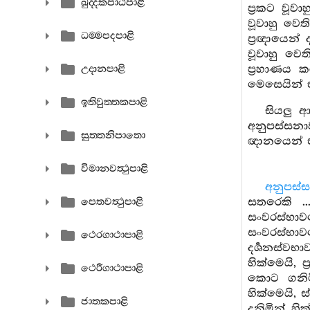
ඛුද‍්දකපාඨපාළි
ප්‍රකට වූව
වූවාහු වෙත
ධම‍්මපදපාළි
ප්‍රඥායෙන්
වූවාහු වෙත
ප්‍රහාණය ක
උදානපාළි
මෙසෙයින් ඒ
ඉතිවුත‍්තකපාළි
සියලු ආ
අනුපස්සනා
සුත‍්තනිපාතො
ඥානයෙන් ඒ
විමානවත්‍ථුපාළි
අනුපස්ස
සතරෙකි ..
පෙතවත්‍ථුපාළි
සංවරස්භාවය
සංවරස්භාව
ථෙරගාථාපාළි
දර්‍ශනස්වභ
හික්මෙයි, ප
ථෙරීගාථාපාළි
කොට ගනිමින
හික්මෙයි, ස
ජාතකපාළි
දනිමින් හික