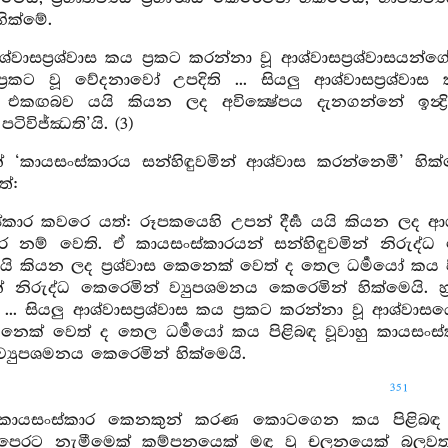
ික්මේ.
ශ්වාසප්‍රශ්වාස කය ප්‍රකට කරන්නා වූ ආශ්වාසප්‍රශ්වාස
්‍රකට වූ වේදනාවෝ උපදිති ... සියලු ආශ්වාසප්‍රශ්වාස
 එකඟබව යයි කියන ලද අවික්‍ෂේපය දැනගන්නේ ඉන්‍ද්‍
පටිවිජ්ඣති’යි. (3)
් ‘කායසංස්කාරය සන්හිඳුවමින් ආශ්වාස කරන්නෙමී’ හික්ම
ත්:
කාර කවරෙ යත්: රූපකයෙහි උපන් දීර්‍ඝ යයි කියන ලද ආ
ර නම් වෙති. ඒ කායසංස්කාරයන් සන්හිඳුවමින් නිරුද්ධ
ඝ යයි කියන ලද ප්‍රශ්වාස කෙනෙක් වෙත් ද තෙල ධර්‍මයෝ කය
න් නිරුද්ධ කෙරෙමින් ව්‍යුපශමනය කෙරෙමින් හික්මෙයි. හ
ෝ ... සියලු ආශ්වාසප්‍රශ්වාස කය ප්‍රකට කරන්නා වූ ආශ්වාස
කෙනෙක් වෙත් ද තෙල ධර්‍මයෝ කය පිළිබඳ වූවාහු කායසංස්
්‍යුපශමනය කෙරෙමින් හික්මෙයි.
351
ු කායසංස්කාර කෙනකුන් කරණ කොටගෙන කය පිළිබඳ
ි
 පෙරට නැමීමෙක් කම්පනයෙක් මඳ වූ චලනයෙක් බලවත්