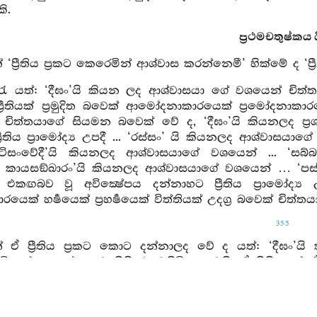
ි.
ප්‍රථමචතුෂ්කය ය
 ‘ප්‍රීතිය ප්‍රකට කෙරෙමින් ආශ්වාස කරන්නෙමී’ හික්මේ ද ‘ප්‍
 කවරැ යත්: ‘දීඝං’යි කියන ලද ආශ්වාසයා ගේ වශයෙන් චිත්තය
ප්‍රීතියක් ප්‍රමුදිත බවෙක් ආමෝදනාකාරයෙක් ප්‍රමෝදනාකාරයෙ
ක් චිත්තයාගේ සියමන බවෙක් වේ ද, ‘දීඝං’යි කියනලද ප්
‍රීතිය ප්‍රාමෝද්‍ය උපදී ... ‘රස්සං’ යි කියනලද ආශ්වාසයාග
ටිසංවේදී’යි කියනලද ආශ්වාසයාගේ වශයෙන් ... ‘සබ්බ
ං කායසඞ්ඛාරං’යි කියනලද ආශ්වාසයාගේ වශයෙන් … ‘පස්ස
එකඟබව වූ අවික්‍ෂේපය දන්නාහට ප්‍රීතිය ප්‍රාමෝද්‍ය 
රයෙක් හර්‍ෂයෙක් ප්‍රහර්‍ෂයෙක් විත්තියක් උදග්‍ර බවෙක් චිත
355
් ඒ ප්‍රීතිය ප්‍රකට කොට දන්නාලද වේ ද යත්: ‘දීඝං’
අවික්‍ෂේපය දන්නාහට සිහි එළඹසිටියා වෙයි. ඒ සිහියෙන් ඒ 
රශ්වාසයාගේ වශයෙන් චිත්තයාගේ ඒකාග්‍රතා සඞ්ඛ්‍යාත අව
ප්‍රීතිය ප්‍රකට කොට දන්නාලද වෙයි. ‘රස්සං’යි කියන ලද 
 ‘සබ්බකායපටිසංවේදී’යි කියනලද ආශ්වාසයාගේ වශයෙන් ..