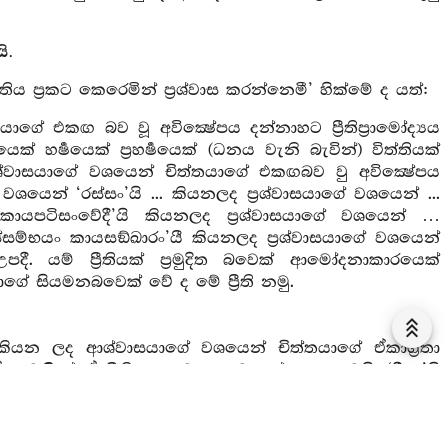
ි.
රීතිය ප්‍රකට කෙරෙමින් ප්‍රශ්වාස කරන්නෙමී’ හික්මේ ද යත්:
ාගේ එකඟ බව වූ අවික්‍ෂේපය දන්නාහට ප්‍රීතිප්‍රාමෝද්‍යය
ක් හර්‍ෂයෙක් ප්‍රහර්‍ෂයෙක් (ධනය වැනි බැවින්) විත්තියක්
‍රශ්වාසයාගේ වශයෙන් චිත්තයාගේ එකඟබව වු අවික්‍ෂේපය
ේ වශයෙන් ‘රස්සං’යි ... කියනලද ප්‍රශ්වාසයාගේ වශයෙන් ...
කායපටිසංවේදී’යි කියනලද ප්‍රශ්වාසයාගේ වශයෙන් …
ම්භයං කායසඞ්ඛාරං’යී කියනලද ප්‍රශ්වාසයාගේ වශයෙන්
උපදී. යම් ප්‍රීතියක් ප්‍රමුදිත බවෙක් ආමෝදනාකාරයෙක්
්තයාගේ සියමනබවෙක් වේ ද මේ ප්‍රීති නමු.
යි කියන ලද ආශ්වාසයාගේ වශයෙන් චිත්තයාගේ ඒකාග්‍රතා
නුවණින් ඒ ප්‍රීතිය ප්‍රකට කොට දන්නාලද වෙයි. ‘දීඝං’යි
ික්‍ෂේපය දන්නාහට සිහි එළඹසිටියා වෙයි. ඒ සිහියෙන් ඒ
ආශ්වාසයාගේ වශයෙන් ... ‘රස්සං’යී කියනලද ප්‍රශ්වාසයාගේ
. ‘සබ්බකායපටිසංවේදී’යි කියනලද ප්‍රශ්වාසයාගේ වශයෙන්