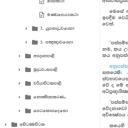
ආශ්වාසප්‍රශ
මග‍්ගකථා
මෙසේ ඇ
මණ‍්ඩපෙය්‍යකථා
ඉපදීම වෙය
වෙත්.
2. යුගනද‍්ධවග‍්ගො
3. පඤ‍්ඤාවග‍්ගො
‘පස්සම
නම, කය උපස
කය අනුපස්
අපදානපාළි
අනුපස්ස
බුද‍්ධවංසපාළි
සතරෙකි: 
ස්වභාවයෙන් 
චරියාපිටකපාළි
වේ ද මේ අධ
අධිප්‍රඥාශික
නෙත‍්තිප‍්පකරණං
‘පස්සම්
වේදනාවෝ උ
පෙටකොපදෙසො
අවික්‍ෂේපය 
අභිධම‍්මපිටක
කයෙහි 