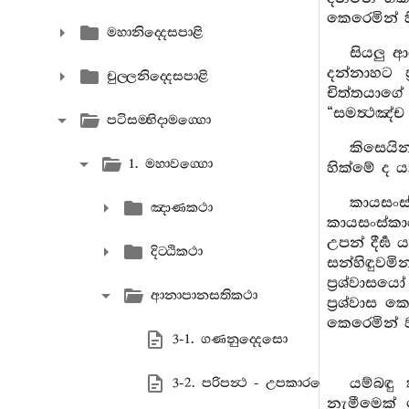
කෙරෙමින් හ
මහානිද‍්දෙසපාළි
සියලු ආ
දන්නාහට ප
චුල‍්ලනිද‍්දෙසපාළි
චිත්තයාගේ
“සමත්‍ථඤ්ච 
පටිසම‍්භිදාමග‍්ගො
කිසෙයින
1. මහාවග‍්ගො
හික්මේ ද ය
කායසංස්
ඤාණකථා
කායසංස්කා
උපන් දීර්‍
දිට‍්ඨිකථා
සන්හිඳුවමි
ප්‍රශ්වාසය
ආනාපානසතිකථා
ප්‍රශ්වාස 
කෙරෙමින් ව
3-1. ගණනුද‍්දෙසො
යම්බඳ
3-2. පරිපන්‍ථ - උපකාරසොළස ඤාණාන
නැමීමෙක්