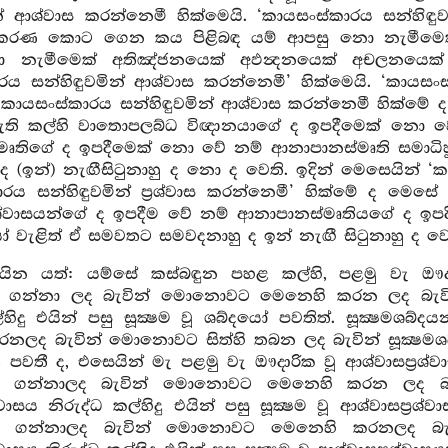
න් ආශ්වාස කරන්නෙමී හික්මෙයි. ‘කායසංස්කාරය සන්හිඳුවම
කරණ කොට ගෙන කය පිළිබඳ යම් ආපසු නො නැමීම
නැමීමෙක් අතිඤ්ජනයෙක් අඵන්‍දනයෙක් අචලනයෙක් අ
ය සන්හිඳුවමින් ආශ්වාස කරන්නෙමී’ හික්මෙයි. ‘කායසංස්කා
කායසංස්කාරය සන්හිඳුවමින් ආශ්වාස කරන්නෙමී හික්මේ ද ‘
ි කල්හි වාතොපලබ්ධ විඥානයාගේ ද ඉපදීමෙක් නො වේ 
මෘතිගේ ද ඉපදීමෙක් නො වේ නම් ආනාපානස්මෘති සමාධ
 (ඉන්) නැඟීසිටුනාහු ද නො ද වෙති. ඉදින් මෙසෙයින් ‘
ාරය සන්හිඳුවමින් ප්‍රශ්වාස කරන්නෙමී’ හික්මේ ද ම
‍රශ්වාසයන්ගේ ද ඉපදීම වේ නම් ආනාපානස්මෘතියගේ ද ඉප
 වැළිත් ඒ සමවතට සමවදනාහු ද ඉන් නැඟී සිටුනාහු ද වෙ
යින යත්: යම්සේ කස්බඳුන පහළ කල්හි, පළමු වැ ඖදාර
න්නා ලද බැවින් මොනොවට මෙනෙහි කරන ලද බැවින්
ල්හිදු එයින් පසු සූක්‍ෂම වූ ශබ්දයෝ පවතිත්. සූක්‍
ලද බැවින් මොනොවට සිත්හි තබන ලද බැවින් සූක්‍ෂමශබ්දය 
ිත පවතී ද, එසෙයින් මැ පළමු වැ ඖදාරික වූ ආශ්වාසප්‍රශ්
ගන්නාලද බැවින් මොනොවට මෙනෙහි කරන ලද බැවි
්වාසය නිරුද්ධ කල්හිදු එයින් පසු සූක්‍ෂම වූ ආශ්වාසප්‍රශ්
න්නාලද බැවින් මොනොවට මෙනෙහි කරනලද බැවින