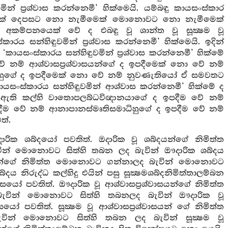
ින් ප්‍රශ්වාස කරන්නෙමී’ හික්මෙයි. යම්බඳු කායසංස්කාර
ෙක් දෙපසට නො නැමීමෙක් මොනොවට නො නැමීමෙක්
කම්පනයෙක් වේ ද එබඳු වූ ශාන්ත වූ සූක්‍ෂම වූ
රය සන්හිඳුවමින් ප්‍රශ්වාස කරන්නෙමී’ හික්මෙයි. ඉදින්
කායසංස්කාරය සන්හිඳුවමින් ප්‍රශ්වාස කරන්නෙමී’ හික්මේ
නම් ආශ්වාසප්‍රශ්වාසයන්ගේ ද ඉපදීමෙක් නො වේ නම්
ිහුගේ ද ඉපදීමෙක් නො වේ නම් නුවණැතියෝ ඒ සමවතට
කායසංස්කාරය සන්හිඳුවමින් ආශ්වාස කරන්නෙමී’ හික්මේ ද
ෙසේ ඇති කල්හි වාතොපලබ්ධවිඥානයාගේ ද ඉපදීම වේ නම්
දීම වේ නම් ආනාපානස්මෘතිසමාධිහුගේ ද ඉපදීම වේ නම්
ත්.
ික ශබ්දයෝ පවතිත්. ඔදාරික වූ ශබ්දයන්ගේ නිමිත්ත
 මොනොවට සිත්හි තබන ලද බැවින් ඖදාරික ශබ්දය
ෂමශබ්දයන්ගේ නිමිත්ත මොනොවට ගන්නාලද බැවින් මොනොවට
නිරුද්ධ කල්හිදු එයින් පසු සූක්‍ෂමශබ්දනිමිත්තාලම්බන
වාසයෝ පවතිත්. ඖදාරික වූ ආශ්වාසප්‍රශ්වාසයන්ගේ නිමිත්ත
න් මොනොවට සිත්හි තබනලද බැවින් ඖදාරික වූ
වාසයෝ පවතිත්. සූක්‍ෂම වූ ආශ්වාසප්‍රශ්වාසයන් ගේ නිමිත්ත
් මොනොවට සිත්හි තබන ලද බැවින් සූක්‍ෂම වූ