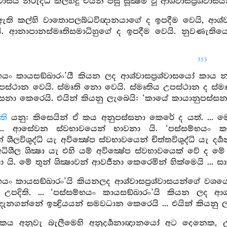
්වාසය නිරුද්ධ කල්හිදු එයින් පසු සූක්‍ෂම වූ ආශ්වාසප්‍රශ්
ති කල්හි වාතොපලබ්ධවිඥානයාගේ ද ඉපදීම වෙයි, ආශ්වා
ි. ආනාපානස්මෘතිසමාධිහුගේ ද ඉපදීම වෙයි. නුවණැතිය
353
්භයං කායසඞ්ඛාරං’යී කියන ලද ආශ්වාසප්‍රශ්වාසයෝ කාය
්ථාන වෙයි. ස්මෘති නො වෙයි. ස්මෘතිය උපස්ථාන ද ස්මෘත
සනා කෙරෙයි. එයින් කියනු ලැබෙයි: ‘කායේ කායානුපස්සන
ති
යනු: කිසෙයින් ඒ කය අනුපස්සනා කෙරේ ද යත්. ...
... ආසේවන ස්වභාවයෙන් භාවනා යි. ‘පස්සම්භයං කාය
ශීලවිශුද්ධි යැ අවික්‍ෂේප ස්වභාවයෙන් චිත්තවිශුද්ධි යැ දර්
ිශීල ශික්‍ෂා යැ එහි යම් අවික්‍ෂේප ස්වභාවයෙක් වේ ද මේ 
්‍ෂා යි. මේ තුන් ශික්‍ෂාවන් ආවර්‍ජනා කෙරෙමින් හික්මෙයි ... සා
භයං කායසඞ්ඛාරං’යි කියනලද ආශ්වාසප්‍රශ්වාසයන්ගේ වශයෙ
පදිති. ... ‘පස්සම්භයං කායසඞ්ඛාරං’යි කියන ලද ආශ
දැනගන්නේ ඉන්‍ද්‍රියයන් සමවධාන කෙරෙයි ... එයින් කියනු ලැ
කය අනුවැ බැලීමෙහි අනුදර්‍ශනාඥානයෝ අට දෙනෙක, උපස