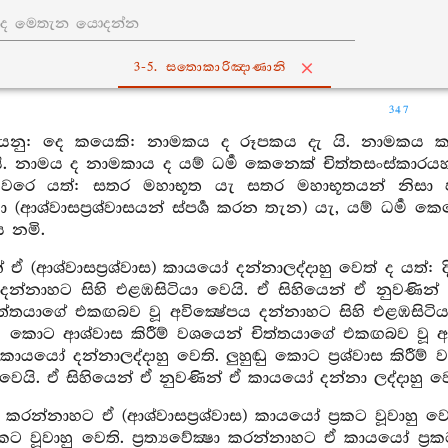
3-5. සතොකාරිඤාණානි
347
නු: දෙ කයෙකි: නාමකය ද රූපකය දැ යි. නාමකය කවර
ි. නාමය ද නාමකාය ද යම් ධර්‍ම කෙනෙක් චිත්තසංස්කාරයහ
වරෙ යත්: සතර මහාභූත යැ සතර මහාභූතයන් නිසා පවත
ා (ආශ්වාසප්‍රශ්වාසයන් ස්පර්‍ශ කරන තැන) යැ, යම් ධර්‍
 නමි.
් ඒ (ආශ්වාසප්‍රශ්වාස) කායයෝ දන්නාලද්දාහු වෙත් ද යත්
 දන්නාහට සිහි එළඹසිටියා වෙයි. ඒ සිහියෙන් ඒ නුවණින් ඒ
ත්තයාගේ එකඟබව වූ අවික්‍ෂේපය දන්නාහට සිහි එළඹසිටිය
ඬු කොට ආශ්වාස කිරීම් වශයෙන් චිත්තයාගේ එකඟබව වූ අව
කායයෝ දන්නාලද්දාහු වෙති. ලුහුඬු කොට ප්‍රශ්වාස කිරීම
වෙයි. ඒ සිහියෙන් ඒ නුවණින් ඒ කායයෝ දන්නා ලද්දාහු වෙ
ා කරන්නාහට ඒ (ආශ්වාසප්‍රශ්වාස) කායයෝ ප්‍රකට වූවාහු 
කට වූවාහු වෙති. ප්‍රත්‍යවේක්‍ෂා කරන්නාහට ඒ කායයෝ ප්