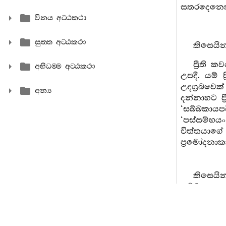
සතරදෙනෙක
විනය අට‍්ඨකථා
සුත‍්ත අට‍්ඨකථා
කිසෙයින්
ප්‍රීති
අභිධම‍්ම අට‍්ඨකථා
උපදී. යම් 
උදග්‍රබවෙ
අන්‍ය
දන්නාහට ප්
‘සබ්බකායප
‘පස්සම්භය
චිත්තයාගේ 
ප්‍රමෝදනාකා
කිසෙයින
සඞ්ඛ්‍යාත 
කියනලද ප්‍
නුවණින් ඒ 
වශයෙන් ...