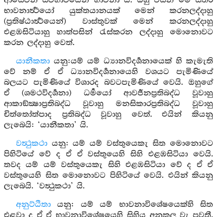
ආසේවන ස්වභාවයෙන් භාවනා යි. ඔහු විසින් මේ සතර
භාවනාර්‍ත්‍ථයෝ යුක්තයානයක් මෙන් කරනලද්දාහු
(ප්‍රතිෂ්ඨාර්‍ත්‍ථයෙන්) වාස්තුවක් මෙන් කරනලද්දාහු
එළඹසිටියාහු හාත්පසින් රැස්කරන ලද්දාහු මොනොවට
කරන ලද්දාහු වෙත්.
යානීකතා
යනු:යම් යම් ධ්‍යානවිදර්‍ශනායෙක් හි කැමැති
වේ නම් ඒ ඒ ධ්‍යානවිදර්‍ශනායෙහි වශයට පැමිණියේ
බලයට පැමිණියේ විශාරද බවටපැමිණියේ වෙයි. ඔහුගේ
ඒ (ශමථවිදර්‍ශනා) ධර්‍මයෝ ආවර්‍ජනප්‍රතිබද්ධ වූවාහු
ආකාඞ්ක්‍ෂාප්‍රතිබද්ධ වූවාහු මනසිකාරප්‍රතිබද්ධ වූවාහු
චිත්තෝත්පාද ප්‍රතිබද්ධ වූවාහු වෙත්. එයින් කියනු
ලැබෙයි: ‘යානීකතා’ යි.
වත්‍ථුකථා
යනු: යම් යම් වස්තුයෙකැ සිත මොනොවට
පිහිටියේ වේ ද ඒ ඒ වස්තුයෙහි සිහි එළඹසිටියා වෙයි.
තවද යම් යම් වස්තුයෙකැ සිහි එළඹසිටියා වේ ද ඒ ඒ
වස්තුයෙහි සිත මොනොවට පිහිටියේ වෙයි. එයින් කියනු
ලැබෙයි. ‘වත්‍ථුකථා’ යි.
අනුට්ඨිතා
යනු: යම් යම් භාවනාවිශේෂයෙක්හි සිත
එළවා ද ඒ ඒ භාවනාවිශේෂයෙහි සිහිය අනුකූල වැ පවතී.