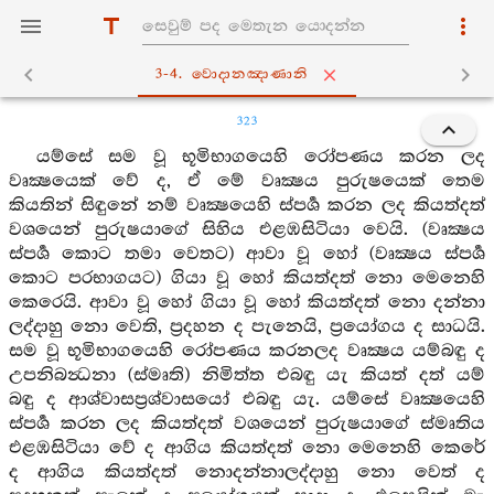
3-4. වොදානඤාණානි
323
යම්සේ සම වූ භූමිභාගයෙහි රෝපණය කරන ලද
වෘක්‍ෂයෙක් වේ ද, ඒ මේ වෘක්‍ෂය පුරුෂයෙක් තෙම
කියතින් සිඳුනේ නම් වෘක්‍ෂයෙහි ස්පර්‍ශ කරන ලද කියත්දත්
වශයෙන් පුරුෂයාගේ සිහිය එළඹසිටියා වෙයි. (වෘක්‍ෂය
ස්පර්‍ශ කොට තමා වෙතට) ආවා වූ හෝ (වෘක්‍ෂය ස්පර්‍ශ
කොට පරභාගයට) ගියා වූ හෝ කියත්දත් නො මෙනෙහි
කෙරෙයි. ආවා වූ හෝ ගියා වූ හෝ කියත්දත් නො දන්නා
ලද්දාහු නො වෙති, ප්‍රදහන ද පැනෙයි, ප්‍රයෝගය ද සාධයි.
සම වූ භූමිභාගයෙහි රෝපණය කරනලද වෘක්‍ෂය යම්බඳු ද
උපනිබන්‍ධනා (ස්මෘති) නිමිත්ත එබඳු යැ කියත් දත් යම්
බඳු ද ආශ්වාසප්‍රශ්වාසයෝ එබඳු යැ. යම්සේ වෘක්‍ෂයෙහි
ස්පර්‍ශ කරන ලද කියත්දත් වශයෙන් පුරුෂයාගේ ස්මෘතිය
එළඹසිටියා වේ ද ආගිය කියත්දත් නො මෙනෙහි කෙරේ
ද ආගිය කියත්දත් නොදන්නාලද්දාහු නො වෙත් ද