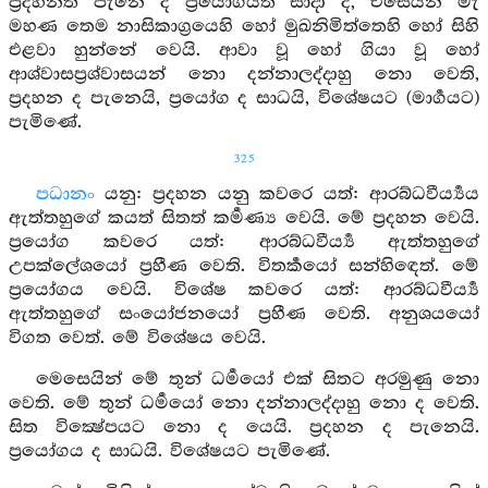
ප්‍රදහනත් පැනේ ද ප්‍රයෝගයත් සාදා ද, එසෙයින් මැ
මහණ තෙම නාසිකාග්‍රයෙහි හෝ මුඛනිමිත්තෙහි හෝ සිහි
එළවා හුන්නේ වෙයි. ආවා වූ හෝ ගියා වූ හෝ
ආශ්වාසප්‍රශ්වාසයන් නො දන්නාලද්දාහු නො වෙති,
ප්‍රදහන ද පැනෙයි, ප්‍රයෝග ද සාධයි, විශේෂයට (මාර්‍ගයට)
පැමිණේ.
325
පධානං
යනු: ප්‍රදහන යනු කවරෙ යත්: ආරබ්ධවීර්‍ය්‍යය
ඇත්තහුගේ කයත් සිතත් කර්‍මණ්‍ය වෙයි. මේ ප්‍රදහන වෙයි.
ප්‍රයෝග කවරෙ යත්: ආරබ්ධවීර්‍ය්‍ය ඇත්තහුගේ
උපක්ලේශයෝ ප්‍රහීණ වෙති. විතර්‍කයෝ සන්හිඳෙත්. මේ
ප්‍රයෝගය වෙයි. විශේෂ කවරෙ යත්: ආරබ්ධවීර්‍ය්‍ය
ඇත්තහුගේ සංයෝජනයෝ ප්‍රහීණ වෙති. අනුශයයෝ
විගත වෙත්. මේ විශේෂය වෙයි.
මෙසෙයින් මේ තුන් ධර්‍මයෝ එක් සිතට අරමුණු නො
වෙති. මේ තුන් ධර්‍මයෝ නො දන්නාලද්දාහු නො ද වෙති.
සිත වික්‍ෂේපයට නො ද යෙයි. ප්‍රදහන ද පැනෙයි.
ප්‍රයෝගය ද සාධයි. විශේෂයට පැමිණේ.