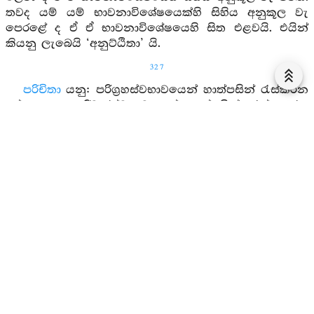
තවද යම් යම් භාවනාවිශේෂයෙක්හි සිහිය අනුකූල වැ
පෙරළේ ද ඒ ඒ භාවනාවිශේෂයෙහි සිත එළවයි. එයින්
කියනු ලැබෙයි ‘අනුට්ඨිතා’ යි.
327
පරිචිතා
යනු: පරිග්‍රහස්වභාවයෙන් හාත්පසින් රැස්කරන
ලද්දාහු යැ පරිවාරස්වභාවයෙන් හාත්පසින් රැස් කරන
ලද්දාහු යැ පරිපූරස්වභාවයෙන් හාත්පසින් රැස්කරන
ලද්දාහු යැ ස්මෘතියෙන් පරිග්‍රහ කරනුයේ ලාමක අකුශල
ධර්‍මයන් දිනා නු යි පරිචිතයෝ යි.
සුසමාරද්ධා
යනු: සුසමාරබ්ධයෝ (මොනොවට
කරනලද්දාහු) සතර දෙනෙකි: ඒ භාවනාවිශේෂයෙහි උපන්
යුගනද්ධධර්‍මයන් නො ඉක්ම පවත්නා ස්වභාවයෙන්
සුසමාරබ්ධ යැ, ඉන්‍ද්‍රියයන්ගේ ඒකකෘත්‍යස්වභාවයෙන්
සුසරමාබද්ධ යැ. තදනුච්ඡවිකවීර්‍ය්‍යධූරස්වභාවයෙන්
සුසමාරබ්ධ යැ, ඒ ධ්‍යානවිදර්‍ශනාමාර්‍ගයන්ට ප්‍රතිපක්‍ෂ වූ
ක්ලේශයන් මොනොවට නැසූ බැවින් සුසමාරබ්ධ යි.
සුසමං
යනු: ශමයෙක් ඇති සුශමයෙක් ඇති. ‘ශම’ නම්
කවරෙ යත්: ඒ භාවනාවිශේෂයෙහි උපන් යම් නිරවද්‍ය