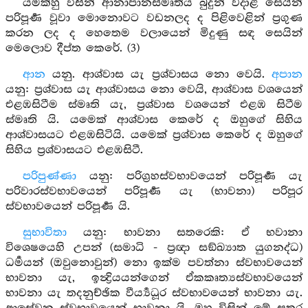
යමක්හු විසින් ආනාපානස්මෘතිය බුදුන් වදාළ සෙයින්
පරිපූර්‍ණ වූවා මොනොවට වඩනලද ද පිළිවෙළින් ප්‍රගුණ
කරන ලද ද හෙතෙම වලායෙන් මිදුණු සඳ සෙයින්
මෙලොව දීප්ත කෙරේ. (3)
ආන
යනු. ආශ්වාස යැ ප්‍රශ්වාසය නො වෙයි.
අපාන
යනු: ප්‍රශ්වාස යැ ආශ්වාසය නො වෙයි, ආශ්වාස වශයෙන්
එළඹසිටීම ස්මෘති යැ, ප්‍රශ්වාස වශයෙන් එළඹ සිටීම
ස්මෘති යි. යමෙක් ආශ්වාස කෙරේ ද ඔහුගේ සිහිය
ආශ්වාසයට එළඹසිටියි. යමෙක් ප්‍රශ්වාස කෙරේ ද ඔහුගේ
සිහිය ප්‍රශ්වාසයට එළඹසිටී.
පරිපුණ්ණා
යනු: පරිග්‍රහස්වභාවයෙන් පරිපූර්‍ණ යැ
පරිවාරස්වභාවයෙන් පරිපූර්‍ණ යැ (භාවනා) පරිපූර
ස්වභාවයෙන් පරිපූර්‍ණ යි.
සුභාවිතා
යනු: භාවනා සතරෙකි: ඒ භවානා
විශෙෂයෙහි උපන් (සමාධි - ප්‍රඥා සඞ්ඛ්‍යාත යුගනද්ධ)
ධර්‍මයන් (ඔවුනොවුන්) නො ඉක්ම පවත්නා ස්වභාවයෙන්
භාවනා යැ, ඉන්‍ද්‍රියයන්ගෙන් ඒකකෘත්‍යස්වභාවයෙන්
භාවනා යැ තදනුච්ඡික වීර්‍ය්‍යධූර ස්වභාවයෙන් භාවනා යැ.