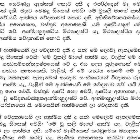
ුක සෙවණලු ඇත්තක් කොට දකී ද එපරිද්දෙන් මැ ම
් දකී. ඔහුට මෙබඳු සිතෙක් වෙයි: මේ වූකලි මාගේ ආ
ේ’යයි ආත්මය වේදනාවත් කොට දකී. අභිනිවේශපරාමර්‍ශය දෘ
්ටිය අනෙකෙක, වස්තුව අනෙකෙකි. යම් දෘෂ්ටියකුත් 
්ටි වේ. ආත්මානුදෘෂ්ටිය මිථ්‍යාදෘෂ්ටි යැ මිථ්‍යාදෘෂ්
ආත්මය වේදනාවත් කොට දකී.
න් ආත්මයෙහි ලා වේදනාව දකී ද යත්: මෙ ලොවැ ඇතැමෙක
ඳු සිතෙක් වෙයි: ‘මේ වූකලි මාගේ ආත්ම යැ, වැළිත් 
ේ ගන්‍ධසම්පන්නපුෂ්පයෙක් වේ ද, එය ගැන පුරුෂයෙක් මෙ
න්‍ධය අනෙකෙකි. වැළිත්, ඒ මේ ගන්‍ධය තෙමේ මේ පුෂ
් මැ මෙලොව ඇතැමෙක් සංඥාව සංස්කාරයන් විඥානය රූප
 ආත්ම යැ, වැළිත් මේ ආත්මයෙහි මේ වේදනාව වේ’ යයි ආත
්තු නො වෙයි. වස්තුව දෘෂ්ටි නො වෙයි, දෘෂ්ටිය අනෙකක, ව
වූ වේදනාවස්තුකආත්මානුදෘෂ්ටි වේ. ආත්මානුදෘෂ්ටිය මිථ්‍යාදෘ
ෝජනයෝ යි. මෙසෙයින් ආත්මයෙහි ලා වේදනාව දකී.
න් වේදනායෙහි ලා ආත්මය දකී ද යත්: මෙලොව ඇතැමෙක්
බඳු සිතෙක් වෙයි: ‘මේ වූ කලි මාගේ ආත්ම යැ. වැ
ි ලා ආත්මය දකී. යම්සේ මැණිකෙක් කරඬුවෙක බහාලන 
ැණිකැ මේ කරඬු යැ, මැණික අනෙකෙක කරඬුව අනෙකෙ