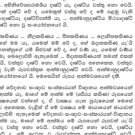
ිනිවේශපරාමර්‍ශය දෘෂ්ටි යැ, දෘෂ්ටිය වස්තු නො වෙයි.
ක් දෘෂ්ටි වේ ද යමෙකුත් වස්තු වේ ද මේ පළමු වැනි
දෘෂ්ටියැ දෘෂ්ටිවිපත්ති යැ ... ආත්මානුදෘෂ්ටිය මිථ්‍යාදෘෂ්ටි
ු දෘෂ්ටි නො වූ සංයෝජනයෝ යි.
ිණය ... නීලකසිණය ... පීතකසිණය ... ලොහිතකසිණය
 හේ මම යැ, යමෙක් මම් වේ ද, හේ ඔදාතකසිණ යැ’යි
හුගේ යම් සිළුවක් වේ ද, හේ වර්‍ණ යැ, යමෙක් වර්‍ණය
ෙන් මැ මෙලොව්හි ඇතැමෙක් ... ඕදාතකසිණයත් තමාත් එකක්
ෙයි, වස්තුව දෘෂ්ටි නො වෙයි, දෘෂ්ටිය අනෙකෙක. වස්තුව
වැනි රූපවස්තුක ආත්මානුදෘෂ්ටි වෙයි. ආත්මානුදෘෂ්ටිය
 නො වූ සංයෝජනයෝ යි. මෙසෙයින් රූපය ආත්මවශයෙන් දකී.
ෙක් වේදනාව සංඥාව සංස්කාරයන් විඥානය ආත්මවශයෙන්
ගේ ආත්ම යැ, මාගේ මේ ආත්ම මේ (ශරීරය කසිණ) රූපයෙන්
්‍ෂයෙක් වන්නේ ද, ඒ වෘක්‍ෂය ගැන පුරුෂයෙක් මෙසේ
ාව අනෙකක, වැළිත් ඒ මේ වෘක්‍ෂය මේ ඡායායෙන් ඡායාවත්
 ලොව්හි ඇතැමෙක් වේදනාව-සංඥාව-සංස්කාරයන්-විඥානය
ආත්ම යැ, මාගේ මේ ආත්මය මේ රූපයෙන් රූපවත් යැ’යි
යැ වස්තු නො වෙයි. වස්තුව දෘෂ්ටි නො වෙයි, දෘෂ්ටිය
ේ ද, මේ දෙවනු වූ රූපවස්තුක ආත්මානුදෘෂ්ටි වෙයි.