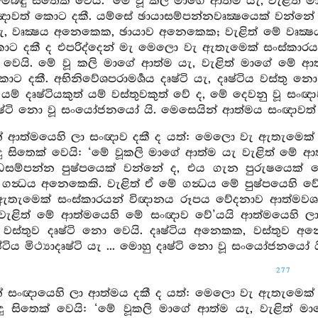
 මෙබඳු සිතෙක් වෙයි. ‘මේ වූ කලි මාගේ ආත්ම යැ, වැළි
ාවත් කොට දකී. යම්සේ ඡායාසම්පන්නවෘක්‍ෂයෙක් වන්නේ 
ැ, වෘක්‍ෂය අනෙකෙක, ඡායාව අනෙකෙක; වැළිත් මේ වෘක්‍ෂ
ොට දකී ද එපරිද්දෙන් මැ මෙලො වැ ඇතැමෙක් සංස්කාර
් වෙයි. මේ වූ කලි මාගේ ආත්ම යැ, වැළිත් මාගේ මේ
ට දකී. අභිනිවේශපරාමර්‍ශය දෘෂ්ටි යැ, දෘෂ්ටිය වස්තු න
ම් දෘෂ්ටියකුත් යම් වස්තුවකුත් වේ ද, මේ දෙවනු වූ සංඥාවස
දෘෂ්ටි නො වූ සංයෝජනයෝ යි. මෙසෙයින් ආත්මය සංඥාවත්
න් ආත්මයෙහි ලා සංඥාව දකී ද යත්: මෙලො වැ ඇතැමෙක්
ු සිතෙක් වෙයි: ‘මේ වූකලි මාගේ ආත්ම යැ වැළිත් මේ 
‍ධසම්පන්න පුෂ්පයෙක් වන්නේ ද, එය ගැන පුරුෂයෙක් ම
්‍ධය අනෙකෙකි. වැළිත් ඒ මේ ගන්‍ධය මේ පුෂ්පයෙහි වේ’ ය
ැමෙක් සංස්කාරයන් විඥානය රූපය වේදනාව ආත්මවශයෙන්
වැළිත් මේ ආත්මයෙහි මේ සංඥාව වේ’යයි ආත්මයෙහි ලා සංඥ
වස්තුව දෘෂ්ටි නො වෙයි. දෘෂ්ටිය අනෙකක, වස්තුව අනෙ
්ටිය මිථ්‍යාදෘෂ්ටි යැ ... මොහු දෘෂ්ටි නො වූ සංයෝජනයෝ
277
න් සංඥායෙහි ලා ආත්මය දකී ද යත්: මෙලො වැ ඇතැමෙක්
ු සිතෙක් වෙයි: ‘මේ වූකලි මාගේ ආත්ම යැ, වැළිත් 