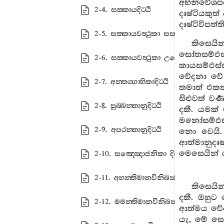
අභිනිවේශපර
2-4. සක‍්කායදිට‍්ඨි
දෘෂ්ටියකුත්
දෘෂ්ටිවිපත
2-5. සක‍්කායවත්‍ථුකා සස‍්සතදිට‍්ඨි
කිසෙය
සෝතසම්ඵස
2-6. සක‍්කායවත්‍ථුකා උච‍්ඡෙදදිට‍්ඨි
කායසම්ඵස්
වේදනා වේ 
2-7. අන‍්තග‍්ගාහිකාදිට‍්ඨි
තමාත් එකක්
සිළුවත් ව
2-8. පුබ‍්බන‍්තානුදිට‍්ඨි
දකී. යමක්
මනෝසම්ඵස්ස
2-9. අපරන‍්තානුදිට‍්ඨි
නො වෙයි. 
ආත්මානුදෘෂ
මෙසෙයින් 
2-10. සඤ‍්ඤොජනිකා දිට‍්ඨි
2-11. අහන‍්තිමානවිනිබන්‍ධා දිට‍්ඨි
කිසෙයි
දකී. ඔහුට
2-12. මමන‍්තිමානවිනිබන්‍ධා දිට‍්ඨි
ආත්මය වේද
යැ, මේ ස