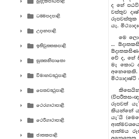
ඛුද‍්දකපාඨපාළි
ද හේ පඨවි
වස්තුව දෘ
ධම‍්මපදපාළි
රූපවස්තුක ආ
යැ. මිථ්‍ය
උදානපාළි
මෙ ලොව
... ඕදාත
ඉතිවුත‍්තකපාළි
ඕදාතකසිණය
වේ ද, හේ ස
සුත‍්තනිපාතො
මැ කොට දකී
අනෙකෙකි. 
විමානවත්‍ථුපාළි
මිථ්‍යාදෘෂ
කිසෙයි
පෙතවත්‍ථුපාළි
(විපරීතසං
රූපවත් යැ
ථෙරගාථාපාළි
කියන්නේ ය
යැ’යි (මෙ
ථෙරීගාථාපාළි
ආත්මවශයෙන
ආත්මය රූප
ජාතකපාළි
අනෙකෙක, ව