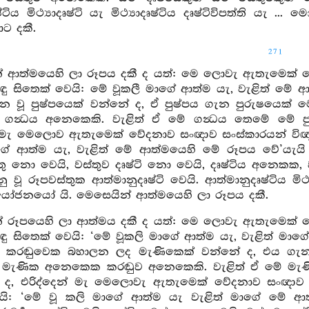
්ටිය මිථ්‍යාදෘෂ්ටි යැ මිථ්‍යාදෘෂ්ටිය දෘෂ්ටිවිපත්ති ය
ට දකී.
271
න් ආත්මයෙහි ලා රූපය දකී ද යත්: මෙ ලොවැ ඇතැමෙක් 
ඳු සිතෙක් වෙයි: මේ වූකලී මාගේ ආත්ම යැ, වැළිත් මේ 
න්න වූ පුෂ්පයෙක් වන්නේ ද, ඒ පුෂ්පය ගැන පුරුෂයෙක් ම
න්‍ධය අනෙකෙකි. වැළිත් ඒ මේ ගන්‍ධය තෙමේ මේ පුෂ්
් මැ මෙලොව ඇතැමෙක් වේදනාව සංඥාව සංස්කාරයන් විඥා
ගේ ආත්ම යැ, වැළිත් මේ ආත්මයෙහි මේ රූපය වේ’යැයි ආත
්තු නො වෙයි, වස්තුව දෘෂ්ටි නො වෙයි, දෘෂ්ටිය අනෙකක, ව
 වූ රූපවස්තුක ආත්මානුදෘෂ්ටි වෙයි. ආත්මානුදෘෂ්ටිය මිථ්‍යාද
ෝජනයෝ යි. මෙසෙයින් ආත්මයෙහි ලා රූපය දකී.
න් රූපයෙහි ලා ආත්මය දකී ද යත්: මෙ ලොවැ ඇතැමෙක් 
ඳු සිතෙක් වෙයි: ‘මේ වූකලි මාගේ ආත්ම යැ, වැළිත් ම
සේ කරඬුවෙක බහාලන ලද මැණිකෙක් වන්නේ ද, එය ගැන
, මැණික අනෙකෙක කරඬුව අනෙකෙකි. වැළිත් ඒ මේ මැ
 ද, එරිද්දෙන් මැ මෙලොවැ ඇතැමෙක් වේදනාව සංඥාව 
ෙයි: ‘මේ වූ කලි මාගේ ආත්ම යැ වැළිත් මාගේ මේ ආ