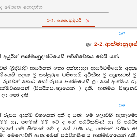
2-2. අත‍්තානුදිට‍්ඨි
267
2-2. ආත්මානුදෘෂ
ි අයුරින් ආත්මානුදෘෂ්ටියෙහි අභිනිවේශය වෙයි යත්:
ි (බුද්ධාදි) ආර්‍ය්‍යයන් නො දක්නාසුලු ආර්‍ය්‍යධර්‍මයෙහි අදක
ර්‍මයෙහි අදක්‍ෂ වූ සත්පුරුෂ ධර්‍මයෙහි අවිනීත වූ අශ්‍ර
ය රූපවත් කොට හෝ රූපය ආත්මයෙහි ලා හෝ ආත්මය රූපයෙහ
ත්මවශයෙන් (විපරීතසංඥායෙන් ) දකී. ආත්මය වි
 ලා හෝ දකී.
269
න් රූපය ආත්ම වශයෙන් දකී ද යත්: මෙ ලොව්හි ඇතැමෙ
මම යැ, යමෙක් මම් වේ ද හේ පඨවීකසිණ යැ යි පඨවී
හුගේ යම් සිළුවක් වේ ද හේ වර්‍ණ යැ, යමෙක් වර්‍ණය වේ
් මැ මෙලොව්හි ඇතැමෙක් පඨවිකසිණය ආත්මවශයෙන් දකී.