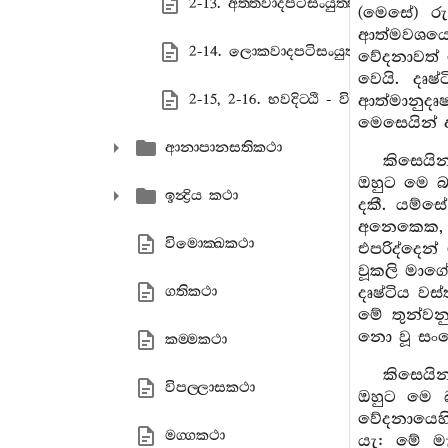
2-13. අත‍්තවාදපටිසංයුත‍්තා දිට‍්ඨි
(මෙසේ) ර
ආත්මවශයෙන
2-14. ලොකවාදපටිසංයුත‍්තා දිට‍්ඨි
වේදනාවත් ව
වෙයි. දෘෂ
2-15, 2-16. භවදිට‍්ඨි - විභවදිට‍්ඨියො
ආත්මානුදෘෂ
මෙසෙයින් 
ආනාපානසතිකථා
කිසෙයි
ඔහුට මෙ බ
ඉන්‍ද්‍රිය කථා
දකී. යම්ස
අනෙකෙක, ග
විමොක‍්ඛකථා
එපරිද්දෙන
වූකලි මාගේ
ගතිකථා
දෘෂ්ටිය වස
මේ තුන්වනු 
නො වූ සංය
කම‍්මකථා
කිසෙයි
විපල‍්ලාසකථා
ඔහුට මෙ 
වේදනායෙහ
මග‍්ගකථා
යැ: මේ ම