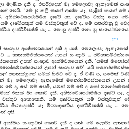
ලා මැණික දකී ද, එපරිද්දෙන් මැ මෙලොවැ ඇතැමෙක් සං
තෙක් වෙයි: ‘මේ වූ කලි මාගේ ආත්ම යැ, වැළිත් මාගේ 
. අභිනිවේශපරාමර්‍ශය දෘෂ්ටි යැ, දෘෂ්ටිය වස්තු නො ව
ම් දෘෂ්ටියකුත් යම් වස්තුවකුත් වේ ද, මේ සතරවනු වූ වෙදනා
ාදෘෂ්ටිය දෘෂ්ටිවිපත්ති යැ ... මොහු දෘෂ්ටි නො වූ සංයෝජ
275
න් සංඥාව ආත්මවශයෙන් දකී ද යත්: මෙලොවැ ඇතැමෙක් 
ව ... ඝානසම්ඵස්සයෙන් උපන් සංඥාව ... ජිව්හාසම්ඵස්ස
සයෙන් උපන් සංඥාව ආත්මවශයෙන් දකී. ‘යමක් මනෝසම්ඵ
මනෝසම්ඵස්සයෙන් උපන් සංඥාව වේ’ යයි මනෝසම්ඵස්සය
ල් පහනක්හුගේ යමක් සිළුව වේ ද, ඒ වර්‍ණ ය, යමෙක් වර්‍ණ
්දෙන් මැ මෙලොවැ ඇතැමෙක් මනෝසම්ඵස්සයෙන් උපන් 
ව වේ ද, හේ මම් වෙමි, යමක් මම් වේ ද මෝ මනෝසම්ඵස
ාත් එකක් මැ කොට දකී. අභිනිවේශපරාමර්‍ශය දෘෂ්ටි යැ, දෘ
ස්තුව අනෙකෙකි. යම් දෘෂ්ටියකුත් යම් වස්තුවකුත් ව
්ටිය මිථ්‍යාදෘෂ්ටි යැ මිථ්‍යාදෘෂ්ටිය දෘෂ්ටිවිපත්ති ය
් දකී.
න් ආත්මය සංඥාවත් කොට දකී ද යත්: මෙ ලොවැ ඇතැම