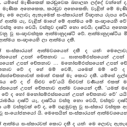
. යම්සේ මැණිකෙක් කරඬුවෙක බහාලන ලද්දේ වන්නේ ද
 මැණික අනෙකෙක, කරඬුව අනෙකෙකි; වැළිත් මේ මැණික
් මැ මෙ ලොවැ ඇතැමෙක් සංස්කාරයන් විඥානය රූපය වේද
ගේ ආත්ම යැ, වැළිත් මාගේ මේ ආත්මය මේ සංඥායෙහි වේ’යය
ය වස්තු නො වෙයි; වස්තුව දෘෂ්ටි නො වෙයි; දෘෂ්ටිය අනෙ
ු වූ සංඥාවස්තුක ආත්මානුදෘෂ්ටි වේ. ආත්මානුදෘෂ්ටිය මි
ආත්මය සංඥායෙහි ලා ආත්මය දකී.
න් සංස්කාරයන් ආත්මවශයෙන් දකී ද යත්: මෙලොව
්සයෙන් උපන් චේතනාව ... ඝානසම්ඵස්සයෙන් උපන් 
්සයෙන් උපන් චේතනාව … මනෝසම්ඵස්සයෙන් උපන් චේ
තනාව වේ ද හේ මම් වෙමි, යමෙක් මම් වේ ද
සජචේතනාවත් තමාත් එකක් මැ කොට දකී. යම්සේ දැල්වෙන
්‍ණය වේ ද ඒ සිළුව වේ’යයි සිළුවත් වර්‍ණයත් එක
්සයෙන් උපන් චේතනාව ආත්ම වශයෙන් දකී. ‘යමක් ම
් වේ ද හෝ මනෝසම්ඵස්සයෙන් උපන් චේතනාව වේ’ යයි
ාමර්‍ශය දෘෂ්ටි යැ, දෘෂ්ටිය වස්තු නො වෙයි, වස්තුව 
හා යම් වස්තුවක් වේ ද, මේ පළමුවනු වූ සංස්කාර වස්තුක ආත්ම
 වූ සංයෝජනයෝ යි. මෙසෙයින් සංස්කාරයන් ආත්මවශයෙන්
න් ආත්මය සංස්කාරවත් කොට දකී ද යත්: මෙ ලොවැ ඇතැ