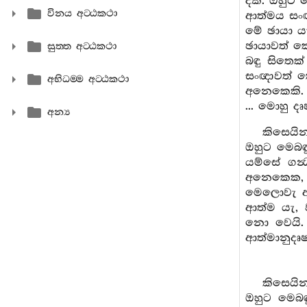
දකී. ඔහුට
විනය අට‍්ඨකථා
ආත්මය සංඥ
මේ ඡායා ය
ඡායාවත් ක
සුත‍්ත අට‍්ඨකථා
බඳු සිතෙක
සංඥාවත් කො
අභිධම‍්ම අට‍්ඨකථා
අනෙකෙකි. ය
... මොහු 
අන්‍ය
කිසෙයි
ඔහුට මෙබඳ
යම්සේ ගන්
අනෙකෙක, ගන
මෙලොවැ ඇත
ආත්ම යැ, 
නො වෙයි. 
ආත්මානුදෘෂ
කිසෙයි
ඔහුට මෙබඳ