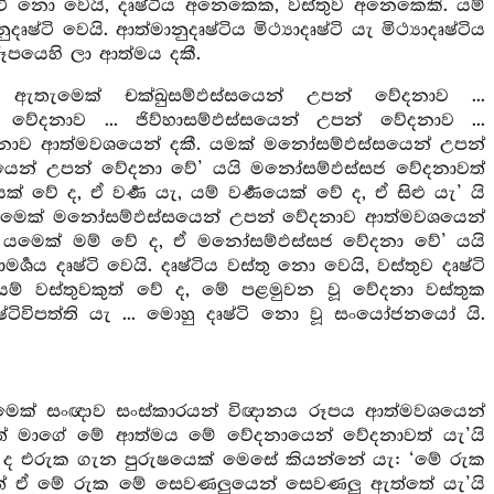
දෘෂ්ටි නො වෙයි, දෘෂ්ටිය අනෙකෙක, වස්තුව අනෙකෙකි. යම්
්ටි වෙයි. ආත්මානුදෘෂ්ටිය මිථ්‍යාදෘෂ්ටි යැ මිථ්‍යාදෘෂ්ටිය
රූපයෙහි ලා ආත්මය දකී.
තැමෙක් චක්ඛුසම්ඵස්සයෙන් උපන් වේදනාව ...
ේදනාව ... ජිව්හාසම්ඵස්සයෙන් උපන් වේදනාව ...
දනාව ආත්මවශයෙන් දකී. යමක් මනෝසම්ඵස්සයෙන් උපන්
සයෙන් උපන් වේදනා වේ’ යයි මනෝසම්ඵස්සජ වේදනාවත්
ේ ද, ඒ වර්‍ණ යැ, යම් වර්‍ණයෙක් වේ ද, ඒ සිළු යැ’ යි
 ඇතැමෙක් මනෝසම්ඵස්සයෙන් උපන් වේදනාව ආත්මවශයෙන්
. යමෙක් මම් වේ ද, ඒ මනෝසම්ඵස්සජ වේදනා වේ’ යයි
 දෘෂ්ටි වෙයි. දෘෂ්ටිය වස්තු නො වෙයි, වස්තුව දෘෂ්ටි
යම් වස්තුවකුත් වේ ද, මේ පළමුවන වූ වේදනා වස්තුක
යැ දෘෂ්ටිවිපත්ති යැ ... මොහු දෘෂ්ටි නො වූ සංයෝජනයෝ යි.
ෙක් සංඥාව සංස්කාරයන් විඥානය රූපය ආත්මවශයෙන්
ළිත් මාගේ මේ ආත්මය මේ වේදනායෙන් වේදනාවත් යැ’යි
ද එරුක ගැන පුරුෂයෙක් මෙසේ කියන්නේ යැ: ‘මේ රුක
ත් ඒ මේ රුක මේ සෙවණලුයෙන් සෙවණලු ඇත්තේ යැ’යි