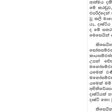
ආත්මය දකී
මේ කරඬුව,
එපරිද්දෙන
වූ කලි මා
යැ, දෘෂ්ටි
ද මේ සතරවන
මෙසෙයින් 
කිසෙයි
සෝතසම්ඵස
කායසම්ඵස
උපන් චේ
මනෝසම්ඵස්
යමෙක් වර
මනෝසම්ඵස
යමෙක් මම
අභිනිවේශපර
දෘෂ්ටියක් 
දෘෂ්ටි නො
කිසෙයි