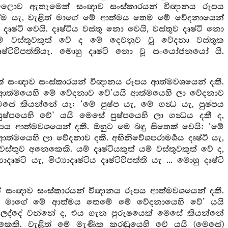
ෙලොව ඇතැමෙක් සංඥාව සංස්කාරයන් විඥානය රූපය
ත්ම යැ, වැළිත් මාගේ මේ ආත්මය තෙම මේ වේදනායෙන්
ෂ්ටි වෙයි. දෘෂ්ටිය වස්තු නො වෙයි, වස්තුව දෘෂ්ටි නො
යම් වස්තුවකුත් වේ ද මේ දෙවනුව වූ වේදනා වස්තුක
ටිය දෘෂ්ටිවිපත්තියැ. මොහු දෘෂ්ටි නො වූ සංයෝජනයෝ යි.
් සංඥාව සංස්කාරයන් විඥානය රූපය ආත්මවශයෙන් දකී.
මේ ආත්මයෙහි මේ වේදනාව වේ’යයි ආත්මයෙහි ලා වේදනාව
සේ කියන්නේ යැ: ‘මේ පුෂ්ප යැ, මේ ගන්‍ධ යැ, පුෂ්පය
්පයෙහි වේ’ යයි මෙසේ පුෂ්පයෙහි ලා ගන්‍ධය දකී ද,
ය ආත්මවශයෙන් දකී. ඔහුට මෙ බඳු සිතෙක් වෙයි: ‘මේ
්මයෙහි ලා වේදනාව දකී. අභිනිවේශපරාමර්‍ශය දෘෂ්ටි යැ,
ස්තුව අනෙකෙකි. යම් දෘෂ්ටියකුත් යම් වස්තුවකුත් වේ ද,
ෂ්ටි යැ, මිථ්‍යාදෘෂ්ටිය දෘෂ්ටිවිපත්ති යැ ... මොහු දෘෂ්ටි
 සංඥාව සංස්කාරයන් විඥානය රූපය ආත්මවශයෙන් දකී.
ළිත් මාගේ මේ ආත්මය තෙමේ මේ වේදනායෙහි වේ’ යයි
ලද්දේ වන්නේ ද, එය ගැන පුරුෂයෙක් මෙසේ කියන්නේ
කි. වැළිත් මේ මැණික කරඬුයෙහි වේ යයි (මෙසේ)