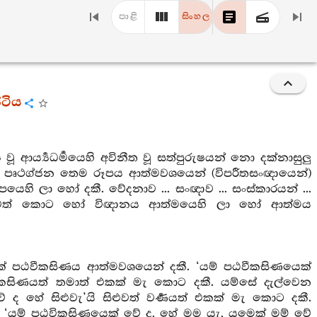
පාළි
සිංහල
්ටිය
්‍ෂ වූ ආර්‍ය්‍යධර්‍මයෙහි අවිනීත වූ සත්පුරුෂයන් නො දක්නාසුලු
ැතවත් වූ පෘථග්ජන තෙම රූපය ආත්මවශයෙන් (විපරීතසංඥායෙන්)
ි ලා හෝ දකී. වේදනාව ... සංඥාව ... සංස්කාරයන් ...
ඥානවත් කොට හෝ විඥානය ආත්මයෙහි ලා හෝ ආත්මය
ක් පඨවීකසිණය ආත්මවශයෙන් දකී. ‘යම් පඨවීකසිණයෙක්
කසිණයත් තමාත් එකක් මැ කොට දකී. යම්සේ දැල්වෙන
 ද හේ සිළුවැ’යි සිළුවත් වර්‍ණයත් එකක් මැ කොට දකී.
 ‘යම් පඨවිකසිණයෙක් වේ ද, හේ මම යැ, යමෙක් මම් වේ