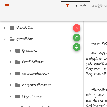
සූත්‍ර නාම
විනයපිටක
සුත‍්තපිටක
කවර විස
දීඝනිකාය
මෙ ලොව්හ
සත්පුරුෂ ධ
මජ‍්ඣිමනිකාය
දකී. ආත්ම
විඥානය ආ
සංයුත‍්තනිකායො
විඥානයෙහි
අඞ‍්ගුත‍්තරනිකායො
කිසෙයි
වේ ද හේ 
ඛුද‍්දකනිකායො
තෙල්පහනක්
එපරිද්දෙන