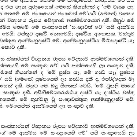
ත් මාගේ මේ ආත්මය තෙමේ මේ සංඥායෙන් සංඥාවත් වේ’යයි
ද එය ගැන පුරුෂයෙක් මෙසේ කියන්නේ ද ‘මේ වෘක්‍ෂ යැ,
ය තෙමේ මේ ඡායායෙන් ඡායාවත් වේ’යයි (මෙසේ) වෘක්‍ෂය
යන් විඥානය රූපය වේදනාව ආත්මවශයෙන් දකි. ඔහුට මෙ
 ආත්මය තෙමේ මේ සංඥායෙන් ‘සංඥාවත් වේ’ යයි ආත්මය
ො වෙයි, වස්තුව දෘෂ්ටි නොවෙයි; දෘෂ්ටිය අනෙකක, වස්තුව
්තුක ආත්මානුදෘෂ්ටි වේ. ආත්මානුදෘෂ්ටිය මිථ්‍යාදෘෂ්ටි යැ
 කොට දකී.
 සංස්කාරයන් විඥානය රූපය වේදනාව ආත්මවශයෙන් දකී.
ආත්මයෙහි මේ සංඥාව වේ’ යයි ආත්මයෙහි ලා සංඥාව දකී.
ෙසේ කියන්නේ ද ‘මේ පුෂ්ප යැ, මේ ගන්‍ධ යැ; පුෂ්පය
යි (මෙසේ) පුෂ්පයෙහි ලා ගන්‍ධය දකී ද, එපරිද්දෙන් මැ
 දකී. ඔහුට මෙ බඳු සිතෙක් වෙයි. ‘මේ වූකලි මාගේ
ාව දකී. අභිනිවේශපරාමර්‍ශය දෘෂ්ටි යැ දෘෂ්ටිය වස්තු
කෙකි. මේ තුන්වනු වූ සංඥාවස්තුක ආත්මානුදෘෂ්ටි වේ.
 යි. මෙසෙයින් ආත්මයෙහි ලා සංඥාව දකී.
 සංස්කාරයන් විඥානය රූපය වේදනාව ආත්මවශයෙන් දකී.
මාගේ මේ ආත්මය මේ සංඥායෙහි වේ’ යයි සංඥායෙහි ලා