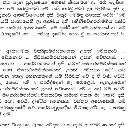
, එය ගැන පුරුෂයෙක් මෙසේ කියන්නේ ද: ‘මේ මැණික,
 මේ කරඬුවෙහි වේ’ යයි කරඬුවෙහි ලා මැණික දකී ද,
නාව ආත්මවශයෙන් දකී. ඔහුට මෙබඳු සිතෙක් වෙයි: ‘මේ
ි සංඥායෙහි ලා ආත්මය දකී. අභිනිවේශපරාමර්‍ශය දෘෂ්ටි
කක වස්තුව අනෙකෙකි. යම් දෘෂ්ටියක් යම් වස්තුවක් හා වේ
ථ්‍යාදෘෂ්ටි යැ ... මොහු දෘෂ්ටිය නො වූ සංයෝජනයෝ යි.
ැ ඇතැමෙක් චක්ඛුසම්ඵස්සයෙන් උපන් චේතනාව ...
චේතනාව ... ජිව්හාසම්ඵස්සයෙන් උපන් චේතනාව …
තනාව … ආත්මවශයෙන් දකී. යමක් මනෝසම්ඵස්සයෙන්
 හෝ මනෝසම්ඵස්සයෙන් උපන් චේතනා වේ’ යයි
 තෙල් පහනක්හුගේ යම් සිළුවක් වේ ද ඒ වර්‍ණ වෙයි.
ක් මැ කොට දකී ද එපරිද්දෙන් මැ මෙලොව ඇතැමෛක්
නෝසම්ඵස්සයෙන් උපන් චේතනාව වේ ද හේ මම් වෙමි.
 මනෝසම්ඵස්සජචේතනාවත් තමාත් එකක් මැ කොට දකී.
දෘෂ්ටි නො වෙයි, දෘෂ්ටිය අනෙකක, වස්තුව අනෙකෙකි. යම්
ානුදෘෂ්ටි වේ. ආත්මානුදෘෂ්ටිය මිථ්‍යාදෘෂ්ටි යැ ... මොහු
 දකී.
මෙක් විඥානය රූපය වේදනාව සංඥාව ආත්මවශයෙන් දකී.