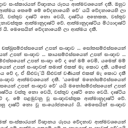
ඥාව සංස්කාරයන් විඥානය රූපය ආත්මවශයෙන් දකී. ඔහුට
මේ ආත්මය තෙමේ මේ වේදනායෙහි වේ’ යයි වේදනායෙහි ලා
ෙයි, වස්තුව දෘෂ්ටි නො වෙයි, දෘෂ්ටිය අනෙකක, වස්තුව
වස්තුක ආත්මානුදෘෂ්ටි වේ. ආත්මානුදෘෂ්ටිය මිථ්‍යාදෘෂ්ටි
නයෝ යි. මෙසෙයින් වේදනායෙහි ලා ආත්මය දකී.
චක්ඛුසම්ඵස්සයෙන් උපන් සංඥාව ... සෝතසම්ඵස්සයෙන්
යෙන් උපන් සංඥාව ... කායසම්ඵස්සයෙන් උපන් සංඥාව ...
ස්සයෙන් උපන් සංඥා වේ ද හේ මම් වෙමි, යමෙක් මම්
ෙන් උපන් සංඥාවත් තමාත් එකක් මැ කොට දකී. යම්සේ
ය වේ ද, ඒ සිළුවැ’යි සිළුවත් වර්‍ණයත් එකක් මැ කොට දකී
සංඥාව ආත්මවශයෙන් දකී. ‘යමෙක් මනෝසම්ඵස්සයෙන්
්සයෙන් උපන් සංඥාව වේ’ යයි මනෝසම්ඵස්සයෙන් උපන්
ෂ්ටිය වස්තු නො වෙයි, වස්තුව දෘෂ්ටි නො වෙයි. දෘෂ්ටිය
ේ ද, මේ පළමුවනු වූ සංඥාවස්තුක ආත්මානුදෘෂ්ටි වේ.
ැ ... මොහු දෘෂ්ටි නො වූ සංයෝජනයෝ යි. මෙසෙයින් සංඥාව
ෙක් සංස්කාරයන් විඥානය රූපය වේදනාව ආත්මවශයෙන්