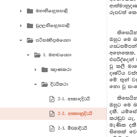
ආත්මානුදෘෂ
මහානිද‍්දෙසපාළි
රූපවත් කො
චුල‍්ලනිද‍්දෙසපාළි
කිසෙයි
ඔහුට මෙ බ
පටිසම‍්භිදාමග‍්ගො
ගන්‍ධසම්ප
අනෙකෙක, ග
1. මහාවග‍්ගො
එපරිද්දෙන
වූ කලී මා
ඤාණකථා
දෘෂ්ටිය වස
මේ තුන් වනු
දිට‍්ඨිකථා
නො වූ සංය
කිසෙයි
2-1. අස‍්සාදදිට‍්ඨි
ඔහුට මෙ බ
දකී. යම්
2-2. අත‍්තානුදිට‍්ඨි
කරඬුව යැ
මැණික දකී
2-3. මිච‍්ඡාදිට‍්ඨි
සිතෙක් ව