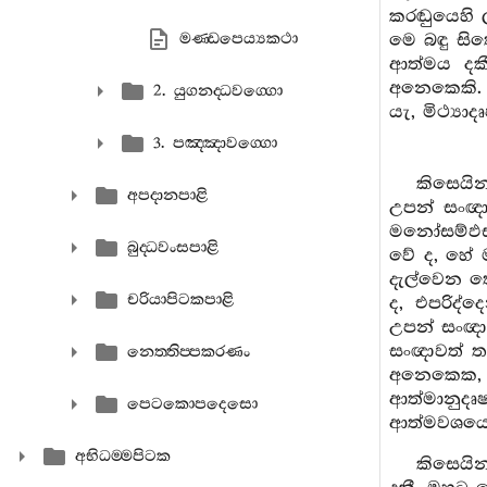
කරඬුයෙහි 
මණ‍්ඩපෙය්‍යකථා
මෙ බඳු සි
ආත්මය දකී
අනෙකෙකි. ය
2. යුගනද‍්ධවග‍්ගො
යැ, මිථ්‍ය
3. පඤ‍්ඤාවග‍්ගො
කිසෙයි
අපදානපාළි
උපන් සංඥා
මනෝසම්ඵස්
බුද‍්ධවංසපාළි
වේ ද, හේ 
දැල්වෙන තෙ
චරියාපිටකපාළි
ද, එපරිද
උපන් සංඥා
සංඥාවත් තම
නෙත‍්තිප‍්පකරණං
අනෙකෙක, ව
ආත්මානුදෘෂ
පෙටකොපදෙසො
ආත්මවශයෙන
අභිධම‍්මපිටක
කිසෙයි