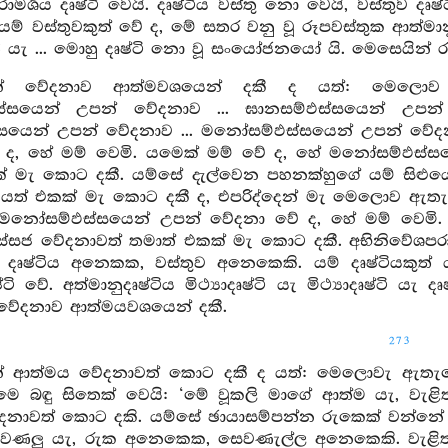
ාමර්‍ශය දෘෂ්ටි වෙයි. දෘෂ්ටිය වස්තු නො වෙයි, වස්තුව 
 යම් වස්තුවකුත් වේ ද, මේ සතර වනු වූ රූපවස්තුක ආත්මානුදෘෂ
්ති යැ ... මොහු දෘෂ්ටි නො වූ සංයෝජනයෝ යි. මෙසෙයින් 
ින් වේදනාව ආත්මවශයෙන් දකී ද යත්: මෙලොව ඇ
්සයෙන් උපන් වේදනාව ... ඝානසම්ඵස්සයෙන් උපන් ව
සයෙන් උපන් වේදනාව ... මනෝසම්ඵස්සයෙන් උපන් වේ
ද, හේ මම් වෙමි. යමෙක් මම් වේ ද, හේ මනෝසම්ඵස්
 මැ කොට දකී. යම්සේ දැල්වෙන පහනක්හුගේ යම් සිළුයෙක් ව
ර්‍ණයත් එකක් මැ කොට දකී ද, එපරිද්දෙන් මැ මෙලොව
 මනෝසම්ඵස්සයෙන් උපන් වේදනා වේ ද, හේ මම් වෙමි
ජ වේදනාවත් තමාත් එකක් මැ කොට දකී. අභිනිවේශපරාමර්‍ශය
දෘෂ්ටිය අනෙකක, වස්තුව අනෙකෙකි. යම් දෘෂ්ටියකුත් 
්ටි වේ. අත්මානුදෘෂ්ටිය මිථ්‍යාදෘෂ්ටි යැ මිථ්‍යාදෘෂ්ටි 
වේදනාව ආත්මයවශයෙන් දකී.
273
න් ආත්මය වේදනාවත් කොට දකී ද යත්: මෙලොවැ ඇතැම
 මෙ බඳු සිතෙක් වෙයි: ‘මේ වූකලි මාගේ ආත්ම යැ, වැ
නාවත් කොට දකි. යම්සේ ඡායාසම්පන්න රුකෙක් වන්නේ 
ෙවණලු යැ, රුක අනෙකෙක, සෙවණැල්ල අනෙකෙකි. වැළි