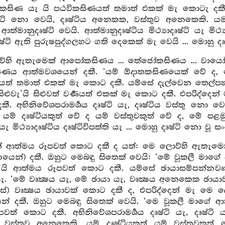
කසිණ යැ යි පඨවිකසිණයත් තමාත් එකක් මැ කොටැ දකී. අභ
ෂ්ටි නො වෙයි, දෘෂ්ටිය අනෙකක, වස්තුව අනෙකෙකි. යම
ත්මානුදෘෂ්ටි වෙයි. ආත්මානුදෘෂ්ටිය මිථ්‍යාදෘෂ්ටි යැ මිථ්‍යා
ාදෘෂ්ටි ඇති පුරුෂපුද්ගලහට ගති දෙකෙක් මැ වෙයි ... මොහ
්හි ඇතැමෙක් ආපෝකසිණය ... තේජෝකසිණය ... වායෝකස
කසිණය ආත්මවශයෙන් දකී. ‘යම් ඕදාතකසිණයෙක් වේ ද,
ත් තමාත් එකක් මැ කොට දකී. යම්සේ දැල්වෙන තෙල්පහනක්
ිළුවැ’යි සිළුවත් වර්‍ණයත් එකක් මැ කොට දකී. එපරිද්ද
. අභිනිවේශපරාමර්‍ශය දෘෂ්ටි යැ, දෘෂ්ටිය වස්තු නො ව
යම් දෘෂ්ටියකුත් වේ ද යම් වස්තුවකුත් වේ ද, මේ පළමු 
්ටි යැ මිථ්‍යාදෘෂ්ටිය දෘෂ්ටිවිපත්ති යැ ... මොහු දෘෂ්ටි
න් ආත්මය රූපවත් කොට දකී ද යත්: මෙ ලොව්හි ඇතැම
ඥායෙන්) දකී. ඔහුට මෙබඳු සිතෙක් වෙයි: ‘මේ වූකලී මා
’යි ආත්මය රූපවත් කොට දකී. යම්සේ ඡායාසම්පන්නවෘක
ැ. ‘මේ වෘක්‍ෂය යැ, මේ ඡායා යැ, වෘක්‍ෂය අනෙකෙක ඡාය
සේ) වෘක්‍ෂය ඡායාවක් කොට දකී ද, එපරිද්දෙන් මැ මෙ
් දකී. ඔහුට මෙබඳු සිතෙක් වෙයි. ‘මෙ වූකලී මාගේ 
වත් කොට දකී. අභිනිවේශපරාමර්‍ශය දෘෂ්ටි යැ, දෘෂ්ටි 
ස්තුව අනෙකෙකි. යම් දෘෂ්ටියකුත් යම් වස්තුවකුත් ව