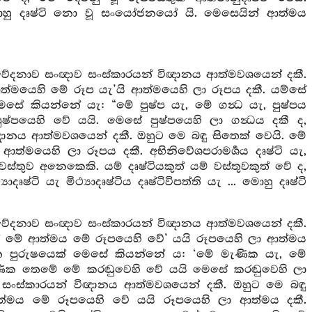
ැ ... මොහු දෘෂ්ටි නො වූ සංයෝජනයෝ යි. මෙසෙයින් ආත්මය
වේදනාව සංඥාව සංස්කාරයන් විඥානය ආත්මවශයෙන් දකී.
ආත්මයෙහි මේ රූප යැ’යි ආත්මයෙහි ලා රූපය දකී. යම්සේ
ෙසේ කියන්නේ යැ: “මේ පුෂ්ප යැ, මේ ගන්‍ධ යැ, පුෂ්පය
පයෙහි වේ යයි. මෙසේ පුෂ්පයෙහි ලා ගන්‍ධය දකී ද,
නය ආත්මවශයෙන් දකී. ඔහුට මෙ බඳු සිතෙක් වෙයි. මේ
්මයෙහි ලා රූපය දකී. අභිනිවේශපරාමර්‍ශය දෘෂ්ටි යැ,
ස්තුව අනෙකෙකි. යම් දෘෂ්ටියකුත් යම් වස්තුවකුත් වේ ද,
ෘෂ්ටි යැ මිථ්‍යාදෘෂ්ටිය දෘෂ්ටිවිපත්ති යැ ... මොහු දෘෂ්ටි
වේදනාව සංඥාව සංස්කාරයන් විඥානය ආත්මවශයෙන් දකී.
ාගේ මේ ආත්මය මේ රූපයෙහි වේ’ යයි රූපයෙහි ලා ආත්මය
 පුරුෂයෙක් මෙසේ කියන්නේ ය: ‘මේ මැණික යැ, මේ
ණික තෙමේ මේ කරඬුවෙහි වේ යයි මෙසේ කරඬුවෙහි ලා
සංස්කාරයන් විඥානය ආත්මවශයෙන් දකී. ඔහුට මෙ බඳු
ත්මය මේ රූපයෙහි වේ යයි රූපයෙහි ලා ආත්මය දකී.