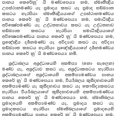
පානය කෙරේනු’ යි මණ්ඩපෙය්‍ය නම, ස්මෘතීන්‍ද්‍රිය
උපස්ථානමණ්ඩ යැ ප්‍රමාදය කසට යැ ප්‍රමාද සඞ්ඛ්‍යාත
කසටය හැරපියා ස්මෘතීන්‍ද්‍රියයාගේ උපස්ථානමණ්ඩය
පානය කෙරේ නු’ යි මණ්ඩපෙය්‍ය නම, සමාධීන්‍ද්‍රිය
අවික්‍ෂේපමණ්ඩ යැ උද්ධතභාවය කසට යැ උද්ධතභාව
සඞ්ඛ්‍යාත කසටය හැරපියා සමාධීන්‍ද්‍රියයාගේ
අවික්‍ෂෙපමණ්ඩය පානය කෙරේ නු’ යි මණ්ඩපෙය්‍ය නම,
ප්‍රඥේන්‍ද්‍රිය දර්‍ශනමණ්ඩ යැ අවිද්‍යාව කසට යැ අවිද්‍යා
සඞ්ඛ්‍යාත කසටය හැරපියා ප්‍රඥේන්‍ද්‍රියයාගේ දර්‍ශනමණ්ඩය
පානය කෙරේ නු’ යි මණ්ඩපෙය්‍ය නමි.
ශ්‍රද්ධාබලය අශ්‍රද්ධායෙහි අකම්ප්‍ය (නො සැලෙන)
මණ්ඩ යැ, අශ්‍රද්ධාව කසට යැ, අශ්‍රද්ධාකසටය හැරපියා
ශ්‍රද්ධාබලයාගේ අශ්‍රද්ධායෙහි අකම්ප්‍යමණ්ඩය පානය
කෙරේ නු’ යි මණ්ඩපෙය්‍ය නම, වීර්‍ය්‍යබලය කුසීදභාවයෙහි
අකම්ප්‍යමණ්ඩ යැ කුසීදභාවය කසට යැ කෞසිද්‍යකසටය
හැරපියා වීර්‍ය්‍යබලයාගේ කුසීදභාවයෙහි අකම්ප්‍යමණ්ඩය
පානය කෙරේ නු’ යි මණ්ඩපෙය්‍ය නම, ස්මෘතිබලය
ප්‍රමාදයෙහි අකම්ප්‍යමණ්ඩ යැ, ප්‍රමාදය කසට යැ
ප්‍රමාදකසටය හැරපියා ස්මෘතිබලයාගේ ප්‍රමාදයෙහි
අකම්ප්‍යමණ්ඩය පානය කෙරේ නු’ යි මණ්ඩපෙය්‍ය නම.