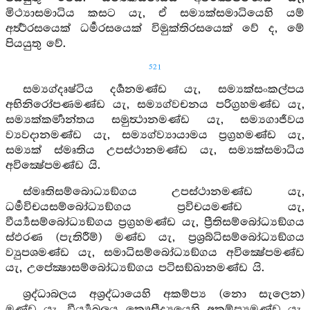
මිථ්‍යාසමාධිය කසට යැ, ඒ සම්‍යක්සමාධියෙහි යම්
අර්‍ත්‍ථරසයෙක් ධර්‍මරසයෙක් විමුක්තිරසයෙක් වේ ද, මේ
පියයුතු වේ.
521
සම්‍යග්දෘෂ්ටිය දර්‍ශනමණ්ඩ යැ, සම්‍යක්සංකල්පය
අභිනිරෝපණමණ්ඩ යැ, සම්‍යග්වචනය පරිග්‍රහමණ්ඩ යැ,
සම්‍යක්කර්‍මාන්තය සමුත්‍ථානමණ්ඩ යැ, සම්‍යගාජීවය
ව්‍යවදානමණ්ඩ යැ, සම්‍යග්ව්‍යායාමය ප්‍රග්‍රහමණ්ඩ යැ,
සම්‍යක් ස්මෘතිය උපස්ථානමණ්ඩ යැ, සම්‍යක්සමාධිය
අවික්‍ෂේපමණ්ඩ යි.
ස්මෘතිසම්බොධ්‍යඞ්ගය උපස්ථානමණ්ඩ යැ,
ධර්‍මවිචයසම්බෝධ්‍යඞ්ගය ප්‍රවිචයමණ්ඩ යැ,
වීර්‍ය්‍යසම්බෝධ්‍යඞ්ගය ප්‍රග්‍රහමණ්ඩ යැ, ප්‍රීතිසම්බෝධ්‍යඞ්ගය
ස්ඵරණ (පැතිරීම්) මණ්ඩ යැ, ප්‍රශ්‍රබ්ධිසම්බෝධ්‍යඞ්ගය
ව්‍යුපශමණ්ඩ යැ, සමාධිසම්බෝධ්‍යඞ්ගය අවික්‍ෂේපමණ්ඩ
යැ, උපේක්‍ෂාසම්බෝධ්‍යඞ්ගය පටිසඞ්ඛානමණ්ඩ යි.
ශ්‍රද්ධාබලය අශ්‍රද්ධායෙහි අකම්ප්‍ය (නො සැලෙන)
මණ්ඩ යැ, වීර්‍ය්‍යබලය කෞසීද්‍යයෙහි අකම්ප්‍යමණ්ඩ යැ,