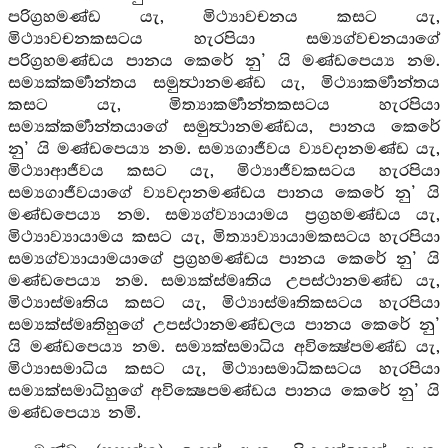
පරිග්‍රහමණ්ඩ යැ, මිථ්‍යාවචනය කසට යැ,
මිථ්‍යාවචනකසටය හැරපියා සම්‍යග්වචනයාගේ
පරිග්‍රහමණ්ඩය පානය කෙරේ නු’ යි මණ්ඩපෙය්‍ය නම.
සම්‍යක්කර්‍මාන්තය සමුත්‍ථානමණ්ඩ යැ, මිථ්‍යාකර්‍මාන්තය
කසට යැ, මිත්‍යාකර්‍මාන්තකසටය හැරපියා
සම්‍යක්කර්‍මාන්තයාගේ සමුත්‍ථානමණ්ඩය, පානය කෙරේ
නු’ යි මණ්ඩපෙය්‍ය නම. සම්‍යගාජීවය ව්‍යවදානමණ්ඩ යැ,
මිථ්‍යාආජීවය කසට යැ, මිථ්‍යාජීවකසටය හැරපියා
සම්‍යගාජීවයාගේ ව්‍යවදානමණ්ඩය පානය කෙරේ නු’ යි
මණ්ඩපෙය්‍ය නම. සම්‍යග්ව්‍යායාමය ප්‍රග්‍රහමණ්ඩය යැ,
මිථ්‍යාව්‍යායාමය කසට යැ, මිත්‍යාව්‍යායාමකසටය හැරපියා
සම්‍යග්ව්‍යායාමයාගේ ප්‍රග්‍රහමණ්ඩය පානය කෙරේ නු’ යි
මණ්ඩපෙය්‍ය නම. සම්‍යක්ස්මෘතිය උපස්ථානමණ්ඩ යැ,
මිථ්‍යාස්මෘතිය කසට යැ, මිථ්‍යාස්මෘතිකසටය හැරපියා
සම්‍යක්ස්මෘතිහුගේ උපස්ථානමණ්ඩලය පානය කෙරේ නු’
යි මණ්ඩපෙය්‍ය නම. සම්‍යක්සමාධිය අවික්‍ෂේපමණ්ඩ යැ,
මිථ්‍යාසමාධිය කසට යැ, මිථ්‍යාසමාධිකසටය හැරපියා
සම්‍යක්සමාධිහුගේ අවික්‍ෂෙපමණ්ඩය පානය කෙරේ නු’ යි
මණ්ඩපෙය්‍ය නමි.