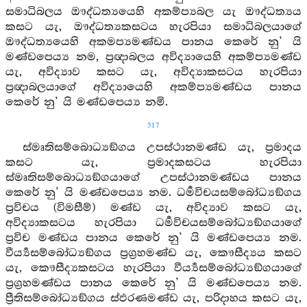
සමාධිබලය ඖද්ධත්‍යයෙහි අකම්ප්‍යබල යැ ඖද්ධත්‍යය
කසට යැ, ඖද්ධත්‍යකසටය හැරපියා සමාධිබලයාගේ
ඖද්ධත්‍යයෙහි අකමප්‍යමණ්ඩය පානය කෙරේ නු’ යි
මණ්ඩපෙය්‍ය නම, ප්‍රඥාබලය අවිද්‍යායෙහි අකම්ප්‍යමණ්ඩ
යැ, අවිද්‍යාව කසට යැ, අවිද්‍යාකසටය හැරපියා
ප්‍රඥාබලයාගේ අවිද්‍යායෙහි අකම්ප්‍යමණ්ඩය පානය
කෙරේ නු’ යි මණ්ඩපෙය්‍ය නමි.
517
ස්මෘතිසම්බොධ්‍යඞ්ගය උපස්ථානමණ්ඩ යැ, ප්‍රමාදය
කසට යැ, ප්‍රමාදකසටය හැරපියා
ස්මෘතිසම්බොධ්‍යඞ්ගයාගේ උපස්ථානමණ්ඩය පානය
කෙරේ නු’ යි මණ්ඩපෙය්‍ය නම. ධර්‍මවිචයසම්බෝධ්‍යඞ්ගය
ප්‍රවිචය (විමසීම්) මණ්ඩ යැ, අවිද්‍යාව කසට යැ,
අවිද්‍යාකසටය හැරපියා ධර්‍මවිචයසම්බෝධ්‍යඞ්ගයාගේ
ප්‍රවිච මණ්ඩය පානය කෙරේ නු’ යි මණ්ඩපෙය්‍ය නම.
වීර්‍ය්‍යසම්බෝධ්‍යඞ්ගය ප්‍රග්‍රහමණ්ඩ යැ, කෞසීද්‍යය කසට
යැ, කෞසීද්‍යකසටය හැරපියා වීර්‍ය්‍යසම්බෝධ්‍යඞ්ගයාගේ
ප්‍රග්‍රහමණ්ඩය පානය කෙරේ නු’ යි මණ්ඩපෙය්‍ය නම.
ප්‍රීතිසම්බෝධ්‍යඞ්ගය ස්ඵරණමණ්ඩ යැ, පරිදාහය කසට යැ,