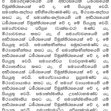
ඒ සම්‍යග්දෘෂ්ටියෙහි යම් අර්‍ත්‍ථරසයෙක් ධර්‍මරසයෙක්
විමුක්තිරසයෙක් වේ ද, මේ පියයුතු වෙයි.
සම්‍යක්සංකල්පය අභිනිරෝපණමණ්ඩ යැ, මිථ්‍යාසංකල්පය
කසට යැ, ඒ සම්‍යක්සංකල්පයෙහි යම් අර්‍ත්‍ථරසයෙක්
ධර්‍මරසයෙක් විමුක්තිරසයෙක් වේ ද, මේ පියයුතු වෙයි.
සම්‍යග්වචනය පරිග්‍රහ (වාක්සංවර) මණ්ඩ යැ,
මිථ්‍යාවචනය කසට යැ, ඒ සම්‍යග්වචනයෙහි යම්
අර්‍ත්‍ථරසයෙක් ධර්‍මරසයෙක් විමුක්තිරසයෙක් වේ ද, මේ
පියයුතු වෙයි. සම්‍යක්කර්‍මාන්තය සමුත්‍ථානමණ්ඩ යැ,
මිථ්‍යාකර්‍මාන්තය කසට යැ, ඒ සම්‍යක්කර්‍මාන්තයෙහි යම්
අර්‍ත්‍ථරසයෙක් ධර්‍මරසයෙක් විමුක්තිරසයෙක් වේ ද, මේ
පියයුතු වෙයි. සම්‍යගාජීවය ව්‍යවදානමණ්ඩ යැ,
මිථ්‍යාආජීවය කසට යැ, ඒ සම්‍යගාජීවයෙහි යම්
අර්‍ත්‍ථරසයෙක් ධර්‍මරසයෙක් විමුක්තිරසයෙක් වේ ද, මේ
පියයුතු වෙයි. සම්‍යග්ව්‍යායාමය ප්‍රග්‍රහමණ්ඩ යැ,
මිථ්‍යාව්‍යායාමය කසට යැ, ඒ සම්‍යග් ව්‍යායාමයෙහි යම්
අර්‍ත්‍ථරසයෙක් ධර්‍මරසයෙක් විමුක්තිරසයෙක් වේ ද, මේ
පියයුතු වෙයි. සම්‍යක්ස්මෘතිය උපස්ථානමණ්ඩ යැ,
මිථ්‍යාස්මෘතිය කසට යැ, ඒ සම්‍යක්ස්මෘතියෙහි යම්
අර්‍ත්‍ථරසයෙක් ධර්‍මරසයෙක් විමුක්තිරසයෙක් වේ ද, මේ
පියයුතු වෙයි. සම්‍යක්සමාධිය අවික්‍ෂේපමණ්ඩ යැ,