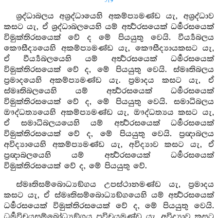
519
ශ්‍රද්ධාබලය අශ්‍රද්ධායෙහි අකම්ප්‍යමණ්ඩ යැ, අශ්‍රද්ධාව
කසට යැ, ඒ ශ්‍රද්ධාබලයෙහි යම් අර්‍ත්‍ථරසයෙක් ධර්‍මරසයෙක්
විමුක්තිරසයෙක් වේ ද මේ පියයුතු වෙයි. වීර්‍ය්‍යබලය
කෞසීද්‍යයෙහි අකම්ප්‍යමණ්ඩ යැ, කෞසීද්‍යායකසට යැ,
ඒ වීර්‍ය්‍යබලයෙහි යම් අර්‍ත්‍ථරසයෙක් ධර්‍මරසයෙක්
විමුක්තිරසයෙක් වේ ද, මේ පියයුතු වෙයි. ස්මෘතිබලය
ප්‍රමාදයෙහි අකම්ප්‍යමණ්ඩ යැ. ප්‍රමාදය කසට යැ, ඒ
ස්මෘතිබලයෙහි යම් අර්‍ත්‍ථරසයෙක් ධර්‍මරසයෙක්
විමුක්තිරසයෙක් වේ ද, මේ පියයුතු වෙයි. සමාධිබලය
ඖද්ධත්‍යයෙහි අකම්ප්‍යමණ්ඩ යැ, ඖද්ධත්‍යය කසට යැ,
ඒ සමාධිබලයයෙහි යම් අර්‍ත්‍ථරසයෙක් ධර්‍මරසයෙක්
විමුක්තිරසයෙක් වේ ද, මේ පියයුතු වෙයි. ප්‍රඥාබලය
අවිද්‍යායෙහි අකම්ප්‍යමණ්ඩ යැ, අවිද්‍යාව කසට යැ, ඒ
ප්‍රඥාබලයෙහි යම් අර්‍ත්‍ථරසයෙක් ධර්‍මරසයෙක්
විමුක්තිරසයෙක් වේ ද, මේ පියයුතු වේ.
ස්මෘතිසම්බොධ්‍යඞ්ගය උපස්ථානමණ්ඩ යැ, ප්‍රමාදය
කසට යැ, ඒ ස්මෘතිසම්බොධ්‍යඞ්ගයෙහි යම් අර්‍ත්‍ථරසයෙක්
ධර්‍මරසයෙක් විමුක්තිරසයෙක් වේ ද, මේ පියයුතු වෙයි.
ධර්‍මවිචයසම්බෝධ්‍යඞ්ගය ප්‍රවිචයමණ්ඩ යැ, අවිද්‍යාව කසට