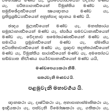
විමෝක්‍ෂය මණ්ඩ යැ, ප්‍රතිවේධාර්‍ත්‍ථයෙන් විද්‍යාව මණ්ඩ
යැ, පරිත්‍යාගාර්‍ත්‍ථයෙන් විමුක්තිය මණ්ඩ යැ,
සමුච්ඡේදාර්‍ත්‍ථයෙන් ක්‍ෂයඥානය මණ්ඩ යැ,
ප්‍රතිප්‍රශ්‍රබ්ධ්‍යර්‍ත්‍ථයෙන් අනුත්පාද ඥානය මණ්ඩ යි.
ඡන්‍දය මූලාර්‍ත්‍ථයෙන් මණ්ඩ යැ, මනස්කාරය
සමුත්‍ථානාර්‍ත්‍ථයෙන් මණ්ඩ යැ, ස්පර්‍ශය සමවධානාර්‍ත්‍ථයෙන්
මණ්ඩ යැ, වේදනාව සමෝසරණාර්‍ත්‍ථයෙන් මණ්ඩ යැ,
සමාධිය ප්‍රමුඛාර්‍ත්‍ථයෙන් මණ්ඩ යැ, ස්මෘතිය
අධිපතිභාවාර්‍ත්‍ථයෙන් මණ්ඩ යැ, ප්‍රඥාව තදුත්තරාර්‍ත්‍ථයෙන්
මණ්ඩ යැ, විමුක්තිය සාරාර්‍ත්‍ථයෙන් මණ්ඩ යැ, අමතෝගධ
සඞ්ඛ්‍යාත නිර්‍වාණය පර්‍ය්‍යවසානාර්‍ත්‍ථයෙන් මණ්ඩ යයි,
මණ්ඩපෙය්‍යකථා නිමි.
සතරවැනි බණවර යි.
පළමුවැනි මහාවර්‍ගය යි.
ඥානකථා යැ, දෘෂ්ටිකථා යැ, අනාපානාස්මෘතිකථා යැ,
ඉන්‍ද්‍රියකථා යැ, පස්වැනි වීමෝක්‍ෂකථා යැ, ගතිකථා යැ,