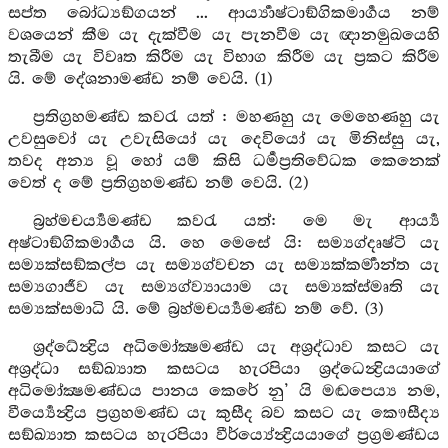
සප්ත බෝධ්‍යඞ්ගයන් ... ආර්‍ය්‍යාෂ්ටාඞ්ගිකමාර්‍ගය නම්
වශයෙන් කීම යැ දැක්වීම යැ පැනවීම යැ ඥානමුඛයෙහි
තැබීම යැ විවෘත කිරීම යැ විභාග කිරීම යැ ප්‍රකට කිරීම
යි. මේ දේශනාමණ්ඩ නම් වෙයි. (1)
ප්‍රතිග්‍රහමණ්ඩ කවරැ යත් : මහණහු යැ මෙහෙණහු යැ
උවසුවෝ යැ උවැසියෝ යැ දෙවියෝ යැ මිනිස්සු යැ,
තවද අන්‍ය වූ හෝ යම් කිසි ධර්‍මප්‍රතිවේධක කෙනෙක්
වෙත් ද මේ ප්‍රතිග්‍රහමණ්ඩ නම් වෙයි. (2)
බ්‍රහ්මචර්‍ය්‍යමණ්ඩ කවරැ යත්: මෙ මැ ආර්‍ය්‍ය
අෂ්ටාඞ්ගිකමාර්‍ගය යි. හෙ මෙසේ යි: සම්‍යග්දෘෂ්ටි යැ
සම්‍යක්සඞ්කල්ප යැ සම්‍යග්වචන යැ සම්‍යක්කර්‍මාන්ත යැ
සම්‍යගාජීව යැ සම්‍යග්ව්‍යායාම යැ සම්‍යක්ස්මෘති යැ
සම්‍යක්සමාධි යි. මේ බ්‍රහ්මචර්‍ය්‍යමණ්ඩ නම් වේ. (3)
ශ්‍රද්ධේන්‍ද්‍රිය අධිමෝක්‍ෂමණ්ඩ යැ අශ්‍රද්ධාව කසට යැ
අශ්‍රද්ධා සඞ්ඛ්‍යාත කසටය හැරපියා ශ්‍රද්ධෙන්‍ද්‍රියයාගේ
අධිමෝක්‍ෂමණ්ඩය පානය කෙරේ නු’ යි මණ්‍ඩපෙය්‍ය නම,
වීර්‍ය්‍යෙන්‍ද්‍රිය ප්‍රග්‍රහමණ්ඩ යැ කුසීද බව කසට යැ කෞසීද්‍ය
සඞ්ඛ්‍යාත කසටය හැරපියා වීර්ය්‍යේන්‍ද්‍රියයාගේ ප්‍රග්‍රමණ්ඩය