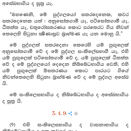
අසේඛභාගිය ද සූත්‍ර යැ.
“මහණෙනි, මේ පුද්ගලයෝ සතරදෙනෙක, කවර
සතරදෙනෙක යත් : අනුසෝතගාමී යැ, පටිසෝතගාමී යැ,
ඨිතත්ත යැ, චතුරෝඝතරණය කොට පරතෙරට ගිය නිවන්
තෙලෙහි සිටුනා ක්‍ෂීණාස්‍රව බ්‍රාහ්මණ යැ යන මොහු යි.”
මේ පුද්ගලත් සතරදෙනා කෙරෙහි යම් පුඟුලෙක්
අනුසෝතගාමී වේ ද මේ පුද්ගල සංකිලේසභාගී යැ, එහි
යම් පුඟුලෙක් පටිසෝතගාමී වේ ද, යම් පුඟුලෙක් ඨිතත්ත
වේ ද මේ පුද්ගලයෝ දෙදෙන නිබ්බේධභාගිය වෙති, එහි
යම් පුඟුලෙක් ඕඝතරණය කොට පාරයට ගියේ
නිවන්තෙලෙහි සිටුනා බ්‍රාහ්මණ වේ ද මේ පුද්ගල අසේඛ
යි.
මේ සංකිලෙසභාගිය ද නිබ්බේධභාගිය ද අසේඛභාගිය
ද සූත්‍ර යි.
3. 4. 9.
(9) එහි සංකිලෙසභාගිය ද වාසනාභාගිය ද