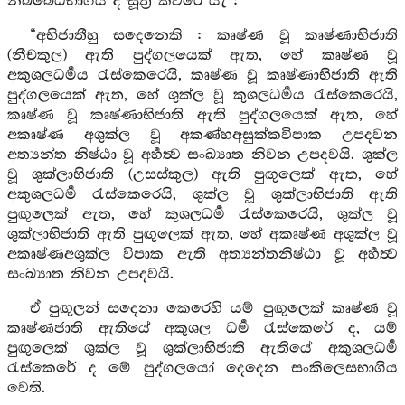
නිබ්බේධභාගිය ද සූත්‍ර කවරෙ යැ :
“අභිජාතීහු සදෙනෙකි : කෘෂ්ණ වූ කෘෂ්ණාභිජාති
(නීචකුල) ඇති පුද්ගලයෙක් ඇත, හේ කෘෂ්ණ වූ
අකුශලධර්‍මය රැස්කෙරෙයි, කෘෂ්ණ වූ කෘෂ්ණාභිජාති ඇති
පුද්ගලයෙක් ඇත, හේ ශුක්ල වූ කුශලධර්‍මය රැස්කෙරෙයි,
කෘෂ්ණ වූ කෘෂ්ණාභිජාති ඇති පුද්ගලයෙක් ඇත, හේ
අකෘෂ්ණ අශුක්ල වූ අකණ්හඅසුක්කවිපාක උපදවන
අත්‍යන්ත නිෂ්ඨා වූ අර්‍හත්‍ව සංඛ්‍යාත නිවන උපදවයි. ශුක්ල
වූ ශුක්ලාභිජාති (උසස්කුල) ඇති පුඟුලෙක් ඇත, හේ
අකුශලධර්‍ම රැස්කෙරෙයි, ශුක්ල වූ ශුක්ලාභිජාති ඇති
පුඟුලෙක් ඇත, හේ කුශලධර්‍ම රැස්කෙරෙයි, ශුක්ල වූ
ශුක්ලාභිජාති ඇති පුඟුලෙක් ඇත, හේ අකෘෂ්ණ අශුක්ල වූ
අකෘෂ්ණඅශුක්ල විපාක ඇති අත්‍යන්තනිෂ්ඨා වූ අර්‍හත්‍ව
සංඛ්‍යාත නිවන උපදවයි.
ඒ පුඟුලන් සදෙනා කෙරෙහි යම් පුඟුලෙක් කෘෂ්ණ වූ
කෘෂ්ණජාති ඇතියේ අකුශල ධර්‍ම රැස්කෙරේ ද, යම්
පුඟුලෙක් ශුක්ල වූ ශුක්ලාභිජාති ඇතියේ අකුශලධර්‍ම
රැස්කෙරේ ද මේ පුද්ගලයෝ දෙදෙන සංකිලෙසභාගිය
වෙති.