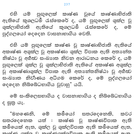
237
එහි යම් පුඟුලෙක් කෘෂ්ණ වූයේ කෘෂ්ණාභිජාති
ඇතියේ කුශලධර්‍ම රැස්කෙරේ ද, යම් පුඟුලෙක් ශුක්ල වූ
ශුක්ලාභිජාති ඇතියේ කුශලධර්‍ම රැස්කෙරේ ද, මේ
පුද්ගලයෝ දෙදෙන වාසනාභාගිය වෙති.
එහි යම් පුඟුලෙක් කෘෂ්ණ වූ කෘෂ්ණාභිජාති ඇතියේ
අකෘෂ්ණ අශුක්ල වූ අකෘෂ්ණා ශුක්ල විපාක ඇති අත්‍යන්ත
නිෂ්ඨා වූ අර්‍හත්‍ව සංඛ්‍යාත නිවන ආරාධනය කෙරේ ද, යම්
පුඟුලෙක් ශුක්ල වූ ශුක්ලාභිජාති ඇතියේ අකෘෂ්ණ අශුක්ල
වූ අකෘෂ්ණාශුක්ල විපාක ඇති අත්‍යන්තනිෂ්ඨා වූ අර්‍හත්‍ව
සංඛ්‍යාත නිර්‍වාණය අධිගම කෙරේ ද, මේ පුද්ගලයෝ
දෙදෙන නිබ්බේධභාගිය වූවාහු” යයි.
මේ සංකිලෙසභාගිය ද වාසනාභාගිය ද නිබ්බේධභාගිය
ද සූත්‍ර යැ.
“මහණෙනි, මේ කර්‍මයෝ සතරදෙනෙකි, කවර
සතරදෙනෙක යත් : කෘෂ්ණ වූ කෘෂ්ණවිපාක ඇති
කර්‍මයෙක් ඇත, ශුක්ල වූ ශුක්ලවිපාක ඇති කර්‍මයෙක් ඇත,
කෘෂ්ණ ශුක්ල වූ කෘෂ්ණශුක්ලවිපාක ඇති කර්‍මයෙක් ඇත,