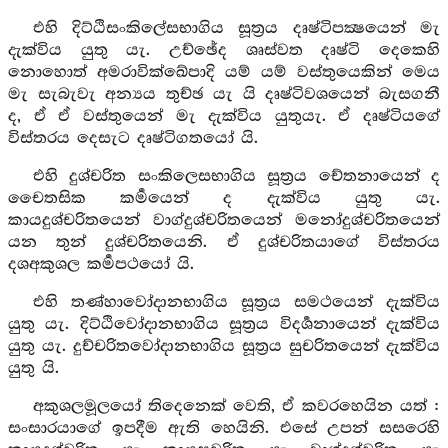
එහි දිට්ඨිසංකිලේසභාගිය සූත්‍රය දෘෂ්ටිපක්‍ෂයෙන් මැ
දැක්විය යුතු යැ. උච්ඡේද ශෘස්වත දෘෂ්ටි දෙකෙහි
නොහොත් අමරාවික්ඛේපාදි යම් යම් වස්තුයෙකින් මෙය
මැ සැබැවැ අන්‍යය තුච්ඡ යැ යි දෘෂ්ටිවශයෙන් බැසගනී
ද, ඒ ඒ වස්තුයෙන් මැ දැක්විය යුතුයැ. ඒ දෘෂ්ටියගේ
විස්තරය දෙසැට දෘෂ්ටිගතයෝ යි.
එහි දුශ්චරිත සංකිලෙසභාගිය සූත්‍රය චේතනායෙන් ද
චෛතසික කර්‍මයෙන් ද දැක්විය යුතු යැ.
කායදුශ්චරිතයෙන් වාග්දුශ්චරිතයෙන් මනෝදුශ්චරිතයෙන්
යන තුන් දුශ්චරිතයෙනි. ඒ දුශ්චරිතයාගේ විස්තරය
දශඅකුශල කර්‍මපථයෝ යි.
එහි තණ්හාවෝදානභාගිය සූත්‍රය සමථයෙන් දැක්විය
යුතු යැ. දිට්ඨිවෝදානභාගිය සූත්‍රය විදර්‍ශනායෙන් දැක්විය
යුතු යැ. දුච්චරිතවෝදානභාගිය සූත්‍රය සුචරිතයෙන් දැක්විය
යුතු යි.
අකුශලමූලයෝ තිදෙනෙක් වෙති, ඒ කවරහෙයින යත් :
සංසාරයාගේ ඉපදීම ඇති හෙයිනි. එසේ උපන් සසරෙහි