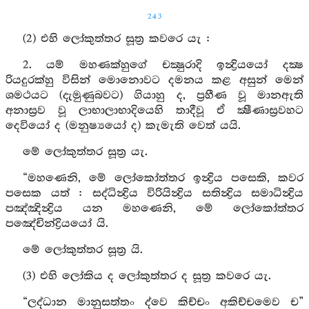
243
(2) එහි ලෝකුත්තර සූත්‍ර කවරෙ යැ :
2. යම් මහණක්හුගේ චක්‍ෂුරාදි ඉන්‍ද්‍රියයෝ දක්‍ෂ
රියදුරක්හු විසින් මොනොවට දමනය කළ අසුන් මෙන්
ශමථයට (දැමුණුබවට) ගියාහු ද, ප්‍රහීණ වූ මානඇති
අනාස්‍රව වූ ලාභාලාභාදියෙහි තාදීවූ ඒ ක්‍ෂීණාස්‍රවහට
දෙවියෝ ද (මනුෂ්‍යයෝ ද) කැමැති වෙත් යයි.
මේ ලෝකුත්තර සූත්‍ර යැ.
“මහණෙනි, මේ ලෝකෝත්තර ඉන්‍ද්‍රිය පසෙකි, කවර
පසෙක යත් : සද්ධින්‍ද්‍රිය විරියින්‍ද්‍රිය සතින්‍ද්‍රිය සමාධින්‍ද්‍රිය
පඤ්ඤින්‍ද්‍රිය යන මහණෙනි, මේ ලෝකෝත්තර
පඤේචින්ද්‍රියයෝ යි.
මේ ලෝකුත්තර සූත්‍ර යි.
(3) එහි ලෝකිය ද ලෝකුත්තර ද සූත්‍ර කවරෙ යැ.
“ලද්ධාන මානුසත්තං ද්වෙ කිච්චං අකිච්චමෙව ච”