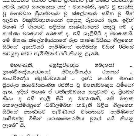
සත්ත්‍වයන්ට අනර්‍ත්‍ථ පිණිස ප්‍රාණීන්ට දුක් පිණිස පවත්නාහු
වෙති, කවර සදෙනෙක යත් : මහණෙනි, ඉෂ්ට වූ කාන්ත
වූ මනවඩන ප්‍රියස්වභාව වූ ක්ලේශකාම සහිත වූ සිත්
අලවන චක්‍ෂුර්විඥානයෙන් දතයුතු රූපයෝ ඇත. ඉදින්
මහණ ඒ රූපයට සප්‍රීතික තෘෂ්ණායෙන් සතුටු වේ ද
තෘෂ්ණා වශයෙන් බෙණේ ද, එහි ගැලිසිටී ද මහණෙනි,
මේ මහණ ක්ලේශමාරයාගේ රූප තෘෂ්ණබඩිශය ගිලගෙන
සිටියේ අනර්‍ත්‍ථයට පැමිණියේ පාපිමත්හු විසින් රිසිසේ
කටයුතු බවට පැමිණියේ යයි කියනු ලැබේ.
මහණෙනි, ශ්‍රෝත්‍රවිඥේය ශබ්දයෝ ...
ඝ්‍රාණවිඥේයගන්‍ධයෝ ජිව්හාවිඥේය රසයෝ ...
කායවිඥේය ස්ප්‍රෂ්ටව්‍යයෝ ... ඉෂ්ට කාන්ත මනාප
ප්‍රියරූප කාමෝපසංහිත රජනීය වූ මනෝවිඥෙය ධර්‍මයෝ
ඇත. ඉදින් මහණ ඒ ධර්‍මාලම්බනය සතුටුවේ ද, ප්‍රියබස්
කියා ද එහි ගැලී සිටී ද මහණෙනි, මේ මහණ
කෙලෙස්මරහුගේ ධර්‍මාලම්බන නමැති බිළිය ගිලගෙන
සිටියේ අනර්‍ත්‍ථයට පැමිණියේ ව්‍යසනයට පැමිණියේ
පාපිමත්හු විසින් යථාකාමකරණීය වූයේ යයි කියනු
ලැබේ” යි.