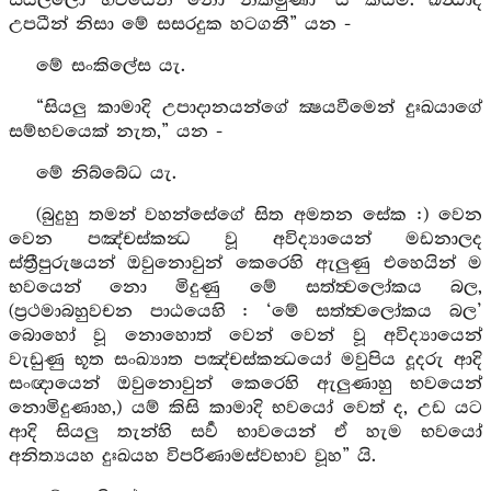
සියල්ලෝ භවයෙන් නො නික්මුණා’ යි කියමි. ඛන්‍ධාදි
උපධීන් නිසා මේ සසරදුක හටගනී” යන -
මේ සංකිලේස යැ.
“සියලු කාමාදි උපාදානයන්ගේ ක්‍ෂයවීමෙන් දුඃඛයාගේ
සම්භවයෙක් නැත,” යන -
මේ නිබ්බේධ යැ.
(බුදුහු තමන් වහන්සේගේ සිත අමතන සේක :) වෙන
වෙන පඤ්චස්කන්‍ධ වූ අවිද්‍යායෙන් මඩනාලද
ස්ත්‍රීපුරුෂයන් ඔවුනොවුන් කෙරෙහි ඇලුණු එහෙයින් ම
භවයෙන් නො මිදුණු මේ සත්ත්‍වලෝකය බල,
(ප්‍රථමාබහුවචන පාඨයෙහි : ‘මේ සත්ත්‍වලෝකය බල’
බොහෝ වූ නොහොත් වෙන් වෙන් වූ අවිද්‍යායෙන්
වැඩුණු භූත සංඛ්‍යාත පඤ්චස්කන්‍ධයෝ මවුපිය දූදරු ආදි
සංඥායෙන් ඔවුනොවුන් කෙරෙහි ඇලුණාහු භවයෙන්
නොමිදුණාහ,) යම් කිසි කාමාදි භවයෝ වෙත් ද, උඩ යට
ආදි සියලු තැන්හි සර්‍ව භාවයෙන් ඒ හැම භවයෝ
අනිත්‍යයහ දුඃඛයහ විපරිණාමස්වභාව වූහ” යි.