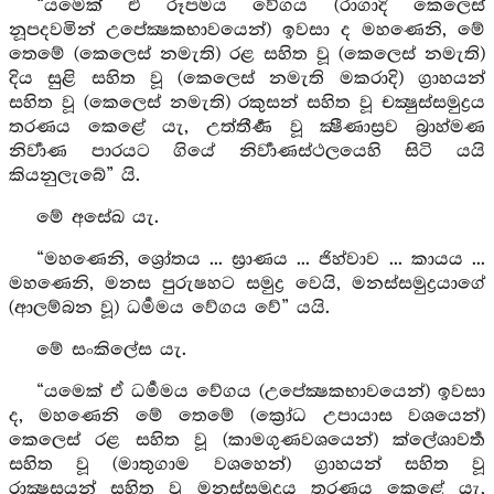
“යමෙක් ඒ රූපමය වේගය (රාගාදි කෙලෙස්
නූපදවමින් උපේක්‍ෂකභාවයෙන්) ඉවසා ද මහණෙනි, මේ
තෙමේ (කෙලෙස් නමැති) රළ සහිත වූ (කෙලෙස් නමැති)
දිය සුළි සහිත වූ (කෙලෙස් නමැති මකරාදි) ග්‍රාහයන්
සහිත වූ (කෙලෙස් නමැති) රකුසන් සහිත වූ චක්‍ෂුස්සමුද්‍රය
තරණය කෙළේ යැ, උත්තීර්‍ණ වූ ක්‍ෂීණාස්‍රව බ්‍රාහ්මණ
නිර්‍වාණ පාරයට ගියේ නිර්‍වාණස්ථලයෙහි සිටි යයි
කියනුලැබේ” යි.
මේ අසේඛ යැ.
“මහණෙනි, ශ්‍රෝතය ... ඝ්‍රාණය ... ජිහ්වාව ... කායය ...
මහණෙනි, මනස පුරුෂහට සමුද්‍ර වෙයි, මනස්සමුද්‍රයාගේ
(ආලම්බන වූ) ධර්‍මමය වේගය වේ” යයි.
මේ සංකිලේස යැ.
“යමෙක් ඒ ධර්‍මමය වේගය (උපේක්‍ෂකභාවයෙන්) ඉවසා
ද, මහණෙනි මේ තෙමේ (ක්‍රෝධ උපායාස වශයෙන්)
කෙලෙස් රළ සහිත වූ (කාමගුණවශයෙන්) ක්ලේශාවර්‍ත
සහිත වූ (මාතුගාම වශහෙන්) ග්‍රාහයන් සහිත වූ
රාක්‍ෂසයන් සහිත වූ මනස්සමුද්‍රය තරණය කෙළේ යැ,