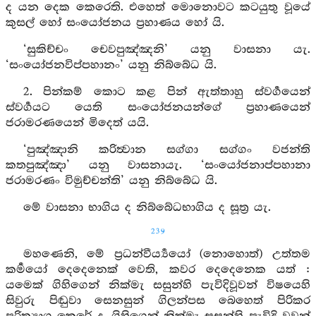
ද යන දෙක කෙරෙති. එහෙත් මොනොවට කටයුතු වූයේ
කුසල් හෝ සංයෝජනය ප්‍රහාණය හෝ යි.
‘සුකිච්චං චෙවපුඤ්ඤනි’ යනු වාසනා යැ.
‘සංයෝජනවිප්පහානං’ යනු නිබ්බේධ යි.
2. පින්කම් කොට කළ පින් ඇත්තාහු ස්වර්‍ගයෙන්
ස්වර්‍ගයට යෙති සංයෝජනයන්ගේ ප්‍රහාණයෙන්
ජරාමරණයෙන් මිදෙත් යයි.
‘පුඤ්ඤානි කරිත්‍වාන සග්ගා සග්ගං වජන්ති
කතපුඤ්ඤා’ යනු වාසනායැ. ‘සංයෝජනාප්පහානා
ජරාමරණං විමුච්චන්ති’ යනු නිබ්බේධ යි.
මේ වාසනා භාගිය ද නිබ්බේධභාගිය ද සූත්‍ර යැ.
239
මහණෙනි, මේ ප්‍රධන්වීර්‍ය්‍යයෝ (නොහොත්) උත්තම
කර්‍මයෝ දෙදෙනෙක් වෙති, කවර දෙදෙනෙක යත් :
යමෙක් ගිහිගෙන් නික්මැ සසුන්හි පැවිදිවූවන් විෂයෙහි
සිවුරු පිඬුවා සෙනසුන් ගිලන්පස බෙහෙත් පිරිකර