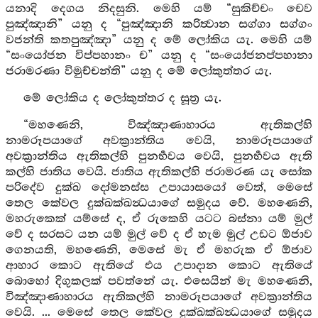
යනාදි දෙගය නිදසුනි. මෙහි යම් “සුකිච්චං චෙව
පුඤ්ඤානි” යනු ද “පුඤ්ඤානි කරිත්‍වාන සග්ගා සග්ගං
වජන්ති කතපුඤ්ඤා” යනු ද මේ ලෝකිය යැ. මෙහි යම්
“සංයෝජන විප්පහානං ච” යනු ද “සංයෝජනප්පහානා
ජරාමරණා විමුච්චන්ති” යනු ද මේ ලෝකුත්තර යැ.
මේ ලෝකිය ද ලෝකුත්තර ද සූත්‍ර යැ.
“මහණෙනි, විඤ්ඤාණාහාරය ඇතිකල්හි
නාමරූපයාගේ අවක්‍රාන්තිය වෙයි, නාමරූපයාගේ
අවක්‍රාන්තිය ඇතිකල්හි පුනර්‍භවය වෙයි, පුනර්‍භවය ඇති
කල්හි ජාතිය වෙයි. ජාතිය ඇතිකල්හි ජරාමරණ යැ සෝක
පරිදේව දුක්ඛ දෝමනස්ස උපායාසයෝ වෙත්, මෙසේ
තෙල කේවල දුක්ඛක්ඛන්‍ධයාගේ සමුදය වේ. මහණෙනි,
මහරුකෙක් යම්සේ ද, ඒ රුකෙහි යටට බස්නා යම් මුල්
වේ ද සරසට යන යම් මුල් වේ ද ඒ හැම මුල් උඩට ඕජාව
ගෙනයති, මහණෙනි, මෙසේ මැ ඒ මහරුක ඒ ඕජාව
ආහාර කොට ඇතියේ එය උපාදාන කොට ඇතියේ
බොහෝ දිගුකලක් පවත්නේ යැ. එසෙයින් මැ මහණෙනි,
විඤ්ඤාණාහාරය ඇතිකල්හි නාමරූපයාගේ අවක්‍රාන්තිය
වෙයි. ... මෙසේ තෙල කේවල දුක්ඛක්ඛන්‍ධයාගේ සමුදය