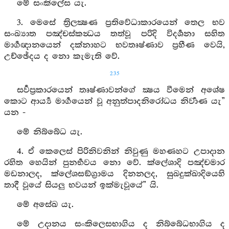
මේ සංකිලේස යැ.
3. මෙසේ ත්‍රිලක්‍ෂණ ප්‍රතිවේධාකාරයෙන් තෙල භව
සංඛ්‍යාත පඤ්චස්කන්‍ධය තත්වූ පරිදි විදර්‍ශනා සහිත
මාර්‍ගඥානයෙන් දක්නාහට භවතෘෂ්ණාව ප්‍රහීණ වෙයි,
උච්ඡේදය ද නො කැමැති වේ.
235
සර්‍වප්‍රකාරයෙන් තෘෂ්ණාවන්ගේ ක්‍ෂය වීමෙන් අශේෂ
කොට ආර්‍ය්‍ය මාර්‍ගයෙන් වූ අනුත්පාදනිරෝධය නිර්‍වාණ යැ”
යන -
මේ නිබ්බේධ යැ.
4. ඒ කෙලෙස් පිරිනිවනින් නිවුණු මහණහට උපාදාන
රහිත හෙයින් පුනර්‍භවය නො වේ. ක්ලේශාදි පඤ්චමාර
මඩනාලද, ක්ලේශසඞ්ග්‍රාමය දිනනලද, සුඛදුක්ඛාදියෙහි
තාදී වූයේ සියලු භවයන් ඉක්මැවූයේ” යි.
මේ අසේඛ යැ.
මේ උදානය සංකිලෙසභාගිය ද නිබ්බේධභාගිය ද