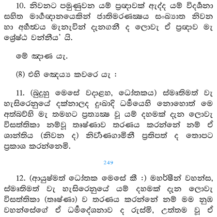
10. නිවනට පමුණුවන යම් ප්‍රඥාවක් ඇද්ද යම් විදර්‍ශනා
සහිත මාර්‍ගඥානයෙකින් ජාතිමරණක්‍ෂය සංඛ්‍යාත නිවන
හා අර්‍හත්‍වය මැනැවින් දැනගනී ද ලොවැ ඒ ප්‍රඥාව මැ
ශ්‍රේෂ්ඨ වන්නීය’ යි.
මේ ඤාණ යැ.
(8) එහි ඤෙය්‍ය කවරෙ යැ :
11. (බුදුහු මෙසේ වදාළහ, ධෝතකය) ස්මෘතිමත් වැ
හැසිරෙනුයේ දක්නාලද දුඃඛාදි ධර්‍මයෙහි නොහොත් මෙ
අත්බව්හි මැ තමහට ප්‍රත්‍යක්‍ෂ වූ යම් දහමක් දැන ලොවැ
විසත්තිකා නම්වූ තෘෂ්ණාව තරණය කරන්නේ නම් ඒ
ශාන්තිය (නිවන ද) නිර්‍වාණගාමිනී ප්‍රතිපත් ද තොපට
ප්‍රකාශ කරන්නෙමි.
249
12. (ආයුෂ්මත් ධෝතක මෙසේ කී :) මහර්ෂීන් වහන්ස,
ස්මෘතිමත් වැ හැසිරෙනුයේ යම් දහමක් දැන ලොවැ
විසත්තිකා (තෘෂ්ණා) ව තරණය කරන්නේ නම් මම නුඹ
වහන්සේගේ ඒ ධර්‍මදේශනාව ද රුස්මි, උත්තම වූ ඒ