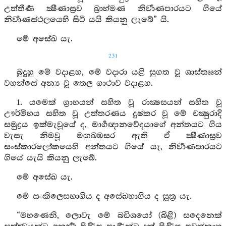
උත්තීර්‍ණ ක්‍ෂීණාස්‍රව බ්‍රාහ්මණ නිර්‍වාණපාරයට ගියේ
නිර්‍වාණස්ථලයෙහි සිටී යයි කියනු ලැබේ” යි.
මේ අසේඛ යැ.
231
බුදුහු මේ වදාළහ, මේ වදාරා යළි සුගත වූ ශාස්තෲන්
වහන්සේ අන්‍ය වූ තෙල ගාථාව වදාළහ.
1. යමෙක් ග්‍රාහයන් සහිත වූ රාක්‍ෂසයන් සහිත වූ
ඌර්මිභය සහිත වූ උත්තරණය දුෂ්කර වූ මේ චක්‍ෂුරාදි
සමුද්‍රය ඉක්මැවූයේ ද, මාර්‍ගඥානවේදයාගේ අන්තයට ගිය
වැසැ නිමවූ මඟබඹසර ඇති ඒ ක්‍ෂීණාස්‍රව
සංස්කාරලෝකයෙහි අන්තයට ගියේ යැ, නිර්‍වාණපාරයට
ගියේ යැයි කියනු ලැබේ.
මේ අසේඛ යැ.
මේ සංකිලෙසභාගිය ද අසේඛභාගිය ද සූත්‍ර යැ.
“මහණෙනි, ලොවැ මේ බඩිශයෝ (බිළි) සදෙනෙක්