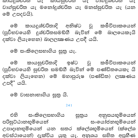
කායදුශ්චරිත යැ කායසුචරිත යැ වාග්දුශ්චරිත යැ
වාග්සුචරිත යැ මනෝදුශ්චරිත යැ මනස්සුචරිත යැ (යන
මේ උපදවයි).
මේ කායදුශ්චරිතාදි අනිෂ්ට වූ කර්‍මවිපාකයෙන්
(පූර්‍වභවයෙහි දුශ්චරිතසමඞ්ගී බැවින් මේ බාලයෙකැයි
දක්වා ලියැහෙන) බාලලක්‍ෂණය උපදී යයි.
මේ සංකිලෙසභාගිය සූත්‍ර යැ.
මේ කායසුචරිතාදි ඉෂ්ට වූ කර්‍මවිපාකයෙන්
(පූර්‍වභවයෙහි සුචරිත සමඞ්ගී බැවින් මේ පණ්ඩිතයෙකැ යි
දක්වා ලියැහෙන) මේ මහාපුරුෂ (පණ්ඩිත) ලක්‍ෂණය
උපදී” යයි.
මේ වාසනාභාගිය සූත්‍ර යි.
241
එහි සංකිලෙසභාගිය සූත්‍රය අනුසයභූමියෙන්
පරිසුට්ඨානභූමියෙන් සංයෝජනභූමියෙන්
උපාදානභූමියෙන් යන සතර ක්ලේශභූමියෙන් (ක්ලේශ
අවස්ථායෙන්) දැක්විය යුතු යැ. අනුශය සහිත අප්‍රහීණ