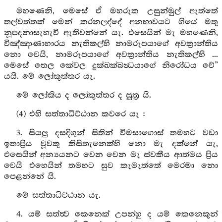
මහණෙනි, මෙසේ ඒ මහරුක උසුන්මුල් ඇත්තේ
තල්වත්තක් මෙන් කරනලද්දේ අනභාවයට ගියේ මතු
නූපදනාසැහැවි ඇතිවන්නේ යැ. එසෙයින් මැ මහණෙනි,
විඤ්ඤාණාහාරය නැතිකල්හි නාමරූපයාගේ අවක්‍රාන්තිය
නො වෙයි, නාමරූපයාගේ අවක්‍රාන්තිය නැතිකල්හි ...
මෙසේ තෙල කේවල දුක්ඛක්ඛන්‍ධයාගේ නිරෝධය වේ”
යයි. මේ ලෝකුත්තර යැ.
මේ ලෝකිය ද ලෝකුත්තර ද සූත්‍ර යි.
(4) එහි සත්තාධිට්ඨාන කවරෙ යැ :
3. සියලු දසදිගුන් සිතින් විමසාගොස් තමහට වඩා
ඉතාප්‍රිය වූවකු කිසිතැනෙක්හි නො මැ දක්නේ යැ,
එසෙයින් අන්‍යයනට වෙන වෙන මැ ස්වකීය ආත්මය ප්‍රිය
වෙයි එහෙයින් තමහට සුව කැමැත්තේ මෙරමා නො
පෙළන්නේ යි.
මේ සත්තාධිට්ඨාන යැ.
4. යම් සත්ත්‍ව කෙනෙක් උපන්හු ද යම් කෙනෙකුන්