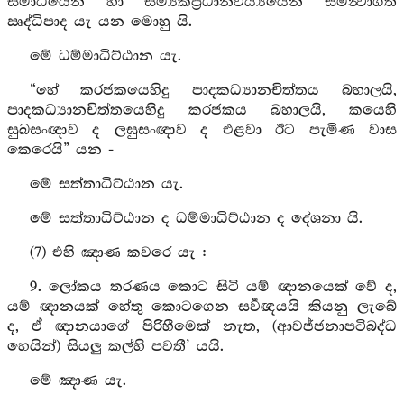
සමාධියෙන් හා සම්‍යක්ප්‍රධානවිර්‍ය්‍යයෙන් සමන්‍වාගත
ඍද්ධිපාද යැ යන මොහු යි.
මේ ධම්මාධිට්ඨාන යැ.
“හේ කරජකයෙහිදු පාදකධ්‍යානචිත්තය බහාලයි,
පාදකධ්‍යානචිත්තයෙහිදු කරජකය බහාලයි, කයෙහි
සුඛසංඥාව ද ලඝුසංඥාව ද එළවා ඊට පැමිණ වාස
කෙරෙයි” යන -
මේ සත්තාධිට්ඨාන යැ.
මේ සත්තාධිට්ඨාන ද ධම්මාධිට්ඨාන ද දේශනා යි.
(7) එහි ඤාණ කවරෙ යැ :
9. ලෝකය තරණය කොට සිටි යම් ඥානයෙක් වේ ද,
යම් ඥානයක් හේතු කොටගෙන සර්‍වඥයයි කියනු ලැබේ
ද, ඒ ඥානයාගේ පිරිහීමෙක් නැත, (ආවජ්ජනාපටිබද්ධ
හෙයින්) සියලු කල්හි පවතී’ යයි.
මේ ඤාණ යැ.