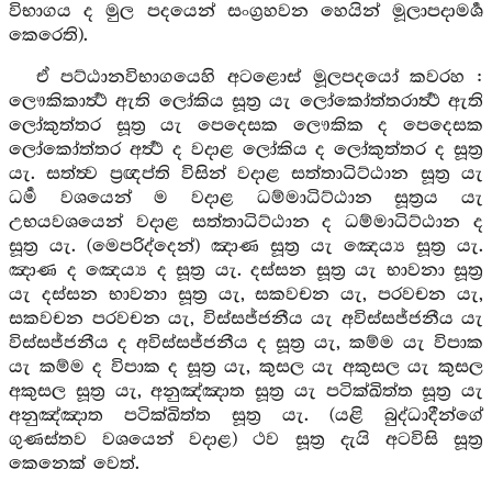
විභාගය ද මුල පදයෙන් සංග්‍රහවන හෙයින් මූලාපදාමර්‍ශ
කෙරෙති).
ඒ පට්ඨානවිභාගයෙහි අටළොස් මූලපදයෝ කවරහ :
ලෞකිකාර්‍ත්‍ථ ඇති ලෝකිය සූත්‍ර යැ ලෝකෝත්තරාර්‍ත්‍ථ ඇති
ලෝකුත්තර සූත්‍ර යැ පෙදෙසක ලෞකික ද පෙදෙසක
ලෝකෝත්තර අර්‍ත්‍ථ ද වදාළ ලෝකිය ද ලෝකුත්තර ද සූත්‍ර
යැ. සත්ත්‍ව ප්‍රඥප්ති විසින් වදාළ සත්තාධිට්ඨාන සූත්‍ර යැ
ධර්‍ම වශයෙන් ම වදාළ ධම්මාධිට්ඨාන සූත්‍රය යැ
උභයවශයෙන් වදාළ සත්තාධිට්ඨාන ද ධම්මාධිට්ඨාන ද
සූත්‍ර යැ. (මෙපරිද්දෙන්) ඤාණ සූත්‍ර යැ ඤෙය්‍ය සූත්‍ර යැ.
ඤාණ ද ඤෙය්‍ය ද සූත්‍ර යැ. දස්සන සූත්‍ර යැ භාවනා සූත්‍ර
යැ දස්සන භාවනා සූත්‍ර යැ, සකවචන යැ, පරවචන යැ,
සකවචන පරවචන යැ, විස්සජ්ජනීය යැ අවිස්සජ්ජනීය යැ
විස්සජ්ජනීය ද අවිස්සජ්ජනීය ද සූත්‍ර යැ, කම්ම යැ විපාක
යැ කම්ම ද විපාක ද සූත්‍ර යැ, කුසල යැ අකුසල යැ කුසල
අකුසල සූත්‍ර යැ, අනුඤ්ඤාත සූත්‍ර යැ පටික්ඛිත්ත සූත්‍ර යැ
අනුඤ්ඤාත පටික්ඛිත්ත සූත්‍ර යැ. (යළි බුද්ධාදීන්ගේ
ගුණස්තව වශයෙන් වදාළ) ථව සූත්‍ර දැයි අටවිසි සූත්‍ර
කෙනෙක් වෙත්.