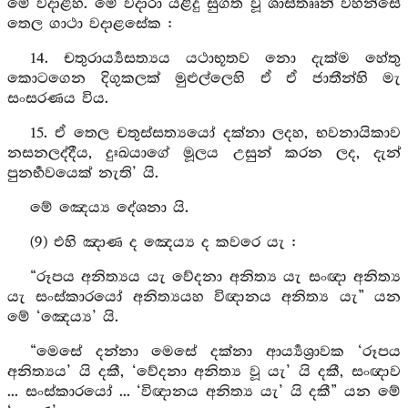
මේ වදාළහ. මේ වදාරා යළිදු සුගත වූ ශාස්තෲන් වහන්සේ
තෙල ගාථා වදාළසේක :
14. චතුරාර්‍ය්‍යසත්‍යය යථාභූතව නො දැක්ම හේතු
කොටගෙන දිගුකලක් මුළුල්ලෙහි ඒ ඒ ජාතීන්හි මැ
සංසරණය විය.
15. ඒ තෙල චතුස්සත්‍යයෝ දක්නා ලදහ, භවනායිකාව
නසනලද්දීය, දුඃඛයාගේ මූලය උසුන් කරන ලද, දැන්
පුනර්‍භවයෙක් නැති’ යි.
මේ ඤෙය්‍ය දේශනා යි.
(9) එහි ඤාණ ද ඤෙය්‍ය ද කවරෙ යැ :
“රූපය අනිත්‍යය යැ වේදනා අනිත්‍ය යැ සංඥා අනිත්‍ය
යැ සංස්කාරයෝ අනිත්‍යයහ විඥානය අනිත්‍ය යැ” යන
මේ ‘ඤෙය්‍ය’ යි.
“මෙසේ දන්නා මෙසේ දක්නා ආර්‍ය්‍යශ්‍රාවක ‘රූපය
අනිත්‍යය’ යි දකී, ‘වේදනා අනිත්‍ය වූ යැ’ යි දකී, සංඥාව
... සංස්කාරයෝ ... ‘විඥානය අනිත්‍ය යැ’ යි දකී” යන මේ