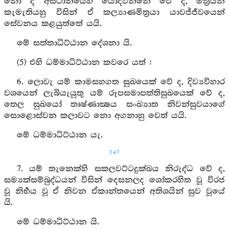
නො ද අස්ථානයෙහි යොදවන්නේ වේ ද, මිත්‍රයන්
කැමැතියහු විසින් ඒ කල්‍යාණමිත්‍රයා යාවජ්ජීවයෙන්
සේවනය කළයුත්තේ යයි.
මේ සත්තාධිට්ඨාන දේශනා යි.
(5) එහි ධම්මාධිට්ඨාන කවරෙ යත් :
6. ලොවැ යම් කාමසහගත සුඛයෙක් වේ ද, දිව්‍යවිහාර
වශයෙන් ලැබියැයුතු යම් රූපසමාපත්තිසුඛයෙක් වේ ද,
තෙල සුඛයෝ තෘෂ්ණාක්‍ෂය සංඛ්‍යාත නිවන්සුවයාගේ
සොළොස්වන කලාවට නො අගනාහු වෙත් යයි.
මේ ධම්මාධිට්ඨාන යැ.
247
7. යම් තැනෙක්හි සකලවට්ටදුක්ඛය නිරුද්ධ වේ ද,
සම්‍යක්සම්බුද්ධයන් විසින් දෙසනලද ශෝකරහිත වූ විරජ
වූ නිර්‍භය වූ ඒ නිවන ඒකාන්තයෙන් අතිශයින් සුව වූයේ
යි.
මේ ධම්මාධිට්ඨාන යි.