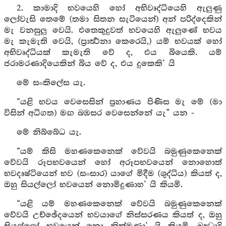
2. කාමාදි භවයෙහි හෝ අභිවෘද්ධියෙහි ඇලුණු
ලෝවැසි තෙමේ (තමා සිතන සැටියෙන්) අන් පරිද්දෙකින්
මැ වනසුලු වෙයි. එතෙකුදුවත් භවයෙහි ඇලුණේ භවය
මැ කැමැති වෙයි, (ප්‍රාර්‍ත්‍ථනා කෙරෙයි,) යම් භවයක් හෝ
අභිවෘද්ධියක් කැමැති වේ ද, එය බියෙකි. යම්
ජරාමරණාදියෙකින් බිය වේ ද, එය දුකෙකි’ යි
මේ සංකිලේස යැ.
“යළි භවය වෙසෙසින් ප්‍රහාණය පිණිස මැ මේ (මා
විසින් අධිගත) මඟ බඹසර වෙසෙන්නේ යැ” යන -
මේ නිබ්බේධ යැ.
“යම් කිසි මහණකෙනෙක් වේවයි බමුණුකෙනෙක්
වේවයි රූපභවයෙන් හෝ අරූපභවයෙන් නොහොත්
භවදෘෂ්ටියෙන් භව (සංසාර) යාගේ මිදීම (ශුද්ධිය) කියත් ද,
ඔහු සියල්ලෝ භවයෙන් නොමිදුණාහ’ යි කියමි.
“යළි යම් මහණකෙනෙක් වේවයි බමුණුකෙනෙක්
වේවයි උච්ඡේදයෙන් භවයාගේ නිස්සරණය කියත් ද, ඔහු