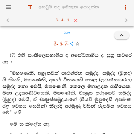
3. 4. 7
229
3. 4. 7.
(7) එහි සංකිලෙසභාගිය ද අසේඛභාගිය ද සූත්‍ර කවරෙ
යැ :
“මහණෙනි, අශ්‍රැතවත් පෘථග්ජන සමුද්ද, සමුද්ද (මුහුද)
යි කියයි, මහණෙනි, ආර්‍ය්‍ය විනයෙහි තෙල (ලවණසාගරය)
සමුද්ද නො වෙයි, මහණෙනි, තෙලෙ මහාඋදක රාශියෙක,
මහා උදකාර්‍ණවයෙකි, මහණෙනි, චක්‍ෂුස පුරුෂහට සමුද්ද
(මුහුද) වෙයි, ඒ චක්‍ෂුස්සමුද්‍රයාගේ (පියවි මුහුදෙහි අපමණ
රළ වේගය සෙයින්) නීලාදී අරමුණු විසින් රූපමය වේගය
වේ” යයි
මේ සංකිලේස යැ.