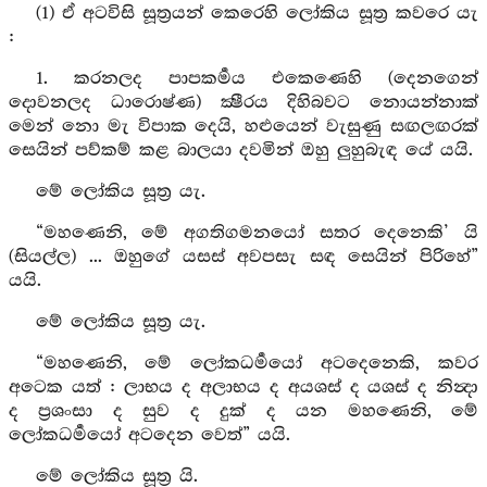
(1) ඒ අටවිසි සූත්‍රයන් කෙරෙහි ලෝකිය සූත්‍ර කවරෙ යැ
:
1. කරනලද පාපකර්‍මය එකෙණෙහි (දෙනගෙන්
දොවනලද ධාරොෂ්ණ) ක්‍ෂීරය දිහිබවට නොයන්නාක්
මෙන් නො මැ විපාක දෙයි, හළුයෙන් වැසුණු සඟලඟරක්
සෙයින් පව්කම් කළ බාලයා දවමින් ඔහු ලුහුබැඳ යේ යයි.
මේ ලෝකිය සූත්‍ර යැ.
“මහණෙනි, මේ අගතිගමනයෝ සතර දෙනෙකි’ යි
(සියල්ල) ... ඔහුගේ යසස් අවපසැ සඳ සෙයින් පිරිහේ”
යයි.
මේ ලෝකිය සූත්‍ර යැ.
“මහණෙනි, මේ ලෝකධර්‍මයෝ අටදෙනෙකි, කවර
අටෙක යත් : ලාභය ද අලාභය ද අයශස් ද යශස් ද නින්‍දා
ද ප්‍රශංසා ද සුව ද දුක් ද යන මහණෙනි, මේ
ලෝකධර්‍මයෝ අටදෙන වෙත්” යයි.
මේ ලෝකිය සූත්‍ර යි.