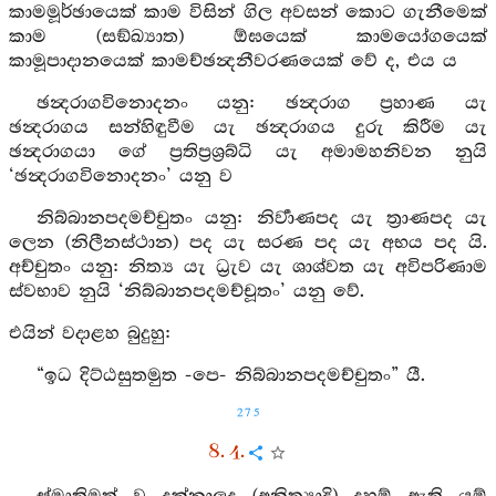
කාමමූර්ඡායෙක් කාම විසින් ගිල අවසන් කොට ගැනීමෙක්
කාම (සඞ්ඛ්‍යාත) ඕඝයෙක් කාමයෝගයෙක්
කාමූපාදානයෙක් කාමච්ඡන්‍දනීවරණයෙක් වේ ද, එය ය
ඡන්‍දරාගවිනොදනං යනු: ඡන්‍දරාග ප්‍රහාණ යැ
ඡන්‍දරාගය සන්හිඳුවීම යැ ඡන්‍දරාගය දුරු කිරීම යැ
ඡන්‍දරාගයා ගේ ප්‍රතිප්‍රශ්‍රබ්ධි යැ අමාමහනිවන නුයි
‘ඡන්‍දරාගවිනොදනං’ යනු ව
නිබ්බානපදමච්චුතං යනු: නිර්‍වාණපද යැ ත්‍රාණපද යැ
ලෙන (නිලීනස්ථාන) පද යැ සරණ පද යැ අභය පද යි.
අච්චුතං යනු: නිත්‍ය යැ ධ්‍රැව යැ ශාශ්වත යැ අවිපරිණාම
ස්වභාව නුයි ‘නිබ්බානපදමච්චූතං’ යනු වේ.
එයින් වදාළහ බුදුහු:
“ඉධ දිට්ඨසුතමුත -පෙ- නිබ්බානපදමච්චුතං” යී.
275
8. 4.