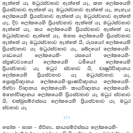
ඇත්තේ යැ මධුරස්වභාව ඇත්තේ යැ, කන ලෝකයෙහි
ප්‍රියස්වභාව ඇත්තේ යැ මධුරස්වභාව ඇත්තේ යැ, නැහැය
ලෝකයෙහි ප්‍රියස්වභාව ඇත්තේ යැ මධුරස්වභාව ඇත්තේ
යැ, දිව ලෝකයෙහි ප්‍රියස්වභාව ඇත්තේ යැ මධුරස්වභාව
ඇත්තේ යැ, කය ලෝකයෙහි ප්‍රියස්වභාව ඇත්තේ යැ
මධුරස්වභාව ඇත්තේ යැ, මනස ලෝකයෙහි ප්‍රියස්වභාව
ඇත්තේ යැ මධුරස්වභාව ඇත්තේ යි, රූපයෝ ලෝකයෙහි
ප්‍රියස්වභාව යැ මධුරස්වභාව යැ, ශබ්දයෝ ලෝකයෙහි-
ගන්‍ධයෝ ලෝකයෙහි- රසයෝ ලෝකයෙහි-
ස්ප්‍රෂ්ටව්‍යයෝ ලෝකයෙහි ධර්‍මයෝ ලෝකයෙහි
ප්‍රියස්වභාව යැ මධුර ස්වභාව යි, චක්‍ෂුර්විඥානය
ලෝකයෙහි ප්‍රියස්වභාව යැ මධුරස්වභාව යැ,
ශ්‍රොත්‍රවිඥානය ලෝකයෙහි-ඝ්‍රාණවිඥානය ලෝකයෙහි-
ජිහ්වා විඥානය ලෝකයෙහි- කායවිඥානය ලෝකයෙහි-
මනෝවිඥානය ලෝකයෙහි ප්‍රියස්වභාව යැ මධුර ස්වභාව
යි, චක්ඛුසම්ඵස්සය ලෝකයෙහි ප්‍රියස්වභාව යැ මධුර
ස්වභාව යැ
273
සෝත - ඝාන - ජිව්හා.. කායසම්ඵස්සය ලෝකයෙහි-