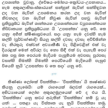
උපශාන්ත වූවාහු, ද්වේෂය-මෝහය-ක්‍රෝධය-උපනාහය...
හැම අකුශලාභිසංස්කාරයන් සන්හුන් බැවින් සන්හිඳුවන
ලද වන බැවින් උපශමනය කරන ලද වන බැවින්
නිවනලද වන බැවින් නිවුණ බැවින් පහවූ බැවින්
ප්‍රතිප්‍රශ්‍රබ්ධ බැවින් ශාන්තයහ උපශාන්තයහ ව්‍යූපශාන්තයහ
නිර්වෘතයහ ප්‍රතිප්‍රශ්‍රබ්ධයහ යි ‘උපසන්තා’ යනු වේ. තෙ
යනු: අර්‍හත් ක්ෂීණාස්‍රවයෝ. සදා යනු: හැම දවස්හි හැම
කල්හි (පූර්වාහ්ණාදි) සියලු කල්හි දවසැ දවසැ අවිච්ඡින්න
වැ නිරතුරු එක්වන් අව්‍යාකීර්‍ණ වැ පිළිවෙළින් එක් වැ
දියරළක් මෙන් අවිරල වැ නො සිඳී එක් වැ පැහැසී පෙර
බත පසු බත පෙරයම මැදියම පැසුම්යම අවපසැ පුරපසැ
වසන්හි හිමත්හි ගිමන්හි පෙරවියෙහි මැදියෙහි පැසුළු
වියෙහි නුයි ‘උපසන්තා ච තෙ සදා’ යනු වේ.
277
තිණ්ණා ලෝකේ විසත්තිකං- ‘විසත්තිකා’ යි තෘෂ්ණාව
කියනු ලැබෙයි: යම් රාගයෙක් බලවත් රාගයෙක්...
අභිධ්‍යායෙක් ලෝභ අකුශලමූලයෙක් වේ ද එය යි.
‘විසත්තිකා’ යනු කවර අරුතින් ‘විසත්තිකා’ නම් වූ යැ
යත්: ... පතළා යැ විස්තෘත යැ නුයි විසත්තිකා නමු.