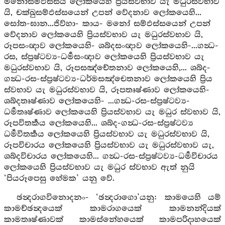
මනෝසම්ඵස්සය ලෝකයෙහි ප්‍රියස්වභාව යැ මධුරස්වභාව
යි, චක්ඛුසම්ඵස්සයෙන් උපන් වේදනාව ලෝකයෙහි...
සෝත-ඝාන...ජිව්හා- කාය- මනෝ සම්ඵස්සයෙන් උපන්
වේදනාව ලෝකයෙහි ප්‍රියස්වභාව යැ මධුරස්වභාව යි,
රූපසංඥාව ලෝකයෙහි- ශබ්දසංඥාව ලෝකයෙහි-...ගන්‍ධ-
රස, ස්ප්‍රෂ්ටව්‍ය-ධර්‍මසංඥාව ලෝකයෙහි ප්‍රියස්වභාව යැ
මධුරස්වභාව යි, රූපසඤ්චේතනාව ලෝකයෙහි,... ශබ්ද-
ගන්‍ධ-රස-ස්ප්‍රෂ්ටව්‍ය-ධර්මසඤ්චෙතනාව ලෝකයෙහි ප්‍රිය
ස්වභාව යැ මධුරස්වභාව යි, රූපතෘෂ්ණාව ලෝකයෙහි-
ශබ්දතෘෂ්ණාව ලෝකයෙහි- ...ගන්‍ධ-රස-ස්ප්‍රෂ්ටව්‍ය-
ධර්‍මතෘෂ්ණාව ලෝකයෙහි ප්‍රියස්වභාව යැ මධුර ස්වභාව යි,
රූපවිතර්‍කය ලෝකයෙහි... ශබ්ද-ගන්‍ධ-රස-ස්ප්‍රෂ්ටව්‍ය
ධර්‍මවිතර්‍කය ලෝකයෙහි ප්‍රියස්වභාව යැ මධුරස්වභාව යි,
රූපවිචාරය ලෝකයෙහි ප්‍රියස්වභාව යැ මධුරස්වභාව යැ,
ශබ්දවිචාරය ලෝකයෙහි... ගන්‍ධ-රස-ස්ප්‍රෂ්ටව්‍ය-ධර්‍මවිචාරය
ලෝකයෙහි ප්‍රියස්වභාව යැ මධුර ස්වභාව ඇත් නුයි
‘පියරූපෙසු හේමක’ යනු වේ.
ඡන්‍දරාගවිනොදනං- ‘ඡන්‍දරාගො’යනු: කාමයෙහි යම්
කාමච්ඡන්‍දයෙක් කාමරාගයෙක් කාමනන්දියක්
කාමතෘෂ්ණාවක් කාමස්නේහයෙක් කාමපරිදාහයෙක්