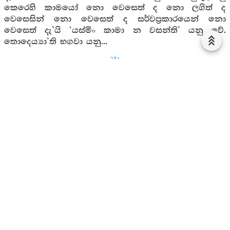
කෙරෙහි කාමයෝ නො වෙසෙත් ද නො ලගිත් ද
වෙසෙසින් නො වෙසෙත් ද සර්වප්‍රකාරයෙන් නො
වෙසෙත් දැ’යි ‘යස්මිං කාමා න වසන්ති’ යනු වේ.
තොදෙය්‍යා’ති භගවා යනු...
281
තණ්හා යස්ස න විජ්ජති- ‘තණ්හා’ යනු: රූප තෘෂ්ණා
යැ ශබ්දතෘෂ්ණා යැ ගන්‍ධතෘෂ්ණා යැ රසතෘෂ්ණා යැ
ස්ප්‍රෂ්ටව්‍යතෘෂ්ණා යැ ධර්‍මතෘෂ්ණා යි. යස්ස යනු: අර්‍හත්
ක්ෂීණාස්‍රවහට. තණ්හා යස්ස න විජ්ජති යනු: තෘෂ්ණාව
යමක්හට නැද්ද නොවේ ද විද්‍යමාන නො වේ ද නො
ලැබේ ද ප්‍රහීණ ද මුලුසුන් කරන ලද ද සන්හිඳුණී ද
ප්‍රතිප්‍රශ්‍රබ්ධ ද යළි උපදනට නො නිසි වූ ද නුවණ
ගින්නෙන් දවන ලද දැ’යි ‘තණ්හා යස්ස න විජ්ජති’ යනු
වේ.
කථඞ්කථා ච යො තිණ්ණො- ‘කථඞ්කථා’ යි
විචිකිත්සාව කියනු ලැබෙයි: දුඃඛසත්‍යයෙහි සැක යැ...
චිත්තයාගේ තද බව යැ මනෝවිලේඛය (සිත හිරිගැසීම) යි.
යො යනු: යම් අර්‍හත් ක්ෂීණාස්‍රව කෙනෙක්. කථඞ්කථා ච