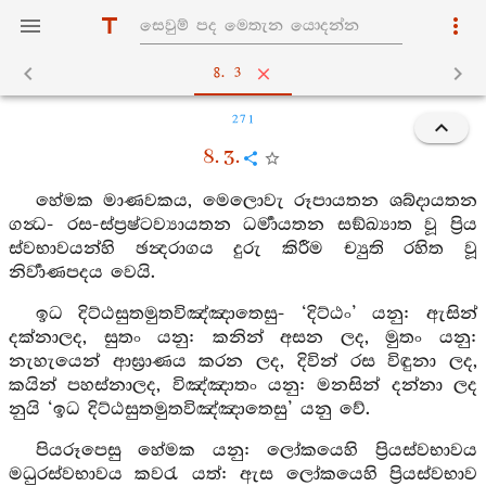
8. 3
271
8. 3.
හේමක මාණවකය, මෙලොවැ රූපායතන ශබ්දායතන
ගන්‍ධ- රස-ස්ප්‍රෂ්ටව්‍යායතන ධර්‍මායතන සඞ්ඛ්‍යාත වූ ප්‍රිය
ස්වභාවයන්හි ඡන්‍දරාගය දුරු කිරීම ච්‍යුති රහිත වූ
නිර්‍වාණපදය වෙයි.
ඉධ දිට්ඨසුතමුතවිඤ්ඤාතෙසු- ‘දිට්ඨං’ යනු: ඇසින්
දක්නාලද, සුතං යනු: කනින් අසන ලද, මුතං යනු:
නැහැයෙන් ආඝ්‍රාණය කරන ලද, දිවින් රස විඳුනා ලද,
කයින් පහස්නාලද, විඤ්ඤාතං යනු: මනසින් දන්නා ලද
නුයි ‘ඉධ දිට්ඨසුතමුතවිඤ්ඤාතෙසු’ යනු වේ.
පියරූපෙසු හේමක යනු: ලෝකයෙහි ප්‍රියස්වභාවය
මධුරස්වභාවය කවරැ යත්: ඇස ලෝකයෙහි ප්‍රියස්වභාව