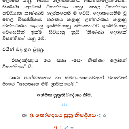
ලෝකේ යනු: අපාය ලෝකයෙහි... ආයතනලෝකයෙහි.
තිණ්ණා ලෝකේ විසත්තිකං යනු: තෙල විසත්තිකා
සඞ්ඛ්‍යාත තෘෂ්ණාව ලෝකයෙහි ම වෙයි, ලොකයෙහිම වූ
තෙල විසත්තිකාව තරණය කළාහු උත්තරණය කළාහු
නිස්තරණය කළාහු ඉක්මගියාහු මොනොවට ඉක්මගියාහු
වෙසෙසින් ඉක්ම සිටියාහු නුයි ‘තිණ්ණා ලෝකේ
විසත්තිකං’ යනු වේ.
එයින් වදාළහ බුදුහු:
“එතදඤ්ඤාය යෙ සතා -පෙ- තිණ්ණා ලෝකේ
විසත්තිකං” යී.
ගාථා පර්‍ය්‍යවසානය හා සමග...භාග්‍යවතුන් වහන්සේ
මාගේ “ශාස්තෲහ මම් ශ්‍රාවකයෙමී.”
හේමක සූත්‍රනිර්දේශය නිමි.
279
9. තෝදෙය්‍ය සූත්‍ර නිර්‍දෙශය
9. 1.