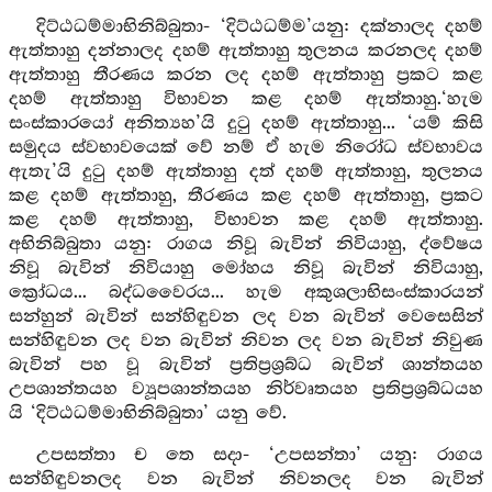
දිට්ඨධම්මාභිනිබ්බුතා- ‘දිට්ඨධම්ම’යනු: දක්නාලද දහම්
ඇත්තාහු දන්නාලද දහම් ඇත්තාහු තුලනය කරනලද දහම්
ඇත්තාහු තීරණය කරන ලද දහම් ඇත්තාහු ප්‍රකට කළ
දහම් ඇත්තාහු විභාවන කළ දහම් ඇත්තාහු.‘හැම
සංස්කාරයෝ අනිත්‍යහ’යි දුටු දහම් ඇත්තාහු... ‘යම් කිසි
සමුදය ස්වභාවයෙක් වේ නම් ඒ හැම නිරෝධ ස්වභාවය
ඇතැ’යි දුටු දහම් ඇත්තාහු දත් දහම් ඇත්තාහු, තුලනය
කළ දහම් ඇත්තාහු, තීරණය කළ දහම් ඇත්තාහු, ප්‍රකට
කළ දහම් ඇත්තාහු, විභාවන කළ දහම් ඇත්තාහු.
අභිනිබ්බුතා යනු: රාගය නිවූ බැවින් නිවියාහු, ද්වේෂය
නිවූ බැවින් නිවියාහු මෝහය නිවූ බැවින් නිවියාහු,
ක්‍රෝධය... බද්ධවෛරය... හැම අකුශලාභිසංස්කාරයන්
සන්හුන් බැවින් සන්හිඳුවන ලද වන බැවින් වෙසෙසින්
සන්හිඳුවන ලද වන බැවින් නිවන ලද වන බැවින් නිවුණ
බැවින් පහ වූ බැවින් ප්‍රතිප්‍රශ්‍රබ්ධ බැවින් ශාන්තයහ
උපශාන්තයහ ව්‍යූපශාන්තයහ නිර්වෘතයහ ප්‍රතිප්‍රශ්‍රබ්ධයහ
යි ‘දිට්ඨධම්මාභිනිබ්බුතා’ යනු වේ.
උපසත්තා ච තෙ සදා- ‘උපසන්තා’ යනු: රාගය
සන්හිඳුවනලද වන බැවින් නිවනලද වන බැවින්