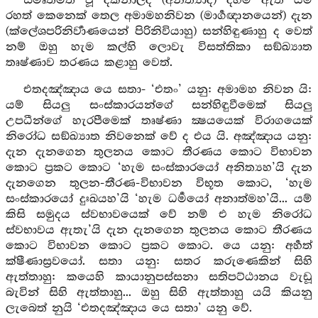
ස්මෘතිමත් වූ දක්නාලද (අනිත්‍යාදි) දහම් ඇති යම්
රහත් කෙනෙක් තෙල අමාමහනිවන (මාර්‍ගඥානයෙන්) දැන
(ක්ලේශපරිනිර්‍වාණයෙන් පිරිනිවියාහු) සන්හිඳුණාහු ද වෙත්
නම් ඔහු හැම කල්හි ලොවැ විසත්තිකා සඞ්ඛ්‍යාත
තෘෂ්ණාව තරණය කළාහු වෙත්.
එතදඤ්ඤාය යෙ සතා- ‘එතං’ යනු: අමාමහ නිවන යි:
යම් සියලු සංස්කාරයන්ගේ සන්හිඳුවීමෙක් සියලු
උපධීන්ගේ හැරපීමෙක් තෘෂ්ණා ක්‍ෂයයෙක් විරාගයෙක්
නිරෝධ සඞ්ඛ්‍යාත නිවනෙක් වේ ද එය යි. අඤ්ඤාය යනු:
දැන දැනගෙන තුලනය කොට තීරණය කොට විභාවන
කොට ප්‍රකට කොට ‘හැම සංස්කාරයෝ අනිත්‍යහ’යි දැන
දැනගෙන තුලන-තීරණ-විභාවන විභූත කොට, ‘හැම
සංස්කාරයෝ දුඃඛයහ’යි ‘හැම ධර්‍මයෝ අනාත්මහ’යි... යම්
කිසි සමුදය ස්වභාවයෙක් වේ නම් එ හැම නිරෝධ
ස්වභාවය ඇතැ’යි දැන දැනගෙන තුලනය කොට තීරණය
කොට විභාවන කොට ප්‍රකට කොට. යෙ යනු: අර්‍හත්
ක්ෂීණාස්‍රවයෝ. සතා යනු: සතර කරුණෙකින් සිහි
ඇත්තාහු: කයෙහි කායානුපස්සනා සතිපට්ඨානය වැඩූ
බැවින් සිහි ඇත්තාහු... ඔහු සිහි ඇත්තාහු යයි කියනු
ලැබෙත් නුයි ‘එතදඤ්ඤාය යෙ සතා’ යනු වේ.