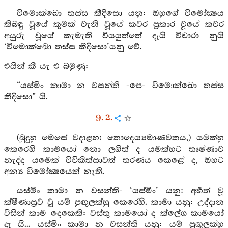
විමොක්ඛො තස්ස කීදිසො යනු: ඔහුගේ විමෝක්‍ෂය
කිබඳු වූයේ කුමක් වැනි වූයේ කවර ප්‍රකාර වූයේ කවර
අයුරු වූයේ කැමැති වියයුත්තේ දැයි විචාරා නුයි
‘විමොක්ඛො තස්ස කීදිසො’යනු වේ.
එයින් කී යැ එ බමුණු:
“යස්මිං කාමා න වසන්ති -පෙ- විමොක්ඛො තස්ස
කීදිසො” යි.
9. 2.
(බුදුහු මෙසේ වදාළහ: තොදෙය්‍යමාණවකය,) යමක්හු
කෙරෙහි කාමයෝ නො ලගිත් ද යමක්හට තෘෂ්ණාව
නැද්ද යමෙක් විචිකිත්සාවත් තරණය කෙළේ ද, ඔහට
අන්‍ය විමෝක්‍ෂයෙක් නැති.
යස්මිං කාමා න වසන්ති- ‘යස්මිං’ යනු: අර්‍හත් වූ
ක්ෂීණාස්‍රව වූ යම් පුඟුලක්හු කෙරෙහි. කාමා යනු: උද්දාන
විසින් කාම දෙකෙකි: වස්තු කාමයෝ ද ක්ලේශ කාමයෝ
දැ යි... යස්මිං කාමා න වසන්ති යනු: යම් පුඟුලක්හු