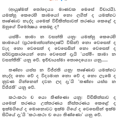
(ආයුෂ්මත් තෝදෙය්‍ය මාණවක මෙසේ විචාරයි).
යමක්හු කෙරෙහි කාමයෝ නො ලගිත් ද යමක්හට
තෘෂ්ණාව නැද්ද යමෙක් විචිකිත්සාවත් තරණය කෙළේ ද
ඔහුගේ විමෝක්‍ෂය කෙබඳු ද?
යස්මිං කාමා න වසන්ති යනු: යමක්හු කෙරෙහි
කාමයෝ (ප්‍රථමොත්පන්නදෘෂ්ටි විසින්) නො වෙසෙත් ද
වැද නො වෙසෙත් ද වෙසෙසින් නො වෙසෙත් ද
සර්වප්‍රකාරයෙන් නො වෙසෙත් දැයි ‘යස්මිං කාමා න
වසන්තිති’ යනු වේ. ඉච්චායස්මා තොදෙය්‍යො යනු......
තණ්හා යස්ස න විජ්ජති යනු: තෘෂ්ණාව යමක්හට
නැද්ද නො වේ ද විද්‍යමාන නො වේ ද නො ලැබේ ද
නුවණ ගින්නෙන් දවන ලද දැ’යි ‘තණ්හා යස්ස න
විජ්ජති’ යනු වේ.
කථංකථා ච යො තිණ්ණො යනු: විචිකිත්සාව ද
යමෙක් තරණය උත්තරණය නිස්තරණය කෙළේ ද
ඉක්මගියේ ද මොනොවට ඉක්ම ගියේ ද වෙසෙසින් ඉක්ම
සිටියේ දැ’යි ‘කථංකථා ච යො තිණ්ණො’ යනු වේ.