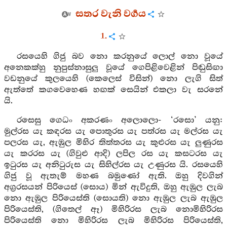
සතර වැනි වර්‍ගය
1.
රසයෙහි ගිජු බව නො කරනුයේ ලොල් නො වූයේ
අනෙකක්හු නුපුස්නාසුලු වූයේ ගෙපිළිවෙළින් පිඬුසිඟා
වඩනුයේ කුලයෙහි (කෙලෙස් විසින්) නො ලැගි සිත්
ඇත්තේ කගවෙහෙණ හඟක් සෙයින් එකලා වැ සරනේ
යි.
රසෙසු ගෙධං අකරණං අලොලො- ‘රසො’ යනු:
මුල්රස යැ කඳරස යැ පොතුරස යැ පත්රස යැ මල්රස යැ
පලරස යැ, ඇඹුල මිහිර තිත්තරස යැ කුළුරස යැ ලුණුරස
යැ කරරස යැ (ගිවුළු ආදි) ලපිල රස යැ කසටරස යැ
ඉටුරස යැ අනිටුරුස යැ සිහිල්රස යැ උණුරස යි. රසයෙහි
ගිජු වූ ඇතැම් මහණ බමුණෝ ඇති. ඔහු දිවගින්
අග්‍රරසයන් පිරියෙස් (සොය) මින් ඇවිදුති, ඔහු ඇඹුල ලැබ
නො ඇඹුල පිරියෙස්ති (සොයති) නො ඇඹුල ලැබ ඇඹුල
පිරියෙස්ති, (ගිතෙල් ඈ) මිහිරිරස ලැබ නොමිහිරිරස
පිරියෙස්ති නො මිහිරිරස ලැබ මිහිරිරස පිරියෙස්ති,