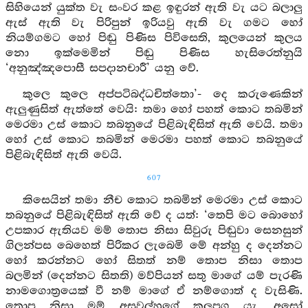
සිහියෙන් යුක්ත වැ සංවර කළ ඉඳුරන් ඇති වැ යට බලාලු
ඇස් ඇති වැ පිරිපුන් ඉරියවු ඇති වැ ගමට හෝ
නියම්ගමට හෝ පිඬු පිණිස පිවිසෙති, කුලයෙන් කුලය
නො ඉක්මෙමින් පිඬු පිණිස හැසිරෙත්නුයි
‘අනුඤ්ඤපොසී සපදානචාරී’ යනු වේ.
කුලෙ කුලෙ අප්පටිබද්ධචිත්තො’- දෙ කරුණෙකින්
ඇලුණුසිත් ඇත්තේ වෙයි: තමා හෝ පහත් කොට තබමින්
මෙරමා උස් කොට තබනුයේ පිළිබැඳිසිත් ඇති වෙයි. තමා
හෝ උස් කොට තබමින් මෙරමා පහත් කොට තබනුයේ
පිළිබැඳිසිත් ඇති වෙයි.
607
කිසෙයින් තමා නීච කොට තබමින් මෙරමා උස් කොට
තබනුයේ පිළිබැඳිසිත් ඇති වේ ද යත්: ‘තෙපි මට බොහෝ
උපකාර ඇතියව මම් තොප නිසා සිවුරු පිඬුවා සෙනසුන්
ගිලන්පස බෙහෙත් පිරිකර ලැබෙමි මේ අන්හු ද දෙන්නට
හෝ කරන්නට හෝ සිතත් නම් තොප නිසා තොප
බලමින් (දෙන්නට සිතති) මව්පියන් සතු මාගේ යම් පැරණි
නාමගොත්‍රයෙක් වී නම් මාගේ ඒ නම්ගොත් ද වැසිණි.
තොප නිසා මම් අසුවල්හුගේ කුලුපග යැ, අසෝ