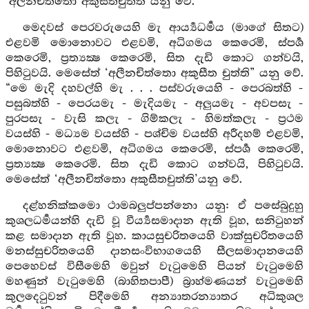
‘අලීනචිත්තො අකුසීතචුත්ති”යනු වේ.
මෙදවස් පෙරවරුයෙහි මැ ආර්‍ය්‍යධර්‍මය (මාගේ සිතට)
එළවමි මොනොවට එළවමි, අධිගමය කෙරෙමි, ස්පර්‍ශ
කෙරෙමි, ප්‍රත්‍යක්‍ෂ කෙරෙමි, සිත දැඩි කොට ගන්වයි,
පිහිටුවයි. මෙසේත් ‘අලීනචිත්තො අකුසීත චුත්ති” යනු වේ.
“මෙ මැදි දහවල්හි මැ . . . පස්වරුයෙහි - පෙරබත්හි -
පසුබත්හි - පෙරයමැ - මැදියමැ - අලුයමැ - අවපසැ -
පුරපසැ - වැසි කලැ - ගිම්කලැ - හිමත්කලැ - ප්‍රථම
වයස්හි - මධ්‍යම වයස්හි - පශ්චිම වයස්හි අරීදහම් එළවමි,
මොනොවට එළවමි, අධිගමය කෙරෙමි, ස්පර්‍ශ කෙරෙමි,
ප්‍රත්‍යක්‍ෂ කෙරෙමි. සිත දැඩි කොට ගන්වයි, පිහිටුවයි.
මෙසේත් ‘අලීනචිත්තො අකුසීතචුත්ති’යනු වේ.
දළ්හනික්කමො ථාමබලුප්පන්නො යනු: ඒ පසේබුදුහු
කුශලධර්‍මයන්හි දැඩි වූ වීර්‍ය්‍යසමාදාන ඇති වූහ, සනිටුහන්
කළ සමාදාන ඇති වූහ. කායසුචරිතයෙහි වාක්සුචරිතයෙහි
මනස්සුචරිතයෙහි දානසංවිභාගයෙහි සීලසමාදානයෙහි
පෙහෙවස් විසීමෙහි මවුන් වැටුමෙහි පියන් වැටුමෙහි
මහණුන් වැටුමෙහි (බාහිතපාපී) බ්‍රාහ්මණයන් වැටුමෙහි
කුලදෙටුවන් පිදීමෙහි අන්‍යාතරන්‍යාතර අධිකුශල