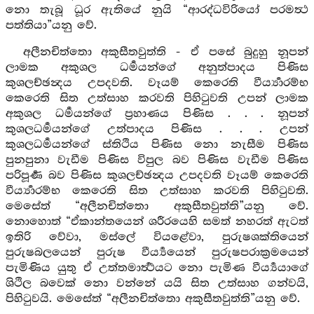
නො තැබූ ධූර ඇතියේ නුයි “ආරද්ධවිරියෝ පරමත්‍ථ
පත්තියා”යනු වේ.
අලීනචිත්තො අකුසීතවුත්ති - ඒ පසේ බුදුහු නූපන්
ලාමක අකුශල ධර්‍මයන්ගේ අනුත්පාදය පිණිස
කුශලච්ඡන්‍දය උපදවති. වෑයම් කෙරෙති වීර්‍ය්‍යාරම්භ
කෙරෙති සිත උත්සාහ කරවති පිහිටුවති උපන් ලාමක
අකුශල ධර්‍මයන්ගේ ප්‍රහාණය පිණිස . . . නූපන්
කුශලධර්‍මයන්ගේ උත්පාදය පිණිස . . . උපන්
කුශලධර්‍මයන්ගේ ස්තිථිය පිණිස නො නැසීම පිණිස
පුනපුනා වැඩීම පිණිස විපුල බව පිණිස වැඩීම පිණිස
පරිපූර්‍ණ බව පිණිස කුශලච්ඡන්‍දය උපදවති වෑයම් කෙරෙති
වීර්‍ය්‍යාරම්භ කෙරෙති සිත උත්සාහ කරවති පිහිටුවති.
මෙසේත් “අලීනචිත්තො අකුසීතවුත්ති”යනු වේ.
නොහොත් “ඒකාන්තයෙන් ශරීරයෙහි සමත් නහරත් ඇටත්
ඉතිරි වේවා, මස්ලේ වියළේවා, පුරුෂශක්තියෙන්
පුරුෂබලයෙන් පුරුෂ වීර්‍ය්‍යයෙන් පුරුෂපරාක්‍රමයෙන්
පැමිණිය යුතු ඒ උත්තමාර්‍ත්‍ථයට නො පැමිණ වීර්‍ය්‍යයාගේ
ශිථිල බවෙක් නො වන්නේ යයි සිත උත්සාහ ගන්වයි,
පිහිටුවයි. මෙසේත් “අලීනචිත්තො අකුසීතවුත්ති”යනු වේ.