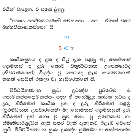
එයින් වදාළහ. එ පසේ බුදුහු:
“පහාය පඤ්චාවරණානි චෙතසො - පෙ - ඒකෝ චරෙ
ඛග්ගවිසාණකප්පො” යි.
611
3.
කායිකසුවය ද දුක ද පිටු දැක පළමු මැ සොම්නස්
දොම්නස් ද දුරු කොට චතුර්‍ත්‍ථධ්‍යාන උපෙක්ෂාවද
(නීවරණයෙන්) විශුද්ධ වූ ශමථයද ලැබ කගවෙහෙණ
හඟක් සෙයින් එකලා වැ හැසිරෙන්නේ යි.
විපිට්ඨිකත්‍වාන සුඛං දුඛඤ්ච පුබ්බේව ච
සොමනස්සදොමනස්සං යනු: ඒ පසේබුදුහු කායික සුවය ද
දුරු කිරීමෙන් කායික දුක ද දුරු කිරීමෙන් පළමු
(ප්‍රථමධ්‍යාන උපචාරයෙහි) මැ සොම්නස් දොම්නසුන් දුරු
කිරීමෙන් දුක් නො වූ සුව නො වූ උපේක්‍ෂාව හා
ස්මෘතිපාරිශුද්ධිය ඇති සතර වැනි දැහැනට එළැඹ වෙසේ
නුයි ‘විපිට්ඨිකත්‍වාන සුඛං දුඛඤ්ච පුබ්බේව ච සෝමනස්ස