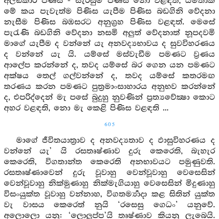
අලඞ්කාර පිණිස - සැරසුම් පිණිස නො වළඳති, යම්තාක්
මේ කය පැවැත්ම පිණිස යැපීම පිණිස බඩගිනි වේදනා
නැසීම පිණිස බඹසරට අනුග්‍රහ පිණිස වළඳත්. මෙසේ
පැරැණි බඩගිනි වේදනා නසමි අලුත් වේදනාත් නූපදවමි
මාගේ යැපීම ද වන්නේ යැ අනවද්‍යභාවය ද සුවවිහරණය
ද වන්නේ යැ යි. යම්සේ මස්වැඩීම පමණට ව්‍රණය
ආලේප කරන්නේ ද, තවද යම්සේ බර ගෙන යන පමණට
අක්ෂය තෙල් ගල්වන්නේ ද, තවද යම්සේ කතරමඟ
තරණය කරන පමණට පුත්‍රමාංසාහාරය අනුභව කරන්නේ
ද, එපරිද්දෙන් මැ පසේ බුදුහු නුවණින් ප්‍රත්‍යවේක්‍ෂා කොට
අහර වළඳති, නො මැ කෙළි පිණිස වළඳති ...
605
මාගේ ජීවිතයාත්‍රාව ද අනවද්‍යතාව ද ඵාසුවිහරණය ද
වන්නේ යැ’ යි රසතෘෂ්ණාව දුරු කෙරෙති, බැහැර
කෙරෙති, විගතාන්ත කෙරෙති අනභාවයට පමුණුවති.
රසතෘෂ්ණාවෙන් දුරු වූවාහු වෙන්වූවාහු වෙසෙසින්
වෙන්වූවාහු නික්මුණාහු නික්මැගියාහු වෙසෙසින් මිදුණාහු
විසංයුක්ත වූවාහු වන්නාහ, විගතර්‍ම්‍යාදා කළ සිතින් යුක්ත
වැ වාසය කෙරෙත් නුයි ‘රසෙසු ගෙධං’ යනුවේ.
අලොලො යනු: ‘ලොලුප්ප’යි තෘෂ්ණාව කියනු ලැබෙයි.