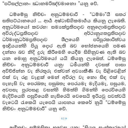
“පටිසල්ලානං ඣානමරිඤ්චමානො ”යනු වේ.
ධම්මේසු නිච්චං අනුධම්මචාරි - “ධම්මා”යී සතර
සතිපට්ඨානයෝ ... ආර්‍ය අෂ්ටාඞ්ගිකමාර්‍ගය කියනු ලැබෙති.
අනුධර්මයෝ කවරහ: සම්‍යක්ප්‍රතිපදාව අනුලොමප්‍රතිපදාව
අවිරුද්ධප්‍රතිපදාව අර්ථානුගතප්‍රතිපදාව
ධර්මානුධර්මප්‍රතිපදාව ශීලයෙහි පරිපූරකාරිත්වය
ඉන්‍ද්‍රියයන්හි පියූ දොර ඇති බව භෝජනයෙහි පමණ
දන්නා බව නිදි දුරු කිරීමෙහි යෙදීම සිහිනුවණ ඇති බව
යන මොහු අනුධර්මයෝ යයි කියනු ලැබෙත්. ධම්මේසු
නිච්චං අනුධම්මචාරී යනු: ධර්‍මයන්හි දවසක් පාසා
අවිච්ජින්න වැ නිරතුරු එක්වන් අව්‍යාකීර්‍ණ වැ පිළිවෙළින්
එක් වැ රළ වැළක් මෙන් අවිරල වැ නො සිඳ එක් වැ
පැහැසි වැ පෙරබතැ පසුබතැ පෙරයමැ මැදියමැ, පසුයම,
අවපසැ පුරපසළ වසන්හි හිමත්හි ගිමන්හි පෙරවියෙහි
මැදිවියෙහි පසුවීයෙහි හැසිරෙයි වෙසෙයි ඉරියවු පවත්වයි
වැටෙයි රැකෙයි යැපෙයි යාපනය කෙරේ නුයි “ධම්මේසු
නිච්චං අනුධම්මචාරී” යනු වේ.
619
ආදීනචං සම්මසිතා භවෙසු යනු: “සියලු සංස්කාරයෝ