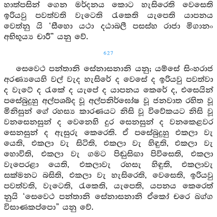
හාත්පසින් ගෙන මර්දනය කොට හැසිරෙති වෙසෙති
ඉරියවු පවත්වති වැටෙති රැකෙති යැපෙති යාපනය
වෙත්නු යි ‘සීහො යථා දඨාබලී පසස්හ රාජා මිගානං
අභිභූය්‍ය චාරී” යනු වේ.
627
සෙවෙථ පන්තානි සේනාසනානි යනු; යම්සේ සිංහරාජ
අරණ්‍යයෙහි වල් වැද හැසිරේ ද වෙසේ ද ඉරියවු පවත්වා
ද වැටේ ද රැකේ ද යැපේ ද යාපනය කෙරේ ද, එසෙයින්
පසේබුදුහු අල්පශබ්ද වූ අල්පනිර්ඝෝෂ වූ ජනවාත රහිත වූ
මිනිසුන් ගේ රහස්‍ය කාරණයට නිසි වූ විවේකයට නිසි වූ
වනසෙනසුන් ද වෙනෙහි දුර සෙනසුන් ද වනකෙළවර
සෙනසුන් ද ඇසුරු කෙරෙති. ඒ පසේබුදුහු එකලා වැ
යෙති, එකලා වැ සිටිති, එකලා වැ හිඳුති, එකලා වැ
හොවිති, එකලා වැ ගමට පිඬුසිඟා පිවිසෙති, එකලා
වැපෙරළා යෙති, එකලාවැ රහසැ හිඳුති, එකලාවැ
සක්මනට බසිති, එකලා වැ හැසිරෙති, වෙසෙති, ඉරියවු
පවත්වති, වැටෙති, රැකෙති, යැපෙති, යපනය කෙරෙත්
නුයි ‘සෙවෙථ පන්තානි සේනාසනානි ඒකෝ චරෙ ඛග්ග
විසාණකප්පො” යනු වේ.