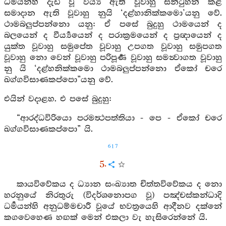
ධර්‍මයන්හි දැඩි වූ වීර්‍ය්‍ය ඇති වූවාහු සනිටුහන් කළ
සමාදාන ඇති වූවාහු නුයි ‘දළ්හානික්කමො’යනු වේ.
ථාමබලුප්පන්නො යනු: ඒ පසේ බුදුහු ථාමයෙන් ද
බලයෙන් ද වීර්‍ය්‍යයෙන් ද පරාක්‍රමයෙන් ද ප්‍රඥායෙන් ද
යුක්ත වූවාහු සමුපේත වූවාහු උපගත වූවාහු සමුපගත
වූවාහු නො වෙන් වූවාහු පරිපූර්‍ණ වූවාහු සමන්‍වාගත වූවාහු
නු යි ‘දළ්හනික්කමො ථාමබලුප්පන්නො ඒකෝ චරෙ
ඛග්ගවිසාණකප්පො”යනු වේ.
එයින් වදාළහ. එ පසේ බුදුහු:
“ආරද්ධවිරියො පරමත්‍ථපත්තියා - පෙ - ඒකෝ චරෙ
ඛග්ගවිසාණකප්පො” යි.
617
5.
කායවිවේකය ද ධ්‍යාන සංඛ්‍යාත චිත්තවිවේකය ද නො
හරනුයේ නිරතුරු (විදර්ශනොපග වූ) පඤ්චස්කන්ධාදි
ධර්‍මයන්හි අනුධම්මචාරී වූයේ භවත්‍රයෙහි ආදීනව දක්නේ
කගවෙහෙණ හඟක් මෙන් එකලා වැ හැසිරෙන්නේ යි.