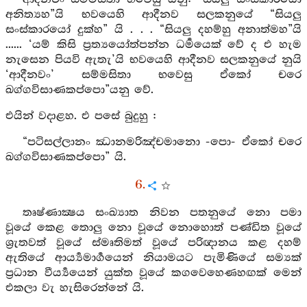
අනිත්‍යහ”යි භවයෙහි ආදීනව සලකනුයේ “සියලු
සංස්කාරයෝ දුක්හ” යි . . . “සියලු දහම්හු අනාත්මහ”යි
...... ‘යම් කිසි ප්‍රත්‍යයෝත්පන්න ධර්‍මයෙක් වේ ද එ හැම
නැසෙන පියවි ඇතැ’යි භවයෙහි ආදීනව සලකනුයේ නුයි
‘ආදීනවං’ සම්මසිතා භවෙසු ඒකෝ චරෙ
ඛග්ගවිසාණකප්පො”යනු වේ.
එයින් වදාළහ. එ පසේ බුදුහු :
“පටිසල්ලානං ඣානමරිඤ්චමානො -පො- ඒකෝ චරෙ
ඛග්ගවිසාණකප්පො” යි.
6.
තෘෂ්ණාක්‍ෂය සංඛ්‍යාත නිවන පතනුයේ නො පමා
වූයේ කෙළ තොලු නො වූයේ නොහොත් පණ්ඩිත වූයේ
ශ්‍රැතවත් වූයේ ස්මෘතිමත් වූයේ පරිඥානය කළ දහම්
ඇතියේ ආර්‍ය්‍යමාර්‍ගයෙන් නියාමයට පැමිණියේ සම්‍යක්
ප්‍රධාන වීර්‍ය්‍යයෙන් යුක්ත වූයේ කගවෙහෙණහඟක් මෙන්
එකලා වැ හැසිරෙන්නේ යි.