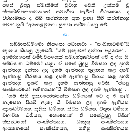
පසේ බුදුහු ස්මෘතිමත් වූවාහු වෙති. උත්තම වූ
ස්මෘතිනිපකභාවයෙන් සමන්‍විත බැවින් චිරකෘතය ද
චිරභාෂිතය ද සිහි කරන්නාහු පුන පුනා සිහි කරන්නාහු
වෙත් නුයි “අනෙළමූගො සුතවා සතීමා”යනු වේ.
621
සඞ්ඛාතධම්මො නියතො පධානවා - “සංඛාතධම්ම”යී
ඥානය කියනු ලැබෙයි. “යම් ප්‍රඥාවක් දන්නා අයුරෙක් . .
අමෝහයෙක් ධර්‍මවිචයයෙක් සම්‍යග්දෘෂ්ටියක් වේ ද එය යි.
සඞ්ඛ්‍යාත ධම්මෝ යනු: ඒ පසේ බුදුහු විමසන ලද දහම්
ඇත්තාහු දන්නා ලද දහම් ඇත්තාහු තුලනය කළ දහම්
ඇත්තාහු තීරණය කළ දහම් ඇත්තාහු විභාග කළ දහම්
ඇත්තාහු ප්‍රකට කළ දහම් ඇත්තාහු වෙති. “සියලු
සංස්කාරයෝ අනිත්‍යයහ”යි විමසන ලද දහම් ඇත්තාහු . .
. ‘යම් කිසි ප්‍රත්‍යයෝත්පන්න ධර්‍මයෙක් වේ ද එ හැම
නැසෙන පියවි ඇතැ යි විමසන ලද දහම් ඇතියහ,
ඥාතධර්මයහ, තුලිත ධර්‍මයහ, තීරිත ධර්‍මයහ, විභූත ධර්‍මයහ,
විභාවිත ධර්‍මයහ, නොහොත් ඒ පසේබුදුහු විසින්
ස්කන්‍ධයෝ සංක්‍ෂිප්තයහ, ධාතුහු සංක්‍ෂිප්තයහ,
ආයතනයෝ සංක්‍ෂිප්තයහ, ගතීහු සංක්‍ෂිප්තයහ,