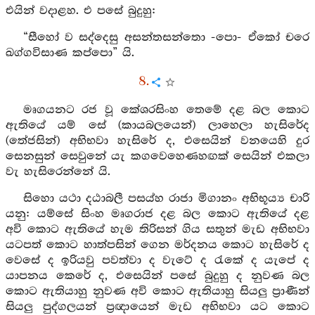
එයින් වදාළහ. එ පසේ බුදුහු:
“සීහෝ ව සද්දෙසු අසන්තසන්තො -පො- ඒකෝ චරෙ
ඛග්ගවිසාණ කප්පො” යි.
8.
මෘගයනට රජ වූ කේශරසිංහ තෙමේ දළ බල කොට
ඇතියේ යම් සේ (කායබලයෙන්) ලාහෙලා හැසිරේද
(තේජසින්) අභිභවා හැසිරේ ද, එසෙයින් වනයෙහි දුර
සෙනසුන් සෙවුනේ යැ කගවෙහෙණහඟක් සෙයින් එකලා
වැ හැසිරෙන්නේ යි.
සිහො යථා දඨාබලී පසය්හ රාජා මිගානං අභිභූය්‍ය චාරි
යනු: යම්සේ සිංහ මෘගරාජ දළ බල කොට ඇතියේ දළ
අවි කොට ඇතියේ හැම තිරිසන් ගිය සතුන් මැඩ අභිභවා
යටපත් කොට හාත්පසින් ගෙන මර්දනය කොට හැසිරේ ද
වෙසේ ද ඉරියවු පවත්වා ද වැටේ ද රැකේ ද යැපේ ද
යාපනය කෙරේ ද, එසෙයින් පසේ බුදුහු ද නුවණ බල
කොට ඇතියාහු නුවණ අවි කොට ඇතියාහු සියලු ප්‍රාණීන්
සියලු පුද්ගලයන් ප්‍රඥායෙන් මැඩ අභිභවා යට කොට