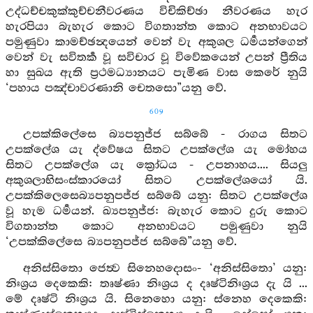
උද්ධච්චකුක්කුච්චනීවරණය විචිකිච්ඡා නීවරණය හැර
හැරපියා බැහැර කොට විගතාන්ත කොට අනභාවයට
පමුණුවා කාමච්ඡන්‍දයෙන් වෙන් වැ අකුශල ධර්‍මයන්ගෙන්
වෙන් වැ සවිතර්‍ක වූ සවිචාර වූ විවේකයෙන් උපන් ප්‍රීතිය
හා සුඛය ඇති ප්‍රථමධ්‍යානයට පැමිණ වාස කෙරේ නුයි
‘පහාය පඤ්චාවරණානි චෙතසො”යනු වේ.
609
උපක්කිලේසෙ බ්‍යපනුජ්ජ සබ්බේ - රාගය සිතට
උපක්ලේශ යැ ද්වේෂය සිතට උපක්ලේශ යැ මෝහය
සිතට උපක්ලේශ යැ ක්‍රෝධය - උපනාහය.... සියලු
අකුශලාභිසංස්කාරයෝ සිතට උපක්ලේශයෝ යි.
උපක්කිලෙසෙබ්‍යපනුපජ්ජ සබ්බේ යනු: සිතට උපක්ලේශ
වූ හැම ධර්‍මයන්. ඛ්‍යපනුජ්ජ: බැහැර කොට දුරු කොට
විගතාන්ත කොට අනභාවයට පමුණුවා නුයි
‘උපක්කිලේසෙ බ්‍යපනුපජ්ජ සබ්බේ”යනු වේ.
අනිස්සිතො ජෙත්‍ව සිනෙහදොසං- ‘අනිස්සිතො’ යනු:
නිඃශ්‍රය දෙකෙකි: තෘෂ්ණා නිඃශ්‍රය ද දෘෂ්ටිනිඃශ්‍රය දැ යි ...
මේ දෘෂ්ටි නිඃශ්‍රය යි. සිනෙහො යනු: ස්නෙහ දෙකෙකි: