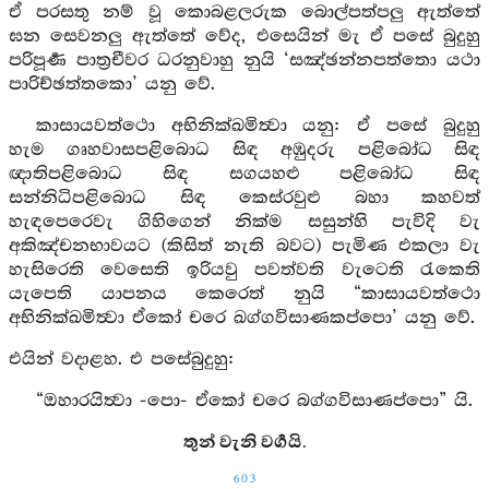
ඒ පරසතු නම් වූ කොබළලරුක බොල්පත්පලු ඇත්තේ
ඝන සෙවනලු ඇත්තේ වේද, එසෙයින් මැ ඒ පසේ බුදුහු
පරිපූර්‍ණ පාත්‍රචීවර ධරනුවාහු නුයි ‘සඤ්ඡන්නපත්තො යථා
පාරිච්ඡත්තකො’ යනු වේ.
කාසායවත්ථො අභිනික්ඛමිත්‍වා යනු: ඒ පසේ බුදුහු
හැම ගෘහවාසපළිබොධ සිඳ අඹුදරු පළිබෝධ සිඳ
ඥාතිපළිබොධ සිඳ සගයහළු පළිබෝධ සිඳ
සන්නිධිපළිබොධ සිඳ කෙස්රවුළු බහා කහවත්
හැඳපෙරෙවැ ගිහිගෙන් නික්ම සසුන්හි පැවිදි වැ
අකිඤ්චනභාවයට (කිසිත් නැති බවට) පැමිණ එකලා වැ
හැසිරෙති වෙසෙති ඉරියවු පවත්වති වැටෙති රැකෙති
යැපෙති යාපනය කෙරෙත් නුයි “කාසායවත්ථො
අභිනික්ඛමිත්‍වා ඒකෝ චරෙ ඛග්ගවිසාණකප්පො’ යනු වේ.
එයින් වදාළහ. එ පසේබුදුහු:
“ඔහාරයිත්‍වා -පො- ඒකෝ චරෙ බග්ගවිසාණප්පො” යි.
තුන් වැනි වර්‍ගයි.
603