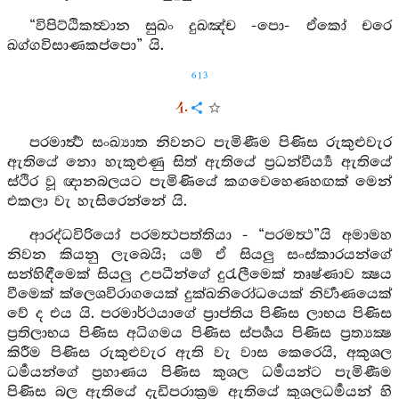
“විපිට්ඨිකත්‍වාන සුඛං දුඛඤ්ච -පො- ඒකෝ චරෙ
ඛග්ගවිසාණකප්පො” යි.
613
4.
පරමාර්‍ත්‍ථ සංඛ්‍යාත නිවනට පැමිණීම පිණිස රුකුළුවැර
ඇතියේ නො හැකුළුණු සිත් ඇතියේ ප්‍රධන්වීර්‍ය්‍ය ඇතියේ
ස්ථිර වූ ඥානබලයට පැමිණියේ කගවෙහෙණහඟක් මෙන්
එකලා වැ හැසිරෙන්නේ යි.
ආරද්ධවිරියෝ පරමත්‍ථපත්තියා - “පරමත්‍ථ”යි අමාමහ
නිවන කියනු ලැබෙයි; යම් ඒ සියලු සංස්කාරයන්ගේ
සන්හිඳීමෙක් සියලු උපධීන්ගේ දුරැලීමෙක් තෘෂ්ණාව ක්‍ෂය
වීමෙක් ක්ලෙශවිරාගයෙක් දුක්ඛනිරෝධයෙක් නිර්‍වාණයෙක්
වේ ද එය යි. පරමාර්ථයාගේ ප්‍රාප්තිය පිණිස ලාභය පිණිස
ප්‍රතිලාභය පිණිස අධිගමය පිණිස ස්පර්‍ශය පිණිස ප්‍රත්‍යක්‍ෂ
කිරීම පිණිස රුකුළුවැර ඇති වැ වාස කෙරෙයි, අකුශල
ධර්‍මයන්ගේ ප්‍රහාණය පිණිස කුශල ධර්‍මයන්ට පැමිණීම
පිණිස බල ඇතියේ දැඩිපරාක්‍රම ඇතියේ කුශලධර්‍මයන් හි