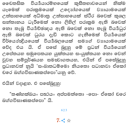
චෛතසික වීර්‍ය්‍යයාරම්භයෙක් කුසීතභාවයෙන් නික්ම
යෑමෙක් පරාක්‍රමයෙක් උද්‍යෝගයෙක් ව්‍යායාමයෙක්
උත්සාහයෙක් අධිමාත්‍ර උත්සාහයෙක් ස්ථිර බවෙක් කුශල
සන්තානය ධැරීමෙක් නො ලිහිල් පරාක්‍රම ඇති බවෙක්
නො තැබූ වීර්‍ය්‍යච්ඡන්‍දය ඇති බවෙක් නො තැබූ වීර්‍ය්‍යධුර
ඇති බවෙක් ධුරය දැඩි කොට ගැනීමෙක් වීර්‍ය්‍යයෙක්
වීර්ය්‍යේන්‍ද්‍රියයෙක් වීර්‍ය්‍යබලයෙක් සම්‍යග් ව්‍යායාමයෙක්
වේද එය යි. ඒ පසේ බුදුහු මේ ප්‍රධන් වීර්‍ය්‍යයෙන්
උපේතයහ සමුපෙතයහ යුක්තයහ සංයුක්තයහ නො වෙන්
වූවහ සම්පූර්ණයහ සමන්‍වාගතයහ, එයින් ඒ පසේබුදුහු
ප්‍රධානවත් නුයි ‘සංඛාතධම්මො නියතො පධානවා ඒකෝ
චරෙ ඛග්ගවිසාණකප්පො”යනු වේ.
එයින් වදාළහ. එ පසේබුදුහු:
“තණ්හක්ඛයං පත්‍ථයං අප්පමත්තො -පො- ඒකෝ චරෙ
ඛග්ගවිසාණකප්පො” යි.
623
7.