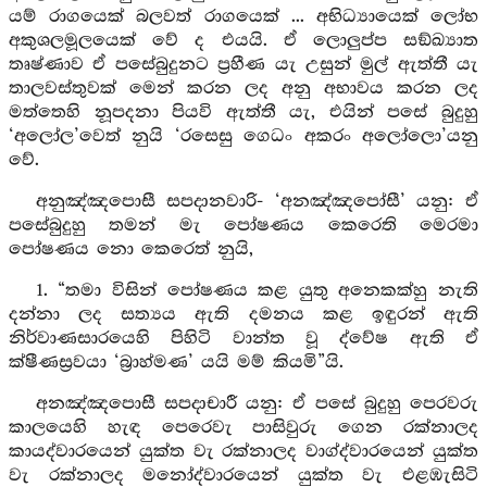
යම් රාගයෙක් බලවත් රාගයෙක් ... අභිධ්‍යායෙක් ලෝභ
අකුශලමූලයෙක් වේ ද එයයි. ඒ ලොලුප්ප සඞ්ඛ්‍යාත
තෘෂ්ණාව ඒ පසේබුදුනට ප්‍රහීණ යැ උසුන් මුල් ඇත්තී යැ
තාලවස්තුවක් මෙන් කරන ලද අනු අභාවය කරන ලද
මත්තෙහි නූපදනා පියවි ඇත්තී යැ, එයින් පසේ බුදුහු
‘අලෝල’වෙත් නුයි ‘රසෙසු ගෙධං අකරං අලෝලො’යනු
වේ.
අනුඤ්ඤපොසී සපදානවාරි- ‘අනඤ්ඤපෝසී’ යනු: ඒ
පසේබුදුහු තමන් මැ පෝෂණය කෙරෙති මෙරමා
පෝෂණය නො කෙරෙත් නුයි,
1. “තමා විසින් පෝෂණය කළ යුතු අනෙකක්හු නැති
දන්නා ලද සත්‍යය ඇති දමනය කළ ඉඳුරන් ඇති
නිර්වාණසාරයෙහි පිහිටි වාන්ත වූ ද්වේෂ ඇති ඒ
ක්ෂීණස්‍රවයා ‘බ්‍රාහ්මණ’ යයි මම් කියමි”යි.
අනඤ්ඤපොසී සපදාචාරී යනු: ඒ පසේ බුදුහු පෙරවරු
කාලයෙහි හැඳ පෙරෙවැ පාසිවුරු ගෙන රක්නාලද
කායද්වාරයෙන් යුක්ත වැ රක්නාලද වාග්ද්වාරයෙන් යුක්ත
වැ රක්නාලද මනෝද්වාරයෙන් යුක්ත වැ එළඹැසිටි