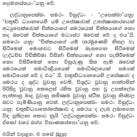
දොමනස්සයං”යනු වේ.
ලද්ධානුපෙක්ඛං සමථං විසුද්ධං - “උපෙක්ඛා”යනු:
“චතුර්‍ත්‍ථ ධ්‍යානයෙහි යම් උපේක්‍ෂාවක් උපේක්‍ෂාකාරයෙක්
අධ්‍යුපෙක්ෂාවක් චිත්තයාගේ ශමථයෙක් චිත්තයාගේ නො
තද බවෙක් චිත්තයාගේ මධ්‍යස්ථ බවෙක් වේ ද එය”යි.
සමථො යනු: “චිත්තයාගේ යම් (අරමුණෙහි නිසල වැ
සිටීමෙක් මොනවට සිටීමෙක් බැසගෙන සිටීමෙක්
(උද්ධච්ච විචිකිච්ඡා විසින්) චිත්තයාගේ නො පැතිරීමෙක්
නො විසිරීමෙක් නො විසුරුණු සිත ඇති බවෙක්
ශමථයෙක් සමාධින්‍ද්‍රියයෙක් සමාධිබලයෙක් සම්‍යක්
සමාධියෙක් වේ ද එය” යි. චතුර්‍ත්‍ථධ්‍යානයෙහි උපේක්‍ෂාව ද
ශමථය ද ශුද්ධ වූවාහු වෙති, විශුද්ධ වූවාහු හාත්පසින්
පිරිසිදු වූවාහු කෙලෙස් රහිත වූවාහු පහ වූ උපක්ලේශ
ඇත්තාහු මෘදු වූවාහු කර්‍මක්‍ෂම වූවාහු ස්ථිත වූවාහු නිශ්චල
බවට පැමිණියාහු වෙත්. ලද්ධානුපෙක්ඛං සමථං විසුද්ධං
යනු: චතුර්‍ත්‍ථධ්‍යානෝපේක්‍ෂාව ද ශමථය ද ලැබ ලබාගෙන
විඳ ප්‍රතිලාභ කොට නුයි “ලද්ධානුපෙක්ඛං සමථං විසුද්ධං
ඒකෝ චරෙ ඛග්ග විසාණකප්පො”යනු වේ.
එයින් වදාළහ. එ පසේ බුදුහු: