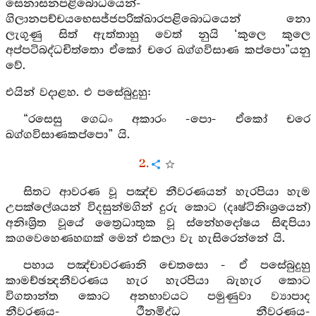
සෙනාසනපළිබොධයෙන්-
ගිලානපච්චයභෙසජ්ජපරික්ඛාරපළිබොධයෙන් නො
ලැගුණු සිත් ඇත්තාහු වෙත් නුයි ‘කුලෙ කුලෙ
අප්පටිබද්ධචිත්තො ඒකෝ චරෙ ඛග්ගවිසාණ කප්පො”යනු
වේ.
එයින් වදාළහ. එ පසේබුදුහු:
“රසෙසු ගෙධං අකාරං -පො- ඒකෝ චරෙ
ඛග්ගවිසාණකප්පො” යි.
2.
සිතට ආවරණ වූ පඤ්ච නීවරණයන් හැරපියා හැම
උපක්ලේශයන් විදසුන්මගින් දුරු කොට (දෘෂ්ටිනිඃශ්‍රයෙන්)
අනිඃශ්‍රිත වූයේ ත්‍රෛධාතුක වූ ස්නේහදෝෂය සිඳපියා
කගවෙහෙණහඟක් මෙන් එකලා වැ හැසිරෙන්නේ යි.
පහාය පඤ්චාවරණානි චෙතසො - ඒ පසේබුදුහු
කාමච්ඡන්‍දනීවරණය හැර හැරපියා බැහැර කොට
විගතාන්ත කොට අනභාවයට පමුණුවා ව්‍යාපාද
නීවරණය- ථීනමිද්ධ නීවරණය-