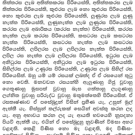
තිත්තරස ලැබ අතිත්තකරස පිරියෙස්ති, අතිත්තකරස ලැබ
තිත්තරස පිරියෙස්ති, කුළුරස ලැබ නො කුළුරස පිරියෙස්ති,
නො කුළුරස ලැබ කුළුරස පිරියෙස්ති, ලුණුරස ලැබ ලුණු
නැත්ත පිරියෙස්ති, ලුණුනැත්ත ලැබ ලුණුරස පිරියෙස්ති,
කරරස ලැබ අබාරිකය (කරරස නැත්ත) පිරියෙස්ති, කරරස
නැත්ත ලැබ කරරස පිරියෙස්ති, කසටරස ලැබ කසටරස
නැත්ත පිරියෙස්ති, කසටරස නැත්ත ලැබ කසටරස
පිරියෙස්ති, ලපිලරස ලැබ ලපිලරස නැත්ත පිරියෙස්ති,
ලපිල රස නැත්ත ලැබ ලපිලරස පිරියෙස්ති, ඉටුරස ලැබ
අනිටුරස පිරියෙස්ති, අනිටුරස ලැබ ඉටුරස පිරියෙස්ති,
සිහිල්රස ලැබ උණුරස පිරියෙස්ති, උණුරස ලැබ සිහිල් රස
පිරියෙසිත්. ඔහු යම් යම් රසයක් ලබත්ද ඒ ඒ රසයෙන් තුටු
නො වෙති. මනවඩන රසයන්හි ඇලුණාහු ගිජු වූවාහු
ගෙතුණාහු මුසපත් වූවාහු බැස ගත්තාහු ලැගුණාහු
ලග්නිත වූවාහු පරිරුද්ධ වූවාහු මතුමත්තෙහි පිරියෙසිත්. ඒ
රසතෘෂ්ණාව ඒ පසේබුදුන් විසින් ප්‍රහීණ යැ, උසුන් මුල්
ඇත්තී යැ. හිස්සුන් තල්රුකක් සෙයින් අවස්තු කරන ලද
යැ. අනු අභාවය කරන ලද යැ ආයති භවයෙහි නූපදනා
පියවි ඇත්තී යැ, එයින් ඒ පසේබුදුහු නුවණින් විමසා අහර
වළඳති. කෙළි පිණිස නො මැ වළඳති, මද පිණිස-