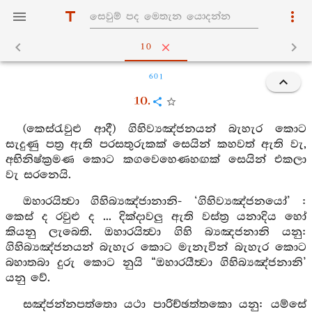
10
601
10.
(කෙස්රැවුළු ආදී) ගිහිව්‍යඤ්ජනයන් බැහැර කොට
සැදුණු පත්‍ර ඇති පරසතුරුකක් සෙයින් කහවත් ඇති වැ,
අභිනිෂ්ක්‍රමණ කොට කගවෙහෙණහඟක් සෙයින් එකලා
වැ සරනෙයි.
ඔහාරයිත්‍වා ගිහිබ්‍යඤ්ජානානි- ‘ගිහිව්‍යඤ්ජනයෝ’ :
කෙස් ද රවුළු ද ... දික්දාවලු ඇති වස්ත්‍ර යනාදිය හෝ
කියනු ලැබෙති. ඔහාරයිත්‍වා ගිහි බ්‍යඤජනානි යනු:
ගිහිබ්‍යඤ්ජනයන් බැහැර කොට මැනැවින් බැහැර කොට
බහාතබා දුරු කොට නුයි “ඔහාරයීත්‍වා ගිහිබ්‍යඤ්ජනානි’
යනු වේ.
සඤ්ජන්නපත්තො යථා පාරිච්ඡත්තකො යනු: යම්සේ