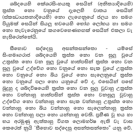
ශබ්දයෙහි කේශරසිංහයකු සෙයින් (අනිත්‍යාදියෙහි)
ත්‍රස්ත නො වනුයේ දැලෙහි වාතය සෙයින්
(ස්කන්‍ධායතනාදියෙහි) නො ලැගෙනුයේ ජලය හා සමග
පියුමක් සෙයින් සියලු භවයෙහි භෝග ලෝභය හා සමග
නො තැවැරෙනුයේ කගවෙහෙණහඟක් සෙයින් එකලා වැ
හැසිරෙන්නේයි.
සීහොව සද්දෙසු අසන්තසන්තො - යම්සේ
සිංහමෘගරාජ ශබ්දයෙහි ත්‍රස්ත නො වන සුලු වූයේ
උත්‍රස්ත නො වන සුලු වූයේ හාත්පසින් ත්‍රස්ත නො වන
සුලු වූයේ උද්වේග නො වනුයේ නො සැක වූයේ උත්‍රස්ත
නො වනුයේ නො බිය වූයේ නො සැලෙනුයේ ත්‍රස්ත
නො වනුයේ පලා නො යනුයේ වේ ද, එසෙයින් පසේ
බුදුහු ද ශබ්දවිෂයෙහි ත්‍රස්ත නො වන සුලු වූවාහු උත්‍රස්ත
නො වන්නාහු හාත්පසින් ත්‍රස්ත නො වනසුලු වූවාහු
උද්වේග නො වන්නාහු නො සැක වන්නාහු උත්‍රස්ත නො
වන්නාහු නො බිය වන්නාහු නො සැලෙන්නාහු ත්‍රස්ත
නො වන්නාහු පලා නො යන්නාහු වෙති. ප්‍රහීණ වූ භය හා
භය අරමුණු ඇත්තාහු විගත ලොමහර්ෂ ඇති වැ වාස
කෙරෙත් නුයි ‘සීහොව සද්දෙසු අසන්තසන්තො” යනු වේ.