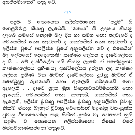
අසජ්ජමානෝ” යනු වේ.
625
පදුමං ව තොයෙන අලිප්පමානො - “පදුම” යි
නෙලුම්මල කියනු ලැබෙයි. “තොය” යි උදකය කියනු
ලැබේ යම්සේ නෙලුම් මල දිය හා සමග නො තැවැරේ ද
වෙසෙසින් නො තැවැරේ ද හාත්පසින් නො තැවැරේ ද
අලිප්ත වූයේ අපලිප්ත වූයේ අනුපලිප්ත වේ ද එසෙයින්
මැ ලේපයෝ දෙදෙනෙකි: තෘෂ්ණා ලේපය ද දෘෂ්ටිලේපය
ද යි ... මේ දෘෂ්ටිලේප යයි කියනු ලැබේ. ඒ පසේබුදුනට
තෘෂ්ණාලේපය ප්‍රහීණයැ දෘෂ්ටිලේපය දුරලන ලද තෘෂ්ණා
ලේපය ප්‍රහීණ වන බැවින් දෘෂ්ටිලේපය දුරැලූ බැවින් ඒ
පසේබුදුහු රූපයෙහි නො ඇලෙති ශබ්දයෙහි නො
ඇලෙති . . දෘෂ්ට ශ්‍රැත මුත විඥාතව්‍යධර්මයන්හි නො
ඇලෙති, වෙසෙසින් නො ඇලෙති, හාත්පසින් නො
ඇලෙති, අලිප්ත වූවාහු අපලිප්ත වූවාහු අනුපලිප්ත වූවාහු
නික්ම ගියාහු බැහැර වූවාහු වෙසෙසින් මිදුණහු විසංයුක්ත
වූවාහු විගතමර්‍ය්‍යාදා කළ සිතින් යුක්ත වැ වෙසෙත් නුයි
‘පදුමං ව තොයෙන අලිප්පමානො ඒකෝ චරෙ
ඛග්ගවිසාණකප්පො”යනුවේ.