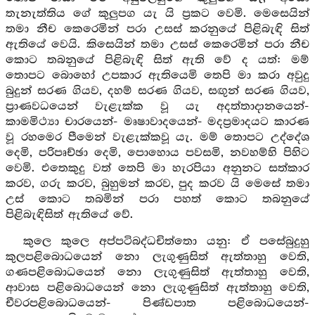
තැනැත්තිය ගේ කුලුපග යැ යි ප්‍රකට වෙමි. මෙසෙයින්
තමා නීච කෙරෙමින් පරා උසස් කරනුයේ පිළිබැඳි සිත්
ඇතියේ වෙයි. කිසෙයින් තමා උසස් කෙරෙමින් පරා නීච
කොට තබනුයේ පිළිබැඳි සිත් ඇති වේ ද යත්: මම්
තොපට බොහෝ උපකාර ඇතියෙමි තෙපි මා කරා අවුදු
බුදුන් සරණ ගියව, දහම් සරණ ගියව, සඟුන් සරණ ගියව,
ප්‍රාණවධයෙන් වැළැක්ක වූ යැ අදත්තාදානයෙන්-
කාමමිථ්‍යා චාරයෙන්- මෘෂාවාදයෙන්- මදප්‍රමාදයට කාරණ
වූ රහමෙර පීමෙන් වැළැක්කවූ යැ. මම් තොපට උද්දේශ
දෙමි, පරිපෘච්ඡා දෙමි, පොහොය පවසමි, නවහම්හි පිහිට
වෙමි. එතෙකුදු වත් තෙපි මා හැරපියා අනුනට සත්කාර
කරව, ගරු කරව, බුහුමන් කරව, පුද කරව යි මෙසේ තමා
උස් කොට තබමින් පරා පහත් කොට තබනුයේ
පිළිබැඳිසිත් ඇතියේ වේ.
කුලෙ කුලෙ අප්පටිබද්ධචිත්තො යනු: ඒ පසේබුදුහු
කුලපළිබොධයෙන් නො ලැගුණුසිත් ඇත්තාහු වෙති,
ගණපළිබොධයෙන් නො ලැගුණුසිත් ඇත්තාහු වෙති,
ආවාස පළිබොධයෙන් නො ලැගුණුසිත් ඇත්තාහු වෙති,
චීවරපළිබොධයෙන්- පිණ්ඩපාත පළිබොධයෙන්-