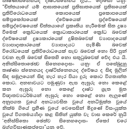
තෘෂ්ණාස්නෙහයද දෘෂ්ටිස්නෙහය දැයි... දෝසෝ යනු:
“චිත්තයාගේ යම් ආඝාතයෙක් ප්‍රතිඝාතයෙක් ප්‍රතිඝයෙක්
ප්‍රතිවිරොධයෙක් කොපයෙක් ප්‍රකොපයෙක්
සම්ප්‍රකෝපයෙක් ද්වේෂයෙක් ප්‍රද්වේෂයෙක්
සම්ප්‍රද්වෙෂයෙක් චිත්තයාගේ ප්‍රකෘතිය හැරීමෙක් සිත දූෂ්‍ය
වීමෙක් ක්‍රෝධයෙක් ක්‍රොධාකාරයෙක් ක්‍රෝධ බවෙක්
ද්වේෂයෙක් දූෂ්‍යකාරයෙක් දුෂිතබවෙක් ව්‍යාපාදයෙක්
ව්‍යාපාදාකාරයෙක් ව්‍යාපාදයට පැමිණි බවෙක්
විරෝධයෙක් ප්‍රතිවිරොධයෙක් සැඩ බවෙක් නො පිරි පුන්
වචන ඇති බවෙක් සිතෙහි නො සතුටුබවෙක් වේද එය යි.
අනිස්සිතොඡෙත්‍ව සිනෙහදොසං යනු: ඒ පසේබුදුහු
තෘෂ්ණා ස්නෙහයද දෘෂ්ටිස්නෙහයද ද්වේෂය ද සිඳ මුලින්
සිඳ සමූලයෙන් සිඳ හැර හැර පියා දුරු කොට විගතාන්ත
කොට. අනභාවයට පමුණුවා ඇස ඇසුරු නො කෙළේ
කන ඇසුරු නො කෙළේ දෘෂ්ට ශ්‍රැත මුත
විඥාතව්‍යධර්මයන් ඇසුරු නො කෙළේ නො ඇලුණේ
අනුපගත වූයේ අනධ්‍යවසිත වූයේ අනධිමුක්ත වූයේ
නික්ම ගියේ ප්‍රහීණ වූයේ වෙසෙසින් මිදුණේ විසංයුක්ත
වූයේ විගතමර්‍ය්‍යාදා කළ සිතින් යුක්ත වැ වාස කෙරේ නුයි
‘අනිස්සිතො ඡෙත්ව සිනෙහදොසං ඒකෝ චරෙ
ඛග්ගවිසාණකප්පො”යනු වේ.