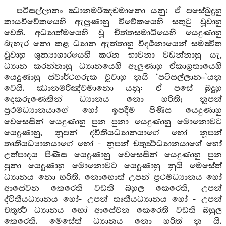
පටිසල්ලානං ඣානමරිඤචමානො යනු: ඒ පසේබුදුහු
කායවිවේකයෙහි ඇලුණාහු විවේකයෙහි සතුටු වූවාහු
වෙති. අධ්‍යාත්මයෙහි වූ චිත්තසමාධියෙහි යෙදුණාහු
බැහැර නො කළ ධ්‍යාන ඇත්තාහු විදර්‍ශනායෙන් සමන්‍විත
වූවාහු ශුන්‍යාගාරයෙහි කරන භාවනා වඩන්නාහු යැ,
ධ්‍යාන කරන්නාහු ධ්‍යානයෙහි ඇලුණාහු ඒකාග්‍රතායෙහි
යෙදුණාහු ස්වාර්ථගරුක වූවාහු නුයි ‘පටිසල්ලානං’යනු
වෙයි. ඣානමරිඤ්චමානො යනු: ඒ පසේ බුදුහු
දෙකරුණෙකින් ධ්‍යානය නො හරිති; නූපන්
ප්‍රථමධ්‍යානයාගේ හෝ ඉපදීම පිණිස යෙදුණාහු
වෙසෙසින් යෙදුණාහු පුන පුනා යෙදුණාහු මොනොවට
යෙදුණාහු, නූපන් ද්විතීයධ්‍යානයාගේ හෝ නූපන්
තෘතීයධ්‍යානයාගේ හෝ - නූපන් චතුර්‍ත්‍ථධ්‍යානයාගේ හෝ
උත්පාදය පිණිස යෙදුණාහු වෙසෙසින් යෙදුණාහු පුන
පුනා යෙදුණාහු මොනොවට යෙදුණාහු නුයි මෙසේත්
ධ්‍යානය නො හරිති. නොහොත් උපන් ප්‍රථමධ්‍යානය හෝ
ආසේවන කෙරෙති වඩති බහුල කෙරෙති, උපන්
ද්විතීයධ්‍යානය හෝ- උපන් තෘතීයධ්‍යානය හෝ - උපන්
චතුර්‍ත්‍ථ ධ්‍යානය හෝ ආසේවන කෙරෙති වඩති බහුල
කෙරෙති. මෙසේත් ධ්‍යානය නො හරිත් නු යි.