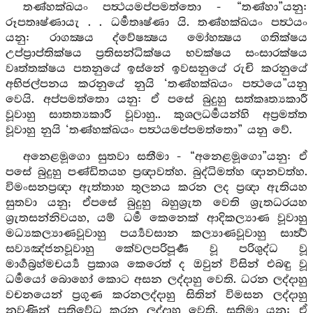
තණ්හක්ඛයං පත්‍ථයමප්පමත්තො - “තණ්හා”යනු:
රූපතෘෂ්ණායැ . . ධර්‍මතෘෂ්ණා යි. තණ්හක්ඛයං පත්‍ථයං
යනු: රාගක්‍ෂය ද්වේෂක්‍ෂය මෝහක්‍ෂය ගතික්ෂය
උප්ප්‍රාප්තික්ෂය ප්‍රතිසන්ධික්ෂය භවක්ෂය සංසාරක්ෂය
වෘත්තක්ෂය පතනුයේ ඉස්නේ ඉවසනුයේ රුචි කරනුයේ
අභිජල්පනය කරනුයේ නුයි ‘තණ්හක්ඛයං පත්‍ථයෙ”යනු
වෙයි. අප්පමත්තො යනු: ඒ පසේ බුදුහු සත්කෘත්‍යකාරී
වූවාහු සාතත්‍යකාරී වූවාහු.. කුශලධර්‍මයන්හි අප්‍රමත්ත
වූවාහු නුයි ‘තණ්හක්ඛයං පත්‍ථයමප්පමත්තො” යනු වේ.
අනෙළමූගො සුතවා සතීමා - “අනෙළමූගො”යනු: ඒ
පසේ බුදුහු පණ්ඩිතයහ ප්‍රඥාවත්හ. බුද්ධිමත්හ ඥානවත්හ.
විමංසනප්‍රඥා ඇත්තාහ තුලනය කරන ලද ප්‍රඥා ඇතියහ
සුතවා යනු; ඒපසේ බුදුහු බහුශ්‍රුත වෙති ශ්‍රැතධරයහ
ශ්‍රැතසන්නිවයහ, යම් ධර්‍ම කෙනෙක් ආදිකල්‍යාණ වූවාහු
මධ්‍යකල්‍යාණවූවාහු පර්‍ය්‍යවසාන කල්‍යාණවූවාහු සාර්‍ත්‍ථ
සව්‍යඤ්ජනවූවාහු කේවලපරිපූර්‍ණ වූ පරිශුද්ධ වූ
මාර්‍ගබ්‍රහ්මචර්‍ය්‍ය ප්‍රකාශ කෙරෙත් ද ඔවුන් විසින් එබඳු වූ
ධර්‍මයෝ බොහෝ කොට අසන ලද්දාහු වෙති. ධරන ලද්දාහු
වචනයෙන් ප්‍රගුණ කරනලද්දාහු සිතින් විමසන ලද්දාහු
නුවණින් ප්‍රතිවේධ කරන ලද්දාහු වෙති. සතිමා යනු: ඒ