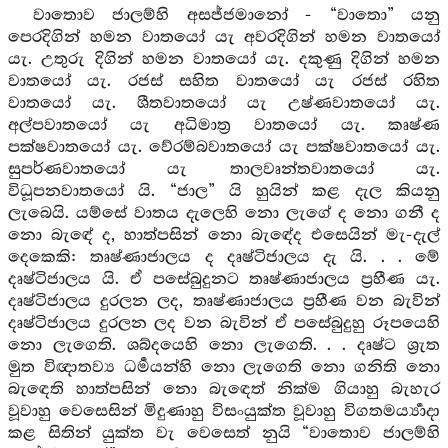
වාතොව ජාලම්හි අසජ්ජමානෝ - “වාතො” යනු
පෙරදිගින් හමන වාතයෝ යැ අවරදිගින් හමන වාතයෝ
යැ. උතුරු දිගින් හමන වාතයෝ යැ. දකුණු දිගින් හමන
වාතයෝ යැ. රජස් සහිත වාතයෝ යැ රජස් රහිත
වාතයෝ යැ. ශීතවාතයෝ යැ උෂ්ණවාතයෝ යැ.
අල්පවාතයෝ යැ අධිමාත්‍ර වාතයෝ යැ. කෘෂ්ණ
පක්ෂවාතයෝ යැ. වේරම්බවාතයෝ යැ පක්ෂවාතයෝ යැ.
සුපර්ණවාතයෝ යැ තාලවෘන්තවාතයෝ යැ.
විධූපනවාතයෝ යි. “ජාල” යි හුයින් කළ දැල කියනු
ලැබෙයි. යම්සේ වාතය දැලෙහි නො ලැගේ ද නො ගනී ද
නො බැඳේ ද, හාත්පසින් නො බැඳේද එසෙයින් මැ-දැල්
දෙකෙකි: තෘෂ්ණාජාලය ද දෘෂ්ටිජාලය දැ යි. . . මේ
දෘෂ්ටිජාලය යි. ඒ පසේබුදුනට තෘෂ්ණාජාලය ප්‍රහීණ යැ.
දෘෂ්ටිජාලය දුරලන ලද, තෘෂ්ණාජාලය ප්‍රහීණ වන බැවින්
දෘෂ්ටිජාලය දුරලන ලද වන බැවින් ඒ පසේබුදුහු රූපයෙහි
නො ලැගෙති. ශබ්දයෙහි නො ලැගෙති. . . දෘෂ්ට ශ්‍රැත
මුත විඥාතව්‍ය ධර්‍මයන්හි නො ලැගෙති නො ගනිති නො
බැඳෙති හාත්පසින් නො බැඳෙත් නික්ම ගියාහු බැහැර
වූවාහු වෙසෙසින් මිදුණාහු විසංයුක්ත වූවාහු විගතමර්‍ය්‍යාදා
කළ සිතින් යුක්ත වැ වෙසෙත් නුයි “වාතොව ජාලම්හි