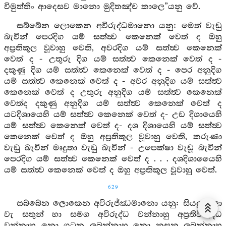
විමුත්තිං ආදෙසව මානො මුදිතඤ්ච කාලෙ”යනු වේ.
සබ්බේන ලොකෙන අවිරුද්ධමානො යනු: මෙත් වැඩු
බැවින් පෙරදිග යම් සත්ත්‍ව කෙනෙක් වෙත් ද ඔහු
අප්‍රතිකූල වූවාහු වෙති, අවරදිග යම් සත්ත්‍ව කෙනෙක්
වෙත් ද - උතුරු දිග යම් සත්ත්‍ව කෙනෙක් වෙත් ද -
දකුණු දිග යම් සත්ත්‍ව කෙනෙක් වෙත් ද - පෙර අනුදිග
යම් සත්ත්‍ව කෙනෙක් වෙත් ද - අවර අනුදිග යම් සත්ත්‍ව
කෙනෙක් වෙත් ද උතුරු අනුදිග යම් සත්ත්‍ව කෙනෙක්
වෙත්ද දකුණු අනුදිග යම් සත්ත්‍ව කෙනෙක් වෙත් ද
යටදිශායෙහි යම් සත්ත්‍ව කෙනෙක් වෙත් ද- උඩ දිශායෙහි
යම් සත්ත්‍ව කෙනෙක් වෙත් ද- දශ දිශායෙහි යම් සත්ත්‍ව
කෙනෙක් වෙත් ද ඔහු අප්‍රතිකූල වූවාහු වෙති, කරුණා
වැඩු බැවින් මෘදුතා වැඩු බැවින් - උපෙක්ෂා වැඩූ බැවින්
පෙරදිග යම් සත්ත්‍ව කෙනෙක් වෙත් ද . . . දශදිශායෛහි
යම් සත්ත්‍ව කෙනෙක් වෙත් ද ඔහු අප්‍රතිකූල වූවාහු වෙත්.
629
සබ්බේන ලොකෙන අවිරුජ්ඣමානො යනු: සියලු ලො
වැ සතුන් හා සමග අවිරුද්ධ වන්නාහු අප්‍රතිවිරුද්ධ
වන්නාහු නො ගටනු ලබන්නාහු නො නසනු ලබන්නාහු