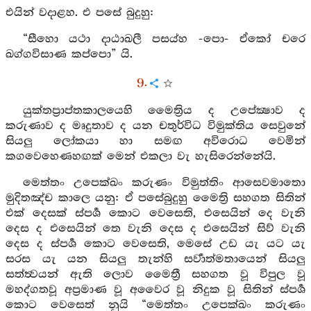
එයින් වදාළහ. එ පසේ බුදුහු:
“සීහො යථා දාඨාඛලී පසය්හ -පො- ඒකෝ චරෙ
ඛග්ගවිසාණ කප්පො” යි.
9.
යුක්තප්‍රාප්තකාලයෙහි මෛත්‍රිය ද උපේක්‍ෂාව ද
කරුණාව ද මෘදුතාව ද යන චතුර්විධ විමුක්තිය සෙවුනේ
සියලු ලෝකයා හා සමඟ අවිරොධ වෙමින්
කගවෙහෙණහඟක් මෙන් එකලා වැ හැසිරෙන්නේයි.
මෙත්තං උපෙක්ඛං කරුණං විමුත්තිං ආසෙවමාතො
මුදිතඤ්ච කාලෙ යනු: ඒ පසේබුදුහු මෛත්‍රි සහගත සිතින්
එක් දෙසක් ස්පර්‍ශ කොට වෙසෙති, එසෙයින් දෙ වැනි
දෙස ද එසෙයින් තෙ වැනි දෙස ද එසෙයින් සිව් වැනි
දෙස ද ස්පර්‍ශ කොට වෙසෙති, මෙසේ උඩ යැ යට යැ
සරස යැ යන සියලු තැන්හි සර්‍වාත්මතායෙන් සියලු
සත්ත්‍වයන් ඇති ලොව මෛත්‍රී සහගත වූ විපුල වූ
මහද්ගතවූ අප්‍රමාණ වූ අවෛර වූ නිදුක වූ සිතින් ස්පර්‍ශ
කොට වෙසෙත් නුයි “මෙත්තං උපෙක්ඛං කරුණං