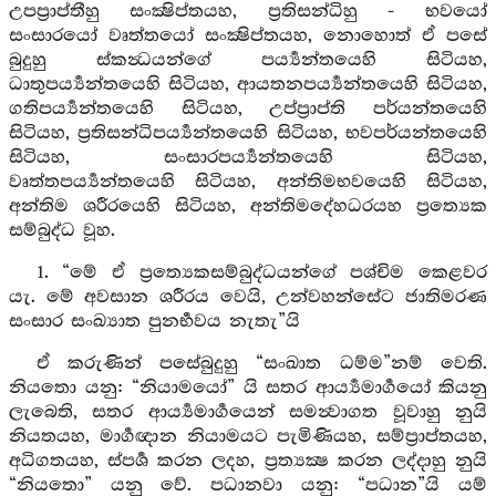
උපප්‍රාප්තීහු සංක්‍ෂිප්තයහ, ප්‍රතිසන්ධිහු - භවයෝ
සංසාරයෝ වෘත්තයෝ සංක්‍ෂිප්තයහ, නොහොත් ඒ පසේ
බුදුහු ස්කන්‍ධයන්ගේ පර්‍ය්‍යන්තයෙහි සිටියහ,
ධාතුපර්‍ය්‍යන්තයෙහි සිටියහ, ආයතනපර්‍ය්‍යන්තයෙහි සිටියහ,
ගතිපර්‍ය්‍යන්තයෙහි සිටියහ, උප්ප්‍රාප්ති පර්යන්තයෙහි
සිටියහ, ප්‍රතිසන්ධිපර්‍ය්‍යන්තයෙහි සිටියහ, භවපර්යන්තයෙහි
සිටියහ, සංසාරපර්‍ය්‍යන්තයෙහි සිටියහ,
වෘත්තපර්‍ය්‍යන්තයෙහි සිටියහ, අන්තිමභවයෙහි සිටියහ,
අන්තිම ශරීරයෙහි සිටියහ, අන්තිමදේහධරයහ ප්‍රත්‍යෙක
සම්බුද්ධ වූහ.
1. “මේ ඒ ප්‍රත්‍යෙකසම්බුද්ධයන්ගේ පශ්චිම කෙළවර
යැ. මේ අවසාන ශරීරය වෙයි, උන්වහන්සේට ජාතිමරණ
සංසාර සංඛ්‍යාත පුනර්‍භවය නැතැ”යි
ඒ කරුණින් පසේබුදුහු “සංඛාත ධම්ම”නම් වෙති.
නියතො යනු: “නියාමයෝ” යි සතර ආර්‍ය්‍යමාර්‍ගයෝ කියනු
ලැබෙති, සතර ආර්‍ය්‍යමාර්‍ගයෙන් සමන්‍වාගත වූවාහු නුයි
නියතයහ, මාර්‍ගඥාන නියාමයට පැමිණියහ, සම්ප්‍රාප්තයහ,
අධිගතයහ, ස්පර්‍ශ කරන ලදහ, ප්‍රත්‍යක්‍ෂ කරන ලද්දාහු නුයි
“නියතො” යනු වේ. පධානවා යනු: “පධාන”යි යම්