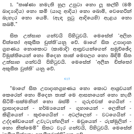
1. “තෘෂ්ණා නමැති හුල උපුටා නො ලූ කල්හි (මම්
ඛාද්‍යාදිය) නො කමි (යාගු ආදිය) නො බොමි, වෙහෙරින්
බැහැර නො යෙමි. (ඇඳ පුටු ආදියෙහි) ඇළය නො
තබමි.”
සිත උත්සාහ ගන්වයි පිහිටුවයි. මෙසේත් ‘අලින
චිත්තෝ අකුසීත චුත්ති’යනු වේ. මාගේ සිත උපාදාන
ග්‍රහණය නොකොට (කාමාදි) ආස්‍රවයන්ගෙන් සමුච්ඡේද
විමුක්තියෙන් නො මිදෙන තාක් මෙපලග නො බිඳිමි සිත
උත්සාහ ගන්වයි පිහිටුවයි. මෙසේත් ‘අලීන චිත්තෝ
අකුසීත වුත්ති’ යනු වේ.
615
“මාගේ සිත උපාදානග්‍රහණය නො කොට ආශ්‍රවයන්
කෙරෙන් නො මිදෙන තාක් මෙ ආසනයෙන් නො නැඟී
සිටිමි-සක්මනින් නො බස්මි - ගුරුළුවක් ගෙයින් -
ප්‍රාසාදයෙන් - හර්ම්‍යයෙන් - ගුහායෙන් - ලෙනින් -
කිළියෙන් - කුළුගෙයින් - අටල්ලෙන් - වටගෙයින් -
උද්දණ්ඩයෙන් උවැටැන්හලින් - මඩුයෙන් - රුක්මුලින් -
නො නික්මෙමි” සිතට වැර ගන්වයි, පිහිටුවයි. මෙසේත්