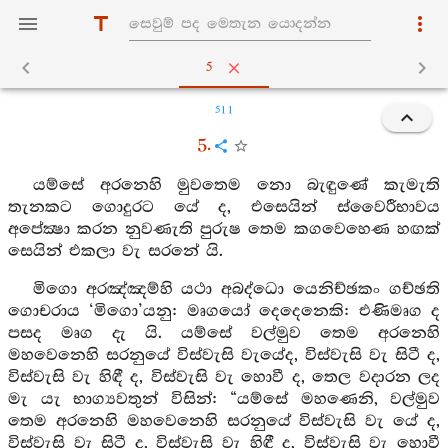
5
511
5.
යම්සේ අරනෙහි මුවතෙම නො බැඳුණේ කැමැති
තැනකට ගොදුරට යේ ද, එසෙයින් ස්වෛරීභාවය
අපේක්‍ෂා කරන නුවණැති පුරුෂ තෙම කගවෙහෙණ හඟක්
සෙයින් එකලා වැ සරනේ යි.
මිගො අරඤ්ඤම්හි යථා අබද්ධො යෙනිච්ඡකං ගච්ඡති
ගොචරාය ‘මිගො’යනු: මෘගයෝ දෙදෙනෙකි: එණිමෘග ද
පසද මෘග දැ යි. යම්සේ වල්මුව තෙම අරනෙහි
මහවෙනෙහි සරනුයේ විස්වැසි වැයේද, විස්වැසි වැ සිටී ද,
විස්වැසි වැ හිඳී ද, විස්වැසි වැ හොවී ද, තෙල වදාරන ලද
මැ යැ භාග්‍යවතුන් විසින්: “යම්සේ මහණෙනි, වල්මුව
තෙම අරනෙහි මහවෙනෙහි සරනුයේ විස්වැසි වැ යේ ද,
විස්වැසි වැ සිටී ද, විස්වැසි වැ හිඳී ද, විස්වැසි වැ හොවී