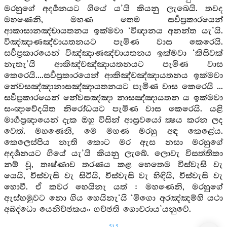
මරහුගේ අදර්‍ශනයට ගියේ ය’යි කියනු ලැබෙයි. තවද
මහණෙනි, මහණ තෙම සර්‍වප්‍රකාරයෙන්
ආකාසානඤ්චායතනය ඉක්මවා ‘විඥානය අනන්ත යැ’යි.
විඤ්ඤාණඤ්චායතනයට පැමිණ වාස කෙරෙයි.
සර්‍වප්‍රකාරයෙන් විඤ්ඤාණඤ්චායතනය ඉක්මවා ‘කිසිවක්
නැතැ’යි ආකිඤ්චඤ්ඤායතනයට පැමිණ වාස
කෙරෙයි....සර්‍වප්‍රකාරයෙන් ආකිඤ්චඤ්ඤායතනය ඉක්මවා
නේවසඤ්ඤානාසඤ්ඤායතනයට පැමිණ වාස කෙරෙයි ...
සර්‍වප්‍රකාරයෙන් නේවසඤ්ඤා නාසඤ්ඤායතන ය ඉක්මවා
සංඥාවේදයිත නිරෝධයට පැමිණ වාස කෙරෙයි. යළි
මාර්‍ගප්‍රඥායෙන් දැක ඔහු විසින් ආස්‍රවයෝ ක්‍ෂය කරන ලද
වෙත්. මහණෙනි, මෙ මහණ මරහු අඳ කෙළේය.
කෙලෙස්පිය නැති කොට මර ඇස නසා මරහුගේ
අදර්‍ශනයට ගියේ යැ’යි කියනු ලැබේ. ලොවැ විසත්තිකා
නම් වූ, තෘෂ්ණාව තරණය කළ හෙතෙම විස්වැසි වැ
යෙයි, විස්වැසි වැ සිටියි, විස්වැසි වැ හිඳියි, විස්වැසි වැ
හොවී. ඒ කවර හෙයිනැ යත් : මහණෙනි, මරහුගේ
ඇස්හමුවට නො ගිය හෙයිනැ‘යි ‘මිගො අරඤ්ඤම්හි යථා
අබද්ධො යෙනිච්ඡකයං ගච්ඡති ගොචරාය’යනුවේ.
515