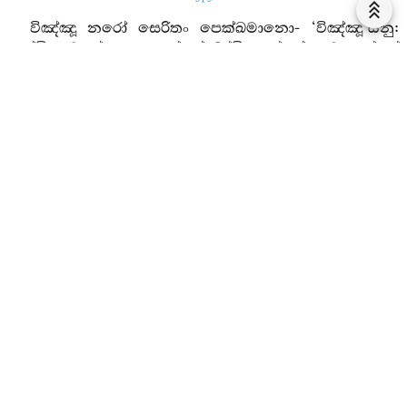
විඤ්ඤූ නරෝ සෙරිතං පෙක්ඛමානො- ‘විඤ්ඤූ’යනු:
පණ්ඩිත වූයේ ප්‍රඥා ඇත්තේ බුද්ධි ඇත්තේ නුවණැත්තේ
විමසන නුවණ ඇත්තේ තුලිතඥාන ඇත්තේ. නරෝ යනු:
සත්ත්‍ව යැ මාණව යැ (පුස්නා) බැවින් පොස යැ පුද්ගල
යැ ජීව යැ (ච්‍යුතියෙන් ජාතියට යන හෙයින්) ජාගු යැ
(උපදනා අරුතින්) ජන්තු යැ. (කර්මාධිපති වැ යන
හෙයින්) ඉන්දගු යැ මනුජ යි. සේරී යනු: ස්වෛරීහු
දෙදෙනෙකි: ස්වෛරීධර්මයෙක් ද වෙයි,
ස්වෛරීපුද්ගලයෙක් ද වෙයි. ස්වෛරීධර්ම කවරැ යත්:
සතර සතිපට්ඨාන යැ සතර ‘සම්‍යක් ප්‍රධාන යැ සතර
ඍද්ධිපාද යැ පඤ්චේන්‍ද්‍රිය යැ පඤ්ච බල යැ
සප්තබෝධ්‍යඞ්ග යැ ආර්‍ය අෂ්ටාඞ්ගිකමාර්‍ග යැ යි මේ
ස්වෛරීධර්ම යැ. ‘ස්වෛරීපුද්ගල’නම් කවරැ යත්: යමෙක්
මේ ස්වෛරීධර්මයෙන් සමන්‍වාගත වූයේ ද හේ
‘ස්වෛරීපුද්ගල’යි කියනු ලැබේ.
විඤ්ඤූ නරෝ සෙරිතං පෙක්ඛමානො යනු: නුවණැති
පුරුෂ තෙම ස්වෛරීධර්මය බලනුයේ දක්නේ
අවලෝකනය කරනුයේ ධ්‍යාන කරනුයේ විමසනුයේ නුයි
‘විඤ්ඤූනරෝ සෙරිතං පෙක්ඛමානො ඒකෝ චරෙ ඛග්ග