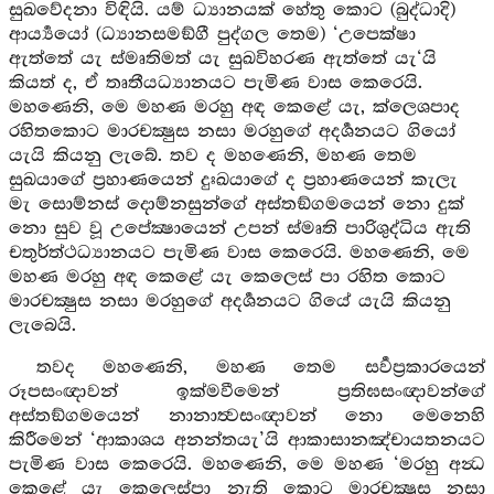
සුඛවේදනා විඳියි. යම් ධ්‍යානයක් හේතු කොට (බුද්ධාදි)
ආර්‍ය්‍යයෝ (ධ්‍යානසමඞ්ගී පුද්ගල තෙම) ‘උපෙක්ෂා
ඇත්තේ යැ ස්මෘතිමත් යැ සුඛවිහරණ ඇත්තේ යැ‘යි
කියත් ද, ඒ තෘතීයධ්‍යානයට පැමිණ වාස කෙරෙයි.
මහණෙනි, මෙ මහණ මරහු අඳ කෙළේ යැ, ක්ලෙශපාද
රහිතකොට මාරචක්‍ෂුස නසා මරහුගේ අදර්‍ශනයට ගියෝ
යැයි කියනු ලැබේ. තව ද මහණෙනි, මහණ තෙම
සුඛයාගේ ප්‍රහාණයෙන් දුඃඛයාගේ ද ප්‍රහාණයෙන් කැලැ
මැ සොම්නස් දොම්නසුන්ගේ අස්තඞ්ගමයෙන් නො දුක්
නො සුව වූ උපේක්‍ෂායෙන් උපන් ස්මෘති පාරිශුද්ධිය ඇති
චතුර්ත්ථධ්‍යානයට පැමිණ වාස කෙරෙයි. මහණෙනි, මෙ
මහණ මරහු අඳ කෙළේ යැ කෙලෙස් පා රහිත කොට
මාරචක්‍ෂුස නසා මරහුගේ අදර්‍ශනයට ගියේ යැයි කියනු
ලැබෙයි.
තවද මහණෙනි, මහණ තෙම සර්‍වප්‍රකාරයෙන්
රූපසංඥාවන් ඉක්මවීමෙන් ප්‍රතිඝසංඥාවන්ගේ
අස්තඞ්ගමයෙන් නානාත්‍වසංඥාවන් නො මෙනෙහි
කිරීමෙන් ‘ආකාශය අනන්තයැ’යි ආකාසානඤ්චායතනයට
පැමිණ වාස කෙරෙයි. මහණෙනි, මෙ මහණ ‘මරහු අන්‍ධ
කෙළේ යැ කෙලෙස්පා නැති කොට මාරචක්‍ෂුස නසා