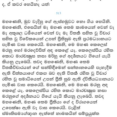
ද, ඒ කවර හෙයිනැ යත්:
513
මහණෙනි, මුව වැදිහු ගේ ඇස්හමුවට නො ගිය හෙයිනි.
මහණෙනි, එසෙයින් මැ මහණ තෙම කාමයෙන් වෙන් වැ
මැ අකුශල ධර්‍මයෙන් වෙන් වැ මැ විතර්‍ක සහිත වූ විචාර
සහිත වූ විවේකයෙන් උපන් ප්‍රීතිසුඛ ඇති ප්‍රථමධ්‍යානයට
පැමිණ වාස කෙරෙයි. මහණෙනි, මෙ මහණ කෙලෙස්
මරනු හෝ මරදෙව්පිත් අඳ කෙළේ යැ. කෙලෙස්පිය රහිත
කොට මාරචක්‍ෂුස නසා මර්හු ගේ අදර්‍ශනයට ගියෝ යැයි
කියනු ලැබෙයි. තවද මහණෙනි, මහණ තෙම
විතර්‍කවිචාරයන් ගේ සන්හිඳීමෙන් සන්තානයෙහි පැහැදීම
ඇති චිත්තයාගේ එකඟ බව ඇති විතර්‍ක රහිත වූ විචාර
රහිත වූ සමාධියෙන් උපන් ප්‍රීති සුඛ ඇති ද්විතීයධ්‍යානයට
පැමිණ වාස කෙරෙයි. මහණෙනි, මෙ මහණ මරනු අඳ
කෙළේ යැ. කෙලෙස්පිය රහිත කොට මාරචක්‍ෂුස නසා
මරනුගේ අදර්‍ශනයට ගියේ යැයි කියනු ලැබෙයි. තවද
මහණෙනි, මහණ තෙම ප්‍රීතියා ගේ ද විරාගයෙන්
උපෙක්ෂා ඇති වැ වාස කෙරෙයි. වැළිත්
ස්මෘතිසම්‍යග්ඥාන ඇත්තේ නාමකයින් සම්ප්‍රයුක්ත