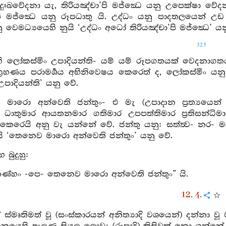
ුඃඛවේදනා යැ, තිරියඤ්චා’පි මජ්ඣෙ යනු උපෙක්ෂා වේදන
’පි මජ්ඣෙ යනු රූපධාතු යි. උද්ධං යනු පාදතලයෙන් උ
වෙමධ්‍යයෙහි නුයි ‘උද්ධං අධෝ තිරියඤ්චා’පි මජ්ඣෙ’ යන
325
හි ලෝකස්මිං උපාදියන්ති- යම් යම් රූපගතයක් වෙදනා
්‍රහණය පරාමර්‍ශය අභිනිවෙෂය කෙරෙත් ද, ලෝකස්මිං ය
පාදියන්ති’ යනු වේ.
මාරො අන්වෙති ජන්තුං- එ මැ (උපාදාන ප්‍රත්‍යයෙන් උ
 ධාතුමාර ආයතනමාර ගතිමාර උපපත්තිමාර ප්‍රතිසන්ධ
රෙයි අනු වැ යන්නේ වේ. ජන්තු යනු: සත්ත්‍ව- නර- මාණව-
යි ‘තෙනෙව මාරො අන්වෙති ජන්තුං’ යනු වේ.
 බුදුහු:
ණ්හං -පෙ- තෙනෙව මාරො අන්වෙති ජන්තුං” යි.
12. 4.
 ස්මෘතිමත් වූ (සංස්කාරයන් අනිත්‍යාදි වශයෙන්) දන්නා ව