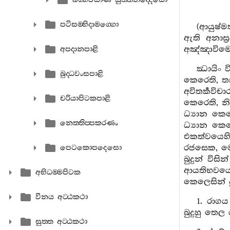
පටිසම‍්භිදාමග‍්ගො
(ආයුෂ්ම
ඇති අනාස්‍
අඤ්ඤාවිමො
අපදානපාළි
ඣායිං වි
බුද‍්ධවංසපාළි
කෙරෙති, තෘ
අවිතර්‍කවිච
චරියාපිටකපාළි
කෙරෙති, නි
ධ්‍යාන කෙරෙ
නෙත‍්තිප‍්පකරණං
ධ්‍යාන කෙ
එකත්වයෙහි ය
රජසෙක, මෝ
පෙටකොපදෙසො
බුදුන් විස
ආයතිභවයෙ
අභිධම‍්මපිටක
කෙලෙසින් ද
විනය අට‍්ඨකථා
1. රාගය
බුදුහු තෙල
සුත‍්ත අට‍්ඨකථා