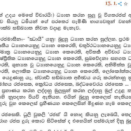
13. 1.
ත් උදය මෙසේ විචාරයි:) ධ්‍යාන කරන සුලු වූ විගතරජස් 
රව සියලු ධර්‍මයන් ගේ පරතෙර පැමිණි භාග්‍යවතුන් වහන්සේ
ක්ඛ සඞ්ඛ්‍යාත නිවන වදාළ මැනැව.
රජමාසීනං- “ඣායී” යනු: බුදුහු ධ්‍යාන කරන සුල්ලහ. ප්‍රථම 
තීය ධ්‍යානයෙනුදු ධ්‍යාන කෙරෙති, චතුර්ථධ්‍යානයෙනුදු ධ්‍
ාරමාත්‍ර ධ්‍යානයෙනුදු ධ්‍යාන කෙරෙති, අවිතර්‍ක අවිචාර ධ්
ෂ්ප්‍රීතික ධ්‍යානයෙනුදු ධ්‍යාන කෙරෙති, සුඛවේදනා සහගත 
ති, ශුන්‍යත වූ ධ්‍යානයෙනුදු ධ්‍යාන කෙරෙති, අනිමිත්ත වූ 
රෙති, ලෞකික ධ්‍යානයෙනුදු ධ්‍යාන කෙරෙති, ලෝකෝත්තර 
ෙදුණාහු යැ, ස්වාර්‍ත්‍ථ සඞ්ඛ්‍යාත අර්‍හත්‍වය ගරු කරන්නා
හය රජසෙක, ක්‍රෝධය රජසෙක, බද්ධවෛරය රජසෙක ... හැම 
ින් ප්‍රහාණය කරන ලද්දාහු මුලුසුන් කරන ලද්දාහු මුල් උද
හි නූපදනා පියවි ඇතියහ. එයින් බුදුහු කෙලෙස් නැ
ුරු වූහ කෙලෙස් ප්‍රහීණයහ කෙලෙසින් මිදුණහ හැම කෙලෙස
 රජසෙකි. ධූලි වූකලි ‘රජස්’ යි නොද කියනු ලැබෙයි, ත
 රාග රජස දුරු කොට සිටිසේක් ද එහෙයින් පස්මරුන් දිනූ බු