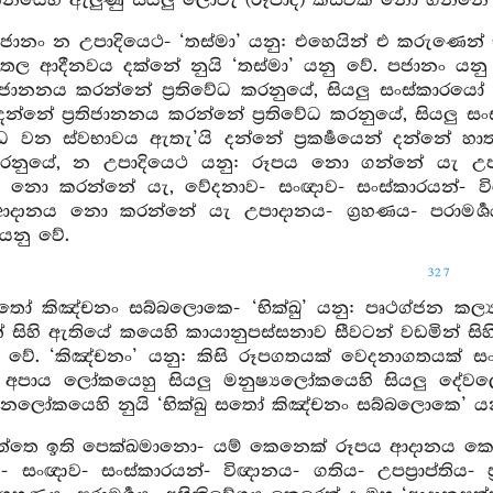
දානයෙහි ඇලුණු සියලු ලොවැ (රූපාදි) කිසිවක් නො ගන්නේ ය
ජානං න උපාදියෙථ- ‘තස්මා’ යනු: එහෙයින් එ කරුණෙන් ඒ
 තෙල ආදීනවය දක්නේ නුයි ‘තස්මා’ යනු වේ. පජානං යනු ද
තිජානනය කරන්නේ ප්‍රතිවේධ කරනුයේ, සියලු සංස්කාරයෝ අන
න්නේ ප්‍රතිජානනය කරන්නේ ප්‍රතිවේධ කරනුයේ, සියලු සංස්
්ධ වන ස්වභාවය ඇතැ’යි දන්නේ ප්‍රකර්‍ෂයෙන් දන්නේ හ
ධ කරනුයේ, න උපාදියෙථ යනු: රූපය නො ගන්නේ යැ
 නො කරන්නේ යැ, වේදනාව- සංඥාව- සංස්කාරයන්- විඥානය-
 ආදානය නො කරන්නේ යැ උපාදානය- ග්‍රහණය- පරාමර්
යනු වේ.
327
සතෝ කිඤ්චනං සබ්බලොකෙ- ‘භික්ඛු’ යනු: පෘථග්ජන කල්‍ය
සිහි ඇතියේ කයෙහි කායානුපස්සනාව සීවටන් වඩමින් සිහි ඇ
වේ. ‘කිඤ්චනං’ යනු: කිසි රූපගතයක් වෙදනාගතයක් 
ු අපාය ලෝකයෙහු සියලු මනුෂ්‍යලෝකයෙහි සියලු දේවල
නලෝකයෙහි නුයි ‘භික්ඛු සතෝ කිඤ්චනං සබ්බලොකෙ’ යන
්තෙ ඉති පෙක්ඛමානො- යම් කෙනෙක් රූපය ආදානය කෙරෙත
 සංඥාව- සංස්කාරයන්- විඥානය- ගතිය- උපප්‍රාප්තිය- ප