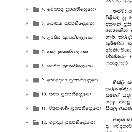
(රූපාදි) ආ
4. මෙත‍්තගූ සුත‍්තනිද‍්දෙසො
තස්මා ප
පිළිබඳ වූ
5. ධොතක සුත‍්තනිද‍්දෙසො
දන්නේ ප්‍ර
වෙසෙසින් ද
හැම නිරුද
6. උපසීව සුත‍්තනිද‍්දෙසො
ප්‍රතිවේ
අභිනිවේශය
7. නන්‍ද සුත‍්තනිද‍්දෙසො
වර්ත්තය-
උපාදියෙථ’ 
8. හෙමක සුත‍්තනිද‍්දෙසො
9. තොදෙය්‍ය සුත‍්තනිද‍්දෙසො
භික්ඛු 
කරුණෙකින් 
10. කප‍්ප සුත‍්තනිද‍්දෙසො
සතෝ’ යනු 
යනු: සියල
සියලු ආයත
11. ජතුකණ‍්ණී සුත‍්තනිද‍්දෙසො
ආදානසත
12. භද්‍රාවුධ සුත‍්තනිද‍්දෙසො
ද, වේදනාව-