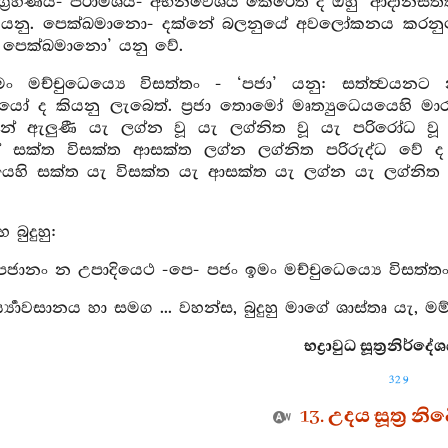
්‍රහණය- පරාමර්‍ශය- අභිනිවේශය කෙරෙත් ද ඔහු ‘ආදානසත්ත’ ක
 යනු. පෙක්ඛමානො- දක්නේ බලනුයේ අවලෝකනය කරනුයේ ස
 පෙක්ඛමානො’ යනු වේ.
ං මච්චුධෙය්‍යෙ විසත්තං - ‘පජා’ යනු: සත්ත්‍වයනට
රයෝ ද කියනු ලැබෙත්. ප්‍රජා තොමෝ මෘත්‍යුධෙයයෙහි
සින් ඇලුණී යැ ලග්න වූ යැ ලග්නිත වූ යැ පරිරෝධ 
 සක්ත විසක්ත ආසක්ත ලග්න ලග්නිත පරිරුද්ධ වේ ද 
ි සක්ත යැ විසක්ත යැ ආසක්ත යැ ලග්න යැ ලග්නිත යැ ප
 බුදුහු:
පජානං න උපාදියෙථ -පෙ- පජං ඉමං මච්චුධෙය්‍යෙ විසත්තං”
‍ය්‍යාවසානය හා සමග ... වහන්ස, බුදුහු මාගේ ශාස්තෘ යැ, මම් 
භද්‍රාවුධ සූත්‍රනිර්දේ
329
13. උදය සූත්‍ර නිර්