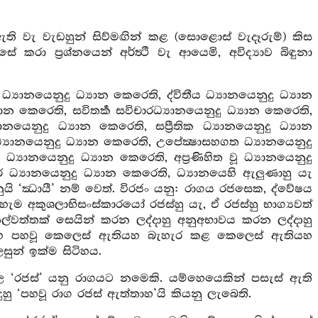
ඇති වැ වැඩහුන් සිව්මඟින් කළ (සොළොස් වැදෑරුම්) කිස
 කරා ප්‍රශ්නයෙන් අර්ත්‍ථී වැ ආයෙමි, අවිද්‍යාව බිඳුනා
ධ්‍යානයෙනුදු ධ්‍යාන කෙරෙති, ද්විතීය ධ්‍යානයෙනුදු ධ්‍යාන
යාන කෙරෙති, සවිතර්‍ක සවිචාරධ්‍යානයෙනුදු ධ්‍යාන කෙරෙති,
‍යානයෙනුදු ධ්‍යාන කෙරෙති, සප්‍රීතික ධ්‍යානයෙනුදු ධ්‍යාන
ධ්‍යානයෙනුදු ධ්‍යාන කෙරෙති, උපේක්‍ෂාසහගත ධ්‍යානයෙනුදු
ධ්‍යානයෙනුදු ධ්‍යාන කෙරෙති, අප්‍රණිහිත වූ ධ්‍යානයෙනුදු
ධ්‍යානයෙනුදු ධ්‍යාන කෙරෙති, ධ්‍යානයෙහි ඇලුණාහු යැ
හු නුයි ‘ඣායී’ නම් වෙත්. විරජං යනු: රාගය රජසෙක, ද්වේෂය
අකුශලාභිසංස්කාරයෝ රජස්හු යැ, ඒ රජස්හු භාග්‍යවත්
ුළ තල්වත්තක් සෙයින් කරන ලද්දාහු අනුඅභාවය කරන ලද්දාහු
තියහ පහවූ කෙලෙස් ඇතියහ බැහැර කළ කෙලෙස් ඇතියහ
ුන් ඉක්ම සිටිහය.
ෙල ‘රජස්’ යනු රාගයට නමෙකි. යම්හෙයෙකින් පසැස් ඇති
දුහු ‘පහවූ රාග රජස් ඇත්තාහ’යි කියනු ලැබෙති.