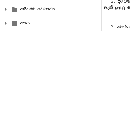
2. ද්වේ
ඇති බුදුහු
අභිධම‍්ම අට‍්ඨකථා
අන්‍ය
3. මෝහය
බුදුහු තෙල
‘විරජං’ 
ආසීනං ය
4. පර්ව
කෙරෙත් නුය
මෙසේත් 
ඇත්තාහු පර
‘ආසීන’ වූව
කතකිච්ච
උදුළ තාල
කෘත්‍යකෘත්‍