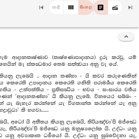
පාළි
සිංහල
වූ හැම ආදානතෘෂ්ණාව (තෘෂ්ණොපාදානය) දුරු කරවු, යම්
ෙයින් මැ ස්කන්‍ධමාර තෙම සත්ත්‍වයා අනු වැ යේ.
කියනු ලැබෙයි .. ආදාන තණ්හා - යි කවර කරුණෙකින්
ය කෙරෙති උපාදානය කෙරෙති ගනිති පරාමර්‍ශය කෙරෙති
 - උත්පත්තිය - ප්‍රතිසන්‍ධිය - භවය - සංසාරය වර්‍තය
ණෙන් ‘ආදානතණ්හා’ යි කියනු ලැබේ. විනයෙථ සබ්බං -
නේ යැ බැහැර කරන්නේ යැ විගතාන්ත කරන්නේ යැ අනු
වුධා’ ති භගවා......
ෙයි, අධෝ යි අතීතය කියනු ලැබෙයි, තිරියඤ්චා’පි මජ්ඣෙ
 තිරියඤ්චා’පි මජ්ඣෙ යනු මනුෂ්‍යලෝක යි. උද්ධං යනු
 යනු අව්‍යාකෘත ධර්‍මයෝ යි. උද්ධං යනු සුඛවේදනා යැ,