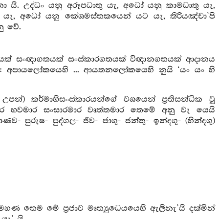
ා යි. උද්ධං යනු අරූපධාතු යැ, අධෝ යනු කාමධාතු යැ,
ඩ යැ, අධෝ යනු කේශමස්තකයෙන් යට යැ, තිරියඤ්චා’පි
ු වේ.
ගතයක් සංඥාගතයක් සංස්කාරගතයක් විඥානගතයක් ආදානය
නු: අපායලෝකයෙහි ... ආයතනලෝකයෙහි නුයි ‘යං යං හි
පන්) කර්මාභිසංස්කාරයන්ගේ වශයෙන් ප්‍රතිසන්ධික වූ
ිමාර භවමාර සංසාරමාර වෘත්තමාර තෙමේ අනු වැ යෙයි
 පුරුෂ- පුද්ගල- ජීව- ජාගු- ජන්තු- ඉන්දගු- (හින්දගු)
ූ මහණ තෙම මේ ප්‍රජාව මෘත්‍යුධෙයයෙහි ඇලිනැ’යි දක්මින්