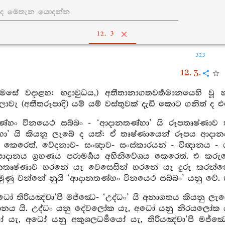
12. 3
323
12. 3.
 මෙසේ වදාළහ: භද්‍රාවුධය,) අතීතානාගතවර්‍තමානයෙහි 
වැ (අතීතරූපාදි) යම් යම් වස්තුවක් දැඩි කොට ගනිත් ද එහ
්හං විනයෙථ සබ්බං - ‘ආදානතණ්හා’ යි රූපතෘෂ්ණාව 
ා’ යි කියනු ලැබේ ද යත්: ඒ තෘෂ්ණායෙන් රූපය ආදාන
කෙරෙත්. වේදනාව- සංඥාව- සංස්කාරයන් - විඥානය - ගතිය
දානය ග්‍රහණය පරාමර්‍ශය අභිනිවේශය කෙරෙත්. එ කරු
ානතෘෂ්ණාව හරනේ යැ වෙසෙසින් හරනේ යැ දුරු කරන්
ණු වන්නේ නුයි ‘ආදානතණ්හං විනයෙථ සබ්බං’ යනු වේ. භද්‍රා
ධෝ තිරියඤ්චා’පි මජ්ඣෙ- ‘උද්ධං’ යි අනාගතය කියනු ලැබ
ානය යි. උද්ධං යනු දේවලෝක යැ, අධෝ යනු නිරයලෝක යැ,
යෝ යැ, අධෝ යනු අකුශලධර්‍මයෝ යැ, තිරියඤ්චා’පි මජ්ඣෙ