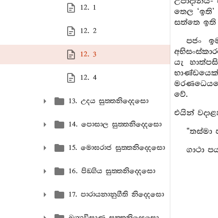
උපාදානය- ග
12. 1
තෙල ‘ඉති’
සත්තෙ ඉති
12. 2
පජං ඉම
අභිසංස්කා
12. 3
යැ හාත්ප
භාණ්ඩයෙක්
12. 4
මරණධෙයයෙහ
වේ.
13. උදය සුත‍්තනිද‍්දෙසො
එයින් වදාළහ
14. පොසාල සුත‍්තනිද‍්දෙසො
“තස්මා 
15. මොඝරාජ සුත‍්තනිද‍්දෙසො
ගාථා පර්
16. පිඞ‍්ගිය සුත‍්තනිද‍්දෙසො
17. පාරායනානුගීති නිද‍්දෙසො
ඛග‍්ගවිසාණ සුත‍්තනිද‍්දෙසො