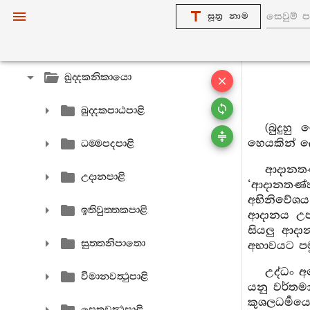
සංයුත‍්තනිකායො
සූත්‍ර නාම
අඞ‍්ගුත‍්තරනිකායො
ඛුද‍්දකනිකායො
ඛුද‍්දකපාඨපාළි
(බුදුහු
හෙයකින් ලො
ධම‍්මපදපාළි
ආදානතණ
උදානපාළි
‘ආදානතණ්හ
අභිනිවේශය 
ඉතිවුත‍්තකපාළි
ආදානය උපා
සියලු ආද
සුත‍්තනිපාතො
අභාවයට පමු
උද්ධං අ
විමානවත්‍ථුපාළි
යනු වර්තම
කුශලධර්‍ම
පෙතවත්‍ථුපාළි