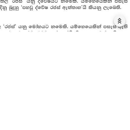
 තෙල ‘රජස්’ යනු ද්වේෂයට නමෙකි. යම්හෙයෙකින් පසැස්
නූ බුදුහු ‘පහවූ ද්වේෂ රජස් ඇත්තාහ’යි කියනු ලැබෙති.
ෙල ‘රජස්’ යනු මෝහයට නමෙකි. යම්හෙයෙකින් පසැස් ඇති
දුහු ‘පහවූ මෝහරජස් ඇත්තාහ’යි කියනු ලැබෙත් නුයි.
ු ත්‍රිවිද්‍යා ඇති පස්මරුන් දුරු කළ ශ්‍රාවකයෝ ඇසුරු
යන් දුරැ ලූ හෙයින් “ආසීනයහ. වැස නිමවූ ආර්‍ය්‍යවාස
සඞ්ඛ්‍යාත වූ ජාතිමරණ සංසාරය නැත් නුයි මෙසේත් බුදුහු
 උදය ...
කටයුතු නො කටයුතු ප්‍රහීණ යැ, උසුන්මුල් ඇත්තේ යැ, මුල්
්තෙහි නූපදනා සැහැවි ඇත්තේ යි එහෙයින් බුදුහු