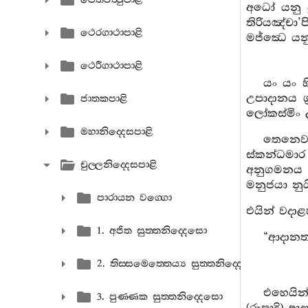
අධෝ යනු ද
තිරියඤ්චා
ථෙරගාථාපාළි
මජ්ඣෙ යනු 
ථෙරීගාථාපාළි
යං යං 
උපාදානය ග
ජාතකපාළි
ලෝකස්මිං උ
මහානිද‍්දෙසපාළි
තෙනෙව 
ස්කන්ධමාර
චුල‍්ලනිද‍්දෙසපාළි
අනුගමනය කෙ
මනුජයා නු
පාරායන වග‍්ගො
එයින් වදාළහ
1. අජිත සුත‍්තනිද‍්දෙසො
“ආදානත
2. තිස‍්සමෙත‍්තෙය්‍ය සුත‍්තනිද‍්දෙසො
එහෙයින්
3. පුණ‍්ණක සුත‍්තනිද‍්දෙසො