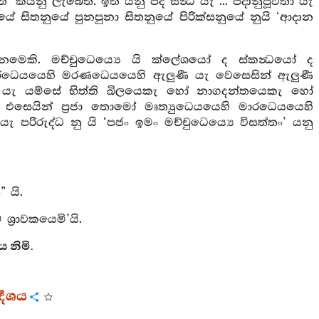
ියනු ලැබෙත්. ඉති යනු පද සන්‍ධි යැ ... පදානුපූර්‍වතා යැ
ිතනුයේ පුනපුනා සිතනුයේ පිරික්සනුයේ නුයි ‘ආදාන
 නමෙකි. මච්චුධෙය්‍යෙ යි ක්ලේශයෝ ද ස්කන්‍ධයෝ ද
 මාරධෙයයෙහි මරණධෙයයෙහි ඇලුණී යැ වෙසෙසින් ඇලුණී
වූ යැ යම්සේ භිත්ති ඛිලයෙකැ හෝ නාගදන්තයෙකැ හෝ
එසෙයින් ප්‍රජා තොමෝ මෘත්‍යුධෙයයෙහි මාරධෙයයෙහි
රිරුද්ධ නු යි ‘පජං ඉමං මච්චුධෙය්‍යෙ විසත්තං’ යනු
 යි.
ශ්‍රාවකයෙමි’යි.
ශය නිමි.
‍දෙශය