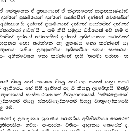
ැ’ යි.
 හේතුයෙන් ඒ ප්‍රත්‍යයෙන් ඒ නිදානයෙන් ආදානතෘෂ්ණාව
න්නේ ප්‍රකර්‍ෂයෙන් දන්නේ හාත්පසින් දන්නේ වෙසෙසින්
ිත්‍යහ’යි දන්නේ ප්‍රකර්‍ෂයෙන් දන්නේ හාත්පසින් දන්නේ
කාරයෝ දුඃඛහ’යි ... යම් කිසි සමුදය ධර්‍මයෙක් වේ නම් එ
ාත්පසින් දන්නේ වෙසෙසින් දන්නේ ප්‍රතිජානනය කරන්නේ
 උපාදානය නො කරන්නේ යැ ග්‍රහණය නො කරන්නේ යැ
 ගතිය- උපප්‍රාප්තිය- ප්‍රතිසන්‍ධිය- භවය- සංසාරය-
‍ශය- අභිනිවේශය නො කරන්නේ නුයි ‘තස්මා පජානං න
ාණ භික්‍ෂු හෝ ශෛක්‍ෂ භික්‍ෂු හෝ යැ. සතෝ යනු: සතර
තියේ... හේ සිහි ඇතියේ යැ යි කියනු ලැබේනුයි ‘භික්ඛු
සංඥාගතයක් සංස්කාරගතයක් විඥානගතයක්. ‘සබ්බලොකෙ’
ෝකයෙහි සියලු ස්කන්‍ධලෝකයෙහි සියලු ධාතුලෝකයෙහි
ු වේ.
් ද උපාදානය ග්‍රහණය පරාමර්‍ශය අභිනිවේශය කෙරෙත්
්‍රතිසන්‍ධිය- භවය- සංසාරය- වර්‍තය- ආදානය කෙරෙත් ද,