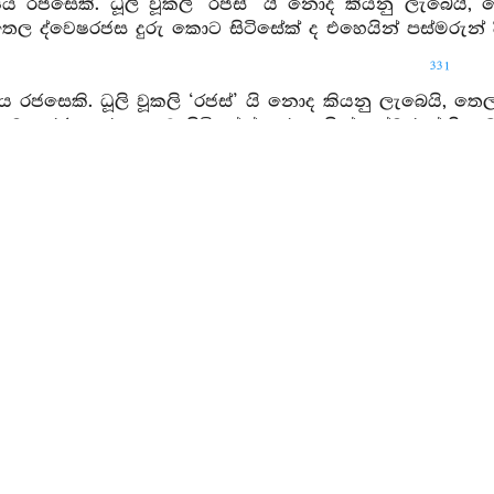
ෂය රජසෙකි. ධූලි වූකලි ‘රජස්’ යි නොද කියනු ලැබෙයි,
 තෙල ද්වෙෂරජස දුරු කොට සිටිසේක් ද එහෙයින් පස්මරුන් දි
331
 රජසෙකි. ධූලි වූකලි ‘රජස්’ යි නොද කියනු ලැබෙයි, ත
 මොහරජස දුරු කොට සිටිසේක් ද එහෙයින් පස්මරුන් දිනූ බු
යනු වේ.
නු: බුදුහු පහණ සෑයෙහි වැඩහුන්නාහු නුයි “ආසීන” වූහ.
තපාර්ශ්වයෙහි වැඩහුන් වෘත්තදුඃඛයාගේ පරතෙරට ගිය මුනිහ
ි,
බුදුහු ‘ආසීන’ වූහ. නොහොත් බුදුහු සියලු ක්ලේශොත්සුක
ිචිත වූ චරණධර්‍ම ඇත්තාහ ... ඒ භාග්‍යවත්හට පුනර්‍භව 
ාහු නුයි “ඣායිං විරජමාසීනං” යනු වේ. මෙසෙයින් ආයුෂ්මත්
ං අනාසවං යනු: භාග්‍යවත් බුදුන් විසින් කෘත්‍යාකෘත්‍යය 
 වස්තුවක් මෙන් කරන ලද, අනු අභාවය කරන ලද, මත
යයහ.