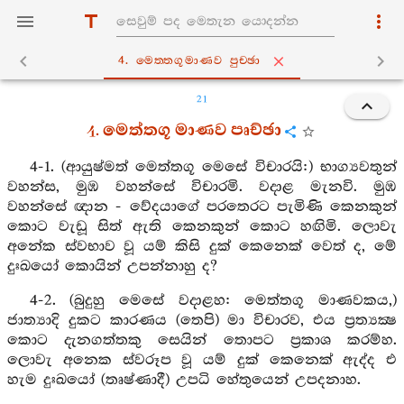
4. මෙත‍්තගූමාණව පුච‍්ඡා
21
4. මෙත්තගූ මාණව පෘච්ඡා
4-1. (ආයුෂ්මත් මෙත්තගූ මෙසේ විචාරයි:) භාග්‍යවතුන්
වහන්ස, මුඹ වහන්සේ විචාරමි. වදාළ මැනවි. මුඹ
වහන්සේ ඥාන - වේදයාගේ පරතෙරට පැමිණි කෙනකුන්
කොට වැඩූ සිත් ඇති කෙනකුන් කොට හඟිමි. ලොවැ
අනේක ස්වභාව වූ යම් කිසි දුක් කෙනෙක් වෙත් ද, මේ
දුඃඛයෝ කොයින් උපන්නාහු ද?
4-2. (බුදුහු මෙසේ වදාළහ: මෙත්තගූ මාණවකය,)
ජාත්‍යාදි දුකට කාරණය (තෙපි) මා විචාරව, එය ප්‍රත්‍යක්‍ෂ
කොට දැනගත්තකු සෙයින් තොපට ප්‍රකාශ කරම්හ.
ලොවැ අනෙක ස්වරූප වූ යම් දුක් කෙනෙක් ඇද්ද එ
හැම දුඃඛයෝ (තෘෂ්ණාදී) උපධි හේතුයෙන් උපදනාහ.