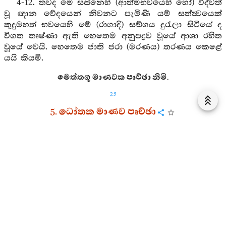
4-12. තවද මෙ සස්නෙහි (ආත්මභවයෙහි හෝ) විද්වත්
වූ ඥාන වේදයෙන් නිවනට පැමිණි යම් සත්ත්‍වයෙක්
කුදුමහත් භවයෙහි මේ (රාගාදි) සඞ්ගය දුරැලා සිටියේ ද
විගත තෘෂ්ණා ඇති හෙතෙම අනුපද්‍රව වූයේ ආශා රහිත
වූයේ වෙයි. හෙතෙම ජාති ජරා (මරණය) තරණය කෙළේ
යයි කියමි.
මෙත්තගූ මාණවක පෘච්ඡා නිමි.
25
5. ධෝතක මාණව පෘච්ඡා
5-1. (ආයුෂ්මත් ධෝතක මෙසේ විචාරයි:) භාග්‍යවතුන්
වහන්ස, මුඹ වහන්සේ පුළුවුස්මි, තෙල වදාළ මැනැව.
මහර්ෂීන් වහන්ස, මුඹ වහන්සේ ගේ වදන් රුස්නෙමි. මුඹ
වහන්සේ ගේ ධර්‍මනිර්ඝෝෂය අසා තමාගේ (රාගාදිය)
නිවනු සඳහා (අධිශීලාදියෙහි) හික්මෙන්නෙමි.
5-2. (බුදුහු මෙසේ වදාළහ: ධෝතකය,) එසේ වී නම්
මෙහි ම නුවණැති වැ සිහි ඇති වැ උත්සාහ කරව. මෙහි
මාගේ වචන අසා තමාගේ කෙලෙස් නිවනු පිණිස (ත්‍රිවිධ