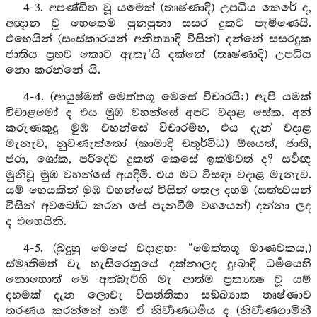
4-3. අපණ්ඩිත වූ යමෙක් (තෘෂ්ණාදි) උපධිය කෙරේ ද,
අඥාන වූ හෙතෙම පුනපුනා සසර දුකට පැමිණෙයි.
එහෙයින් (සංස්කාරයන් අනිත්‍යාදි විසින්) දන්නේ සසරදුක
ජාතිය ප්‍රභව කොට ඇතැ’යි දක්නේ (තෘෂ්ණාදි) උපධිය
නො කරන්නේ යි.
4-4. (ආයුෂ්මත් මෙත්තගූ මෙසේ විචාරයි:) ඇපි යමක්
විචාළමෝ ද එය මුඹ වහන්සේ අපට වදාළ සේක. අන්
කරුණකුදු මුඹ වහන්සේ විචාරම්හ, එය දැන් වදාළ
මැනැව, නුවණැත්තෝ (කාමාදි චතුර්විධ) ඕඝයත්, ජාති,
ජරා, ශෝක, පරිදේව දුකත් කෙසේ ඉක්මවත් ද? සර්‍වඥ
මුනිවූ මුඹ වහන්සේ අයදිමි. එය මට විසඳා වදාළ මැනැව.
යම් හෙයකින් මුඹ වහන්සේ විසින් තෙල දහම (සත්ත්‍වයන්
විසින් අවබෝධ කරන සේ පැනවීම් වශයෙන්) දන්නා ලද
ද එහෙයිනි.
4-5. (බුදුහු මෙසේ වදාළහ: “මෙත්තගූ මාණවකය,)
ස්මෘතිමත් වැ හැසිරෙනුයේ දක්නාලද දුඃඛාදි ධර්‍මයෙහි
නොහොත් මෙ අත්බැව්හි මැ ආත්ම ප්‍රත්‍යක්‍ෂ වූ යම්
දහමක් දැන ලොවැ විසත්තිකා සඞ්ඛ්‍යාත තෘෂ්ණාව
තරණය කරන්නේ නම් ඒ නිර්‍වාණධර්‍මය ද (නිර්‍වාණගාමිනී