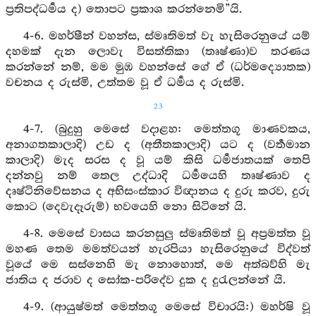
ප්‍රතිපද්ධර්‍මය ද) තොපට ප්‍රකාශ කරන්නෙමි”යි.
4-6. මහර්ෂීන් වහන්ස, ස්මෘතිමත් වැ හැසිරෙනුයේ යම්
දහමක් දැන ලොවැ විසත්තිකා (තෘෂ්ණා)ව තරණය
කරන්නේ නම්, මම මුඹ වහන්සේ ගේ ඒ (ධර්මද්‍යොතක)
වචනය ද රුස්මි, උත්තම වූ ඒ ධර්‍මය ද රුස්මි.
23
4-7. (බුදුහු මෙසේ වදාළහ: මෙත්තගූ මාණවකය,
අනාගතකාලාදි) උඩ ද (අතීතකාලාදි) යට ද (වර්‍තමාන
කාලාදි) මැද සරස ද වූ යම් කිසි ධර්‍මජාතයක් තෙපි
දන්නවු නම් තෙල උද්ධාදි ධර්‍මයෙහි තෘෂ්ණාව ද
දෘෂ්ටිනිවේසනය ද අභිසංස්කාර විඥානය ද දුරු කරව, දුරු
කොට (දෙවැදෑරුම්) භවයෙහි නො සිටිනේ යි.
4-8. මෙසේ වාසය කරනසුලු ස්මෘතිමත් වූ අප්‍රමත්ත වූ
මහණ තෙම මමත්වයන් හැරපියා හැසිරෙනුයේ විද්වත්
වූයේ මෙ සස්නෙහි මැ නොහොත්, මෙ අත්බව්හි මැ
ජාතිය ද ජරාව ද සෝක-පරිදේව දුක ද දුරැලන්නේ යි.
4-9. (ආයුෂ්මත් මෙත්තගූ මෙසේ විචාරයි:) මහර්ෂි වූ