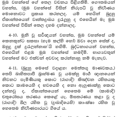
මුඹ වහන්සේ ගේ තෙල වචනය පිළිගතිමි. ගෞතමයන්
වහන්ස, (මුඹ වහන්සේ විසින් නිරුපධි වූ නිර්‍වාණය
මොනොවට ප්‍රකාශ කරනලද. යම් හෙයින් බුදුහු
ඒකාන්තයෙන් වෘත්තදුඃඛය දුරැලූහු ද එහෙයින් මැ මුඹ
වහන්සේ විසින් තෙල දහම දන්නාලද.
4-10. මුනි වූ සර්‍වඥයන් වහන්ස, මුඹ වහන්සේ යම්
කෙනකුන්ට සකසා (හැම කල්හි හෝ) ඔවා දෙන සේක් ද,
ඔහුදු දුක් දුරැලන්නාහ’යි හඟිමි. බුද්ධනාගයන් වහන්ස,
එහෙයින් එළඹ මුඹ වහන්සේ නමදිමි. භාග්‍යවතුන්
වහන්සේ මට එක්වන් අවවාද කරන්නාහු නම් මැනැව.
4-11. (බුදුහු මෙසේ වදාළහ: මෙත්තගූ මාණවකය,)
තෙපි බාහිතපාපී බ්‍රාහ්මණ වූ යමක්හු මාර්‍ග ඥානයෙන්
නිවනට පැමිණියකු කොට (රාගාදි) කිඤ්චන රහිතයකු
කොට කාමයෙහි ද භවයෙහි ද නො ඇලුණාක්හු කොට
දන්නවු ද, ඒකාන්තයෙන් හෙතෙම මේ (කාමාදි)
චතුරෝඝය තරණය කෙළේ යැ. ඕඝතරණය කළා වූ ද
(රාගාදි) ඛිල රහිත වූ (දුඃඛාදියෙහි) කාංක්ෂා රහිත වූ
හෙතෙම නිර්‍වාණපාරයට ගියේ ය.