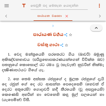
පාරායන වග‍්ගො
3
පාරායණ වර්‍ගය
වස්තු ගාථා
1. වෙද මන්ත්‍රයෙහි පරතෙරට ගිය (බාවරි) බමුණු
අකිඤ්චනභාවය (පරිග්‍රභොපකරණයන්ගෙන් විවික්ත බව)
පතනුයේ කොසොල් රට රම්‍ය වූ (සැවැත්) නුවරින් නික්මැ
දක්‍ෂිණාපථයට ගියේ යැ.
2. හෙ තෙම අස්සක රජහුගේ ද මූලක රජහුගේ දැයි
දෙ රජුන් ගේ දෙ රට ආසන්න පෙදෙසෙහි (හෙවත් ඒ
දෙරට අතුරෙහි) ගොදාවරී නදී තීරයෙහි (වූ අසපුයෙහි)
කෙණෙසි අහරින් හා වෙනෙහි කඳු මුල් පලයෙන් හා
(යැපෙමින්) විසී.