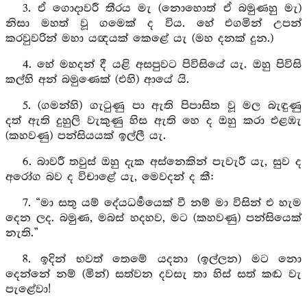
3. ඒ ගොදාවරී තීරය මැ (නොහොත් ඒ බමුණහු මැ)
නිසා මහත් වූ ගමෙක් ද විය. හේ එගමින් උපන්
කරවුවරින් මහා යඥයක් කෙළේ යැ (මහ දනක් දුන.)
4. හේ මහදන් දී යළි අසපුවට පිවිසියේ යැ. ඔහු පිවිසි
කල්හි අන් බමුණෙක් (එහි) ආයේ යි.
5. (ගමන්හි) ගැටුණු පා ඇති පිපාසිත වූ මල බැඳුණු
දත් ඇති දුහුලි වැකුණු හිස ඇති හෙ ද ඔහු කරා එළඹැ
(කහවණු) පන්සියයක් ඉල්ලී යැ.
6. බාවරී තවුස් ඔහු දැක අස්නෙකින් පැවැරී යැ, සුව ද
අරෝග බව ද විචාළේ යැ, මෙවදන් ද කී:
7. “මා සතු යම් දේයධර්‍මයෙක් වී නම් මා විසින් එ හැම
දෙන ලද. බමුණ, මබස් හදහව, මට (කහවණු) පන්සියෙක්
නැති.”
8. ඉදින් භවත් තෙමේ යදනා (ඉල්ලන) මට නො
දෙන්නේ නම් (මින්) සත්වන දවසැ තා හිස් සත් කඬ වැ
පැළේවා!