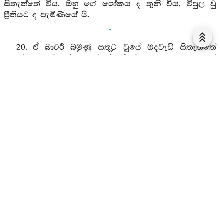
සිතැත්තේ විය. ඔහු ගේ ශෝකය ද තුනී විය, විපුල වු
ප්‍රීතියට ද පැමිණියේ යි.
7
20. ඒ බාවරී බමුණු සතුටු වූයේ ඔදවැඩි සිතැත්තේ
උපන් සොම්නස් ඇත්තේ “යම් තැනකට ගොස්
ද්විපදෝත්තම වූ ඒ සම්‍යක් සම්බුද්ධයන් වහන්සේට
නමස්කාර කරන්නමෝ නම් ඒ ලෝකනායකයෝ කිනම්
ගමෙකැ හෝ නියම්ගමෙකැ හෝ යළි කිනම් දනව්වෙකැ
හෝ වසන සේක් දැ?” යි එ දෙවියා පිළිවිසී යැ.
21. “පස්මරුන් දිනූ මහාප්‍රාඥ වූ උත්තම විපුල ප්‍රඥා
ඇති අප්‍රතිම වූ අනාස්‍රව වූ නරශ්‍රේෂ්ඨ වූ මුදුන් පළාලීම
දන්නා වූ ඒ ශාක්‍ය පුත්‍රයන් වහන්සේ කොසොල්රට
සැවැත් නුවරැ වසන සේ කැ”යි.
22. ඉක්බිති බාවරී බමුණු වේදමන්ත්‍රයෙහි පරතෙරට
ගිය අතැවැස්සන් ඇමැතී: එව මාණවකයෙනි, මම්
තොපට කියනෙම් මා ගේ වචනය අසවු.
23. “ලෝකයෙහි තෙල යමක්හුගේ එක්වන් පහළවීම