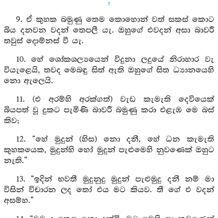
5
9. ඒ කුහක බමුණු තෙම කොහොන් වත් සකස් කොට
බිය දනවන වදන් තෙපලී යැ. ඔහුගේ එවදන් අසා බාවරී
තවුස් දොම්නස් වී යැ.
10. හේ ශෝකශල්‍යයෙන් විදුනා ලදුයේ නිරාහාර වැ
වියැළෙයි, තවද මෙබඳු සිත් ඇති ඔහුගේ සිත ධ්‍යානයෙහි
නො ඇලෙයි.
11. (එ අරම්හි අරක්ගත්) වැඩ කැමැති දෙවියෙක්
බියපත් වූ දුකට පැමිණි බාවරී බමුණු කරා එළැඹ මෙ බස්
කිව;
12. “හේ මුදුන් (හිස) නො දනී, හේ ධන කැමැති
කුහකයෙක, මුදුන්හි හෝ මුදුන් පැළුමෙහි නුවණෙක් ඔහුට
නැති.”
13. “ඉදින් භවතී මුදුනුදු මුදුන් පැළුමුදු දනී නම් මා
විසින් විචාරන ලද තෝ එය මට කියව. තී ගේ එ වදන්
අසම්හ.”