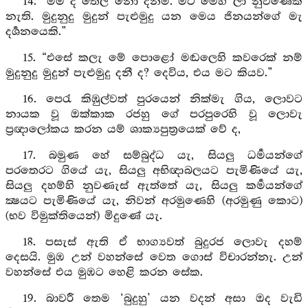
14. “මම ද තෙල නො දන්මි. මට මෙහි ලා නුවණෙක්
නැති. මුදුනුදු මුදුන් පැළුමුදු යන මෙය ජිනයන්ගේ මැ
දර්‍ශනයෙකි.”
15. “එසේ කලැ මේ පොළෝ මඬලෙහි කවරෙක් නම්
මුදුනුදු මුදුන් පැළුමුදු දනී ද? දෙවිය, එය මට කියව.”
16. පෙරැ කිඹුල්වත් පුරයෙන් නික්මැ ගිය, ලොවට
නායක වූ ඔක්කාක රජහු ගේ පරපුරෙහි වූ ලොවැ
ප්‍රඥාලෝකය කරන යම් ශාක්‍යපුත්‍රයෙක් වේ ද,
17. බමුණ හේ සම්බුද්ධ යැ, සියලු ධර්‍මයන්ගේ
පරතෙරට ගියේ යැ, සියලු අභිඥාබලයට පැමිණියේ යැ,
සියලු දහම්හි නුවණැස් ඇත්තේ යැ, සියලු කර්‍මයන්ගේ
ක්‍ෂයට පැමිණියේ යැ, නිවන් අරමුණෙහි (අරමුණු කොට)
(භව විමුක්තියෙන්) මිදුණේ යැ.
18. පසැස් ඇති ඒ භාග්‍යවත් බුදුරජ ලොවැ දහම්
දෙසයි. මුඹ උන් වහන්සේ වෙත ගොස් විචාරන්නැ. උන්
වහන්සේ එය මුඹට හෙළි කරන සේක.
19. බාවරී තෙම ‘බුදුහු’ යන වදන් අසා ඔද වැඩි