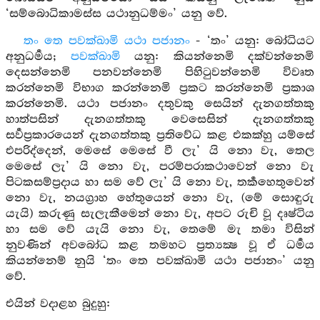
‘සම්බොධිකාමස්ස යථානුධම්මං’ යනු වේ.
තං තෙ පවක්ඛාමි යථා පජානං
- ‘තං’ යනු: බෝධියට
අනුධර්‍මය;
පවක්ඛාමි
යනු: කියන්නෙමි දක්වන්නෙමි
දෙසන්නෙමි පනවන්නෙමි පිහිටුවන්නෙමි විවෘත
කරන්නෙමි විභාග කරන්නෙමි ප්‍රකට කරන්නෙමි ප්‍රකාශ
කරන්නෙමි. යථා පජානං දතුවකු සෙයින් දැනගත්තකු
හාත්පසින් දැනගත්තකු වෙසෙසින් දැනගත්තකු
සර්‍වප්‍රකාරයෙන් දැනගත්තකු ප්‍රතිවේධ කළ එකක්හු යම්සේ
එපරිද්දෙන්, මෙසේ මෙසේ වී ලැ’ යි නො වැ, තෙල
මෙසේ ලැ’ යි නො වැ, පරම්පරාකථාවෙන් නො වැ
පිටකසම්ප්‍රදාය හා සම වේ ලැ’ යි නො වැ, තර්‍කහෙතුවෙන්
නො වැ, නයග්‍රාහ හේතුයෙන් නො වැ, (මේ සොඳුරු
යැයි) කරුණු සැලැකීමෙන් නො වැ, අපට රුචි වූ දෘෂ්ටිය
හා සම වේ යැයි නො වැ, තෙමේ මැ තමා විසින්
නුවණින් අවබෝධ කළ තමහට ප්‍රත්‍යක්‍ෂ වූ ඒ ධර්‍මය
කියන්නෙම් නුයි ‘තං තෙ පවක්ඛාමි යථා පජානං’ යනු
වේ.
එයින් වදාළහ බුදුහු: