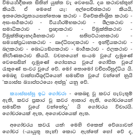
විමර්‍ය්‍යාදීකෘත සිතින් යුක්ත වැ වෙසෙයි. දශ කථාවස්තූන්
කියයි. ඒ මෙසේ යැ: අල්පෙච්ඡකථාව කියයි,
ඉතරෙතරප්‍රත්‍යයසන්තොෂ කථාව - විවේකනිඃශ්‍රිත කථාව -
අසංසර්‍ගකථාව - වීර්‍ය්‍යාරම්භකථාව - ශීලකථාව -
සමාධිකථාව - ප්‍රඥාකථාව - විමුක්තිකථාව -
විමුක්තිඥානදර්‍ශනකථාව - සතිපට්ඨානකථාව -
සම්‍යක්ප්‍රධානකථාව - ඍද්ධිපාදකථාව - ඉන්ද්‍රියකථාව -
බලකථාව - බොධ්‍යඞ්ගකථාව - මාර්‍ගකථාව - ඵලකථාව -
නිර්‍වාණකථාව කියයි. වචනයෙන් සංයම වූයේ දැමුණේ
වෙසෙසින් දැමුණේ ගෝපනය වූයේ ගෝපිත වූයේ
රැකුණේ සංවර වූයේ වේ. මෝ තොමෝ වචීපාරිසුද්ධිය යි.
මෙබඳු වාක්පාරිශුද්ධියෙන් සමන්‍විත වූයේ වන්නේ නුයි
‘ක්‍යාස්ස බ්‍යාප්පථයො අස්සු’ යනු වේ.
ක්‍යාස්සස්සු ඉධ ගෝචරා
- කෙබඳු වූ කවර පැවැතුම්
ඇති, කවර ප්‍රකාර වූ කවර ආකාර ඇති, ගෝචරයෙන්
සමන්‍විත වූයේ වන්නේදැ’ යි ගෝචරය විචාරයි.
ගෝචරයෙක් ඇත, අගොචරයෙක් ඇත.
අගෝචරය කවරැ යත්: මෙහි එකෙක් වේශ්‍යාවන්
ගෝචර (-යායුතු තැන්) කොට ඇත්තේ හෝ වේ ද,