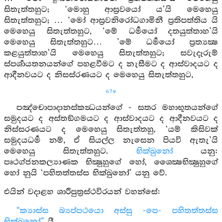
සිතැත්තහුට; ‘මොහු ආස්‍රවයෝ ය’යි මෙහෙයු
සිතැත්තහුට; … ‘මෝ ආස්‍රවනිරෝධගාමිනී ප්‍රතිපත්තිය යි
මෙහෙයු සිතැත්තහුට, ‘මේ ධර්‍මයෝ දතයුත්තාහ’යි
මෙහෙයු සිතැත්තහුට… ’මේ ධර්‍මයෝ ප්‍රත්‍යක්‍ෂ
කළයුත්තාහ’යි මෙහෙයු සිතැත්තහුට; සවැදෑරුම්
ස්පර්‍ශායතනයන්ගේ පහළවීමට ද නැසීමට ද ආස්වාදයට ද
ආදීනවයට ද නිසස්රණයට ද මෙහෙයු සිතැත්තහුට,
679
පඤ්චොපාදානස්කන්‍ධයන්ගේ - සතර මහාභූතයන්ගේ
සමුදයට ද අස්තඞ්ගමයට ද ආස්වාදයට ද ආදීනවයට ද
නිස්සරණයට ද මෙහෙයු සිතැත්තහු, ‘යම් කිසිවක්
සමුදයධර්‍ම නම්, ඒ සියල්ල නැසෙන පියවි ඇතැ’යි
මෙහෙයු සිතැත්තහුට.
භික්ඛුනෝ
යනු:
පෘථග්ජනකල්‍යාණක භික්‍ෂුහුගේ හෝ, ශෛක්‍ෂභික්‍ෂුහුගේ
හෝ නුයි ‘පහිතත්තස්ස භික්ඛුනෝ’ යනු වේ.
එයින් වදාළහ ශාරීපුත්‍රස්ථවිරයන් වහන්සේ:
“ක්‍යාස්ස බ්‍යප්පථයො අස්සු -පෙ- පහිතත්තස්ස
භික්ඛුනෝ”
යී.