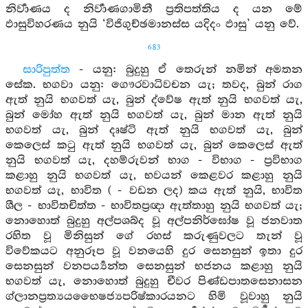
නිර්‍වාණය ද නිර්‍වාණගාමිනී ප්‍රතිපත්තිය ද යන මේ
ඵාසුවිහරණය නුයි ‘විජිගුච්ඡමානස්ස යදිදං ඵාසු’ යනු වේ.
683
සාරිපුත්ත
- යනු: බුදුහු ඒ තෙරුන් නමින් අමතන
සේක. භගවා යනු: ගෞරවාධිවචන යැ; තවද, බුන් රාග
ඇත් නුයි භගවත් යැ, බුන් ද්වේෂ ඇත් නුයි භගවත් යැ,
බුන් මෝහ ඇත් නුයි භගවත් යැ, බුන් මාන ඇත් නුයි
භගවත් යැ, බුන් දෘෂ්ටි ඇත් නුයි භගවත් යැ, බුන්
කෙලෙස් කටු ඇත් නුයි භගවත් යැ, බුන් කෙලෙස් ඇත්
නුයි භගවත් යැ, දහම්රුවන් භාග - විභාග - ප්‍රවිභාග
කළාහු නුයි භගවත් යැ, භවයන් කෙළවර කළාහු නුයි
භගවත් යැ, භාවිත ( - වඩන ලද) කය ඇත් නුයි, භාවිත
ශීල - භාවිතචිත්ත - භාවිතප්‍රඥා ඇත්තාහු නුයි භගවත් යැ;
නොහොත් බුදුහු අල්පශබ්ද වූ අල්පනිර්ඝෝෂ වූ ජනවාත
රහිත වූ මිනිසුන් ගේ රහස් කරුණුවලට තැන් වූ
විවේකයට අනුරූප වූ වනයෙහි දුර සෙනසුන් ඉතා දුර
සෙනසුන් වනපර්‍ය්‍යන්ත සෙනසුන් භජනය කළාහු නුයි
භගවත් යැ, නොහොත් බුදුහු චීවර පිණ්ඩපාතසෙනාසන
ග්ලානප්‍රත්‍යයභෛෂජ්‍යපරිෂ්කාරයනට හිමි වූවාහු නුයි