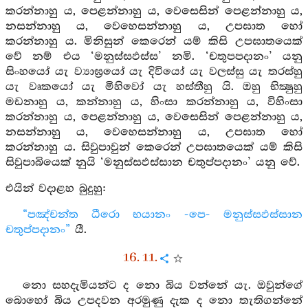
කරන්නාහු ය, පෙළන්නාහු ය, වෙසෙසින් පෙළන්නාහු ය,
නසන්නාහු ය, වෙහෙසන්නාහු ය, උපඝාත හෝ
කරන්නාහු ය. මිනිසුන් කෙරෙන් යම් කිසි උපඝාතයෙක්
වේ නම් එය ‘මනුස්සඵස්ස’ නමි. ‘චතුපපදානං’ යනු
සිංහයෝ යැ ව්‍යාඝ්‍රයෝ යැ දිවියෝ යැ වලස්සු යැ තරස්හු
යැ වෘකයෝ යැ මිහිවෝ යැ හස්තීහු යි. ඔහු භික්‍ෂුහු
මඩනාහු ය, කන්නාහු ය, හිංසා කරන්නාහු ය, විහිංසා
කරන්නාහු ය, පෙළන්නාහු ය, වෙසෙසින් පෙළන්නාහු ය,
නසන්නාහු ය, වෙහෙසන්නාහු ය, උපඝාත හෝ
කරන්නාහු ය. සිවුපාවුන් කෙරෙන් උපඝාතයෙක් යම් කිසි
සිවුපාබියෙක් නුයි ‘මනුස්සඵස්සාන චතුප්පදානං’ යනු වේ.
එයින් වදාළහ බුදුහු:
“පඤ්චන්ත ධීරො භයානං -පෙ- මනුස්සඵස්සාන
චතුප්පදානං”
යී.
16. 11.
නො සහදැමියන්ට ද නො බිය වන්නේ යැ. ඔවුන්ගේ
බොහෝ බිය උපදවන අරමුණු දැක ද නො තැතිගන්නේ