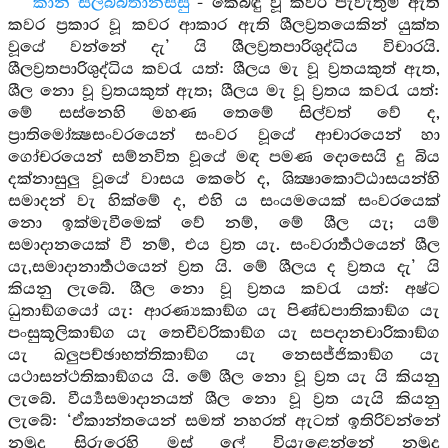
කානි සීලබ්බතානස්සු
- කෙබඳු වූ කවර පැවැතුම් ඇති
කවර ප්‍රකාර වූ කවර ආකාර ඇති ශීලව්‍රතයෙකින් යුක්ත
වූයේ වන්නේ දැ’ යි ශීලව්‍රතපාරිශුද්ධිය විචාරයි.
ශීලව්‍රතපාරිශුද්ධිය කවරැ යත්: ශීලය මැ වූ ව්‍රතයකුත් ඇත,
ශීල නො වූ ව්‍රතයකුත් ඇත; ශීලය මැ වූ ව්‍රතය කවරැ යත්:
මේ සස්නෙහි මහණ තෙමේ සිල්වත් වේ ද,
ප්‍රාතිමෝක්‍ෂසංවරයෙන් සංවර වූයේ ආචාරයෙන් හා
ගෝචරයෙන් සම්නවිත වූයේ මඳ පමණ දොසෙයි දු බිය
දක්නාසුලු වූයේ වාසය කෙරේ ද, ශික්‍ෂාකොට්ඨාසයන්හි
සමාදන් වැ හික්මේ ද, එහි ය සංයමයෙක් සංවරයෙක්
නො ඉක්මැවීමෙක් වේ නම්, මේ ශීල යැ; යම්
සමාදානයෙක් වී නම්, එය ව්‍රත යැ. සංවරාර්‍තථයෙන් ශීල
යැ,සමාදානාර්‍තථයෙන් ව්‍රත යි. මේ ශීලය ද ව්‍රතය දැ’ යි
කියනු ලැබේ. ශීල නො වූ ව්‍රතය කවරැ යත්: අෂ්ට
ධුතාඞ්ගයෝ යැ: ආරණ්‍යකාඞ්ග යැ පිණ්ඩපාතිකාඞ්ග යැ
පංසුකූලිකාඞ්ග යැ තෙචීවරිකාඞ්ග යැ සපදානචාරිකාඞ්ග
යැ ඛලුපච්ඡාභත්තිකාඞ්ග යැ නෙසජ්ජිකාඞ්ග යැ
යථාසන්ථතිකාඞ්ගය යි. මේ ශීල නො වූ ව්‍රත යැ යි කියනු
ලැබේ. වීර්‍ය්‍යසමාදානයත් ශීල නො වූ ව්‍රත යැයි කියනු
ලැබේ: ‘ඒකාන්තයෙන් සමත් නහරත් ඇටත් ඉතිරිවන්නේ
නමුදු සිරුරෙහි මස් ලේ වියැළෙන්නේ නමුදු