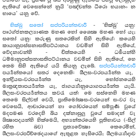
වන්නේ යැ, ප්‍රහීණ වූ බිය අරමුණු ඇතියේ පහවූ ලොමුදහ
ඇතියේ වෙසෙන්නේ නුයි ‘පඤ්චන්ත ධීරො භයානං න
භායෙ’ යනු වේ.
භික්ඛු සතෝ සප්පරියන්තචාරී
- ‘භික්ඛු’ යනු:
පෘථග්ජනකල්‍යාණක මහණ හෝ ශෛක්‍ෂ මහණ හෝ යැ;
සතෝ යනු: කරුණු සතරෙකින් සිහි ඇතියේ: කයෙහි
කායානුපස්සනාසතිපට්ඨානය වඩමින් සිහි ඇතියේ,
වේදනාවන්හි - චිත්තයෙහි - ධර්‍මයන්හි
ධම්මානුපස්සනාසතිපට්ඨානය වඩමින් සිහි ඇතියේ, හෙ
තෙම සිහි ඇතියේ යයි කියනු ලැබේ.
සප්පරියන්තචාරී
පර්‍ය්‍යන්තයෝ සතර දෙනෙකි: ශීලසංවරපර්‍ය්‍යන්ත යැ,
ඉන්ද්‍රියසංවරපර්‍ය්‍යන්ත යැ, භෝජනයෙහි
මාත්‍රඥතාපර්‍ය්‍යන්ත යැ, ජාගර්‍ය්‍යානුයොගපර්‍ය්‍යන්ත යැයි.
ශීලසංවරපර්‍ය්‍යන්තය කවරැ යත්: මෙ සස්නෙහි මහණ
තෙමෙ සිල්වත් වෙයි, ප්‍රාතිමෝක්‍ෂසංවරයෙන් සංවර වැ
වෙසෙයි, ආචාරයෙන් හා ගෝචරයෙන් සම්පූර්‍ණ වූයේ
මදපමණ වරදෙහි බිය දක්නාසුලු වූයේ සමාදන් වැ
ශික්‍ෂාපදයන්හි හික්මෙයි, අභ්‍යන්තරයෙහි පූතිභාවය (-සිල්
රහිත බව) ප්‍රත්‍යවේක්‍ෂා කෙරෙමින්,
ශීලසංවරපරිච්ඡෙදයාගේ ඇතුළත හැසිරෙයි; ශීලමර්‍ය්‍යාදාව