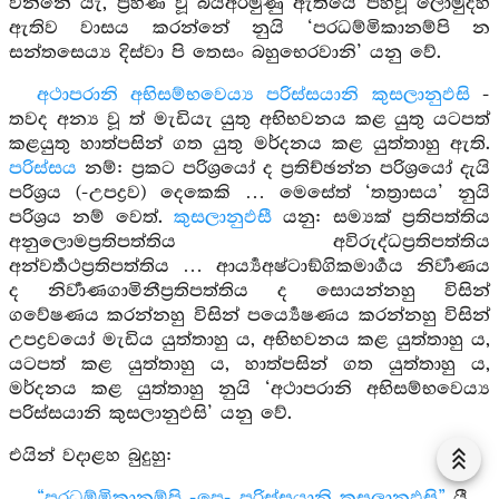
වන්නේ යැ, ප්‍රහීණ වූ බියඅරමුණු ඇතියේ පහවූ ලොමුදහ
ඇතිව වාසය කරන්නේ නුයි ‘පරධම්මිකානම්පි න
සන්තසෙය්‍ය දිස්වා පි තෙසං බහුභෙරවානි’ යනු වේ.
අථාපරානි අභිසම්භවෙය්‍ය පරිස්සයානි කුසලානුඵසි
-
තවද අන්‍ය වූ ත් මැඩියැ යුතු අභිභවනය කළ යුතු යටපත්
කළයුතු හාත්පසින් ගත යුතු මර්දනය කළ යුත්තාහු ඇති.
පරිස්සය
නම්: ප්‍රකට පරිශ්‍රයෝ ද ප්‍රතිච්ඡන්න පරිශ්‍රයෝ දැයි
පරිශ්‍රය (-උපද්‍රව) දෙකෙකි … මෙසේත් ‘තත්‍රාසය’ නුයි
පරිශ්‍රය නම් වෙත්.
කුසලානුඵසී
යනු: සම්‍යක් ප්‍රතිපත්තිය
අනුලොමප්‍රතිපත්තිය අවිරුද්ධප්‍රතිපත්තිය
අන්වර්‍තථප්‍රතිපත්තිය … ආර්‍ය්‍යඅෂ්ටාඞ්ගිකමාර්‍ගය නිර්‍වාණය
ද නිර්‍වාණගාමිනීප්‍රතිපත්තිය ද සොයන්නහු විසින්
ගවේෂණය කරන්නහු විසින් පර්‍ය්‍යෙෂණය කරන්නහු විසින්
උපද්‍රවයෝ මැඩිය යුත්තාහු ය, අභිභවනය කළ යුත්තාහු ය,
යටපත් කළ යුත්තාහු ය, හාත්පසින් ගත යුත්තාහු ය,
මර්දනය කළ යුත්තාහු නුයි ‘අථාපරානි අභිසම්භවෙය්‍ය
පරිස්සයානි කුසලානුඵසි’ යනු වේ.
එයින් වදාළහ බුදුහු:
“පරධම්මිකානම්පි -පෙ- පරිස්සයානි කුසලානුඵසි”
යී.