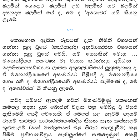
බලමින් ගෙදොර බලමින් උඩ බලමින් යට බලමින්
දසනුදස බලමින් යේ ද, මෙ ද ‘අගොචර’ යයි කියනු
ලැබේ.
673
නොහොත් ඇසින් රූපයක් දැක නිමිති වශයෙන්
ගන්නා සුලු වූයේ (හත්‍ථපාදාදි) අනුව්‍යඤ්ජන වශයෙන්
ගන්නා සුලු වූයේ වෙයි. යම් හෙයකින් මොහු …
මනෙන්ද්‍රියය අසංවෘත වැ වාසය කරන්නහු අභිධ්‍යා -
දෞර්‍මනස්‍යසඞ්ඛ්‍යාත ලාමක අකුශලධර්‍මයෝ ලුහුබඳනාහු ද,
ඒ මනෙන්ද්‍රියයාගේ අසංවරයට පිළිපදී ද, මනෙන්ද්‍රියය
නො රකී ද, මනෙන්ද්‍රියයෙහි අසංවරයට පැමිණේ ද, මෙ
ද ‘අගෝචරය’ යි කියනු ලැබේ.
තවද යම්සේ ඇතැම් භවත් මහණබමුණු කෙනෙක්
කම්පල හදහා දුන් බොජුන් වළඳා ඔහු මෙබඳු වූ විසුළු
දැකීමෙහි යෙදී වෙසෙති; ඒ මෙසේ යැ: නැටුම් ගැයුම්
වැයුම් නළුමුළු භාරතරාමායණාදිය කියන තැන කස්තාලම්
කුළුතාලම් (හෝ මන්ත්‍රයෙන් මළ සිරුර නැගුටුවීම) කළ
පිඹීම ප්‍රතිභානචිත්‍රය සැඬලුන්ගේ සණදොවුන් කෙළි