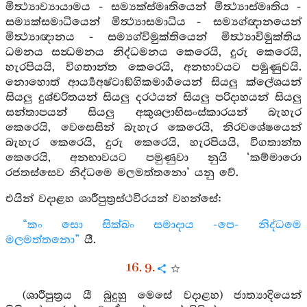
මිත්‍ථ්‍යාව්‍යායාමය - සම්‍යක්ස්මෘතියෙන් මිත්‍ථ්‍යාස්මෘතිය -
සම්‍යක්සමාධියෙන් මිත්‍ථ්‍යාසමාධිය - සම්‍යග්ඥානයෙන්
මිත්‍ථ්‍යාඥානය - සම්‍යග්විමුක්තියෙන් මිත්‍ථ්‍යාවිමුක්තිය
ධමනය සන්‍ධමනය නිද්ධමනය කෙරෙයි, දුරු කෙරෙයි,
හැරපියයි, විගතාන්ත කෙරෙයි, අනභාවයට පමුණුවයි.
නොහොත් ආර්‍ය්‍යඅෂ්ටාඞ්ගිකමාර්‍ගයෙන් සියලු ක්ලේශයන්
සියලු දුශ්චරිතයන් සියලු දරථයන් සියලු පරිදාහයන් සියලු
සන්තාපයන් සියලු අකුශලාභිසංස්කාරයන් බැහැර
කෙරෙයි, වෙසෙසින් බැහැර කෙරෙයි, නිරවශේෂයෙන්
බැහැර කෙරෙයි, දුරු කෙරෙයි, හැරපියයි, විගතාන්ත
කෙරෙයි, අනභාවයට පමුණුවා නුයි ‘කම්මාරො
රජතස්සෙව නිද්ධමෙ මලමත්තනො’ යනු වේ.
එයින් වදාළහ ශාරීපුත්‍රස්ථවිරයන් වහන්සේ:
“කං සො සික්ඛං සමාදාය -පෙ- නිද්ධමෙ
මලමත්තනො”
යී.
16. 9.
(ශාරීපුත්‍රය යී බුදුහු මෙසේ වදාළහ) ජාත්‍යාදියෙන්