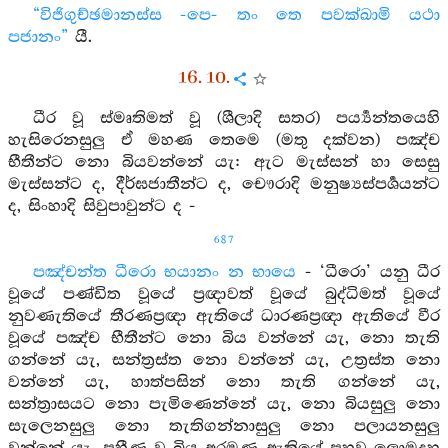
“විජිගුච්ඡමානස්ස -පෙ- තං තෙ පවක්ඛාමි යථා
පජානං”
යී.
16. 10.
ධීර වූ ස්මෘතිමත් වූ (ශීලාදි සතර) පර්‍ය්‍යන්තයෙහි
හැසිරෙනසුලු ඒ මහණ තෙමෙ (මතු දක්වන) පඤ්ච
භීතීන්ට නො බියවන්නේ යැ: ඇට මැස්සන් හා සෙසු
මැස්සන්ට ද, දීර්ඝජාතීන්ට ද, චෞරාදි මනුෂ්‍යස්පර්‍ශයන්ට
ද, සිංහාදි සිවුපාවුන්ට ද -
687
පඤ්චන්ත ධීරො භයානං න භායෙ
- ‘ධීරො’ යනු ධීර
වූයේ පණ්ඩිත වූයේ ප්‍රඥාවත් වූයේ බුද්ධිමත් වූයේ
නුවණැතියේ තීරණප්‍රඥා ඇතියේ ධාරණප්‍රඥා ඇතියේ වීර
වූයේ පඤ්ච භීතීන්ට නො බිය වන්නේ යැ, නො තැති
ගන්නේ යැ, සන්ත්‍රස්ත නො වන්නේ යැ, උත්‍රස්ත නො
වන්නේ යැ, හාත්පසින් නො තැති ගන්නේ යැ,
සන්ත්‍රාසයට නො පැමිණෙන්නේ යැ, නො බියසුලු නො
සැලෙනසුලු නො තැතිගන්නාසුලු නො පලායනසුලු