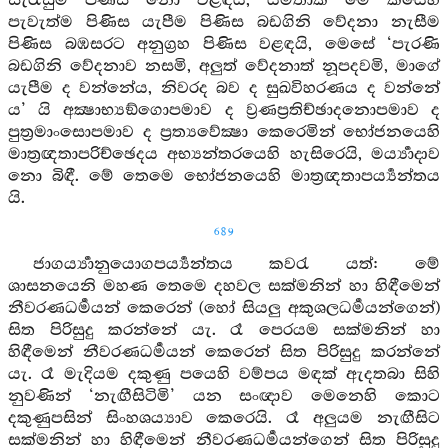
සැරැසුම් පිණිස නො වළඳයි, යම්තාක් මේ කයෙහි
පැවැත්ම පිණිස යැපීම පිණිස බඩගිනි වේදනා නැසීම
පිණිස බඹසරට අනුග්‍රහ පිණිස වළඳයි, මෙසේ ‘පැරණි
බඩගිනි වේදනාව නසමි, අලුත් වේදනාත් නූපදවමි, මාගේ
යැපීම ද වන්නේය, නිවරද බව ද සුඛවිහරණය ද වන්නේ
ය’ යි අක්‍ෂාභ්‍යඞ්ගොපමාව ද ව්‍රණප්‍රතිච්ඡාදනොපමාව ද
පුත්‍රමාංසොපමාව ද ප්‍රත්‍යවේක්‍ෂා කෙරෙමින් භෝජනයෙහි
මාත්‍රඥතාපරිච්ඡෙදය අභ්‍යන්තරයෙහි හැසිරෙයි, මර්‍ය්‍යාදාව
නො බිඳී. මේ තෙමෙ භෝජනයෙහි මාත්‍රඥතාපර්‍ය්‍යන්තය
යි.
689
ජාගර්‍ය්‍යානුයොගපර්‍ය්‍යන්තය කවරැ යත්: මේ
ශාසනයෙනි මහණ තෙමෙ දහවල සක්මනින් හා හිඳීමෙන්
නීවරණධර්‍මයන් කෙරෙන් (හෝ සියලු අකුශලධර්‍මයන්ගෙන්)
සිත පිරිසුදු කරන්නේ යැ. රෑ පෙරයම සක්මනින් හා
හිඳීමෙන් නීවරණධර්‍මයන් කෙරෙන් සිත පිරිසුදු කරන්නේ
යැ. රෑ මැදියම දකුණු පයෙහි වම්පය මඳක් ඇදතබා සිහි
නුවණින් ‘නැඟීසිටිමි’ යන සංඥාව මෙනෙහි කොට
දකුණුපසින් සිංහශය්‍යාව කෙරෙයි. රෑ අලුයම නැඟීසිට
සක්මනින් හා හිඳීමෙන් නීවරණධර්‍මයන්ගෙන් සිත පිරිසුදු