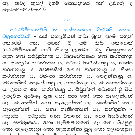
යැ. තවද කුසල් දහම් සොයනුයේ අන් උවදුරු ද
මැඩපවත්වන්නේ යි.
691
පරධම්මිකානම්පි න සන්තසෙය්‍ය දිස්වාපි තෙසං
බහුභෙරවානි
- සත් සහදැමියන් තබා බුදුන් දහම් සඟුන්
කෙරෙහි නො පහන් වූ යම් කිසි කෙනෙක්
‘පරධම්මිකයෝ’ යැයි කියනු ලැබෙත්. ඔහු භික්‍ෂුහුගෙන්
පැන හෝ පුළුවුස්නාහු ය, වාදාරෝපණය හෝ කරන්නාහු
ය, ආක්‍රෝශ කරන්නාහු ය, පරිභව බණන්නාහු ය, කෝප
කරන්නාහු ය, වෙසෙසින් කෝප කරන්නාහු ය, හිංසා
කරන්නාහු ය, විහිංසා කරන්නාහු ය, පෙළන්නාහු ය,
වෙසෙසින් පෙළන්නාහු ය, නසන්නාහු ය, වෙහෙසන්නාහු
ය, උපඝාත හෝ කරන්නාහු ය. ඔවුන්ගේ බොහෝ වූ බිය
උපදවන අරමුණු දැක හෝ අසා හෝ නො සැලෙන්නේ
යැ, වෙසෙසින් නො සැලෙන්නේ යැ, හාත්පසින් නො
සැලෙන්නේ යැ, නො තැතිගන්නේ යැ, සන්ත්‍රස්ත -
උත්‍රස්ත - පරිත්‍රස්ත නො වන්නේ යැ, නො බියවන්නේ
යැ, සන්ත්‍රාසයට නො පැමිණෙන්නේ යැ; නො බියසුලු
නො සැලෙනසුලු නො තැතිගන්නා සුලු නො පලායනසුලු