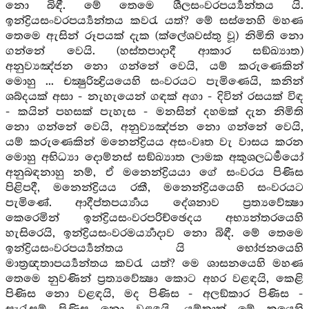
නො බිඳී. මේ තෙමෙ ශීලසංවරපර්‍ය්‍යන්තය යි.
ඉන්ද්‍රියසංවරපර්‍ය්‍යන්තය කවරැ යත්? මේ සස්නෙහි මහණ
තෙමෙ ඇසින් රූපයක් දැක (ක්ලේශවස්තු වූ) නිමිති නො
ගන්නේ වෙයි. (හස්තපාදාදී ආකාර සඞ්ඛ්‍යාත)
අනුව්‍යඤ්ජන නො ගන්නේ වෙයි, යම් කරුණෙකින්
මොහු ... චක්‍ෂුරින්‍ද්‍රියයෙහි සංවරයට පැමිණෙයි, කනින්
ශබ්දයක් අසා - නැහැයෙන් ගඳක් අගා - දිවින් රසයක් විඳ
- කයින් පහසක් පැහැස - මනසින් දහමක් දැන නිමිති
නො ගන්නේ වෙයි, අනුව්‍යඤ්ජන නො ගන්නේ වෙයි,
යම් කරුණෙකින් මනෙන්ද්‍රියය අසංවෘත වැ වාසය කරන
මොහු අභිධ්‍යා දොම්නස් සඞ්ඛ්‍යාත ලාමක අකුශලධර්‍මයෝ
අනුබඳනාහු නම්, ඒ මනෙන්ද්‍රියයා ගේ සංවරය පිණිස
පිළිපදී, මනෙන්ද්‍රියය රකී, මනෙන්ද්‍රියයෙහි සංවරයට
පැමිණේ. ආදීප්තපර්‍ය්‍යාය දේශනාව ප්‍රත්‍යවේක්‍ෂා
කෙරෙමින් ඉන්ද්‍රියසංවරපරිච්ඡෙදය අභ්‍යන්තරයෙහි
හැසිරෙයි, ඉන්ද්‍රියසංවරමර්‍ය්‍යාදාව නො බිඳී. මේ තෙමෙ
ඉන්ද්‍රියසංවරපර්‍ය්‍යන්තය යි භෝජනයෙහි
මාත්‍රඥතාපර්‍ය්‍යන්තය කවරැ යත්? මෙ ශාසනයෙහි මහණ
තෙමෙ නුවණින් ප්‍රත්‍යවේක්‍ෂා කොට අහර වළඳයි, කෙළි
පිණිස නො වළඳයි, මද පිණිස - අලඞ්කාර පිණිස -