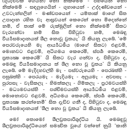
(ගුරුළුවක් ගෙයින්) නො නික්මෙමි - පහයෙන් නො
නික්මෙමි - සඳලුගෙයින් - ගුහායෙන් - උද්දණ්ඩයෙන් -
උවටැන්හලින් - මණ්ඩපයෙන් - යම්තාක් මාගේ සිත
උපාදාන රහිත වැ ආස්‍රවයන් කෙරෙන් නො මිදෙන්නේ
නම්, ඒ තාක් මේ රුක්මුලින් නො නික්මෙමී’ සිතට
වැරගන්වා නම් සිත පිහිටුවා නම්, මෙබඳු
වීර්‍ය්‍යසමාදානයත් ශීල නොවූ ව්‍රතයැ’ යි කියනු ලැබේ. ‘මේ
පෙරවරුයෙහි මැ ආර්‍ය්‍යධර්‍මය (මාගේ සිතට) එළවමි,
මොනවට එළවමි, අධිගමය කෙරෙමි, ස්පර්‍ශ කෙරෙමි,
ප්‍රත්‍යක්‍ෂ කෙරෙමි’ යි සිතට වැර ගන්වා ද, පිහිටුවා ද,
මෙබඳු වීර්‍ය්‍යසමාදානය ත් ශීල නො වූ ව්‍රතය’ යි කියනු
ලැබේ. මේ මැදිදහවල්හි මැ - පස්වරුයෙහි - පෙරබත්හි -
පසුබත්හි - පෙරයමැ - මැදියමැ - අලුයමැ - අවපසැ -
පුරපසැ - වැසිකලැ - හිමත්කලැ - ගිම්කලැ - ප්‍රථමවයස්හි
- මධ්‍යමවයස්හි - පශ්චිමවයස්හි ආර්‍ය්‍යධර්‍මය එළවමි,
මොනොවට එළවමි, අධිගමය කෙරෙමි, ස්පර්‍ශ කෙරෙමි,
ප්‍රත්‍යක්‍ෂ කරන්නෙමී’ සිත දැඩිව ගනී ද, පිහිටුවා ද, මෙබඳු
වීර්‍ය්‍යසමාදානයත් ‘ශීල නො වූ ව්‍රතය’ යි කියනු ලැබේ.
මෝ තොමෝ ශීලව්‍රතපාරිශුද්ධිය යි. මෙබඳුවූ
ශීලව්‍රතපාරිශුද්ධියෙන් සමන්‍විත වූයේ වන්නේ නුයි ‘කානි