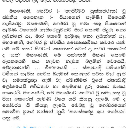
තෙල වදාරන ලද මැය, භාග්‍යවත්හු විසින්:
මහණෙනි, ගෝචර (- හැසිරීමට යුක්තස්ථාන) වූ
ස්වකීය පෛතෘක (- පියාගෙන් පැමිණි) විෂයෙහි
හැසිරෙවු, මහණෙනි, ගෝචර වූ තමා සතු පියාගෙන්
පැමිණි විෂයෙහි හැසිරෙනුවන්ට මාර තෙමේ සිදුරු නො
ලබන්නේ යැ. මාර තෙමේ අරමුණු නො ලබන්නේ යැ.
මහණෙනි, ගෝචර වූ ස්වකීය පෛතෘකවිෂය කවරෙ යත්:
යම් මේ සතර සීවටන් කෙනෙක් වෙත් ද, කවර සතරෙක්
ද යත්: මහණෙනි, මෙ සස්නෙහි මහණ තෙමේ
රූපකයෙහි කය නැවත නැවත බලමින් වෙසෙයි,
වේදනාවන්හි … චිත්තයෙහි … ස්කන්‍ධාදි ධර්‍මයන්හි
ධර්‍මයන් නැවත නැවත බලමින් කෙලෙස් තවන වැර ඇති
වැ සම්‍යක්ප්‍රඥා ඇති වැ ස්මෘතිමත් වූයේ ස්කන්‍ධාදි
ලෝකයෙහි අභිධ්‍යාව හා දොම්නස දුරු කොට වාසය
කෙරෙයි. මහණෙනි, මෙ මහණහට ගෝචර වූ තමා සතු වූ
පියා කෙරෙන් පැමිණි විෂය යයි කියනු ලැබේ. මෙ ද
ගෝචරය යි කියනු ලැබේ. මෙබඳු වූ ගෝචරයෙන්
සමන්‍විත වූයේ වන්නේ නුයි ‘ක්‍යාස්සස්සු ඉධ ගෝචරා’
යනු වේ.