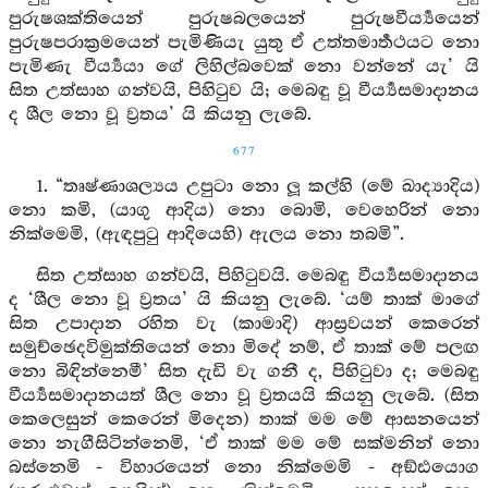
පුරුෂශක්තියෙන් පුරුෂබලයෙන් පුරුෂවීර්‍ය්‍යයෙන්
පුරුෂපරාක්‍රමයෙන් පැමිණියැ යුතු ඒ උත්තමාර්‍තථයට නො
පැමිණැ වීර්‍ය්‍යයා ගේ ලිහිල්බවෙක් නො වන්නේ යැ’ යි
සිත උත්සාහ ගන්වයි, පිහිටුව යි; මෙබඳු වූ වීර්‍ය්‍යසමාදානය
ද ශීල නො වූ ව්‍රතය’ යි කියනු ලැබේ.
677
1. “තෘෂ්ණාශල්‍යය උපුටා නො ලූ කල්හි (මේ ඛාද්‍යාදිය)
නො කමි, (යාගු ආදිය) නො බොමි, වෙහෙරින් නො
නික්මෙමි, (ඇඳපුටු ආදියෙහි) ඇලය නො තබමි”.
සිත උත්සාහ ගන්වයි, පිහිටුවයි. මෙබඳු වීර්‍ය්‍යසමාදානය
ද ‘ශීල නො වූ ව්‍රතය’ යි කියනු ලැබේ. ‘යම් තාක් මාගේ
සිත උපාදාන රහිත වැ (කාමාදි) ආස්‍රවයන් කෙරෙන්
සමුච්ඡෙදවිමුක්තියෙන් නො මිදේ නම්, ඒ තාක් මේ පලඟ
නො බිඳින්නෙමී’ සිත දැඩි වැ ගනී ද, පිහිටුවා ද; මෙබඳු
වීර්‍ය්‍යසමාදානයත් ශීල නො වූ ව්‍රතයයි කියනු ලැබේ. (සිත
කෙලෙසුන් කෙරෙන් මිදෙන) තාක් මම මේ ආසනයෙන්
නො නැගීසිටින්නෙමි, ‘ඒ තාක් මම මේ සක්මනින් නො
බස්නෙමි - විහාරයෙන් නො නික්මෙමි - අඞ්ඪයොග