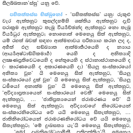
සීලබ්බතාන’ස්සු’ යනු වේ.
පහිතත්තස්ස භික්ඛුනෝ
- ‘පහිතත්තස්ස’ යනු: රුකුළු
වැර ඇත්තහුට කුසල්දහම්හි ශක්තිය ඇත්තහුට දැඩි
පරාක්‍රම ඇත්තහුට තැබූ වීර්‍ය්‍යච්ඡන්ද ඇත්තහුට නො තැබූ
වීර්‍ය්‍යධුර ඇත්තහුට; නොහොත් මෙහෙයු සිත් ඇත්තහුට,
යම් රහත් බවක් සඳහා ආත්මභාවය පරිත්‍යාග කරන ලද ද,
අර්‍හත් ඵල සඞ්ඛ්‍යාත ආත්මාර්‍තථයෙහි ද න්‍යාය
(ආර්‍ය්‍යඅෂ්ටාඞ්ගිකමාර්‍ග) යෙහි ද අනිත්‍යාදි
ලක්‍ෂණප්‍රතිවෙධයෙහි ද හේතුයෙහි ද ස්ථානාස්ථානයෙහි ද
(- කාරණයෙහි ද අකාරණයෙහි ද;) ‘සියලු සංස්කාරයෝ
අනිත්‍ය වූහ’ යි මෙහෙයු සිත් ඇත්තහුට, ‘සියලු
සංස්කාරයෝ දුක් වූහ’ යි මෙහෙයු සිත් ඇත්තහුට, ‘සියලු
ධර්‍මයෝ අනාත්ම වූහ’ යි මෙහෙයු සිත් ඇත්තහුට,
‘අවිද්‍යාප්‍රත්‍යයෙන් සංස්කාරයෝ වෙතී’ මෙහෙයු සිත්
ඇත්තහුට, … ‘ජාතිප්‍රත්‍යයෙන් ජරාමරණය වේ’ යි
මෙහෙයු සිත් ඇත්තහුට; අවිද්‍යාවගේ නිරෝධයෙන්
සංස්කාරනිරෝධය වේ යයි මෙහෙයු සිතැත්තහුට, …
ජාතිනිරෝධයෙන් ජරාමරණනිරෝධය වේ යයි මෙහෙයු
සිතැත්තහුට; ‘මේ දුඃඛසත්‍ය යැ’යි මෙහෙයු සිතැත්තහුට,
… ‘මෝ දුඃඛනිරෝධගාමිනී ප්‍රතිපත්තිය’යි මෙහෙයු