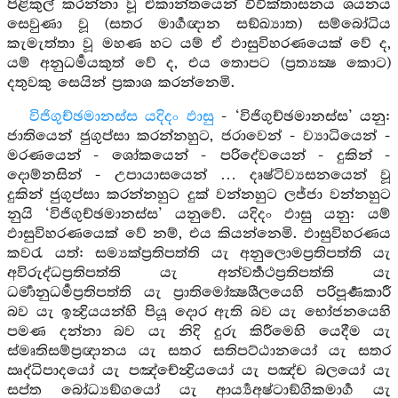
පිළිකුල් කරන්නා වූ ඒකාන්තයෙන් විවික්තාසනය ශයනය
සෙවුණා වූ (සතර මාර්‍ගඥාන සඞ්ඛ්‍යාත) සම්බෝධිය
කැමැත්තා වූ මහණ හට යම් ඒ ඵාසුවිහරණයෙක් වේ ද,
යම් අනුධර්‍මයකුත් වේ ද, එය තොපට (ප්‍රත්‍යක්‍ෂ කොට)
දතුවකු සෙයින් ප්‍රකාශ කරන්නෙමි.
විජිගුච්ඡමානස්ස යදිදං ඵාසු
- ‘විජිගුච්ඡමානස්ස’ යනු:
ජාතියෙන් ජුගුප්සා කරන්නහුට, ජරාවෙන් - ව්‍යාධියෙන් -
මරණයෙන් - ශෝකයෙන් - පරිදේවයෙන් - දුකින් -
දොම්නසින් - උපායාසයෙන් … දෘෂ්ටිව්‍යසනයෙන් වූ
දුකින් ජුගුප්සා කරන්නහුට දුක් වන්නහුට ලජ්ජා වන්නහුට
නුයි ‘විජිගුච්ඡමානස්ස’ යනුවේ. යදිදං ඵාසු යනු: යම්
ඵාසුවිහරණයෙක් වේ නම්, එය කියන්නෙමි. ඵාසුවිහරණය
කවරැ යත්: සම්‍යක්ප්‍රතිපත්ති යැ අනුලොමප්‍රතිපත්ති යැ
අවිරුද්ධප්‍රතිපත්ති යැ අන්වර්‍තථප්‍රතිපත්ති යැ
ධර්‍මානුධර්‍මප්‍රතිපත්ති යැ ප්‍රාතිමෝක්‍ෂශීලයෙහි පරිපූර්‍ණකාරී
බව යැ ඉන්‍ද්‍රියයන්හි පියූ දොර ඇති බව යැ භෝජනයෙහි
පමණ දන්නා බව යැ නිදි දුරු කිරීමෙහි යෙදීම යැ
ස්මෘතිසම්ප්‍රඥානය යැ සතර සතිපට්ඨානයෝ යැ සතර
ඍද්ධිපාදයෝ යැ පඤ්චේන්‍ද්‍රියයෝ යැ පඤ්ච බලයෝ යැ
සප්ත බෝධ්‍යඞ්ගයෝ යැ ආර්‍ය්‍යඅෂ්ටාඞ්ගිකමාර්‍ග යැ