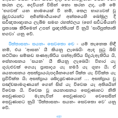
කරන ලද, දෙවියන් විසින් නො කරන ලද, යම් මේ
‘භගවත්’ යන නාමයෙක් වී නම්, තෙල භාග්‍යවත් වූ
බුදුවරයන්ට අර්‍හන්මාර්‍ගයාගේ අන්තයෙහි බෝමුල දී
සර්‍වඥතාඥානය ලැබීම සමඟ රහත්ඵලය (හෝ සර්‍වධර්‍මයන්)
ප්‍රත්‍යක්‍ෂ කිරීමෙන් උපන් ප්‍රඥප්තියක් වී නුයි ‘සාරිපුත්තාති
භගවා’ යනු වේ.
රිත්තාසනං සයනං සෙවතො චෙ
- යම් තැනෙක හිඳී
නම්, එය ‘ආසන’ යී කියනු ලැබෙයි: ඇඳ පුටු බිසි
තට්ටිකා සම්කඩ තණඇතිරිය පන්ඇතිරිය පිදුරුඇතිරිය යි,
සේනාසනය ‘සයන’ යී කියනු ලැබෙයි: විහාර යැ
ගුරුළුවක් ගෙයැ ප්‍රාසාදය යැ හර්‍ම්‍ය යැ ගුහා යි; ඒ
ශයනාසනය අසත්ප්‍රායරූපදර්‍ශනයෙන් රික්ත යැ විවික්ත යැ
ප්‍රවිවික්ත යි; අසත්ප්‍රාය ශබ්දශ්‍රවණයෙන් … අසත්ප්‍රාය වූ
පඤ්චකාමගුණයන් ගෙන් සිස් යැ විවෙක යැ අතිශයින්
විවෙක යි. විවෙක වූ ශයනාසනය සෙවුණාහට නිති
සෙවුණාහට මැනැවින් සෙවුණාහට වෙසෙසින්
සෙවුණාහට නුයි ‘රිත්තාසනං සයනං සෙවතො වෙ’ යනු
වේ.
685