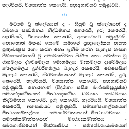
හැරපියයි, විගතාන්ත කෙරෙයි, අනුඅභාවයට පමුණුවයි.
681
මධ්‍යම වූ ක්ලේශයන් ද - සියුම් වූ ක්ලේශයන් ද
ධමනය සන්‍ධමනය නිද්ධමනය කෙරෙයි, දුරු කෙරෙයි,
හැරපියයි, විගතාන්ත කෙරෙයි, අනභාවයට පමුණුවයි.
නොහොත් මහණ තෙමේ තමාගේ ප්‍රඥාලෝකය නසන
ප්‍රඥාචක්‍ෂුස නො කරන නො දැනීම කරන පැනැස නසන
පීඩාකොටසෙහි වූ අමාමහනිවන පිණිස නො පවත්නා වූ
රාගමලය ද්වෙෂමලය මොහමලය මානමලය දෘෂ්ටිමලය
ක්ලෙශමලය දුශ්චරිතමලය බැහැර කෙරෙයි, වෙසෙසින්
බැහැර කෙරෙයි, නිරවශේෂයෙන් බැහැර කෙරෙයි, දුරු
කෙරෙයි, හැරපියයි, විගතාන්ත කෙරෙයි, අනභාවයට
පමුණුවයි. නොහොත් (විදර්‍ශනා සහිත මාර්‍ගසම්ප්‍රයුක්ත)
සම්‍යග්දෘෂ්ටියෙන් මිත්‍ථ්‍යාදෘෂ්ටිය ධමනය සන්‍ධමනය
නිද්ධමනය කෙරෙයි, දුරු කෙරෙයි, හැරපියයි, විගතාන්ත
කෙරෙයි, අනභාවයට පමුණුවයි. සම්‍යක්සංකල්පයෙන්
මිත්‍ථ්‍යාසඞ්කල්පය - සම්‍යග්වචනයෙන් මිත්‍ථ්‍යාවචනය -
සම්‍යක්කර්‍මාන්තයෙන් මිත්‍ථ්‍යාකර්‍මාන්තය -
සම්‍යගාජීවයෙන් මිත්‍ථ්‍යාජීවය - සම්‍යග්ව්‍යායාමයෙන්