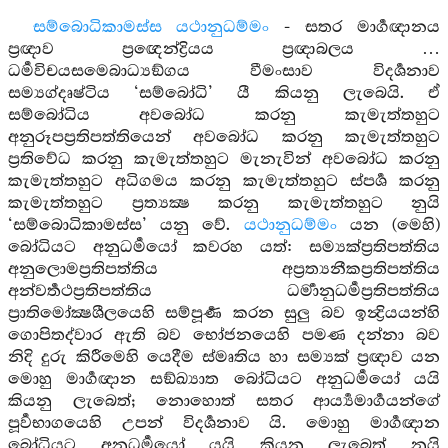
සම්බොධිකාමස්ස යථානුධම්මං
- සතර මාර්‍ගඥානය
ප්‍රඥාව ප්‍රඥෙන්ද්‍රියය ප්‍රඥාබලය …
ධර්‍මවිචයසමෙබාධ්‍යඞ්ගය වීමංසාව විදර්‍ශනාව
සම්‍යග්දෘෂ්ටිය ‘සම්බෝධි’ යී කියනු ලැබෙයි. ඒ
සම්බෝධිය අවබෝධ කරනු කැමැත්තහුට
අනුරූපප්‍රතිපත්තියෙන් අවබෝධ කරනු කැමැත්තහුට
ප්‍රතිවේධ කරනු කැමැත්තහුට මැනැවින් අවබෝධ කරනු
කැමැත්තහුට අධිගමය කරනු කැමැත්තහුට ස්පර්‍ශ කරනු
කැමැත්තහුට ප්‍රත්‍යක්‍ෂ කරනු කැමැත්තහුට නුයි
‘සම්බොධිකාමස්ස’ යනු වේ.
යථානුධම්මං
යන (මෙහි)
බෝධියට අනුධර්‍මයෝ කවරහ යත්: සම්‍යක්ප්‍රතිපත්තිය
අනුලොමප්‍රතිපත්තිය අප්‍රත්‍යනීකප්‍රතිපත්තිය
අන්වර්‍තථප්‍රතිපත්තිය ධර්‍මානුධර්‍මප්‍රතිපත්තිය
ප්‍රාතිමෝක්‍ෂශීලයෙහි සම්පූර්‍ණ කරන සුලු බව ඉන්‍ද්‍රියයන්හි
ගොපිතද්වාර ඇති බව භෝජනයෙහි පමණ දන්නා බව
නිදි දුරු කිරීමෙහි යෙදීම ස්මෘතිය හා සම්‍යක් ප්‍රඥාව යන
මොහු මාර්‍ගඥාන සඞ්ඛ්‍යාත බෝධියට අනුධර්‍මයෝ යයි
කියනු ලැබෙත්; නොහොත් සතර ආර්‍ය්‍යමාර්‍ගයන්ගේ
පූර්‍වභාගයෙහි උපන් විදර්‍ශනාව යි. මොහු මාර්‍ගඥාන
බෝධියට අනුධර්‍මයෝ යයි කියනු ලැබෙත් නුයි