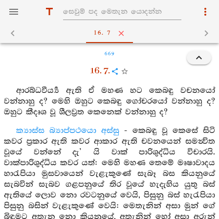
16. 7
669
16. 7.
ආරබ්ධවීර්‍ය්‍ය ඇති ඒ මහණ හට කෙබඳු වචනයෝ
වන්නාහු ද? මෙහි ඔහුට කෙබඳු ගෝචරයෝ වන්නාහු ද?
ඔහුට කීදෘශ වූ ශීලව්‍රත කෙනෙක් වන්නාහු ද?
ක්‍යාස්ස බ්‍යාප්පථයො අස්සු
- කෙබඳු වූ කෙසේ සිටි
කවර ප්‍රකාර ඇති කවර ආකාර ඇති චවනයෙන් සමන්‍විත
වූයේ වන්නේ දැ’ යි වාක් පාරිශුද්ධිය විචාරයි.
වාක්පාරිශුද්ධිය කවර යත්: මෙහි මහණ තෙමේ මෘෂාවාදය
හාරැපියා මුසවායෙන් වැළැකුණේ සැබෑ බස කියනුයේ
සැබවින් සැබව ගළපනුයේ තිර වූයේ හැදැහිය යුතු බස්
ඇතියේ ලොව නො රවටනුයේ වෙයි, පිසුනු බස් හැරැපියා
පිසුනු බසින් වැළැකුණේ වෙයි: මෙතැනින් අසා මුන් ගේ
බිඳුමට අතැන නො කියනුයේ, අතැනින් හෝ අසා අරුන්