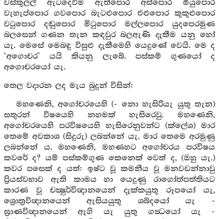
වස්කුලල් ඇටදෙවීම ඇත්පොර අස්පොර මියුපොර
වැහැප්පොර ගවපොර බැටළුපොර එළුපොර කුකුළුපොර
වටුපොර දඬුපොර මිටුපොර මල්ලපොර යුදපෙරමුණ
බලසෙන් ගණන තැන කඳවුර බලඇණි දැකීම යනු හෝ
යැ. මෙසේ මෙබඳු විසුළු දැකීමෙහි යෙදුණේ වෙයි. මෙ ද
‘අගොචර’ යයි කියනු ලැබේ. පස්කම් ගුණයෝ ද
අගොචරයෝ යැ.
තෙල වදාරන ලද මැය බුදුන් විසින්:
මහණෙනි, අගෝචරයෙහි (- නො හැසිරියැ යුතු තැන)
සතුරන් විෂයෙහි නහමක් හැසිරෙවු. මහණෙනි,
අගෝචරයෙහි පරවිෂයෙහි හැසිරෙනුවන්ට (ක්ලේශ) මාර
තෙමේ අවකාශ (සිදුරු) ලබන්නේ යැ. මාර තෙමෙ අරමුණු
ලබන්නේ ය. මහණෙනි, මහණහට අගෝචරය පරවිෂය
කවරේ ද? යම් පස්කම්ගුණ කෙනෙක් වෙත් ද, (ඔහු යැ.)
කවර පසෙක් ද යත්: ඉෂ්ට වූ කමනීය වූ මනවඩන්නාවු
ප්‍රියස්වභාව ඇති කාමය හා යෙදුණු රාගෝත්පත්තියට
කාරණ වූ චක්‍ෂුර්විඥානයෙන් දැක්කයුතු රූපයෝ යැ,
ශ්‍රොත්‍රවිඥානයෙන් ඇසියයුතු ශබ්දයෝ යැ -
ඝ්‍රාණවිඥානයෙන් ඇගි යැ යුතු ගන්‍ධයෝ යැ -