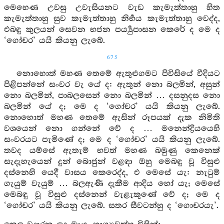
මෙහෙණ උවසු උවැසියනට වැඩ කැමැත්තාහු හිත
කැමැත්තාහු සුව කැමැත්තාහු නිර්‍භය කැමැත්තාහු වෙද්ද,
එබඳු කුලයන් සෙවන භජන පර්‍ය්‍යුපාසන කෙරේ ද මෙ ද
‘ගෝචර’ යයි කියනු ලැබේ.
675
නොහොත් මහණ තෙමේ ඇතුළුගමට පිවිසියේ වීදියට
පිළිපන්නේ සංවර වැ යේ ද: ඇතුන් නො බලමින්, අසුන්
නො බලමින්, පාබලසෙන් නො බලමින් … දසනුදස නො
බලමින් යේ ද; මෙ ද ‘ගෝචර’ යයි කියනු ලැබේ.
නොහොත් මහණ තෙමේ ඇසින් රූපයක් දැක නිමිති
වශයෙන් නො ගන්නේ වේ ද … මනෙන්ද්‍රියයෙහි
සංවරයට පැමිණේ ද; මෙ ද ‘ගෝචර’ යයි කියනු ලැබේ.
තවද යම්සේ ඇතැම් භවත් මහණ බමුණු කෙනෙක්
සැදැහැයෙන් දුන් බොජුන් වළඳා ඔහු මෙබඳු වූ විසුළු
දස්නෙහි යෙදී වාසය කෙරෙද්ද, එ මෙසේ යැ: නැටුම්
ගැයුම් වැයුම් … බලඇණි දැකීම ආදිය හෝ යැ; මෙසේ
මෙබඳු වූ විසුළු දස්නෙන් වැළැකුණේ වේ ද; මෙ ද
‘ගෝචර’ යයි කියනු ලැබේ. සතර සීවටන්හු ද ‘ගොචරයැ’.