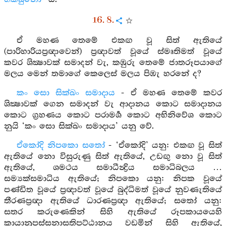
16. 8.
ඒ මහණ තෙමේ එකඟ වූ සිත් ඇතියේ
(පාරිහාරියප්‍රඥාවෙන්) ප්‍රඥාවත් වූයේ ස්මෘතිමත් වූයේ
කවර ශික්‍ෂාවක් සමාදන් වැ, කඹුරු තෙමේ ජාතරූපයාගේ
මලය මෙන් තමාගේ කෙලෙස් මලය පිඹැ හරනේ ද?
කං සො සික්ඛං සමාදාය
- ඒ මහණ තෙමේ කවර
ශික්‍ෂාවක් ගෙන සමාදන් වැ ආදානය කොට සමාදානය
කොට ග්‍රහණය කොට පරාමර්‍ශ කොට අභිනිවේශ කොට
නුයි ‘කං සො සික්ඛං සමාදාය’ යනු වේ.
ඒකෝදි නිපකො සතෝ
- ‘ඒකෝදි’ යනු: එකඟ වූ සිත්
ඇතියේ නො විසුරුණු සිත් ඇතියේ, උඩඟු නො වූ සිත්
ඇතියේ, ශමථය සමාධීන්‍ද්‍රිය සමාධිබලය …
සම්‍යක්සමාධිය ඇතියේ; නිපකො යනු: නිපක වූයේ
පණ්ඩිත වූයේ ප්‍රඥාවත් වූයේ බුද්ධිමත් වූයේ නුවණැතියේ
තීරණප්‍රඥා ඇතියේ ධාරණප්‍රඥා ඇතියේ; සතෝ යනු:
සතර කරුණෙකින් සිහි ඇතියේ රූපකායයෙහි
කායානුපස්සනාසතිපට්ඨානය වඩමින් සිහි ඇතියේ,