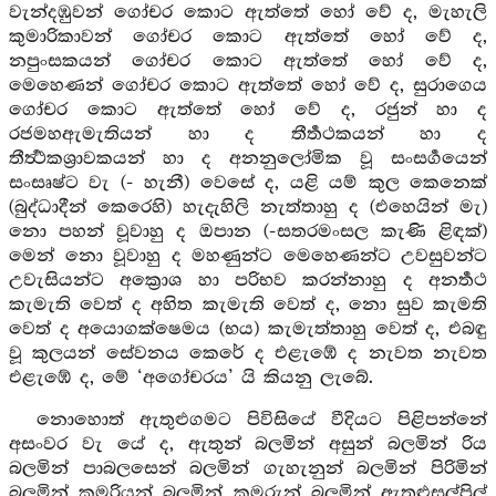
වැන්දඹුවන් ගෝචර කොට ඇත්තේ හෝ වේ ද, මැහැලි
කුමාරිකාවන් ගෝචර කොට ඇත්තේ හෝ වේ ද,
නපුංසකයන් ගෝචර කොට ඇත්තේ හෝ වේ ද,
මෙහෙණන් ගෝචර කොට ඇත්තේ හෝ වේ ද, සුරාගෙය
ගෝචර කොට ඇත්තේ හෝ වේ ද, රජුන් හා ද
රජමහඇමැතියන් හා ද තීර්‍තථකයන් හා ද
තීර්‍ත්‍ථකශ්‍රාවකයන් හා ද අනනුලෝමික වූ සංසර්‍ගයෙන්
සංසෘෂ්ට වැ (- හැනී) වෙසේ ද, යළි යම් කුල කෙනෙක්
(බුද්ධාදීන් කෙරෙහි) හැදැහිලි නැත්තාහු ද (එහෙයින් මැ)
නො පහන් වූවාහු ද ඔපාන (-සතරමංසල කැණි ළිඳක්)
මෙන් නො වූවාහු ද මහණුන්ට මෙහෙණන්ට උවසුවන්ට
උවැසියන්ට අක්‍රොශ හා පරිභව කරන්නාහු ද අනර්‍තථ
කැමැති වෙත් ද අහිත කැමැති වෙත් ද, නො සුව කැමති
වෙත් ද අයොගක්ෂෙමය (භය) කැමැත්තාහු වෙත් ද, එබඳු
වූ කුලයන් සේවනය කෙරේ ද එළැඹේ ද නැවත නැවත
එළැඹේ ද, මේ ‘අගෝචරය’ යි කියනු ලැබේ.
නොහොත් ඇතුළුගමට පිවිසියේ වීදියට පිළිපන්නේ
අසංවර වැ යේ ද, ඇතුන් බලමින් අසුන් බලමින් රිය
බලමින් පාබලසෙන් බලමින් ගැහැනුන් බලමින් පිරිමින්
බලමින් කුමරියන් බලමින් කුමරුන් බලමින් ඇතුළුසල්පිල්