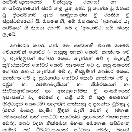
ජිහ්වාවිඥානයෙන් වින්දයුතු රසයෝ යැ -
කායවිඥානයෙන් ස්පර්‍ශ කළ යුතු ඉෂ්ට වූ කාන්ත වූ මනාප
වූ ප්‍රියස්වභාව ඇති කාමූපසංහිත වූ රජනීය වූ
ස්ප්‍රෂ්ටව්‍යයෝ යි. මහණෙනි, මේ මහණහට ‘අගොචර යැ
පරවිෂය’ යි කියනු ලැබේ. මෙ ද ‘අගොචර’ යයි කියනු
ලැබේ.
ගෝචරය කවරැ යත්: මෙ සස්නෙහි මහණ තෙමෙ
චෙශ්‍යාවන් ගෝචර (- යායුතු තැන්) කොට නැත්තේ වේ
ද, වැන්දඹුවන් ගෝචර කොට නැත්තේ වේ ද, මැහැලි
කුමාරිකාවන් ගෝචර කොට නැත්තේ වේ ද, නපුංසකයන්
ගෝචර කොට නැත්තේ වේ ද, භික්‍ෂුණීන් ගෝචර කොට
නැත්තේ වේ ද, සුරාගාරය ගෝචර කොට නැත්තේ වේ ද,
රජුන් හා රජමහමැතියන් හා තිර්‍තථකයන් හා
තීර්‍ත්‍ථකශ්‍රාවකයන් හා අනනුලෝමික වූ සංසර්‍ගයෙන්
අසංසෘෂ්ට වැ වෙසේ ද, යළි යම් ඒ කුල කෙනෙක්
(බුද්ධාදීන් කෙරෙහි) හැදැහිලි ඇත්තාහු ද ප්‍රසන්න වූවාහු ද
(සතර මංසල කැණි) ළිඳක් වැනි වෙත් ද, (මහණ
මෙහෙණන් හන් පෙරැවි) කහවත්හි ප්‍රභායෙන් එකාලොක
වෙද්ද, ගෙට වදන නික්මෙන මහණ මෙහෙණ සඞ්ඛ්‍යාත
ඍෂීන් ගේ චීවරවාතයෙන් පරිවාත වෙද්ද, මහණ