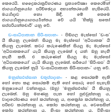
කෙරෙයි. භද්‍රෛකරාත්‍රවිහරණය ප්‍රත්‍යවේක්‍ෂා කෙරෙමින්
ජාගර්‍ය්‍යානුයෝග පරිච්ඡෙදය අභ්‍යන්තරයෙහි හැසිරෙයි.
මර්‍ය්‍යාදාව නො බිඳී. මේ තෙමෙ
ජාගර්‍ය්‍යානුයොගපර්‍ය්‍යන්තය වේ යයි ‘භික්ඛු සතෝ
සප්පරියන්තචාරී’ යනු වේ.
ඩංසාධිපාතාන සිරිංසපානං
- පිඞ්ගල මැස්සෝ ‘ඩංස’
යී කියනු ලැබෙත්: සියලු මැ මැස්සෝ ‘අධිපාතක’ යී
කියනු ලැබෙත්. කවර කරුණෙකින් සියලු මැ මැස්සෝ
‘අධිපාතකයෝ’ යැයි කියනු ලැබෙත් ද යත්: ඔහු නැඟී
නැඟී කති. එ කරුණෙන් සියලු මැ මැස්සෝ
‘අධිපාතකයෝ’ යැයි කියනු ලැබෙත්. සර්‍පයෝ ‘සිරිංසප’ යී
කියනු ලැබෙත් නුයි ‘ඩංසාධිපාතාන සිරිංසපානං’ යනු වේ.
මනුස්සඵස්සාන චතුප්පදානං
- කළ සොරකම් ඇති
හෝ නො කළ සොරකම් ඇති හෝ සොරු හෝ සැහැසි
මනුෂ්‍යයෝ වන්නාහුය. (ඔහු) ‘මනුස්සඵස්ස’ යී කියනු
ලැබෙත්. ඔහු මහණහු පැන හෝ පුළුවුස්නාහු ය,
වාදාරෝපණය හෝ කරන්නාහු ය, ආක්‍රෝශ කරන්නාහු ය,
පරිභව කරන්නාහු ය, කෝප කරන්නාහු ය, වෙසෙසින්
කෝප කරන්නාහු ය, හිංසා කරන්නාහු ය, විහිංසා