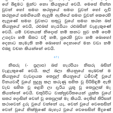
ගේ බිඳුමට මුන්ට නො කියනුයේ වෙයි. මෙසේ භින්න
වූවන් හෝ සමඟ කරනුයේ සමඟ වූවන් හෝ දැඩි
කරනුයේ සමඟියෙහි ඇලුම් ඇතියේ සමඟ වූවන් කෙරෙහි
ඇලුණේ සමඟ වූවනට සතුටු වූයේ සමඟ කරන බස්
කියනුයේ වෙයි, රළුබස් හැරැපියා රළුබසින් වැළැකුණේ
වෙයි. යම් වචනයක් නිදොස් නම් කනට සුව නම් පෙම්
උපදවා නම් සිතට වදී නම්, පුරෙහි වූවා නම් බොහෝ
දෙනාට කැමැති නම් බොහෝ දෙනාගේ මන වඩා නම්
එබඳු වචන කියන්නේ වෙයි.
671
නිසරු (- ප්‍රලාප) බස් හැරපියා නිසරු බසින්
වැළැකුණේ වෙයි. කල් බලා කියනුයේ සැබවක් ම
කියනුයේ වැඩදායක තෙපුල් කියනුයේ ධර්‍මවාදී වූයේ
විනයවාදී වූයේ සුදුසු කල කරුණු සහිත වූ පිරිසිඳුම් ඇති
වැඩ සහිත වූ ළෙහි ලා දැරිය යුතු වූ තෙපුලක් මැ
කියන්නේ වෙයි. චතුර්විධ වාක්සුචරිතයෙන් යුක්ත වූයේ
සතර දොසින් වෙන් වූ තෙපුලක් මැ කියයි. දෙතිස් තිරිසන්
කථාවෙන් දුරු වූයේ වන්නේ යැ, වෙන් වූයේ වෙසෙසින්
වෙන් වූයේ නික්මුණේ බැහැර වූයේ වෙසෙසින් මිදුණේ