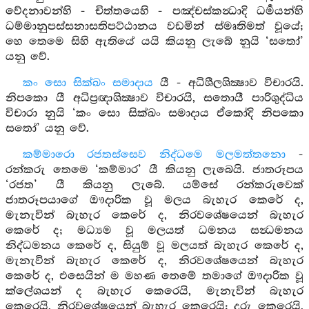
වේදනාවන්හි - චිත්තයෙහි - පඤ්චස්කන්‍ධාදි ධර්‍මයන්හි
ධම්මානුපස්සනාසතිපට්ඨානය වඩමින් ස්මෘතිමත් වූයේ;
හෙ තෙමෙ සිහි ඇතියේ යයි කියනු ලැබේ නුයි ‘සතෝ’
යනු වේ.
කං සො සික්ඛං සමාදාය
යී - අධිශීලශික්‍ෂාව විචාරයි.
නිපකො යී අධිප්‍රඥාශික්‍ෂාව විචාරයි, සතොයී පාරිශුද්ධිය
විචාරා නුයි ‘කං සො සික්ඛං සමාදාය ඒකෝදි නිපකො
සතෝ’ යනු වේ.
කම්මාරො රජතස්සෙව නිද්ධමෙ මලමත්තනො
-
රන්කරු තෙමෙ ‘කම්මාර’ යී කියනු ලැබෙයි. ජාතරූපය
‘රජත’ යී කියනු ලැබේ. යම්සේ රන්කරුවෙක්
ජාතරූපයාගේ ඖදාරික වූ මලය බැහැර කෙරේ ද,
මැනැවින් බැහැර කෙරේ ද, නිරවශේෂයෙන් බැහැර
කෙරේ ද; මධ්‍යම වූ මලයත් ධමනය සන්‍ධමනය
නිද්ධමනය කෙරේ ද, සියුම් වූ මලයත් බැහැර කෙරේ ද,
මැනැවින් බැහැර කෙරේ ද, නිරවශේෂයෙන් බැහැර
කෙරේ ද, එසෙයින් ම මහණ තෙමේ තමාගේ ඖදාරික වූ
ක්ලේශයන් ද බැහැර කෙරෙයි, මැනැවින් බැහැර
කෙරෙයි, නිරවශේෂයෙන් බැහැර කෙරෙයි; දුරු කෙරෙයි,