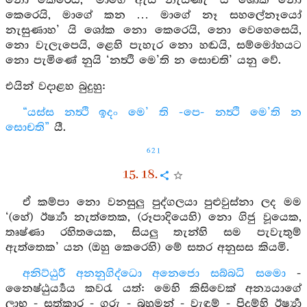
නො කෙරෙයි, ‘මාගේ ඇස නැසිණැ’ යි ශෝක නො
කෙරෙයි, මාගේ කන … මාගේ නෑ සහලේනෑයෝ
නැසුණාහ’ යි ශෝක නො කෙරෙයි, නො වෙහෙසෙයි,
නො වැලැපෙයි, ළෙහි පැහැර නො හඬයි, සම්මෝහයට
නො පැමිණේ නුයි ‘නත්‍ථි මෙ’ති න සොචති’ යනු වේ.
එයින් වදාළහ බුදුහු:
“යස්ස නත්‍ථි ඉදං මෙ’ ති -පෙ- නත්‍ථි මෙ’ති න
සොචති”
යී.
621
15. 18.
ඒ කම්පා නො වනසුලු පුද්ගලයා පුළුවුස්නා ලද මම
‘(හේ) ඊර්‍ෂ්‍යා නැත්තෙක, (රූපාදියෙහි) නො ගිජු වූයෙක,
තෘෂ්ණා රහිතයෙක, සියලු තැන්හි සම පැවැතුම්
ඇත්තෙක’ යන (ඔහු කෙරෙහි) මේ සතර අනුසස කියමි.
අනිට්ඨුරී අනනුගිද්ධො අනෙජො සබ්බධි සමො
-
නෛෂ්ඨුර්‍ය්‍යය කවරැ යත්: මෙහි කිසිවෙක් අන්‍යයාගේ
ලාභ - සත්කාර - ගරු - බුහුමන් - වැඳුම් - පිදුම්හි ඊර්‍ෂ්‍යා