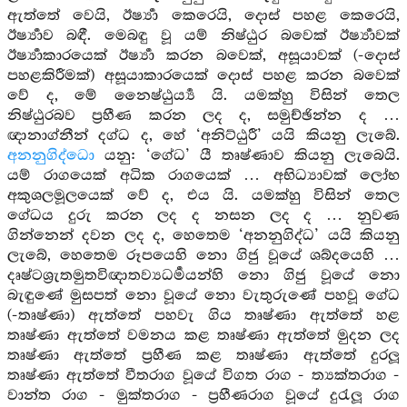
ඇත්තේ වෙයි, ඊර්‍ෂ්‍යා කෙරෙයි, දොස් පහළ කෙරෙයි,
ඊර්‍ෂ්‍යාව බඳී. මෙබඳු වූ යම් නිෂ්ඨුර බවෙක් ඊර්‍ෂ්‍යාවක්
ඊර්‍ෂ්‍යාකාරයෙක් ඊර්‍ෂ්‍යා කරන බවෙක්, අසූයාවක් (-දොස්
පහළකිරීමක්) අසූයාකාරයෙක් දොස් පහළ කරන බවෙක්
වේ ද, මේ නෛෂ්ඨුර්‍ය්‍ය යි. යමක්හු විසින් තෙල
නිෂ්ඨුරබව ප්‍රහීණ කරන ලද ද, සමුච්ඡින්න ද …
ඥානාග්නීන් දග්ධ ද, හේ ‘අනිට්ඨුරී’ යයි කියනු ලැබේ.
අනනුගිද්ධො
යනු: ‘ගේධ’ යී තෘෂ්ණාව කියනු ලැබෙයි.
යම් රාගයෙක් අධික රාගයෙක් … අභිධ්‍යාවක් ලෝභ
අකුශලමූලයෙක් වේ ද, එය යි. යමක්හු විසින් තෙල
ගේධය දුරු කරන ලද ද නසන ලද ද … නුවණ
ගින්නෙන් දවන ලද ද, හෙතෙම ‘අනනුගිද්ධ’ යයි කියනු
ලැබේ, හෙතෙම රූපයෙහි නො ගිජු වූයේ ශබ්දයෙහි …
දෘෂ්ටශ්‍රැතමුතවිඥාතව්‍යධර්‍මයන්හි නො ගිජු වූයේ නො
බැඳුණේ මුසපත් නො වූයේ නො වැතුරුණේ පහවූ ගේධ
(-තෘෂ්ණා) ඇත්තේ පහවැ ගිය තෘෂ්ණා ඇත්තේ හළ
තෘෂ්ණා ඇත්තේ වමනය කළ තෘෂ්ණා ඇත්තේ මුදන ලද
තෘෂ්ණා ඇත්තේ ප්‍රහීණ කළ තෘෂ්ණා ඇත්තේ දුරලූ
තෘෂ්ණා ඇත්තේ වීතරාග වූයේ විගත රාග - ත්‍යක්තරාග -
වාන්ත රාග - මුක්තරාග - ප්‍රහීණරාග වූයේ දුරැලූ රාග