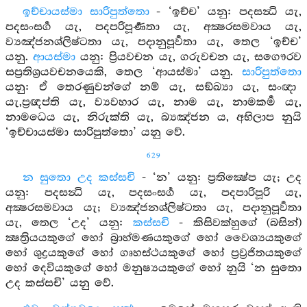
ඉච්චායස්මා සාරිපුත්තො
- ‘ඉච්ච’ යනු: පදසන්‍ධි යැ,
පදසංසර්‍ග යැ, පදපරිපූර්‍ණතා යැ, අක්‍ෂරසමවාය යැ,
ව්‍යඤ්ජනශ්ලිෂ්ටතා යැ, පදානුපූර්‍වතා යැ, තෙල ‘ඉච්ච’
යනු.
ආයස්මා
යනු: ප්‍රියවචන යැ, ගරුවචන යැ, සගෞරව
සප්‍රතිශ්‍රයවචනයෙකි, තෙල ‘ආයස්මා’ යනු.
සාරිපුත්තො
යනු: ඒ තෙරණුවන්ගේ නම් යැ, සඞ්ඛ්‍යා යැ, සංඥා
යැ,ප්‍රඥප්ති යැ, ව්‍යවහාර යැ, නාම යැ, නාමකර්‍ම යැ,
නාමධෙය යැ, නිරුක්ති යැ, බ්‍යඤ්ජන ය, අභිලාප නුයි
‘ඉච්චායස්මා සාරිපුත්තො’ යනු වේ.
629
න සුතො උද කස්සචි
- ‘න’ යනු: ප්‍රතික්‍ෂේප යැ; උද
යනු: පදසන්‍ධි යැ, පදසංසර්‍ග යැ, පදපාරිපූරි යැ,
අක්‍ෂරසමවාය යැ; ව්‍යඤ්ජනශ්ලිෂ්ටතා යැ, පදානුපූර්‍වතා
යැ, තෙල ‘උද’ යනු:
කස්සචි
- කිසිවක්හුගේ (බසින්)
ක්‍ෂත්‍රියයකුගේ හෝ බ්‍රාහ්මණයකුගේ හෝ වෛශ්‍යයකුගේ
හෝ ශුද්‍රයකුගේ හෝ ගෘහස්ථයකුගේ හෝ ප්‍රව්‍රජිතයකුගේ
හෝ දෙවියකුගේ හෝ මනුෂ්‍යයකුගේ හෝ නුයි ‘න සුතො
උද කස්සචි’ යනු වේ.