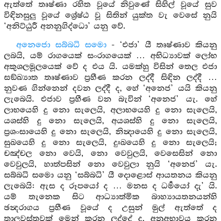
ඇත්තේ තෘෂ්ණා රහිත වූයේ නිවුණේ සිහිල් වූයේ සුව
විඳිනසුලු වූයේ ශ්‍රේෂ්ඨ වූ සිතින් යුක්ත වැ වෙසේ නුයි
‘අනිට්ඨුරී අනනුගිද්ධො’ යනු වේ.
අනෙජො සබ්බධි සමො
- ‘එජා’ යී තෘෂ්ණාව කියනු
ලබයි, යම් රාගයෙක් සංරාගයෙක් … අභිධ්‍යාවක් ලෝභ
අකුශලමූලයෙක් වේ ද එය යි. යමක්හු විසින් තෙල එජා
සඞ්ඛ්‍යාත තෘෂ්ණාව ප්‍රහීණ කරන ලද්දී සිඳින ලද්දී …
නුවණ ගින්නෙන් දවන ලද්දී ද, හේ ‘අනෙජ’ යයි කියනු
ලැබෙයි. එජාව ප්‍රහීණ වන බැවින් ‘අනෙජ’ යැ. හේ
ලාභයෙහි දු නො සැලෙයි, අලාභයෙහි දු නො සැලෙයි,
යශස්හි දු නො සැලෙයි, අයශස්හි දු නො සැලෙයි,
ප්‍රශංසායෙහි දු නො සැලෙයි, නින්‍දායෙහි දු නො සැලෙයි,
සුඛයෙහි දු නො සැලෙයි, දුඃඛයෙහි දු නො සැලෙයි;
චඤ්චල නො වෙයි, නො වෙවුලයි, වෙසෙසින් නො
වෙවුලයි, හාත්පසින් නො වෙවුලා නුයි ‘අනෙජ’ යැ.
සබ්බධි සමො යනු ‘සබ්බධි’ යී දොළොස් ආයතනය කියනු
ලැබෙයි: ඇස ද රූපයෝ ද … මනස ද ධර්‍මයෝ දැ’ යි.
යම් තැනෙක සිට ආධ්‍යාත්මික බාහ්‍යායතනයන්හි
ඡන්‍දරාගය ප්‍රහීණ වූයේ ද උසුන් මුල් ඇත්තේ ද
තාලවස්තුවක් මෙන් කරන ලද්දේ ද, අනුඅභාවය කරන