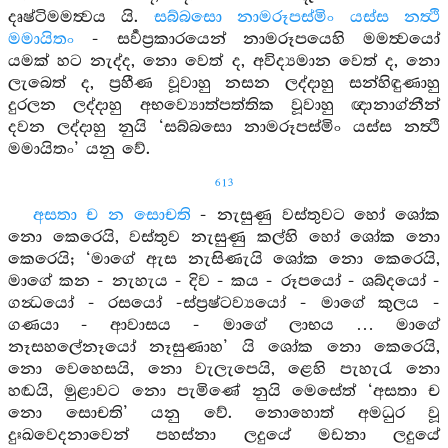
දෘෂ්ටිමමත්‍වය යි.
සබ්බසො නාමරූපස්මිං යස්ස නත්‍ථි
මමායිතං
- සර්‍වප්‍රකාරයෙන් නාමරූපයෙහි මමත්‍වයෝ
යමක් හට නැද්ද, නො වෙත් ද, අවිද්‍යමාන වෙත් ද, නො
ලැබෙත් ද, ප්‍රහීණ වූවාහු නසන ලද්දාහු සන්හිඳුණාහු
දුරලන ලද්දාහු අභව්‍යොත්පත්තික වූවාහු ඥානාග්නීන්
දවන ලද්දාහු නුයි ‘සබ්බසො නාමරූපස්මිං යස්ස නත්‍ථි
මමායිතං’ යනු වේ.
613
අසතා ච න සොචති
- නැසුණු වස්තුවට හෝ ශෝක
නො කෙරෙයි, වස්තුව නැසුණු කල්හි හෝ ශෝක නො
කෙරෙයි; ‘මාගේ ඇස නැසිණැයි ශෝක නො කෙරෙයි,
මාගේ කන - නැහැය - දිව - කය - රූපයෝ - ශබ්දයෝ -
ගන්‍ධයෝ - රසයෝ -ස්ප්‍රෂ්ටව්‍යයෝ - මාගේ කුලය -
ගණයා - ආවාසය - මාගේ ලාභය … මාගේ
නෑසහලේනෑයෝ නෑසුණාහ’ යි ශෝක නො කෙරෙයි,
නො වෙහෙසයි, නො වැලැපෙයි, ළෙහි පැහැරැ නො
හඬයි, මුළාවට නො පැමිණේ නුයි මෙසේත් ‘අසතා ච
නො සොචති’ යනු වේ. නොහොත් අමධුර වූ
දුඃඛවෙදනාවෙන් පහස්නා ලදුයේ මඩනා ලදුයේ