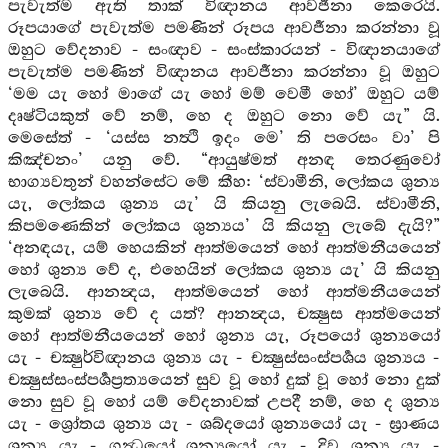
පැවැත්ම ඇති තාක් විඥානය ආවර්‍ජනා කෙරෙයි.
රූපයාගේ පැවැත්ම පමණින් රූපය ආවර්‍ජනා කරන්නා වූ
ඔහුට වේදනාව - සංඥාව - සංස්කාරයන් - විඥානයාගේ
පැවැත්ම පමණින් විඥානය ආවර්‍ජනා කරන්නා වූ ඔහුට
‘මම යැ හෝ මාගේ යැ හෝ මම් වෙමී හෝ’ ඔහුට යම්
දෘෂ්ටියකුත් වේ නම්, හෙ ද ඔහුට නො වේ යැ” යි.
මෙසේත් - ‘යස්ස නත්‍ථි ඉදං මෙ’ ති පරෙසං වා’ පි
කිඤ්චනං’ යනු වේ. “ආයුෂ්මත් අනඳ තෙරණුවෝ
භාග්‍යවතුන් වහන්සේට මේ කීහ: ‘ස්වාමීනි, ලෝකය ශුන්‍ය
යැ, ලෝකය ශුන්‍ය යැ’ යි කියනු ලැබෙයි. ස්වාමීනි,
කිපමණෙකින් ලෝකය ශුන්‍යය’ යි කියනු ලැබේ දැයි?”
‘අනඳයැ, යම් හෙයකින් ආත්මයෙන් හෝ ආත්මනීයයෙන්
හෝ ශුන්‍ය වේ ද, එහෙයින් ලෝකය ශුන්‍ය යැ’ යි කියනු
ලැබෙයි. ආනන්‍දය, ආත්මයෙන් හෝ ආත්මනීයයෙන්
කුමක් ශුන්‍ය වේ ද යත්? ආනන්‍දය, චක්‍ෂුස ආත්මයෙන්
හෝ ආත්මනීයයෙන් හෝ ශුන්‍ය යැ, රූපයෝ ශුන්‍යයෝ
යැ - චක්‍ෂුර්විඥානය ශුන්‍ය යැ - චක්‍ෂුස්සංස්පර්‍ශය ශුන්‍යය -
චක්‍ෂුස්සංස්පර්‍ශප්‍රත්‍යයෙන් සුව වූ හෝ දුක් වූ හෝ නො දුක්
නො සුව වූ හෝ යම් වේදනාවක් උපදී නම්, හෙ ද ශුන්‍ය
යැ - ශ්‍රෝතය ශුන්‍ය යැ - ශබ්දයෝ ශුන්‍යයෝ යැ - ඝ්‍රාණය
ශුන්‍ය යැ - ගන්‍ධයෝ ශුන්‍යයෝ යැ - දිව ශුන්‍ය යැ -