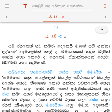
15. 16
611
15. 16.
යම් රහතෙක් හට නම්රූ දෙකෙහි මාගේ යයි ගන්නා
ලද්දෙක් හැමලෙසින් නැද් ද, මමායිතයක් නැති බැවින්
ශෝක නො කෙරේ ද, හෙතෙම ඒකාන්තයෙන් ලොවැ
පිරිහීමට නො පැමිණේ.
සබ්බසො නාමරූපස්මිං යස්ස නත්‍ථි මමායිතං
-
‘සබ්බසො’ යනු: සියල්ලෙන් සියල්ල සර්‍වථායෙන් සියල්ල
අශේෂ කොට නිශෙශෂ කොට ගන්නා වචනයෙකි තෙල
‘සබ්බසො’ යනු. නාම නම්: සතර අරූපීස්කන්‍ධයෝ යැ;
රූප
නම්: සතර මහාභූතයෝ ද සතර මහාභූතයන් නිසා
පවත්නා රූපය ද (යන අටවිසි රූපය යැ);
යස්ස
යනු:
රහත් ක්‍ෂීණාස්‍රව හට,
මමායිතං
යනු: මමත්‍ව දෙකෙකි:
තෘෂ්ණාමමත්‍වය ද, දෘෂ්ටිමමත්‍වය දැ’ යි … මේ