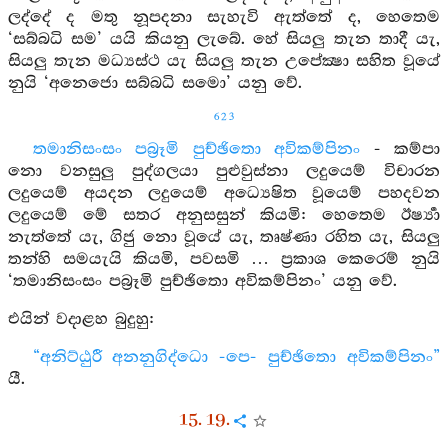
ලද්දේ ද මතු නූපදනා සැහැවි ඇත්තේ ද, හෙතෙම
‘සබ්බධි සම’ යයි කියනු ලැබේ. හේ සියලු තැන තාදී යැ,
සියලු තැන මධ්‍යස්ථ යැ සියලු තැන උපේක්‍ෂා සහිත වූයේ
නුයි ‘අනෙජො සබ්බධි සමො’ යනු වේ.
623
තමානිසංසං පබ්‍රෑමි පුච්ඡිතො අවිකම්පිනං
- කම්පා
නො වනසුලු පුද්ගලයා පුළුවුස්නා ලදුයෙම් විචාරන
ලදුයෙම් අයදන ලදුයෙම් අධ්‍යෙෂිත වූයෙම් පහදවන
ලදුයෙම් මේ සතර අනුසසුන් කියමි: හෙතෙම ඊර්‍ෂ්‍යා
නැත්තේ යැ, ගිජු නො වූයේ යැ, තෘෂ්ණා රහිත යැ, සියලු
තන්හි සමයැයි කියමි, පවසමි … ප්‍රකාශ කෙරෙම් නුයි
‘තමානිසංසං පබ්‍රෑමි පුච්ඡිතො අවිකම්පිනං’ යනු වේ.
එයින් වදාළහ බුදුහු:
“අනිට්ඨුරී අනනුගිද්ධො -පෙ- පුච්ඡිතො අවිකම්පිනං”
යී.
15. 19.