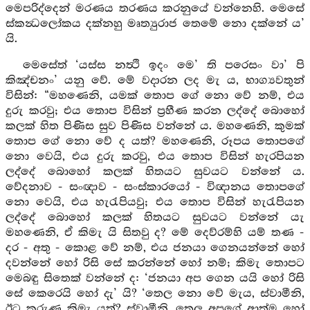
මෙපරිද්දෙන් මරණය තරණය කරනුයේ වන්නෙහි. මෙසේ
ස්කන්‍ධලෝකය දක්නහු මෘත්‍යුරාජ තෙමේ නො දක්නේ ය’
යි.
මෙසේත් ‘යස්ස නත්‍ථි ඉදං මෙ’ ති පරෙසං වා’ පි
කිඤ්චනං’ යනු වේ. මේ වදාරන ලද මැ ය, භාග්‍යවතුන්
විසින්: “මහණෙනි, යමක් තොප ගේ නො වේ නම්, එය
දුරු කරවු; එය තොප විසින් ප්‍රහීණ කරන ලද්දේ බොහෝ
කලක් හිත පිණිස සුව පිණිස වන්නේ ය. මහණෙනි, කුමක්
තොප ගේ නො වේ ද යත්? මහණෙනි, රූපය තොපගේ
නො වෙයි, එය දුරු කරවු, එය තොප විසින් හැරපියන
ලද්දේ බොහෝ කලක් හිතයට සුවයට වන්නේ ය.
වේදනාව - සංඥාව - සංස්කාරයෝ - විඥානය තොපගේ
නො වෙයි, එය හැරැපියවු; එය තොප විසින් හැරැපියන
ලද්දේ බොහෝ කලක් හිතයට සුවයට වන්නේ යැ
මහණෙනි, ඒ කිමැ යි සිතවු ද? මේ දෙව්රම්හි යම් තණ -
දර - අතු - කොළ වේ නම්, එය ජනයා ගෙනයන්නේ හෝ
දවන්නේ හෝ රිසි සේ කරන්නේ හෝ නම්; කිමැ තොපට
මෙබඳු සිතෙක් වන්නේ ද: ‘ජනයා අප ගෙන යයි හෝ රිසි
සේ කෙරෙයි හෝ දැ’ යි? ‘තෙල නො වේ මැය, ස්වාමීනි,
ඊට කරුණු කිමැ යත්? ස්වාමීනි, තෙල අපගේ ආත්ම හෝ