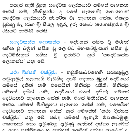
පසැස් ඇති බුදුහු සදේවක ලෝකයාට යම්සේ පැනෙන
සේක් නම්, (මිනිසුන්ට ද එසේ පැනෙති) නොහොත්
සදේවක ලෝකයාට අවිපරීත වැ පැනෙන සේක. එකලා
වූවාහු මැ (රාගාදි) සියලු අඳුරු දුරු කොට (නෛෂ්ක්‍රම්‍යාදි)
රතියට පැමිණි සේකි.
සදෙවකස්ස ලොකස්ස
- දෙවියන් සහිත වූ මරුන්
සහිත වූ බඹුන් සහිත වූ ලොවට මහණබමුණන් සහිත වූ
දෙවිමිනිසුන් සහිත වූ ප්‍රජාවට නුයි ‘සදෙවකස්ස
ලොකස්ස’ යනු වේ.
යථා දිස්සති චක්ඛුමා
- තවුතිසාබවනෙහි පරසතුමුල
පඬුඇඹුල් සලයෙහි වැඩහිඳ දහම් දෙසන බුදුන් දෙවියෝ
යම්සේ දකිත් නම් එසෙයින් මිනිස්සු දකිති; මිනිස්සු
යම්සේ දකිත් නම්, දෙවියෝ එසේ දකිත්; යම්සේ
දෙවියනට පැනෙන සේක් නම්, එසේ මිනිස්නට පැනෙන
සේක. යම්සේ මිනිසුන්ට පැනෙන සේක් නම්, එසෙයින්
දෙවියනට පැනෙන සේක් නුයි මෙසේත් ‘යථා දිස්සති
චක්ඛුමා’ යනු වේ. තවද යම්සේ ඇතැම් මහණබමුණු
කෙනෙක් නො දැමුණාහු දැමුණු ලෙසින් දක්නා ලැබෙත්
ද, නො සන්හිඳුණා හු සන්හුන් ලෙසින් දක්නා ලැබෙත් ද,