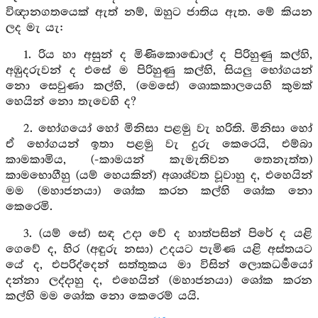
විඥානගතයෙක් ඇත් නම්, ඔහුට ජාතිය ඇත. මේ කියන
ලද මැ යැ:
1. රිය හා අසුන් ද මිණිකොඬොල් ද පිරිහුණු කල්හි,
අඹුදරුවන් ද එසේ ම පිරිහුණු කල්හි, සියලු භෝගයන්
නො සෙවුණා කල්හි, (මෙසේ) ශොකකාලයෙහි කුමක්
හෙයින් නො තැවෙහි ද?
2. භෝගයෝ හෝ මිනිසා පළමු වැ හරිති. මිනිසා හෝ
ඒ භෝගයන් ඉතා පළමු වැ දුරු කෙරෙයි, එම්බා
කාමකාමිය, (-කාමයන් කැමැතිවන තෙනැත්ත)
කාමභොගීහු (යම් හෙයකින්) අශාශ්වත වූවාහු ද, එහෙයින්
මම (මහාජනයා) ශෝක කරන කල්හි ශෝක නො
කෙරෙමි.
3. (යම් සේ) සඳ උදා වේ ද හාත්පසින් පිරේ ද යළි
ගෙවේ ද, හිර (අඳුරු නසා) උදයට පැමිණ යළි අස්තයට
යේ ද, එපරිද්දෙන් සත්තුකය මා විසින් ලොකධර්‍මයෝ
දන්නා ලද්දාහු ද, එහෙයින් (මහාජනයා) ශෝක කරන
කල්හි මම ශෝක නො කෙරෙම් යයි.