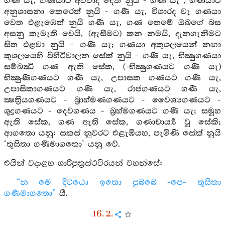
ගණී යැ, ගණයාට අවවාද දෙත් නුයි - ගණී යැ , ගණයාට
අනුශාසනා කෙරෙත් නුයි - ගණී යැ, විශාරද වැ ගණයා
වෙත එළැඹෙත් නුයි ගණී යැ, ගණ තෙමේ ඔබගේ බස
අසනු කැමැති වෙයි, (ඇසීමට) කන නමයි, දැනගැනීමට
සිත එළවා නුයි - ගණී යැ; ගණයා අකුශලයෙන් නඟා
කුශලයෙහි පිහිටිවාලන සේක් නුයි - ගණී යැ, භික්‍ෂුගණයා
සම්බන්‍ධි ගණ ඇති සේක, (-භික්‍ෂුගණයට ගණී යැ)
භික්‍ෂුණීගණයට ගණී යැ, උපාසක ගණයට ගණී යැ,
උපාසිකාගණයට ගණී යැ, රාජගණයට ගණී යැ,
ක්‍ෂත්‍රියගණයට - බ්‍රාහ්මණගණයට - වෛශ්‍යගණයට -
ශුද්‍රගණයට - දෙවගණය - බ්‍රහ්මගණයට ගණී යැ; සමූහ
ඇති සේක, ගණ ඇති සේක, ගණාචාර්‍ය්‍ය වූ සේකි;
ආගතො යනු: සකස් නුවරට එළැඹියහ, පැමිණි සේක් නුයි
‘තුසිතා ගණීමාගතො’ යනු වේ.
එයින් වදාළහ ශාරිපුත්‍රස්ථවිරයන් වහන්සේ:
“න මෙ දිට්ඨො ඉතො පුබ්බේ -පෙ- තුසිතා
ගණීමාගතො”
යී.
16. 2.