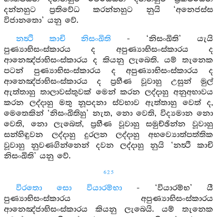
දන්නහුට ප්‍රතිවේධ කරන්නහුට නුයි ‘අනෙජස්ස
විජානතො’ යනු වේ.
නත්‍ථි කාචි නිසංඛිති
- ‘නිසංඛිති’ යැයි
පුණ්‍යාභිසංස්කාරය ද අපුණ්‍යාභිසංස්කාරය ද
ආනෙඤ්ජාභිසංස්කාරය ද කියනු ලැබෙති. යම් තැනෙක
පටන් පුණ්‍යාභිසංස්කාරය ද අපුණ්‍යාභිසංස්කාරය ද
ආනෙඤ්ජාභිසංස්කාරය ද ප්‍රහීණ වූවාහු උසුන් මුල්
ඇත්තාහු තාලාවස්තුවක් මෙන් කරන ලද්දාහු අනුඅභාවය
කරන ලද්දාහු මතු නූපදනා ස්වභාව ඇත්තාහු වෙත් ද,
මෙතෙකින් ‘නිසංඛිතිහු’ නැත, නො වෙති, විද්‍යමාන නො
වෙති, නො ලැබෙත්, ප්‍රහීණ වූවාහු සමුච්ඡින්න වූවාහු
සන්හිඳුවන ලද්දාහු දුරලන ලද්දාහු අභව්‍යොත්පත්තික
වූවාහු නුවණගින්නෙන් දවන ලද්දාහු නුයි ‘නත්‍ථි කාචි
නිසංඛිති’ යනු වේ.
625
විරතො සො වියාරම්භා
- ‘වියාරම්භ’ යී
පුණ්‍යාභිසංස්කාරය අපුණ්‍යාභිසංස්කාරය
ආනෙඤ්ජාභිසංස්කාරය කියනු ලැබෙයි. යම් තැනෙක