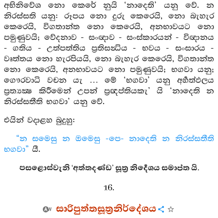
අභිනිවේශ නො කෙරේ නුයි ‘නාදෙති’ යනු වේ. න
නිරස්සති යනු: රූපය නො දුරු කෙරෙයි, නො බැහැර
කෙරෙයි, විගතාන්ත නො කෙරෙයි, අනභාවයට නො
පමුණුවයි; වේදනාව - සංඥාව - සංස්කාරයන් - විඥානය
- ගතිය - උත්පත්තිය ප්‍රතිසන්‍ධිය - භවය - සංසාරය -
වෘත්තය නො හැරපියයි, නො බැහැර කෙරෙයි, විගතාන්ත
නො කෙරෙයි, අනභාවයට නො පමුණුවයි; භගවා යනු;
ගෞරවාධි වචන යැ … මේ ‘භගවා’ යනු අර්‍හත්ඵලය
ප්‍රත්‍යක්‍ෂ කිරීමෙන් උපන් ප්‍රඥප්තියකැ’ යි ‘නාදෙති න
නිරස්සතීති භගවා’ යනු වේ.
එයින් වදාළහ බුදුහු:
“න සමෙසු න ඔමෙසු -පෙ- නාදෙති න නිරස්සතීති
භගවා”
යී.
පසළොස්වැනි ‘අත්තදණ්ඩ’ සූත්‍ර නිර්‍දෙශය සමාප්ත යි.
16.
සාරිපුත්‌තසූත්‍රනිර්දේශය