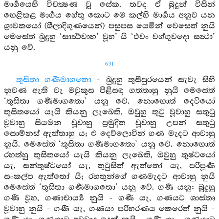
මාර්‍ගයෙහි විචක්‍ෂණ වූ සේක. තවද ඒ බුදුන් විසින්
හෙළිකළ මාර්‍ගය හේතු කොට මෙ කල්හි මාර්‍ගය අනුව යන
ශ්‍රාවකයෝ (ශීලාදිගුණයෙන්) පසුපස යෙමින් වෙසෙත් නුයි
මෙසේත් බුදුහු ‘සාර්‍ත්‍ථවාහ’ වූහ’ යි ‘එවං වග්ගුවදො සත්‍ථා’
යනු වේ.
631
තුසිතා ගණීමාගතො
- බුදුහු තුසීපුරයෙන් සැවැ සිහි
නුවණ ඇති වැ මවුකුස පිළිසඳ ගත්තාහු නුයි මෙසේත්
‘තුසිතා ගණීමාගතො’ යනු වේ. නොහොත් දෙවියෝ
තුසිතයෝ යැයි කියනු ලැබෙති, ඔවුහු තුටු වූවාහු සතුටු
වූවාහු සියමන වූවාහු ප්‍රමුදිත වූවාහු උපන් සතුටු
සොම්නස් ඇත්තාහු ය; එ දෙව්ලොවින් ගණ මැදට ආවාහු
නුයි. මෙසේත් ‘තුසිතා ගණීමාගතො’ යනු වේ. නොහොත්
රහත්හු තුසිතයෝ යැයි කියනු ලැබෙති, ඔවුහු තුෂ්ටයෝ
යැ, සන්තුෂ්ටයෝ යැ, තුටුසිත් ඇත්තෝ යැ, පරිපූර්‍ණ
සංකල්ප ඇත්තෝ යි; රහතුන්ගේ ගණමැදට ආවාහු නුයි
මෙසේත් ‘තුසිතා ගණීමාගතො’ යනු වේ. ගණී යනු: බුදුහු
ගණී වූහ, ගණාචාර්‍ය්‍ය නුයි - ගණී යැ, ගණයට ශාස්තෘ
වූවාහු නුයි - ගණී යැ, ගණයා පරිහරණය කෙරෙත් නුයි -