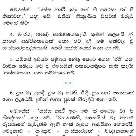
මෙසේත් - ‘යස්ස නත්‍ථි ඉදං මෙ’ ති පරෙසං වා’ පි
කිඤ්චනං’ යනු වේ. ‘වජිරා’ භික්‍ෂුණිය වසවත් මරුට
මෙසේ කිව:
4. මාරය, (තෝ) සත්ත්‍වයෙකැ’යි කුමක් සලකයි ද?
තාගේ දෘෂ්ටිගතයෙක් නො වේ ද? මේ කේවල වූ
සංස්කාරපුඤ්ජයෙකි, මෙහි සත්ත්‍වයෙක් නො ලැබේ.
5. යම්සේ අවයව සමූහය හේතු කොට ගෙන ‘රථ’ යන
වාචක ශබ්දය වේ ද, එසෙයින් ස්කන්‍ධසමූහය ඇති කල්හි
‘සත්ත්‍වයෙක’ යන සම්මතය වේ.
619
6. දුක මැ උපදී. දුක මැ පවතී, විඳී. දුක හැර අනෙකක්
නො ලැබෙයි. දුකින් අන්‍ය වූවක් නිරුද්ධ නො වේ.
මෙසේත් - ‘යස්ස නත්‍ථි ඉදං මෙ’ ති පරෙසං වා’ පි
කිඤ්චනං’ යනු වේ. “මහණෙනි, එසෙයින් මැ මහණ
රූපයාගේ පැවැත්ම ඇති තාක් රූපය ආවර්‍ජනා කෙරෙයි,
වේදනාව - සංඥාව - සංස්කාරයන් - විඥානයාගේ