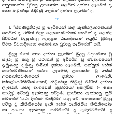
අනුපශාන්ත වූවාහු උපශාන්ත ලෙසින් දක්නා ලැබෙත් ද,
නො නිවුණාහු නිවුණු ලෙසින් දක්නා ලැබෙත් ද,
633
1. “ස්වර්‍ණප්‍රතිරූප වූ මැටියෙන් කළ කුණ්ඩලාභරණයක්
සෙයින් ද, රනින් වැසූ ලොහොමස්සක් සෙයින් ද, ලොවැ
පිරිවරින් වැසුණාහු ඇතුළත රාගාදියෙන් අශුද්ධ වූවාහු
පිටත චීවරාදියෙන් ශෝභමාන වූවාහු හැසිරෙත්” යයි.
බුදුහු එසේ නො දක්නා ලැබෙත්. බුදුහු විද්‍යාමාන වූ
සැබෑ වූ තතු වූ යථාවත් වූ අවිපරීත වූ ස්වභාවයෙන්
දැමුණාහු දැමුණු වණින් දක්නා ලැබෙති, සන්හුන් සේක්
ශාන්තවර්‍ණයෙන් දක්නා ලැබෙති, උපශාන්ත වූ සේක්
උපශාන්තවර්‍ණයෙන් දක්නා ලැබෙති,
(ක්ලේශපරිනිර්‍වාණයෙන්) නිවුණාහු නිවුණු වණින් දක්නා
ලැබෙත්. තවද භාග්‍යවත් බුදුවරයෝ අකල්පිත (- නො
සැරසූ) ඉරියවු ඇත්තාහු පරිපූර්‍ණ ප්‍රාර්‍ත්‍ථනා ඇත්තාහු නුයි
මෙසේත් ‘යථා දිස්සති චක්ඛුමා’ යනු වේ. නොහොත් බුදුහු
පවිත්‍ර වූ කීර්‍තතිඝෝෂ ඇති සේක් පැතිරැගිය කීර්‍තතිඝෝෂ
හා ප්‍රශංසා ඇත්තාහු නාවිමන්හි දු ගුරුළුවිමන්හි දු