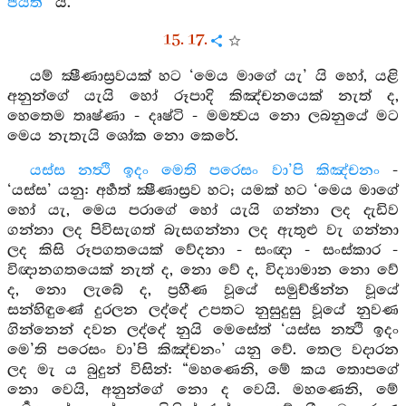
ජීයති”
යී.
15. 17.
යම් ක්‍ෂීණාස්‍රවයක් හට ‘මෙය මාගේ යැ’ යි හෝ, යළි
අනුන්ගේ යැයි හෝ රූපාදි කිඤ්චනයෙක් නැත් ද,
හෙතෙම තෘෂ්ණා - දෘෂ්ටි - මමත්‍වය නො ලබනුයේ මට
මෙය නැතැයි ශෝක නො කෙරේ.
යස්ස නත්‍ථි ඉදං මෙති පරෙසං වා’පි කිඤ්චනං
-
‘යස්ස’ යනු: අර්‍හත් ක්‍ෂීණාස්‍රව හට; යමක් හට ‘මෙය මාගේ
හෝ යැ, මෙය පරාගේ හෝ යැයි ගන්නා ලද දැඩිව
ගන්නා ලද පිවිසැගත් බැසගන්නා ලද ඇතුළු වැ ගන්නා
ලද කිසි රූපගතයෙක් වේදනා - සංඥා - සංස්කාර -
විඥානගතයෙක් නැත් ද, නො වේ ද, විද්‍යාමාන නො වේ
ද, නො ලැබේ ද, ප්‍රහීණ වූයේ සමුච්ඡින්න වූයේ
සන්හිඳුණේ දුරලන ලද්දේ උපතට නුසුදුසු වූයේ නුවණ
ගින්නෙන් දවන ලද්දේ නුයි මෙසේත් ‘යස්ස නත්‍ථි ඉදං
මෙ’ති පරෙසං වා’පි කිඤ්චනං’ යනු වේ. තෙල වදාරන
ලද මැ ය බුදුන් විසින්: “මහණෙනි, මේ කය තොපගේ
නො වෙයි, අනුන්ගේ නො ද වෙයි. මහණෙනි, මේ