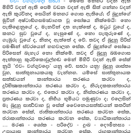
එවං වග්ගුවදො සත්‍ථා
- මෙසේ මනහර වදන් ඇති
මිහිරි වදන් ඇති පෙම් වඩන වදන් ඇති සිත් ගන්නා වදන්
ඇති කුරවිනද සෙයින් මනහර ගොස ඇතියේ; ඒ බුදුන්ගේ
මුවින් අෂ්ටාඞ්ගසමන්‍වාගත වූ ඝෝෂය නික්මෙයි: නො
පැකිළෙනුයේ ද, මැනවින් දත හැක්කේ ද, මධුර වූයේ ද,
කනට සුව වූයේ ද, හැසුණේ ද, නො පැතුරුණේ ද,
ගැඹුරු වූයේ ද, නිනද ඇත්තේ ද වේ. තවද ඒ බුදුහු පිරිස්
පමණින් ස්වරයෙන් හඟවාලන සේක. ඒ බුදුන්ගේ ඝෝෂය
පිරිසෙන් බැහැර නො නික්මේ. තවද ඒ බුදුහු බඹගොස
ඇත්තාහු කුරවිකොවුල්හඬ මෙන් මිහිරි වදන් ඇති සේක්
නුයි ‘එවං වග්ගුවදො’ යනු වේ. සත්‍ථා යනු: බුදුහු ශාස්තෘ
වූහ, සාත්තුනායකයකු වැන්නහ. යම්සේ සාත්තුනායක
සත්ත්‍වයන් කාන්තාරය තරණය කරවා ද,
දුර්භික්‍ෂකාන්තාරය තරණය කරවා ද, නිරුදකකාන්තාරය
තරණය කරවා ද, එතෙර කරවා ද, නිස්තරණය කරවා ද,
ප්‍රතරණය කරවා ද, නිර්‍භය භූමියට පමුණුවා ද; එලෙසින්
මැ බුදුහු සාර්‍ත්‍ථවාහ වූ සේක් වෛනෙයසත්ත්‍වයන් කතරින්
තරවන සේක්, ජාතිකාන්තාරය තරණය කරවන සේක,
ජරාකාන්තාරය තරණය කරවන සේක, ව්‍යාධිකාන්තාරය
… මරණ - ශෝක - පරිදේව - දුඃඛ - දෞර්‍මනස්‍ය -
උපායාස කාන්තාරය තරවන සේක, රාගකාන්තාරය