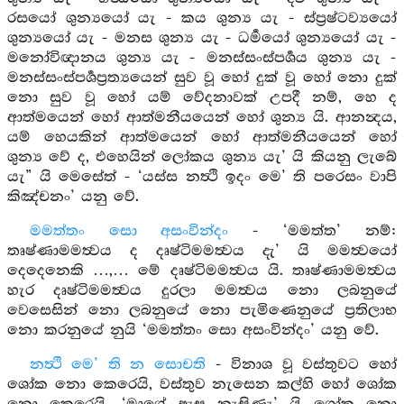
රසයෝ ශුන්‍යයෝ යැ - කය ශුන්‍ය යැ - ස්ප්‍රෂ්ටව්‍යයෝ
ශුන්‍යයෝ යැ - මනස ශුන්‍ය යැ - ධර්‍මයෝ ශුන්‍යයෝ යැ -
මනෝවිඥානය ශුන්‍ය යැ - මනස්සංස්පර්‍ශය ශුන්‍ය යැ -
මනස්සංස්පර්‍ශප්‍රත්‍යයෙන් සුව වූ හෝ දුක් වූ හෝ නො දුක්
නො සුව වූ හෝ යම් වේදනාවක් උපදී නම්, හෙ ද
ආත්මයෙන් හෝ ආත්මනීයයෙන් හෝ ශුන්‍ය යි. ආනන්‍දය,
යම් හෙයකින් ආත්මයෙන් හෝ ආත්මනීයයෙන් හෝ
ශුන්‍ය වේ ද, එහෙයින් ලෝකය ශුන්‍ය යැ’ යි කියනු ලැබේ
යැ” යි මෙසේත් - ‘යස්ස නත්‍ථි ඉදං මෙ’ ති පරෙසං වාපි
කිඤ්චනං’ යනු වේ.
මමත්තං සො අසංවින්දං
- ‘මමත්ත’ නම්:
තෘෂ්ණාමමත්‍වය ද දෘෂ්ටිමමත්‍වය දැ’ යි මමත්‍වයෝ
දෙදෙනෙකි …,… මේ දෘෂ්ටිමමත්‍වය යි. තෘෂ්ණාමමත්‍වය
හැර දෘෂ්ටිමමත්‍වය දුරලා මමත්‍වය නො ලබනුයේ
වෙසෙසින් නො ලබනුයේ නො පැමිණෙනුයේ ප්‍රතිලාභ
නො කරනුයේ නුයි ‘මමත්තං සො අසංවින්දං’ යනු වේ.
නත්‍ථි මෙ’ ති න සොචති
- විනාශ වූ වස්තුවට හෝ
ශෝක නො කෙරෙයි, වස්තුව නැසෙන කල්හි හෝ ශෝක