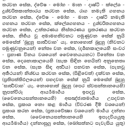
තරවන සේක, ද්වේෂ - මෝහ - මාන - දෘෂ්ටි - ක්ලේශ -
දුශ්චරිතකාන්තාරය තරවන සේක, රාග නමැති ගහනය
තරවන සේක, ද්වේෂ - මෝහ - මාන - දෘෂ්ටි නමැති
ගහනය තරවන සේක, ක්ලේශගහනය - දුශ්චරිතගහනය
තරවන සේක, උත්තරණය නිස්තරණය ප්‍රතරණය කරවන
සේක, නිර්‍භය වූ අමාමහනිවනට පමුණුවන සේක් නුයි
මෙසේත් ‘බුදුහු සාර්‍ත්‍ථවාහ’ යැ. නොහොත් බුදුහු (නිවනට
පමුණුවනුයෙන්) නේතෘ වන සේක, (දර්‍ශනකාලයෙහි සංවර
- ප්‍රහාණ විනය වශයෙන් වෛනෙයයනට) විනේතෘ වන
සේක, දෙශනාකාලයෙහි (සැක සිඳින හෙයින්) අනුනෙතෘ
වන සේක, (සැක සිඳ අර්‍ත්‍ථය) පනවන සේක, (පැනවූ
අර්‍තථයන්) නිශ්චය කරවන සේක, (පිළිවෙත්) දක්වන සේක,
(ප්‍රතිපත්තිඵලයෙන්) පහදවන සේක් නුයි මෙසේත් බුදුහු
‘සාර්‍ත්‍ථවාහ’ යැ. නොහොත් බුදුහු (පෙර ස්වසන්තානයෙහි)
නූපන්විරූ ආර්‍ය්‍යමාර්‍ගය ඉපදවූ සේක,
(වෛනෙයසන්තානයෙහි) අසඤ්ජාතමාර්‍ගය උපදවන
සේක, ප්‍රකාශ නො කළ මාර්‍ගය (විවරණ දීම් වශයෙන්)
ප්‍රකාශ කරන සේක, (ප්‍රත්‍යවේක්‍ෂා වශයෙන්) මාර්‍ගය දන්නා
සේක, (වෛනෙයසන්තානයෙහි ඉපැදවියයුතු
ආර්‍ය්‍යමාර්‍ගය) දන්නාසුලු සේක, (බෝසත්නට පැවැසිය යුතු)