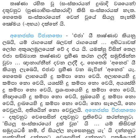
තෘෂ්ණා රහිත වූ (සංස්කාරයන් දුඃඛාදි වශයෙන්)
දතුවහුට (පුණ්‍යාභිසංස්කාරාදි) කිසි සංස්කාරයක් නැත.
හෙතෙම සංස්කාරයෙන් වෙන් වූයේ සියලු තැන්හි
ක්‍ෂේමය (-අභය) දක්නේ යි.
අනෙජස්ස විජානතො
- ‘එජා’ යී තෘෂ්ණාව කියනු
ලබයි, යම් රාගයෙක් බලවත් රාගයෙක් … අභිධ්‍යාවක්
ලෝභ අකුශලමූලයෙක් වේ ද එය යි. යමක්හු විසින් තෙල
එජා සඞ්ඛ්‍යාත තෘෂ්ණාව ප්‍රහීණ කරන ලද්දී සමුච්ඡින්න
වූවා … ඥානාග්නීන් දවන ලද්දී ද, හෙතෙම ‘අනෙජ’ යී
කියනු ලැබෙයි, එජාව ප්‍රහීණ වන බැවින් ‘අනෙජ’ යැ.
හෙතෙම ලාභයෙහි දු කම්පා නො වෙයි. අලාභයෙහි දු
කම්පා නො වෙයි, යශස්හි දු කම්පා නො වෙයි, අයශස්හි
දු කම්පා නො වෙයි, ප්‍රශංසායෙහි දු කම්පා නො වෙයි,
නින්‍දායෙහි දු කම්පා නො වෙයි, සුඛයෙහි දු කම්පා නො
වෙයි, දුඃඛයෙහි දු කම්පා නො වෙයි; නො සැලෙයි, නො
වෙවුලයි, අතිශයින් නො වෙවුලයි.
අනෙජස්ස විජානතො
- දතුවහුට වෙසෙසින් දතුවහුට ප්‍රතිවේධ කරන්නහුට;
‘සියලු සංස්කාරයෝ දුක් වූහ’ යි … යම් කිසිවක්
සමුදයධර්‍ම නම්, ඒ සියල්ල නැසෙනසුලු යැ’ යි දන්නහුට
හාත්පසින් දන්නහුට වෙසෙසින් දන්නහුට ප්‍රකර්‍ෂයෙන්