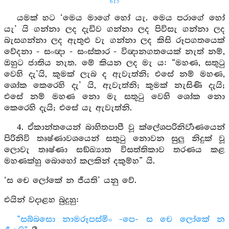
615
යමක් හට ‘මෙය මාගේ හෝ යැ. මෙය පරාගේ හෝ
යැ’ යි ගන්නා ලද දැඩිව ගන්නා ලද පිවිසැ ගන්නා ලද
බැසගන්නා ලද ඇතුළු වැ ගන්නා ලද කිසි රූපගතයෙක්
වේදනා - සංඥා - සංස්කාර - විඥානගතයෙක් නැත් නම්,
ඔහුට ජාතිය නැත. මේ කියන ලද මැ ය: “මහණ, සතුටු
වෙහි දැ’යි, කුමක් ලැබ ද ඇවැත්නි; එසේ නම් මහණ,
ශෝක කෙරෙහි දැ’ යි, ඇවැත්නි; කුමක් නැසිණි දැයි;
එසේ නම් මහණ නො මැ සතුටු වෙහි ශෝක නො
කෙරෙහි දැයි; එසේ යැ ඇවැත්නි.
4. ඒකාන්තයෙන් බාහිතපාපී වූ ක්ලේශපරිනිර්‍වාණයෙන්
පිරිනිවි තෘෂ්ණාවශයෙන් සතුටු නොවන සුලු නිදුක් වූ
ලොවැ තෘෂ්ණා සඞ්ඛ්‍යාත විසත්තිකාව තරණය කළ
මහණක්හු බොහෝ කලකින් දකුම්හ” යි.
‘ස චෙ ලෝකේ න ජීයති’ යනු වේ.
එයින් වදාළහ බුදුහු:
“සබ්බසො නාමරූපස්මිං -පෙ- ස චෙ ලෝකේ න