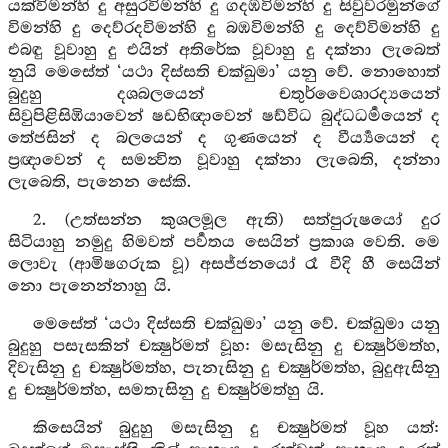
යක්විමන්හි දු අසුරවිමන්හි දු ගදඹවිමන්හි දු සිවුවරමුන්ගේ
විමන්හි දු දෙව්රදවිමන්හි දු බඹවිමන්හි දු දෙව්විමන්හි දු
එබඳු වූවාහු දු එයින් අතිරේක වූවාහු දු දක්නා ලැබෙත්
නුයි මෙසේත් ‘යථා දිස්සති චක්ඛුමා’ යනු වේ. නොහොත්
බුදුහු දශබලයෙන් චතුර්වෛශාරද්‍යයෙන්
සිවුපිළිසිඹියාවෙන් ෂඩභිඥාවෙන් ෂඩ්විධ බුද්ධධර්‍මයෙන් ද
තේජසින් ද බලයෙන් ද ගුණයෙන් ද වීර්‍ය්‍යයෙන් ද
ප්‍රඥාවෙන් ද සමන්‍විත වූවාහු දක්නා ලැබෙති, දන්නා
ලැබෙති, පැනෙන සේකි.
2. (උත්සන්න කුශලමූල ඇති) සත්පුරුෂයෝ දුර
සිටියාහු නමුදු හිමවත් පර්‍වතය සෙයින් ප්‍රකාශ වෙති. මෙ
ලොවැ (ආමිෂගරුක වූ) අසජ්ජනයෝ රෑ වීදි හී සෙයින්
නො පැනෙන්නාහු යි.
මෙසේත් ‘යථා දිස්සති චක්ඛුමා’ යනු වේ. චක්ඛුමා යනු
බුදුහු පසැසකින් චක්‍ෂුර්මත් වූහ: මසැසිනු දු චක්‍ෂුර්මත්හ,
දිවැසිනු දු චක්‍ෂුර්මත්හ, පැනැසිනු දු චක්‍ෂුර්මත්හ, බුදුඇසිනු
දු චක්‍ෂුර්මත්හ, සමතැසිනු දු චක්‍ෂුර්මත්හු යි.
කිසෙයින් බුදුහු මසැසිනු දු චක්‍ෂුර්මත් වූහ යත්: