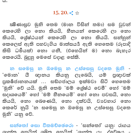
යී.
15. 20.
ක්‍ෂීණාස්‍රව මුනි තෙම (මාන විසින් තමා) සම වූවන්
කෙරෙහි ලා නො කියයි, හීනයන් කෙරෙහි ලා නො
කියයි, ශ්‍රේෂ්ඨයන් කෙරෙහි ලා නො කියයි. සන්හුන්
කෙලෙස් ඇති පහවැගිය මාත්සර්‍ය්‍ය ඇති හෙතෙම (රූපාදි
කිසි ධර්‍මයක්) නො ගනී, (එහෙයින් ම) නො බැහැර
කෙරෙයි. බුදුහු මෙසේ වදාළ සේකි.
න සමෙසු න ඔමෙසු න උස්සෙසු වදතෙ මුනි
-
‘මොන’ යී ඥානය කියනු ලැබෙයි, යම් ප්‍රඥාවක්
ප්‍රකර්‍ෂජානනයක් … සඞ්ගජාලය ඉක්මවා සිටි හෙතෙම
‘මුනි’ වේ යයි. මුනි තෙම ‘මම් ශ්‍රේෂ්ඨ වෙමී’ හෝ ‘මම්
සදෘශයෙමි’ හෝ ‘මම් හීනයෙමි’ හෝ නො පවසයි, නො
කියයි, නො බෙණෙයි, නො දක්වයි, ව්‍යවහාර නො
කෙරේ නුයි ‘න සමෙසු න ඔමෙසු න උස්සෙසු වදතෙ
මුනි’ යනු වේ.
සන්තෝ සො වීතමච්ඡෙරො
- ‘සන්තෝ’ යනු: රාගය
ශාන්ත හෙයින් ශෂිත හෙයින් ‘ශාන්ත යැ, ද්වේෂය -