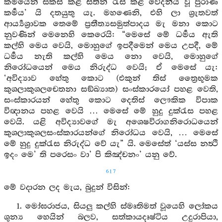
කර්‍මයෙන් සකස් කළ සිතින් රැස් කළ වේදනීය වූ පුරාණ
කර්‍මය’ යි දතයුතු යැ. මහණෙනි, එහි ලා ශ්‍රැතවත්
ආර්‍ය්‍යශ්‍රාවක තෙමේ ප්‍රතීත්‍යසමුත්පාදය මැ මනා කොට
නුවණින් මෙනෙහි කෙරෙයි: “මෙසේ මේ ධර්‍මය ඇති
කල්හි මෙය වෙයි, මොහුගේ ඉපදීමෙන් මෙය උපදී, මේ
ධර්‍මය නැති කල්හි මෙය නො වෙයි, මොහුගේ
නිරෝධයෙන් මෙය නිරුද්ධ වෙයි; ඒ මෙසේ යැ:
‘අවිද්‍යාව හේතු කොට (එකුන් තිස් ත්‍රෛභූමක
කුශලාකුශලචෙතනා සඞ්ඛ්‍යාත) සංස්කාරයෝ පහළ වෙති,
සංස්කාරයන් හේතු කොට දෙතිස් ලෞකික විපාක
විඥානය පහළ වෙයි … මෙසේ මේ හුදු දුක්රැස පහළ
වෙයි. යළි අවිද්‍යාවගේ මැ අශෙෂවිරාගනිරොධයෙන්
කුශලාකුශලසංස්කාරයන්ගේ නිරෝධය වෙයි, … මෙසේ
මේ හුදු දුක්රැස නිරුද්ධ වේ යැ” යි. මෙසේත් ‘යස්ස නත්‍ථි
ඉදං මෙ’ ති පරෙසං වා’ පි කිඤ්චනං’ යනු වේ.
617
මේ වදාරන ලද මැය, බුදුන් විසින්:
1. මෝඝරාජය, සියලු කල්හි ස්මෘතිමත් වූයෙහි ලෝකය
ශුන්‍ය හෙයින් බලව, සත්කායදෘෂ්ටිය උදුරාපියා,