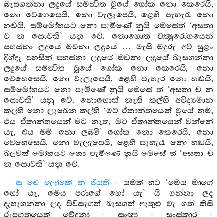
බැසගන්නා ලදුයේ සමන්‍විත වූයේ ශෝක නො කෙරෙයි,
නො වෙහෙසෙයි, නො වැලැපෙයි, ළෙහි පැහැරැ නො
හඬයි, සම්මෝහයට නො පැමිණේ නුයි මෙසේත් ‘අසතා
ච න සොචති’ යනු වේ. නොහොත් චක්‍ෂුරෝගයෙන්
පහස්නා ලදුයේ මඩනා ලදුයේ … මැසි මදුරු අව් සුළං
දිග්දෑ පහසින් පහස්නා ලදුයේ මඩනා ලදුයේ බැසගන්නා
ලදුයේ සමන්‍විත වූයේ ශෝක නො කෙරෙයි, නො
වෙහෙසෙයි, නො වැලැපෙයි, ළෙහි පැහැර නො හඬයි,
සම්මෝහයට නො පැමිණේ නුයි මෙසේ ත් ‘අසතා ච න
සොචති’ යනු වේ. නොහොත් නැති කල්හි අවිද්‍යමාන
කල්හි නො ලැබෙන කල්හි ‘මට ඒකාන්තයෙන් වූයේ නම්,
එය ඒකාන්තයෙන් මට නැත, මට ඒකාන්තයෙන් වන්නේ
යැ, එය මම් නො ලබමී’ ශෝක නො කෙරෙයි, නො
වෙහෙසෙයි, නො වැලැපෙයි, ළෙහි පැහැරැ නො හඬයි,
බලවත් මෝහයට නො පැමිණේ නුයි මෙසේ ත් ‘අසතා ච
න සොචති’ යනු වේ.
ස චෙ ලෝකේ න ජීයති
- යමක් හට ‘මෙය මාගේ
හෝ යැ, මෙය පරාගේ හෝ යැ’ යි ගන්නා ලද
දැහැගන්නා ලද පිවිසැගත් බැසගත් ඇතුළු වැ ගත් කිසි
රූපගතයෙක් වේදනා - සංඥා - සංස්කාර -