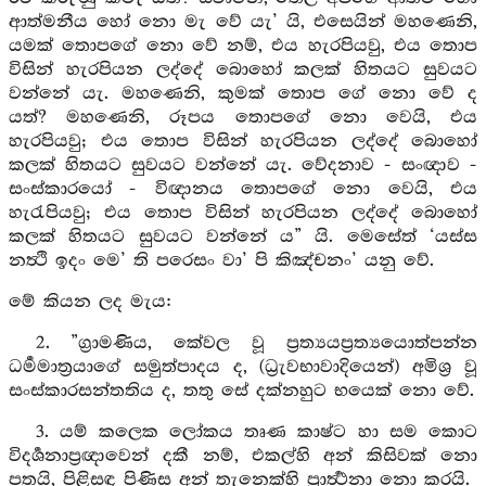
ආත්මනීය හෝ නො මැ වේ යැ’ යි, එසෙයින් මහණෙනි,
යමක් තොපගේ නො වේ නම්, එය හැරපියවු, එය තොප
විසින් හැරපියන ලද්දේ බොහෝ කලක් හිතයට සුවයට
වන්නේ යැ. මහණෙනි, කුමක් තොප ගේ නො වේ ද
යත්? මහණෙනි, රූපය තොපගේ නො වෙයි, එය
හැරපියවු; එය තොප විසින් හැරපියන ලද්දේ බොහෝ
කලක් හිතයට සුවයට වන්නේ යැ. වේදනාව - සංඥාව -
සංස්කාරයෝ - විඥානය තොපගේ නො වෙයි, එය
හැරැපියවු; එය තොප විසින් හැරපියන ලද්දේ බොහෝ
කලක් හිතයට සුවයට වන්නේ ය” යි. මෙසේත් ‘යස්ස
නත්‍ථි ඉදං මෙ’ ති පරෙසං වා’ පි කිඤ්චනං’ යනු වේ.
මේ කියන ලද මැය:
2. ”ග්‍රාමණිය, කේවල වූ ප්‍රත්‍යයප්‍රත්‍යයොත්පන්න
ධර්‍මමාත්‍රයාගේ සමුත්පාදය ද, (ධ්‍රැවභාවාදියෙන්) අමිශ්‍ර වූ
සංස්කාරසන්තතිය ද, තතු සේ දක්නහුට භයෙක් නො වේ.
3. යම් කලෙක ලෝකය තෘණ කාෂ්ට හා සම කොට
විදර්‍ශනාප්‍රඥාවෙන් දකී නම්, එකල්හි අන් කිසිවක් නො
පතයි, පිළිසඳ පිණිස අන් තැනෙක්හි ප්‍රාර්‍ත්‍ථනා නො කරයි.