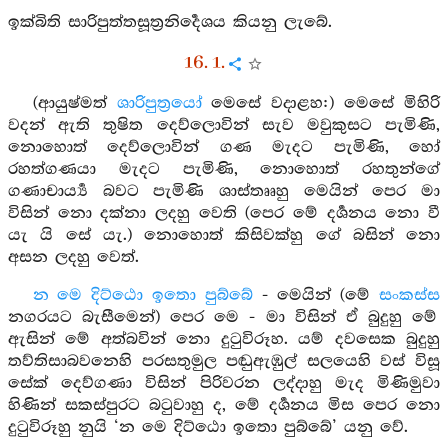
ඉක්බිති සාරිපුත්තසූත්‍රනිර්‍දෙශය කියනු ලැබේ.
16. 1.
(ආයුෂ්මත්
ශාරිපුත්‍රයෝ
මෙසේ වදාළහ:) මෙසේ මිහිරි
වදන් ඇති තුෂිත දෙව්ලොවින් සැව මවුකුසට පැමිණි,
නොහොත් දෙව්ලොවින් ගණ මැදට පැමිණි, හෝ
රහත්ගණයා මැදට පැමිණි, නොහොත් රහතුන්ගේ
ගණාචාර්‍ය්‍ය බවට පැමිණි ශාස්තෲහු මෙයින් පෙර මා
විසින් නො දක්නා ලදහු වෙති (පෙර මේ දර්‍ශනය නො වී
යැ යි සේ යැ.) නොහොත් කිසිවක්හු ගේ බසින් නො
අසන ලදහු වෙත්.
න මෙ දිට්ඨො ඉතො පුබ්බේ
- මෙයින් (මේ
සංකස්ස
නගරයට බැසීමෙන්) පෙර මෙ - මා විසින් ඒ බුදුහු මේ
ඇසින් මේ අත්බවින් නො දුටුවිරූහ. යම් දවසෙක බුදුහු
තව්තිසාබවනෙහි පරසතුමුල පඬුඇඹුල් සලයෙහි වස් විසූ
සේක් දෙව්ගණා විසින් පිරිවරන ලද්දාහු මැද මිණිමුවා
හිණින් සකස්පුරට බටුවාහු ද, මේ දර්‍ශනය මිස පෙර නො
දුටුවිරූහු නුයි ‘න මෙ දිට්ඨො ඉතො පුබ්බේ’ යනු වේ.