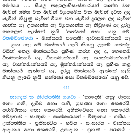
මෝහය …. සියලු අකුශලාභිසංස්කාරයන් ශාන්ත වන
බැවින් ශමිත වන බැවින් ව්‍යුපශමිත වන බැවින් දවන ලද
බැවින් නිවුණු බැවින් විගත වන බැවින් දුරලන ලද බැවින්
ශාන්ත යැ උපශාන්ත යැ ව්‍යුපශාන්ත යැ නිවුණේ යැ දුරලූ
කෙලෙස් ඇත්තේ නුයි ‘සන්තෝ සො’ යනු වේ.
වීතමච්ඡෙරො
- මාත්සර්‍ය්‍ය පසෙකි: ආවාසමාත්සර්‍ය්‍ය යැ
… ග්‍රාහ යැ; මේ මාත්සර්‍ය්‍ය යැයි කියනු ලැබේ. යමක්හු
විසින් තෙල මාත්සර්‍ය්‍යය ප්‍රහීණ කරන ලද ද, හෙතෙම
වීතමාත්සර්‍ය්‍ය යැ, විගතමාත්සර්‍ය්‍ය යැ, ත්‍යක්තමාත්සර්‍ය්‍ය
යැ, වාන්තමාත්සර්‍ය්‍ය යැ, මුක්තමාත්සර්‍ය්‍ය යැ, ප්‍රහීණ කළ
මාත්සර්‍ය්‍ය ඇත්තේ යැ, දුරලූ මාත්සර්‍ය්‍ය ඇත්තේ යැයි
කියනු ලැබේ නුයි ‘සන්තෝ සො වීතමච්ඡෙරො’ යනු වේ.
627
නාදෙති න නිරස්සතීති භගවා
- ‘නාදෙති’ යනු: රූපය
නො ගනී, දැඩිව නො ගනී, ග්‍රහණ්‍ය නො කෙරෙයි,
පරාමර්‍ශනය නො කෙරෙයි, අභිනිවේශය නො කෙරෙයි;
වේදනාව - සංඥාව - සංස්කාරයන් - විඥානය - ගතිය -
උත්පත්තිය - ප්‍රතිසන්‍ධිය - භවය - සංසාරය - වෘත්තය
ආදානය නො කෙරෙයි, උපාදාන - ග්‍රහණ - පරාමර්‍ශ -