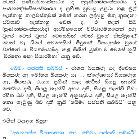
පටන් පුණ්‍යාභිසංස්කාරය ද අපුණ්‍යාභිසංස්කාරය ද
ආනෙඤ්ජාභිසංස්කාරය ද ප්‍රහීණ වූවාහු උපුටා හළ මුල්
ඇත්තාහු තාලවස්තුවක් මෙන් කරන ලද්දාහු මතු නූපදනා
ස්වභාව ඇත්තාහු වෙත් ද, එ තැන් සිට
(පුණ්‍යාභිසංස්කාරාදි) ආරම්භයෙන් විවිධාරම්භයෙන් දුරු
වූයේ වෙන් වූයේ වෙසෙසින් වෙන් වූයේ නික්මුණේ
වෙන් වැ ගියේ වෙසෙසින් මිදුණේ විසංයුක්ත වූයේ
වන්නේ ය, විගතමර්‍ය්‍යාදා කළ සිතින් යුක්ත ව වෙසේ නුයි
‘විරතො සො වියාරම්භා’ යනු වේ.
ඛේමං පස්සති සබ්බධි
- රාගය බියකරු යැ ද්වේෂය
බියකරු යැ මෝහය බියකරු යැ … ක්ලේශයෝ බියකරුහු
යැ, බියකරු රාගය ප්‍රහීණ කළ බැවින් සියලු තැන්හි
ක්‍ෂේමය දකී, සියලු තැන්හි අභය දකී, සියලු තැන්හි පීඩා
රහිත බව දකී, සියලු තැන්හි අනුපද්‍රවය දකී, සියලු තැන්හි
නො ගැටුණු බව දකී නුයි ‘ඛේමං පස්සති සබ්බධි’ යනු
වේ.
එයින් වදාළහ බුදුහු:
“අනෙජස්ස විජානතො -පෙ- ඛේමං පස්සති සබ්බධි”