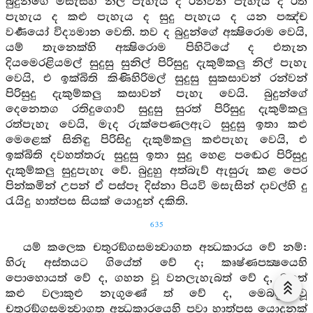
බුදුන්ගේ මසැස්හි නිල් පැහැය ද රන්වන් පැහැය ද රත්
පැහැය ද කළු පැහැය ද සුදු පැහැය ද යන පඤ්ච
වර්‍ණයෝ විද්‍යමාන වෙති. තව ද බුදුන්ගේ අක්‍ෂිරොම වෙයි,
යම් තැනෙක්හි අක්‍ෂිරොම පිහිටියේ ද එතැන
දියමෙරළියමල් සුදුසු සුනිල් පිරිසුදු දැකුම්කලු නිල් පැහැ
වෙයි, එ ඉක්බිති කිණිහිරිමල් සුදුසු සුකසාවන් රන්වන්
පිරිසුදු දැකුම්කලු කසාවන් පැහැ වෙයි. බුදුන්ගේ
දෙනෙතග රතිදුගොව් සුදුසු සුරත් පිරිසුදු දැකුම්කලු
රත්පැහැ වෙයි, මැද රුක්පෙණලඇට සුදුසු ඉතා කළු
මෙළෙක් සිනිඳු පිරිසිදු දැකුම්කලු කළුපැහැ වෙයි, එ
ඉක්බිති දවහත්තරු සුදුසු ඉතා සුදු හෙළ පඬෙර පිරිසුදු
දැකුම්කලු සුදුපැහැ වේ. බුදුහු අත්බැව් ඇසුරු කළ පෙර
පින්කමින් උපන් ඒ පස්පෑ දිස්නා පියවි මසැසින් දාවල්හි දු
රැයිදු හාත්පස සියක් යොදුන් දකිති.
635
යම් කලෙක චතුරඞ්ගසමන්‍වාගත අන්‍ධකාරය වේ නම්:
හිරු අස්තයට ගියේත් වේ ද; කෘෂ්ණපක්‍ෂයෙහි
පොහොයත් වේ ද, ගහන වූ වනලැහැබත් වේ ද, මහත්
කළු වලාකුළු නැගුණේ ත් වේ ද, මෙබඳු වූ
චතුරඞ්ගසමන්‍වාගත අන්‍ධකාරයෙහි පවා හාත්පස යොදුනක්