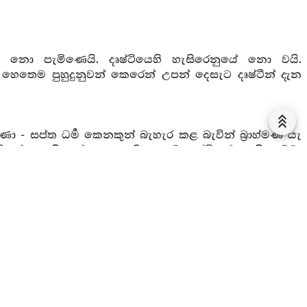
්පයට නො පැමිණෙයි. දෘෂ්ටියෙහි හැසිරෙනුයේ නො වයි.
ෙතෙම පුහුදුනුවන් කෙරෙන් උපන් දෙසැට දෘෂ්ටීන් දැන
හ්මණො - සප්ත ධර්‍ම කෙනකුන් බැහැර කළ බැවින් බ්‍රාහ්මණ යැ
ටිකල්ප යැයි කල්ප දෙකෙකි … මේ දෘෂ්ටිකල්ප යයි. සඞ්ඛා
‍යාත ධර්‍මවිචයයෙක් සම්‍යග්දෘෂ්ටියක් වේ ද එයයි න
න් දැන තුලනය කොට තීරණය කොට විභාවන කොට විභූත කොට
යැ’ යි … යම් කිසිවෙක් සමුදයධර්‍ම වේ නම් ඒ සියල්ල
ොට විභාවන කොට විභූත කොට තෘෂ්ණා කල්පයට හෝ
ී, නො දැහැගනී, නො පිවිසියේ නුයි ‘න බ්‍රාහ්මණො
ණ කරන ලද්දාහු ය, සිඳින ලද්දාහු ය, සංහිඳුවන ලද්දාහු ය,
ෙන් දවන ලද්දාහු ය; හෙතෙම දෘෂ්ටිය විසින් නො යවනු
, ඒ දෘෂ්ටිගතය සාරහෙයින් නො ද දැහැගනී. නො පැමිණේ