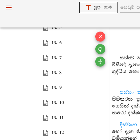
සූත්‍ර නාම
13. 4
13. 5
13. 6
සත්ත්‍ව
13. 7
විසින්) ද
ශුද්ධිය නො
13. 8
13. 9
පස්සං 
සිහිකරන න
13. 10
හෙයින් දක
නරෝ දක්ඛත
13. 11
දිස්වා
හෝ දැක මස
13. 12
ධර්‍මයන්