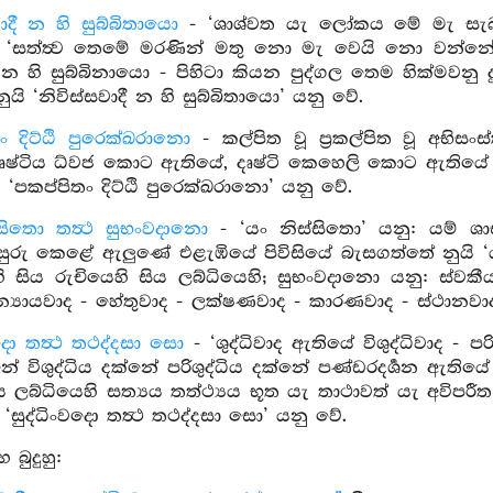
වාදී න හි සුබ්බිතායො
- ‘ශාශ්වත යැ ලෝකය මේ මැ සැබව 
සත්ත්‍ව තෙමේ මරණින් මතු නො මැ වෙයි නො වන්නේ න
න හි සුබ්බිනායො - පිහිටා කියන පුද්ගල තෙම හික්මවනු ද
ුයි ‘නිවිස්සවාදී න හි සුබ්බිතායො’ යනු වේ.
ං දිට්ඨි පුරෙක්ඛරානො
- කල්පිත වූ ප්‍රකල්පිත වූ අභි
 දෘෂ්ටිය ධ්වජ කොට ඇතියේ, දෘෂ්ටි කෙහෙලි කොට ඇතියේ 
ි ‘පකප්පිතං දිට්ඨි පුරෙක්ඛරානො’ යනු වේ.
්සිතො තත්‍ථ සුභංවදානො
- ‘යං නිස්සිතො’ යනු: යම් ශාස්ත
ඇසුරු කෙළේ ඇලුණේ එළැඹියේ පිවිසියේ බැසගත්තේ නුයි ‘යං
ි සිය රුචියෙහි සිය ලබ්ධියෙහි; සුභංවදානො යනු: ස්ව
 න්‍යායවාද - හේතුවාද - ලක්ෂණවාද - කාරණවාද - ස්ථානවා
වදො තත්‍ථ තථද්දසා සො
- ‘ශුද්ධිවාද ඇතියේ විශුද්ධිවාද - 
නේ විශුද්ධිය දක්නේ පරිශුද්ධිය දක්නේ පණ්ඩරදර්‍ශන ඇතියේ ප
ය ලබ්ධියෙහි සත්‍යය තත්ථ්‍යය භූත යැ තාථාවත් යැ අවිපරීත
‘සුද්ධිංවදො තත්‍ථ තථද්දසා සො’ යනු වේ.
 බුදුහු: