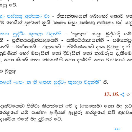
යනු වේ.
ුං පස්සතු අප්පකං වා
- ඒකාන්තයෙන් බොහෝ කොට හෝ ම
ම හෙයින් දක්නේ නුයි ‘කාමං බහුං පස්සතු අප්පකං වා’ යන
ෙන සුද්ධිං කුසලා වදන්ති
- ‘කුසලා’ යනු: බුද්ධාදි යම්
- ප්‍රතීත්‍යසමුත්පාදයෙහි - සතිපට්ඨානයන්හි - සම්‍යක්ප්‍ර
්හි - මාර්‍ගයෙහි - ඵලයෙහි - නිර්‍වාණයෙහි දක්‍ෂ වූවාහු 
ුවණින් හෝ මසැසින් හෝ දිවැසින් හෝ නාමරූප දැකීමෙන් ශුද්
 නො කියති නො බෙණෙති නො දක්වති නො ව්‍යවහාර කෙරෙත්
 බුදුහු:
නරෝ -පෙ- න හි තෙන සුද්ධිං කුසලා වදන්ති”
යී.
13. 16.
දෘෂ්ටියෙහි) පිහිටා කියන්නේ වේ ද (හෙතෙම) නො මැ සුවසේ
ෙනුයේ යම් ශාස්තෘ ආදියක් ඇසුරු කරනුයේ එහි ශුභවාද 
ෘෂ්ටිය එසේ මැ දුටුයේ වේ.
449