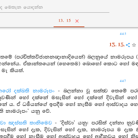
13. 15
445
13. 15.
 තෙමේ (පරචිත්තවිජානනඥානාදියෙන්) බලනුයේ නාමරූපය (නිත්
ැනගන්නේය. ඒකාන්තයෙන් (හෙතෙම) බොහෝ කොට හෝ මඳ ව 
 මැ කියත්.
447
නරෝ දක්ඛති නාමරූපං
- බලන්නා වූ සත්ත්‍ව තෙමේ පර
ුවණින් හෝ දක්නේ මසැසින් හෝ දක්නේ දිවැසින් හෝ 
්නේ ය. ඒ ධර්‍මයන්ගේ ඉපදීම හෝ නැසීම හෝ ආස්වාදය 
ි නාමරූපං’ යනු වේ.
න වා ඤස්සති තානිමෙව
- ‘දිස්වා’ යනු: පරසිත් දන්නා නු
ැසින් හෝ දැක, දිවැසින් හෝ දැක, නාමරූපය ම දැක නි
ගේ ඉපදීම හෝ නැසීම හෝ ආස්වාදය හෝ ආදීනවය හෝ නිස