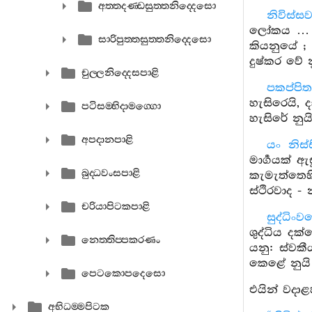
අත‍්තදණ‍්ඩසුත‍්තනිද‍්දෙසො
නිවිස්ස
ලෝකය … ‘
සාරිපුත‍්තසුත‍්තනිද‍්දෙසො
කියනුයේ ; 
දුෂ්කර වේ න
චුල‍්ලනිද‍්දෙසපාළි
පකප්පිත
හැසිරෙයි,
පටිසම‍්භිදාමග‍්ගො
හැසිරේ නුය
අපදානපාළි
යං නිස
මාර්‍ගයක් 
බුද‍්ධවංසපාළි
කැමැත්තෙහ
ස්ථිරවාද -
චරියාපිටකපාළි
සුද්ධිං
ශුද්ධිය දක්
නෙත‍්තිප‍්පකරණං
යනු: ස්වකී
කෙළේ නුයි 
පෙටකොපදෙසො
එයින් වදාළහ
අභිධම‍්මපිටක