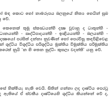
ඳ කොට හෝ නාමරූපය බලනුයේ නිත්‍ය හෙයින් සුඛ
ු වේ.
 කෙනෙක් තුමූ ස්කන්‍ධයන්හි දක්‍ෂ වූවාහු ද ධාතූන්හි -
ධානයන්හි - ඍද්ධිපාදයන්හි - ඉන්‍ද්‍රියයන්හි - බලයන්හි -
ද ඒ දක්‍ෂයෝ පරසිත් දන්නා නුවණින් හෝ පෙරවිසූ කඳපිළිවෙළ
ධිය විශුද්ධිය පරිශුද්ධිය මුක්තිය විමුක්තිය පරිමුක්තිය
 නුයි ‘න හි තෙන සුද්ධිං කුසලා වදන්ති’ යනු වේ.
 හික්මියැ හැකි වෙයි. සිතින් ගන්නා ලද දෘෂ්ටිය පෙරටු
ඇතියේ ඒ ස්වකීය දෘෂ්ටියෙහි ශුද්ධිය කියන්නේ වේ ද,