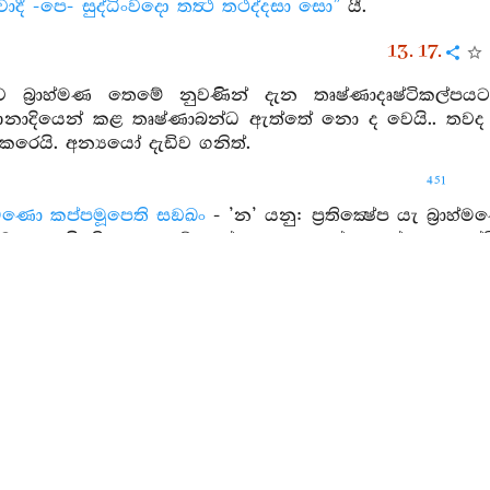
සවාදී -පෙ- සුද්ධිංවදො තත්‍ථ තථද්දසා සො”
යී.
13. 17.
ාස්‍රව බ්‍රාහ්මණ තෙමේ නුවණින් දැන තෘෂ්ණාදෘෂ්ටිකල
ානාදියෙන් කළ තෘෂ්ණාබන්ධ ඇත්තේ නො ද වෙයි.. තවද හ
රෙයි. අන්‍යයෝ දැඩිව ගනිත්.
451
හ්මණො කප්පමූපෙති සඞඛං
- ’න’ යනු: ප්‍රතික්‍ෂේප යැ බ්‍රා
හ්මණ යැයි කියනු ලැබේ. කප්පා යනු: තෘෂ්ණාකල්ප යැ දෘෂ්
කියනු ලැබෙයි යම් ප්‍රඥාවක් පජානනයෙක් … අමොහසඞ්ඛ්
ො කප්පමූපෙති සඞඛං - ක්‍ෂීණාස්‍රව බ්‍රාහ්මණ නුවණි
ස්කාරයෝ අනිත්‍යයෝ යැ’ යි ‘සියලු සංස්කාරයෝ දුඃඛයෝ 
ලු ය’ යි නුවණින් දැන තුලනය කොට තීරණය ‘ක
පයට හෝ නො එයි, නො පැමිණෙයි, නො එළැඹෙයි, නො ගන
ි සඞඛං’ යනු වේ.
ිසාරී නපි ඤාණබන්ධු
- ඔහු විසින් දෙසැට දිටුගතයෝ ප්‍රහී
දාහු ය, උපතට නො සුදුසු කරන ලද්දාහු ය, නුවණගින්න
ො නියනු ලැබෙයි, නො වහනු ලැබෙයි, නො හරිනු ලැබෙයි