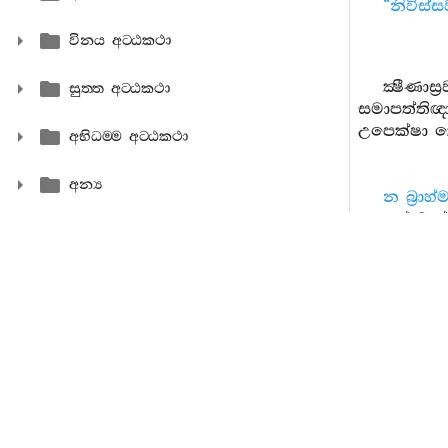
“නිවිස්
විනය අට‍්ඨකථා
ක්‍ෂීණ
සුත‍්ත අට‍්ඨකථා
සමාපත්තිඥ
උපෙක්ෂා කෙ
අභිධම‍්ම අට‍්ඨකථා
අන්‍ය
න බ්‍රා
… හේ බ්‍රා
යයි ඥානය 
බ්‍රාහ්මණ
‘සියලු සං
නැසෙන සු
දෘෂ්ටිකල්
කප්පමූපෙත
න දිට්ඨ
දුරලන ලද්
ලැබෙයි, න