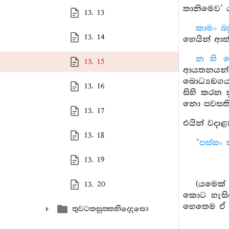
තානිමෙව’ 
13. 13
කාමං බහ
13. 14
හෙයින් ආත්
න හි ත
13. 15
ආයතනයන්හි 
බොධ්‍යඞගයන
13. 16
සිහි කරන න
නො පවසති,
13. 17
එයින් වදාළහ
13. 18
“පස්සං 
13. 19
(යමෙක් 
13. 20
කොට හැසිර
හෙතෙම ඒ ද
තුවටකසුත‍්තනිද‍්දෙසො