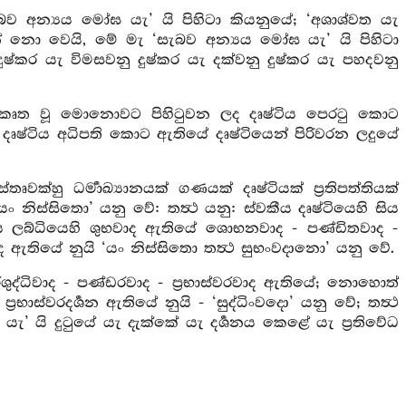
අන්‍යය මෝඝ යැ’ යි පිහිටා කියනුයේ; ‘අශාශ්වත යැ
ො වෙයි, මේ මැ ‘සැබව අන්‍යය මෝඝ යැ’ යි පිහිටා
ුෂ්කර යැ විමසවනු දුෂ්කර යැ දක්වනු දුෂ්කර යැ පහදවනු
සංස්කෘත වූ මොනොවට පිහිටුවන ලද දෘෂ්ටිය පෙරටු කොට
දෘෂ්ටිය අධිපති කොට ඇතියේ දෘෂ්ටියෙන් පිරිවරන ලදුයේ
ෘවක්හු ධර්‍මාඛ්‍යානයක් ගණයක් දෘෂ්ටියක් ප්‍රතිපත්තියක්
 නිස්සිතො’ යනු වේ: තත්‍ථ යනු: ස්වකීය දෘෂ්ටියෙහි සිය
කීය ලබ්ධියෙහි ශුභවාද ඇතියේ ශොභනවාද - පණ්ඩිතවාද -
ද ඇතියේ නුයි ‘යං නිස්සිතො තත්‍ථ සුභංවදානො’ යනු වේ.
පරිශුද්ධිවාද - පණ්ඩරවාද - ප්‍රභාස්වරවාද ඇතියේ; නොහොත්
්‍රභාස්වරදර්‍ශන ඇතියේ නුයි - ‘සුද්ධිංවදො’ යනු වේ; තත්‍ථ
 යැ’ යි දුටුයේ යැ දැක්කේ යැ දර්‍ශනය කෙළේ යැ ප්‍රතිවේධ