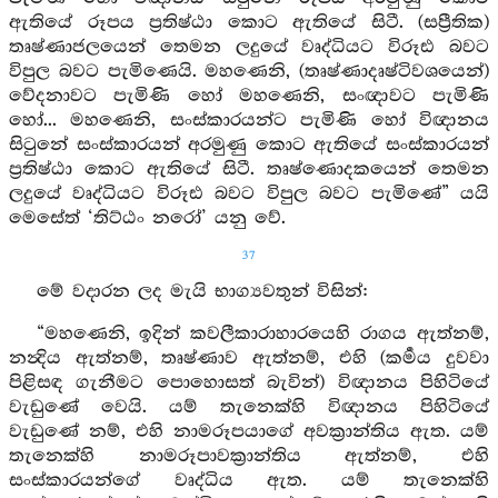
ඇතියේ රූපය ප්‍රතිෂ්ඨා කොට ඇතියේ සිටී. (සප්‍රීතික)
තෘෂ්ණාජලයෙන් තෙමන ලදුයේ වෘද්ධියට විරූඪ බවට
විපුල බවට පැමිණෙයි. මහණෙනි, (තෘෂ්ණාදෘෂ්ටිවශයෙන්)
වේදනාවට පැමිණි හෝ මහණෙනි, සංඥාවට පැමිණි
හෝ... මහණෙනි, සංස්කාරයන්ට පැමිණි හෝ විඥානය
සිටුනේ සංස්කාරයන් අරමුණු කොට ඇතියේ සංස්කාරයන්
ප්‍රතිෂ්ඨා කොට ඇතියේ සිටී. තෘෂ්ණොදකයෙන් තෙමන
ලදුයේ වෘද්ධියට විරූඪ බවට විපුල බවට පැමිණේ” යයි
මෙසේත් ‘තිට්ඨං නරෝ’ යනු වේ.
37
මේ වදාරන ලද මැයි භාග්‍යවතුන් විසින්:
“මහණෙනි, ඉදින් කවලීකාරාහාරයෙහි රාගය ඇත්නම්,
නන්‍දිය ඇත්නම්, තෘෂ්ණාව ඇත්නම්, එහි (කර්‍මය දුවවා
පිළිසඳ ගැනීමට පොහොසත් බැවින්) විඥානය පිහිටියේ
වැඩුණේ වෙයි. යම් තැනෙක්හි විඥානය පිහිටියේ
වැඩුණේ නම්, එහි නාමරූපයාගේ අවක්‍රාන්තිය ඇත. යම්
තැනෙක්හි නාමරූපාවක්‍රාන්තිය ඇත්නම්, එහි
සංස්කාරයන්ගේ වෘද්ධිය ඇත. යම් තැනෙක්හි