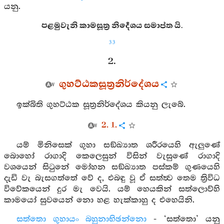
යනු.
පළමුවැනි කාමසූත්‍ර නිර්‍දෙශය සමාප්ත යි.
33
2.
ගුහට්‌ඨකසූත්‍රනිර්දේශය
ඉක්බිති ගුහට්ඨක සූත්‍රනිර්දේශය කියනු ලැබේ.
2. 1.
යම් මිනිසෙක් ගුහා සඞ්ඛ්‍යාත ශරීරයෙහි ඇලුණේ
බොහෝ රාගාදි කෙලෙසුන් විසින් වැසුණේ රාගාදි
වශයෙන් සිටුනේ මෝහන සඞ්ඛ්‍යාත පස්කම් ගුණයෙහි
දැඩි වැ බැසගත්තේ වේ ද, එබඳු වූ ඒ සත්ත්‍ව තෙම ත්‍රිවිධ
විවේකයෙන් දුර මැ වෙයි. යම් හෙයකින් සත්ලොව්හි
කාමයෝ සුවයෙන් නො හළ හැක්කාහු ද එහෙයිනි.
සත්තො ගුහායං බහුනාභිඡන්නො
- ‘සත්තො’ යනු