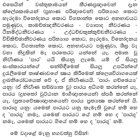
එසෙයින් වස්තුකාමයන් තීරණප්‍රඥාවෙන් දැන
ක්ලේශකාමයන් (ප්‍රහාණ පරිඥාවෙන්) පරිත්‍යාග කොට
හැරදමා විනෝදනය කොට විගතාන්ත කොට අනභාවයට
පමුණුවා, කාමච්ඡන්‍දනීවරණය - ව්‍යාපාද නීවරණය -
ථීනමිද්ධනීවරණය - උද්ධච්චකුක්කුච්චනීවරණය -
විචිකිච්ඡානීවරණය පරිත්‍යාග කොට, හැරදමා, විනෝදනය
කොට, විගතාන්ත කොට, අනභාවයට පමුණුවා, ශීඝ්‍ර වැ
වහා නිදුකින් මැ පරතෙරට යන්නේ යැ. අමෘත වූ
නිර්‍වාණය ‘පාර’ යයි කියනු ලැබේ. යම් ඒ සියලු
සංස්කාරයන්ගේ සන්හිඳීමෙක් සියලු උපධීන්ගේ
දුරැලීමෙක් තෘෂ්ණාවගේ ක්‍ෂය කිරීමෙක් ක්ලෙශවිරාගයෙක්
දුඃඛනිරෝධයෙක් වේ ද, ඒ නිර්‍වාණයයි. ‘පාරං ගච්ඡෙය්‍ය’
යනු: (ඒ නිර්‍වාණ සඞ්ඛ්‍යාත වූ) පාරය අධිගම කරන්නේ යැ,
පාරය (දුභතෝ වුට්ඨාන මාර්‍ගඥානයෙන්) ස්පර්‍ශ කරන්නේ
යැ, (ප්‍රත්‍යවේක්‍ෂාඥානයෙන්) පාරය ප්‍රත්‍යක්‍ෂ කරන්නේ යි.
පාරාගු යනු: යමෙක් පාරයට යනු කැමැති වූයේ නම් හෙ
ද ‘පාරගූ’ නමැ, යමෙක් පාරයට යේ නම් හෙ ද ‘පාරගු’
නමැ, යමෙක් පාරයට ගියේ නම් හෙ ද ‘පාරගූ’ නමි.
මේ වදාළේ මැනු භගවත්හු විසින්: