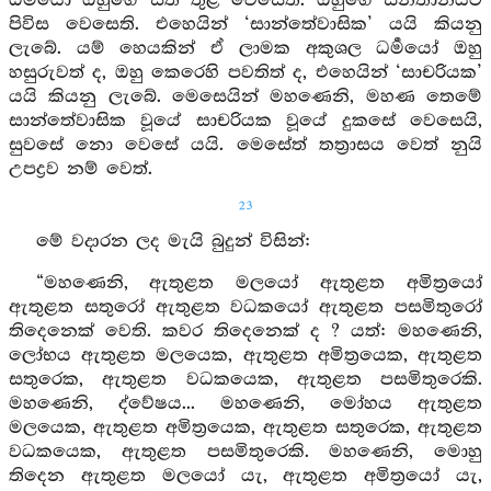
ධර්‍මයෝ ඔහුගේ සිත තුළ වෙසෙති. ඔහුගේ සන්තානයට
පිවිස වෙසෙති. එහෙයින් ‘සාන්තේවාසික’ යයි කියනු
ලැබේ. යම් හෙයකින් ඒ ලාමක අකුශල ධර්‍මයෝ ඔහු
හසුරුවත් ද, ඔහු කෙරෙහි පවතිත් ද, එහෙයින් ‘සාචරියක’
යයි කියනු ලැබේ. මෙසෙයින් මහණෙනි, මහණ තෙමේ
සාන්තේවාසික වූයේ සාචරියක වූයේ දුකසේ වෙසෙයි,
සුවසේ නො වෙසේ යයි. මෙසේත් තත්‍රාසය වෙත් නුයි
උපද්‍රව නම් වෙත්.
23
මේ වදාරන ලද මැයි බුදුන් විසින්:
“මහණෙනි, ඇතුළත මලයෝ ඇතුළත අමිත්‍රයෝ
ඇතුළත සතුරෝ ඇතුළත වධකයෝ ඇතුළත පසමිතුරෝ
තිදෙනෙක් වෙති. කවර තිදෙනෙක් ද ? යත්: මහණෙනි,
ලෝභය ඇතුළත මලයෙක, ඇතුළත අමිත්‍රයෙක, ඇතුළත
සතුරෙක, ඇතුළත වධකයෙක, ඇතුළත පසමිතුරෙකි.
මහණෙනි, ද්වේෂය... මහණෙනි, මෝහය ඇතුළත
මලයෙක, ඇතුළත අමිත්‍රයෙක, ඇතුළත සතුරෙක, ඇතුළත
වධකයෙක, ඇතුළත පසමිතුරෙකි. මහණෙනි, මොහු
තිදෙන ඇතුළත මලයෝ යැ, ඇතුළත අමිත්‍රයෝ යැ,