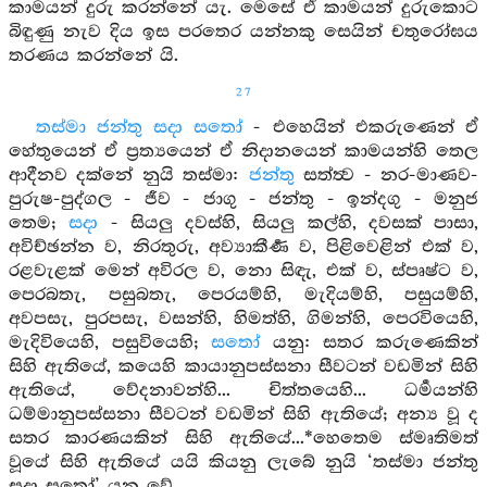
කාමයන් දුරු කරන්නේ යැ. මෙසේ ඒ කාමයන් දුරුකොට
බිඳුණු නැව දිය ඉස පරතෙර යන්නකු සෙයින් චතුරෝඝය
තරණය කරන්නේ යි.
27
තස්මා ජන්තු සදා සතෝ
- එහෙයින් එකරුණෙන් ඒ
හේතුයෙන් ඒ ප්‍රත්‍යයෙන් ඒ නිදානයෙන් කාමයන්හි තෙල
ආදීනව දක්නේ නුයි තස්මා:
ජන්තු
සත්ත්‍ව - නර-මාණව-
පුරුෂ-පුද්ගල - ජීව - ජාගු - ජන්තු - ඉන්දගු - මනුජ
තෙම;
සදා
- සියලු දවස්හි, සියලු කල්හි, දවසක් පාසා,
අවිච්ඡන්න ව, නිරතුරු, අව්‍යාකීර්‍ණ ව, පිළිවෙළින් එක් ව,
රළවැළක් මෙන් අවිරල ව, නො සිඳැ, එක් ව, ස්පෘෂ්ට ව,
පෙරබතැ, පසුබතැ, පෙරයම්හි, මැදියම්හි, පසුයම්හි,
අවපසැ, පුරපසැ, වසන්හි, හිමත්හි, ගිමන්හි, පෙරවියෙහි,
මැදිවියෙහි, පසුවියෙහි;
සතෝ
යනු: සතර කරුණෙකින්
සිහි ඇතියේ, කයෙහි කායානුපස්සනා සීවටන් වඩමින් සිහි
ඇතියේ, වේදනාවන්හි... චිත්තයෙහි... ධර්‍මයන්හි
ධම්මානුපස්සනා සීවටන් වඩමින් සිහි ඇතියේ; අන්‍ය වූ ද
සතර කාරණයකින් සිහි ඇතියේ...*හෙතෙම ස්මෘතිමත්
වූයේ සිහි ඇතියේ යයි කියනු ලැබේ නුයි ‘තස්මා ජන්තු
සදා සතෝ’ යනු වේ.