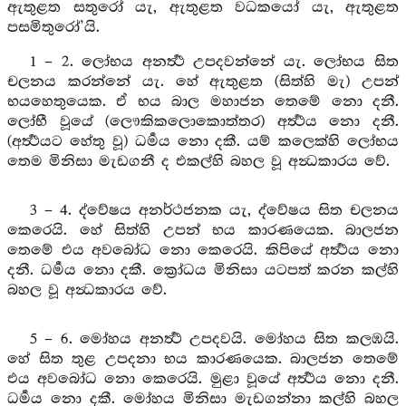
ඇතුළත සතුරෝ යැ, ඇතුළත වධකයෝ යැ, ඇතුළත
පසමිතුරෝ’යි.
1 – 2. ලෝභය අනර්‍ත්‍ථ උපදවන්නේ යැ. ලෝභය සිත
චලනය කරන්නේ යැ. හේ ඇතුළත (සිත්හි මැ) උපන්
භයහෙතුයෙක. ඒ භය බාල මහාජන තෙමේ නො දනී.
ලෝභී වූයේ (ලෞකිකලොකොත්තර) අර්‍ත්‍ථය නො දනී.
(අර්‍ත්‍ථයට හේතු වූ) ධර්‍මය නො දකී. යම් කලෙක්හි ලෝභය
තෙම මිනිසා මැඩගනී ද එකල්හි බහල වූ අන්‍ධකාරය වේ.
3 – 4. ද්වේෂය අනර්ථජනක යැ, ද්වේෂය සිත චලනය
කෙරෙයි. හේ සිත්හි උපන් භය කාරණයෙක. බාලජන
තෙමේ එය අවබෝධ නො කෙරෙයි. කිපියේ අර්‍ත්‍ථය නො
දනී. ධර්‍මය නො දකී. ක්‍රෝධය මිනිසා යටපත් කරන කල්හි
බහල වූ අන්‍ධකාරය වේ.
5 – 6. මෝහය අනර්‍ත්‍ථ උපදවයි. මෝහය සිත කලඹයි.
හේ සිත තුළ උපදනා භය කාරණයෙක. බාලජන තෙමේ
එය අවබෝධ නො කෙරෙයි. මුළා වූයේ අර්‍ත්‍ථය නො දනී.
ධර්‍මය නො දකී. මෝහය මිනිසා මැඩගන්නා කල්හි බහල