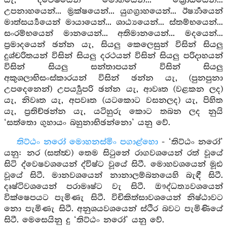
යැ, ද්වේෂයෙන් මෝහයෙන්... ක්‍රෝධයෙන්...
උපනාහයෙන්... ම්‍රක්ෂයෙන්... යුගග්‍රාහයෙන්... ඊර්‍ෂ්‍යායෙන්
මාත්සර්‍ය්‍යයෙන් මායායෙන්... ශාඨ්‍යයෙන්... ස්තම්භයෙන්...
සංරම්භයෙන් මානයෙන්... අතිමානයෙන්... මදයෙන්...
ප්‍රමාදයෙන් ඡන්න යැ, සියලු කෙලෙසුන් විසින් සියලු
දුශ්චරිතයන් විසින් සියලු දරථයන් විසින් සියලු පරිදාහයන්
විසින් සියලු සන්තාපයන් විසින් සියලු
අකුශලාභිසංස්කාරයන් විසින් ඡන්න යැ, (පුනපුනා
උපදෙනෙන්) උපර්‍ය්‍යුපරි ඡන්න යැ, ආවෘත (වළකන ලද)
යැ, නිවෘත යැ, අපවෘත (යටකොට වසනලද) යැ, පිහිත
යැ, ප්‍රතිච්ඡන්න යැ, යටිහුරු කොට තබන ලද නුයි
‘සත්තො ගුහායං බහුනාභිඡන්නො’ යනු වේ.
තිට්ඨං නරෝ මොහනස්මිං පගාළ්හො
- ‘තිට්ඨං නරෝ’
යනු: නර (සත්ත්‍ව) තෙම සිටුනේ රාගවශයෙන් රත් වූයේ
සිටි ද්වෙෂවශයෙන් ද්විෂ්ට වූයේ සිටී. මොහවශයෙන් මූඪ
වූයේ සිටී. මානවශයෙන් නානාලම්බනයෙහි බැඳී සිටී.
දෘෂ්ටිවශයෙන් පරාමෘෂ්ට වැ සිටී. ඖද්ධත්‍යවශයෙන්
වික්ෂෙපයට පැමිණැ සිටී. විචිකිත්සාවශයෙන් නිෂ්ඨාවට
නො පැමිණැ සිටී. අනුශයවශයෙන් ස්ථිර බවට පැමිණියේ
සිටී. මෙසෙයිනු දු ‘තිට්ඨං නරෝ’ යනු වේ.