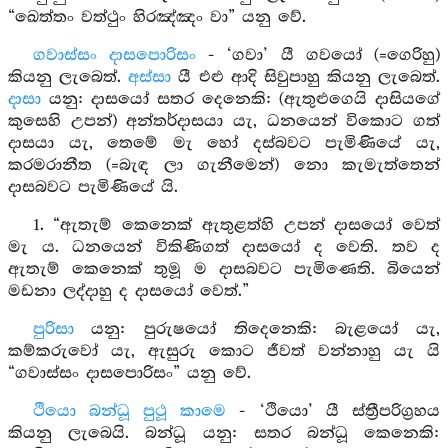
“ඛෙත්තං වත්ථුං හිරඤ්ඤං වා” යනු වේ.
ගවාස්සං දාසපොරිසං
- ‘ගවා’ යී ගවයෝ (=ගෙරිහු)
කියනු ලැබෙත්.
අස්සා
යී එළු ආදි සිවුපාහු කියනු ලැබෙත්.
දාසා
යනු: දාසයෝ සතර දෙනෙකි: (ඇතුළුගෙයි දාසියගේ
කුසෙහි උපන්) අන්තර්දාසයා යැ, ධනයෙන් විකොට ගත්
දාසයා යැ, තෙමේ මැ හෝ දස්බවට පැමිණියේ යැ,
කරමරානීත (=බැඳ ලා ගැනීමෙන්) නො කැමැත්තෙන්
දාසබවට පැමිණියේ යි.
1. “ඇතැම් කෙනෙක් ඇතුළත්හි උපන් දාසයෝ වෙත්
මැ ය. ධනයෙන් විකිණිගත් දාසයෝ ද වෙති. තව ද
ඇතැම් කෙනෙක් තුමූ ම දාසබවට පැමිණෙති. බියෙන්
මඩනා ලද්දාහු ද දාසයෝ වෙත්.”
පුරිසා
යනු: පුරුෂයෝ තිදෙනෙකි: බැළයෝ යැ,
කම්කරුවෝ යැ, ඇසුරු කොට ජීවත් වන්නාහු යැ යි
“ගවාස්සං දාසපොරිසං” යනු වේ.
ථියො බන්ධූ පුථූ කාමෙ
- ‘ථියො’ යී ස්ත්‍රීපරිග්‍රහය
කියනු ලැබෙයි. බන්ධූ යනු: සතර බන්ධූ කෙනෙකි: