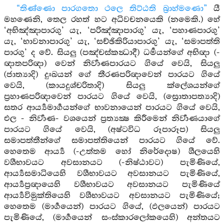
“තිණ්ණො පාරගතො ථලෙ තිට්ඨති බ්‍රාහ්මණො”
යී
මහණෙනි, තෙල රහත් හට අධිවචනයෙකි (නමෙකි.) හේ
‘අභිඤ්ඤාපාරගු’ යැ, ‘පරිඤ්ඤාපාරගු’ යැ, ‘පහාණපාරගු’
යැ, ‘භාවනාපාරගු’ යැ, ‘සච්ඡිකිරියාපාරගු’ යැ, ‘සමාපත්ති
පාරගු’ ද වේ. සියලු (පඤ්චස්කන්‍ධාදී) ධර්‍මයන්ගේ අභිඥා (-
ඥාතපරිඥා) වෙන් නිර්‍වාණපාරයට ගියේ වෙයි, සියලු
(ජාත්‍යාදි) දුඃඛයන් ගේ තීරණපරිඥාවෙන් පාරයට ගියේ
වෙයි, (කායදුශ්චරිතාදි) සියලු ක්ලේශයන්ගේ
ප්‍රහාණපරිඥාවෙන් පාරයට ගියේ වෙයි, (ස්‍රොතාපත්‍යාදි)
සතර ආර්‍ය්‍යමාර්‍ගයන්ගේ භාවනායෙන් පාරයට ගියේ වෙයි,
එල - නිර්‍වාණ- වශයෙන් ප්‍රත්‍යක්‍ෂ කිරීමෙන් නිර්‍වාණයාගේ
පාරයට ගියේ වෙයි, (අෂ්ටවිධ රූපාරූප) සියලු
සමාපත්තීන්ගේ සමාපත්තියෙන් පාරයට ගියේ වේ.
හෙතෙම ආර්‍ය්‍ය (-උත්තම හෝ නිරේදොෂ) ශීලයෙහි
වශීභාවයට අවසානයට (-නිෂ්ඨාවට) පැමිණියේ,
ආර්‍ය්‍යසමාධියෙහි වශීභාවයට අවසානයට පැමිණියේ,
ආර්‍ය්‍යප්‍රඥායෙහි වශීභාවයට අවසානයට පැමිණියේ
ආර්‍ය්‍යවිමුක්තියෙහි වශීභාවයට අවසානයට පැමිණියේ;
හෙතෙම (මාර්‍ගයෙන්) පාරයට ගියේ, (ඵලයෙන්) පාරයට
පැමිණියේ, (මාර්‍ගයෙන් සංස්කාරලෝකයෙහි) අන්තයට