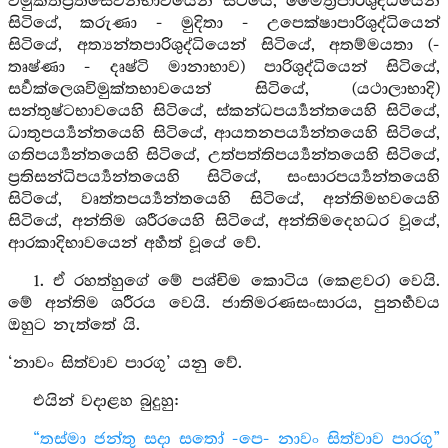
විමුක්තිප්‍රතිසෙවනභාවයෙන් සිටියේ, මෛත්‍රීපාරිශුද්ධියෙන්
සිටියේ, කරුණා - මුදිතා - උපෙක්ෂාපාරිශුද්ධියෙන්
සිටියේ, අත්‍යන්තපාරිශුද්ධියෙන් සිටියේ, අතම්මයතා (-
තෘෂ්ණා - දෘෂ්ටි මානාභාව) පාරිශුද්ධියෙන් සිටියේ,
සර්‍වක්ලෙශවිමුක්තභාවයෙන් සිටියේ, (යථාලාභාදි)
සන්තුෂ්ටභාවයෙහි සිටියේ, ස්කන්ධපර්‍ය්‍යන්තයෙහි සිටියේ,
ධාතුපර්‍ය්‍යන්තයෙහි සිටියේ, ආයතනපර්‍ය්‍යන්තයෙහි සිටියේ,
ගතිපර්‍ය්‍යන්තයෙහි සිටියේ, උත්පත්තිපර්‍ය්‍යන්තයෙහි සිටියේ,
ප්‍රතිසන්ධිපර්‍ය්‍යන්තයෙහි සිටියේ, සංසාරපර්‍ය්‍යන්තයෙහි
සිටියේ, වෘත්තපර්‍ය්‍යන්තයෙහි සිටියේ, අන්තිමභවයෙහි
සිටියේ, අන්තිම ශරීරයෙහි සිටියේ, අන්තිමදෙහධර වූයේ,
ආරකාදිභාවයෙන් අර්‍හත් වූයේ වේ.
1. ඒ රහත්හුගේ මේ පශ්චිම කොටිය (කෙළවර) වෙයි.
මේ අන්තිම ශරීරය වෙයි. ජාතිමරණසංසාරය, පුනර්‍භවය
ඔහුට නැත්තේ යි.
‘නාවං සිත්වාව පාරගු’ යනු වේ.
එයින් වදාළහ බුදුහු:
“තස්මා ජන්තු සදා සතෝ -පෙ- නාවං සිත්වාව පාරගු”