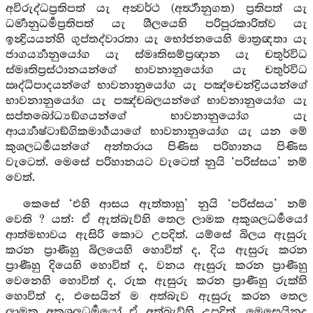
අවිරුද්ධප්‍රතිපත් යැ අන්‍වර්ථ (අර්‍ත්‍ථානුගත) ප්‍රතිපත් යැ
ධර්‍මානුධර්‍මප්‍රතිපත් යැ ශීලයෙහි පරිපූරකාරිත්ව යැ
ඉන්‍ද්‍රියයන්හි ගුප්තද්වාරතා යැ භෝජනයෙහි මාත්‍රඥතා යැ
ජාගර්‍ය්‍යානුයෝග යැ ස්මෘතිසම්ප්‍රඥාන යැ චතුර්විධ
ස්මෘතිප්‍රස්ථානයන්ගේ භාවනානුයෝග යැ චතුර්විධ
ඍද්ධිපාදයන්ගේ භාවනානුයෝග යැ පඤ්චෙන්ද්‍රියයන්ගේ
භාවනානුයෝග යැ පඤ්චබලයන්ගේ භාවනානුයෝග යැ
සප්තබෝධ්‍යඞ්ගයන්ගේ භාවනානුයෝග යැ
ආර්‍ය්‍යාෂ්ටාඞ්ගිකමාර්‍ගයාගේ භාවනානුයෝග යැ යන මේ
කුශලධර්‍මයන්ගේ අන්තරාය පිණිස පරිහානය පිණිස
වැටෙත්. මෙසේ පරිහානයට වැටෙත් නුයි ‘පරිස්සය’ නම්
වෙත්.
කෙසේ ‘එහි ආසය ඇත්තාහු’ නුයි ‘පරිස්සය’ නම්
වෙති ? යත්: ඒ ඇත්බැව්හි තෙල ලාමක අකුශලධර්‍මයෝ
ආත්මභාවය ඇසිරි කොට උපදිත්. යම්සේ බිලය ඇසුරු
කරන ප්‍රාණීහු බිලයෙහි හොවිත් ද, දිය ඇසුරු කරන
ප්‍රාණීහු දියෙහි හොවිත් ද, වනය ඇසුරු කරන ප්‍රාණීහු
වෙනෙහි හොවිත් ද, රුක ඇසුරු කරන ප්‍රාණීහු රුක්හි
හොවිත් ද, එසෙයින් ම අත්බැව ඇසුරු කරන තෙල
ලාමක අකුශලධර්‍මයෝ ඒ අත්බැව්හි උපදිත්. මෙසෙයිනුදු