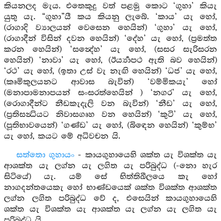
කියනලද මැය. එතෙකුදු වත් පළමු කොට ‘ගුහා’ කියැ
යුතු යැ. “ගුහා”යී කය කියනු ලැබේ. ‘කාය’ යැ හෝ,
(රාගාදි ව්‍යාලයන් වෙසෙන හෙයින්) ‘ගුහා’ යැ හෝ,
(රාගාදීන් විසින් දවන හෙයින්) ‘දේහ’ යැ හෝ, (ප්‍රමත්ත
කරන හෙයින්) ‘සන්‍දේහ’ යැ හෝ, (සසර සැරිසරන
හෙයින්) ‘නාවා’ යැ හෝ, (ඊර්‍ය්‍යාපථ ඇති බව හෙයින්)
‘රථ’ යැ හෝ, (ඉතා උස් වැ නැඟි හෙයින්) ‘ධජ’ යැ හෝ,
(කෘමිකුලයනට ආවාස බැවින්) ‘වම්මිකයැ’ හෝ
(මනාපාමනාපයන් සංසරත්හෙයින් ) ‘නගර’ යැ හෝ,
(රොගාදීන්ට නීඩකැදැලි වන බැවින්) ‘නීඩ’ යැ හෝ,
(ප්‍රතිසන්‍ධියට නිවාසගෘහ වන හෙයින්) ‘කුටි’ යැ හෝ,
(පූතිභාවයෙන්) ‘ගණ්ඩ’ යැ හෝ, (බිඳෙන හෙයින්) ‘කුම්භ’
යැ හෝ, කයට මේ අධිවචන යි.
සත්තො ගුහායං
- කායගුහායෙහි ශක්ත යැ විශක්ත යැ
ආශක්ත යැ ලග්න යැ ලගිත යැ පරිබුද්ධ (-නො හැර
සිටියේ) යැ. යම් සේ භිත්තිඛීලයෙ කැ හෝ
නාගදන්තයෙකැ හෝ භාණ්ඩයෙක් ශක්ත විශක්ත ආශක්ත
ලග්න ලගිත පරිබුද්ධ වේ ද, එසෙයින් කායගුහායෙහි
ශක්ත යැ විශක්ත යැ ආශක්ත යැ ලග්න යැ ලගිත යැ
පරිබුද්ධ යි.