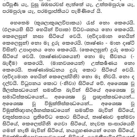
පරිපූර්‍ණ යැ, වුසූ බඹසරවස් ඇත්තේ යැ, උත්තමපුරුෂ යැ,
පරමපුරුෂ යැ, පරමප්‍රාප්තියට පැමිණියේ යි.
හෙතෙම (කුශලාකුශලවිපාකය) රැස් නො කෙරෙයි.
(ඵලයෙහි සිටි හෙයින් විපාක) විධ්වංශනය නො කෙරෙයි.
කෙලෙසුන් නසා සිටියේ වෙයි. (අවිද්‍යමාන හෙයින්
කෙලෙසුන්) නො මැ දුරු කෙරෙයි. (තෘෂ්ණා - මාන දෘෂ්ටි
විසින්) උපාදානය නො කෙරෙයි. (කෙලෙසුන්) දුරු කොට
සිටියේ වෙයි. (තෘෂ්ණාවශයෙන්) නො මැ සීවනය (-
බැඳීම) කෙරෙයි. (මානවශයෙන්) උත්කර්‍ෂණය නො
කෙරෙයි. තෘෂ්ණාබන්‍ධනය දුරු කොට සිටියේ වෙයි.
(අවිද්‍යමාන හෙයින් කෙලෙස්ගිනි) නො මැ නිවයි. නො ද
දල්වයි. විධූපනය කොට (-නිවා) සිටියේ වේ. අශෛක්‍ෂ වූ
ශීලස්කන්‍ධයෙන් සමන්‍විත බැවින් සිටියේ අශෛක්‍ෂ වූ
සමාධිස්කන්‍ධයෙන්... අශෛක්‍ෂ වූ ප්‍රඥාස්කන්‍ධයෙන්...
අශෛක්‍ෂ වූ විමුක්තිස්කන්‍ධයෙන්... අශෛක්‍ෂ වූ
විමුක්තිඥානදර්‍ශනස්කන්‍ධයෙන් සමන්‍විත බැවින් සිටියේ,
චතුස්සත්‍යය ප්‍රතිවේධ කොට සිටියේ, තෘෂ්ණාව ඉක්මවා
සිටියේ, කෙලෙස්ගිනි ගෙවා සිටියේ, නැවත සංසාරයෙහි
ගමන් නැති බැවින් සිටියේ, නයග්‍රහණයෙන් ගෙන සිටියේ,