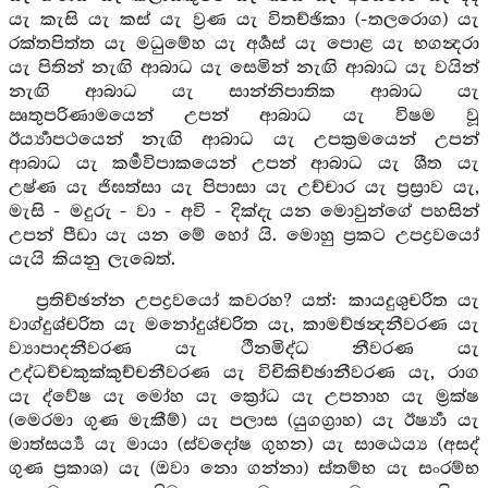
යැ කැසි යැ කස් යැ ව්‍රණ යැ විතච්ඡිකා (-තලරොග) යැ
රක්තපිත්ත යැ මධුමේහ යැ අර්‍ශස් යැ පොළ යැ භගන්‍දරා
යැ පිතින් නැඟි ආබාධ යැ සෙමින් නැඟි ආබාධ යැ වයින්
නැඟි ආබාධ යැ සාන්නිපාතික ආබාධ යැ
ඍතුපරිණාමයෙන් උපන් ආබාධ යැ විෂම වූ
ඊර්‍ය්‍යාපථයෙන් නැඟි ආබාධ යැ උපක්‍රමයෙන් උපන්
ආබාධ යැ කර්‍මවිපාකයෙන් උපන් ආබාධ යැ ශීත යැ
උෂ්ණ යැ ජිඝත්සා යැ පිපාසා යැ උච්චාර යැ ප්‍රස්‍රාව යැ,
මැසි - මදුරු - වා - අවි - දික්දැ යන මොවුන්ගේ පහසින්
උපන් පීඩා යැ යන මේ හෝ යි. මොහු ප්‍රකට උපද්‍රවයෝ
යැයි කියනු ලැබෙත්.
ප්‍රතිච්ඡන්න උපද්‍රවයෝ කවරහ? යත්: කායදුශුචරිත යැ
වාග්දුශ්චරිත යැ මනෝදුශ්චරිත යැ, කාමච්ඡන්‍දනීවරණ යැ
ව්‍යාපාදනීවරණ යැ ථීනමිද්ධ නීවරණ යැ
උද්ධච්චකුක්කුච්චනීවරණ යැ විචිකිච්ඡානීවරණ යැ, රාග
යැ ද්වේෂ යැ මෝහ යැ ක්‍රෝධ යැ උපනාහ යැ ම්‍රක්ෂ
(මෙරමා ගුණ මැකීම්) යැ පලාස (යුගග්‍රාහ) යැ ඊර්‍ෂ්‍යා යැ
මාත්සර්‍ය්‍ය යැ මායා (ස්වදෝෂ ගුහන) යැ සාඨෙය්‍ය (අසද්
ගුණ ප්‍රකාශ) යැ (ඔවා නො ගන්නා) ස්තම්භ යැ සංරම්භ