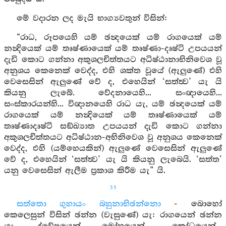
මේ වදාරන ලද මැයි භාග්‍යවතුන් විසින්:
“රාධ, රූපයෙහි යම් ඡන්‍දයෙක් යම් රාගයෙක් යම්
නන්‍දියෙක් යම් තෘෂ්ණායෙක් යම් තෘෂ්ණා-දෘෂ්ටි උපයයන්
දැඩි කොට ගන්නා අකුශලචිත්තයට අධිෂ්ඨානාභිනිවෙශ වූ
අනුශය කෙනෙක් වෙද්ද, එහි ශක්ත වූයේ (ඇලුණේ) එහි
වෙසෙසින් ඇලුණේ වේ ද, එහෙයින් ‘සත්ත්‍ව’ යැ යි
කියනු ලැබේ. වේදනායෙහි... සංඥායෙහි...
සංස්කාරයන්හි... විඥානයෙහි රාධ යැ, යම් ඡන්‍දයෙක් යම්
රාගයෙක් යම් නන්‍දියෙක් යම් තෘෂ්ණායෙක් යම්
තෘෂ්ණාදෘෂ්ටි සඞ්ඛ්‍යාත උපයයන් දැඩි කොට ගන්නා
අකුශලචිත්තයට අධිෂ්ඨාන-අභිනිවෙශ වූ අනුශය කෙනෙක්
වෙද්ද, එහි (යම්හෙයකින්) ඇලුණේ වෙසෙසින් ඇලුණේ
වේ ද, එහෙයින් ‘සත්ත්‍ව’ යැ යි කියනු ලැබෙයි. ‘සත්ත’
යනු වෙසෙසින් ඇලීම ප්‍රකාශ කිරීම යැ” යි.
35
සත්තො ගුහායං බහුනාභිඡන්නො
- බොහෝ
කෙලෙසුන් විසින් ඡන්න (වැසුණේ) යැ: රාගයෙන් ඡන්න