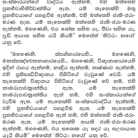
සංස්කාරයන්ගේ වෘද්ධිය ඇත්නම්, එහි මත්තෙහි
පුනර්‍භවාභිනිර්වෘත්තිය ඇත. යම් තැනෙක්හි මතු
පුනර්‍භවයාගේ පහළවීම ඇත්නම්, එහි මත්තෙහි ජාති-ජරා-
මරණ ඇත. යම් තැනෙක්හි මත්තෙහි ජාති-ජරා-මරණ
ඇත්නම්, මහණෙනි, එය ශෝක සහිත යැ, පීඩා සහිත යැ,
දැඩි ආයාස සහිත යයි කියමි” මෙසේත් ‘තිට්ඨං නරෝ’
යනු වේ.
“මහණෙනි, ස්පර්‍ශාහාරයෙහි... මහණෙනි,
මනස්සඤ්චෙතනාහාරයෙහි... මහණෙනි, විඥානාහාරයෙහි
ඉදින් රාගය ඇත්නම්, නන්‍දිය ඇත්නම්, තෘෂ්ණාව ඇත්නම්,
එහි ප්‍රතිසන්‍ධිවිඥානය පිහිටියේ වැඩුණේ වෙයි. යම්
තැනෙක්හි විඥානය පිහිටියේ වැඩුණේ වේ නම්, එහි
නාමරූපාවක්‍රාන්තිය ඇත. යම් තැනෙක්හි
නාමරූපාවක්‍රාන්තිය ඇත් නම්, එහි සංස්කාරයන්ගේ
වැඩීම ඇත. යම් තැනෙක්හි සංස්කාරවෘද්ධිය ඇත්නම්,
එහි පුනර්‍භවයාගේ පහළවීම ඇත. යම් තැනෙක්හි
පුනර්‍භවයාගේ පහළවීම ඇත් නම්, එහි මත්තෙහි ජාති-ජරා-
මරණ ඇත. යම් තැනෙක්හි ආයති ජාති-ජරා-මරණ
ඇත්නම්, මහණෙනි, එය සශොක යැ සදර යැ සඋපායාස
යැයි කියමි” මෙසේත් ‘තිට්ඨං නරෝ’ යනු වේ.