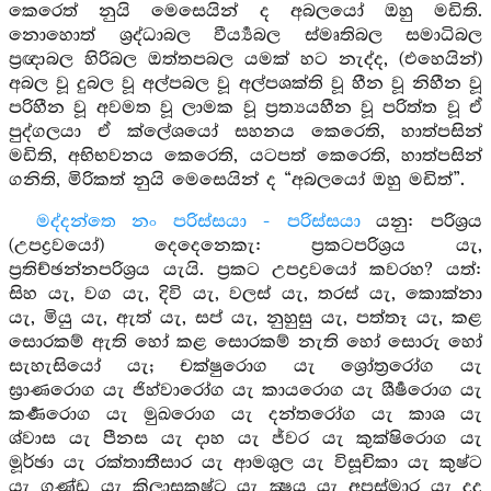
කෙරෙත් නුයි මෙසෙයින් ද අබලයෝ ඔහු මඩිති.
නොහොත් ශ්‍රද්ධාබල වීර්‍ය්‍යබල ස්මෘතිබල සමාධිබල
ප්‍රඥාබල හිරිබල ඔත්තපබල යමක් හට නැද්ද, (එහෙයින්)
අබල වූ දුබල වූ අල්පබල වූ අල්පශක්ති වූ හීන වූ නිහීන වූ
පරිහීන වූ අවමත වූ ලාමක වූ ප්‍රත්‍යයහීන වූ පරිත්ත වූ ඒ
පුද්ගලයා ඒ ක්ලේශයෝ සහනය කෙරෙති, හාත්පසින්
මඩිති, අභිභවනය කෙරෙති, යටපත් කෙරෙති, හාත්පසින්
ගනිති, මිරිකත් නුයි මෙසෙයින් ද “අබලයෝ ඔහු මඩිත්”.
මද්දන්තෙ නං පරිස්සයා - පරිස්සයා
යනු: පරිශ්‍රය
(උපද්‍රවයෝ) දෙදෙනෙකැ: ප්‍රකටපරිශ්‍රය යැ,
ප්‍රතිච්ඡන්නපරිශ්‍රය යැයි. ප්‍රකට උපද්‍රවයෝ කවරහ? යත්:
සිහ යැ, වග යැ, දිවි යැ, වලස් යැ, තරස් යැ, කොක්නා
යැ, මියු යැ, ඇත් යැ, සප් යැ, නුහුසු යැ, පත්තෑ යැ, කළ
සොරකම් ඇති හෝ කළ සොරකම් නැති හෝ සොරු හෝ
සැහැසියෝ යැ; චක්ෂුරොග යැ ශ්‍රෝත්‍රරෝග යැ
ඝ්‍රාණරොග යැ ජිහ්වාරෝග යැ කායරොග යැ ශීර්‍ෂරොග යැ
කර්‍ණරොග යැ මුඛරොග යැ දන්තරෝග යැ කාශ යැ
ශ්වාස යැ පීනස යැ දාහ යැ ජ්වර යැ කුක්ෂිරොග යැ
මූර්ඡා යැ රක්තාතීසාර යැ ආමශුල යැ විසූචිකා යැ කුෂ්ට
යැ ගණ්ඩ යැ කිලාසකුෂ්ට යැ ක්‍ෂය යැ අපස්මාර යැ දද