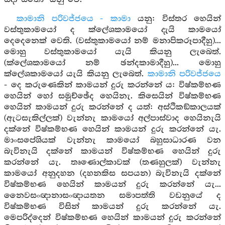
කාමානි පරිවජ්ජයෙ - කාමා
යනු: විස්තර හෙයින්
වස්තුකාමයෝ ද ක්ලේශකාමයෝ දැයි කාමයෝ
දෙදෙනෙක් වෙති. (වස්තුකාමයෝ නම් මනාපිකරූපාදීහු)...
මොහු වස්තුකාමයෝ යැයි කියනු ලැබෙත්.
(ක්ලේශකාමයෝ නම් ඡන්දකාමාදීහු)... මොහු
ක්ලේශකාමයෝ යැයි කියනු ලැබෙත්.
කාමානි පරිවජ්ජයෙ
- දෙ කරුණෙකින් කාමයන් දුරු කරන්නේ ය: විෂ්කම්භණ
හෙයින් හෝ සමුච්ඡේද හෙයිනැ. කිසෙයින් විෂ්කම්භණ
හෙයින් කාමයන් දුරු කරන්නේ ද යත්: අස්ථිකඞ්කාලයක්
(ඇටසැකිල්ලක්) වැන්නැ කාමයෝ අල්පාස්වාද හෙයිනැයි
දක්නේ විෂ්කම්භණ හෙයින් කාමයන් දුරු කරන්නේ යැ.
මාංසපේශියක් වැන්නැ කාමයෝ බහුසාධාරණ වන
බැවිනැයි දක්නේ කාමයන් විෂ්කම්භණ හෙයින් දුරු
කරන්නේ යැ. තෘණොල්කාවක් (තණහුලක්) වැන්නැ
කාමයෝ අනුදහන (දහනකිස සපයන) බැවිනැයි දක්නේ
විෂ්කම්භණ හෙයින් කාමයන් දුරු කරන්නේ යැ...
නෛවසංඥානාසංඥායතන සමාපත්ති වඩනුයේ ද
විෂ්කම්භණ විසින් කාමයන් දුරු කරන්නේ යැ.
මෙපරිද්දෙන් විෂ්කම්භණ හෙයින් කාමයන් දුරු කරන්නේ