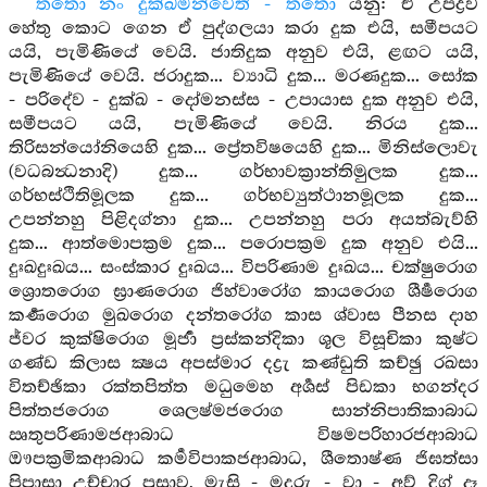
තතො නං දුක්ඛමන්වෙති - තතො
යනු: ඒ උපද්‍රව
හේතු කොට ගෙන ඒ පුද්ගලයා කරා දුක එයි, සමීපයට
යයි, පැමිණියේ වෙයි. ජාතිදුක අනුව එයි, ළඟට යයි,
පැමිණියේ වෙයි. ජරාදුක... ව්‍යාධි දුක... මරණදුක... සෝක
- පරිදේව - දුක්ඛ - දෝමනස්ස - උපායාස දුක අනුව එයි,
සමීපයට යයි, පැමිණියේ වෙයි. නිරය දුක...
තිරිසන්යෝනියෙහි දුක... ප්‍රේතවිෂයෙහි දුක... මිනිස්ලොවැ
(වධබන්‍ධනාදි) දුක... ගර්භාවක්‍රාන්තිමුලක දුක...
ගර්භස්ථිතිමූලක දුක... ගර්භව්‍යුත්ථානමූලක දුක...
උපන්නහු පිළිදග්නා දුක... උපන්නහු පරා අයත්බැව්හි
දුක... ආත්මොපක්‍රම දුක... පරොපක්‍රම දුක අනුව එයි...
දුඃඛදුඃඛය... සංස්කාර දුඃඛය... විපරිණාම දුඃඛය... චක්ෂුරොග
ශ්‍රොතරොග ඝ්‍රාණරොග ජිහ්වාරෝග කායරොග ශීර්‍ෂරොග
කර්‍ණරොග මුඛරොග දන්තරෝග කාස ශ්වාස පීනස දාහ
ජ්වර කුක්ෂිරොග මූර්‍ජා ප්‍රස්කන්දිකා ශූල විසූචිකා කුෂ්ට
ගණ්ඩ කිලාස ක්‍ෂය අපස්මාර දද්‍රැ කණ්ඩුති කච්ඡු රඛසා
විතච්ඡිකා රක්තපිත්ත මධුමෙහ අර්‍ශස් පිඩකා භගන්දර
පිත්තජරොග ශෙලෂ්මජරොග සාන්නිපාතිකාබාධ
ඍතුපරිණාමජආබාධ විෂමපරිහාරජආබාධ
ඖපක්‍රමිකආබාධ කර්‍මවිපාකජආබාධ, ශීතොෂ්ණ ජිඝත්සා
පිපාසා උච්චාර ප්‍රස්‍රාව, මැසි - මදුරු - වා - අව් දිග් දෑ