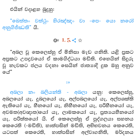
එයින් වදාළහ බුදුහු:
“ඛෙත්තං වත්ථුං හිරඤ්ඤං වා -පෙ- යො නරෝ
අනුගිජ්ඣති”
යි.
1. 5.
“අබල වූ කෙලෙස්හු ඒ මිනිසා මැඩ ගනිති. යළි ප්‍රකට
අප්‍රකට උපද්‍රවයෝ ඒ කාමගිද්ධයා මඩිති. එහෙයින් සිදුරු
වූ නැවකට ජලය වදනා සෙයින් ජාත්‍යාදි දුක ඔහු අනුව
යේ”
19
අබලා නං බලියන්ති - අබලා
යනු: කෙලෙස්හු,
අබලයෝ යැ, දුබලයෝ යැ, අල්පබලයෝ යැ, අල්පශක්ති
ඇතියෝ යැ, හීනයෝ යැ, නිහීනයෝ යැ, පරිහීනයෝ යැ,
අවමත(අවඥාත)යෝ යැ, ලාමකයෝ යැ, ප්‍රත්‍යයහීනයෝ
යැ, පරිත්තයෝ යි. ඒ කෙලෙස්හු ඒ පුද්ගලයා සහනය
කෙරෙති (-මඩිති), හාත්පසින් මඩිති, අභිභවනය කෙරෙති,
යටපත් කෙරෙති, හාත්පසින් අල්වාගනිති, මර්දනය