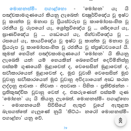
මොහනස්මිං පගාළ්හො
- ‘මෝහන’ යැ යි
පඤ්චකාමගුණයෝ කියනු ලැබෙත්: චක්‍ෂුර්විඥේය වූ ඉෂ්ට
වූ කාන්ත වූ මනාප වු ප්‍රියස්වරූප වු කාමෝපසංහිත වූ
රජනීය වූ රූපයෝ යැ, ශ්‍රෝත්‍රවිඥේය වූ ... ශබ්දයෝ යැ,
ඝ්‍රාණවිඥේය වු ... ගන්‍ධයෝ යැ, ජිහ්වාවිඥේය වූ ...
රසයෝ යැ, කායවිඥේය වූ ඉෂ්ට වූ කාන්ත වූ මනාප වු
ප්‍රියරූප වු කාමෝපසංහිත වූ රජනීය වූ ස්ප්‍රෂ්ටව්‍යයෝ යි.
කුමක් හෙයින් පඤ්චකාමගුණයෝ ‘මෝහන’ යි කියනු
ලැබෙති යත්: යම් හෙයකින් බෙහෙවින් දෙවිමිනිස්හු
පස්කම් ගුණයෙහි මුළාවෙත් ද, වෙසෙසින් මුළාවෙත් ද,
සර්‍වාකාරයෙන් මුළාවෙත් ද, මූඪ වූවාහි වෙසෙසින් මූඪ
වූවාහු සර්‍වාකාරයෙන් මූඪ වූවාහු අවිද්‍යායෙන් අන්‍ධ කරන
ලද්දාහු ආවෘත - නිවෘත - අපවෘත - පිහිත - ප්‍රතිච්ඡන්න -
ප්‍රතිකුඤ්චිත වූවාහු වෙත් ද, එකරුණෙන් පස්කම් ගුණ
‘මෝහන’ යැ යි කියනු ලැබෙත්. මොහනස්මිං පගාළ්හො
- මොහනයෙහි පිවිසියේ ඇතුළු වූයේ ඇතුළත
බැසගත්තේ ගැලුණේ නුයි ‘තිට්ඨං නරෝ මොහනස්මිං
පගාළ්හා’ යනු වේ.
39