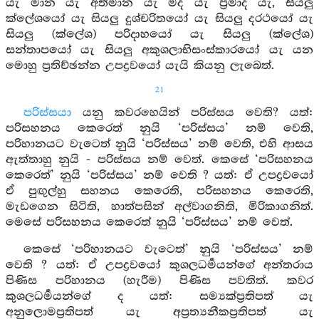
යැ මාන යැ අතිමාන යැ මද යැ ප්‍රමාද යැ, සියලු
ක්ලේශයෝ යැ සියලු දුශ්චරිතයෝ යැ සියලු දරථයෝ යැ
සියලු (ක්ලේශ) පරිදාහයෝ යැ සියලු (ක්ලේශ)
සන්තාපයෝ යැ සියලු අකුශලාභිසංස්කාරයෝ යැ යන
මොහු ප්‍රතිච්ඡන්න උපද්‍රවයෝ යැයි කියනු ලැබෙත්.
21
පරිස්සයා
යනු කවරහෙයින් පරිස්සය වෙති? යත්:
පරිසහනය කෙරෙත් නුයි ‘පරිස්සය’ නම් වෙති,
පරිහානයට වැටෙත් නුයි ‘පරිස්සය’ නම් වෙති, එහි ආසය
ඇත්තාහු නුයි - පරිස්සය නම් වෙත්. කෙසේ ‘පරිසහනය
කෙරෙත්’ නුයි ‘පරිස්සය’ නම් වෙති ? යත්: ඒ උපද්‍රවයෝ
ඒ පුඟුල්හු සහනය කෙරෙති, පරිසහනය කෙරෙති,
මැඩගෙන සිටිති, හාත්පසින් අල්වාගනිති, මිරිකාගනිත්.
මෙසේ පරිසහනය කෙරෙත් නුයි ‘පරිස්සය’ නම් වෙත්.
කෙසේ ‘පරිහානයට වැටෙත්’ නුයි ‘පරිස්සය’ නම්
වෙති ? යත්: ඒ උපද්‍රවයෝ කුශලධර්‍මයන්ගේ අන්තරාය
පිණිස පරිහානය (හැරීම) පිණිස පවතිත්. කවර
කුශලධර්‍මයන්ගේ ද යත්: සම්‍යක්ප්‍රතිපත් යැ
අනුලොමප්‍රතිපත් යැ අප්‍රත්‍යනීකප්‍රතිපත් යැ