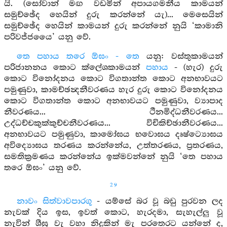
යි. (සෝවාන් මඟ වඩමින් අපායගමනීය කාමයන්
සමුච්ඡේද හෙයින් දුරු කරන්නේ යැ)... මෙසෙයින්
සමුච්ඡේද හෙයින් කාමයන් දුරු කරන්නේ නුයි ‘කාමානි
පරිවජ්ජයෛ’ යනු වේ.
තෙ පහාය තරෙ ඕඝං - තෙ
යනු: වස්තුකාමයන්
පරිජානනය කොට ක්ලේශකාමයන්
පහාය
- (හැර) දුරු
කොට විනෝදනය කොට විගතාන්ත කොට අනභාවයට
පමුණුවා, කාමච්ඡන්‍දනීවරණය හැර දුරු කොට විනෝදනය
කොට විගතාන්ත කොට අනභාවයට පමුණුවා, ව්‍යාපාද
නීවරණය... ථීනමිද්ධනීවරණය...
උද්ධච්චකුක්කුච්චනීවරණය... විචිකිච්ඡානීවරණය...
අනභාවයට පමුණුවා, කාමෝඝය භවොඝය දෘෂ්ට්‍යොඝය
අවිද්‍යොඝය තරණය කරන්නේය, උත්තරණය, ප්‍රතරණය,
සමතික්‍රමණය කරන්නේය ඉක්මවන්නේ නුයි ‘තෙ පහාය
තරෙ ඕඝං’ යනු වේ.
29
නාවං සිත්වාවපාරගූ
- යම්සේ බර වූ බඩු පුරවන ලද
නැවක් දිය ඉස, ඉවත් කොට, හැරදමා, සැහැල්ලු වූ
නැවින් ශීඝ්‍ර වැ වහා නිදුකින් මැ පරතෙරට යන්නේ ද,