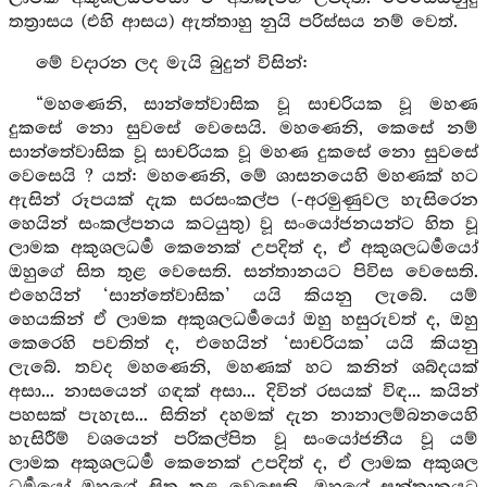
තත්‍රාසය (එහි ආසය) ඇත්තාහු නුයි පරිස්සය නම් වෙත්.
මේ වදාරන ලද මැයි බුදුන් විසින්:
“මහණෙනි, සාන්තේවාසික වූ සාචරියක වූ මහණ
දුකසේ නො සුවසේ වෙසෙයි. මහණෙනි, කෙසේ නම්
සාන්තේවාසික වූ සාචරියක වූ මහණ දුකසේ නො සුවසේ
වෙසෙයි ? යත්: මහණෙනි, මේ ශාසනයෙහි මහණක් හට
ඇසින් රූපයක් දැක සරසංකල්ප (-අරමුණුවල හැසිරෙන
හෙයින් සංකල්පනය කටයුතු) වූ සංයෝජනයන්ට හිත වූ
ලාමක අකුශලධර්‍ම කෙනෙක් උපදිත් ද, ඒ අකුශලධර්‍මයෝ
ඔහුගේ සිත තුළ වෙසෙති. සන්තානයට පිවිස වෙසෙති.
එහෙයින් ‘සාන්තේවාසික’ යයි කියනු ලැබේ. යම්
හෙයකින් ඒ ලාමක අකුශලධර්‍මයෝ ඔහු හසුරුවත් ද, ඔහු
කෙරෙහි පවතිත් ද, එහෙයින් ‘සාචරියක’ යයි කියනු
ලැබේ. තවද මහණෙනි, මහණක් හට කනින් ශබ්දයක්
අසා... නාසයෙන් ගඳක් අසා... දිවින් රසයක් විඳ... කයින්
පහසක් පැහැස... සිතින් දහමක් දැන නානාලම්බනයෙහි
හැසිරීම් වශයෙන් පරිකල්පිත වූ සංයෝජනීය වූ යම්
ලාමක අකුශලධර්‍ම කෙනෙක් උපදිත් ද, ඒ ලාමක අකුශල