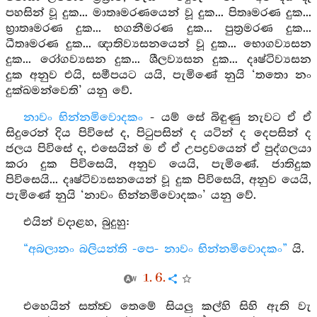
පහසින් වූ දුක... මාතෘමරණයෙන් වූ දුක... පිතෘමරණ දුක...
භ්‍රාතෘමරණ දුක... භගනීමරණ දුක... පුත්‍රමරණ දුක...
ධීතෘමරණ දුක... ඥාතිව්‍යසනයෙන් වූ දුක... භොගව්‍යසන
දුක... රෝගව්‍යසන දුක... ශීලව්‍යසන දුක... දෘෂ්ටිව්‍යසන
දුක අනුව එයි, සමීපයට යයි, පැමිණේ නුයි ‘තතො නං
දුක්ඛමන්වෙති’ යනු වේ.
නාවං භින්නමිවොදකං
- යම් සේ බිඳුණු නැවට ඒ ඒ
සිදුරෙන් දිය පිවිසේ ද, පිටුපසින් ද යටින් ද දෙපසින් ද
ජලය පිවිසේ ද, එසෙයින් ම ඒ ඒ උපද්‍රවයෙන් ඒ පුද්ගලයා
කරා දුක පිවිසෙයි, අනුව යෙයි, පැමිණේ. ජාතිදුක
පිවිසෙයි... දෘෂ්ටිව්‍යසනයෙන් වූ දුක පිවිසෙයි, අනුව යෙයි,
පැමිණේ නුයි ‘නාවං භින්නමිවොදකං’ යනු වේ.
එයින් වදාළහ, බුදුහු:
“අබලානං බලියන්ති -පෙ- නාවං භින්නමිවොදකං”
යි.
1. 6.
එහෙයින් සත්ත්‍ව තෙමේ සියලු කල්හි සිහි ඇති වැ