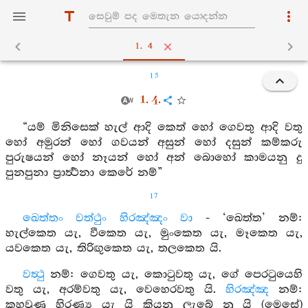
1. 4
15
1. 4.
“යම් මිනිසෙක් හැල් ආදි කෙත් හෝ ගෙවතු ආදි වතු
හෝ අමුරන් හෝ ගවයන් අසුන් හෝ දසුන් කම්කරු
පුරුෂයන් හෝ නෑයන් හෝ අන් බොහෝ කාමයනු දු
පුනපුනා ප්‍රාර්‍ත්‍ථනා කෙරේ නම්”
17
ඛෙත්තං වත්ථුං හිරඤ්ඤං වා
- ‘ඛෙත්ත’ නම්:
හැල්කෙත යැ, වීකෙත යැ, මුංකෙත යැ, මෑකෙත යැ,
යවකෙත යැ, තිරිඟුකෙත යැ, තලකෙත යි.
වත්‍ථු
නම්: ගෙවතු යැ, කොටුවතු යැ, ගේ පෙරටුයෙහි
වතු යැ, අරම්වතු යැ, වෙහෙරවතු යි.
හිරඤ්ඤ
නම්:
කහවුණු හිරණ්‍ය යැ යි කියනු ලැබේ නු යි (මෙසේ)