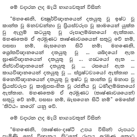
මේ වදාරන ලද මැයි භාග්‍යවතුන් විසින්:
“මහණෙනි, චක්‍ෂුර්විඥානයෙන් දතයුතු වූ ඉෂ්ට වූ
කාන්ත වූ මනවඩන්නා වු ප්‍රියස්වරූප වූ කාමයෙන් යුක්ත
වු ඇලුම් කටයුතු වූ රූපාලම්බනයෝ ඇත්තාහ.
මහණතෙම ඒ අරමුණට තෘෂ්ණාවශයෙන් සතුටු වේ නම්,
පසසා නම්, බැසගෙන සිටී නම්; මහණෙනි,
ශ්‍රෝතවිඥානයෙන් දතයුතු වූ ... ශබ්දයෝ ඇත
ඝ්‍රාණවිඥානයෙන් දතයුතු වූ ... ගන්‍ධයෝ ඇත ...
ජිහ්වාවිඥානයෙන් දතයුතු වූ ... රසයෝ ඇත ...
කායවිඥානයෙන් දතයුතු වූ ... ස්ප්‍රෂ්ටව්‍යයෝ ඇත්තාහ ...
මනෝවිඥානයෙන් දතයුතු වූ ඉෂ්ට වූ කාන්ත වූ මනාප වූ
ප්‍රියස්වරූප වූ කාමූපසංහිත වූ රජනීය වූ ධර්‍මාලම්බනයෝ
ඇත්තාහ. මහණතෙම ඒ අරමුණට (තෘෂ්ණාවශයෙන්)
සතුටු වේ නම්, පසසා නම්, බැසගෙන සිටී නම්” මෙසේත්
‘තිට්ඨං නරෝ’ යනු වේ.
මේ වදාරන ලද මැයි භාග්‍යවතුන් විසින්:
“මහණෙනි, (තෘෂ්ණා-දෘෂ්ටි උපය විසින්) රූපයට
පැමිණි හෝ විඥානය සිටුනේ රූපය අරමුණු කොට