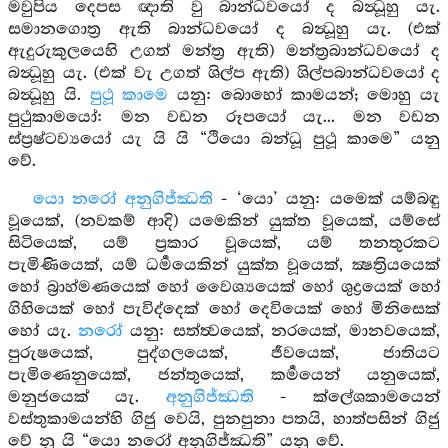
මවුපිය දෙපස ඥාති වු බාන්ධවයෝ ද බන්‍ධූහු යැ.
සමානගොත්‍ර ඇති බාන්ධවයෝ ද බන්‍ධූහු යැ. (එක්
ඇදුරුකුලයෙහි උගත් මන්ත්‍ර ඇති) මන්ත්‍රබාන්ධවයෝ ද
බන්‍ධූහු යැ. (එක් වැ උගත් ශිල්ප ඇති) ශිල්පබාන්ධවයෝ ද
බන්‍ධූහු යි.
පුථූ කාමෙ
යනු: බොහෝ කාමයන්; මොහු යැ
පුථුකාමයෝ: මන වඩන රූපයෝ යැ... මන වඩන
ස්ප්‍රෂ්ටව්‍යයෝ යැ යි යි “ථියො බන්ධූ පුථූ කාමෙ” යනු
වේ.
යො නරෝ අනුගිජ්ඣති
- ‘යො’ යනු: යමෙක් යම්බඳු
වූයෙක්, (නවකම් ආදි) යමෙකින් යුක්ත වූයෙක්, යම්සේ
සිටියෙක්, යම් ප්‍රකාර වූයෙක්, යම් තනතුරකට
පැමිණියෙක්, යම් ධර්‍මයෙකින් යුක්ත වූයෙක්, ක්‍ෂත්‍රියයෙක්
හෝ බ්‍රාහ්මණයෙක් හෝ වෛශ්‍යයෙක් හෝ ශුද්‍රයෙක් හෝ
ගිහියෙක් හෝ පැවිද්දෙක් හෝ දෙවියෙක් හෝ මිනිසෙක්
හෝ යැ.
නරෝ
යනු: සත්ත්‍වයෙක්, නරයෙක්, මානවයෙක්,
පුරුෂයෙක්, පුද්ගලයෙක්, ජීවයෙක්, ජාතියට
පැමිණෙනුයෙක්, ජන්තුයෙක්, කර්‍මයෙන් යනුයෙක්,
මනුජයෙක් යැ.
අනුගිජ්ඣති
- ක්ලේශකාමයෙන්
වස්තුකාමයන්හි ගිජු වෙයි, පුනපුනා පතයි, හාත්පසින් ගිජු
වේ නු යි “යො නරෝ අනුගිජ්ඣති” යනු වේ.