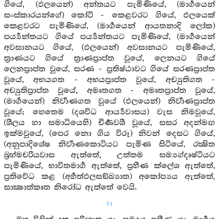
ගියේ, (ඵලයෙන්) අන්තයට පැමිණියේ, (මාර්‍ගයෙන්
සංස්කාරයන්ගේ) කෝටි - කෙළවරට ගියේ, ඵලයෙක්
කෙළවරට පැමිණියේ, (මාර්‍ගයෙන් ආයතනාදි ලෝක)
පර්‍ය්‍යන්තයට ගියේ පර්‍ය්‍යන්තයට පැමිණියේ, (මාර්‍ගයෙන්
අවසානයට ගියේ, (ඵලයෙන්) අවසානයට පැමිණියේ,
ත්‍රාණයට ගියේ ත්‍රාණප්‍රාප්ත වූයේ, ලෙනයට ගියේ
ලෙනප්‍රාප්ත වූයේ, සරණ - ප්‍රතිෂ්ඨාවට ගියේ සරණප්‍රාප්ත
වූයේ, අභයගත - අභයප්‍රාප්ත වූයේ, අච්‍යුතිගත -
අච්‍යුතිප්‍රාප්ත වූයේ, අමෘතගත - අමෘතප්‍රාප්ත වූයේ,
(මාර්‍ගයෙන්) නිර්‍වාණගත වූයේ (ඵලයෙන්) නිර්‍වාණප්‍රාප්ත
වූයේ; හෙතෙම (දශවිධ ආර්‍ය්‍යවාසය) වැස නිමවූයේ,
(ශීලය හා සමාධියෙහි) චීර්‍ණවශී වූයේ, සසර අදන්මඟ
ඉක්මවූයේ, (පෙර නො ගිය විරූ) නිවන් දෙසට ගියේ,
(අනුපාදිශේෂ නිර්‍වාණකොටියට පැමිණ සිටියේ, රක්‍ෂිත
බ්‍රහ්මචරියවාස ඇත්තේ, උත්තම සම්‍යග්දෘෂ්ටියට
පැමිණියේ, භාවිතමාර්‍ග ඇත්තේ, ප්‍රහීණ ක්ලේශ ඇත්තේ,
ප්‍රතිවේධ කළ (අර්‍හත්ඵලසඞ්ඛ්‍යාත) අකෝප්‍යය ඇත්තේ,
සාක්‍ෂාත්කෘත නිරෝධ ඇත්තේ වෙයි.
31