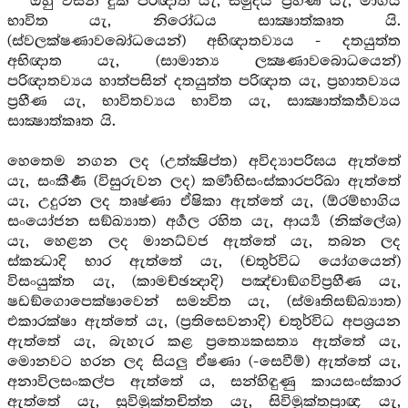
ඔහු විසින් දුක පරිඥාත යැ, සමුදය ප්‍රහීණ යැ, මාර්‍ගය
භාවිත යැ, නිරෝධය සාක්‍ෂාත්කෘත යි.
(ස්වලක්ෂණාවබෝධයෙන්) අභිඥාතව්‍යය - දතයුත්ත
අභිඥාත යැ, (සාමාන්‍ය ලක්‍ෂණාවබොධයෙන්)
පරිඥාතව්‍යය හාත්පසින් දතයුත්ත පරිඥාත යැ, ප්‍රහාතව්‍යය
ප්‍රහීණ යැ, භාවිතව්‍යය භාවිත යැ, සාක්‍ෂාත්කර්‍තව්‍යය
සාක්‍ෂාත්කෘත යි.
හෙතෙම නගන ලද (උත්ක්‍ෂිප්ත) අවිද්‍යාපරිඝය ඇත්තේ
යැ, සංකීර්‍ණ (විසුරුවන ලද) කර්‍මාභිසංස්කාරපරිඛා ඇත්තේ
යැ, උදුරන ලද තෘෂ්ණා ඒෂිකා ඇත්තේ යැ, (ඕරම්භාගිය
සංයෝජන සඞ්ඛ්‍යාත) අර්‍ගල රහිත යැ, ආර්‍ය්‍ය (නික්ලේශ)
යැ, හෙළන ලද මානධ්වජ ඇත්තේ යැ, තබන ලද
ස්කන්‍ධාදි භාර ඇත්තේ යැ, (චතුර්විධ යෝගයෙන්)
විසංයුක්ත යැ, (කාමච්ඡන්‍දාදි) පඤ්චාඞ්ගවිප්‍රහීණ යැ,
ෂඩඞ්ගොපෙක්ෂාවෙන් සමන්‍විත යැ, (ස්මෘතිසඞ්ඛ්‍යාත)
එකාරක්ෂා ඇත්තේ යැ, (ප්‍රතිසෙවනාදි) චතුර්විධ අපශ්‍රයන
ඇත්තේ යැ, බැහැර කළ ප්‍රත්‍යෙකසත්‍ය ඇත්තේ යැ,
මොනවට හරන ලද සියලු ඒෂණා (-සෙවීම්) ඇත්තේ යැ,
අනාවිලසංකල්ප ඇත්තේ ය, සන්හිඳුණු කායසංස්කාර
ඇත්තේ යැ, සුවිමුක්තචිත්ත යැ, සිවිමුක්තප්‍රාඥ යැ,