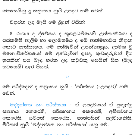
මෙසෙයිනු දු තත්‍රාසය නුයි උපද්‍රව නම් වෙත්.
වදාරන ලද මැයි මේ බුදුන් විසින්:
8. රාගය ද ද්වේෂය ද කුශලධර්‍මයෙහි උත්කණ්ඨාව ද
පස්කම්හි ඇලීම හා ලොමහර්‍ෂය ද මේ ආත්මභාවය නිදාන
කොට ඇත්තාහුය. මේ අත්බැවින් උපන්නාහුය. ලාමක වූ
මනොවිතර්කයෝ මේ අත්බැවින් ඉපද, කුඩාදරුවන් දිග
හුයකින් පය බැඳ හරන ලද කවුඩකු සෙයින් සිත (බැඳ
භවයෙහි) හැර පියත්.
25
මේ පරිද්දෙන් ද තත්‍රාසය නුයි - ‘පරිස්සය (-උපද්‍රව)’ නම්
වෙත්.
මද්දන්තෙ නං පරිස්සයා
- ඒ උපද්‍රවයෝ ඒ පුඟුල්හු
සහනය කෙරෙති, පරිසහනය කෙරෙති, අභිභවනය
කෙරෙති, යටපත් කෙරෙති, හාත්පසින් අල්වාගනිති,
මිරිකත් නුයි ‘මද්දන්තෙ නං පරිස්සයා’ යනු වේ.