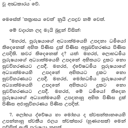
වූ අන්‍ධකාරය වේ.
මෙසේත් ‘තත්‍රාසය වෙත්’ නුයි උපද්‍රව නම් වෙත්.
මේ වදාරන ලද මැයි බුදුන් විසින්:
“මහරජ, පුරුෂයාගේ අධ්‍යාත්මයෙහි උපදනා ධර්‍මයෝ
තිදෙනෙක් අහිත පිණිස දුක් පිණිස අසුඛවිහරණය පිණිස
උපදිති. කවර තිදෙනෙක් ද? යත්: මහරජ, ලොභධර්‍මය
පුරුෂයාගේ අධ්‍යාත්මයෙහි උපදනේ අහිතයට දුකට නො
සුවවිහරණයට උපදී. මහරජ, ද්වේෂධර්‍මය පුරුෂයාගේ
අධ්‍යාත්මයෙහි උපදනේ අහිතයට දුකට නො
සුවවිහරණයට උපදී. මහරජ, මෝහධර්‍මය පුරුෂයාගේ
අධ්‍යාත්මයෙහි උපදනේ අහිතයට දුකට නො
සුවවිහරණයට උපදී. මහරජ, මේ ධර්‍මයෝ තිදෙන
පුරුෂයාගේ අධ්‍යාත්මයෙහි උපදනාහු අහිත පිණිස දුක්
පිණිස අඵාසුවිහරණය පිණිස උපදිත්.
7. ලෝභය ද්වේෂය හා මෝහය ද ස්වසන්තානයෙහි
උපන්නාහු ස්වකීය ඵලය ත්වක්සාර (හුණගසක්) මෙන්
පව්සිත් ඇති පුරුෂයා නසත්.