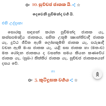
10. සුච්චජ ජාතක යි.
දෙවෙනි පුචිමන්ද වර්‍ග යි.
එහි උද්දාන:
සොරකු සඳහන් කරන පුචිමන්ද ජාතක යැ,
කස්සපමන්‍දිය ජාතකය, සහිත උතුම් ක්‍ෂාන්තිවාදී ජාතක
යැ, දුට්ඨ ජීවිත ඇති ලෝහකුම්භි ජාතක යැ, පරුෂාදී
වචන ඇති මංස ජාතක යැ, යළි සස ජාතක හා (මතංච)
මත රෝදන ජාතකය ද වසන්ත සමය කියන කණවේර
ජාතක යැ, (සුඛං) තිත්තිර ජාතක යැ, සුච්චජ ජාතකයෙන්
දසය වේ.
181
3. කුටිදූසක වර්‍ගය
588. වානරය, තොපගේ හිස ද අත්පාද මිනිසකුට
සමාන ය. එසේ කලැ කවර නම් කාරණයෙකින් තොපට
ගෙයක් නැත් ද?