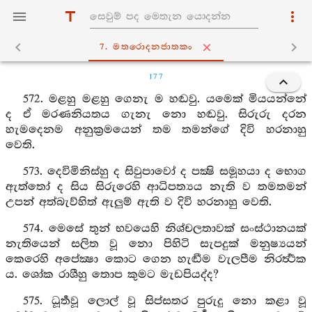
7. මතරොදනජාතකං
177
572. මළහු මළහු ගෙනැ ම හඬවු. යමෙක් මියයන්නේ
ද ඒ මරණනියතය ගැනැ නො හඬවු. සිරුරු දරන
හැමදෙනම අනුක්‍රමයෙන් තම තමන්ගේ දිවි හරනාහු
වෙති.
573. දෙවිමිනිස්හු ද සිවුපාවෝ ද පක්‍ෂි සමූහයා ද භොග
ඇත්තෝ ද සිය සිරුරෙහි ආධිපත්‍යය නැති ව තමතමන්
උපන් අත්බැව්හිත් ඇලුම් ඇති ව දිවි හරනාහු වෙති.
574. මෙසේ තුන් භවයෙහි නිශ්චලතාවක් සංස්ථානයක්
නැතියෙන් සලිත වූ නො පිහිටි සැපදුක් මනුෂ්‍යයන්
කෙරෙහි අපේක්‍ෂා කොට ගෙන හැඬීම වැලපීම නිරර්‍ත්‍ථක
ය. ශෝක රාශීහු තොප කුමට මැඩපියද්ද?
575. ධූර්‍තවූ ලොල් වූ සිප්සතර පුරුදු නො කළා වූ