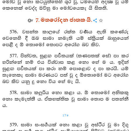
මෝඩ වූ නො කටයුත්තෙහි ශූර වූ, ධර්‍මයෙහි අදක්‍ෂ වූ යම්
කෙනෙක් වෙද්ද ඔව්හු මා මෝඩයෙකැ යි සිතති.
7. මතරෝදන ජාතක යි.
576. වසන්ත කාලයේ රක්ත වර්‍ණය ඇති කණේරු
වෙනෙහි දී ඔබ සාමා නමැති යම් ස්ත්‍රියක් බාහුයෙන්
පෙළී ද ඕ තොමෝ තොපට අරෝග බව කිව.
577. පින්වත, සුළඟ පර්‍වතයක් (තණපතක් සේ) පා කර
හරින්නේ නම් එය විශ්වාස කළ නො හේ ම ය. ඉදින්
සුළඟ පර්‍වතයක් පා කරා නම් පොළොව ද පා කරයි. යම්
තැනෙකැ සාමා මරණයට පත් වූ ද ඕතොමෝ මට අරෝග
බව කිව යනු දු නො විය හේ මැ යි.
578. සාමා කලුරිය නො කළා ය. ඕ තොමෝ අනිකකු
නො කැමැත්තී ය. ඒකභක්තික වූ සාමා තොප ම පතන්නී
ය.
179
579. සාමා සංසර්‍ගයක් නො කළා වූ අස්ථිර වූ මා දිගු