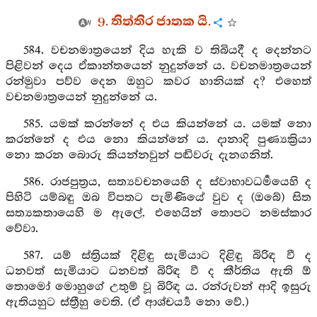
9. තිත්තිර ජාතක යි.
584. වචනමාත්‍රයෙන් දිය හැකි ව තිබියදී ද දෙන්නට
පිළිවන් දෙය ඒකාන්තයෙන් නුදුන්නේ ය. වචනමාත්‍රයෙන්
රන්මුවා පව්ව දෙන ඔහුට කවර හානියක් ද? එහෙත්
වචනමාත්‍රයෙන් නුදුන්නේ ය.
585. යමක් කරන්නේ ද එය කියන්නේ ය. යමක් නො
කරන්නේ ද එය නො කියන්නේ ය. දානාදි පුණ්‍යක්‍රියා
නො කරන බොරු කියන්නවුන් පඬිවරු දැනගනිත්.
586. රාජපුත්‍රය, සත්‍යවචනයෙහි ද ස්වාභාවධර්‍මයෙහි ද
පිහිටි යම්බඳු ඔබ විපතට පැමිණියේ වුව ද (ඔබේ) සිත
සත්‍යකතායෙහි ම ඇලේ. එහෙයින් තොපට නමස්කාර
වේවා.
587. යම් ස්ත්‍රියක් දිළිඳු සැමියාට දිළිඳු බිරිඳ වී ද
ධනවත් සැමියාට ධනවත් බිරිඳ වී ද කීර්තිය ඇති ඕ
තොමෝ මොහුගේ උතුම් වූ බිරිඳ ය. රන්රුවන් ආදි ඉසුරු
ඇතියහුට ස්ත්‍රීහු වෙති. (ඒ ආශ්චර්‍ය්‍ය නො වේ.)