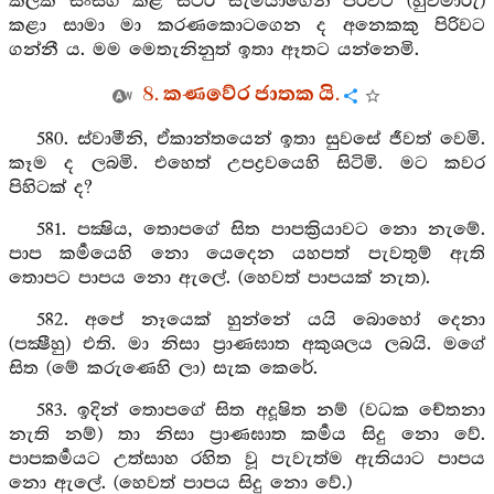
කලක් සංසර්‍ග කළ ස්ථිර සැමියාගෙන් පිරිවට (හුවමාරු)
කළා සාමා මා කරණකොටගෙන ද අනෙකකු පිරිවට
ගන්නී ය. මම මෙතැනිනුත් ඉතා ඈතට යන්නෙමි.
8. කණවේර ජාතක යි.
580. ස්වාමීනි, ඒකාන්තයෙන් ඉතා සුවසේ ජීවත් වෙමි.
කෑම ද ලබමි. එහෙත් උපද්‍රවයෙහි සිටිමි. මට කවර
පිහිටක් ද?
581. පක්‍ෂිය, තොපගේ සිත පාපක්‍රියාවට නො නැමේ.
පාප කර්‍මයෙහි නො යෙදෙන යහපත් පැවතුම් ඇති
තොපට පාපය නො ඇලේ. (හෙවත් පාපයක් නැත).
582. අපේ නෑයෙක් හුන්නේ යයි බොහෝ දෙනා
(පක්‍ෂීහු) එති. මා නිසා ප්‍රාණඝාත අකුශලය ලබයි. මගේ
සිත (මේ කරුණෙහි ලා) සැක කෙරේ.
583. ඉදින් තොපගේ සිත අදූෂිත නම් (වධක චේතනා
නැති නම්) තා නිසා ප්‍රාණඝාත කර්‍මය සිදු නො වේ.
පාපකර්‍මයට උත්සාහ රහිත වූ පැවැත්ම ඇතියාට පාපය
නො ඇලේ. (හෙවත් පාපය සිදු නො වේ.)