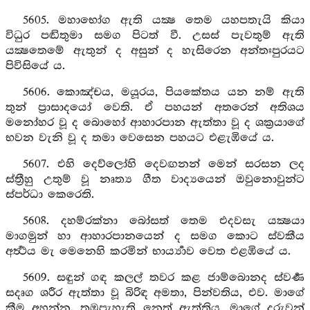
5605. මහාභෝග ඇති යක්‍ෂ තෙම යහපතැයි කියා
විධුර පඬිතුමා සමග පිටත් වී. උසස් පැවතුම් ඇති
යක්‍ෂතෙමේ ඇතුන් ද අසුන් ද හැසිරෙන අන්තඃපුරයට
පිවිසියේ ය.
5606. කොඤ්චය, මයූරය, පියකේතය යන නම් ඇති
තුන් ප්‍රාසාදයෝ වෙති. ඒ පහයන් අතරෙන් අතිශය
මනෝහර වූ ද බොහෝ ආහාරපාන ඇත්තා වූ ද ශක්‍රයාගේ
භවන වැනි වූ ද තමා වෙසෙන පහයට එළැඹියේ ය.
5607. එහි දෙව්ලෝහි දෙවඟනන් මෙන් සරසන ලද
ස්ත්‍රීහු උතුම් වූ නෘත්‍ය ගීත වාද්‍යයෙන් ඔවුනොවුන්ට
ස්පර්ධා කෙරෙති.
5608. දහම්රක්නා බෝසත් තෙම එදවසැ යක්‍ෂයා
මාගමුන් හා ආහාරපානයෙන් ද සමග කොට ස්වකීය
අර්‍ත්‍ථය මැ මෙනෙහි කරමින් භාර්‍ය්‍යාව වෙත එළඹියේ ය.
5609. සඳුන් ගඳ කලල් තවර කළ ජාම්බොනද ස්වර්‍ණ
සදෘග ශරීර ඇත්තා වූ බිරිඳ අමතා, පින්වතිය, එව. මාගේ
කීම අහන්න. තඹපැහැති නෙත් ඇත්තිය, මාගේ දරුවන්