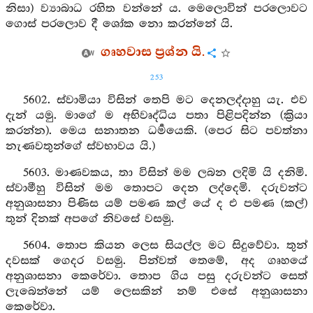
නිසා) ව්‍යාබාධ රහිත වන්නේ ය. මෙලොවින් පරලොවට
ගොස් පරලොව දී ශෝක නො කරන්නේ යි.
ගෘහවාස ප්‍රශ්න යි.
253
5602. ස්වාමියා විසින් තෙපි මට දෙනලද්දාහු යැ. එව
දැන් යමු. මාගේ ම අභිවෘද්ධිය පතා පිළිපදින්න (ක්‍රියා
කරන්න). මෙය සනාතන ධර්‍මයෙකි. (පෙර සිට පවත්නා
නැණවතුන්ගේ ස්වභාවය යි.)
5603. මාණවකය, තා විසින් මම ලබන ලදිමි යි දනිමි.
ස්වාමීහු විසින් මම තොපට දෙන ලද්දෙමි. දරුවන්ට
අනුශාසනා පිණිස යම් පමණ කල් යේ ද එ පමණ (කල්)
තුන් දිනක් අපගේ නිවසේ වසමු.
5604. තොප කියන ලෙස සියල්ල මට සිදුවේවා. තුන්
දවසක් ගෙදර වසමු. පින්වත් තෙමේ, අද ගෘහයේ
අනුශාසනා කෙරේවා. තොප ගිය පසු දරුවන්ට සෙත්
ලැබෙන්නේ යම් ලෙසකින් නම් එසේ අනුශාසනා
කෙරේවා.