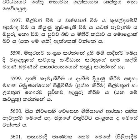
වර්ධනයට හේතු නොවන ලෝකායත ශාස්ත්‍රය නො
සෙවියයුතු.
5597. සිල්වත් වීම ය වත්සපන් වීම ය කුසල්දහම්හි
අප්‍රමාද වීම ය තියුණු නුවණැති වීම ය යටත් පැවැත්ම ය
මසුරු නො වීම ය සුවච බව ය මිහිරි කථාව ය මොළොක්
බව ය (යන මේ ගති) ඇත්තෙක් වන්නේ ය.
5598. මිතුරනට සංග්‍රහ කරන්නේ දුගී මගී ආදීන්ට බෙදා
දී වළඳනුයේ කටයුතු සංවිධාන කරනුයේ හැම කල්හි
මහණ බමුණන් ආහාරපානයෙන් සතුටු කරන්නේ යැ.
5599. දහම් කැමැතිවීම ය දැනීම දියුණු කිරීම සඳහා
මහණ බමුණන්ගෙන් පිළිවිසීම (ප්‍රශ්න කිරීම) සිල්වතුන් හා
උගතුන් ගෞරව පූර්‍වකව ඇසුරු කිරීම ය (යන මේ
කටයුතු) කරන්නේ ය.
5600. සිය නිවසෙහි වෙසෙන ගිහියාගේ ආරක්‍ෂා සහිත
පැවැත්ම මෙසේ යැ. ඔහුගේ චතුර්විධ සංග්‍රහය ද මෙසේ
වන්නේ ය.
5601. සත්‍යවාදී මාණවක තෙම මෙසේ (පිළිපැදීම