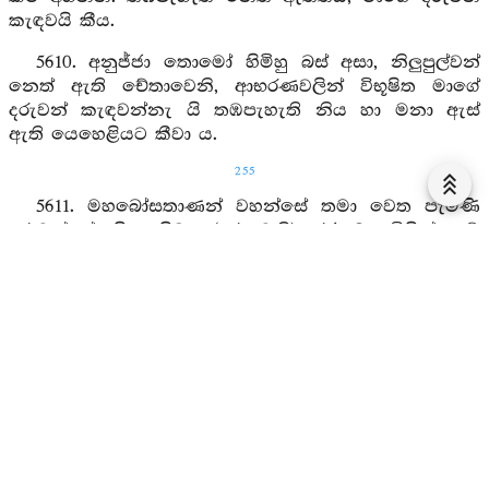
කැඳවයි කීය.
5610. අනුජ්ජා තොමෝ හිමිහු බස් අසා, නිලුපුල්වන්
නෙත් ඇති චේතාවෙනි, ආභරණවලින් විභූෂිත මාගේ
දරුවන් කැඳවන්නැ යි තඹපැහැති නිය හා මනා ඇස්
ඇති යෙහෙළියට කීවා ය.
255
5611. මහබෝසතාණන් වහන්සේ තමා වෙත පැමිණි
දරුවන්ගේ හිස සිඹැ (දරුවෙනි) රජතුමා විසින් මේ
මාණවකයාට මම දෙන ලද්දෙමි යි කීහ.
5612. ඔහුට අයිති මම, අද මා සතු සැප ඇත්තෙක්
වූයෙමි. එහෙත් පසුව ඔහුට යටත් වෙමි. හේ මා රැගෙන
කැමැති මගෙකින් යන්නට පළමු (තොපට) අනුශාසනා
කරන්නට ආවෙමි. (තොපගේ) ආරක්‍ෂාව නො සලසා
කෙසේ මම යන්නෙම් ද?
5613. ජනයා පාලනය කරන, බොහෝ සම්පත් ඇති
කුරුරට රජ, පෙර සිදුවූ කෙබඳු පැරණි දේ තෙපි දන්නහු
ද? පියා තොපට කවර අනුශාසනාවක් කෙළේදැ යි තොප