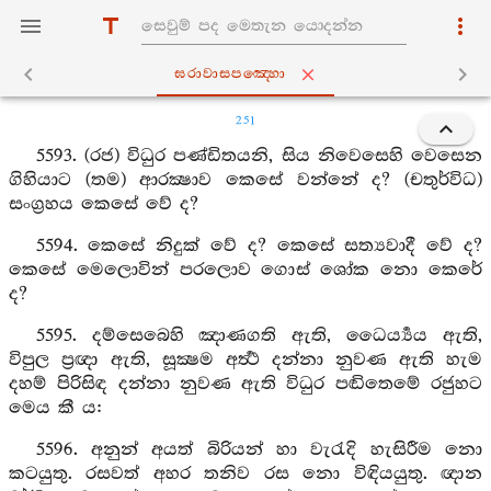
ඝරාවාසපඤ‍්හො
251
5593. (රජ) විධුර පණ්ඩිතයනි, සිය නිවෙසෙහි වෙසෙන
ගිහියාට (තම) ආරක්‍ෂාව කෙසේ වන්නේ ද? (චතුර්විධ)
සංග්‍රහය කෙසේ වේ ද?
5594. කෙසේ නිදුක් වේ ද? කෙසේ සත්‍යවාදී වේ ද?
කෙසේ මෙලොවින් පරලොව ගොස් ශෝක නො කෙරේ
ද?
5595. දම්සෙබෙහි ඤාණගති ඇති, ධෛර්‍ය්‍යය ඇති,
විපුල ප්‍රඥා ඇති, සූක්‍ෂම අර්‍ත්‍ථ දන්නා නුවණ ඇති හැම
දහම් පිරිසිඳ දන්නා නුවණ ඇති විධුර පඬිතෙමේ රජුහට
මෙය කී ය:
5596. අනුන් අයත් බිරියන් හා වැරැදි හැසිරීම නො
කටයුතු. රසවත් අහර තනිව රස නො විඳියයුතු. ඥාන