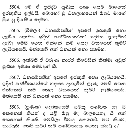
5504. මේ ඒ ප්‍රසිද්ධ පූර්‍ණක යක්‍ෂ තෙම මාගෙන්
ඉරන්‍දතිය ඉල්වයි. බොහෝ වූ ධනලාභයෙන් ඔහට මාගේ
ප්‍රිය වූ දියණිය දෙම්හ.
5505. (විමලා) ධනසම්පතින් අපගේ ඉරන්‍දතී නො
ලැබිය හැක්ක. ඉදින් පණ්ඩිතයන්ගේ හදමස දැහැමින්
ලැබැ මෙහි ගෙන එන්නේ නම් තෙල ධනයෙන් කුමරි
ලැබියහෙයි. මත්තෙහි අන් ධනයක් නො පතම්හ.
5506. ඉක්බිති ඒ වරුණ නාරජ නිවෙසින් නික්මැ අවුත්
පූර්‍ණක අමතා මෙවදන් කී:
5507. ධනසම්පතින් අපගේ ඉරන්‍දතී නො ලැබියහෙයි.
ඉදින් පණ්ඩිතයන්ගේ හදමස දැහැමින් ලැබැ මෙහි ගෙන
එන්නෙහි නම් තෙල ධනයෙන් කුමරි ලැබියහෙයි.
මත්තෙහි අන් ධනයක් නො පතම්හ.
5508. (පූර්‍ණක) ලෝකයෙහි යමකු පණ්ඩිත යැ යි
කෙනෙක් කියත් ද යළි ඔහු මැ බාලයෙකැ යි අන්
කෙනෙක් කියති. මෙහිලා විවාද කෙරෙති. මට කියව,
නාරජුනි, තෙපි කවර නම් පණ්ඩිතයකු ගෙනැ කියවු ද?