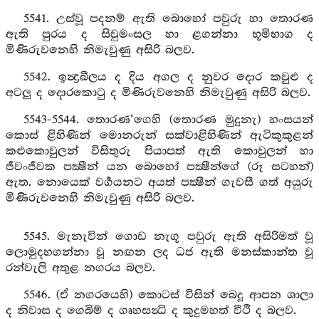
5541. උස්වූ පදනම් ඇති බොහෝ පවුරු හා තොරණ
ඇති පුරය ද සිවුමංසල හා ළගන්නා භූමිභාග ද
මිණිරුවනෙහි නිමැවුණු අසිරි බලව.
5542. ඉන්‍ද්‍රඛීලය ද දිය අගල ද නුවර දොර කවුළු ද
අටලු ද දොරකොටු ද මිණිරුවනෙහි නිමැවුණු අසිරි බලව.
5543-5544. තොරණ‘ගෙහි (තොරණ මුදුනැ) හංසයන්
කොස් ළිහිණින් මොනරුන් සක්වාළිහිණින් ඇටිකුකුළන්
කළුකොවුලන් විසිතුරු පියාපත් ඇති කොවුලන් හා
ජීවංජීවක පක්‍ෂීන් යන බොහෝ පක්‍ෂීන්ගේ (රූ සටහන්)
ඇත. නොයෙක් වර්‍ගයනට අයත් පක්‍ෂීන් ගැවසී ගත් අයුරු
මිණිරුවනෙහි නිමැවුණු අසිරි බලව.
5545. මැනැවින් ගොඩ නැගූ පවුරු ඇති අසිරිමත් වූ
ලොමුදහගන්නා වූ නඟන ලද ධජ ඇති මනස්කාන්ත වූ
රන්වැලි අතුළ නගරය බලව.
5546. (ඒ නගරයෙහි) කොටස් විසින් බෙදූ ආපන ශාලා
ද නිවාස ද ගෙබිම් ද ගෘහසන්‍ධි ද කුදුමහත් වීථි ද බලව.