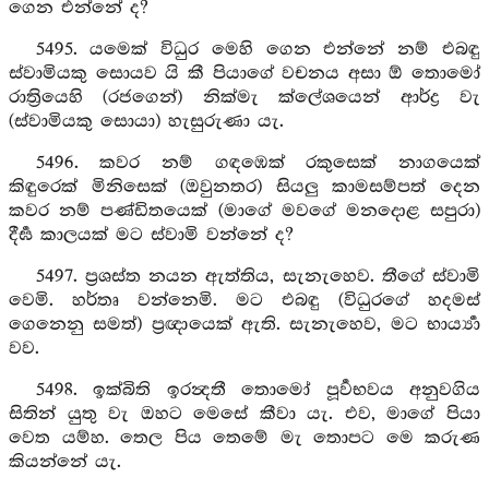
ගෙන එන්නේ ද?
5495. යමෙක් විධුර මෙහි ගෙන එන්නේ නම් එබඳු
ස්වාමියකු සොයව යි කී පියාගේ වචනය අසා ඕ තොමෝ
රාත්‍රියෙහි (රජගෙන්) නික්මැ ක්ලේශයෙන් ආර්ද්‍ර වැ
(ස්වාමියකු සොයා) හැසුරුණා යැ.
5496. කවර නම් ගඳඹෙක් රකුසෙක් නාගයෙක්
කිඳුරෙක් මිනිසෙක් (ඔවුනතර) සියලු කාමසම්පත් දෙන
කවර නම් පණ්ඩිතයෙක් (මාගේ මවගේ මනදොළ සපුරා)
දීර්‍ඝ කාලයක් මට ස්වාමි වන්නේ ද?
5497. ප්‍රශස්ත නයන ඇත්තිය, සැනැහෙව. තීගේ ස්වාමි
වෙමි. හර්තෘ වන්නෙමි. මට එබඳු (විධුරගේ හදමස්
ගෙනෙනු සමත්) ප්‍රඥායෙක් ඇති. සැනැහෙව, මට භාර්‍ය්‍යා
වව.
5498. ඉක්බිති ඉරන්‍දතී තොමෝ පූර්‍වභවය අනුවගිය
සිතින් යුතු වැ ඔහට මෙසේ කීවා යැ. එව, මාගේ පියා
වෙත යම්හ. තෙල පිය තෙමේ මැ තොපට මෙ කරුණ
කියන්නේ යැ.