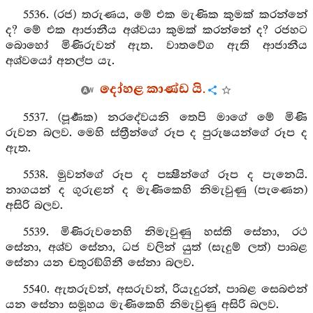
5536. (රජ) තරුණය, මේ එක මැණික කුමක් කරන්නේ
ද? මේ එක ආජානීය අශ්වයා කුමක් කරන්නේ ද? රජහට
බොහෝ මිණිරුවන් ඇත. වාතවේග ඇති ආජානීය
අශ්වයෝ අනල්ප යැ.
දෝහළ කාණ්ඩ යි.
5537. (පූර්‍ණක) නරදේවයනි තෙපි මාගේ මේ මිණි
රුවන බලව. මෙහි ස්ත්‍රීන්ගේ රූප ද පුරුෂයන්ගේ රූප ද
ඇත.
5538. මුවන්ගේ රූප ද පක්‍ෂීන්ගේ රූප ද පැනෙයි.
නාගයන් ද ගුරුළන් ද මැණිකෙහි නිමැවුණු (පැණෙන)
අසිරි බලව.
5539. මිණිරුවනෙහි නිමැවුණු හස්ති සේනා, රථ
සේනා, අශ්ව සේනා, ධජ වලින් යුත් (සැදුම් ලත්) පාබළ
සේනා යන චතුරඞ්ගිනී සේනා බලව.
5540. ඇතරුවන්, අසරුවන්, රියැදුරන්, පාබළ සෙබළුන්
යන සේනා සමූහය මැණිකෙහි නිමැවුණු අසිරි බලව.