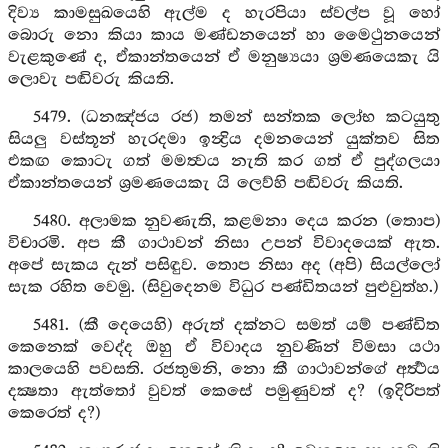
දිව්‍ය කාමසුඛයෙහි ඇල්ම ද හැරපියා ස්වල්ප වූ හෝ
බොරු නො කියා කාය මණ්ඩනයෙන් හා මෛථුනයෙන්
වැළකුණේ ද, ඒකාන්තයෙන් ඒ මනුෂ්‍යයා ශ්‍රමණයෙකැ යි
ලොවැ පඬිවරු කියති.
5479. (ධනඤ්ජය රජ) තමන් සන්තක ලෝභ කටයුතු
සියලු වස්තූන් හැරදමා ඉන්‍ද්‍රිය දමනයෙන් යුක්තව සිත
එකඟ කොටැ ගත් මමත්‍වය නැති කර ගත් ඒ පුද්ගලයා
ඒකාන්තයෙන් ශ්‍රමණයෙකැ යි ලෙව්හි පඬිවරු කියති.
5480. අලාමක නුවණැති, කළමනා දෙය කරන (තොප)
විචාරමි. අප කී ගාථාවන් නිසා උපන් විවාදයෙක් ඇත.
අපේ සැකය දැන් පසිඳුව. තොප නිසා අද (අපි) සියල්ලෝ
සැක රහිත වෙමු. (සිවුදෙනම විධුර පණ්ඩිතයන් පුළුවුත්හ.)
5481. (කී දෙයෙහි) අරුත් දක්නට සමත් යම් පණ්ඩිත
කෙනෙක් වෙද්ද ඔහු ඒ විවාදය නුවණින් විමසා යථා
කාලයෙහි පවසති. රජතුමනි, නො කී ගාථාවන්ගේ අර්‍ත්‍ථය
දක්‍ෂතා ඇත්තෝ වුවත් කෙසේ පමුණුවත් ද? (ඉදිරිපත්
කෙරෙත් ද?)