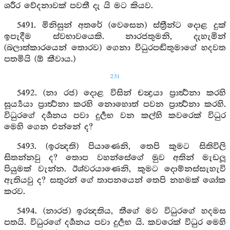
ශරීර වේදනාවක් පවතී දැ යි මට කියව.
5491. මිනිසුන් අතරේ (වෙසෙන) ස්ත්‍රීන්ට දොළ දුක්
ඉපැදීම ස්වභාවයෙකි. නාරජතුමනි, දැහැමින්
(බලාත්කාරයෙන් තොරව) ගෙනා විධුරපඬිතුමාගේ හදවත
පතමියි (ඕ කීවාය.)
231
5492. (නා රජ) දොළ විසින් චන්‍ද්‍රයා ප්‍රාර්‍ත්‍ථනා කරහි
සූර්‍ය්‍යයා ප්‍රාර්‍ත්‍ථනා කරහි නොහොත් පවන ප්‍රාර්‍ත්‍ථනා කරහි.
විධුරගේ දර්‍ශනය පවා දුර්‍ලභ වන කල්හි කවරෙක් විධුර
මෙහි ගෙන එන්නේ ද?
5493. (ඉරන්‍දති) පියාණෙනි, තෙපි කුමට සිතිවිලි
සිතන්නවු ද? තොප වහන්සේගේ මුව අතින් මැඩලූ
පියුමක් වැන්න. ඊශ්වරයාණෙනි, කුමට දොම්නස්සැහැවි
ඇතියවු ද? සතුරන් ගේ තාපනයෙන් තෙපි නහමක් ශෝක
කරව.
5494. (නාරජ) ඉරන්‍දතිය, තීගේ මව විධුරගේ හදමස
පතයි. විධුරගේ දර්‍ශනය පවා දුර්‍ලභ යි. කවරෙක් විධුර මෙහි