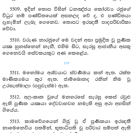
5509. ඉදින් තොප විසින් ධනඤ්ජය කෝරව්‍ය රජුගේ
විධුර නම් පණ්ඩිතයෙක් අසනලද වේ ද, එ පණ්ඩිතයා
දැහැමින් ලැබැ ගෙනෙව. තොපට ඉරන්‍දතී පාදපරිචාරිකා
වේවා.
5510. වරුණ නාරජුගේ මෙ වදන් අසා ප්‍රමුදිත වූ පූර්‍ණක
යක්‍ෂ හුනස්නෙන් නැඟී, එහිම සිට, සැරසූ ආජානීය අසකු
ගෙනෙවයි සේවකයකුට අණ කෙළේය.
235
5511. මනෝමය අශ්වයාට ස්වර්‍ණමය කන් ඇත. රක්ත
මාණික්‍යමය කුර ඇත. ජාම්බොනද රනින් නිම වූ
උරසැත්මාලා (පපුවැස්ම) ඇත.
5512. අලංකෘත වූයේ මනහරසේ සැරහූ කෙස් රවුළු
ඇති පූර්‍ණක යක්‍ෂයා දේවවාහවහ නමැති අසු අරා අහසින්
ගියේය.
5513. කාමවේගයෙන් ගිජු වූ ඒ පූර්‍ණකයා ඉරන්‍දතී
නාමෙනෙවිය පතමින්, භූතාධිපති වූ පරිවාර සම්පත් ඇති