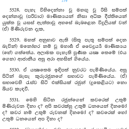
239
5528. පැහැ විහිදෙන්නා වූ මහඟු වූ රිසි සම්පත්
දෙන්නාවූ (පරිවාර) මාණික්‍යයන් නිසා අධික දීප්තියෙන්
යුක්ත වූ යසස් ඇත්තාවූ අහසේ බැබළෙන විදුලියක් වන්
(ඒ) මිණිරුවන දැක,
5529. මහත් අනුභාව ඇති (සිතූ පැතූ සම්පත් දෙන
බැවින්) මනෝහර නම් වූ මහාර්‍ඝ ඒ වෛදූර්‍ය්‍ය මාණික්‍යය
(හේ) ගත්තේය. අලාමක පැහැති පූර්‍ණක යක්‍ෂ තෙමේ (එය
ගෙන) ආජානීය අසු අරා අහසින් ගියේය.
5530. ඒ යක්‍ෂතෙම ඉඳිපත් නුවරට පැමිණියේය. අසු
පිටින් බැසැ කුරුරජුනගේ සභාවට පැමිණියේය. (ඒ)
සභාවෙහි රැස්ව සිටි එක්සියක් රජුන් (දූකෙළියට) නො
බියව කැඳවී.
5531. මෙහි සිටින රජුන්ගෙන් කවරෙක් උතුම්
මිණිරුවන දිනා ද? අපි කවරක්හු උතුම් ධනයෙන් දිනමෝ
ද? කවර නම් උතුම් රුවනක් දිනමෝ ද? කවරෙක් හෝ
උතුම් ධනයෙන් අප දිනා ද?