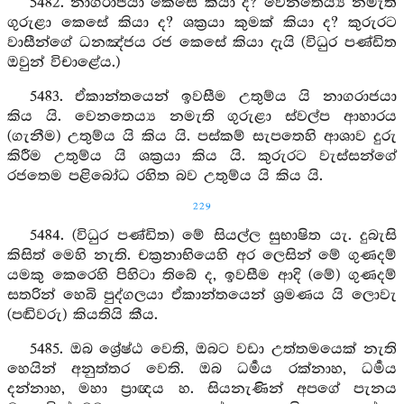
5482. නාගරාජයා කෙසේ කියා ද? වෙනතෙය්‍ය නමැති
ගුරුළා කෙසේ කියා ද? ශක්‍රයා කුමක් කියා ද? කුරුරට
වාසීන්ගේ ධනඤ්ජය රජ කෙසේ කියා දැයි (විධුර පණ්ඩිත
ඔවුන් විචාළේය.)
5483. ඒකාන්තයෙන් ඉවසීම උතුම්ය යි නාගරාජයා
කිය යි. වෙනතෙය්‍ය නමැති ගුරුළා ස්වල්ප ආහාරය
(ගැනීම) උතුම්ය යි කිය යි. පස්කම් සැපතෙහි ආශාව දුරු
කිරීම උතුම්ය යි ශක්‍රයා කිය යි. කුරුරට වැස්සන්ගේ
රජතෙම පළිබෝධ රහිත බව උතුම්ය යි කිය යි.
229
5484. (විධුර පණ්ඩිත) මේ සියල්ල සුභාෂිත යැ. දුබැසි
කිසිත් මෙහි නැති. චක්‍රනාභියෙහි අර ලෙසින් මේ ගුණදම්
යමකු කෙරෙහි පිහිටා තිබේ ද, ඉවසීම ආදි (මේ) ගුණදම්
සතරින් හෙබි පුද්ගලයා ඒකාන්තයෙන් ශ්‍රමණය යි ලොවැ
(පඬිවරු) කියතියි කීය.
5485. ඔබ ශ්‍රේෂ්ඨ වෙති, ඔබට වඩා උත්තමයෙක් නැති
හෙයින් අනුත්තර වෙති. ඔබ ධර්‍මය රක්නාහ, ධර්‍මය
දන්නාහ, මහා ප්‍රාඥය හ. සියනැණින් අපගේ පැනය