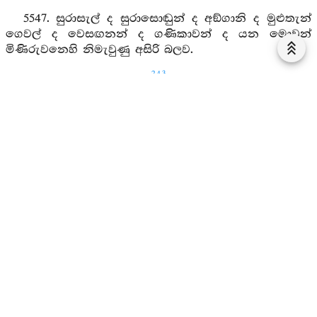
5547. සුරාසැල් ද සුරාසොඬුන් ද අඞ්ගානි ද මුළුතැන්
ගෙවල් ද වෙසඟනන් ද ගණිකාවන් ද යන මොවුන්
මිණිරුවනෙහි නිමැවුණු අසිරි බලව.
243
5548. මල්කරුවන් රජකයන් විලවුන් වෙළෙන්ඳන් රෙදි
වෙළෙඳුන් රන්කරුවන් මැණික්කරුවන් යන මොවුන්
මිණිරුවනෙහි නිමැවුණු අසිරි බලව.
5549. බත් පිසන්නවුන් ද මාළු පිසන්නවුන් ද නළුවන්
හා ගායකයන් ද අත්තල ගසන්නන් හා කළබෙර
වයන්නන් ද මිණිරුවනෙහි නිමැවුණු අසිරි බලව.
5550. මහබෙර මිහිඟුබෙර සක් ගැටබෙර පනාබෙර ද
සියලු තූර්‍ය්‍ය විශේෂ ද මිණිරුවන්හි නිමැවුණු අසිරි බලව.
5551. කුළුතාලම් ද, වීණා ද, නැටුම් ගැයුම් හා
තූර්‍ය්‍යවාදන ද, තූර්‍ය්‍යවාදන ප්‍රතිරාව ද මිණිරුවන්හි
නිමැවුණු අසිරි බලව.
5552. කරනම් ගසන්නෝ යැ, මුට්ඨිමල්ලවයෝ යැ,