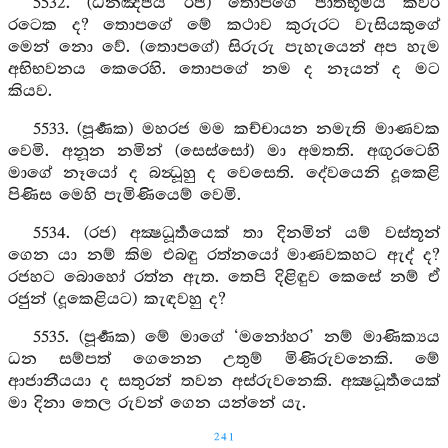
5532. (ධනඤ්ජය රජ) තොපගේ ජාතභූමිය කවර
රටෙක ද? තොපගේ මේ කථාව කුරුරට වැසියකුගේ
මෙන් නො වේ. (තොපගේ) සිරුරු පැහැයෙන් අප හැම
අභිභවනය කෙරෙහි. තොපගේ නම ද නෑයන් ද මට
කියව.
5533. (පූර්‍ණක) මහරජ මම කච්චායන නමැති මාණවක
වෙමි. අනූන නමින් (සෙස්සෝ) මා අමතති. අඟුරටෙහි
මාගේ නෑයෝ ද බන්‍ධූහු ද වෙසෙති. දේවයෙනි දූකෙළි
පිණිස මෙහි පැමිණියෙම් වෙමි.
5534. (රජ) අක්‍ෂධූර්‍තයෙක් තා දිනමින් යම් වස්තූන්
ගෙන යා නම් කිම එබඳු රත්නයෝ මාණවකහට ඇද් ද?
රජහට බොහෝ රත්න ඇත. තෙපි දිළිඳුව කෙසේ නම් ඒ
රජුන් (දූකෙළියට) කැඳවහු ද?
5535. (පූර්‍ණක) මේ මාගේ ‘මනෝහර’ නම් මාණික්‍යය
ධන සම්පත් ගෙනෙන උතුම් මිණිරුවනෙකි. මේ
ආජානීයයා ද සතුරන් තවන අස්රුවනෙකි. අක්‍ෂධූර්‍තයෙක්
මා දිනා තෙල රුවන් ගෙන යන්නේ යැ.
241