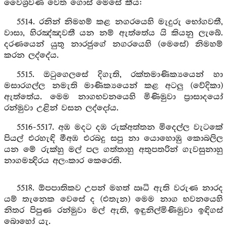
වෛශ්‍රවණ වෙත ගොස් මෙසේ කීය:
5514. රනින් නිමහම් කළ නගරයෙහි මැදුරු භෝගවතී,
වාසා, හිරඤ්ඤවතී යන නම් ඇත්තේය යි කියනු ලැබේ.
දරණයෙන් යුතු නාරජුගේ නගරයෙහි (මෙසේ) නිමහම්
කරන ලද්දේය.
5515. ඔටුගෙලසේ දිගැති, රක්තමාණික්‍යයෙන් හා
මසාරගල්ල නමැති මාණික්‍යයෙන් කළ අටලු (වේදිකා)
ඇත්තේය. මෙම නාගභවනයෙහි මිණිමුවා ප්‍රාසාදයෝ
රන්මුවා උළින් වසන ලද්දෝය.
5516-5517. අඹ මදට දඹ රුක්අත්තන මිදෙල්ල වැටකේ
පියල් එරහැඳි මීඅඹ එරබදු සපු නා යොහොඹු කොබලිල
යන මේ රුක්හු මල් පල ගත්තාහු අතුපතරින් ගැවසුනාහු
නාගමන්‍දිරය අලංකාර කෙරෙති.
5518. ඕපපාතිකව උපන් මහත් ඍධි ඇති වරුණ නාරද
යම් තැනෙක වෙසේ ද (එතැන) මෙම නාග භවනයෙහි
නිතර පිපුණ රන්මුවා මල් ඇති, ඉඳුනිල්මිණිමුවා ඉඳිගස්
බොහෝ යැ.