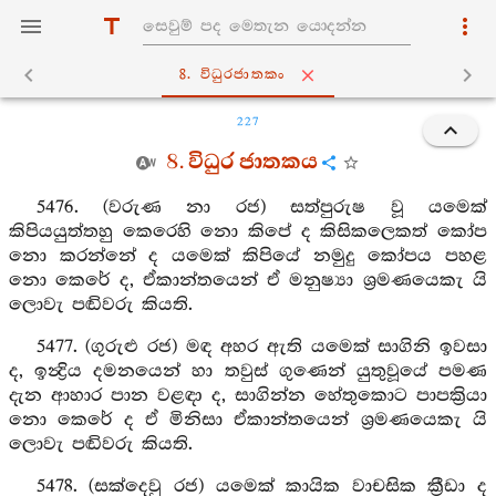
8. විධුරජාතකං
227
8. විධුර ජාතකය
5476. (වරුණ නා රජ) සත්පුරුෂ වූ යමෙක්
කිපියයුත්තහු කෙරෙහි නො කිපේ ද කිසිකලෙකත් කෝප
නො කරන්නේ ද යමෙක් කිපියේ නමුදු කෝපය පහළ
නො කෙරේ ද, ඒකාන්තයෙන් ඒ මනුෂ්‍යා ශ්‍රමණයෙකැ යි
ලොවැ පඬිවරු කියති.
5477. (ගුරුළු රජ) මඳ අහර ඇති යමෙක් සාගිනි ඉවසා
ද, ඉන්‍ද්‍රිය දමනයෙන් හා තවුස් ගුණෙන් යුතුවූයේ පමණ
දැන ආහාර පාන වළඳා ද, සාගින්න හේතුකොට පාපක්‍රියා
නො කෙරේ ද ඒ මිනිසා ඒකාන්තයෙන් ශ්‍රමණයෙකැ යි
ලොවැ පඬිවරු කියති.
5478. (සක්දෙවු රජ) යමෙක් කායික වාචසික ක්‍රීඩා ද