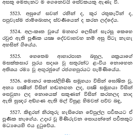
අසකු මෙතැනට ම ගෙනෙවයි සේවකයකු ඇණැ වී.
5523. අසුගේ සවන් රනින් ද, කුර රතුකැටින් ද,
පපුවැස්ම ජාම්බොනද ස්වර්‍ණයෙන් ද කරන ලද්දේය.
5524. අලංකෘත වූයේ මනහර ලෙසින් සැරසූ කෙහෙ
රවුළු ඇති පූර්‍ණක යක්‍ෂ දේවවාහවහ නම් අසු පිටැ නැඟැ
අහසින් ගියේය.
5525. හෙතෙම ආහාරපාන බහුල, ශක්‍රයාගේ
මසක්කසාර පුරය සදෘශ වු සතුරන්ට ළංවිය නොහෙන
අතිශය රම්‍ය වූ අඟුරජුගේ රජගහපුරයට පැමිණියේය.
5526. මොනර කොස්ලිහිණි සමූහයා විසින් ඝෝෂිත වූ,
අන්‍ය පක්‍ෂීන් විසින් හඬනඟන ලද, පක්‍ෂි සමූහයා විසින්
සෙවුනා ලද නොයෙක් සකුණන් විසින් කරනලද නාද
ඇති සුන්‍දර අඞ්ගණ ඇති මල් විසුළ හිමවත් පව්ව බඳු,
5527. කිඳුරන් නිරතුරු හැසිරෙන වේපුල්ල පර්‍වතයට ඒ
පූර්‍ණක නැගේය. උදාර වූ මිණිරුවන සොයන්නේ පර්‍වතකූට
මධ්‍යයෙහි එය දුටුවේය.