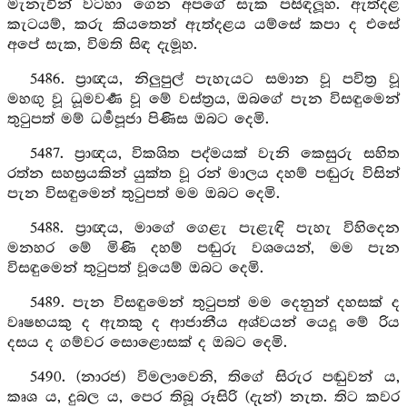
මැනැවින් වටහා ගෙන අපගේ සැක පසිඳලූහ. ඇත්දළ
කැටයම්, කරු කියතෙන් ඇත්දළය යම්සේ කපා ද එසේ
අපේ සැක, විමති සිඳ දැමූහ.
5486. ප්‍රාඥය, නිලුපුල් පැහැයට සමාන වූ පවිත්‍ර වූ
මහඟු වූ ධූමවර්‍ණ වූ මේ වස්ත්‍රය, ඔබගේ පැන විසඳුමෙන්
තුටුපත් මම් ධර්‍මපූජා පිණිස ඔබට දෙමි.
5487. ප්‍රාඥය, විකශිත පද්මයක් වැනි කෙසුරු සහිත
රත්න සහස්‍රයකින් යුක්ත වූ රන් මාලය දහම් පඬුරු විසින්
පැන විසඳුමෙන් තුටුපත් මම ඔබට දෙමි.
5488. ප්‍රාඥය, මාගේ ගෙළැ පැළැඳි පැහැ විහිදෙන
මනහර මේ මිණි දහම් පඬුරු වශයෙන්, මම පැන
විසඳුමෙන් තුටුපත් වූයෙම් ඔබට දෙමි.
5489. පැන විසඳුමෙන් තුටුපත් මම දෙනුන් දහසක් ද
වෘෂභයකු ද ඇතකු ද ආජානීය අශ්වයන් යෙදූ මේ රිය
දසය ද ගම්වර සොළොසක් ද ඔබට දෙමි.
5490. (නාරජ) විමලාවෙනි, තිගේ සිරුර පඬුවන් ය,
කෘශ ය, දුබල ය, පෙර තිබූ රූසිරි (දැන්) නැත. තිට කවර