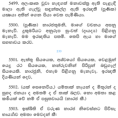
5499. අලංකෘත වූවා හැඳගත් මනාවස්ත්‍ර ඇති පැළැඳි
මාලා ඇති ගැල්වූ සඳුන්කල්ල ඇති ඉරන්‍දතී (පූර්‍ණක)
යක්‍ෂයා අතින් ගෙන පියා වෙත පැමිණියා.
5500. (පූර්‍ණක) නාරජතුමනි, මාගේ වචනය අසනු
මැනැවි. දූකුමරියට අනුරූප සුංවත් (දායද්‍ය) පිළිගනු
මැනැවි. මම ඉරන්‍දතිය පතමි. තෙපි ඇය හා මාගේ
සහභාවය කරව.
233
5501. ඇත්තු සියයෙක, අශ්වයෝ සියයෙක, වෙළඹුන්
යෙදූ රථ සියයෙක, නන්රුවනින් පිරිපුන් බඩුගැල්
සියයෙකි. නාරජුනි, එහැම පිළිගනු මැනැවැ. ඉරන්‍දතී
දියණියන් දෙව,
5502. (යක් සෙනෙවිය,) යම්තාක් නෑයන් ද මිතුරන් ද
සුහද ජනයා ද අමතම් ද ඒ තාක් බලව. නො අමතා කළ
කර්‍මයක් වේ නම් ඒ පසුතවායයි (නාරජ කී.)
5503. ඉක්බිති ඒ වරුණ නාරජ නිවෙස්නට පිවිසැ
භාර්‍ය්‍යාව අමතා මෙවදන් කී: