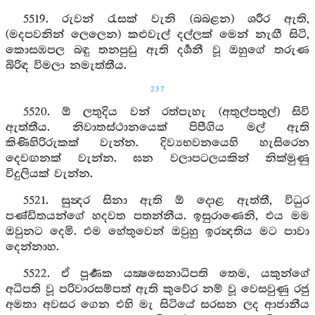
5519. රුවන් රැසක් වැනි (බබළන) ශරීර ඇති,
(මදපවනින් ලෙලෙන) කළුවැල් දල්ලක් මෙන් නැඟී සිටි,
කොසඹපල බඳු තනපුඩු ඇති දර්‍ශනී වූ ඔහුගේ තරුණ
බිරිඳ විමලා නමැත්තීය.
237
5520. ඕ ලතුදිය වන් රත්පැහැ (අතුල්පතුල්) සිවි
ඇත්තීය. නිවාතස්ථානයෙක් පිපීගිය මල් ඇති
කිණිහිරිරුකක් වැන්න. දිව්‍යභවනයෙහි හැසිරෙන
දෙවඟනක් වැන්න. ඝන වලාපටලයකින් නික්මුණු
විදුලියක් වැන්න.
5521. සුන්‍දර සිනා ඇති ඕ දොළ ඇත්තී, විධුර
පණ්ඩිතයන්ගේ හදවත පතන්නීය. ඉසුරාණෙනි, එය මම
ඔවුනට දෙමි. එම හේතුවෙන් ඔවුහු ඉරන්‍දතිය මට පාවා
දෙන්නාහ.
5522. ඒ පූර්‍ණක යක්‍ෂසෙනාධිපති තෙම, යකුන්ගේ
අධිපති වූ පරිවාරසම්පත් ඇති කුවේර නම් වූ වෙසවුණු රජු
අමතා අවසර ගෙන එහි මැ සිටියේ සරසන ලද ආජානීය