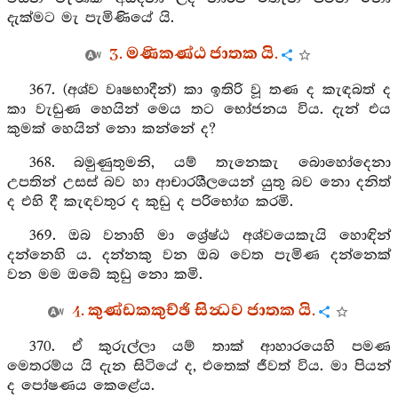
දැක්මට මැ පැමිණියේ යි.
3. මණිකණ්ඨ ජාතක යි.
367. (අශ්ව වෘෂභාදීන්) කා ඉතිරි වූ තණ ද කැඳබත් ද
කා වැඩුණ හෙයින් මෙය තට භෝජනය විය. දැන් එය
කුමක් හෙයින් නො කන්නේ ද?
368. බමුණුතුමනි, යම් තැනෙකැ බොහෝදෙනා
උපතින් උසස් බව හා ආචාරශීලයෙන් යුතු බව නො දනිත්
ද එහි දී කැඳවතුර ද කුඩු ද පරිභෝග කරමි.
369. ඔබ වනාහි මා ශ්‍රේෂ්ඨ අශ්වයෙකැයි හොඳින්
දන්නෙහි ය. දන්නකු වන ඔබ වෙත පැමිණ දන්නෙක්
වන මම ඔබේ කුඩු නො කමි.
4. කුණ්ඩකකුච්ඡි සින්‍ධව ජාතක යි.
370. ඒ කුරුල්ලා යම් තාක් ආහාරයෙහි පමණ
මෙතරම්ය යි දැන සිටියේ ද, එතෙක් ජීවත් විය. මා පියන්
ද පෝෂණය කෙළේය.