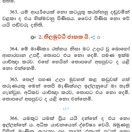
සිතම්.
363. යම් ආර්‍ය්‍යයෙක් නො කටයුතු කරන්නහු දඬුවමින්
වළකා ද එය හික්මවනු පිණිසය. වෛර පිණිස නො වේ
යයි පඬිවරු දනිති.
2. තිලමුට්ඨි ජාතක යි.
364. මේ මාණික්‍ය රත්නය නිසා මට උදාර වූ බොහෝ
ආහාරපාන උපදී. තොපට එය නො දෙමි. පමණ ඉක්ම
යාච්ඤා කරව. එසේ හෙයින් තොපගේ අසපුවට ද යළි
නො එන්නෙමි.
365. තෙල් පහණ උලා මුවහත් කළ කඩුවක් ගත්
තරුණයකු මෙන් තෙපි මැණික්ගල ඉල්ලනුයේ මා තැති
ගැන්වූහ. අධිකව යාච්ඤා කරව, තොපට එය නො දෙමි.
තොපගේ අසපුවට ද යළි නො එන්නෙමි.
127
366. යමකුට යමක් ප්‍රිය යයි දන්නේ ද එය නො
ඉල්ලන්නේ ය. අධික යාචනයෙන් ද්වේෂ්‍ය වෙයි. බමුණහු
විසින් මැණික අයදනා ලද නාරජ එතැන් පටන් නො