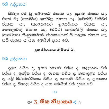
එහි උද්දානය:
සිවලා රජ වූ සබ්බදාඨ ජාතක යැ, සුනඛ ජාතක යැ,
එසේ මැ (කෝසිය) ගුත්තිල ජාතක යැ, (ඉච්ඡති) විතිච්ඡ
ජාතක යැ, (කාලඝසො) මූලපරියාය ජාතක යැ,
තෙලොවාද ජාතක යැ, (ඔට්ඨ) පාදඤ්ජලි ජාතක යැ,
(සාරථිනා) කිංසුකෝපම ජාතකයෙන් හි සාලක ජාතක යැ,
කපි ජාතක ය යන මෙයින් දසය වේ.
දුක නිපාතය නිමියේ යි.
වර්‍ග උද්දානය:
දළ්හ වර්‍ගය ද, අන්‍ය සන්‍ථව වර්‍ගය ද, කල්‍යාණ ධර්‍ම
වර්‍ගය ද, අසදිස වර්‍ගය ද, රුහක වර්‍ගය ද, නතංදළ්හ වර්‍ගය
ද, යළි බිරණත්‍ථම්හක වර්‍ගය ද, කාසාව වර්‍ගය ද, උපාහන
වර්‍ගය ද, සිගාල වර්‍ගය ද යන මෙයින් වර්‍ග දසය වේ.
125
3. තික නිපාතය