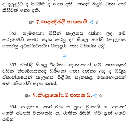
ද දියුණුව ද පිරිහීම ද නො දනී. තොල් බිඳුම විනා අන්
කිසිවක් නො දනී.
7. පාදඤ්ජලී ජාතක යි.
352. හැමදෙනා විසින් කෑලගස දක්නා ලද. මේ
කරුණෙහි කුමට සැක කරවු ද? සියලු තන්හි (කෑලගස
පෙන්නූ අවස්ථාවන්හි) රියැදුරා නො විචාරන ලදි.
123
353. එපරිදි සියලු විදර්‍ශනා ඥානයෙන් යම් කෙනකුන්
විසින් ස්පර්‍ශායතනාදී ධර්‍මයෝ නො දන්නා ලද ද ඔවුහු
ඒකාන්තයෙන් කෑලගස පිළිබඳ සැකකළ සොහොයුරන්
සේ ධර්‍මයන්හි සැක කරත්.
8. කිංසුකෝපම ජාතක යි.
354. සාලකය, තෝ එක ම පුතා වූයෙහි ය. අපගේ
ගෙහි අධිපති වන්නෙහි ය. රුකින් බසිහි, එව දැන් ගෙට
යම්හ.