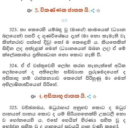
3. විකණ්ණක ජාතක යි.
115
323. තා කෙරෙහි යම්බඳු වූ (මාගේ) කාමයෙක් (ධ්‍යාන
බලයෙන්) පහවී ද ගුණවිශේෂය දැන් (මා නො කැමැති වැ
කින්නරාව පස්සේ දිවු) තෝ ම කෙළෙහි ය. කියතෙකින්
සිඳින ලද අත්දළක් මෙන් (ධ්‍යානයෙන් ඔබන ලද) ඒ මේ
ක්ලේශකාමය ප්‍රතිසන්‍ධාන නො කොට හැකි වී.
324. ඒ ඒ වස්තුවෙහි ලෝභ කරන තැනැත්තේ අධික
ලෝභයෙන් ද අතිලෝභ සඞ්ඛ්‍යාත පුරුෂමදයෙන් ද
අසිතාභූ නම් රාජකන්‍යාව කෙරෙන් පිරිහුණු මා මෙන්
අභිලාෂිතාර්‍ත්‍ථයෙන් පිරිහේ.
4. අසිතාභූ ජාතක යි.
325. වච්ඡනඛය, මධුරාහාර අනුභව කොට ද මධුර
පානයන් පානය කොට ද යම් සිරියහනෙක්හි උකටලී නො
ව හෝනයෙහි ය. එසේ හෙයින් හිරණ්‍ය සහිත වූ ද
භෝජන සහිත වූ ද ගෘහයෝ සුවයයි ගෘහ වර්‍ණා කළෝ.