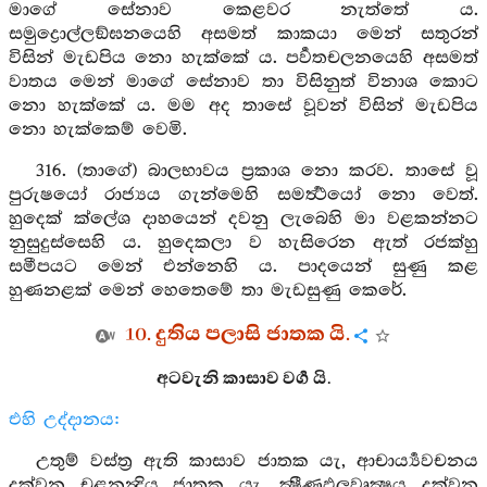
මාගේ සේනාව කෙළවර නැත්තේ ය.
සමුද්‍රොල්ලඞ්ඝනයෙහි අසමත් කාකයා මෙන් සතුරන්
විසින් මැඩපිය නො හැක්කේ ය. පර්‍වතචලනයෙහි අසමත්
වාතය මෙන් මාගේ සේනාව තා විසිනුත් විනාශ කොට
නො හැක්කේ ය. මම අද තාසේ වූවන් විසින් මැඩපිය
නො හැක්කෙම් වෙමි.
316. (තාගේ) බාලභාවය ප්‍රකාශ නො කරව. තාසේ වූ
පුරුෂයෝ රාජ්‍යය ගැන්මෙහි සමර්‍ත්‍ථයෝ නො වෙත්.
හුදෙක් ක්ලේශ දාහයෙන් දවනු ලැබෙහි මා වළකන්නට
නුසුදුස්සෙහි ය. හුදෙකලා ව හැසිරෙන ඇත් රජක්හු
සමීපයට මෙන් එන්නෙහි ය. පාදයෙන් සුණු කළ
හුණනළක් මෙන් හෙතෙමේ තා මැඩසුණු කෙරේ.
10. දුතිය පලාසි ජාතක යි.
අටවැනි කාසාව වර්‍ග යි.
එහි උද්දානය:
උතුම් වස්ත්‍ර ඇති කාසාව ජාතක යැ, ආචාර්‍ය්‍යවචනය
දක්වන චූළනන්‍දිය ජාතක යැ, ක්‍ෂීණඵලවෘක්‍ෂය දක්වන