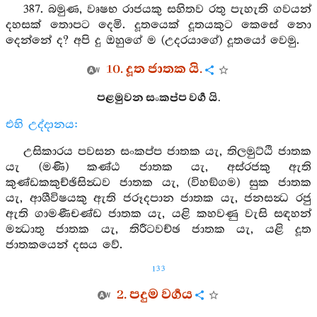
387. බමුණ, වෘෂභ රාජයකු සහිතව රතු පැහැති ගවයන්
දහසක් තොපට දෙමි. දූතයෙක් දූතයකුට කෙසේ නො
දෙන්නේ ද? අපි දු ඔහුගේ ම (උදරයාගේ) දූතයෝ වෙමු.
10. දූත ජාතක යි.
පළමුවන සංකප්ප වර්‍ග යි.
එහි උද්දානය:
උසිකාරය පවසන සංකප්ප ජාතක යැ, තිලමුට්ඨි ජාතක
යැ (මණි) කණ්ඨ ජාතක යැ, අස්රජකු ඇති
කුණ්ඩකකුච්ඡිසින්‍ධව ජාතක යැ, (විහඞ්ගම) සුක ජාතක
යැ, ආශීවිෂයකු ඇති ජරූදපාන ජාතක යැ, ජනසන්‍ධ රජු
ඇති ගාමණීචණ්ඩ ජාතක යැ, යළි කහවණු වැසි සඳහන්
මන්‍ධාතු ජාතක යැ, තිරීටවච්ඡ ජාතක යැ, යළි දූත
ජාතකයෙන් දසය වේ.
133
2. පදුම වර්‍ගය