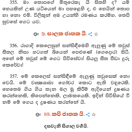
355. මා තොපගේ මිතුරෙකැ යි සිතහි ද? යම්
හෙයකින් උණ යටියෙන් මා පහළෙහි ද, එ හෙයින් තොප
හා නො එමි. විලිකුන් අඹ උයන්හි රමණය කරම්හ. තෙපි
සුවසේ ගෙට යව.
9. සාලක ජාතක යි.
356. රාගාදි කෙලෙසුන් සන්සිඳීමෙහි ඇලුණු මේ තවුස්
සීතල නිසා හටගත් බියෙන් පෙළුණේ (ගෙදොර) සිටී.
අනේ මේ තවුස් මේ ගෙට පිවිසේවා! සියලු සීත පීඩා දුරු
කෙරේවා!
357. මේ කෙලෙස් සන්සිඳීමේ ඇලුණු තවුසෙක් නො
වෙයි. මේ වෘක්‍ෂශාඛා ගෝචර කොට ඇති වඳුරෙකි.
හෙතෙම ගිය ගිය තැන මල මූ කිරීම් ඇදියෙන් දූෂණය
කරන්නෙකි, කිපෙන්නෙකි, ලාමකයෙකි. ඉදින් පිවිසියේ වී
නම් මේ ගෙය ද දූෂණය කරන්නේ යි.
10. කපි ජාතක යි.
දසවැනි සිගාල වර්‍ගයි.