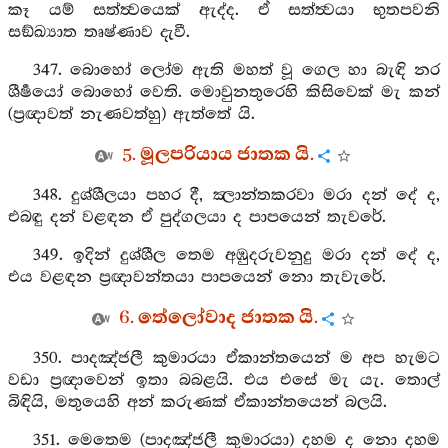
කෑ යම් සත්ත්‍වයෙක් ඇද්ද. ඒ සත්ත්‍වයා භුතපවනි
සඞ්ඛ්‍යාත තෘෂ්ණාව දැවී.
347. බොහෝ ලෝම ඇති මහත් වූ ගෙල හා බැඳි නර
ශීර්‍ෂයෝ බොහෝ වෙති. මොවුනතුරෙහි කිසිවෙක් මැ කන්
(ප්‍රඥාවත් නැණවත්හු) ඇත්තේ යි.
5. මූලපරියාය ජාතක යි.
348. දුශ්ශීලයා පහර දී, ක්‍ලාන්තකරවා මරා දන් දේ ද,
එබඳු දන් වළඳන ඒ පුද්ගලයා ද පාපයෙන් තැවරේ.
349. ඉදින් දුශ්ශීල තෙම අඹුදරුවනුදු මරා දන් දේ ද,
එය වළඳන ප්‍රඥාවන්තයා පාපයෙන් නො තැවැරේ.
6. තේලෝවාද ජාතක යි.
350. පාදඤ්ජලී කුමාරයා ඒකාන්තයෙන් ම අප හැමට
වඩා ප්‍රඥාවෙන් ඉතා බබළයි. එය එසේ මැ යැ. තොල්
බිඳියි, මතුයෙහි අන් කරුණක් ඒකාන්තයෙන් බලයි.
351. මෙතෙම (පාදඤ්ජලී කුමාරයා) දහම ද නො දහම