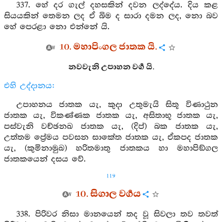
337. හේ දර ගැල් දහසකින් දවන ලද්දේය. දිය කළ
සියයකින් තෙමන ලද ඒ බිම ද සාරා දමන ලද, නො බව
හේ පෙරළා නො එන්නේ යි.
10. මහාපිංගල ජාතක යි.
නවවැනි උපාහන වර්‍ග යි.
එහි උද්දානය:
උපාහනය ජාතක යැ, කුදා උතුමැයි සිතූ විණාථුන
ජාතක යැ, විකණ්ණක ජාතක යැ, අසිතාභූ ජාතක යැ,
පස්වැනි වච්ඡනඛ ජාතක යැ, (දිප්) බක ජාතක යැ,
උත්තම ප්‍රේමය පවසන සාකේත ජාතක යැ, ඒකපද ජාතක
යැ, (කුමිනාමුඛ) හරිතමාතු ජාතකය හා මහාපිඞ්ගල
ජාතකයෙන් දසය වේ.
119
10. සිගාල වර්‍ගය
338. පිරිවර නිසා මානයෙන් තද වූ සිවලා තව තවත්