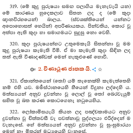
319. (මේ කුදු පුරුෂයා සමඟ පලාගිය මැනැවැයි යන)
මේ කාරණය හුදෙකලාව සිතන ලද ද (මේ කුදා
ඥානවිරහයෙන්) බාලය. (ස්වශක්තියෙන් යන්නට
අපොහොසත් හෙයින්) අපරිණායකය. පින්වතිය, කොර වූ
අත්පා ඇති කුදා හා සමාගමයට සුදුසු නො වෙහි.
320. කුදා පුරුෂයන්හට උතුමෙකැයි සිතන්නා වූ මම
කුදු පුරුෂයා කැමැති වීමි. ඒ මා කැමැති කුදා සිඳින ලද
තත් ඇති වීණාදණ්ඩක් මෙන් හැකුළුණේ හොවී.
2. වීණාථූණ ජාතක යි.
321. ඒකාන්තයෙන් (තෝ) යම් තැනෙක්හි කැමැත්තෙහි
නම් එහි යව. මර්‍මස්ථානයෙහි හීයෙන් විදුනා ලද්දෙහි ය.
මත්ස්‍යයන් අනුව දුවන්නා වූ ලොල් වූ තෝ බෙරවැයුම්
සහිත වූ බත කරණ කොටගෙනැ නටුයෙහිය.
322. ලෝකාමිසයැයි කියන ලද පඤ්චකාමයට අනුව
දුවන්නා වූ චිත්තවසී වැ පවත්නාවූ පුද්ගලයා එරිද්දෙන් ම
වැනැසේ. හේ මත්ස්‍යයන් අනුව දුවන්නා වූ සුංසුමාරයා
මෙන් නෑ මිතුරන් මධ්‍යයෙහි වැනසේ.