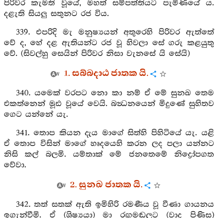
පිරිවර කැමති වූයේ, මහත් සම්පත්තියට පැමිණියේ ය.
දළැති සියලු සතුනට රජ විය.
339. එපරිදි මැ මනුෂ්‍යයන් අතුරෙහි පිරිවර ඇත්තේ
වේ ද, හේ දළ ඇතියන්ට රජ වූ හිවලා සේ ගරු කළයුතු
වේ. (සිවල්හු සෙයින් පිරිවර නිසා වැනසේ යි සේයි)
1. සබ්බදාඨ ජාතක යි.
340. යමෙක් වරපට නො කා නම් ඒ මේ සුනඛ තෙම
එකත්නෙන් මූඪ වූයේ වෙයි. බන්‍ධනයෙන් මිදුණේ සුහිතව
ගෙට යන්නේ යැ.
341. තොප කියන දැය මාගේ සිත්හි පිහිටියේ යැ. යළි
ඒ තොප විසින් මාගේ හෘදයෙහි කරන ලද පලා යන්නට
නිසි කල් බලමි. යම්තාක් මේ ජනතෙමේ නිද්‍රෝපගත
වේවා.
2. සුනඛ ජාතක යි.
342. තත් සතක් ඇති ඉමිහිරි රමණීය වූ වීණා ගායනය
ඉගැන්වීමි. ඒ (ශිෂ්‍යයා) මා රඟමඬලට (වාද පිණිස)