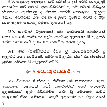
379. සඳහිරු දෙදෙනා යම් පමණ තැන් මෙර පැදැකුණු
කෙරෙද්ද යම් පමණ දිසා බබුළුවත් ද, යම් පමණ බබළන
ස්වභාවය ඇත්තාහු ද ඒතාක් තන්හි පොළොව ඇසුරු
කොට වෙසෙන යම් පමණ මනුෂ්‍ය ප්‍රාණීහු වෙත් ද ඔහු
හැම දෙනා මන්‍ධාතු රජුගේ දාසයෝ යැ.
380. කහවණු වැස්සෙන් පවා කාමයෙහි තෘප්තියක්
නො පෙනේ. කාමයෝ අල්ප ආස්වාද ඇත්තාහ යි ද, දුකට
හේතු වන්නාහයි ද මෙසේ පණ්ඩිත තෙම දැනැ.
381. හේ (පණ්ඩිතයා) දිව්‍ය වූ කාමසම්පතෙහි දු
ඇල්මට නො පැමිණේ. සම්මාසම්බුදුරජාණන් වහන්සේගේ
ශ්‍රාවක නිවනෙහි ඇලුණේ වෙයි.
8. මන්‍ධාතු ජාතක යි.
382. විද්‍යාවෙන් නිපද වූ කිසිවක් මේ තාපසයාට නැත.
තොපගේ නෑයෙක් හෝ යහළුවෙක් හෝ නොවේ.
ත්‍රිදණ්ඩයක් ඇති තිරීටවච්ඡ නම් වූ මෙතෙම කවර
කරුණක් නිසා බොහෝ රසැති අග්‍රභෝජනය වළඳන්නේ
ද.