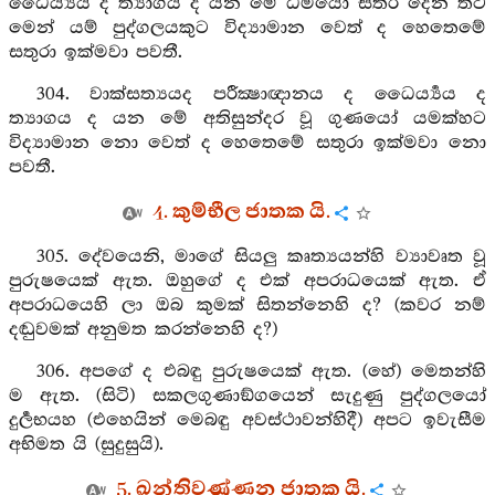
ධෛර්‍ය්‍යය ද ත්‍යාගය ද යන මේ ධර්‍මයෝ සතර දෙන තට
මෙන් යම් පුද්ගලයකුට විද්‍යාමාන වෙත් ද හෙතෙමේ
සතුරා ඉක්මවා පවතී.
304. වාක්සත්‍යයද පරීක්‍ෂාඥානය ද ධෛර්‍ය්‍යය ද
ත්‍යාගය ද යන මේ අතිසුන්දර වූ ගුණයෝ යමක්හට
විද්‍යාමාන නො වෙත් ද හෙතෙමේ සතුරා ඉක්මවා නො
පවතී.
4. කුම්භීල ජාතක යි.
305. දේවයෙනි, මාගේ සියලු කෘත්‍යයන්හි ව්‍යාවෘත වූ
පුරුෂයෙක් ඇත. ඔහුගේ ද එක් අපරාධයෙක් ඇත. ඒ
අපරාධයෙහි ලා ඔබ කුමක් සිතන්නෙහි ද? (කවර නම්
දඬුවමක් අනුමත කරන්නෙහි ද?)
306. අපගේ ද එබඳු පුරුෂයෙක් ඇත. (හේ) මෙතන්හි
ම ඇත. (සිටි) සකලගුණාඞ්ගයෙන් සැදුණු පුද්ගලයෝ
දුර්‍ලභයහ (එහෙයින් මෙබඳු අවස්ථාවන්හිදී) අපට ඉවැසීම
අභිමත යි (සුදුසුයි).
5. ඛන්තිවණ්ණන ජාතක යි.