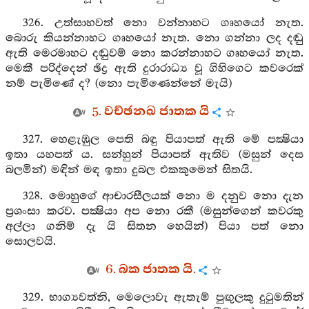
326. උත්සාහවත් නො වන්නාහට ගෘහයෝ නැත.
බොරු කියන්නාහට ගෘහයෝ නැත. නො ගන්නා ලද දඬු
ඇති මෙරමාහට දඬුවම් නො කරන්නාහට ගෘහයෝ නැත.
මෙකී පරිද්දෙන් ඡිද්‍ර ඇති දුරාරාධ්‍ය වූ ගිහිගෙට කවරෙක්
නම් පැමිණේ ද? (නො පැමිණෙන්නේ මැයි)
5. වච්ඡනඛ ජාතක යි
327. හෙළැඹුල පෙති බඳු පියාපත් ඇති මේ පක්‍ෂියා
ඉතා යහපත් ය. සන්හුන් පියාපත් ඇතිව (මසුන් දෙස
බලමින්) මඳින් මඳ ඉතා දුබල එකකුමෙන් සිතයි.
328. මොහුගේ ආචාරසීලයක් නො ම දනුව නො දැන
ප්‍රශංසා කරව. පක්‍ෂියා අප නො රකී (මසුන්ගෙන් කවරකු
අල්ලා ගනිම් දැ යි සිතන හෙයින්) පියා පත් නො
සොලවයි.
6. බක ජාතක යි.
329. භාග්‍යවත්නි, මෙලොවැ ඇතැම් පුඟුලකු දුටුමතින්