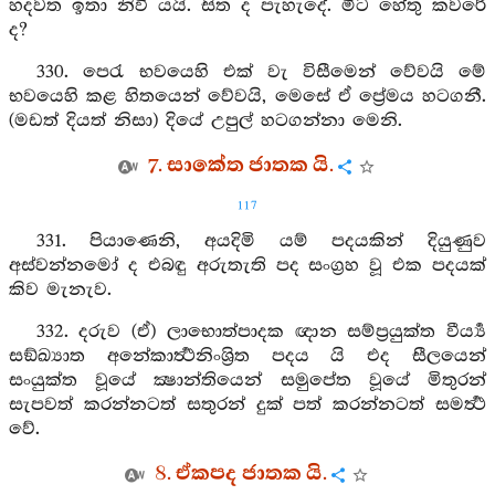
හදවත ඉතා නිවී යයි. සිත ද පැහැදේ. මීට හේතු කවරේ
ද?
330. පෙරැ භවයෙහි එක් වැ විසීමෙන් වේවයි මේ
භවයෙහි කළ හිතයෙන් වේවයි, මෙසේ ඒ ප්‍රේමය හටගනී.
(මඩත් දියත් නිසා) දියේ උපුල් හටගන්නා මෙනි.
7. සාකේත ජාතක යි.
117
331. පියාණෙනි, අයදිමි යම් පදයකින් දියුණුව
අස්වන්නමෝ ද එබඳු අරුතැති පද සංග්‍රහ වූ එක පදයක්
කිව මැනැව.
332. දරුව (ඒ) ලාභොත්පාදක ඥාන සම්ප්‍රයුක්ත වීර්‍ය්‍ය
සඞ්ඛ්‍යාත අනේකාර්‍ත්‍ථනිංශ්‍රිත පදය යි එද සීලයෙන්
සංයුක්ත වූයේ ක්‍ෂාන්තියෙන් සමුපේත වූයේ මිතුරන්
සැපවත් කරන්නටත් සතුරන් දුක් පත් කරන්නටත් සමර්‍ත්‍ථ
වේ.
8. ඒකපද ජාතක යි.