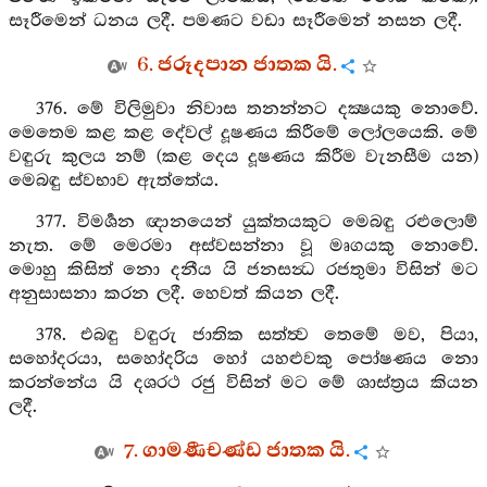
සෑරීමෙන් ධනය ලදී. පමණට වඩා සෑරීමෙන් නසන ලදී.
6. ජරූදපාන ජාතක යි.
376. මේ විලිමුවා නිවාස තනන්නට දක්‍ෂයකු නොවේ.
මෙතෙම කළ කළ දේවල් දූෂණය කිරීමේ ලෝලයෙකි. මේ
වඳුරු කුලය නම් (කළ දෙය දූෂණය කිරීම වැනසීම යන)
මෙබඳු ස්වභාව ඇත්තේය.
377. විමර්‍ශන ඥානයෙන් යුක්තයකුට මෙබඳු රළුලොම්
නැත. මේ මෙරමා අස්වසන්නා වූ මෘගයකු නොවේ.
මොහු කිසිත් නො දනීය යි ජනසන්‍ධ රජතුමා විසින් මට
අනුසාසනා කරන ලදී. හෙවත් කියන ලදී.
378. එබඳු වඳුරු ජාතික සත්ත්‍ව තෙමේ මව, පියා,
සහෝදරයා, සහෝදරිය හෝ යහළුවකු පෝෂණය නො
කරන්නේය යි දශරථ රජු විසින් මට මේ ශාස්ත්‍රය කියන
ලදී.
7. ගාමණීචණ්ඩ ජාතක යි.