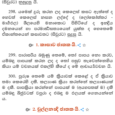
(සිවුරට) නුසුදුසු යි.
298. යමෙක් දුරු කරන ලද කෙලෙස් කසට ඇත්තේ ද
හෙවත් කෙලෙස් නසන ලද්දේ ද (ලෝකෝත්තර -
මාර්‍ගඵල) ශීලයෙහි මනාකොට පිහිටියේ ද ඉන‍්‍ද්‍රිය
දමනයෙන් හා පරමාර්‍ත්‍ථසත්‍යයෙන් යුක්ත ද හෙතෙමේ
ඒකාන්තයෙන් කසාවතට (සිවුරට) සුදුසු යි.
1. කාසාව ජාතක යි.
299. පාරාසරිය බමුණු තෙමේ, තෝ පාපය නො කරව,
යම්බඳු පාපයක් කරන ලද ද තෝ පසුව තැවෙන්නෙහිය
කියා යම් වචනයක් එකල්හි කීයේ ද මේ ආචාර්‍ය්‍යවචන යි.
300. පුරුෂ තෙමේ යම් ක්‍රියාවක් කෙළේ ද ඒ ක්‍රියාව
තමා කෙරෙහි දකී. කල්‍යාණ ක්‍රියා කරන්නේ කල්‍යාණයක්
ම දකී. පාපක්‍රියා කරන්නේ පාපයක් ම (අයහපතක් ම) දකී
යම්බඳු බිජුවටක් වපුරා ද එබඳු ම ඵලයක් ගෙනයන්නේ
ය.
2. චුල්ලනන්‍දි ජාතක යි.