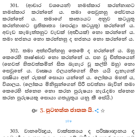
301. (ආචාර වශයෙන්) නමස්කාර කරන්නාහට
නමස්කාර කරන්නේ ය. තමා සෙවුනහු සේවනය
කරන්නේ ය. තමාගේ කෘත්‍යයට අනුව කටයුතු
කරන්නාහට ප්‍රතිකෘත්‍ය (පෙරළා කටයුතු) කරන්නේ ය.
අවැඩ කැමැත්තහුට වැඩක් (අර්‍ත්‍ථයක්) නො කරන්නේ ය.
තමා භජනය නො කරන්නහු ද භජනය නො කරන්නේ ය.
302. තමා අත්හරින්නහු තෙමේ ද හරන්නේ ය. ඔහු
කෙරෙහි තෘෂ්ණාව නො කරන්නේ ය. පහ වූ චිත්තයෙන්
(හෙවත් හිතවත්කමින් සිත බැහැර වූ කල්හි ඔහු) නො
සෙවුනේ ය. වෘක්‍ෂය ඵලයන්ගෙන් හීන යයි දැනැගත්
පක්‍ෂියා අන් රුකක් සොයා යන්නේ ය. ලෝකය මහත් ය,
විශාලය. (ලෝකය මිනිසුන්ගෙන් පිරී පවත්නා බැවින් තමා
කෙරෙහි ස්නෙහ නො කරන පුරුෂයා හැරැදමා ස්නෙහ
කරන පුරුෂයකු සොයා ගතයුතුය යනු කී සේයි.)
3. පුටභත්ත ජාතක යි.
109
303. වානරේන්‍ද්‍රය, වාක්සත්‍යය ද පරික්‍ෂාඥානය ද