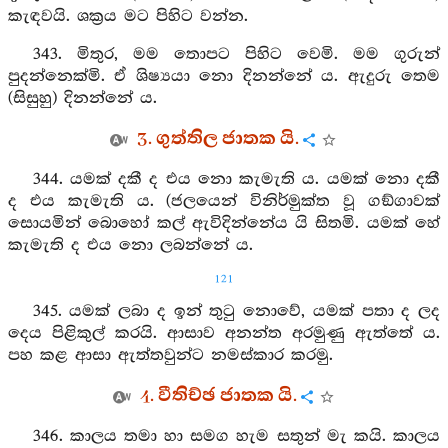
කැඳවයි. ශක්‍රය මට පිහිට වන්න.
343. මිතුර, මම තොපට පිහිට වෙමි. මම ගුරුන්
පුදන්නෙක්මි. ඒ ශිෂ්‍යයා නො දිනන්නේ ය. ඇදුරු තෙම
(සිසුහු) දිනන්නේ ය.
3. ගුත්තිල ජාතක යි.
344. යමක් දකී ද එය නො කැමැති ය. යමක් නො දකී
ද එය කැමැති ය. (ජලයෙන් විනිර්මුක්ත වූ ගඞ්ගාවක්
සොයමින් බොහෝ කල් ඇවිදින්නේය යි සිතමි. යමක් හේ
කැමැති ද එය නො ලබන්නේ ය.
121
345. යමක් ලබා ද ඉන් තුටු නොවේ, යමක් පතා ද ලද
දෙය පිළිකුල් කරයි. ආසාව අනන්ත අරමුණු ඇත්තේ ය.
පහ කළ ආසා ඇත්තවුන්ට නමස්කාර කරමු.
4. වීතිච්ඡ ජාතක යි.
346. කාලය තමා හා සමග හැම සතුන් මැ කයි. කාලය