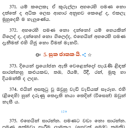
371. යම් කලෙකැ ඒ කුරුල්ලා අහරෙහි පමණ නො
දත්තේ ද අධික ලෙස ආහාර අනුභව කෙළේ ද, එකලැ
මුහුදෙහි ම හැලුණේය.
372. අහරෙහි පමණ නො දන්නෝ යම් හෙයකින්
ගිලෙද් ද, දන්නෝ නො ගිලෙද්ද, එහෙයින් අහරෙහි පමණ
දැනීමත් එහි ගිජු නො වීමත් මැනවි.
5. සුක ජාතක යි.
373. දියෙන් ප්‍රයෝජන ඇති වෙළෙන්දෝ පැරැණි ළිඳක්
සාරන්නහු කළුයකඩ, තඹ, ඊයම්, රිදී, රන්, මුතු හා
දියමන්ති ද ලදහ.
374. එයින් අසතුටු වූ ඔවුහු වැඩි වැඩියක් සෑරූහ. එහි
(ළිඳෙහි) හුන් දරුණු තෙදැති නයා තෙදින් (විසෙන්) ඔවුන්
නැසී ය.
129
375. එහෙයින් සාරන්න. පමණට වඩා නො සාරන්න.
පමණ ඉක්මවා සෑරීම ලාමකය, (හෙවත් මෝඩ කමකි).