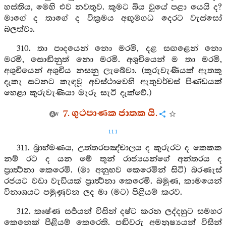
හස්තිය, මෙහි එව නවතුව. කුමට බිය වූයේ පළා යෙයි ද?
මාගේ ද තාගේ ද වික්‍රමය අඟුමගධ දෙරට වැස්සෝ
බලත්වා.
310. තා පාදයෙන් නො මරමි, දළ සඟළෙන් නො
මරමි, සොඬිනුත් නො මරමි. අශුචියෙන් ම තා මරමි,
අශුචියෙන් අශුචිය නසනු ලැබේවා. (කුරුවැණියක් ඇතකු
දැකැ සටනට කැඳවූ අවස්ථාවෙහි ඇතුවර්චස් පිණ්ඩයක්
හෙළා කුරුවැණියා මැරූ සැටි දැක්වේ.)
7. ගුථපාණක ජාතක යි.
111
311. බ්‍රාහ්මණය, උත්තරපඤ්චාලය ද කුරුරට ද කෙකක
නම් රට ද යන මේ තුන් රාජ්‍යයන්ගේ අන්තරය ද
ප්‍රාර්‍ත්‍ථනා කෙරෙමි. (මා අනුභව කෙරෙමින් සිටි) බරණැස්
රජයට වඩා වැඩියක් ප්‍රාර්‍ත්‍ථනා කෙරෙමි. බමුණ, කාමයෙන්
විනාශයට පමුණුවන ලද මා (මට) පිළියම් කරව.
312. කෘෂ්ණ සර්‍පයන් විසින් දෂ්ට කරන ලද්දහුට සමහර
කෙනෙක් පිළියම් කෙරෙති. පඬිවරු අමනුෂ්‍යයන් විසින්