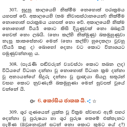
307. සුදුසු කාලයෙහි නික්මීම නෙහොත් පරාක්‍රමය
යහපත් වේ. අකාලයෙහි (තම නිවාසස්ථානයෙන්) නික්මීම
නොහොත් පරාක්‍රමය යහපත් නො වේ. අකාලයෙහි නික්ම
නොහොත් වීර්‍ය්‍ය කොට කිසි දියුණුවක් නො බබළයි
හෙවත් නො ලබයි. (නො කල්හි නික්මුණු) බකමුහුණුවා
නැසූ කාකසේනාව මෙන් (නො කල්හි) හුදෙකලා වූවහු
(වීර්‍ය්‍ය කළ ද) බොහෝ දෙනා වට කොට විනාශයට
පමුණුවන්නාහු ය.
308. (පැරැණි පඬිවරුන් ව්‍යවස්ථා කොට තබන ලද)
විධියගේ විධාන දන්නා වූ නොහොත් විධාන ක්‍රම දන්නා
වූ අන්‍යයන්ගේ සිදුරු දන්නා වූ ප්‍රාඥයා සියලු සතුරන්
වසඟ කොට නුවණැති බකමුහුණා මෙන් සුවපත් වූයේ
වන්නේ යි.
6. කෝසිය ජාතක යි.
309. ශූර ගුණයෙන් යුක්ත වූ වික්‍රම ස්වභාව ඇති පහර
දෙන්නා වූ පුරුෂයා හා ශූර පුරුෂ තෙමේ එක්තැනට
පැමිණ (ඔවුනොවුන් සටන් නො කොට කුමට යේ ද?)