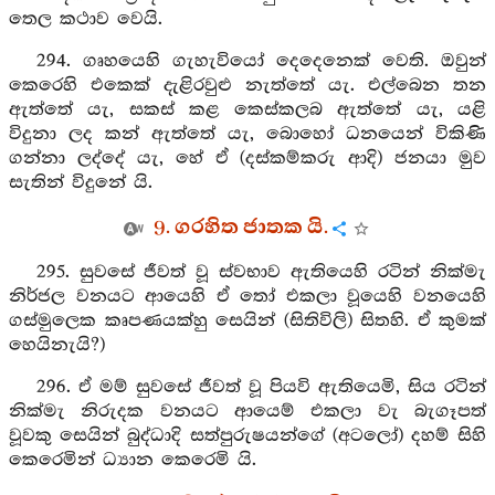
තෙල කථාව වෙයි.
294. ගෘහයෙහි ගැහැවියෝ දෙදෙනෙක් වෙති. ඔවුන්
කෙරෙහි එකෙක් දැළිරවුළු නැත්තේ යැ. එල්බෙන තන
ඇත්තේ යැ, සකස් කළ කෙස්කලබ ඇත්තේ යැ, යළි
විදුනා ලද කන් ඇත්තේ යැ, බොහෝ ධනයෙන් විකිණි
ගන්නා ලද්දේ යැ, හේ ඒ (දස්කම්කරු ආදි) ජනයා මුව
සැතින් විදුනේ යි.
9. ගරහිත ජාතක යි.
295. සුවසේ ජීවත් වූ ස්වභාව ඇතියෙහි රටින් නික්මැ
නිර්ජල වනයට ආයෙහි ඒ තෝ එකලා වූයෙහි වනයෙහි
ගස්මුලෙක කෘපණයක්හු සෙයින් (සිතිවිලි) සිතහි. ඒ කුමක්
හෙයිනැයි?)
296. ඒ මම් සුවසේ ජීවත් වූ පියවි ඇතියෙමි, සිය රටින්
නික්මැ නිරුදක වනයට ආයෙම් එකලා වැ බැගෑපත්
වූවකු සෙයින් බුද්ධාදි සත්පුරුෂයන්ගේ (අටලෝ) දහම් සිහි
කෙරෙමින් ධ්‍යාන කෙරෙමි යි.