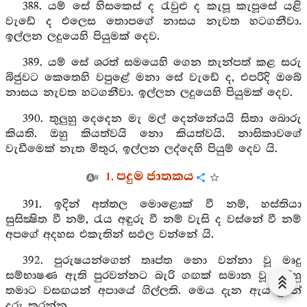
388. යම් සේ හිසකෙස් ද රැවුළු ද කැපූ කැපූසේ යළි
වැඩේ ද එලෙස තොපගේ නාසය නැවත හටගනීවා.
ඉල්ලන ලදුයෙහි පියුමක් දෙව.
389. යම් සේ ශරත් සමයෙහි ගෙන තැන්පත් කළ සරු
බිජුවට කෙතෙහි වපුළේ මනා සේ වැඩේ ද, එපරිදි ඔබේ
නාසය නැවත හටගනීවා. ඉල්ලන ලදුයෙහි පියුමක් දෙව.
390. තුලුහු දෙදෙන මැ මල් දෙන්නේයයි සිතා බොරු
කියති. ඔහු කියත්වයි නො කියත්වයි. නාසිකාවගේ
වැඩීමෙක් නැත මිතුර, ඉල්ලන ලද්දෙහි පියුම් දෙව යි.
1. පදුම ජාතකය
391. ඉදින් අත්තල මොළොක් වී නම්, හස්තියා
සුසික්‍ෂිත වී නම්, රැය අඳුරු වී නම් වැසි ද වස්නේ වී නම්
අපගේ අදහස එකැතින් සඵල වන්නේ යි.
392. පුරුෂයන්ගෙන් තෘප්ත නො වන්නා වූ මෘදු
සම්භාෂණ ඇති පුරවන්නට බැරි ගඟක් සමාන වූ ස්ත්‍රීහු
තමාට වසඟයන් අපායේ ගිල්ලති. මෙය දැන ඇය දුරින්
දුරු කරන්න.