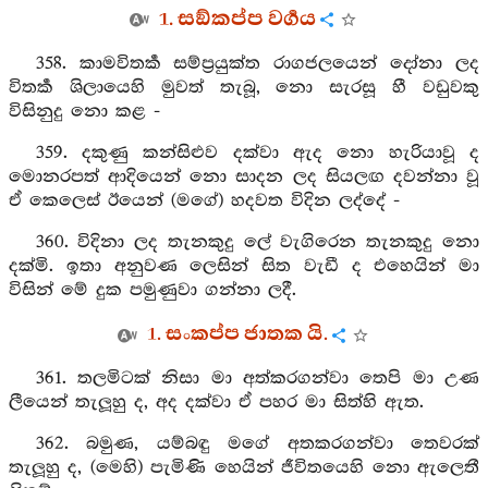
1. සඞ්කප්ප වර්‍ගය
358. කාමවිතර්‍ක සම්ප්‍රයුක්ත රාගජලයෙන් දෝනා ලද
විතර්‍ක ශිලායෙහි මුවත් තැබූ, නො සැරසූ හී වඩුවකු
විසිනුදු නො කළ -
359. දකුණු කන්සිළුව දක්වා ඇද නො හැරියාවූ ද
මොනරපත් ආදියෙන් නො සාදන ලද සියලඟ දවන්නා වූ
ඒ කෙලෙස් ඊයෙන් (මගේ) හදවත විදින ලද්දේ -
360. විදිනා ලද තැනකුදු ලේ වැගිරෙන තැනකුදු නො
දක්මි. ඉතා අනුවණ ලෙසින් සිත වැඩී ද එහෙයින් මා
විසින් මේ දුක පමුණුවා ගන්නා ලදී.
1. සංකප්ප ජාතක යි.
361. තලමිටක් නිසා මා අත්කරගන්වා තෙපි මා උණ
ලීයෙන් තැලූහු ද, අද දක්වා ඒ පහර මා සිත්හි ඇත.
362. බමුණ, යම්බඳු මගේ අතකරගන්වා තෙවරක්
තැලූහු ද, (මෙහි) පැමිණි හෙයින් ජීවිතයෙහි නො ඇලෙතී