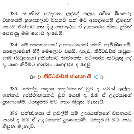
131
383. සටනින් පරදවන ලද්දේ ජලය රහිත බියකරු
වනයෙහි හුදෙකලාව විපතට පත් මට ආපදායෙහි ළිඳෙන්
ගොඩ එන්නට අත දිගු කෙළේය. ඒ උපකාරය නිසා දුකින්
පෙළුණු මම ගොඩ ආවෙමි.
384. මේ තාපසයාගේ උපකාරයෙන් මෙහි පැමිණියෙමි.
පරලොවෙන් මිදී මෙලොව වසමි. දරුව, තිරීටවච්ඡ තවුසා
ලාබ (සිවුපසය) ලබන්නට නිස්සෙකි. පරිභෝග කටයුතු දේ
ද, යාග කිරීමට ගන්නා යාගද්‍රව්‍ය ද දෙවු.
9. තිරීටවච්ඡ ජාතක යි.
385. යමක්හු සඳහා සතුරාගෙන් වුව ද යමක් ඉල්ලා
ගන්නට දුරස්ථානයකට වුව යෙත් ද, මම ඒ උදරයාගේ
දූතයෙක්මි. රජතුමනි මට නො කිපුන මැනැවි.
386. සත්ත්‍වයෝ රෑ දාවල්හි යම් උදරයක්හුගේ වසඟයට
යෙත් ද මම ඒ උදරයාගේ දූතයෙක්මි. රජතුමනි මට නො
කිපුන මැනැවි.