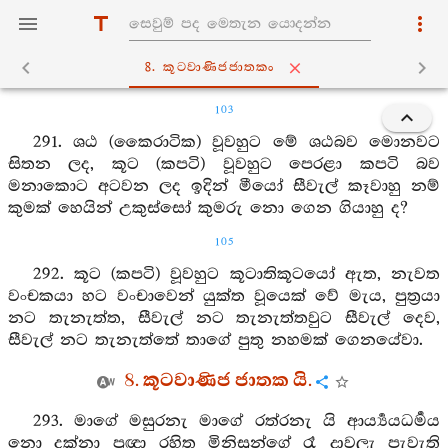
8. කූටවාණිජජාතකං
103
291. ශඨ (කෛරාටික) වූවහුට මේ ශඨබව මොනවට
සිතන ලද, කූට (කපටි) වූවහුට පෙරළා කපටි බව
මනාකොට අටවන ලද ඉදින් මීයෝ සීවැල් කෑවාහු නම්
කුමක් හෙයින් උකුස්සෝ කුමරු නො ගෙන ගියාහු ද?
105
292. කූට (කපටි) වූවහුට කූටාතිකූටයෝ ඇත, නැවත
වංචකයා හට වංචාවෙන් යුක්ත වූයෙක් වේ මැය, පුත්‍රයා
නට තැනැත්ත, සීවැල් නට තැනැත්තවුට සීවැල් දෙව,
සීවැල් නට තැනැත්තේ තාගේ පුතු නහමක් ගෙනයේවා.
8. කූටවාණිජ ජාතක යි.
293. මාගේ මසුරනැ මාගේ රත්රනැ යි ආර්‍ය්‍යයධර්‍මය
නො දක්නා ප්‍රඥා රහිත මිනිසුන්ගේ රෑ දාවලැ පැවැති