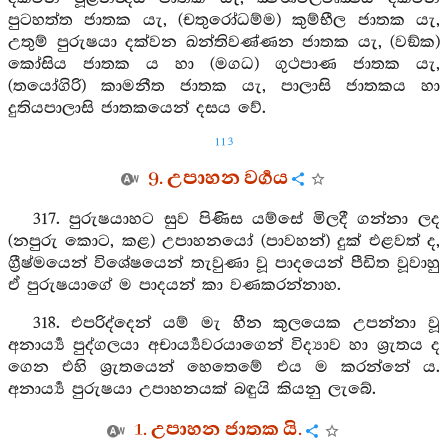
පුටහත්ත ජාතක යැ, (චතුරෝධම්ම) කුම්භීල ජාතක යැ,
උතුම් පුරුෂයා දක්වන ඛන්තිවණ්ණන ජාතක යැ, (වඞ්ක)
කෝසිය ජාතක ය හා (මගධ) ගුථපාණ ජාතක යැ,
(තයෝගිරි) කාමනීත ජාතක යැ, පාලාසි ජාතකය හා
දුතියපාලාසි ජාතකයෙන් දසය වේ.
113
9. උපාහන වර්‍ගය
317. පුරුෂයාහට සුව පිණිස යම්සේ මිලදී ගන්නා ලද
(නපුරු කොට, කළ) උපාහනයෝ (පාවහන්) දුක් එළවත් ද,
ග්‍රීෂ්මයෙන් විශේෂයෙන් තැවුණා වූ පාදයෙන් පීඩිත වූවාහු
ඒ පුරුෂයාගේ ම පාදයන් කා වණකරන්නාහ.
318. එපරිද්දෙන් යම් මැ හීන කුලයෙක උපන්නා වූ
අනාර්‍ය්‍ය පුද්ගලයා අචාර්‍ය්‍යවරයාගෙන් විද්‍යාව හා ශ්‍රැතය ද
ගෙන එහි ශ්‍රැතයෙන් හෙතෙමේ එය ම කරන්නේ ය.
අනාර්‍ය්‍ය පුරුෂයා උපාහනයක් බඳුයි කියනු ලැබේ.
1. උපාහන ජාතක යි.