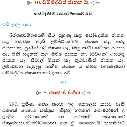
10. ධම්මද්ධජ ජාතක යි.
සත්වැනි බීරණත්‍ථම්භකවර්‍ග යි.
එහි උද්දානය:
බීරණත්‍ථම්භයෙහි සිට පුහුණු කළ සෝමදත්ත ජාතක
යැ, නළුවකු ඇති උච්ඡිට්ඨහත්ත ජාතක යැ, භරු
ජාතකයැ, පුණ්ණනදි ජාතක යැ, (බහුභාණී) කච්ඡප ජාතක
යැ, ගිනි සඳහන් කළ මච්ඡ ජාතක යැ, (පවනෙ) සෙග්ගු
ජාතක යැ, සීවැල් මීයන් කෑ කූටවාණිජ ජාතක යැ,
ලම්බත්‍ථන පැවැසු ගරහිත ජාතක ය සමඟ (කපණෙන)
ධම්මද්ධජ ජාතකයෙන් දසය වේ.
107
8. කාසාව වර්‍ගය
297. ප්‍රහීණ නො කරන ලද කෙලෙස් කසට ඇති
යමෙක් කාෂාය වස්ත්‍රය (සිවුර) හඳනේ පොරෝනේ ද
ඉන්‍ද්‍රිය දමනයෙන් හා පරමාර්‍ත්‍ථ සත්‍යයෙන්
(චතුස්සත්‍යාවබෝධයෙන්) පහ වූ හෙතෙමේ කසාවතට