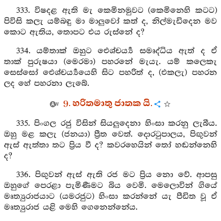
333. විෂදළ ඇති මැ කෙමිනමුවට (කෙමිනෙහි කටට)
පිවිසි කලැ යම්බඳු මා මාලුවෝ කත් ද, නිල්මැඩිදෙන මව
කොට ඇතිය, තොපට එය රුස්නේ ද?
334. යම්තාක් ඔහුට ඓශ්චර්‍ය්‍ය සමෘද්ධිය ඇත් ද ඒ
තාක් පුරුෂයා (මෙරමා) පහරනේ මැයැ. යම් කලෙකැ
සෙස්සෝ ඓශ්චර්‍ය්‍යයෙහි සිට පහරිත් ද, (එකලැ) පහරන
ලද හේ පහරනා ලැබේ.
9. හරිතමාතු ජාතක යි.
335. පිංගල රජු විසින් සියලුදෙනා හිංසා කරනු ලැබීය.
ඔහු මළ කලැ (ජනයා) ප්‍රීත වෙත්. දොරටුපාලය, පිඟුවන්
ඇස් ඇත්තා තට ප්‍රිය වී ද? කවරහෙයින් තෝ හඬන්නෙහි
ද?
336. පිඟුවන් ඇස් ඇති රජ මට ප්‍රිය නො වේ. ආපසු
ඔහුගේ පෙරළා පැමිණීමට බිය වෙමි. මෙලොවින් ගියේ
මෘත්‍යුරාජයාට (යමරජුට) හිංසා කරන්නේ යැ පීඩිත වූ ඒ
මෘත්‍යුරාජ යළි මෙහි ගෙනෙන්නේය.