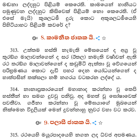
මඬනා ලද්දහුට පිළියම් කෙරෙති. කාමයෙන් හානියට
පමුණුවන ලද්දහුට කිසිවෙක් පිළියම් නො කෙරෙති. (ඒ
එසේ මැයි) කුශලධර්‍ම දුරු කොට අකුශලධර්‍මයෙහි
පිහිටියාහට පිළියම් කවරේ ද?
8. කාමනීත ජාතක යි.
313. උත්තම හස්ති නැමැති මේඝයෙන් ද අග්‍ර වූ
තුරඞ්ග මාලාවන්ගෙන් ද සර (ඊතල) නමැති වර්‍ෂාවන් ඇති
රථ තරඞ්ග මාලාවන්ගෙන් ද කඩුමිටි ඇත්තා වූ වේගයෙන්
පරිභ්‍රමණය කොට දැඩි පහර දෙන යෝධයන්ගෙන් ද
හාත්පසින් තක්සලා නම් නගරය වටකරන ලද්දේ ය.
314. නානාප්‍රකාරයෙන් මහානාද කරන්නා වූ තෙපි
හස්තීන් හා සමඟ දුවවු පනිවු. අද මහත් වූ ඝෝෂාවෙක්
පවතීවා. ගර්‍ජනා කරන්නා වූ මේඝයාගේ මුඛයෙන්
නික්මෙන විදුලියක් මෙන් දුවන්නාහු නුවර වහා වට කරව.
9. පලාසී ජාතක යි.
315. රථයෙහි මයූරපාදයෙහි නගන ලද ධ්වජ අපමණය.