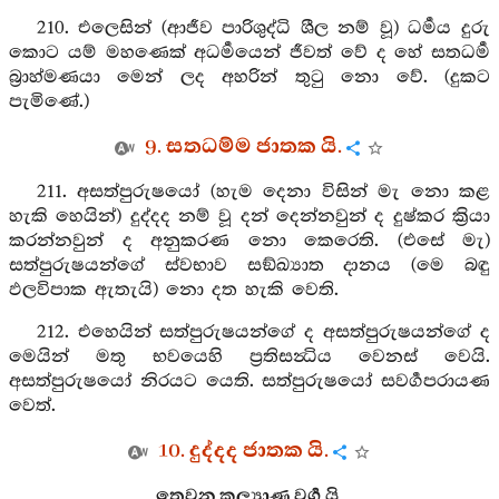
210. එලෙසින් (ආජීව පාරිශුද්ධි ශීල නම් වූ) ධර්‍මය දුරු
කොට යම් මහණෙක් අධර්‍මයෙන් ජීවත් වේ ද හේ සතධර්‍ම
බ්‍රාහ්මණයා මෙන් ලද අහරින් තුටු නො වේ. (දුකට
පැමිණේ.)
9. සතධම්ම ජාතක යි.
211. අසත්පුරුෂයෝ (හැම දෙනා විසින් මැ නො කළ
හැකි හෙයින්) දුද්දද නම් වූ දන් දෙන්නවුන් ද දුෂ්කර ක්‍රියා
කරන්නවුන් ද අනුකරණ නො කෙරෙති. (එසේ මැ)
සත්පුරුෂයන්ගේ ස්වභාව සඞ්ඛ්‍යාත දානය (මෙ බඳු
ඵලවිපාක ඇතැයි) නො දත හැකි වෙති.
212. එහෙයින් සත්පුරුෂයන්ගේ ද අසත්පුරුෂයන්ගේ ද
මෙයින් මතු භවයෙහි ප්‍රතිසන්‍ධිය වෙනස් වෙයි.
අසත්පුරුෂයෝ නිරයට යෙති. සත්පුරුෂයෝ සවර්‍ගපරායණ
වෙත්.
10. දුද්දද ජාතක යි.
තෙවන කල්‍යාණ වර්‍ග යි.