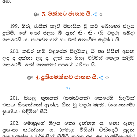
වේ.
3. මක්කට ජාතක යි.
199. හිරු රැසින් තැවී පිපාසිත වූ තට බොහෝ ජලය
දුනිමි. හේ තෝ ජලය බී දැන් කිං කිං (යි වඳුරු ශබ්ද)
කෙරෙහි ය. පාපජනයන් හා එක් නොවීම ශ්‍රේෂ්ඨ යි.
200. කවර නම් වඳුරෙක් සිල්වතැ යි තා විසින් අසන
ලද ද දක්නා ලද ද, දැන් තා හිසැ වර්චස් හෙළා කිලිටි
කෙරෙමි. මෝ තොමෝ අපගේ ධර්‍මතා යි.
4. දුතියමක්කට ජාතක යි.
79
201. සියලු භූතයන් (සත්ත්‍වයන්) කෙරෙහි සිල්වත්
එකඟ සිතැත්තෝ ඇත්ල. හීන වූ වඳුරා බලව. (හෙතෙමේ)
සූර්‍ය්‍යයා වඳිමින් සිටී.
202. මොහුගේ ශීලය නො දන්නහු ය, නො දැනැ
ප්‍රශංසා කරන්නහු ය. (මොහු විසින්) ගිනිදෙවි පුදන
කෙණෙස්ස ද වර්චසින් කිලිටි කරන ලද, දෙ කුණ්ඩිකාවෝ