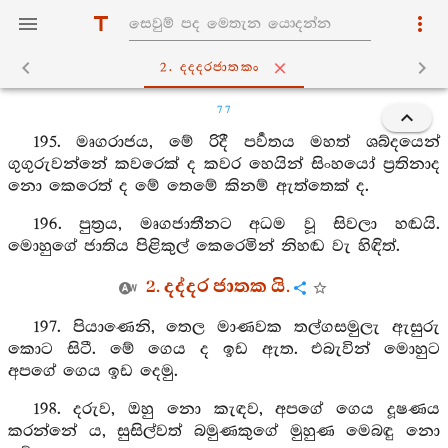
2. දද‍්දරජාතකං
77
195. මෘගරාජය, මේ රිදී පර්‍වතය මහත් ශබ්දයෙන්
ගුගුරුවන්නේ කවරෙක් ද කවර හෙයින් සිංහයෝ ප්‍රතිනාද
නො කෙරෙත් ද මේ තෙමේ කිනම් ඇත්තෙක් ද.
196. පුත්‍රය, මෘගජාතීනට අධම වූ සිවලා හඬයි.
මොහුගේ ජාතිය පිළිකුල් කෙරෙමින් නිහඬ වැ හිඳිත්.
2. දද්දර ජාතක යි.
197. පියාණෙනි, තෙල මාණවක තල්ගසමුලැ ඇසුරු
කොට සිටී. මේ ගෙය ද ඉඩ ඇත. එබැවින් මොහුට
අපගේ ගෙය ඉඩ දෙමු.
198. දරුව, ඔහු නො කැඳව, අපගේ ගෙය දූෂණය
කරන්නේ ය, සුසිල්වත් බමුණකුගේ මුහුණ මෙබඳු නො