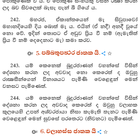
පොකුණෙක් වී ය. ඒ පොකුණ සිංහයකු විසින් රක්‍ෂා කරන
ලද බව සිවලෙක් බැසැ පැන් බී ගියේ ය.
242. මහරජ, ඒකාන්තයෙන් මැ සිවුපාවෝ
මහානදියෙහි දිය බොත් මැ ය. එයින් (ඒ නදී) අනදී වූයේ
නො වේ. ඉදින් තොපට ඒ අඩුව ප්‍රිය වී නම් (ඇමැතිත්
ප්‍රිය වී නම් දෙදෙනාට මැ) කමා කරව.
5. පබ්බතූපත්‍ථර ජාතක යි.
243. යම් කෙනෙක් බුදුරජාණන් වහන්සේ විසින්
දේශනා කරන ලද අවවාද නො කෙරෙත් ද ඔවුහු
රාක්‍ෂසීන්ගෙන් විනාශයට පැමිණි වෙළෙඳුන් මෙන්
වනසට පැමිණෙත්.
244. යම් කෙනෙක් බුදුරජාණන් වහන්සේ විසින්
දේශනා කරන ලද අවවාද කෙරෙත් ද ඔවුහු වලාහක
කුලයෙහි උපන් අශ්වරජායා නිසා කැමැති තැනට පැමිණි
වෙළෙඳුන් මෙන් සුවසේ පරතෙරට (නිවනට) පැමිණෙත්.
6. වලාහස්ස ජාතක යි