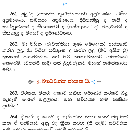
97
261. බුදුරද (අනන්ත ගුණැතියෙන්) අප්‍රමාණය. ධර්‍මය
අප්‍රමාණය, සඞ්ඝයා අප්‍රමාණය. දීර්‍ඝජාතීහු ද නයි ද
ගෝනුස්සෝ ද සියපාවෝ ද (පත්තෑයෝ ද) මකුළුවෝ ද
සිකනලු ද මීයෝ ද ප්‍රමාණවත්හ.
262. මා විසින් (රුවන්තියා ගුණ බෙලෙන්) ආරක්‍ෂාව
කරන ලදු. මා විසින් පරිත්‍රාණ ද කරන ලදු. (මට අහිත වූ)
භූතයෝ පහවෙත්වා. හේ මම භාග්‍යවතුනට නමස්කාර
කෙරෙමි. (විපස්සී ආදි) සත් බුදුවරුනට මාගේ නමස්කාරය
වේවා.
3. ඛන්‍ධවත්ත ජාතක යි.
263. වීරකය, මියුරු කොට හඬන මොණර කරකට බඳු
පැහැති මාගේ වල්ලභයා වන සවිට්ඨක නම් පක්‍ෂියා
දක්හිද?
264. දියෙහි ද ගොඩ ද හැසිරෙන නිත්‍යයෙන් අමු මස්
කන ඒ පක්‍ෂියාට අනු වැ ක්‍රියා කරන (තී සැමි) සවිට්ඨක
නම් කවුඩා සෙවෙලෙහි වෙළී මෙළේ යි.