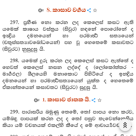
8. කාසාව වර්‍ගය
297. ප්‍රහීණ නො කරන ලද කෙලෙස් කසට ඇති
යමෙක් කාෂාය වස්ත්‍රය (සිවුර) හඳනේ පොරෝනේ ද
ඉන්‍ද්‍රිය දමනයෙන් හා පරමාර්‍ත්‍ථ සත්‍යයෙන්
(චතුස්සත්‍යාවබෝධයෙන්) පහ වූ හෙතෙමේ කසාවතට
(සිවුරට) නුසුදුසු යි.
298. යමෙක් දුරු කරන ලද කෙලෙස් කසට ඇත්තේ ද
හෙවත් කෙලෙස් නසන ලද්දේ ද (ලෝකෝත්තර -
මාර්‍ගඵල) ශීලයෙහි මනාකොට පිහිටියේ ද ඉන‍්‍ද්‍රිය
දමනයෙන් හා පරමාර්‍ත්‍ථසත්‍යයෙන් යුක්ත ද හෙතෙමේ
ඒකාන්තයෙන් කසාවතට (සිවුරට) සුදුසු යි.
1. කාසාව ජාතක යි.
299. පාරාසරිය බමුණු තෙමේ, තෝ පාපය නො කරව,
යම්බඳු පාපයක් කරන ලද ද තෝ පසුව තැවෙන්නෙහිය
කියා යම් වචනයක් එකල්හි කීයේ ද මේ ආචාර්‍ය්‍යවචන යි.