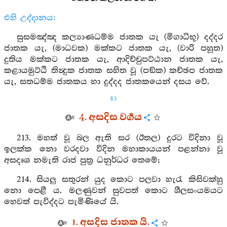
එහි උද්දානය:
සුසමඤ්ඤ කල්‍යාණධම්ම ජාතක යැ (මිගාධිභූ) දද්දර
ජාතක යැ, (මාධවක) මක්කට ජාතක යැ, (වාරි පහූත)
දුතිය මක්කට ජාතක යැ, ආදිච්චුපට්ඨාන ජාතක යැ,
කළායමුට්ඨි තින්‍දුක ජාතක සහිත වූ (පඞ්ක) කච්ඡප ජාතක
යැ, සතධම්ම ජාතකය හා දුද්දද ජාතකයෙන් දසය වේ.
83
4. අසදිස වර්‍ගය
213. මහත් වූ බල ඇති සර (ඊතල) දුරට විදිනා වූ
ඉලක්ක නො වරදවා විදින මහාකායයන් පළන්නා වූ
අසදෘශ නමැති රාජ පුත්‍ර ධනුර්ධර තෙමේ;
214. සියලු සතුරන් යුද කොට පලවා හැරැ කිසිවක්හු
නො පෙළී ය. මලණුවන් සුවපත් කොට ශීලසංයමයට
හෙවත් පැවිද්දට පැමිණියේ යි.
1. අසදිස ජාතක යි.