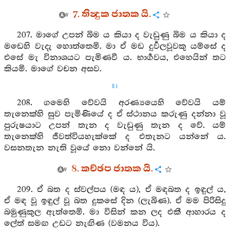
7. තින්‍දුක ජාතක යි.
207. මාගේ උපන් බිම ය කියා ද වැඩුණු බිම ය කියා ද
මඩෙහි වැදැ හොත්තෙමි. මා ඒ මඩ දුර්‍වලවූවකු යම්සේ ද
එසේ මැ විනාශයට පැමිණවී ය. භාර්‍ගවය, එහෙයින් තට
කියමි. මාගේ වචන අසව.
81
208. ගමෙහි වේවයි අරණ්‍යයෙහි වේවයි යම්
තැනෙක්හි සුව පැමිණියේ ද ඒ ස්ථානය කරුණු දන්නා වූ
පුරුෂයාට උපන් තැන ද වැඩුණු තැන ද වේ. යම්
තැනෙක්හි ජීවත්වියහැක්කේ ද එතැනට යන්නේ ය.
වසනතැන නැති වූයේ නො වන්නේ යි.
8. කච්ඡප ජාතක යි.
209. ඒ බත ද ස්වල්පය (මඳ ය), ඒ මඳබත ද ඉඳුල් ය,
ඒ මඳ වූ ඉඳුල් වූ බත දුකසේ දින (ලැබිණ). ඒ මම පිරිසිදු
බමුණුකුල ඇත්තෙමි. මා විසින් කන ලද එකී ආහාරය ද
ලේත් සමඟ උඩට නැඟිණ (වමනය විය).