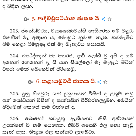
ද බිඳින ලදහ.
5. ආදිච්චුපට්ඨාන ජාතක යි.
203. ජනේශ්වරය, වෘක්‍ෂශාඛාවන්හි හැසිරෙන මේ වඳුරා
එකතින් මැ අඥාන ය, මොහුට නුවණ නැත. කළුමෑමිට
බිම හෙළා බිමහුණු එක් මැ මෑඇටය සොයයි.
204. එපරිද්දෙන් මැ මහරජ, දැඩි ලෝභී වූ අපි ද යම්
අනෙක් කෙනෙක් දැ යි යන සියල්ලෝ මැ මෑඇට මිටින්
වඳුරා මෙන් බෙහෙවින් පිරිහෙමු.
6. කළායමුට්ඨි ජාතක යි.
205. දුනු හියවුරු ගත් දුනුවායන් විසින් ද උතුම් කඩු
ගත් යෝධයන් විසින් ද හාත්පසින් පිරිවරනලදුම්හ. මෙයින්
මිදීමෙක් කෙසේ නම් වන්නේ ද,
206. බොහෝ කටයුතු ඇතියනට කිසි අර්‍ත්‍ථයෙක්
උපන්නේ වි නම් යෙහෙක. තිඹිරි ගසෙහි ඵල නො කැඩූ
තැන් ඇත. තින්‍දුක ඵල කන්නට ලැබේවා.