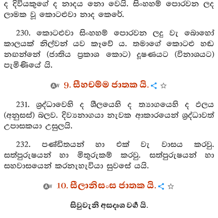
ද දිවියකුගේ ද නාදය නො වෙයි. සිංහහම් පොරවන ලද
ලාමක වූ කොටළුවා නාද කෙරේ.
230. කොටළුවා සිංහහම් පොරවන ලදු වැ බොහෝ
කාලයක් නිල්වන් යව කෑවේ ය. තමාගේ කොටළු හඬ
නඟන්නේ (ජාතිය ප්‍රකාශ කොට) දූෂණයට (විනාශයට)
පැමිණියේ යි.
9. සීහචම්ම ජාතක යි.
231. ශ්‍රද්ධාවෙහි ද ශීලයෙහි ද ත්‍යාගයෙහි ද ඵලය
(අනුසස්) බලව. දිව්‍යනාගයා නැවක ආකාරයෙන් ශ්‍රද්ධාවත්
උපාසකයා උසුලයි.
232. පණ්ඩිතයන් හා එක් වැ වාසය කරවු.
සත්පුරුෂයන් හා මිතුරුකම් කරවු. සත්පුරුෂයන් හා
සහවාසයෙන් කරනැහැවියා සුවසේ යයි.
10. සීලානිසංස ජාතක යි.
සිවුවැනි අසදෘශ වර්‍ග යි.