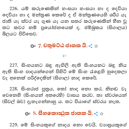
226. යම් කරුණෙකින් හංසයා හංසයා හා ද දෙවියා
දෙවියා හා ද මන්ත්‍රණ කෙරේ ද ඒ මන්ත්‍රණයෙහි ශරීර යැ
ජාති යැ ස්‍වර යැ ගුණ යැ යන සතර කරුණෙකින් හීන වූ
තට කවර නම් ප්‍රයෝජනයෙක් ද, ජම්බුකය (සිගාලය)
බිලයට පිවිසෙව.
7. චතුමට්ඨ ජාතක යි.
87
227. සිංහයනට බඳු ඇඟිලි ඇති සිංහයනට බඳු නිය
ඇති සිංහ පාදයන්ගෙන් පිහිටි මේ සිංහ රැළෙහි හුදෙකලා
වැ අනෙක් පරිද්දෙකින් (සිගාල) නාද කෙරේ.
228. සිංහරාජ පුත්‍රය, තෝ නාද නො කර, නිහඬ වැ
වෙනෙහි (සිංහයන් අතරෙහි) වාසය කරව. තා ස්වරයෙන්
(සිවල් බව) දැනැගන්නාහු ය. තට පියාගේ ස්වරය නැත.
8. සීහකොත්‍ථුක ජාතක යි.
229. මේ සිංහයකුගේ නාදය නො වෙයි. ව්‍යාඝ්‍රයකුගේ