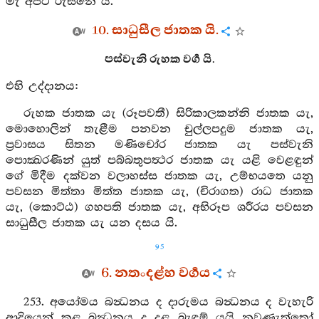
මැ අපට රුස්නේ යි.
10. සාධුසීල ජාතක යි.
පස්වැනි රුහක වර්‍ග යි.
එහි උද්දානය:
රුහක ජාතක යැ (රූපවතී) සිරිකාලකන්නි ජාතක යැ,
මොහොලින් තැළීම පනවන චුල්ලපදුම ජාතක යැ,
ප්‍රවාසය සිතන මණිචෝර ජාතක යැ පස්වැනි
පොක්‍ඛරණින් යුත් පබ්බතුපත්‍ථර ජාතක යැ යළි වෙළඳුන්
ගේ මිදීම දක්වන වලාහස්ස ජාතක යැ, උම්භයතෙ යනු
පවසන මිත්තා මිත්ත ජාතක යැ, (චිරාගත) රාධ ජාතක
යැ, (කොට්ඨ) ගහපති ජාතක යැ, අභිරූප ශරීරය පවසන
සාධුසීල ජාතක යැ යන දසය යි.
95
6. නතංදළ්හ වර්‍ගය
253. අයෝමය බන්‍ධනය ද දාරුමය බන්‍ධනය ද වැහැරි
ආදියෙන් කළ බන්‍ධනය ද දළ බැඳුම් යයි නුවණැත්තෝ