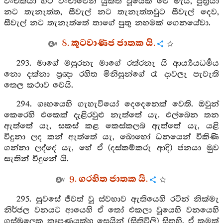
වංචකයා හට වංචාවෙන් යුක්ත වූයෙක් වේ මැය, පුත්‍රයා
නට තැනැත්ත, සීවැල් නට තැනැත්තවුට සීවැල් දෙව,
සීවැල් නට තැනැත්තේ තාගේ පුතු නහමක් ගෙනයේවා.
8. කූටවාණිජ ජාතක යි.
293. මාගේ මසුරනැ මාගේ රත්රනැ යි ආර්‍ය්‍යයධර්‍මය
නො දක්නා ප්‍රඥා රහිත මිනිසුන්ගේ රෑ දාවලැ පැවැති
තෙල කථාව වෙයි.
294. ගෘහයෙහි ගැහැවියෝ දෙදෙනෙක් වෙති. ඔවුන්
කෙරෙහි එකෙක් දැළිරවුළු නැත්තේ යැ. එල්බෙන තන
ඇත්තේ යැ, සකස් කළ කෙස්කලබ ඇත්තේ යැ, යළි
විදුනා ලද කන් ඇත්තේ යැ, බොහෝ ධනයෙන් විකිණි
ගන්නා ලද්දේ යැ, හේ ඒ (දස්කම්කරු ආදි) ජනයා මුව
සැතින් විදුනේ යි.
9. ගරහිත ජාතක යි.
295. සුවසේ ජීවත් වූ ස්වභාව ඇතියෙහි රටින් නික්මැ
නිර්ජල වනයට ආයෙහි ඒ තෝ එකලා වූයෙහි වනයෙහි
ගස්මුලෙක කෘපණයක්හු සෙයින් (සිතිවිලි) සිතහි. ඒ කුමක්