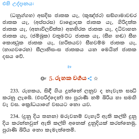
එහි උද්දානය:
(ධනුග්ගහ) අසදිස ජාතක යැ, (කුඤ්ජර) සඞ්ගාමාවචර
ජාතක යැ, (අප්පරස) වාළොදක ජාතක යැ, ගිරිදත්ත
ජාතක යැ, (අනාවිලචිත්ත) අනභිරත ජාතක යැ, දධිවාහන
ජාතක යැ, (ජම්බුක) වතුමට්ට ජාතක යැ, (සීහ හඬ) සීහ
කොත්‍ථුක ජාතක යැ, (හරිතයව) සීහවම්ම ජාතක යැ,
(නාගවරෙන) සීලානිසංස ජාතකය යන මෙයින් ජාතක
දසය වේ.
89
5. රුහක වර්‍ගය
233. රුහකය, සිඳී ගිය දුන්නේ ලනුව ද නැවැත සන්‍ධි
කරනු ලැබේ. (එපරිද්දෙන්) තා පුරාණී නම් බිරිය හා සමඟි
වැ වස. ක්‍රෝධයාගේ වසයට නො යව.
234. (දුනු දිය තනන) මරුවනම් වැහැරි ඇති කල්හි දුනු
දිය කරන්නවුන් ඇති කල්හි අනෙක් දුනුදියක් කරන්නෙමු.
පුරාණි බිරිය නො කැමැත්තෙමි.