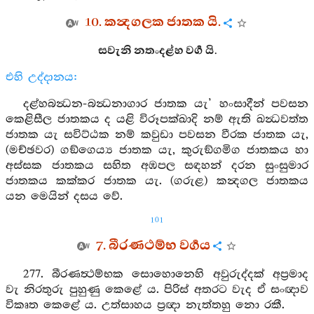
10. කන්‍දගලක ජාතක යි.
සවැනි නතංදළ්හ වර්‍ග යි.
එහි උද්දානය:
දළ්හබන්‍ධන-බන්‍ධනාගාර ජාතක යැ’ හංසාදීන් පවසන
කෙළිසීල ජාතකය ද යළි විරූපක්ඛාදි නම් ඇති ඛන්‍ධවත්ත
ජාතක යැ සවිට්ඨක නම් කවුඩා පවසන වීරක ජාතක යැ,
(මච්ඡවර) ගඞ්ගෙය්‍ය ජාතක යැ, කුරුඞ්ගමිග ජාතකය හා
අස්සක ජාතකය සහිත අඹපල සඳහන් දරන සුංසුමාර
ජාතකය කක්කර ජාතක යැ. (ගරුළ) කන්‍දගල ජාතකය
යන මෙයින් දසය වේ.
101
7. බීරණථම්භ වර්‍ගය
277. බීරණත්‍ථම්භක සොහොනෙහි අවුරුද්දක් අප්‍රමාද
වැ නිරතුරු පුහුණු කෙළේ ය. පිරිස් අතරට වැද ඒ සංඥාව
විකෘත කෙළේ ය. උත්සාහය ප්‍රඥා නැත්තහු නො රකී.