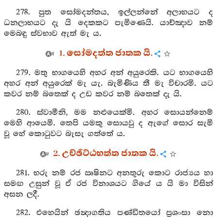
278. පුත සෝමදන්තය, ඉල්ලන්නේ අලාභයට ද
ධනලාභයට දැ යි දෙකකට පැමිණෙයි. යාච්ඤාව නම්
මෙබඳු ස්වභාව ඇත් මැ ය.
1. සෝමදත්ත ජාතක යි.
279. මතු භාගයෙහි අහර අන් අයුරෙකි. යට භාගයෙහි
අහර අන් අයුරෙක් මැ යැ. බැමිණිය තී මැ විචාරමි. යට
කවර නම් බතෙක් ද උඩ කවර නම් බතෙක් දැ යි.
280. ස්වාමීනි, මම නළුයෙක්මි. අහර සොයන්නෙම්
මෙහි ආයෙමි. තෙපි යමකු සොයවු ද ඇගේ සොර සැමි
වූ හේ කොටුවට බැසැ ගත්තේ ය.
2. උච්ඡිට්ඨභත්ත ජාතක යි.
281. භරු නම් රජ ඍෂිනට අනතුරු කොට රාජ්‍යය හා
සමඟ උසුන් වූ ඒ රජ විනාශයට ගියේ ය යි මා විසින්
අසන ලදී.
282. එහෙයින් ඡන්‍දාගතිය පණ්ඩිතයෝ ප්‍රශංසා නො