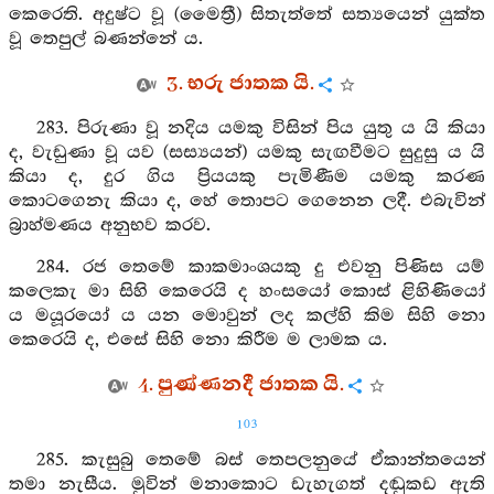
කෙරෙති. අදුෂ්ට වූ (මෛත්‍රී) සිතැත්තේ සත්‍යයෙන් යුක්ත
වූ තෙපුල් බණන්නේ ය.
3. භරු ජාතක යි.
283. පිරුණා වූ නදිය යමකු විසින් පිය යුතු ය යි කියා
ද, වැඩුණා වූ යව (සස්‍යයන්) යමකු සැඟවීමට සුදුසු ය යි
කියා ද, දුර ගිය ප්‍රියයකු පැමිණීම යමකු කරණ
කොටගෙනැ කියා ද, හේ තොපට ගෙනෙන ලදී. එබැවින්
බ්‍රාහ්මණය අනුභව කරව.
284. රජ තෙමේ කාකමාංශයකු දු එවනු පිණිස යම්
කලෙකැ මා සිහි කෙරෙයි ද හංසයෝ කොස් ළිහිණියෝ
ය මයූරයෝ ය යන මොවුන් ලද කල්හි කිම සිහි නො
කෙරෙයි ද, එසේ සිහි නො කිරීම ම ලාමක ය.
4. පුණ්ණනදී ජාතක යි.
103
285. කැසුබු තෙමේ බස් තෙපලනුයේ ඒකාන්තයෙන්
තමා නැසීය. මුවින් මනාකොට ඩැහැගත් දඬුකඩ ඇති