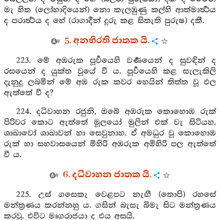
මැ හිත (ලෝහාදියෙන්) නො කැලඹුණු කල්හි ආත්මාර්‍ත්‍ථය
ද පරාර්‍ත්‍ථය ද හේ (රාගාදීන් දුරු කළ සිතැති පුරුෂ) දකී.
5. අනභිරති ජාතක යි.
223. මේ අඹරුක පූර්‍වයෙහි වර්‍ණයෙන් ද සුවඳින් ද
රසයෙන් ද යුක්ත වූයේ වී ය. පූර්‍වයෙහි කළ සැලැකිලි
දැනුදු ලබමින් මේ අඹ රුක කවර හෙයින් තිත්ත වූ ඵල
ඇත්තේ වී ද?
224. දධිවාහන රජුනි, ඔබේ අඹරුක කොහොඹ රුක්
පිරිවර කොට ඇත්තේ මූලයෝ මුලින් එක් වැ සිටියහ.
ශාඛාවෝ ශාඛාවන් හා සෙවුනාහ. ඒ අමධුර වූ කොහොඹ
රුක් හා සහවාසයෙන් මිහිරි අඹරුක අමිහිරි පල ඇත්තේ
වී ය.
6. දධිවාහන ජාතක යි.
225. උස් ගසෙකැ වෙළපට නැඟී (තොපි) රහසේ
මන්ත්‍රණය කරන්නහු ය. ගසින් බැසැ බිමැ සිට මන්ත්‍රණය
කරවු. එවිට මෘගරාජයා ද එය අසයි.