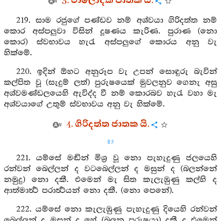
3. වාලෝදක ජාතක යි.
219. සාම රජුගේ පණ්ඩව නම් අශ්වයා ගිරිදත්ත නම්
කොර අස්පලුවා විසින් දූෂණය කැරිණ. පුරාණ (නො
කොර) ස්වභාවය හැරැ අස්පලුගේ කොරය අනු වැ
හික්මේ.
220. ඉදින් ඕහට අනුරූප වැ උපන් සොඳුරු බැවින්
කල්පිත වූ (සැදුම් ලත්) පුරුෂයෙක් මුවලනුව ගෙනැ අසු
අශ්වමණ්ඩලයෙහි ඇවිද්ද වී නම් කොරබව හැරැ වහා මැ
අශ්වයාගේ උතුම් ස්වභාවය අනු වැ හික්මේ.
4. ගිරිදත්ත ජාතක යි.
85
221. යම්සේ මඬින් මිශ්‍ර වූ නො පැහැදුණු ජලයෙහි
රන්වන් බෙල්ලන් ද වටබෙල්ලන් ද මසුන් ද (බලන්නේ
නමුදු) නො දකී. එමෙන් මැ සිත කැලැඹුණු කල්හි ද
ආත්මාර්‍ත්‍ථ පරාර්‍ත්‍ථයන් නො දකී. (නො පෙනේ).
222. යම්සේ නො කැලැඹුණු පැහැදුණු දියෙහි රන්වන්
බෙල්ලන් ද මසුන් ද හේ (බලන පුරුෂයා) දකී ද එමෙන්