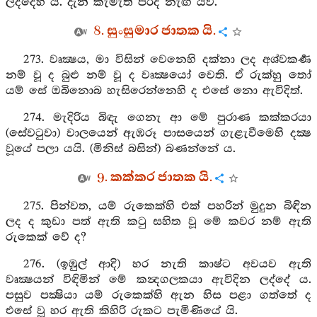
ලද්දෙහි ය. දැන් කැමැති පරිදි නැඟී යව.
8. සුංසුමාර ජාතක යි.
273. වෘක්‍ෂය, මා විසින් වෙනෙහි දක්නා ලද අශ්වකර්‍ණ
නම් වූ ද බුළු නම් වූ ද වෘක්‍ෂයෝ වෙති. ඒ රුක්හු තෝ
යම් සේ ඔබිනොබ හැසිරෙන්නෙහි ද එසේ නො ඇවිදිත්.
274. මැදිරිය බිඳැ ගෙනැ ආ මේ පුරාණ කක්කරයා
(සේවටුවා) වාලයෙන් ඇඹරූ පාසයෙන් ගැළැවීමෙහි දක්‍ෂ
වූයේ පලා යයි. (මිනිස් බසින්) බණන්නේ ය.
9. කක්කර ජාතක යි.
275. පින්වත, යම් රුකෙක්හි එක් පහරින් මුදුන බිඳින
ලද ද කුඩා පත් ඇති කටු සහිත වූ මේ කවර නම් ඇති
රුකෙක් වේ ද?
276. (ඉඹුල් ආදි) හර නැති කාෂ්ට අවයව ඇති
වෘක්‍ෂයන් විඳිමින් මේ කන්‍දගලකයා ඇවිදින ලද්දේ ය.
පසුව පක්‍ෂියා යම් රුකෙක්හි ඇන හිස පළා ගත්තේ ද
එසේ වූ හර ඇති කිහිරි රුකට පැමිණියේ යි.