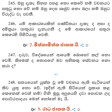
245. ඔහු දැකැ සිනහ පහළ නො කෙරේ නම් වචනයට
සතුටු නො වේ නම් ඔහු දෙස ඍජුව නො බලා නම් ඔහුට
විරුද්ධ වැ පවතී.
246. යම් ආකාරයෙකින් පණ්ඩිතයා දැකැ ද අසා ද
අමිත්‍රයා (හතුරා) දැනැගනී ද මේ ආකාරයෝ සතුරා
කෙරෙහි පිහිටියාහු වෙති.
7. මිත්තාමිත්ත ජාතක යි.
247. දරුව, විදේශයෙන් ආයෙම් බොහෝ කල් නො
වෙමි. කිමෙක් ද තොපගේ මව අනිකකු සේවනය නො
කරා ද?
93
248. සත්‍යයෙන් යුක්ත වූ මේ වචනය ඇති සැටියෙන්
කිව යුතු නො වේ. (ඉදින් ඇති සිටියෙන් ප්‍රකාශ කළ
කෙනෙක් වෙත් නම්) ගිනි මුසු අලුයෙහි දවා හොවන ලද
පොට්ඨපාදයා මෙන් හෝනේ මැ යි.
8. රාධ ජාතක යි.