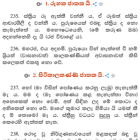
1. රුහක ජාතක යි.
235. ස්ත්‍රිය රූ ඇත්තී වන්නී ය, ඒ රූමත් ස්ත්‍රිය
ආචාරශීලී ද වන්නී ය. පුරුෂයෙක් එබඳු ස්ත්‍රිය ද නො
කැමැත්තේ ය. මහෞෂධයෙනි, (මේ කරුණ ඔබ)
අදහන්නෙහි දැ යි (රජ විචාළේ ය).
236. මහරජ, එය අදහමි. පුරුෂයා පින් නැත්තේ වී නම්
ශ්‍රියත් (වාසනාවත්) කාලකණ්ණියත් අවාසනාවත් කිසි
කලෙකත් එකතු නො වේ.
2. සිරිකාලකණ්ණි ජාතක යි.
237. හෝ (මා විසින් පෝෂණය කරනු ලැබූ) තැනැත්තී
මැ ය. මම ද (මෑ පෝෂණය කළ තැනැත්තා විනා)
අනෙකෙක් නො වෙමි. අත් සිඳින ලද මේ කොටා ද
අනිකෙක් නො වේ. මාගේ කුමාර කලැ හිමියා යි යමක් කී
ද ඕ තොමෝ මෑ ය. ස්ත්‍රීහු වධයට සුදුසු ය. ස්ත්‍රීන්
කෙරෙහි ඇත්තක් නැත.
238. රෞද්‍ර වූ නිර්ගුණභාවයෙන් මළකඳක් බඳු වූ