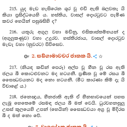
215. යුද මැඩ හැසිරෙන ශූර වූ එඩි ඇති බලවතැ යි
කියා ප්‍රසිද්ධයෙහි ය. හස්තිය, වාසල් දොරටුවට පැමිණ
කවර හෙයින් පසුබසිහි ද?
216. යතුරු අගුල වහා මඩිනු, එසිකාස්තම්භයන් ද
(අගුලුකණුව) වහා උදුරව. හස්තිරජාය, වාසල් දොරටුව
මැඩැ වහා (නුවරට) පිවිසෙව.
2. සඞ්ගාමාවචර ජාතක යි.
217. (නියඳ කඩින් පෙරූ) අල්ප වූ හීන වූ රස ඇති
ජලය බී කොටළුවනට මද හටගනී. ප්‍රණීත වූ මේ රසය බී
සෛන්‍ධවයනට මද නො හටගනී. (මීට කාරණා කිම් දැ යි
විචාළේ ය.)
218. ජනෙන්‍ද්‍රය, හීනජාති ඇති ඒ හීනභාවයෙන් පහස
ලැබූ හෙතෙමේ රසමඳ ජලය බී මත් වෙයි. ධුරවහනසුලු
උසස් කුලයෙහි උපන් (හෙයින්) සෛන්‍ධවයා අග්‍ර වූ මිදිරස
බී ද මත් නො වේ.