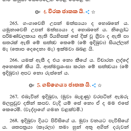
4. වීරක ජාතක යි.
265. ගංගාවෙහි උපන් මත්ස්‍යයා ද හොබනේ ය.
යමුනාවෙහි උපන් මත්ස්‍යයා ද හොබනේ ය. නිග්‍රෝධ
පරිමණ්ඩලකාය ඇති රියහිසක් සේ දික් වූ ග්‍රීවා ද ඇති පා
සතරක් ඇති මේ සත්ත්‍ව තෙමේ (මේ ඉදිබුවා) සියල්ලන්
මැ (තොප දෙදෙනා මැ) ඉක්මවා බබළ යි.
266. යමක් ඇසී ද එය නො කීයේ ය. විචාරන ලද්දේ
අනෙකක් කිය යි. ආත්මප්‍රශංසා කරන මේ සත්ත්‍වයා (මේ
ඉදිබුවා) අපට නො රුස්නේ ය.
5. ගඞ්ගෙය්‍ය ජාතක යි.
267. එබැවින් ඉදිබුවා, (මුවා බැඳුණු) වරපටින් ඇඹරු
මලපුඩුව දතින් කපව. වැදි යම් සේ නො ඒ ද මම එසේ
කෙරෙමි. (වැද්දාගේ ගමන වළක්වමි.)
268. ඉදිබුවා දියට පිවිසියේ ය. මුවා වනයට පැවිසියේ
ය. ශතපත්‍රයා (කෑරලා) තමා හුන් අතු අගින් දරුවන්