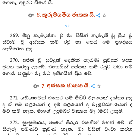
ගෙනැ අඳුරට ගියේ යි.
6. කුරුඞ්ගමිග ජාතක යි.
99
269. ඔහු කැමැත්තා වූ මා විසින් කැමැති වූ ප්‍රිය වූ
ස්වාමි වූ අස්සක නම් රජු හා පෙරැ මේ ප්‍රදේශය
හැසිරෙන ලද.
270. අළුත් වූ සුවදුක් දෙකින් පැරැණි සුවදුක් දෙක
මුවහ කරනු ලැබේ. එහෙයින් අස්සක නම් රජුට වඩා මේ
ගොම පණුවා මැ මට අතිශයින් ප්‍රිය වේ.
7. අස්සක ජාතක යි.
271. ගඞ්ගාවෙන් එතෙර යම් මිහිරි ඵලයෙක් දක්නා ලද
ද ඒ අඹ පලයෙන් ද දඹ පලයෙන් ද වැළවරකායෙන් ද
මට කම් නැත. මාගේ උදුම්බර වෘක්‍ෂය මැ (මට) උතුමි.
272. සුංසුමාරය, තාගේ සිරුර එකතින් මහත් වේ. ඒ
සිරුරු පමණට නුවණ නැත. මා විසින් වංචා කරන