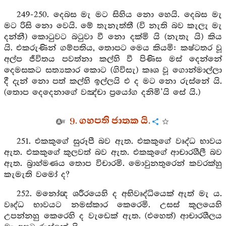
249-250. දෙබස මැ මට සිහිය නො හෙයි. දෙබස මැ
මට රිසි නො වෙයි. මේ තැනැත්තී (වි නැති බව කැලැ මැ
දන්නී) කොටුවට බටුවා වී නො දක්මි යි (නැතැ යි) කිය
යි. එකරුණින් ගම්පතිය, තොපට මෙය කියමි: කෂ්ටතර වූ
අල්ප ජීවිතය පවත්නා කල්හි වී පිණිස මස් දෙන්නේ
දෙමසකට සත්‍යකාර කොට (ගිවිසැ) කෘශ වූ ගොන්මාල්ලා
දී දැන් නො පත් කල්හි ඉල්ලයි එ ද මට නො රුස්නේ යි.
(තොප දෙදෙනාගේ වඤ්චා ප්‍රයෝග දනිමි’යි සේ යි.)
9. ගහපති ජාතක යි.
251. එකකුගේ සුරූපී බව ඇත. එකකුගේ වෘද්ධ භාවය
ඇත. එකකුගේ කුලවත් බව ඇත. එකකුගේ ආචාරශීලී බව
ඇත. බ්‍රාහ්මණය තොප විචාරමි. මොවුනතුරෙන් කවරක්හු
කැමැති වමෝ ද?
252. මනෝඥ ශරීරයෙහි ද අභිවෘද්ධියෙක් ඇත් මැ ය.
වෘද්ධ භාවයට නමස්කාර කෙරෙමි. උසස් කුලයෙහි
උපන්නහු කෙරෙහි ද වැඩෙක් ඇත. (එහෙත්) ආචාරශීලය