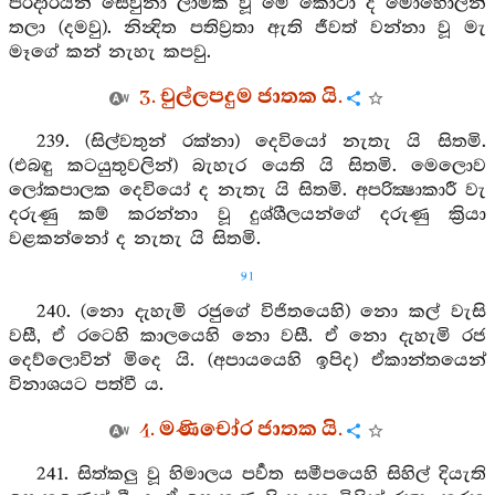
පරදාරයන් සෙවුනා ලාමක වූ මේ කොටා ද මොහොලින්
තලා (දමවු). නින්‍දිත පතිව්‍රතා ඇති ජීවත් වන්නා වූ මැ
මෑගේ කන් නැහැ කපවු.
3. චුල්ලපදුම ජාතක යි.
239. (සිල්වතුන් රක්නා) දෙවියෝ නැතැ යි සිතමි.
(එබඳු කටයුතුවලින්) බැහැර යෙති යි සිතමි. මෙලොව
ලෝකපාලක දෙවියෝ ද නැතැ යි සිතමි. අපරික්‍ෂාකාරී වැ
දරුණු කම් කරන්නා වූ දුශ්ශීලයන්ගේ දරුණු ක්‍රියා
වළකන්නෝ ද නැතැ යි සිතමි.
91
240. (නො දැහැමි රජුගේ විජිතයෙහි) නො කල් වැසි
වසී, ඒ රටෙහි කාලයෙහි නො වසී. ඒ නො දැහැමි රජ
දෙව්ලොවින් මිදෙ යි. (අපායයෙහි ඉපිද) ඒකාන්තයෙන්
විනාශයට පත්වී ය.
4. මණිචෝර ජාතක යි.
241. සිත්කලු වූ හිමාලය පර්‍වත සමීපයෙහි සිහිල් දියැති