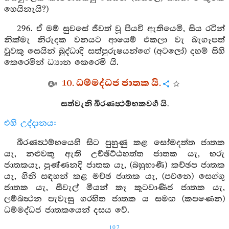
හෙයිනැයි?)
296. ඒ මම් සුවසේ ජීවත් වූ පියවි ඇතියෙමි, සිය රටින්
නික්මැ නිරුදක වනයට ආයෙම් එකලා වැ බැගෑපත්
වූවකු සෙයින් බුද්ධාදි සත්පුරුෂයන්ගේ (අටලෝ) දහම් සිහි
කෙරෙමින් ධ්‍යාන කෙරෙමි යි.
10. ධම්මද්ධජ ජාතක යි.
සත්වැනි බීරණත්‍ථම්භකවර්‍ග යි.
එහි උද්දානය:
බීරණත්‍ථම්භයෙහි සිට පුහුණු කළ සෝමදත්ත ජාතක
යැ, නළුවකු ඇති උච්ඡිට්ඨහත්ත ජාතක යැ, භරු
ජාතකයැ, පුණ්ණනදි ජාතක යැ, (බහුභාණී) කච්ඡප ජාතක
යැ, ගිනි සඳහන් කළ මච්ඡ ජාතක යැ, (පවනෙ) සෙග්ගු
ජාතක යැ, සීවැල් මීයන් කෑ කූටවාණිජ ජාතක යැ,
ලම්බත්‍ථන පැවැසු ගරහිත ජාතක ය සමඟ (කපණෙන)
ධම්මද්ධජ ජාතකයෙන් දසය වේ.
107