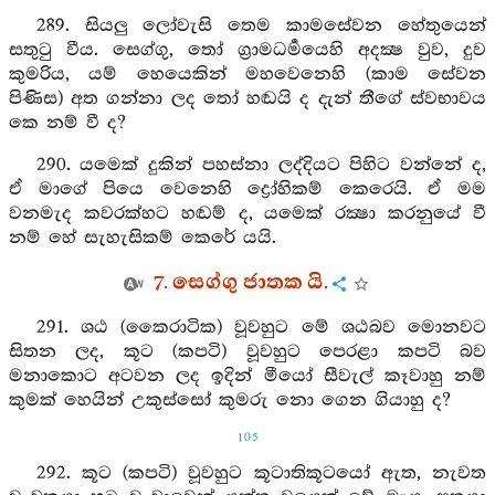
289. සියලු ලෝවැසි තෙම කාමසේවන හේතුයෙන්
සතුටු වීය. සෙග්ගු, තෝ ග්‍රාමධර්‍මයෙහි අදක්‍ෂ වුව, දුව
කුමරිය, යම් හෙයෙකින් මහවෙනෙහි (කාම සේවන
පිණිස) අත ගන්නා ලද තෝ හඬයි ද දැන් තීගේ ස්වභාවය
කෙ නම් වී ද?
290. යමෙක් දුකින් පහස්නා ලද්දියට පිහිට වන්නේ ද,
ඒ මාගේ පියෙ වෙනෙහි ද්‍රෝහිකම් කෙරෙයි. ඒ මම
වනමැද කවරක්හට හඬම් ද, යමෙක් රක්‍ෂා කරනුයේ වී
නම් හේ සැහැසිකම් කෙරේ යයි.
7. සෙග්ගු ජාතක යි.
291. ශඨ (කෛරාටික) වූවහුට මේ ශඨබව මොනවට
සිතන ලද, කූට (කපටි) වූවහුට පෙරළා කපටි බව
මනාකොට අටවන ලද ඉදින් මීයෝ සීවැල් කෑවාහු නම්
කුමක් හෙයින් උකුස්සෝ කුමරු නො ගෙන ගියාහු ද?
105
292. කූට (කපටි) වූවහුට කූටාතිකූටයෝ ඇත, නැවත