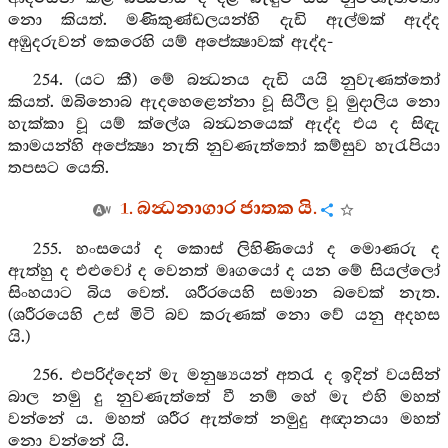
නො කියත්. මණිකුණ්ඩලයන්හි දැඩි ඇල්මක් ඇද්ද
අඹුදරුවන් කෙරෙහි යම් අපේක්‍ෂාවක් ඇද්ද-
254. (යට කී) මේ බන්‍ධනය දැඩි යයි නුවැණත්තෝ
කියත්. ඔබිනොබ ඇදහෙළෙන්නා වූ සිථිල වූ මුදාලිය නො
හැක්කා වූ යම් ක්ලේශ බන්‍ධනයෙක් ඇද්ද එය ද සිඳැ
කාමයන්හි අපේක්‍ෂා නැති නුවණැත්තෝ කම්සුව හැරැපියා
තපසට යෙති.
1. බන්‍ධනාගාර ජාතක යි.
255. හංසයෝ ද කොස් ලිහිණියෝ ද මොණරු ද
ඇත්හු ද එළුවෝ ද වෙනත් මෘගයෝ ද යන මේ සියල්ලෝ
සිංහයාට බිය වෙත්. ශරීරයෙහි සමාන බවෙක් නැත.
(ශරීරයෙහි උස් මිටි බව කරුණක් නො වේ යනු අදහස
යි.)
256. එපරිද්දෙන් මැ මනුෂ්‍යයන් අතරැ ද ඉදින් වයසින්
බාල නමු දු නුවණැත්තේ වී නම් හේ මැ එහි මහත්
වන්නේ ය. මහත් ශරීර ඇත්තේ නමුදු අඥානයා මහත්
නො වන්නේ යි.