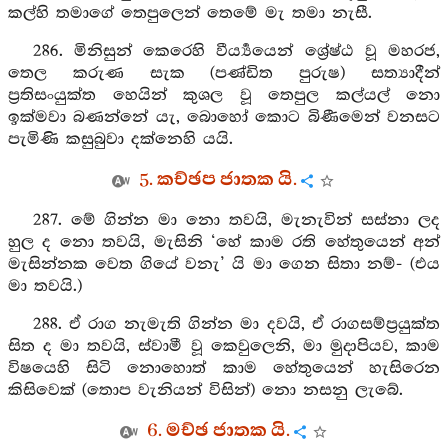
කල්හි තමාගේ තෙපුලෙන් තෙමේ මැ තමා නැසී.
286. මිනිසුන් කෙරෙහි වීර්‍ය්‍යයෙන් ශ්‍රේෂ්ඨ වූ මහරජ,
තෙල කරුණ සැක (පණ්ඩිත පුරුෂ) සත්‍යාදීන්
ප්‍රතිසංයුක්ත හෙයින් කුශල වූ තෙපුල කල්යල් නො
ඉක්මවා බණන්නේ යැ, බොහෝ කොට බිණීමෙන් වනසට
පැමිණි කසුබුවා දක්නෙහි යයි.
5. කච්ඡප ජාතක යි.
287. මේ ගින්න මා නො තවයි, මැනැවින් සස්නා ලද
හුල ද නො තවයි, මැසිනි ‘හේ කාම රති හේතුයෙන් අන්
මැසින්නක වෙත ගියේ වනැ’ යි මා ගෙන සිතා නම්- (එය
මා තවයි.)
288. ඒ රාග නැමැති ගින්න මා දවයි, ඒ රාගසම්ප්‍රයුක්ත
සිත ද මා තවයි, ස්වාමී වූ කෙවුලෙනි, මා මුදාපියව, කාම
විෂයෙහි සිටි නොහොත් කාම හේතුයෙන් හැසිරෙන
කිසිවෙක් (තොප වැනියන් විසින්) නො නසනු ලැබේ.
6. මච්ඡ ජාතක යි.