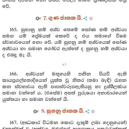
සිංහිය අවමන් නො කරව, හිවලා මාගේ ප්‍රාණදායක මිත්‍ර
වේ.
7. ගුණ ජාතක යි.
165. සුභානු නම් අශ්ව තෙමේ සෝණ නම් අශ්වයා
සමඟ යම් ප්‍රේමයක් කෙරේ ද එය තමාගේ විෂම
ස්වභාවයෙන් නො වේ. යම් සුභනු නම් අශ්වයෙක් සෝණ
අශ්වයා හා සමාන ගෝචර ඇත්තේ ද සුහනු නම් අශ්වයා
ද එබඳු මැ යි.
67
166. අශ්වයන් මතුයෙහි පනින පියවි ඇති
කායප්‍රගල්හතාදියෙන් යුක්ත වූ නිතර (තමා බැඳි) රැහන
කන ස්වභාවය ඇති පාපස්වරූපඇතියහු හා දුශ්ශීලත්‍වය
සමාන වන්නේ ය. (එසේම) අසත් පුරුෂයා අනාචාරයෙන්
යුක්තයා හා සමාන වන්නේ යි.
8. සුහනු ජාතක යි.
167. (අන්‍ධකාර විධමන කොට දැකුම් ලබා දෙනුයෙන්)