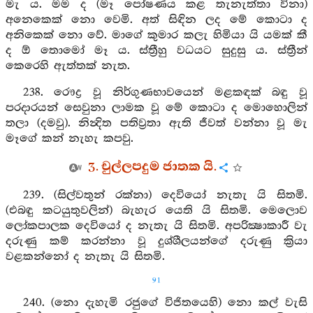
මැ ය. මම ද (මෑ පෝෂණය කළ තැනැත්තා විනා)
අනෙකෙක් නො වෙමි. අත් සිඳින ලද මේ කොටා ද
අනිකෙක් නො වේ. මාගේ කුමාර කලැ හිමියා යි යමක් කී
ද ඕ තොමෝ මෑ ය. ස්ත්‍රීහු වධයට සුදුසු ය. ස්ත්‍රීන්
කෙරෙහි ඇත්තක් නැත.
238. රෞද්‍ර වූ නිර්ගුණභාවයෙන් මළකඳක් බඳු වූ
පරදාරයන් සෙවුනා ලාමක වූ මේ කොටා ද මොහොලින්
තලා (දමවු). නින්‍දිත පතිව්‍රතා ඇති ජීවත් වන්නා වූ මැ
මෑගේ කන් නැහැ කපවු.
3. චුල්ලපදුම ජාතක යි.
239. (සිල්වතුන් රක්නා) දෙවියෝ නැතැ යි සිතමි.
(එබඳු කටයුතුවලින්) බැහැර යෙති යි සිතමි. මෙලොව
ලෝකපාලක දෙවියෝ ද නැතැ යි සිතමි. අපරික්‍ෂාකාරී වැ
දරුණු කම් කරන්නා වූ දුශ්ශීලයන්ගේ දරුණු ක්‍රියා
වළකන්නෝ ද නැතැ යි සිතමි.
91
240. (නො දැහැමි රජුගේ විජිතයෙහි) නො කල් වැසි