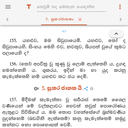
3. සූකරජාතකං
63
155. යහළුව, මම සිවුපායෙමි. යහළුව, තෝ ද
සිවුපායෙහි. සිංහය මෙහි එව, නවතුව, බියපත් වූයේ කුමට
පලායෙහි ද?
156. (තෝ) අපවිත්‍ර වූ කුණු වූ ලොම් ඇත්තෙහි ය, දුගඳ
හමන්නෙහි ය. ශුකරය, ඉදින් මා හා යුද කරනු
කැමැත්තෙහි නම් යහළුව තට ජය දෙමි.
3. සූකර ජාතක යි.
157. මිදීමක් කැමැත්තා වූ සර්‍පරාජ තෙමේ ශෛල
වර්‍ණයෙන් මේ වල්කලාවට හෙවත් තවුස් පොරෝණය
ඇතුළට පිවිසියේ ය. මම තොප වහන්සේගේ බ්‍රහ්මවර්‍ණය
පුදන්නෙම් (බඩගිනි ඇත්තෙම්) කනු කැමැත්තෙම් නමුදු
කන්නට නො පොහොසත් වෙමි.