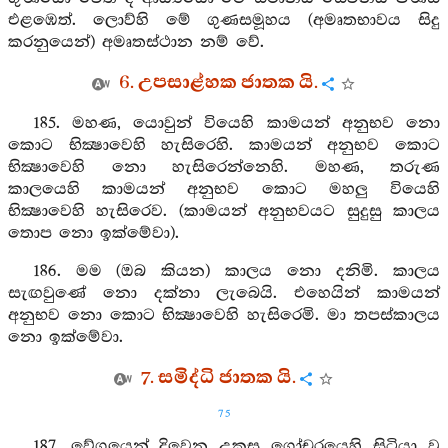
එළඹෙත්. ලොව්හි මේ ගුණසමූහය (අමෘතභාවය සිදු
කරනුයෙන්) අමෘතස්ථාන නම් වේ.
6. උපසාළ්හක ජාතක යි.
185. මහණ, යොවුන් වියෙහි කාමයන් අනුභව නො
කොට භික්‍ෂාවෙහි හැසිරෙහි. කාමයන් අනුභව කොට
භික්‍ෂාවෙහි නො හැසිරෙන්නෙහි. මහණ, තරුණ
කාලයෙහි කාමයන් අනුභව කොට මහලු වියෙහි
භික්‍ෂාවෙහි හැසිරෙව. (කාමයන් අනුභවයට සුදුසු කාලය
තොප නො ඉක්මේවා).
186. මම (ඔබ කියන) කාලය නො දනිමි. කාලය
සැඟවුණේ නො දක්නා ලැබෙයි. එහෙයින් කාමයන්
අනුභව නො කොට භික්‍ෂාවෙහි හැසිරෙමි. මා තපස්කාලය
නො ඉක්මේවා.
7. සමිද්ධි ජාතක යි.
75
187. වේගයෙන් දිවෙන උකුසු ගෝචරයෙහි සිටියා වූ