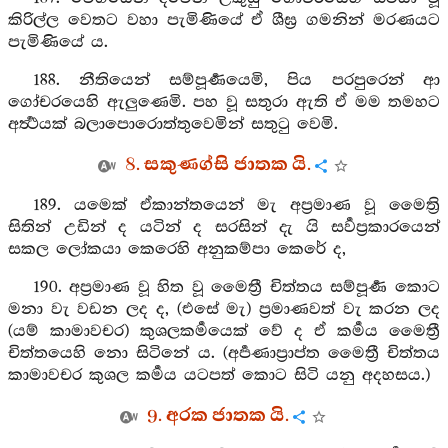
කිරිල්ල වෙතට වහා පැමිණියේ ඒ ශීඝ්‍ර ගමනින් මරණයට
පැමිණියේ ය.
188. නීතියෙන් සම්පූර්‍ණයෙමි, පිය පරපුරෙන් ආ
ගෝචරයෙහි ඇලුණෙමි. පහ වූ සතුරා ඇති ඒ මම තමහට
අර්‍ත්‍ථයක් බලාපොරොත්තුවෙමින් සතුටු වෙමි.
8. සකුණග්සි ජාතක යි.
189. යමෙක් ඒකාන්තයෙන් මැ අප්‍රමාණ වූ මෛත්‍රි
සිතින් උඩින් ද යටින් ද සරසින් දැ යි සර්‍වප්‍රකාරයෙන්
සකල ලෝකයා කෙරෙහි අනුකම්පා කෙරේ ද,
190. අප්‍රමාණ වූ හිත වූ මෛත්‍රී චිත්තය සම්පූර්‍ණ කොට
මනා වැ වඩන ලද ද, (එසේ මැ) ප්‍රමාණවත් වැ කරන ලද
(යම් කාමාවචර) කුශලකර්‍මයෙක් වේ ද ඒ කර්‍මය මෛත්‍රී
චිත්තයෙහි නො සිටිනේ ය. (අර්‍පණාප්‍රාප්ත මෛත්‍රී චිත්තය
කාමාවචර කුශල කර්‍මය යටපත් කොට සිටි යනු අදහසය.)
9. අරක ජාතක යි.