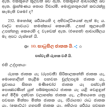
ඇත. එකකුගේ කුලවත් බව ඇත. එකකුගේ ආචාරශීලී බව
ඇත. බ්‍රාහ්මණය තොප විචාරමි. මොවුනතුරෙන් කවරක්හු
කැමැති වමෝ ද?
252. මනෝඥ ශරීරයෙහි ද අභිවෘද්ධියෙක් ඇත් මැ ය.
වෘද්ධ භාවයට නමස්කාර කෙරෙමි. උසස් කුලයෙහි
උපන්නහු කෙරෙහි ද වැඩෙක් ඇත. (එහෙත්) ආචාරශීලය
මැ අපට රුස්නේ යි.
10. සාධුසීල ජාතක යි.
පස්වැනි රුහක වර්‍ග යි.
එහි උද්දානය:
රුහක ජාතක යැ (රූපවතී) සිරිකාලකන්නි ජාතක යැ,
මොහොලින් තැළීම පනවන චුල්ලපදුම ජාතක යැ,
ප්‍රවාසය සිතන මණිචෝර ජාතක යැ පස්වැනි
පොක්‍ඛරණින් යුත් පබ්බතුපත්‍ථර ජාතක යැ යළි වෙළඳුන්
ගේ මිදීම දක්වන වලාහස්ස ජාතක යැ, උම්භයතෙ යනු
පවසන මිත්තා මිත්ත ජාතක යැ, (චිරාගත) රාධ ජාතක
යැ, (කොට්ඨ) ගහපති ජාතක යැ, අභිරූප ශරීරය පවසන