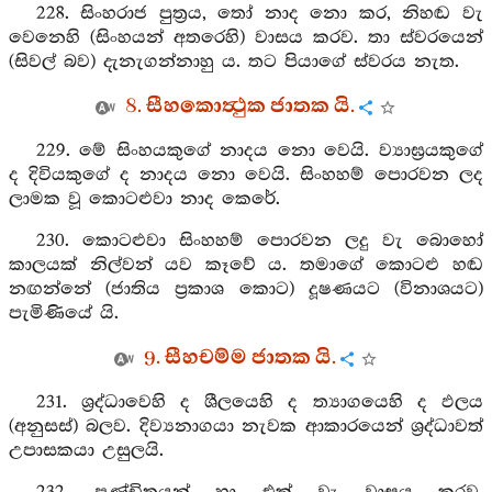
228. සිංහරාජ පුත්‍රය, තෝ නාද නො කර, නිහඬ වැ
වෙනෙහි (සිංහයන් අතරෙහි) වාසය කරව. තා ස්වරයෙන්
(සිවල් බව) දැනැගන්නාහු ය. තට පියාගේ ස්වරය නැත.
8. සීහකොත්‍ථුක ජාතක යි.
229. මේ සිංහයකුගේ නාදය නො වෙයි. ව්‍යාඝ්‍රයකුගේ
ද දිවියකුගේ ද නාදය නො වෙයි. සිංහහම් පොරවන ලද
ලාමක වූ කොටළුවා නාද කෙරේ.
230. කොටළුවා සිංහහම් පොරවන ලදු වැ බොහෝ
කාලයක් නිල්වන් යව කෑවේ ය. තමාගේ කොටළු හඬ
නඟන්නේ (ජාතිය ප්‍රකාශ කොට) දූෂණයට (විනාශයට)
පැමිණියේ යි.
9. සීහචම්ම ජාතක යි.
231. ශ්‍රද්ධාවෙහි ද ශීලයෙහි ද ත්‍යාගයෙහි ද ඵලය
(අනුසස්) බලව. දිව්‍යනාගයා නැවක ආකාරයෙන් ශ්‍රද්ධාවත්
උපාසකයා උසුලයි.