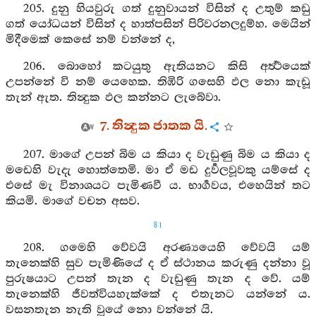
205. දුනු හියවුරු ගත් දුනුවායන් විසින් ද උතුම් කඩු
ගත් යෝධයන් විසින් ද හාත්පසින් පිරිවරනලදුම්හ. මෙයින්
මිදීමෙක් කෙසේ නම් වන්නේ ද,
206. බොහෝ කටයුතු ඇතියනට කිසි අර්‍ත්‍ථයෙක්
උපන්නේ වි නම් යෙහෙක. තිඹිරි ගසෙහි ඵල නො කැඩූ
තැන් ඇත. තින්‍දුක ඵල කන්නට ලැබේවා.
7. තින්‍දුක ජාතක යි.
207. මාගේ උපන් බිම ය කියා ද වැඩුණු බිම ය කියා ද
මඩෙහි වැදැ හොත්තෙමි. මා ඒ මඩ දුර්‍වලවූවකු යම්සේ ද
එසේ මැ විනාශයට පැමිණවී ය. භාර්‍ගවය, එහෙයින් තට
කියමි. මාගේ වචන අසව.
81
208. ගමෙහි වේවයි අරණ්‍යයෙහි වේවයි යම්
තැනෙක්හි සුව පැමිණියේ ද ඒ ස්ථානය කරුණු දන්නා වූ
පුරුෂයාට උපන් තැන ද වැඩුණු තැන ද වේ. යම්
තැනෙක්හි ජීවත්වියහැක්කේ ද එතැනට යන්නේ ය.
වසනතැන නැති වූයේ නො වන්නේ යි.