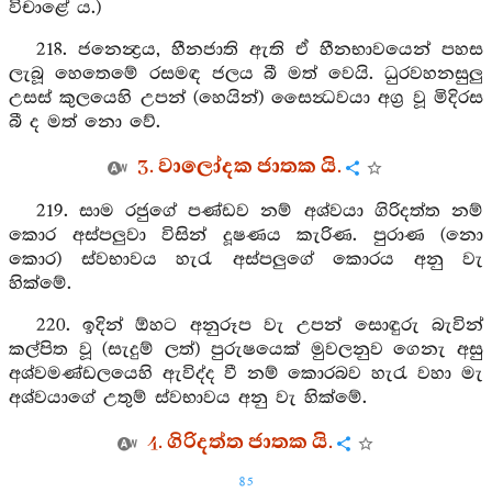
විචාළේ ය.)
218. ජනෙන්‍ද්‍රය, හීනජාති ඇති ඒ හීනභාවයෙන් පහස
ලැබූ හෙතෙමේ රසමඳ ජලය බී මත් වෙයි. ධුරවහනසුලු
උසස් කුලයෙහි උපන් (හෙයින්) සෛන්‍ධවයා අග්‍ර වූ මිදිරස
බී ද මත් නො වේ.
3. වාලෝදක ජාතක යි.
219. සාම රජුගේ පණ්ඩව නම් අශ්වයා ගිරිදත්ත නම්
කොර අස්පලුවා විසින් දූෂණය කැරිණ. පුරාණ (නො
කොර) ස්වභාවය හැරැ අස්පලුගේ කොරය අනු වැ
හික්මේ.
220. ඉදින් ඕහට අනුරූප වැ උපන් සොඳුරු බැවින්
කල්පිත වූ (සැදුම් ලත්) පුරුෂයෙක් මුවලනුව ගෙනැ අසු
අශ්වමණ්ඩලයෙහි ඇවිද්ද වී නම් කොරබව හැරැ වහා මැ
අශ්වයාගේ උතුම් ස්වභාවය අනු වැ හික්මේ.
4. ගිරිදත්ත ජාතක යි.
85