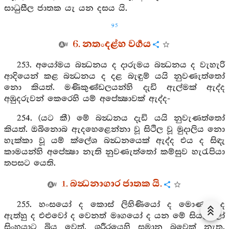
සාධුසීල ජාතක යැ යන දසය යි.
95
6. නතංදළ්හ වර්‍ගය
253. අයෝමය බන්‍ධනය ද දාරුමය බන්‍ධනය ද වැහැරි
ආදියෙන් කළ බන්‍ධනය ද දළ බැඳුම් යයි නුවණැත්තෝ
නො කියත්. මණිකුණ්ඩලයන්හි දැඩි ඇල්මක් ඇද්ද
අඹුදරුවන් කෙරෙහි යම් අපේක්‍ෂාවක් ඇද්ද-
254. (යට කී) මේ බන්‍ධනය දැඩි යයි නුවැණත්තෝ
කියත්. ඔබිනොබ ඇදහෙළෙන්නා වූ සිථිල වූ මුදාලිය නො
හැක්කා වූ යම් ක්ලේශ බන්‍ධනයෙක් ඇද්ද එය ද සිඳැ
කාමයන්හි අපේක්‍ෂා නැති නුවණැත්තෝ කම්සුව හැරැපියා
තපසට යෙති.
1. බන්‍ධනාගාර ජාතක යි.
255. හංසයෝ ද කොස් ලිහිණියෝ ද මොණරු ද
ඇත්හු ද එළුවෝ ද වෙනත් මෘගයෝ ද යන මේ සියල්ලෝ
සිංහයාට බිය වෙත්. ශරීරයෙහි සමාන බවෙක් නැත.