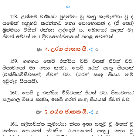
65
158. උත්තම වර්‍ණයට පුදන්නා වූ කනු කැමැත්තා වූ ද
යමෙක් අනුභව කරන්නට නො පොහොසත් ද (ඒ තෝ)
බ්‍රහ්මයා විසින් රක්නා ලද්දෙහි ය. බොහෝ කලක් මැ
ජීවත් වේවා! තට දිව්‍යභෝජනයෝ පහළ වෙත්වා!
4. උරග ජාතක යි.
159. ගග්ගය තෙපි එක්සිය විසි වසක් ජීවත් වව,
පිසාචයෝ මා නො කත්‍වා, තෙපි ශරත් ඍතු සියයක්
(එක්සියවිසිවසක්) ජීවත් වව. (ශරත් ඍතු සියය නම්
අවුරුදු සියයයි).
160. තෙපි දු එක්සිය විසිවසක් ජීවත් වව. පිසාචයෝ
හලාහල විෂය කත්‍වා, තෙපි ශරත් ඍතු සියයක් ජීවත් වව.
5. ගග්ග ජාතක යි.
161. අලීනචිත්ත කුමාරයා නිසා ඉතා සතුටු වූ මහත් වූ
සේනා තොමෝ ස්වකීය රාජ්‍යයෙන් සතුටු නො වූ