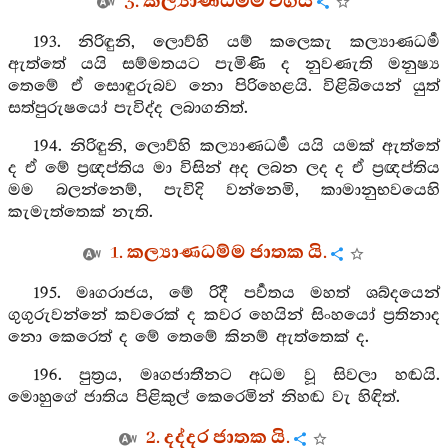
3. කල්‍යාණධම්ම වර්‍ගය
193. නිරිඳුනි, ලොව්හි යම් කලෙකැ කල්‍යාණධර්‍ම
ඇත්තේ යයි සම්මතයට පැමිණි ද නුවණැති මනුෂ්‍ය
තෙමේ ඒ සොඳුරුබව නො පිරිහෙළයි. විළිබියෙන් යුත්
සත්පුරුෂයෝ පැවිද්ද ලබාගනිත්.
194. නිරිඳුනි, ලොව්හි කල්‍යාණධර්‍ම යයි යමක් ඇත්තේ
ද ඒ මේ ප්‍රඥප්තිය මා විසින් අද ලබන ලද ද ඒ ප්‍රඥප්තිය
මම බලන්නෙම්, පැවිදි වන්නෙමි, කාමානුභවයෙහි
කැමැත්තෙක් නැති.
1. කල්‍යාණධම්ම ජාතක යි.
195. මෘගරාජය, මේ රිදී පර්‍වතය මහත් ශබ්දයෙන්
ගුගුරුවන්නේ කවරෙක් ද කවර හෙයින් සිංහයෝ ප්‍රතිනාද
නො කෙරෙත් ද මේ තෙමේ කිනම් ඇත්තෙක් ද.
196. පුත්‍රය, මෘගජාතීනට අධම වූ සිවලා හඬයි.
මොහුගේ ජාතිය පිළිකුල් කෙරෙමින් නිහඬ වැ හිඳිත්.
2. දද්දර ජාතක යි.