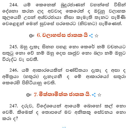
244. යම් කෙනෙක් බුදුරජාණන් වහන්සේ විසින්
දේශනා කරන ලද අවවාද කෙරෙත් ද ඔවුහු වලාහක
කුලයෙහි උපන් අශ්වරජායා නිසා කැමැති තැනට පැමිණි
වෙළෙඳුන් මෙන් සුවසේ පරතෙරට (නිවනට) පැමිණෙත්.
6. වලාහස්ස ජාතක යි
245. ඔහු දැකැ සිනහ පහළ නො කෙරේ නම් වචනයට
සතුටු නො වේ නම් ඔහු දෙස ඍජුව නො බලා නම් ඔහුට
විරුද්ධ වැ පවතී.
246. යම් ආකාරයෙකින් පණ්ඩිතයා දැකැ ද අසා ද
අමිත්‍රයා (හතුරා) දැනැගනී ද මේ ආකාරයෝ සතුරා
කෙරෙහි පිහිටියාහු වෙති.
7. මිත්තාමිත්ත ජාතක යි.
247. දරුව, විදේශයෙන් ආයෙම් බොහෝ කල් නො
වෙමි. කිමෙක් ද තොපගේ මව අනිකකු සේවනය නො
කරා ද?