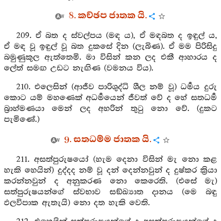
8. කච්ඡප ජාතක යි.
209. ඒ බත ද ස්වල්පය (මඳ ය), ඒ මඳබත ද ඉඳුල් ය,
ඒ මඳ වූ ඉඳුල් වූ බත දුකසේ දින (ලැබිණ). ඒ මම පිරිසිදු
බමුණුකුල ඇත්තෙමි. මා විසින් කන ලද එකී ආහාරය ද
ලේත් සමඟ උඩට නැඟිණ (වමනය විය).
210. එලෙසින් (ආජීව පාරිශුද්ධි ශීල නම් වූ) ධර්‍මය දුරු
කොට යම් මහණෙක් අධර්‍මයෙන් ජීවත් වේ ද හේ සතධර්‍ම
බ්‍රාහ්මණයා මෙන් ලද අහරින් තුටු නො වේ. (දුකට
පැමිණේ.)
9. සතධම්ම ජාතක යි.
211. අසත්පුරුෂයෝ (හැම දෙනා විසින් මැ නො කළ
හැකි හෙයින්) දුද්දද නම් වූ දන් දෙන්නවුන් ද දුෂ්කර ක්‍රියා
කරන්නවුන් ද අනුකරණ නො කෙරෙති. (එසේ මැ)
සත්පුරුෂයන්ගේ ස්වභාව සඞ්ඛ්‍යාත දානය (මෙ බඳු
ඵලවිපාක ඇතැයි) නො දත හැකි වෙති.