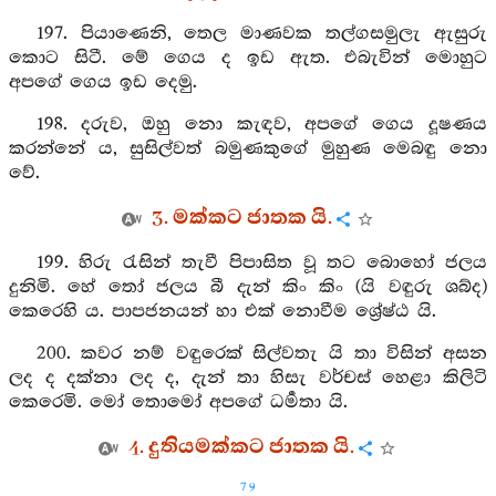
197. පියාණෙනි, තෙල මාණවක තල්ගසමුලැ ඇසුරු
කොට සිටී. මේ ගෙය ද ඉඩ ඇත. එබැවින් මොහුට
අපගේ ගෙය ඉඩ දෙමු.
198. දරුව, ඔහු නො කැඳව, අපගේ ගෙය දූෂණය
කරන්නේ ය, සුසිල්වත් බමුණකුගේ මුහුණ මෙබඳු නො
වේ.
3. මක්කට ජාතක යි.
199. හිරු රැසින් තැවී පිපාසිත වූ තට බොහෝ ජලය
දුනිමි. හේ තෝ ජලය බී දැන් කිං කිං (යි වඳුරු ශබ්ද)
කෙරෙහි ය. පාපජනයන් හා එක් නොවීම ශ්‍රේෂ්ඨ යි.
200. කවර නම් වඳුරෙක් සිල්වතැ යි තා විසින් අසන
ලද ද දක්නා ලද ද, දැන් තා හිසැ වර්චස් හෙළා කිලිටි
කෙරෙමි. මෝ තොමෝ අපගේ ධර්‍මතා යි.
4. දුතියමක්කට ජාතක යි.
79