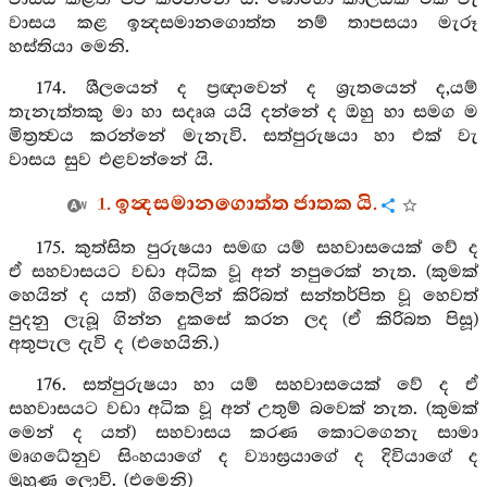
වාසය කළ ඉන්‍දසමානගොත්ත නම් තාපසයා මැරූ
හස්තියා මෙනි.
174. ශීලයෙන් ද ප්‍රඥාවෙන් ද ශ්‍රැතයෙන් ද,යම්
තැනැත්තකු මා හා සදෘශ යයි දන්නේ ද ඔහු හා සමග ම
මිත්‍රත්‍වය කරන්නේ මැනැවි. සත්පුරුෂයා හා එක් වැ
වාසය සුව එළවන්නේ යි.
1. ඉන්‍දසමානගොත්ත ජාතක යි.
175. කුත්සිත පුරුෂයා සමඟ යම් සහවාසයෙක් වේ ද
ඒ සහවාසයට වඩා අධික වූ අන් නපුරෙක් නැත. (කුමක්
හෙයින් ද යත්) ගිතෙලින් කිරිබත් සන්තර්පිත වූ හෙවත්
පුදනු ලැබූ ගින්න දුකසේ කරන ලද (ඒ කිරිබත පිසූ)
අතුපැල දැවි ද (එහෙයිනි.)
176. සත්පුරුෂයා හා යම් සහවාසයෙක් වේ ද ඒ
සහවාසයට වඩා අධික වූ අන් උතුම් බවෙක් නැත. (කුමක්
මෙන් ද යත්) සහවාසය කරණ කොටගෙනැ සාමා
මෘගධේනුව සිංහයාගේ ද ව්‍යාඝ්‍රයාගේ ද දිවියාගේ ද
මුහුණ ලොවි. (එමෙනි)