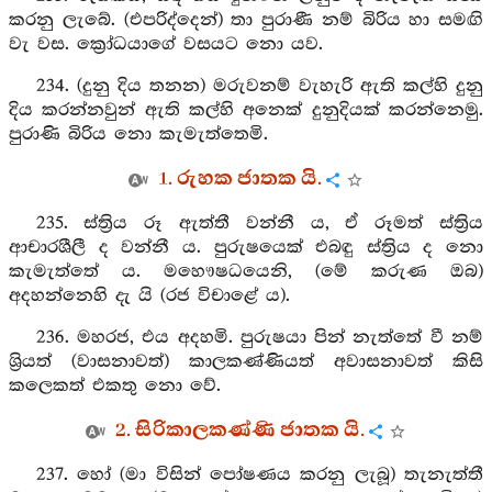
කරනු ලැබේ. (එපරිද්දෙන්) තා පුරාණී නම් බිරිය හා සමඟි
වැ වස. ක්‍රෝධයාගේ වසයට නො යව.
234. (දුනු දිය තනන) මරුවනම් වැහැරි ඇති කල්හි දුනු
දිය කරන්නවුන් ඇති කල්හි අනෙක් දුනුදියක් කරන්නෙමු.
පුරාණි බිරිය නො කැමැත්තෙමි.
1. රුහක ජාතක යි.
235. ස්ත්‍රිය රූ ඇත්තී වන්නී ය, ඒ රූමත් ස්ත්‍රිය
ආචාරශීලී ද වන්නී ය. පුරුෂයෙක් එබඳු ස්ත්‍රිය ද නො
කැමැත්තේ ය. මහෞෂධයෙනි, (මේ කරුණ ඔබ)
අදහන්නෙහි දැ යි (රජ විචාළේ ය).
236. මහරජ, එය අදහමි. පුරුෂයා පින් නැත්තේ වී නම්
ශ්‍රියත් (වාසනාවත්) කාලකණ්ණියත් අවාසනාවත් කිසි
කලෙකත් එකතු නො වේ.
2. සිරිකාලකණ්ණි ජාතක යි.
237. හෝ (මා විසින් පෝෂණය කරනු ලැබූ) තැනැත්තී