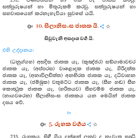
232. පණ්ඩිතයන් හා එක් වැ වාසය කරවු.
සත්පුරුෂයන් හා මිතුරුකම් කරවු. සත්පුරුෂයන් හා
සහවාසයෙන් කරනැහැවියා සුවසේ යයි.
10. සීලානිසංස ජාතක යි.
සිවුවැනි අසදෘශ වර්‍ග යි.
එහි උද්දානය:
(ධනුග්ගහ) අසදිස ජාතක යැ, (කුඤ්ජර) සඞ්ගාමාවචර
ජාතක යැ, (අප්පරස) වාළොදක ජාතක යැ, ගිරිදත්ත
ජාතක යැ, (අනාවිලචිත්ත) අනභිරත ජාතක යැ, දධිවාහන
ජාතක යැ, (ජම්බුක) වතුමට්ට ජාතක යැ, (සීහ හඬ) සීහ
කොත්‍ථුක ජාතක යැ, (හරිතයව) සීහවම්ම ජාතක යැ,
(නාගවරෙන) සීලානිසංස ජාතකය යන මෙයින් ජාතක
දසය වේ.
89
5. රුහක වර්‍ගය
233. රුහකය, සිඳී ගිය දුන්නේ ලනුව ද නැවැත සන්‍ධි