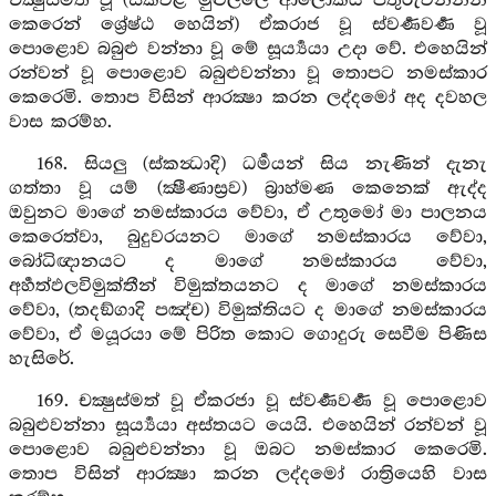
චක්‍ෂුස්මත් වූ (සක්වළ මුළුල්ලේ ආලොකය පතුරුවන්නන්
කෙරෙන් ශ්‍රේෂ්ඨ හෙයින්) ඒකරාජ වූ ස්වර්‍ණවර්‍ණ වූ
පොළොව බබුළු වන්නා වූ මේ සූර්‍ය්‍යයා උදා වේ. එහෙයින්
රන්වන් වූ පොළොව බබුළුවන්නා වූ තොපට නමස්කාර
කෙරෙමි. තොප විසින් ආරක්‍ෂා කරන ලද්දමෝ අද දවහල
වාස කරම්හ.
168. සියලු (ස්කන්‍ධාදි) ධර්‍මයන් සිය නැණින් දැනැ
ගත්තා වූ යම් (ක්‍ෂීණාස්‍රව) බ්‍රාහ්මණ කෙනෙක් ඇද්ද
ඔවුනට මාගේ නමස්කාරය වේවා, ඒ උතුමෝ මා පාලනය
කෙරෙත්වා, බුදුවරයනට මාගේ නමස්කාරය වේවා,
බෝධිඥානයට ද මාගේ නමස්කාරය වේවා,
අර්‍හත්ඵලවිමුක්තීන් විමුක්තයනට ද මාගේ නමස්කාරය
වේවා, (තදඞ්ගාදි පඤ්ච) විමුක්තියට ද මාගේ නමස්කාරය
වේවා, ඒ මයූරයා මේ පිරිත කොට ගොදුරු සෙවීම පිණිස
හැසිරේ.
169. චක්‍ෂුස්මත් වූ ඒකරජා වූ ස්වර්‍ණවර්‍ණ වූ පොළොව
බබුළුවන්නා සූර්‍ය්‍යයා අස්තයට යෙයි. එහෙයින් රන්වන් වූ
පොළොව බබුළුවන්නා වූ ඔබට නමස්කාර කෙරෙමි.
තොප විසින් ආරක්‍ෂා කරන ලද්දමෝ රාත්‍රියෙහි වාස