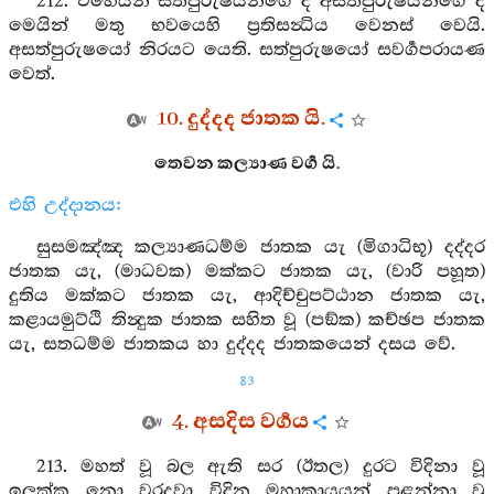
212. එහෙයින් සත්පුරුෂයන්ගේ ද අසත්පුරුෂයන්ගේ ද
මෙයින් මතු භවයෙහි ප්‍රතිසන්‍ධිය වෙනස් වෙයි.
අසත්පුරුෂයෝ නිරයට යෙති. සත්පුරුෂයෝ සවර්‍ගපරායණ
වෙත්.
10. දුද්දද ජාතක යි.
තෙවන කල්‍යාණ වර්‍ග යි.
එහි උද්දානය:
සුසමඤ්ඤ කල්‍යාණධම්ම ජාතක යැ (මිගාධිභූ) දද්දර
ජාතක යැ, (මාධවක) මක්කට ජාතක යැ, (වාරි පහූත)
දුතිය මක්කට ජාතක යැ, ආදිච්චුපට්ඨාන ජාතක යැ,
කළායමුට්ඨි තින්‍දුක ජාතක සහිත වූ (පඞ්ක) කච්ඡප ජාතක
යැ, සතධම්ම ජාතකය හා දුද්දද ජාතකයෙන් දසය වේ.
83
4. අසදිස වර්‍ගය
213. මහත් වූ බල ඇති සර (ඊතල) දුරට විදිනා වූ
ඉලක්ක නො වරදවා විදින මහාකායයන් පළන්නා වූ