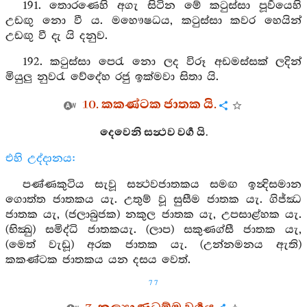
191. තොරණෙහි අගැ සිටින මේ කටුස්සා පූර්‍වයෙහි
උඩඟු නො වී ය. මහෞෂධය, කටුස්සා කවර හෙයින්
උඩඟු වී දැ යි දනුව.
192. කටුස්සා පෙරැ නො ලද විරූ අඩමස්සක් ලදින්
මියුලු නුවරැ වේදේහ රජු ඉක්මවා සිතා යි.
10. කකණ්ටක ජාතක යි.
දෙවෙනි සන්‍ථව වර්‍ග යි.
එහි උද්දානය:
පණ්ණකුටිය සැවූ සන්‍ථවජාතකය සමඟ ඉන්‍දිසමාන
ගොත්ත ජාතකය යැ. උතුම් වූ සුසීම ජාතක යැ. ගිජ්ඣ
ජාතක යැ, (ජලාබුජක) නකුල ජාතක යැ, උපසාළ්හක යැ.
(භික්‍ඛු) සමිද්ධි ජාතකයැ. (ලාප) සකුණග්සී ජාතක යැ,
(මෙත් වැඩූ) අරක ජාතක යැ. (උන්නමනය ඇති)
කකණ්ටක ජාතකය යන දසය වෙත්.
77