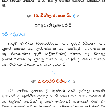
ස්ථානයෝ සේවන කර, තෙල තොප මවගේ වාසස්ථාන
යි.
10. විනීල ජාතක යි.
පළමුවැනි දළ්හ වර්‍ග යි.
එහි උද්දානය:
උතුම් මල්ලික (රාජෝවාදක) යැ, දද්දර (සිඟාල) යැ,
ශුකර ජාතක යැ, උරගජාතක යැ, පස්වැනි ගග්ගජාතක
යැ, මහාසේනා ඇති (අලීනචිත්ත) ජාතක යැ, සිඟාල
(ගුණ) ජාතක යැ, සුහනු ජාතක යැ, උතුම් වූ මොර ජාතක
යැ, විසීලක ජාතක යැ, යන දසය යි.
71
2. සන්‍ථව වර්‍ගය
173. අර්‍ත්‍ථය දන්නා වූ (ආචාර) ආර්‍ය පුද්ගල තෙමේ
අනාර්‍ය්‍ය වූ කුත්සිත පුද්ගලයා හි සහවාසය නො කරන්නේ
ය. (කුමක් හෙයින් ද යත්) බොහෝ කාලයක් එක් වැ
වාසය කළත් පව් කරන්නේ ය. බොහෝ කාලයක් එක් වැ