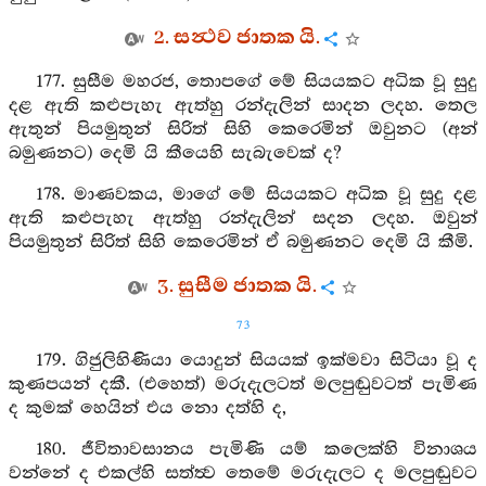
2. සන්‍ථව ජාතක යි.
177. සුසීම මහරජ, තොපගේ මේ සියයකට අධික වූ සුදු
දළ ඇති කළුපැහැ ඇත්හු රන්දැලින් සාදන ලදහ. තෙල
ඇතුන් පියමුතුන් සිරිත් සිහි කෙරෙමින් ඔවුනට (අන්
බමුණනට) දෙමි යි කීයෙහි සැබැවෙක් ද?
178. මාණවකය, මාගේ මේ සියයකට අධික වූ සුදු දළ
ඇති කළුපැහැ ඇත්හු රන්දැලින් සදන ලදහ. ඔවුන්
පියමුතුන් සිරිත් සිහි කෙරෙමින් ඒ බමුණනට දෙමි යි කීමි.
3. සුසීම ජාතක යි.
73
179. ගිජුලිහිණියා යොදුන් සියයක් ඉක්මවා සිටියා වූ ද
කුණපයන් දකී. (එහෙත්) මරුදැලටත් මලපුඬුවටත් පැමිණ
ද කුමක් හෙයින් එය නො දත්හි ද,
180. ජීවිතාවසානය පැමිණි යම් කලෙක්හි විනාශය
වන්නේ ද එකල්හි සත්ත්‍ව තෙමේ මරුදැලට ද මලපුඬුවට