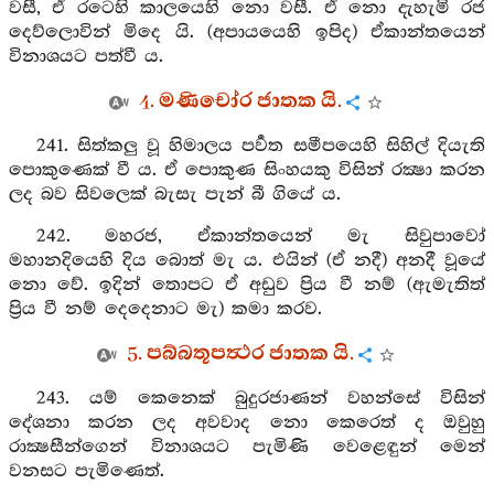
වසී, ඒ රටෙහි කාලයෙහි නො වසී. ඒ නො දැහැමි රජ
දෙව්ලොවින් මිදෙ යි. (අපායයෙහි ඉපිද) ඒකාන්තයෙන්
විනාශයට පත්වී ය.
4. මණිචෝර ජාතක යි.
241. සිත්කලු වූ හිමාලය පර්‍වත සමීපයෙහි සිහිල් දියැති
පොකුණෙක් වී ය. ඒ පොකුණ සිංහයකු විසින් රක්‍ෂා කරන
ලද බව සිවලෙක් බැසැ පැන් බී ගියේ ය.
242. මහරජ, ඒකාන්තයෙන් මැ සිවුපාවෝ
මහානදියෙහි දිය බොත් මැ ය. එයින් (ඒ නදී) අනදී වූයේ
නො වේ. ඉදින් තොපට ඒ අඩුව ප්‍රිය වී නම් (ඇමැතිත්
ප්‍රිය වී නම් දෙදෙනාට මැ) කමා කරව.
5. පබ්බතූපත්‍ථර ජාතක යි.
243. යම් කෙනෙක් බුදුරජාණන් වහන්සේ විසින්
දේශනා කරන ලද අවවාද නො කෙරෙත් ද ඔවුහු
රාක්‍ෂසීන්ගෙන් විනාශයට පැමිණි වෙළෙඳුන් මෙන්
වනසට පැමිණෙත්.