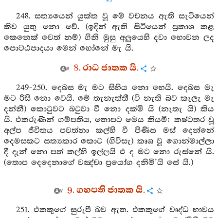
93
248. සත්‍යයෙන් යුක්ත වූ මේ වචනය ඇති සැටියෙන්
කිව යුතු නො වේ. (ඉදින් ඇති සිටියෙන් ප්‍රකාශ කළ
කෙනෙක් වෙත් නම්) ගිනි මුසු අලුයෙහි දවා හොවන ලද
පොට්ඨපාදයා මෙන් හෝනේ මැ යි.
8. රාධ ජාතක යි.
249-250. දෙබස මැ මට සිහිය නො හෙයි. දෙබස මැ
මට රිසි නො වෙයි. මේ තැනැත්තී (වි නැති බව කැලැ මැ
දන්නී) කොටුවට බටුවා වී නො දක්මි යි (නැතැ යි) කිය
යි. එකරුණින් ගම්පතිය, තොපට මෙය කියමි: කෂ්ටතර වූ
අල්ප ජීවිතය පවත්නා කල්හි වී පිණිස මස් දෙන්නේ
දෙමසකට සත්‍යකාර කොට (ගිවිසැ) කෘශ වූ ගොන්මාල්ලා
දී දැන් නො පත් කල්හි ඉල්ලයි එ ද මට නො රුස්නේ යි.
(තොප දෙදෙනාගේ වඤ්චා ප්‍රයෝග දනිමි’යි සේ යි.)
9. ගහපති ජාතක යි.
251. එකකුගේ සුරූපී බව ඇත. එකකුගේ වෘද්ධ භාවය