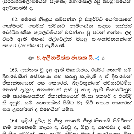
(පරරාජ්‍යලෝභයෙන් පැමිණි) කොසොල් රජු ජීවග්‍රාහයෙන්
අල්වාගත්තී ද,
162. මෙසේ නිංශ්‍රය සම්පන්න වූ චතුර්විධ යෝගයාගේ
ක්‍ෂේමයට හෙවත් නිවනට පැමිණෙනු සඳහා සත්තිස්
බෝධිපාක්‍ෂික කුශලධර්‍මයන් වඩන්නා වූ පටන් ගන්නා ලද
වීර්‍ය්‍ය ඇති මහණ පිළිවෙළින් සියලු සංයෝජනයන්ගේ
ක්‍ෂයට (රහත්බවට) පැමිණේ.
6. අලීනචිත්ත ජාතක යි.
163. උන්නත වූ දළ ඇති මෘගරාජය, ඊශ්වර තෙමේ යම්
දිශාවෙකින් සේවකයා පහ කරනු කැමැති ද ඒ දිශාවෙන්
ඒකාන්තයෙන් පහ කෙරෙයි. බලවතුන්ගේ ස්වභාවධර්‍මය
මෙසේ දැනුව, නොහොත් උස් වූ නාද ඇති සිංහධේනුව
යම් කාරණයෙකින් ඒකාන්තයෙන් හිංසා කෙරේ ද එපරිදි
තී දනුව. යම් හෙයෙකින් පිහිට වැ සිටි තොප කෙරෙන්
භය උපන්නේ ද එහෙයින් යම්හ.
164. ඉදින් දුර්‍වල වූ මිත්‍ර තෙමේ මිත්‍රධර්‍මයෙහි පිහිටියේ
නම් හෙතෙමේ නෑයා ද, බන්‍ධු ද, මිත්‍ර ද, යහළුවා ද වේ.