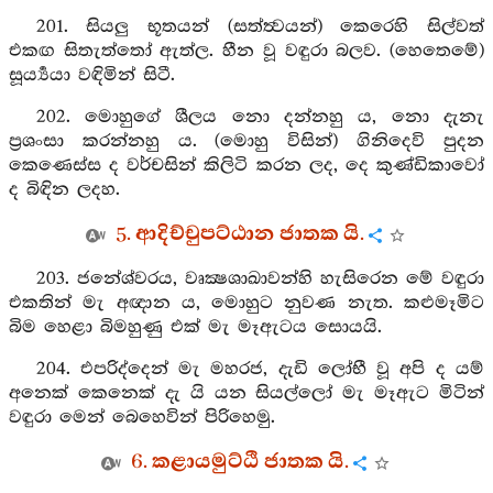
201. සියලු භූතයන් (සත්ත්‍වයන්) කෙරෙහි සිල්වත්
එකඟ සිතැත්තෝ ඇත්ල. හීන වූ වඳුරා බලව. (හෙතෙමේ)
සූර්‍ය්‍යයා වඳිමින් සිටී.
202. මොහුගේ ශීලය නො දන්නහු ය, නො දැනැ
ප්‍රශංසා කරන්නහු ය. (මොහු විසින්) ගිනිදෙවි පුදන
කෙණෙස්ස ද වර්චසින් කිලිටි කරන ලද, දෙ කුණ්ඩිකාවෝ
ද බිඳින ලදහ.
5. ආදිච්චුපට්ඨාන ජාතක යි.
203. ජනේශ්වරය, වෘක්‍ෂශාඛාවන්හි හැසිරෙන මේ වඳුරා
එකතින් මැ අඥාන ය, මොහුට නුවණ නැත. කළුමෑමිට
බිම හෙළා බිමහුණු එක් මැ මෑඇටය සොයයි.
204. එපරිද්දෙන් මැ මහරජ, දැඩි ලෝභී වූ අපි ද යම්
අනෙක් කෙනෙක් දැ යි යන සියල්ලෝ මැ මෑඇට මිටින්
වඳුරා මෙන් බෙහෙවින් පිරිහෙමු.
6. කළායමුට්ඨි ජාතක යි.