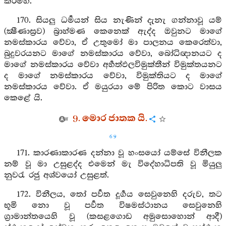
කරම්හ.
170. සියලු ධර්‍මයන් සිය නැණින් දැනැ ගන්නාවූ යම්
(ක්‍ෂීණාස්‍රව) බ්‍රාහ්මණ කෙනෙක් ඇද්ද ඔවුනට මාගේ
නමස්කාරය වේවා, ඒ උතුමෝ මා පාලනය කෙරෙත්වා,
බුදුවරයනට මාගේ නමස්කාරය වේවා, බෝධිඥානයට ද
මාගේ නමස්කාරය වේවා අර්‍හත්ඵලවිමුක්තීන් විමුක්තයනට
ද මාගේ නමස්කාරය වේවා, විමුක්තියට ද මාගේ
නමස්කාරය වේවා. ඒ මයුරයා මේ පිරිත කොට වාසය
කෙළේ යි.
9. මොර ජාතක යි.
69
171. කාරණාකාරණ දන්නා වූ හංසයෝ යම්සේ විනීලක
නම් වූ මා උසුළද්ද එමෙන් මැ විදේහාධිපති වූ මියුලු
නුවරැ රජු අශ්වයෝ උසුළත්.
172. විනීලය, තෝ පර්‍වත දූර්‍ගය සෙවුනෙහි දරුව, තට
භූමි නො වූ පර්‍වත විෂමස්ථානය සෙවුනෙහි
ග්‍රාමාන්තයෙහි වූ (කසළගොඩ අමුසොහොන් ආදී)