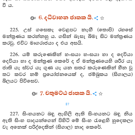
වී ය.
6. දධිවාහන ජාතක යි.
225. උස් ගසෙකැ වෙළපට නැඟී (තොපි) රහසේ
මන්ත්‍රණය කරන්නහු ය. ගසින් බැසැ බිමැ සිට මන්ත්‍රණය
කරවු. එවිට මෘගරාජයා ද එය අසයි.
226. යම් කරුණෙකින් හංසයා හංසයා හා ද දෙවියා
දෙවියා හා ද මන්ත්‍රණ කෙරේ ද ඒ මන්ත්‍රණයෙහි ශරීර යැ
ජාති යැ ස්‍වර යැ ගුණ යැ යන සතර කරුණෙකින් හීන වූ
තට කවර නම් ප්‍රයෝජනයෙක් ද, ජම්බුකය (සිගාලය)
බිලයට පිවිසෙව.
7. චතුමට්ඨ ජාතක යි.
87
227. සිංහයනට බඳු ඇඟිලි ඇති සිංහයනට බඳු නිය
ඇති සිංහ පාදයන්ගෙන් පිහිටි මේ සිංහ රැළෙහි හුදෙකලා
වැ අනෙක් පරිද්දෙකින් (සිගාල) නාද කෙරේ.