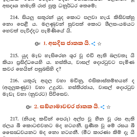
අසදෘශ නමැති රාජ පුත්‍ර ධනුර්ධර තෙමේ;
214. සියලු සතුරන් යුද කොට පලවා හැරැ කිසිවක්හු
නො පෙළී ය. මලණුවන් සුවපත් කොට ශීලසංයමයට
හෙවත් පැවිද්දට පැමිණියේ යි.
1. අසදිස ජාතක යි.
215. යුද මැඩ හැසිරෙන ශූර වූ එඩි ඇති බලවතැ යි
කියා ප්‍රසිද්ධයෙහි ය. හස්තිය, වාසල් දොරටුවට පැමිණ
කවර හෙයින් පසුබසිහි ද?
216. යතුරු අගුල වහා මඩිනු, එසිකාස්තම්භයන් ද
(අගුලුකණුව) වහා උදුරව. හස්තිරජාය, වාසල් දොරටුව
මැඩැ වහා (නුවරට) පිවිසෙව.
2. සඞ්ගාමාවචර ජාතක යි.
217. (නියඳ කඩින් පෙරූ) අල්ප වූ හීන වූ රස ඇති
ජලය බී කොටළුවනට මද හටගනී. ප්‍රණීත වූ මේ රසය බී
සෛන්‍ධවයනට මද නො හටගනී. (මීට කාරණා කිම් දැ යි