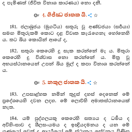
ද පැමිණත් (ජීවිත විනාශ කාරණය) නො දනී.
4. ගිජ්ඣ ජාතක යි.
181. ජලාබුජය (මුගටිය) සතුරු වූ අණ්ඩජයා (සර්‍පයා)
සමඟ මිතුරුකම් කොට දළ විවෘත කැරැගෙනැ හෝනෙහි
ය. තට බිය කොයින් ආයේ ද,
182. සතුරා කෙරෙහි දු සැක කරන්නේ මැ ය. මිතුරා
කෙරෙහි දු විශ්වාස නො කරන්නේ ය. මිත්‍ර වූ
අභයස්ථානයෙන් උපන් බිය මුල් ද කපා විනාශ කරන්නේ
ය.
5. නකුල ජාතක යි.
183. උපසාළ්හක නමින් තුදුස් දහස් දෙනෙක් මේ
ප්‍රදේශයෙහි දවන ලදහ. මේ ලොව්හි අමාතස්ථානයෙක්
නැත.
184. යම් පුද්ගලයකු කෙරෙහි සත්‍යය ද ධර්‍මය ද
අවිහිංසාව ද ශීලසංයමය ද ඉන්‍ද්‍රියදමනය ද යන මේ
ගුණයෝ වෙත් ද ආර්‍ය්‍යයෝ මේ ස්ථානය සේවනය පිණිස