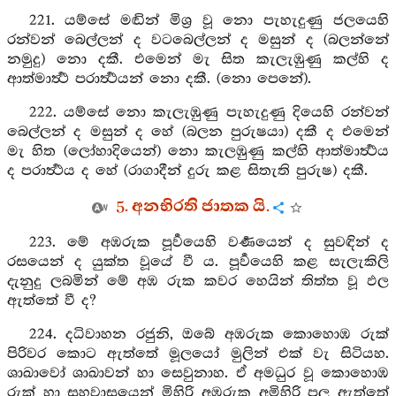
221. යම්සේ මඬින් මිශ්‍ර වූ නො පැහැදුණු ජලයෙහි
රන්වන් බෙල්ලන් ද වටබෙල්ලන් ද මසුන් ද (බලන්නේ
නමුදු) නො දකී. එමෙන් මැ සිත කැලැඹුණු කල්හි ද
ආත්මාර්‍ත්‍ථ පරාර්‍ත්‍ථයන් නො දකී. (නො පෙනේ).
222. යම්සේ නො කැලැඹුණු පැහැදුණු දියෙහි රන්වන්
බෙල්ලන් ද මසුන් ද හේ (බලන පුරුෂයා) දකී ද එමෙන්
මැ හිත (ලෝහාදියෙන්) නො කැලඹුණු කල්හි ආත්මාර්‍ත්‍ථය
ද පරාර්‍ත්‍ථය ද හේ (රාගාදීන් දුරු කළ සිතැති පුරුෂ) දකී.
5. අනභිරති ජාතක යි.
223. මේ අඹරුක පූර්‍වයෙහි වර්‍ණයෙන් ද සුවඳින් ද
රසයෙන් ද යුක්ත වූයේ වී ය. පූර්‍වයෙහි කළ සැලැකිලි
දැනුදු ලබමින් මේ අඹ රුක කවර හෙයින් තිත්ත වූ ඵල
ඇත්තේ වී ද?
224. දධිවාහන රජුනි, ඔබේ අඹරුක කොහොඹ රුක්
පිරිවර කොට ඇත්තේ මූලයෝ මුලින් එක් වැ සිටියහ.
ශාඛාවෝ ශාඛාවන් හා සෙවුනාහ. ඒ අමධුර වූ කොහොඹ
රුක් හා සහවාසයෙන් මිහිරි අඹරුක අමිහිරි පල ඇත්තේ