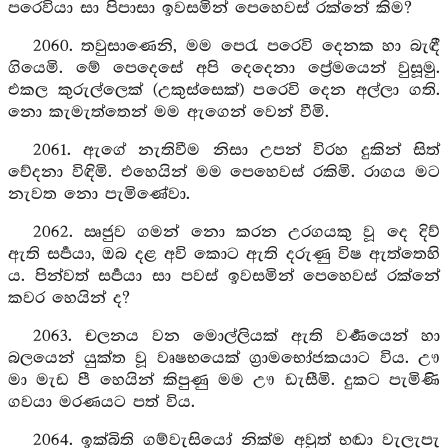
පරෙවියා සා පිපාසා ඉවසමින් පෙහෙවස් රක්නේ කිම?
2060. තවුසාණෙනි, මම පෙරැ පරෙවි දෙනක හා බැඳී
ගියෙමි. මේ පෙදෙසේ අපි දෙදෙනා ප්‍රේමයෙන් වුසූමු.
එකල කුරුල්ලෙක් (උකුස්සෙක්) පරෙවි දෙන අල්ලා ගති.
නො කැමැත්තෙන් මම ඇගෙන් වෙන් වීමි.
2061. ඇගේ නැතිවීම නිසා උපන් විරහ දුකින් සිත්
වේදනා විඳිමි. එහෙයින් මම පෙහෙවස් රකිමි. රාගය මට
නැවත නො පැමිණේවා.
2062. ඍජුව ගමන් නො කරන උරගයකු වූ දෙ දිව්
ඇති සර්‍පයා, ඔබ දළ අවි කොට ඇති දරුණු විෂ ඇත්තෙහි
ය. පින්වත් සර්‍පයා සා පවස් ඉවසමින් පෙහෙවස් රක්නේ
කවර හෙයින් ද?
2063. චලනය වන මොල්ලියක් ඇති වර්‍ණයෙන් හා
බලයෙන් යුක්ත වූ වෘෂභයෙක් ග්‍රාමභෝජකයාට විය. ඌ
මා මැඩ පී හෙයින් කිපුණු මම ඌ ඩැසීමි. දුකට පැමිණි
ගවයා මරණයට පත් විය.
2064. ඉක්බිති ගම්වැසියෝ නික්ම අවුත් භඬා වැලැපැ