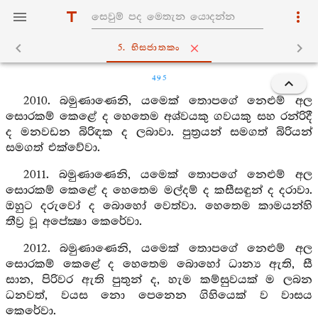
5. භිසජාතකං
495
2010. බමුණාණෙනි, යමෙක් තොපගේ නෙළුම් අල
සොරකම් කෙළේ ද හෙතෙම අශ්වයකු ගවයකු සහ රන්රිදී
ද මනවඩන බිරිඳක ද ලබාවා. පුත්‍රයන් සමගත් බිරියන්
සමගත් එක්වේවා.
2011. බමුණාණෙනි, යමෙක් තොපගේ නෙළුම් අල
සොරකම් කෙළේ ද හෙතෙම මල්දම් ද කසීසඳුන් ද දරාවා.
ඔහුට දරුවෝ ද බොහෝ වෙත්වා. හෙතෙම කාමයන්හි
තීව්‍ර වූ අපේක්‍ෂා කෙරේවා.
2012. බමුණාණෙනි, යමෙක් තොපගේ නෙළුම් අල
සොරකම් කෙළේ ද හෙතෙම බොහෝ ධාන්‍ය ඇති, සී
සාන, පිරිවර ඇති පුතුන් ද, හැම කම්සුවයක් ම ලබන
ධනවත්, වයස නො පෙනෙන ගිහියෙක් ව වාසය
කෙරේවා.