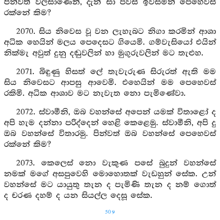
පින්වත් වලසාණෙනි, දැන් සා පවස් ඉවසමින් පෙහෙවස්
රක්නේ කිම?
2070. සිය නිවෙස වූ වන ලැහැබට නිගා කරමින් ආශා
අධික හෙයින් මලය පෙදෙසට ගියෙමි. ගම්වැසියෝ එයින්
නික්මැ අවුත් දුනු දඬුවලින් හා මුගුරුවලින් මට තැළුහ.
2071. බිඳුණු හිසත් ලේ තැවැරුණ සිරුරත් ඇති මම
සිය නිවෙසට ආපසු ආවෙමි. එහෙයින් මම පෙහෙවස්
රකිමි. අධික ආශාව මට නැවැත නො පැමිණේවා.
2072. ස්වාමීනි, ඔබ වහන්සේ අපෙන් යමක් විතාළෝ ද
අපි හැම දන්නා පරිද්දෙන් හෙළි කෙළෙමු. ස්වාමීනි, අපි දු
ඔබ වහන්සේ විතාරමු. පින්වත් ඔබ වහන්සේ පෙහෙවස්
රක්නේ කිම?
2073. කෙලෙස් නො වැකුණ පසේ බුදුන් වහන්සේ
නමක් මගේ අසපුවෙහි මොහොතක් වැඩහුන් සේක. උන්
වහන්සේ මට යායුතු තැන ද පැමිණි තැන ද නම් ගොත්
ද චරණ දහම් ද යන සියල්ල දෙසූ සේක.
509