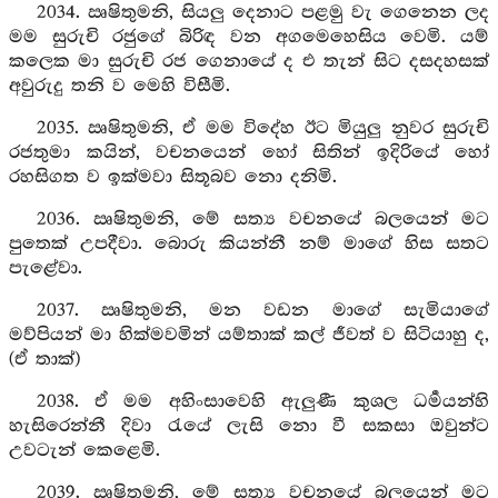
2034. ඍෂිතුමනි, සියලු දෙනාට පළමු වැ ගෙනෙන ලද
මම සුරුචි රජුගේ බිරිඳ වන අගමෙහෙසිය වෙමි. යම්
කලෙක මා සුරුචි රජ ගෙනායේ ද එ තැන් සිට දසදහසක්
අවුරුදු තනි ව මෙහි විසීමි.
2035. ඍෂිතුමනි, ඒ මම විදේහ ඊට මියුලු නුවර සුරුචි
රජතුමා කයින්, වචනයෙන් හෝ සිතින් ඉදිරියේ හෝ
රහසිගත ව ඉක්මවා සිතූබව නො දනිමි.
2036. ඍෂිතුමනි, මේ සත්‍ය වචනයේ බලයෙන් මට
පුතෙක් උපදීවා. බොරු කියන්නී නම් මාගේ හිස සතට
පැළේවා.
2037. ඍෂිතුමනි, මන වඩන මාගේ සැමියාගේ
මව්පියන් මා හික්මවමින් යම්තාක් කල් ජීවත් ව සිටියාහු ද,
(ඒ තාක්)
2038. ඒ මම අහිංසාවෙහි ඇලුණී කුශල ධර්‍මයන්හි
හැසිරෙන්නී දිවා රැයේ ලැසි නො වී සකසා ඔවුන්ට
උවටැන් කෙළෙමි.
2039. ඍෂිතුමනි, මේ සත්‍ය වචනයේ බලයෙන් මට