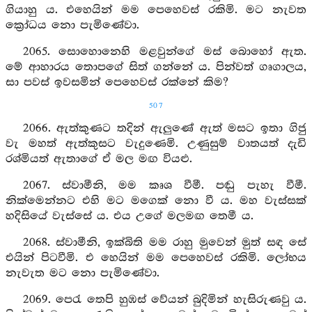
ගියාහු ය. එහෙයින් මම පෙහෙවස් රකිමි. මට නැවත
ක්‍රෝධය නො පැමිණේවා.
2065. සොහොනෙහි මළවුන්ගේ මස් බොහෝ ඇත.
මේ ආහාරය තොපගේ සිත් ගන්නේ ය. පින්වත් ගෘගාලය,
සා පවස් ඉවසමින් පෙහෙවස් රක්නේ කිම?
507
2066. ඇත්කුණට තදින් ඇලුණේ ඇත් මසට ඉතා ගිජු
වැ මහත් ඇත්කුසට වැදුණෙමි. උණුසුම් වාතයත් දැඩි
රශ්මියත් ඇතාගේ ඒ මල මඟ වියළු.
2067. ස්වාමීනි, මම කෘශ වීමී. පඬු පැහැ වීමී.
නික්මෙන්නට එහි මට මගෙක් නො වී ය. මහ වැස්සක්
හදිසියේ වැස්සේ ය. එය උගේ මලමඟ තෙමී ය.
2068. ස්වාමීනි, ඉක්බිති මම රාහු මුවෙන් මුත් සඳ සේ
එයින් පිටවීමි. එ හෙයින් මම පෙහෙවස් රකිමි. ලෝභය
නැවැත මට නො පැමිණේවා.
2069. පෙරැ තෙපි හුඹස් වේයන් බුදිමින් හැසිරුණවු ය.