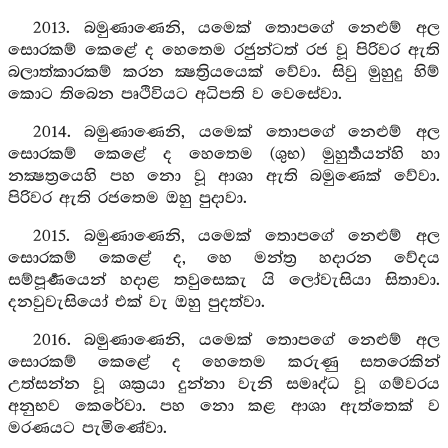
2013. බමුණාණෙනි, යමෙක් තොපගේ නෙළුම් අල
සොරකම් කෙළේ ද හෙතෙම රජුන්ටත් රජ වූ පිරිවර ඇති
බලාත්කාරකම් කරන ක්‍ෂත්‍රියයෙක් වේවා. සිවු මුහුදු හිම්
කොට තිබෙන පෘථිවියට අධිපති ව වෙසේවා.
2014. බමුණාණෙනි, යමෙක් තොපගේ නෙළුම් අල
සොරකම් කෙළේ ද හෙතෙම (ශුභ) මුහුර්‍තයන්හි හා
නක්‍ෂත්‍රයෙහි පහ නො වූ ආශා ඇති බමුණෙක් වේවා.
පිරිවර ඇති රජතෙම ඔහු පුදාවා.
2015. බමුණාණෙනි, යමෙක් තොපගේ නෙළුම් අල
සොරකම් කෙළේ ද, හෙ මන්ත්‍ර හදාරන වේදය
සම්පූර්‍ණයෙන් හදාළ තවුසෙකැ යි ලෝවැසියා සිතාවා.
දනවුවැසියෝ එක් වැ ඔහු පුදත්වා.
2016. බමුණාණෙනි, යමෙක් තොපගේ නෙළුම් අල
සොරකම් කෙළේ ද හෙතෙම කරුණු සතරෙකින්
උත්සන්න වූ ශක්‍රයා දුන්නා වැනි සමෘද්ධ වූ ගම්වරය
අනුභව කෙරේවා. පහ නො කළ ආශා ඇත්තෙක් ව
මරණයට පැමිණේවා.