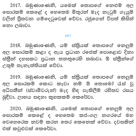
2017. බමුණාණෙනි, යමෙක් තොපගේ නෙළුම් අල
සොරකම් කෙළේ ද හෙතෙම මිතුරන් මැද නැටුම් ගැයුම්
වලින් ප්‍රීතවන ගම්දෙටුවෙක් වේවා. රජුගෙන් විපත් කිසිත්
නො ලබාවා.
497
2018. බමුණාණෙනි, යම් ස්ත්‍රියක් තොපගේ නෙලුම්
අල සොරකම් කළා ද ඇය ප්‍රධාන රජෙක් පොළොව දිනා
ස්ත්‍රීන් දහසකට ප්‍රධාන තනතුරෙහි තබාවා. ඕ ස්ත්‍රීන්ගේ
උතුම් තැනැත්තියක් වේවා.
2019. බමුණාණෙනි, යම් ස්ත්‍රියක් තොපගේ නෙලුම්
අල සොරකම් කොට කෑවා නම් ඕ තොමෝ රැස් වූ
අධිපතීන් (ස්වාමිවරුන්) මැද හිඳ පැකිලීම් රහිතව රසය
බුදීවා. ලාභය සඳහා කුහකකම් කෙරේවා.
2020. බමුණාණෙනි, යමෙක් තොපගේ නෙලුම් අල
සොරකම් කෙළේ ද හෙතෙම කජංගල නගරයේ මහ
වෙහෙරෙක නවම් කරන තෙර කෙනෙක් වේවා. දවසකින්
එක් කවුළුවක් කෙරේවා.