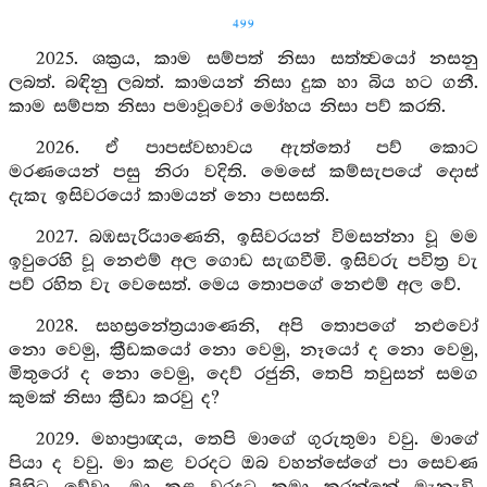
499
2025. ශක්‍රය, කාම සම්පත් නිසා සත්ත්‍වයෝ නසනු
ලබත්. බඳිනු ලබත්. කාමයන් නිසා දුක හා බිය හට ගනී.
කාම සම්පත නිසා පමාවූවෝ මෝහය නිසා පව් කරති.
2026. ඒ පාපස්වභාවය ඇත්තෝ පව් කොට
මරණයෙන් පසු නිරා වදිති. මෙසේ කම්සැපයේ දොස්
දැකැ ඉසිවරයෝ කාමයන් නො පසසති.
2027. බඹසැරියාණෙනි, ඉසිවරයන් විමසන්නා වූ මම
ඉවුරෙහි වූ නෙළුම් අල ගොඩ සැඟවීමි. ඉසිවරු පවිත්‍ර වැ
පව් රහිත වැ වෙසෙත්. මෙය තොපගේ නෙළුම් අල වේ.
2028. සහස්‍රනේත්‍රයාණෙනි, අපි තොපගේ නළුවෝ
නො වෙමු, ක්‍රීඩකයෝ නො වෙමු, නෑයෝ ද නො වෙමු,
මිතුරෝ ද නො වෙමු, දෙව් රජුනි, තෙපි තවුසන් සමග
කුමක් නිසා ක්‍රීඩා කරවු ද?
2029. මහාප්‍රාඥය, තෙපි මාගේ ගුරුතුමා වවු. මාගේ
පියා ද වවු. මා කළ වරදට ඔබ වහන්සේගේ පා සෙවණ