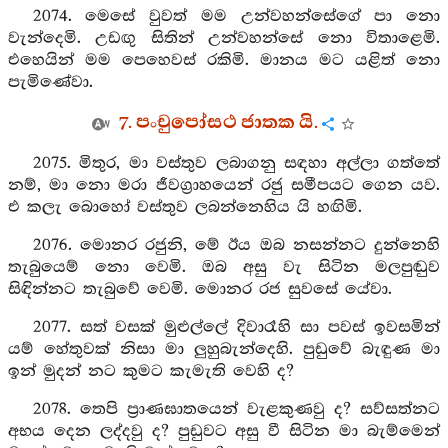
2074. මෙසේ වුවත් මම උන්වහන්සේගේ පා නො
වැන්දෙමි. උඩඟු සිතින් උන්වහන්සේ නො විතාළෙමි.
එහෙයින් මම පෙහෙවස් රකිමි. මානය මට යළිත් නො
පැමිණේවා.
7. පංචුපෝසථ ජාතක යි.
2075. මිතුර, මා වස්තුව ලබාගනු සඳහා අල්ලා ගත්තේ
නම්, මා නො මරා ජීවග්‍රාහයෙන් රජු සමීපයට ගෙන යව.
එ කලැ බොහෝ වස්තුව ලබන්නෙහිය යි හඟිමි.
2076. මොනර රජුනි, මේ ඊය ඔබ නසන්නට දුන්නෙහි
තැබුයෙම් නො වෙමි. ඔබ අසු වැ සිටින මලපුඬුව
සිඳින්නට තැබුවේ වෙමි. මොනර රජ සුවසේ යේවා.
2077. සත් වසක් මුළුල්ලේ දිවාරෑහි සා පවස් ඉවසමින්
යම් හේතුවක් නිසා මා ලුහුබැන්දෙහි. පුඩුවේ බැඳුණ මා
ඉන් මුදන් නට කුමට කැමැති වෙහි ද?
2078. තෙපි ප්‍රාණඝාතයෙන් වැළකුණවු ද? සව්සත්නට
අභය දෙන ලද්දවු ද? පුඩුවට අසු වී සිටින මා බැම්මෙන්