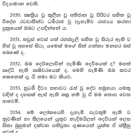
විද්‍යාමාන වෙති.
2050. ක්‍ෂත්‍රිය වූ කුලීන වූ අතිජාත වූ පිරිවර සහිත වූ
විදේහ රටවාසීන්ට ධර්‍මරාජ වූ (දැහැමිව රාජ්‍යය කරන)
පුත්‍රයෙක් ඔබට උපදින්නේ ය.
2051. තවුස් වෙස් ගත් රජස්දැලි සහිත වූ සිරුර ඇති ව
හිස් වූ අහසේ සිටැ යමෙක් මගේ සිත් ගන්නා මනහර බස්
බෙණේ ද.
2052. ඔබ දෙව්ලොවින් පැමිණි දෙවියෙක් ද? මහත්
ඍද්ධි ඇති ඍෂිවරයෙක් ද, මෙහි පැමිණි ඔබ කවර
කෙනෙක් දැ යි තමා මට කියව.
2053. සුධර්‍ම දිව්‍ය සභාවට රැස් වූ දේව සමූහයා යමකු
වඳිත් ද දහසක් ඇස් ඇති ශක්‍ර නම් වූ ඒ මම තොප වෙත
ආවෙමි.
2054. මේ ලෝකයෙහි දැහැමි පැවතුම් ඇති ව
නුවණින් හා සීලයෙන් යුතුව නැදිමයිලන් දෙවියන් ලෙස
සිතා බුහුමන් දක්වන පතිව්‍රතා ගුණයෙන් යුක්ත ඒ ස්ත්‍රීහු
වෙත් ද.