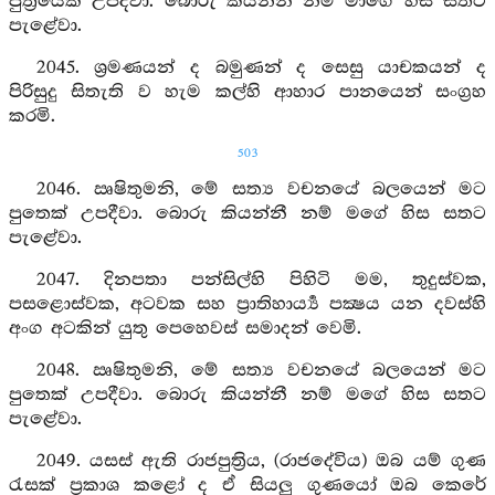
පුත්‍රයෙක් උපදීවා. බොරු කියන්නී නම් මාගේ හිස සතට
පැළේවා.
2045. ශ්‍රමණයන් ද බමුණන් ද සෙසු යාචකයන් ද
පිරිසුදු සිතැති ව හැම කල්හි ආහාර පානයෙන් සංග්‍රහ
කරමි.
503
2046. ඍෂිතුමනි, මේ සත්‍ය වචනයේ බලයෙන් මට
පුතෙක් උපදීවා. බොරු කියන්නී නම් මගේ හිස සතට
පැළේවා.
2047. දිනපතා පන්සිල්හි පිහිටි මම, තුදුස්වක,
පසළොස්වක, අටවක සහ ප්‍රාතිහාර්‍ය්‍ය පක්‍ෂය යන දවස්හි
අංග අටකින් යුතු පෙහෙවස් සමාදන් වෙමි.
2048. ඍෂිතුමනි, මේ සත්‍ය වචනයේ බලයෙන් මට
පුතෙක් උපදීවා. බොරු කියන්නී නම් මගේ හිස සතට
පැළේවා.
2049. යසස් ඇති රාජපුත්‍රිය, (රාජදේවිය) ඔබ යම් ගුණ
රැසක් ප්‍රකාශ කළෝ ද ඒ සියලු ගුණයෝ ඔබ කෙරේ