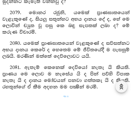
මුදන්නට කැමැති වන්නවු ද?
2079. මොනර රජුනි, යමෙක් ප්‍රාණඝාතයෙන්
වැළැකුණේ ද, සියලු සතුන්හට අභය දානය දේ ද, හේ මෙ
ලොවින් ච්‍යුත වූ පසු කෙ බඳු සැපතක් ලබා ද? මේ
කරුණ විචාරමි.
2080. යමෙක් ප්‍රාණඝාතයෙන් වැළකුණේ ද සව්සත්නට
අභය දානය කෙරේ ද හෙතෙම මේ ජීවිතයේදී ම පැසසුම්
ලබයි. මරණින් මත්තේ දෙව්ලොවට යයි.
2081. ඇතැම් කෙනෙක් දෙවියෝ නැතැ යි කියති.
ප්‍රාණය මෙ ලොව ම නැසේය යි ද පින් පව්හි විපාක
නැතැ යි ද දානය මෝඩයන් පනවා ගත්තකැ යි ද කියති.
රහතුන්ගේ ඒ කීම අදහන මම පක්‍ෂීන් මරමි.
511
2082 දැකුම් කලු වූ සඳ හිරු දෙදෙන බබළමින් අහසේ
ගමන් කරති. ඔව්හු මෙ ලොවට අයිති වෙත් ද නැතහොත්
පරලොවට අයිති ද? ඒ විමන්හි දිව්‍ය පුත්‍රයෝ කෙසේ
වෙත්දැයි මිනිස්ලොවැ කියත් ද?