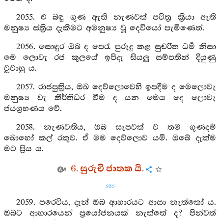
2055. එ බඳු ගුණ ඇති නැණවත් පවිත්‍ර ක්‍රියා ඇති
මනුෂ්‍ය ස්ත්‍රිය දැකීමට අමනුෂ්‍ය වූ දෙවියෝ පැමිණෙත්.
2056. සොඳුර ඔබ ද පෙරැ පුරුදු කළ සුචරිත ධර්‍ම නිසා
මෙ ලොවැ රජ කුලයේ ඉපිදැ සියලු සම්පතින් දියුණු
වූවාහු ය.
2057. රාජපුත්‍රිය, ඔබ දෙව්ලොවෙහි ඉපදීම ද මෙලොවැ
මනුෂ්‍ය වැ කීර්තිධර වීම ද යන මෙය දෙ ලොවැ
ජයග්‍රහණය වේ.
2058. නැණවතිය, ඔබ සැපවත් ව තම ගුණදම්
බොහෝ කල් රකුව. ඒ මම දෙව්ලොව යමි. ඔබේ දැක්ම
මට ප්‍රිය ය.
6. සුරුචි ජාතක යි.
505
2059. පරෙවිය, දැන් ඔබ ආහාරයට ආසා නැත්තෝ ය.
ඔබට ආහාරයෙන් ප්‍රයෝජනයක් නැත්තේ ද? පින්වත්