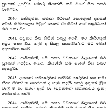
පුතෙක් උපදීවා. බොරු කියන්නී නම් මගේ හිස සතට
පැළේවා.
2040. ඍෂිතුමනි, සමාන බිරියෝ සොළොස් දහසක්
වෙත්. කිසිකලෙක ඔවුන් කෙරේ ඊර්‍ෂ්‍යාවක් හෝ ක්‍රෝධයක්
මට නො වීය.
2041. ඔවුන්ට හිත සිතින් සතුටු වෙමි. මට කිසිවකුත්
අප්‍රිය නො වීය. හැම ද සියලු සපත්තීන්හට මට මෙන්
අනුකම්පා කරමි.
2042. ඍෂිතුමනි, මේ සත්‍ය වචනයේ බලයෙන් මට
පුතෙක් උපදීවා. බොරු කියන්නී නම් මාගේ හිස සතට
පැළේවා.
2043. දාසයන් කම්කරුවන් පණිවිඩ කරුවන් සහ තමා
නිසා ජීවත්වන සෙස්සන් ද හැම කල්හි සතුටු ඉඳුරන් (ප්‍රිය
බැල් ම හා කතා) ඇති වැ (ඔවුන්ගේ) සත්‍යභාවය දැනැ
පෝෂණය කරමි.
2044. ඍෂිතුමනි, මේ සත්‍ය වචනයේ බලයෙන් මට