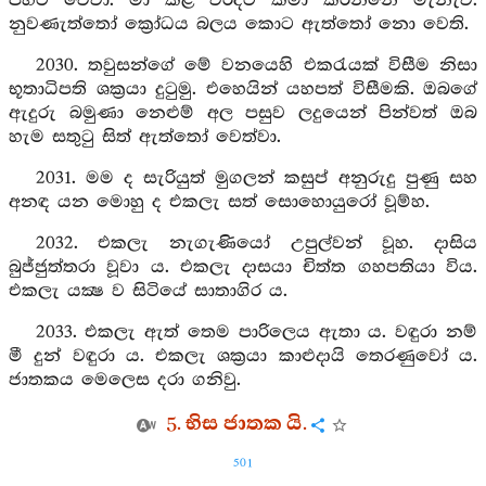
පිහිට වේවා. මා කළ වරදට කමා කරන්නේ මැනැවි.
නුවණැත්තෝ ක්‍රෝධය බලය කොට ඇත්තෝ නො වෙති.
2030. තවුසන්ගේ මේ වනයෙහි එකරැයක් විසීම නිසා
භූතාධිපති ශක්‍රයා දුටුමු. එහෙයින් යහපත් විසීමකි. ඔබගේ
ඇදුරු බමුණා නෙළුම් අල පසුව ලදුයෙන් පින්වත් ඔබ
හැම සතුටු සිත් ඇත්තෝ වෙත්වා.
2031. මම ද සැරියුත් මුගලන් කසුප් අනුරුදු පුණු සහ
අනඳ යන මොහු ද එකලැ සත් සොහොයුරෝ වූම්හ.
2032. එකලැ නැගැණියෝ උපුල්වන් වූහ. දාසිය
බුජ්ජුත්තරා වූවා ය. එකලැ දාසයා චිත්ත ගහපතියා විය.
එකලැ යක්‍ෂ ව සිටියේ සාතාගිර ය.
2033. එකලැ ඇත් තෙම පාරිලෙය ඇතා ය. වඳුරා නම්
මී දුන් වඳුරා ය. එකලැ ශක්‍රයා කාළුදායි තෙරණුවෝ ය.
ජාතකය මෙලෙස දරා ගනිවු.
5. භිස ජාතක යි.
501