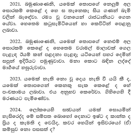
2021. බමුණාණෙනි, යමෙක් තොපගේ නෙලුම් අල
සොරකම් කෙළේ ද හෙ ස තැනෙකැ සිය ගණන් බැමි
වලින් බැඳේවා. රම්‍ය වූ වනයෙන් රාජධානියට ගෙන
යේවා. හෙතෙම කටුසැමිටියෙන් හා කෙවිටින් පෙළනු
ලබාවා.
2022. බමුණාණෙනි, යමෙක් තොපගේ නෙළුම් අල
සොරකම් කෙළේ ද හෙතෙම වරාමල් මාලාවක් ගෙල
පැළැඳ ඊයම් කන් පළදනා පැළඳැ යටියෙන් පහර දෙමින්
සපුන් ඉදිරියට පමුණුවාවා. මනා කොට බඳින ලද්දේ
මාර්‍ගයේ හසුරුවාවා.
2023. යමෙක් නැති නො වූ දෙය නැති වී යයි කී ද,
යමෙක් තොපගෙන් කෙනකු සැක කෙළේ ද හේ
පංචකාමය ලබාවා. එය අනුභව කෙරේවා. ගිහිගෙහි දී
මරණයට පැමිණේවා.
2024. ලෝකයෙහි සත්‍වයන් යමක් සොයමින්
හැසිරෙද්ද මේ සම්පත බොහෝ දෙනාට ඉෂ්ට ද කාන්ත ද
ප්‍රිය ද කැමති ද වෙයිද, කවර හෙයින් ඉසිවරයෝ (ඒ)
කම්සුව නො පසසත් ද?