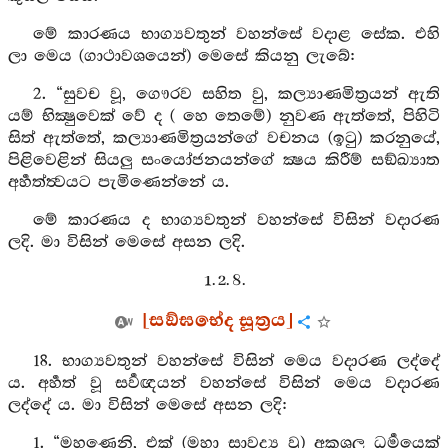
මේ කාරණය භාග්‍යවතුන් වහන්සේ වදාළ සේක. එහි
ලා මෙය (ගාථාවශයෙන්) මෙසේ කියනු ලැබේ:
2. “සුවච වූ, ගෞරව සහිත වු, කල්‍යාණමිත්‍රයන් ඇති
යම් භික්‍ෂුවෙක් වේ ද ( හෙ තෙමේ) නුවණ ඇත්තේ, පිහිටි
සිත් ඇත්තේ, කල්‍යාණමිත්‍රයන්ගේ වචනය (ඉටු) කරනුයේ,
පිළිවෙළින් සියලු සංයෝජනයන්ගේ ක්‍ෂය කිරීම් සඞ්ඛ්‍යාත
අර්‍හත්ත්‍වයට පැමිණෙන්නේ ය.
මේ කාරණය ද භාග්‍යවතුන් වහන්සේ විසින් වදාරණ
ලදි. මා විසින් මෙසේ අසන ලදි.
1. 2. 8.
[සඞ්ඝභේද සූත්‍රය]
18. භාග්‍යවතුන් වහන්සේ විසින් මෙය වදාරණ ලද්දේ
ය. අර්‍හත් වූ සර්‍වඥයන් වහන්සේ විසින් මෙය වදාරණ
ලද්දේ ය. මා විසින් මෙසේ අසන ලදි:
1. “මහණෙනි, එක් (මහා සාවද්‍ය වූ) අකුශල ධර්‍මයෙක්