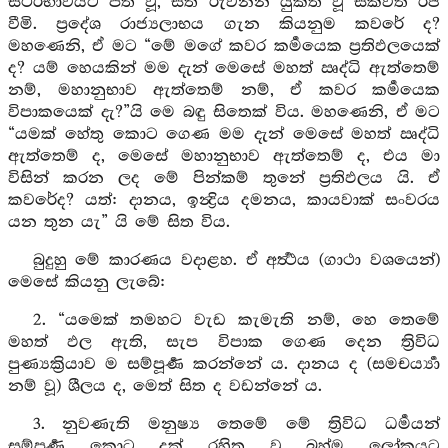
ස්ථිරභාවයට පත් වූ, සත් රුවනින් යුක්ත වූ සක්විති රජ
වීමි. ප්‍රදේශ රාජ්‍යලාභය ගැන කියනුම කවරේ ද?
මහණෙනි, ඒ මට “මේ මගේ කවර කර්‍මයෙක ප්‍රතිඵලයෙක්
ද? යම් හෙයකින් මම දැන් මෙසේ මහත් ඍද්ධි ඇත්තෙම්
නම්, මහානුභාව ඇත්තෙම් නම්, ඒ කවර කර්‍මයෙක
විපාකයෙක් දැ?”යි මෙ බඳු සිතෙක් විය. මහණෙනි, ඒ මට
“යමක් හේතු කොට ගෙණ මම දැන් මෙසේ මහත් ඍද්ධි
ඇත්තෙම් ද, මෙසේ මහානුභාව ඇත්තෙම් ද, එය මා
විසින් කරන ලද මේ පින්කම් තුනේ ප්‍රතිඵලය යි. ඒ
කවරේද? යත්: දානය, ඉන්‍ද්‍රිය දමනය, කායවාක් සංවරය
යන තුන යැ” යි මේ සිත විය.
බුදුහු මේ කාරණය වදාළහ. ඒ අර්‍ත්‍ථය (ගාථා වශයෙන්)
මෙසේ කියනු ලැබේ:
2. “යමෙක් තමහට වැඩ කැමැති නම්, හෙ තෙමේ
මහත් ඵල ඇති, සැප විපාක ගෙණ දෙන ත්‍රිවිධ
පුණ්‍යක්‍රියාව ම සම්පූර්‍ණ කරන්නේ ය. දානය ද (සමචර්‍ය්‍යා
නම් වූ) ශීලය ද, මෙත් සිත ද වඩන්නේ ය.
3. නුවණැති මනුෂ්‍ය තෙමේ මේ ත්‍රිවිධ ධර්‍මයන්
සම්පූර්‍ණ කොට දුක් රහිත වු බ්‍රහ්ම ලෝකයට