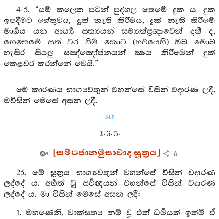
4-5. “යම් කලෙක පටන් පුද්ගල තෙමේ දුක ය, දුක
ඉපදීමට හේතුවය, දුක් නැති කිරීමය, දුක් නැති කිරීමේ
මාර්‍ගය යන ආර්‍ය්‍ය සත්‍යයන් සම්‍යක්ප්‍රඥාවෙන් දකී ද,
හෙතෙමේ සත් වර හිම් කොට (භවයෙහි) ඔබ මොබ
හැසිර සියලු සඤ්ඤෝජනයන් ක්‍ෂය කිරීමෙන් දුක්
කෙළවර කරන්නේ වෙයි.”
මේ කාරණය භාග්‍යවතුන් වහන්සේ විසින් වදාරණ ලදී.
මවිසින් මෙසේ අසන ලදී.
345
1. 3. 5.
[සම්පජානමුසාවාද සූත්‍රය]
25. මේ සූත්‍රය භාග්‍යවතුන් වහන්සේ විසින් වදාරණ
ලද්දේ ය. අර්‍හත් වූ සර්‍වඥයන් වහන්සේ විසින් වදාරණ
ලද්දේ ය. මා විසින් මෙසේ අසන ලදී:
1. මහණෙනි, වාක්සත්‍ය නම් වූ එක් ධර්‍මයක් ඉක්මි ඒ