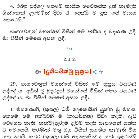
4. එබඳු පුද්ගල තෙමේ කායික චෛතසික දුක් නැමැති
ගින්නෙන් දැවෙමින් දිවා රෑ දෙක්හි ම දුක සේ වාසය
කෙරෙයි.”
භාග්‍යවතුන් වහන්සේ විසින් මේ අර්‍ත්‍ථය ද වදාරණ ලදී.
මා විසින් මෙසේ අසන ලදී.
351
2. 1. 2.
[දුතියබික්ඛු සූත්‍රය]
29. භාග්‍යවතුන් වහන්සේ විසින් මේ සූත්‍රය වදාරණ
ලද්දේ ය. අර්‍හත් වූ බුදුරදුන් වහන්සේ විසින් මෙය වදාරණ
ලද්දේ ය. මා විසින් මෙසේ අසන ලදී:
1. මහණෙනි, (කුශල) ධර්‍ම දෙකෙකින් යුක්ත වූ මහණ
තෙමේ මේ අත්බව්හි ම (කායචිත්ත) පීඩා නැති, දැඩි
වෙහෙස නැති, නන්වැදෑරුම් දැවීම් නැති සැපයෙන් යුක්ත
ව වෙසෙයි. මරණින් මතු ඔහු විසින් සුගතිය කැමැති විය
යුතු වෙයි. කවර (කුශල) ධර්‍ම දෙකෙකින් ද යත්: ඉඳුරන්හි