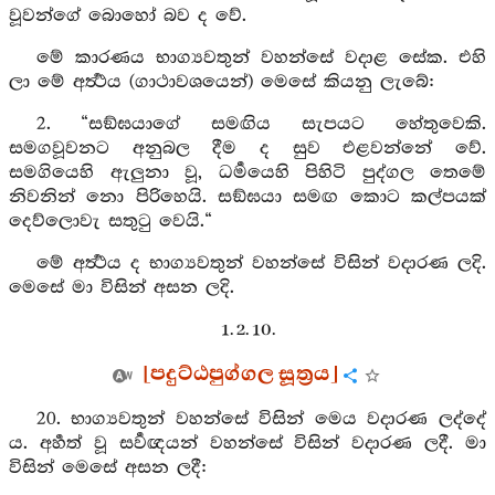
වූවන්ගේ බොහෝ බව ද වේ.
මේ කාරණය භාග්‍යවතුන් වහන්සේ වදාළ සේක. එහි
ලා මේ අර්‍ත්‍ථය (ගාථාවශයෙන්) මෙසේ කියනු ලැබේ:
2. “සඞ්ඝයාගේ සමඟිය සැපයට හේතුවෙකි.
සමගවූවනට අනුබල දීම ද සුව එළවන්නේ වේ.
සමගියෙහි ඇලුනා වූ, ධර්‍මයෙහි පිහිටි පුද්ගල තෙමේ
නිවනින් නො පිරිහෙයි. සඞ්ඝයා සමඟ කොට කල්පයක්
දෙව්ලොවැ සතුටු වෙයි.“
මේ අර්‍ත්‍ථය ද භාග්‍යවතුන් වහන්සේ විසින් වදාරණ ලදි.
මෙසේ මා විසින් අසන ලදි.
1. 2. 10.
[පදුට්ඨපුග්ගල සූත්‍රය]
20. භාග්‍යවතුන් වහන්සේ විසින් මෙය වදාරණ ලද්දේ
ය. අර්‍හත් වූ සර්‍වඥයන් වහන්සේ විසින් වදාරණ ලදී. මා
විසින් මෙසේ අසන ලදී: