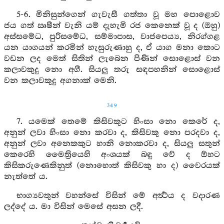
5-6. මිනිසුන්ගෙන් ගැවැසී ගත්තා වූ මහ පොළොව
ජය ගත් ඍෂීන් වැනි යම් දැහැමි රජ කෙනෙක් වූ ද (ඔහු)
අස්සමේධ, පුරිසමේධ, සම්මාපාස, වාජපෙය්‍ය, නිරග්ගළ
යන යාගයන් කරමින් හැසුරුණාහු ද, ඒ යාග මනා කොට
වඩන ලද මෙත් සිතින් ලැබෙන පිණින් සොළොස් වන
කලාවකුදු නො අගී. සියලු තරු සඳපහනින් සොළොස්
වන කලාවකුදු අගනාක් මෙනි.
349
7. යමෙක් තෙමේ කිසිවකුට හිංසා නො කෙරේ ද,
අනුන් ලවා හිංසා නො කරවා ද, කිසිවකු නො පරදවා ද,
අනුන් ලවා අනෙකකුට හානි නොකරවා ද, සියලු සතුන්
කෙරෙහි මෛත්‍රියෙහි අංශයක් බඳු වේ ද ඕහට
කිසිකරුණෙකිනුත් (නොහොත් කිසිවකු හා ද) වෛරයක්
නැත්තේ ය.
භාග්‍යවතුන් වහන්සේ විසින් මේ අර්‍ත්‍ථය ද වදාරණ
ලද්දේ ය. මා විසින් මෙසේ අසන ලදී.