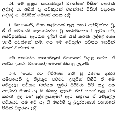
24. මේ සූත්‍රය භාග්‍යවතුන් වහන්සේ විසින් වදාරණ
ලද්දේ ය. අර්‍හත් වූ සර්‍වඥයන් වහන්සේ විසින් වදාරණ
ලද්දේ ය. මවිසින් මෙසේ අසන ලදි:
1. මහණෙනි, මහා කල්පයක් තුළ සසර ඇවිදින්නා වූ,
ඒ ඒ භවයෙහි හැසිරෙන්නා වූ සත්ත්‍වයකුගේ ඇටගොඩ,
අස්ථිපුඤ්ජය, ඇටරැස ඉදින් එක් රැස් කරණ ලද්දේ නො
නැසී පවත්නේ නම්, එය මේ වේපුල්ල පර්‍වතය සෙයින්
මහත් වන්නේ ය.
මේ කාරණය භාග්‍යවතුන් වහන්සේ වදාළ සේක. ඒ
අර්‍ත්‍ථය (ගාථා වශයෙන්) මෙසේ කියනු ලැබේ:
2-3. “මගධ රට ගිරිබ්බජ නම් වූ රජගහ නුවර
සමීපයෙහි වූ ගිජුකුළු පව්වට උතුරින් පිහිටි ඒ මේ
වේපුල්ල පර්‍වතය (රජගහ නුවර පිරිවරා සිටි කඳු පහ
අතුරින්) මහත් යැ යි කියනු ලැබේ. එක් කපක් තුළ රැස්
කරණ ලද එක් පුද්ගලයකුගේ ඇට සමූහය ඒ වේපුල්ල
පර්‍වතයට සම වේ යැ යි මහර්ෂී වූ බුදුරජාණන් වහන්සේ
විසින් වදාරණ ලදී.