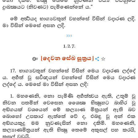
නො දක්මි. භික්‍ෂු තෙමේ නුවණින් වීර්‍ය්‍ය වඩනුයේ
දුඃඛක්‍ෂයට (නිවණට) පැමිණෙන්නේ ය.“
මේ අර්‍ත්‍ථයද භාග්‍යවතුන් වහන්සේ විසින් වදාරණ ලදි.
මා විසින් මෙසේ අසන ලදි.
335
1. 2. 7.
[දෙවන සේඛ සූත්‍රය]
17. භාග්‍යවතුන් වහන්සේ විසින් මෙය වදාරණ ලද්දේ
ය. අර්‍හත් වූ සර්‍වඥයන් වහන්සේ විසින් මෙය වදාරණ
ලද්දේ ය. මෙසේ මා විසින් අසන ලදි:
1. මහණෙනි, නො පැමිණි අර්‍හත්ත්‍වය ඇති, උතුම් වූ
නිවන පතමින් වෙසෙන ශෛක්‍ෂ භික්‍ෂුහට බාහිර වූ
අඞ්ගයක් වශයෙන් මේ කල්‍යාණ මිත්‍රයන් ඇති බව
බොහෝ උපකාර ඇත්තේ වේ ද, එබඳු වූ අන් එක
අඞ්ගයකුදු මම නුවණැසින් නො දකිමි. මහණෙනි,
කල්‍යාණමිත්‍රයන් ඇති භික්‍ෂු තෙමේ අකුසල් පහ කරයි,
කුසල් වඩයි.