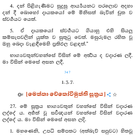
4. දන් පිළිගැණීමට සුදුසු ආර්‍ය්‍යයනට පරලොව අදහා
දන් දී බොහෝ දායකයෝ මේ මිනිසත් බැවින් චුත ව
ස්වර්‍ගයට යෙත්.
5. ඒ දායකයෝ ස්වර්‍ගයට ගියාහු එහි සියලු
කම්සැපවලින් යුක්ත ව සුතුටු වෙත්. මසුරුමල රහිත වූ
ඔහු බෙදා වැළඳීමෙහි ප්‍රතිඵල වළඳත්.“
භාග්‍යවතුන්වහන්සේ විසින් මේ අර්‍ත්‍ථය ද වදාරණ ලදී.
මා විසින් මෙසේ අසන ලදී.
347
1. 3. 7.
[මෙත්තා චේතෝවිමුත්ති සූත්‍රය]
27. මේ සූත්‍රය භාග්‍යවතුන් වහන්සේ විසින් වදාරණ
ලද්දේ ය. අර්‍හත් වූ සර්‍වඥයන් වහන්සේ විසින් වදාරණ
ලද්දේ ය. මා විසින් මෙසේ අසන ලදි.
1. මහණෙනි, උපධි සම්පතට (අත්බැව් සපුවට) හිතවූ