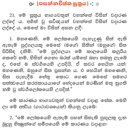
[පසන්නචිත්ත සූත්‍රය]
21. මේ සූත්‍රය භාග්‍යවතුන් වහන්සේ විසින් වදාරණ
ලද්දේ ය. අර්‍හත් වූ සර්‍වඥයන් වහන්සේ විසින් වදාරණ
ලද්දේ ය. මෙසේ මා විසින් අසන ලදී:
1. මහණෙනි, මේ ලෝකයෙහි පැහැදුණු සිත් ඇති
ඇතැම් පුද්ගලයකු මෙසේ (මගේ) සිතින් (ඔහුගේ) සිත
පිරිසිඳ දනිමි: “මේ පුද්ගලයා මේ කාලයෙහි කලුරිය
කෙරේ නම්, හිසින් ගෙනා බරක් යම්සේ බහා තබනු ලැබේ
ද, එසේ ම ස්වර්‍ගයෙහි උපදියි. ඒ කවර හෙයින යත්:
මහණෙනි, ඔහුගේ සිත ප්‍රසන්න ය. එ හෙයින් මහණෙනි,
සිත පැහැදීම හේතු කොට ගෙණ මෙසේ සමහර
සත්ත්‍වයෝ කරජකායයාගේ භේදයෙන් මරණින් මතු සුගති
නම් වූ ස්වර්‍ගලෝකයෙහි උපදිත්.”
මේ කාරණය භාග්‍යවතුන් වහන්සේ වදාළ සේක. මෙහි
ලා මේ අර්‍ත්‍ථය (ගාථාවශයෙන්) කියනු ලැබේ:
2. “මේ ලෝකයෙහි ඇතැම් පහන් සිතැති පුඟුලකු දැන
බුදුහු භික්‍ෂුන්ගේ සමීපයෙහි මේ කාරණය වදාළහ: