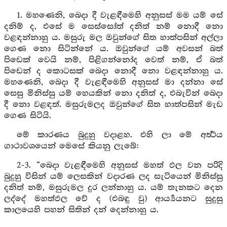
1. මහණෙනි, බෙදා දී වැළඳීමෙහි අනුසස් මම යම් සේ
දනිම් ද, එසේ ම සෙස්සෝත් දනිත් නම් නොදී නො
වළඳන්නාහු ය. මසුරු මල ඔවුන්ගේ සිත හාත්පසින් අල්ලා
ගෙණ නො සිටින්නේ ය. ඔවුන්ගේ යම් අවසන් බත්
පිඩෙක් වෙයි නම්, පිළිගන්නෝද වෙත් නම්, ඒ බත්
පිඩෙන් ද කොටසක් බෙදා නොදී නො වළඳන්නාහු ය.
මහණෙනි, බෙදා දී වැළඳීමෙහි අනුසස් මා දන්නා සේ
සෙසු මිනිස්සු යම් හෙයකින් නො දනිත් ද, එබැවින් බෙදා
දී නො වළඳත්. මසුරුමලද ඔවුන්ගේ සිත හාත්පසින් මැඩ
ගෙණ සිටියි.
මේ කාරණය බුදුහු වදාළහ. එහි ලා මේ අර්‍ත්‍ථය
ගාථාවශයෙන් මෙසේ කියනු ලැබේ:
2-3. “බෙදා වැළඳීමෙහි අනුසස් මහත් ඵල වන පරිදි
බුදුහු විසින් යම් ලෙසකින් වදාරණ ලද සැටියෙන් මිනිස්සු
දනිත් නම්, මසුරුමල දුර ලන්නාහු ය. යම් තැනකට දෙන
ලද්දේ මහත්ඵල වේ ද (එබඳු වු) ආර්‍ය්‍යයනට සුදුසු
කාලයෙහි පහන් සිතින් දන් දෙන්නාහු ය.