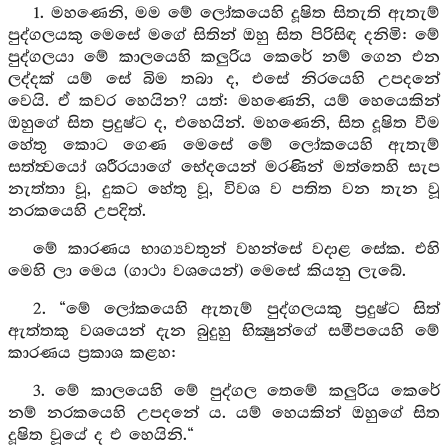
1. මහණෙනි, මම මේ ලෝකයෙහි දූෂිත සිතැති ඇතැම්
පුද්ගලයකු මෙසේ මගේ සිතින් ඔහු සිත පිරිසිඳ දනිමි: මේ
පුද්ගලයා මේ කාලයෙහි කලුරිය කෙරේ නම් ගෙන එන
ලද්දක් යම් සේ බිම තබා ද, එසේ නිරයෙහි උපදනේ
වෙයි. ඒ කවර හෙයින? යත්: මහණෙනි, යම් හෙයෙකින්
ඔහුගේ සිත ප්‍රදුෂ්ට ද, එහෙයින්. මහණෙනි, සිත දූෂිත වීම
හේතු කොට ගෙණ මෙසේ මේ ලෝකයෙහි ඇතැම්
සත්ත්‍වයෝ ශරීරයාගේ භේදයෙන් මරණින් මත්තෙහි සැප
නැත්තා වූ, දුකට හේතු වූ, විවශ ව පතිත වන තැන වූ
නරකයෙහි උපදිත්.
මේ කාරණය භාග්‍යවතුන් වහන්සේ වදාළ සේක. එහි
මෙහි ලා මෙය (ගාථා වශයෙන්) මෙසේ කියනු ලැබේ.
2. “මේ ලෝකයෙහි ඇතැම් පුද්ගලයකු ප්‍රදුෂ්ට සිත්
ඇත්තකු වශයෙන් දැන බුදුහු භික්‍ෂුන්ගේ සමීපයෙහි මේ
කාරණය ප්‍රකාශ කළහ:
3. මේ කාලයෙහි මේ පුද්ගල තෙමේ කලුරිය කෙරේ
නම් නරකයෙහි උපදනේ ය. යම් හෙයකින් ඔහුගේ සිත
දූෂිත වූයේ ද එ හෙයිනි.“