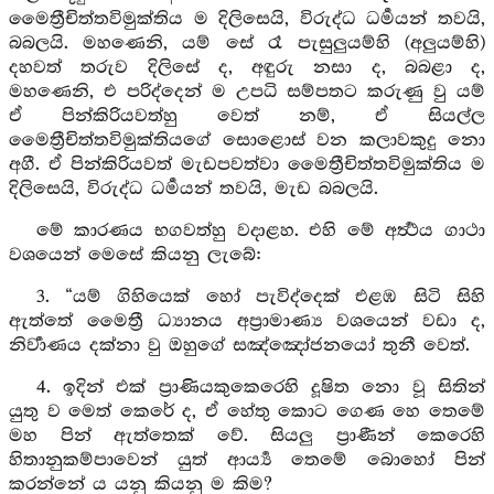
මෛත්‍රීචිත්තවිමුක්තිය ම දිලිසෙයි, විරුද්ධ ධර්‍මයන් තවයි,
බබලයි. මහණෙනි, යම් සේ රෑ පැසුලුයම්හි (අලුයම්හි)
දහවත් තරුව දිලිසේ ද, අඳුරු නසා ද, බබළා ද,
මහණෙනි, එ පරිද්දෙන් ම උපධි සම්පතට කරුණු වු යම්
ඒ පින්කිරියවත්හු වෙත් නම්, ඒ සියල්ල
මෛත්‍රීචිත්තවිමුක්තියගේ සොළොස් වන කලාවකුදු නො
අගී. ඒ පින්කිරියවත් මැඩපවත්වා මෛත්‍රීචිත්තවිමුක්තිය ම
දිලිසෙයි, විරුද්ධ ධර්‍මයන් තවයි, මැඩ බබලයි.
මේ කාරණය භගවත්හු වදාළහ. එහි මේ අර්‍ත්‍ථය ගාථා
වශයෙන් මෙසේ කියනු ලැබේ:
3. “යම් ගිහියෙක් හෝ පැවිද්දෙක් එළඹ සිටි සිහි
ඇත්තේ මෛත්‍රී ධ්‍යානය අප්‍රාමාණ්‍ය වශයෙන් වඩා ද,
නිර්‍වාණය දක්නා වු ඔහුගේ සඤ්ඤෝජනයෝ තුනී වෙත්.
4. ඉදින් එක් ප්‍රාණියකුකෙරෙහි දූෂිත නො වූ සිතින්
යුතු ව මෙත් කෙරේ ද, ඒ හේතු කොට ගෙණ හෙ තෙමේ
මහ පින් ඇත්තෙක් වේ. සියලු ප්‍රාණීන් කෙරෙහි
හිතානුකම්පාවෙන් යුත් ආර්‍ය්‍ය තෙමේ බොහෝ පින්
කරන්නේ ය යනු කියනු ම කිම?