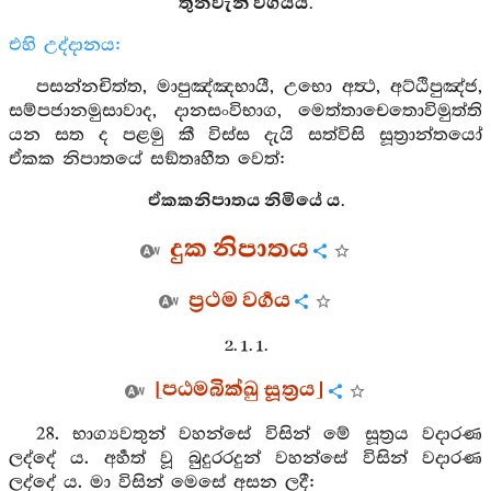
තුන්වැනි වර්‍ගයයි.
එහි උද්දානය:
පසන්නචිත්ත, මාපුඤ්ඤභායී, උභො අත්‍ථ, අට්ඨිපුඤ්ජ,
සම්පජානමුසාවාද, දානසංවිභාග, මෙත්තාචෙතොවිමුත්ති
යන සත ද පළමු කී විස්ස දැයි සත්විසි සූත්‍රාන්තයෝ
ඒකක නිපාතයේ සඞ්තෘහීත වෙත්:
ඒකකනිපාතය නිමියේ ය.
දුක නිපාතය
ප්‍රථම වර්‍ගය
2. 1. 1.
[පඨමබික්ඛු සූත්‍රය]
28. භාග්‍යවතුන් වහන්සේ විසින් මේ සූත්‍රය වදාරණ
ලද්දේ ය. අර්‍හත් වූ බුදුරරදුන් වහන්සේ විසින් වදාරණ
ලද්දේ ය. මා විසින් මෙසේ අසන ලදී: