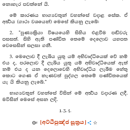
නොහැර පවත්නේ යි.
මේ කාරණය භාග්‍යවතුන් වහන්සේ වදාළ සේක. ඒ
අර්‍ත්‍ථය (ගාථා වශයෙන්) මෙසේ කියනු ලැබේ:
2. “පුණ්‍යක්‍රියා විෂයයෙහි සිහිය එළවීම පඬිවරු
පසසත්. සිහි ඇති පණ්ඩිත තෙමේ දෙලොව යහපත
වෙසෙසින් සලසා ගනී.
3. මෙලොව දී ලැබිය යුතු යම් අභිවෘද්ධියෙක් වේ නම්
එය ද, පරලොව දී ලැබිය යුතු යම් අභිවෘද්ධියෙක් ඇත්
නම් එය ද යන දෙලොවෙහි අභිවෘද්ධිය ලැබීම හේතු
කොට ගෙණ ඒ නැණවත් පුද්ගල තෙමේ පණ්ඩිතයෙක්
යැ යි කියනු ලැබේ.“
භාග්‍යවතුන් වහන්සේ විසින් මේ අර්‍ත්‍ථය වදාරණ ලදී.
මවිසින් මෙසේ අසන ලදි.
1. 3. 4.
[අට්ඨිපුඤ්ජ සූත්‍රය]