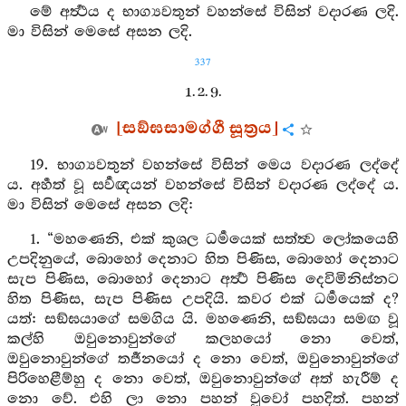
මේ අර්‍ත්‍ථය ද භාග්‍යවතුන් වහන්සේ විසින් වදාරණ ලදි.
මා විසින් මෙසේ අසන ලදි.
337
1. 2. 9.
[සඞ්ඝසාමග්ගී සූත්‍රය]
19. භාග්‍යවතුන් වහන්සේ විසින් මෙය වදාරණ ලද්දේ
ය. අර්‍හත් වූ සර්‍වඥයන් වහන්සේ විසින් වදාරණ ලද්දේ ය.
මා විසින් මෙසේ අසන ලදි:
1. “මහණෙනි, එක් කුශල ධර්‍මයෙක් සත්ත්‍ව ලෝකයෙහි
උපදිනුයේ, බොහෝ දෙනාට හිත පිණිස, බොහෝ දෙනාට
සැප පිණිස, බොහෝ දෙනාට අර්‍ත්‍ථ පිණිස දෙවිමිනිස්නට
හිත පිණිස, සැප පිණිස උපදියි. කවර එක් ධර්‍මයෙක් ද?
යත්: සඞ්ඝයාගේ සමගිය යි. මහණෙනි, සඞ්ඝයා සමඟ වූ
කල්හි ඔවුනොවුන්ගේ කලහයෝ නො වෙත්,
ඔවුනොවුන්ගේ තර්‍ජනයෝ ද නො වෙත්, ඔවුනොවුන්ගේ
පිරිහෙළීම්හු ද නො වෙත්, ඔවුනොවුන්ගේ අත් හැරීම් ද
නො වේ. එහි ලා නො පහන් වූවෝ පහදිත්. පහන්