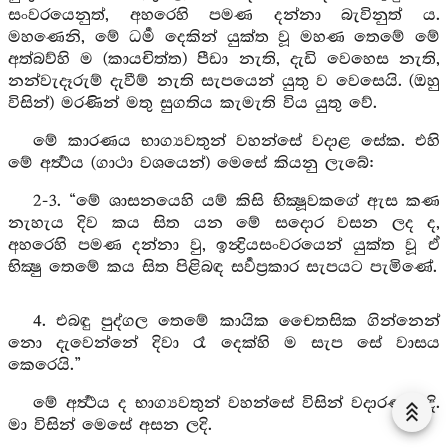
සංවරයෙනුත්, අහරෙහි පමණ දන්නා බැවිනුත් ය.
මහණෙනි, මේ ධර්‍ම දෙකින් යුක්ත වූ මහණ තෙමේ මේ
අත්බව්හි ම (කායචිත්ත) පීඩා නැති, දැඩි වෙහෙස නැති,
නන්වැදෑරුම් දැවීම් නැති සැපයෙන් යුතු ව වෙසෙයි. (ඔහු
විසින්) මරණින් මතු සුගතිය කැමැති විය යුතු වේ.
මේ කාරණය භාග්‍යවතුන් වහන්සේ වදාළ සේක. එහි
මේ අර්‍ත්‍ථය (ගාථා වශයෙන්) මෙසේ කියනු ලැබේ:
2-3. “මේ ශාසනයෙහි යම් කිසි භික්‍ෂූවකගේ ඇස කණ
නැහැය දිව කය සිත යන මේ සදොර වසන ලද ද,
අහරෙහි පමණ දන්නා වු, ඉන්‍ද්‍රියසංවරයෙන් යුක්ත වූ ඒ
භික්‍ෂු තෙමේ කය සිත පිළිබඳ සර්‍වප්‍රකාර සැපයට පැමිණේ.
4. එබඳු පුද්ගල තෙමේ කායික චෛතසික ගින්නෙන්
නො දැවෙන්නේ දිවා රෑ දෙක්හි ම සැප සේ වාසය
කෙරෙයි.”
මේ අර්‍ත්‍ථය ද භාග්‍යවතුන් වහන්සේ විසින් වදාරණ ලදි.
මා විසින් මෙසේ අසන ලදි.