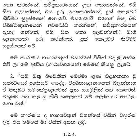
නො කරන්නේ, සර්‍වප්‍රකාරයෙන් දැන නොගන්නේ, එහි
සිත අලවන්නේ, එය දුරු නොකරන්නේ, දුක් කෙළවර
කිරීමට සුදුස්සෙක් නොවේ. මහණෙනි, එහෙත් මකු බව
විශිෂ්ටඥානයෙන් අවබෝධ කරන්නේ, සර්‍වප්‍රකාරයෙන්
දැනැ ගන්නේ, එහි සිත නො අලවන්නේ,( මාර්‍ග
ඥානයෙන්) දුරු කරන්නේ, දුක් කෙළවර කිරීමට
සුදුස්සෙක් වේ.
මේ කාරණය භාග්‍යවතුන් වහන්සේ විසින් වදාළ සේක.
එහි ලා මේ අර්‍ත්‍ථය (ගාථාවශයෙන්) මෙසේ කියනු ලැබේ.
2. “යම් මකු බවෙකින් මෙරමා ගුණ වළහන්නා වූ
සත්ත්‍වයෝ දුගතියට යෙද්ද, විදර්‍ශනාඥානයෙන් බලන්නාහු
ඒ මකුබව සම්‍යක්ප්‍රඥාවෙන් දැන සහමුලින් පහ කෙරෙත්.
මකුබව පහ කළාහු කිසි කලෙකත් මේ ලෝකයට පෙරළා
නො එත්.“
මේ කාරණය ද භාග්‍යවතුන් වහන්සේ විසින් වදාරණ
ලදි. එය මෙසේ මා විසින් අසන ලදි.
1. 2. 4.