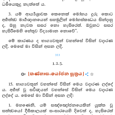
ධර්‍මයෙකුදු නැත්තේ ය.
3. යම් ආර්‍ය්‍යශ්‍රාවක කෙනෙක් මෝහය දුරු කොට
අර්‍හත්ත්‍ව මාර්‍ගඥානයෙන් සහමුලින් මෝහස්කන්‍ධය සින්දාහු
ද, ඔහු නැවත සසර නො හැසිරෙත්. ඔවුනට සසර
හැසිරීමෙහි හේතුව විද්‍යාමාන නොවේ”.
මේ කාරණය ද භාග්‍යවතුන් වහන්සේ විසින් වදාරණ
ලදි. මෙසේ මා විසින් අසන ලදි.
333
1. 2. 5.
[තණ්හාසංයෝජන සූත්‍රය]
15. භාග්‍යවතුන් වහන්සේ විසින් මෙය වදාරණ ලද්දේ
ය. අර්‍හත් වූ සර්‍වඥයන් වහන්සේ විසින් මෙය වදාරණ
ලද්දේ ය. මෙසේ මා විසින් අසන ලදි:
1. මහණෙනි, යම් සඤ්ඤෝජනයෙකින් යුක්ත වූ
සත්ත්‍වයෝ දීර්‍ඝකාලයක් සංසාරයෙහි දිවෙත් ද, හැසිරෙත්