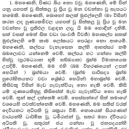
1. මහණෙනි, පිණට බිය නො වවු. මහණෙනි, මේ පින්
යනු යහපත් වූ සිත්කලු වූ ප්‍රිය වූ මන වඩන්නා වූ සැපයට
නමෙකි. මහණෙනි, බොහෝ කලක් මුළුල්ලෙහි (මා විසින්)
කරන ලද පුණ්‍යකර්‍මවල යහපත් වූ සිත්කලු වූ ප්‍රිය වූ මන
වඩන්නා වූ ප්‍රතිඵල වළඳන ලදැ යි මම හොඳින් දනිමි.
සත් වසක් මෙත් සිත වඩා (සංවර්‍ත විවර්‍ත) මහාකල්ප සතක්
මුළුල්ලෙහි මේ කාම ලෝකයට පෙරළා නො ආයෙමි.
මහණෙනි, කල්පය වැනැසෙන කල්හි ආභස්සර නම්
බඹලොවට යන්නෙම් වෙමි. කල්පය හට ගන්නා කල්හි
හිස්වූ (ප්‍රථමධ්‍යාන භූමි සඞ්ඛ්‍යාත) බ්‍රහ්ම විමානයෙක
උපදිමි. මහණෙනි, මම එහි (බඹ විහරණයෙන් උපන්
හෙයින් ) බ්‍රහ්මයා වෙමි. (බ්‍රහ්ම පාරිසද්‍ය බ්‍රහ්ම
පුරෝහිතයනට වඩා ශ්‍රේෂ්ඨ හෙයින්) මහාබ්‍රහ්ම වෙමි.
කිසිවකු විසින් මැඩ පැවැත්වියැ නො හැකි වෙමි. කිසි
යම් ගුණයෙකිනුදු කිසිසේත් මැඩ පැවැත්විය නො හැකි
වෙමි. තුන් කල් දත්තෙම් වෙමි. සෙස්සන්ගේ සිත් තමාගේ
වශයෙහි පවත්වන්නෙම් වෙමි. මහණෙනි, මම සතිස් වරක්
දෙවියනට අධිපති වූ ශක්‍රයා වීමි. නොයෙක් සියගණන්
වාරයන්හි ධාර්මික වූ, ධර්‍මරාජන් වූ, සතර මහා ද්වීපයට
අධිපති වූ, සතුරන් ජය ගන්නා වූ ජනපදයන්හි