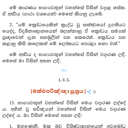
මේ කාරණය භාග්‍යවතුන් වහන්සේ විසින් වදාළ සේක.
ඒ අර්‍ත්‍ථය (ගාථා වශයෙන්) මෙසේ කියනු ලැබේ.
2. “යම් ක්‍රෝධයෙකින් ක්‍රැද්ධ වූ සත්ත්‍වයෝ දුගතියට
යෙද්ද, විදර්‍ශනාඥානයෙන් බලන්නාහු ඒ ක්‍රෝධය සම්‍යක්
ප්‍රඥාවෙන් දැන සහමුලින් පහ කෙරෙත්. ක්‍රෝධය පහ
කළාහු කිසි කලෙකත් මේ ලෝකයට පෙරළා නො එත්.“
මේ අර්‍ත්‍ථය ද භාග්‍යවතුන් වහන්සේ විසින් වදාරණ ලදි.
මෙසේ මා විසින් අසන ලදි.
331
1. 2. 3.
[මක්ඛපරිඤ්ඤා සූත්‍රය]
13. භාග්‍යවතුන් වහන්සේ විසින් මෙය වදාරණ ලද්දේ
ය. අර්‍හත් වූ සර්‍වඥයන් වහන්සේ විසින් මෙය වදාරණ
ලද්දේ ය. මා විසින් මෙසේ අසන ලදි:
1. මහණෙනි, මකු බව විශිෂ්ටඥානයෙන් අවබෝධ