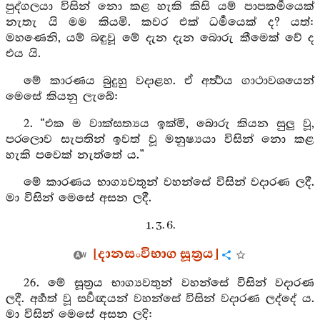
පුද්ගලයා විසින් නො කළ හැකි කිසි යම් පාපකර්‍මයෙක්
නැතැ යි මම කියමි. කවර එක් ධර්‍මයෙක් ද? යත්:
මහණෙනි, යම් බඳුවූ මේ දැන දැන බොරු කීමෙක් වේ ද
එය යි.
මේ කාරණය බුදුහු වදාළහ. ඒ අර්‍ත්‍ථය ගාථාවශයෙන්
මෙසේ කියනු ලැබේ:
2. “එක ම වාක්සත්‍යය ඉක්මි, බොරු කියන සුලු වූ,
පරලොව සැපතින් ඉවත් වූ මනුෂ්‍යයා විසින් නො කළ
හැකි පවෙක් නැත්තේ ය.”
මේ කාරණය භාග්‍යවතුන් වහන්සේ විසින් වදාරණ ලදී.
මා විසින් මෙසේ අසන ලදී.
1. 3. 6.
[දානසංවිභාග සූත්‍රය]
26. මේ සූත්‍රය භාග්‍යවතුන් වහන්සේ විසින් වදාරණ
ලදී. අර්‍හත් වූ සර්‍වඥයන් වහන්සේ විසින් වදාරණ ලද්දේ ය.
මා විසින් මෙසේ අසන ලදි: