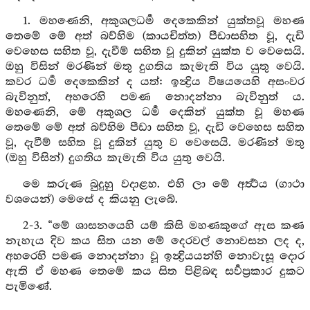
1. මහණෙනි, අකුශලධර්‍ම දෙකෙකින් යුක්තවූ මහණ
තෙමේ මේ අත් බව්හිම (කායචිත්ත) පීඩාසහිත වූ, දැඩි
වෙහෙස සහිත වූ, දැවීම් සහිත වූ දුකින් යුක්ත ව වෙසෙයි.
ඔහු විසින් මරණින් මතු දුගතිය කැමැති විය යුතු වෙයි.
කවර ධර්‍ම දෙකෙකින් ද යත්: ඉන්‍ද්‍රිය විෂයයෙහි අසංවර
බැවිනුත්, අහරෙහි පමණ නොදන්නා බැවිනුත් ය.
මහණෙනි, මේ අකුශල ධර්‍ම දෙකින් යුක්ත වූ මහණ
තෙමේ මේ අත් බව්හිම පීඩා සහිත වූ, දැඩි වෙහෙස සහිත
වූ, දැවීම් සහිත වූ දුකින් යුතු ව වෙසෙයි. මරණින් මතු
(ඔහු විසින්) දුගතිය කැමැති විය යුතු වෙයි.
මෙ කරුණ බුදුහු වදාළහ. එහි ලා මේ අර්‍ත්‍ථය (ගාථා
වශයෙන්) මෙසේ ද කියනු ලැබේ.
2-3. “මේ ශාසනයෙහි යම් කිසි මහණකුගේ ඇස කණ
නැහැය දිව කය සිත යන මේ දෙරවල් නොවසන ලද ද,
අහරෙහි පමණ නොදන්නා වූ ඉන්‍ද්‍රියයන්හි නොවැසූ දොර
ඇති ඒ මහණ තෙමේ කය සිත පිළිබඳ සර්‍වප්‍රකාර දුකට
පැමිණේ.