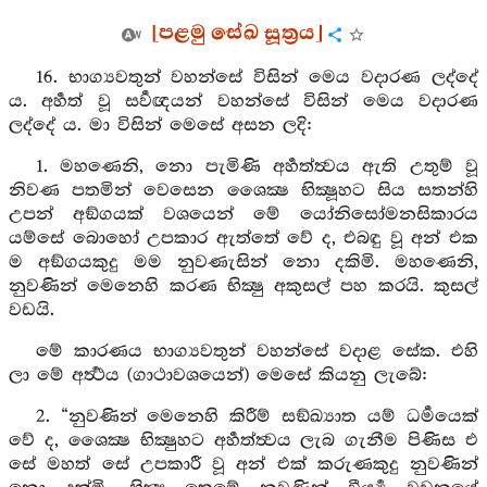
[පළමු සේඛ සූත්‍රය]
16. භාග්‍යවතුන් වහන්සේ විසින් මෙය වදාරණ ලද්දේ
ය. අර්‍හත් වූ සර්‍වඥයන් වහන්සේ විසින් මෙය වදාරණ
ලද්දේ ය. මා විසින් මෙසේ අසන ලදි:
1. මහණෙනි, නො පැමිණි අර්‍හත්ත්‍වය ඇති උතුම් වූ
නිවණ පතමින් වෙසෙන ශෛක්‍ෂ භික්‍ෂූහට සිය සතන්හි
උපන් අඞ්ගයක් වශයෙන් මේ යෝනිසෝමනසිකාරය
යම්සේ බොහෝ උපකාර ඇත්තේ වේ ද, එබඳු වූ අන් එක
ම අඞ්ගයකුදු මම නුවණැසින් නො දකිමි. මහණෙනි,
නුවණින් මෙනෙහි කරණ භික්‍ෂු අකුසල් පහ කරයි. කුසල්
වඩයි.
මේ කාරණය භාග්‍යවතුන් වහන්සේ වදාළ සේක. එහි
ලා මේ අර්‍ත්‍ථය (ගාථාවශයෙන්) මෙසේ කියනු ලැබේ:
2. “නුවණින් මෙනෙහි කිරීම් සඞ්ඛ්‍යාත යම් ධර්‍මයෙක්
වේ ද, ශෛක්‍ෂ භික්‍ෂුහට අර්‍හත්ත්‍වය ලැබ ගැනීම පිණිස එ
සේ මහත් සේ උපකාරී වූ අන් එක් කරුණකුදු නුවණින්