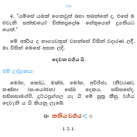
339
4. “යම්සේ යමක් ගෙනවුත් බහා තබන්නේ ද, එසේ ම
එවැනි සත්ත්‍වයෝ චිත්තප්‍රදෝෂ හේතුයෙන් දුගතියට
යෙත්.“
මේ අර්‍ත්‍ථය ද භාග්‍යවතුන් වහන්සේ විසින් වදාරණ ලදී.
මා විසින් මෙසේ අසන ලදි.
දෙවන වර්‍ගය යි.
එහි උද්දානය:
මෝහ, කෝධ, මක්ඛ, මෝහ, අවිජ්ජා, (නීවරණ),
තණ්හා (සංයෝජන) සේඛ දෙකය, සඞ්ඝභේද,
සඞ්ඝසාමග්ගි, දුට්ඨපුග්ගල යැ යි මේ සූත්‍ර කීහු. වර්‍ගය
දෙවැනි ය යි කියනු ලැබේ.
තතිය වර්‍ගය
1. 3. 1.