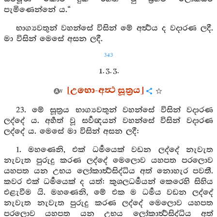
පැමිණෙන්නේ ය.“
භාග්‍යවතුන් වහන්සේ විසින් මේ අර්‍ත්‍ථය ද වදාරණ ලදී.
මා විසින් මෙසේ අසන ලදී.
343
1. 3. 3.
[උභො-අත්‍ථ සූත්‍රය]
23. මේ සූත්‍රය භාග්‍යවතුන් වහන්සේ විසින් වදාරණ
ලද්දේ ය. අර්‍හත් වූ සර්‍වඥයන් වහන්සේ විසින් වදාරණ
ලද්දේ ය. මෙසේ මා විසින් අසන ලදී:
1. මහණෙනි, එක් ධර්‍මයෙක් වඩන ලද්දේ නැවැත
නැවැත පුරුදු කරණ ලද්දේ මෙලොව යහපත පරලොව
යහපත යන උභය ලෝකාර්‍ත්‍ථසිද්ධිය අත් නොහැර පවතී.
කවර එක් ධර්‍මයෙක් ද යත්: කුශලධර්‍මයන් කෙරෙහි සිහිය
එළැවීම යි. මහණෙනි, මේ එක ම ධර්‍මය වඩන ලද්දේ
නැවැත නැවැත පුරුදු කරණ ලද්දේ මෙලොව යහපත
පරලොව යහපත යන උභය ලෝකාර්‍ත්‍ථසිද්ධිය අත්