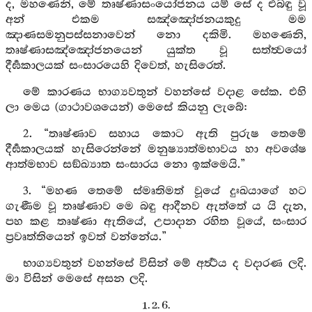
ද, මහණෙනි, මේ තෘෂ්ණාසංයෝජනය යම් සේ ද එබඳු වූ
අන් එකම සඤ්ඤෝජනයකුදු මම
ඤාණසමනුපස්සනාවෙන් නො දකිමි. මහණෙනි,
තෘෂ්ණාසඤ්ඤෝජනයෙන් යුක්ත වූ සත්ත්‍වයෝ
දීර්‍ඝකාලයක් සංසාරයෙහි දිවෙත්, හැසිරෙත්.
මේ කාරණය භාග්‍යවතුන් වහන්සේ වදාළ සේක. එහි
ලා මෙය (ගාථාවශයෙන්) මෙසේ කියනු ලැබේ:
2. “තෘෂ්ණාව සහාය කොට ඇති පුරුෂ තෙමේ
දීර්‍ඝකාලයක් හැසිරෙන්නේ මනුෂ්‍යාත්මභාවය හා අවශේෂ
ආත්මභාව සඞ්ඛ්‍යාත සංසාරය නො ඉක්මෙයි.”
3. “මහණ තෙමේ ස්මෘතිමත් වූයේ දුඃඛයාගේ හට
ගැණීම වූ තෘෂ්ණාව මෙ බඳු ආදීනව ඇත්තේ ය යි දැන,
පහ කළ තෘෂ්ණා ඇතියේ, උපාදාන රහිත වූයේ, සංසාර
ප්‍රවෘත්තියෙන් ඉවත් වන්නේය.”
භාග්‍යවතුන් වහන්සේ විසින් මේ අර්‍ත්‍ථය ද වදාරණ ලදි.
මා විසින් මෙසේ අසන ලදි.
1. 2. 6.