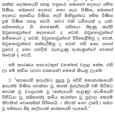
සත්ත්‍ව ලෝකයෙහි පහළ වනුයේ, බොහෝ දෙනාට අහිත
පිණිස, බොහෝ දෙනාට නො සැප පිණිස, බොහෝ
දෙනාට අනර්‍ත්‍ථය පිණිස, දෙවි මිනිසුන්හට අහිත පිණිස
දුක් පිණිස පහළ වෙයි. කවර එක් ධර්‍මයෙක් ද යත්:
සඞ්ඝභේදය යි. මහණෙනි, සඞ්ඝයා බිඳුණු කල්හි
ඔවුනොවුන්ගේ කලහයෝ ද වෙත්, ඔවුනොවුන්ගේ
තර්‍ජනයෝ ද වෙත්, ඔවුනොවුන්ගේ පිරිහෙළීම්හු ද වෙත්,
ඔවුනොවුන්ගේ අත්හැරීම්හු ද වෙත්. එහි නො පහන්
වූවෝ ද නො පහදිත්. පැහැදුණු ඇතැමුන්ගේ වෙනස්
බවෙක් ද වෙයි.
මේ කාරණය භාග්‍යවතුන් වහන්සේ වදාළ සේක. එහි
ලා මේ අර්‍ත්‍ථය (ගාථා වශයෙන්) මෙසේ කියනු ලැබේ:
2. “අපායෙහි ඉපැද්මට සුදුසු වූ අවීචි මහානරකයෙහි
ඉපැත්ම පිණිස පවත්නා වූ, කපක් මුළුල්ලෙහි එහි සිටීමට
කාරණ වූ ව්‍යග්‍රාරාම වූ (භේදයෙහි ඇලුණු) අධර්‍මයෙහි
පිහිටියා වූ, සඞ්ඝභේද කර්‍මය කරන්නා වූ පුද්ගල තෙමේ
නිවනින් වෙසෙසින් පිරිහෙයි. ( නිවන් නො ලබයි.) සමග
වූ සඞ්ඝයා බිඳ කල්පයක් නරකයෙහි පැසෙයි.“