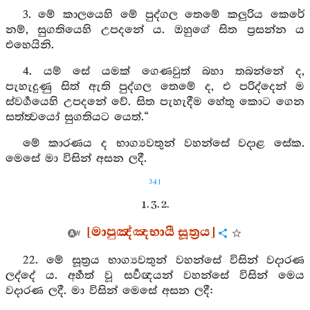
3. මේ කාලයෙහි මේ පුද්ගල තෙමේ කලුරිය කෙරේ
නම්, සුගතියෙහි උපදනේ ය. ඔහුගේ සිත ප්‍රසන්න ය
එහෙයිනි.
4. යම් සේ යමක් ගෙණවුත් බහා තබන්නේ ද,
පැහැදුණු සිත් ඇති පුද්ගල තෙමේ ද, එ පරිද්දෙන් ම
ස්වර්‍ගයෙහි උපදනේ වේ. සිත පැහැදීම හේතු කොට ගෙන
සත්ත්‍වයෝ සුගතියට යෙත්.“
මේ කාරණය ද භාග්‍යවතුන් වහන්සේ වදාළ සේක.
මෙසේ මා විසින් අසන ලදී.
341
1. 3. 2.
[මාපුඤ්ඤභායී සූත්‍රය]
22. මේ සූත්‍රය භාග්‍යවතුන් වහන්සේ විසින් වදාරණ
ලද්දේ ය. අර්‍හත් වූ සර්‍වඥයන් වහන්සේ විසින් මෙය
වදාරණ ලදී. මා විසින් මෙසේ අසන ලදී: