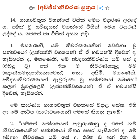
[අවිජ්ජානීවරණ සූත්‍රය]
14. භාග්‍යවතුන් වහන්සේ විසින් මෙය වදාරණ ලද්දේ
ය. අර්‍හත් වූ සර්‍වඥයන් වහන්සේ විසින් මෙය වදාරණ
ලද්දේ ය. මෙසේ මා විසින් අසන ලදි:
1. මහණෙනි, යම් නීවරණයෙකින් වෙළුනා වූ
සත්ත්‍වයෝ (උත්පත්ති වශයෙන්) ඒ ඒ භවයන්හි දිවෙත් ද,
හැසිරෙත් ද, මහණෙනි, මේ අවිද්‍යානීවරණය යම් සේ ද
(එබඳු වූ) අන් එක ම නීවරණයකුදු මම
(ඤාණසමනුපස්සනාවෙන්) නො දකිමි. මහණෙනි,
අවිද්‍යානීවරණයෙන් ඇවුරුණා වූ සත්ත්‍වයෝ බොහෝ
කලක් මුළුල්ලෙහි (උප්පත්තිවශයෙන්) ඒ ඒ භවයන්හි
දිවෙත්, හැසිරෙත්.
මේ කාරණය භාග්‍යවතුන් වහන්සේ වදාළ සේක. එහි
ලා මේ අර්‍ත්‍ථය (ගාථාවශයෙන්) මෙසේ කියනු ලැබේ:
2. “යම්සේ මෝහයෙන් ඇවුරුණාහු ද එසේ නම්
නීවරණයෙකින් සත්ත්‍වයෝ නිතර සසර හැසිරෙත් ද, මේ
අවිද්‍යා නීවරණය යම් සේ ද, එබඳු වූ අන් එක ම