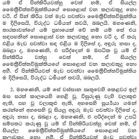
යම් ඒ පින්කිරියවත්හු වෙත් නම්, ඒ සියල්ල
මෛත්‍රීචිත්තවිමුක්තියගේ සොළොස් වන කලාවකුදු නො
වටී. ඒ පින් කිරිය වත් මැඩ පවත්වා මෛත්‍රීචිත්තවිමුක්තිය
ම දිලිසෙයි, විරුද්ධ ධර්‍මයන් තවයි, බබලයි. මහණෙනි,
තාරකාවන්ගේ යම් ප්‍රභායෙක් වේ නම් යම් සේ එය
සඳපහනින් සොළොස් වන කලාවකුදු නො වටී ද, ඒ තරු
එළිය මැඩ පවත්වා සඳ එළිය ම දිලිසේ ද, අඳුරු නසා ද,
බබළා ද, මහණෙනි, එ පරිද්දෙන් ම ඔපධික වූ යම් ඒ
පින්කිරිය වත්හු වෙත් නම්, ඒ සියල්ල
මෛත්‍රීචිත්තවිමුක්තියගේ සොළොස් වන කලාවකුදු නො
අගී. ඒ පින්කිරියවත් මැඩ පවත්වා මෛත්‍රීචිත්තවිමුක්තිය
ම දිලිසෙයි, විරුද්ධ ධර්‍මයන් තවයි, බබලයි.
2. මහණෙනි, යම් සේ වස්සාන ඍතුවෙහි කෙළවර ඉල්
මස සරත් කාලයෙහි හෙළි වූ, විසුරුණු වැහි වලාකුළු
ඇති, පහ වූ වලාකුළු ඇති, අහසෙහි සූර්‍ය්‍යයා ගමන්
කරන්නේ අහසෙහි වූ සියලු අඳුරු මැඩ පවත්වා දිලිසේ ද,
අඳුරු නසා ද, බබළා ද, මහණෙනි, එ පරිද්දෙන් ම උපධි
සම්පතට කරුණු වූ යම් ඒ පින්කිරියවත්හු වෙත් නම්, ඒ
සියල්ල මෛත්‍රීචිත්තවිමුක්තියගේ සොළොස් වන
කලාවකුදු නො අගී. ඒ පින්කිරියවත් මැඩ පවත්වා