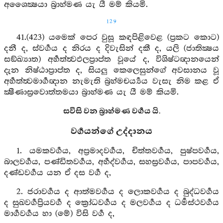
අශෛක්‍ෂයා බ්‍රාහ්මණ යැ යී මම් කියමි.
129
41.(423) යමෙක් පෙර වුසූ කඳපිළිවෙළ (ප්‍රකට කොට)
දනී ද, ස්වර්‍ගය ද නිරය ද දිවැසින් දකී ද, යලි (ජාතික්‍ෂය
සඞ්ඛ්‍යාත) අර්‍හත්ත්‍වඵලප්‍රාප්ත වූයේ ද, විශිෂ්ටඥානයෙන්
දැන නිෂ්ඨාප්‍රාප්ත ද, සියලු කෙලෙසුන්ගේ අවසානය වූ
අර්‍හත්ත්‍වමාර්‍ගඥාන නැමැති බ්‍රහ්මචර්‍ය්‍යය වැසැ නිම කළ ඒ
ක්‍ෂීණාස්‍රවොත්තමයා බ්‍රාහ්මණ යැ යී මම් කියමි.
සවිසි වන බ්‍රාහ්මණ වර්‍ගය යි.
වර්‍ගයන්ගේ උද්දානය
1. යමකවර්‍ගය, අප්‍රමාදවර්‍ගය, චිත්තවර්‍ගය, පුෂ්පවර්‍ගය,
බාලවර්‍ගය, පණ්ඩිතවර්‍ගය, අර්‍හද්වර්‍ගය, සහස්‍රවර්‍ගය, පාපවර්‍ගය,
දණ්ඩවර්‍ගය යන ඒ දස වර්‍ග ද,
2. ජරාවර්‍ගය ද ආත්මවර්‍ගය ද ලොකවර්‍ගය ද බුද්ධවර්‍ගය
ද සුඛවර්‍ගප්‍රියවර්‍ග ද ක්‍රෝධවර්‍ගය ද මලවර්‍ගය ද ධර්‍මස්ථවර්‍ගය
මාර්‍ගවර්‍ගය හා (මේ) විසි වර්‍ග ද,