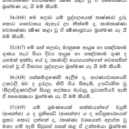
කාමතෘෂ්ණා භවතෘෂ්ණා ක්‍ෂීණ කළා වූ ඒ අශෛක්‍ෂයා
බ්‍රාහ්මණ යැ යි මම් කියමි.
34.(416) මෙ ලොව යම් පුද්ගලයෙක් තෘෂ්ණාව දුරු
කොට ගෘහවාසය බැහැර ලා නික්මේ ද, කාමතෘෂ්ණා
භවතෘෂ්ණා ක්‍ෂීණ කළා වූ ඒ ක්‍ෂීණාස්‍රවයා බ්‍රාහ්මණ යැ යී
මම් කියමි.
35.(417) මේ සත් ලොවැ මානුෂක ආයුෂ හා පඤ්චකාම
ගුණය හැර පියා දිව්‍ය ආයුෂ හා පඤ්චකාම ගුණ ද
යමෙක් ඉක්මැ යේ ද, (කාමාදි) යොගයන්ගෙන් වෙසෙසින්
වෙන් වූ ඒ වීතරාග පුද්ගලයා බ්‍රාහ්මණ යැ යී මම් කියමි.
36.(418) පස්කම්ගුණෙහි ඇලීම ද, ආරණ්‍යවාසයෙහි
උකටලි බව ද දුරැලා, නිවී ගිය සිතැති, උපධිරහිත වූ
(සීලාදිගුණවලින් සියලු ලෝකය මැඩලූ, ප්‍රධානවීර්‍ය්‍ය ඇති
ඒ අශෛක්‍ෂයා බ්‍රාහ්මණ යැ යී මම් කියමි.
37.(419) යම් ශ්‍රමණයෙක් සත්ත්‍වයන්ගේ ච්‍යුති
(ආසන්න) ය ද ප්‍රතිසන්‍ධි (ආසන්න) ය ද සර්‍වප්‍රකාරයෙන්
ප්‍රකට කොට දන්නේ ද, (තෘෂ්ණා වශයෙන්) අලග්න වූ
මනා ගති ඇති සිවුසස් පසක් කළ ඒ උත්තමයා බ්‍රාහ්මණ