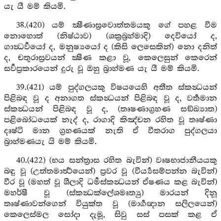
යැ යී මම් කියමි.
38.(420) යම් ක්‍ෂීණාස්‍රවොත්තමයකු ගේ පහළ වීම
නොහොත් (නිෂ්ඨාව) (ශක්‍රබ්‍රහ්මාදි) දෙවියෝ ද,
ගාන්‍ධර්‍වයෝ ද, මනුෂ්‍යයෝ ද (කිසි ලෙසෙකින්) නො දනිත්
ද, චතුරාස්‍රවයන් ක්‍ෂීණ කළා වූ, කෙලෙසුන් කෙරෙන්
සර්‍වප්‍රකාරයෙන් දුරු වූ ඔහු බ්‍රාහ්මණ යැ යී මම් කියමි.
39.(421) යම් පුද්ගලයකු විෂයයෙහි අතීත ස්කන්‍ධයන්
පිළිබඳ වූ ද අනාගත ස්කන්‍ධයන් පිළිබඳ වූ ද, වර්‍තමාන
ස්කන්‍ධයන් පිළිබඳ වූ ද, (තෘෂණාග්‍රහණ සඞ්ඛ්‍යාත)
පළිබෝධයෙක් නැද් ද, රාගාදි කිඤ්චන රහිත වූ තෘෂ්ණා
දෘෂ්ටි මාන ග්‍රහණයක් නැති ඒ වීතරාග පුද්ගලයා
බ්‍රාහ්මණයැ යි මම් කියමි.
40.(422) (භය සන්ත්‍රාස රහිත බැවින්) වෘෂභාජානීයයකු
බඳු වූ (උත්තමාර්‍ත්‍ථයෙන්) ප්‍රවර වූ (වීර්‍ය්‍යසම්පන්න බැවින්)
වීර වූ (මහත් වූ ශීලාදි ධර්‍මස්කන්‍ධයන් ඒෂණය කළ බැවින්)
මහර්ෂී වූ (ස්කන්‍ධක්ලේශමෘත්‍යු) මාරයන් දිනූ
තෘෂ්ණාවන්ගෙන් වියුක්ත වූ (මාර්‍ගඥාන සලිලයෙන්)
කෙලෙස්මල සෝදා දැමූ, සිවු සස් පසක් කළ ඒ