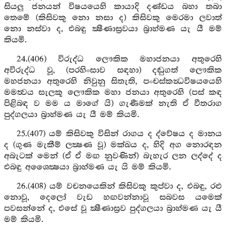
සියලු ජනයන් විෂයයෙහි කායාදි දණ්ඩය බහා තබා
තෙමේ (කිසිවකු නො නසා ද) කිසිවකු මෙරමා ලවාත්
නො නස්වා ද, එබඳු ක්‍ෂීණාස්‍රවයා බ්‍රාහ්මණ යැ යී මම්
කියමි.
24.(406) විරුද්ධ ලෞකික මහාජනයා අතුරෙහි
අවිරුද්ධ වූ, (පරහිංසාව සඳහා) දඬුගත් ලෞකික
මහජනයා අතුරෙහි නිවුනු සිතැති, පංචස්කන්‍ධවිෂයයෙහි
මමත්‍වය සැලකූ ලෞකික මහා ජනයා අතුරෙහි (පස් කඳ
පිළිබඳ ව මම ය මාගේ යි) ගැණීමක් නැති ඒ වීතරාග
පුද්ගලයා බ්‍රාහ්මණ යැ යී මම් කියමි.
25.(407) යම් කිසිවකු විසින් රාගය ද ද්වේෂය ද මානය
ද (ගුණ මැකීම් ලක්‍ෂණ වූ) මක්ඛය ද, හිදි අග නොරඳන
අබැටක් මෙන් (ඒ ඒ මඟ නුවණින්) බැහැර ලන ලද්දේ ද
එබඳු අශෛක්‍ෂයා බ්‍රාහ්මණ යැ යි මම් කියමි.
26.(408) යම් වචනයෙකින් කිසිවකු කුප්වා ද, එබඳු, රළු
නොවූ, දෙලෝ වැඩ හඟවන්නාවූ සබවස යමෙක්
පවසන්නේ ද, එසේ වූ ක්‍ෂීණාස්‍රව පුද්ගලයා බ්‍රාහ්මණ යැ යී
මම් කියමි.