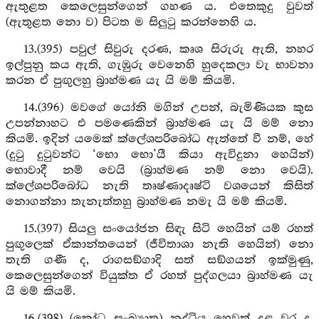
ඇතුළත කෙලෙසුන්ගෙන් ගහණ ය. එතෙකුදු වුවත්
(ඇතුළත නො ව) පිටත ම සිලුටු කරන්නෙහි ය.
13.(395) පවුල් සිවුරු දරණ, කෘශ සිරුරු ඇති, නහර
ඉල්පුනු කය ඇති, ගැඹුරු වෙනෙහි හුදෙකලා වැ භාවනා
කරන ඒ පුඟුලහු බ්‍රාහ්මණ යැ යි මම් කියමි.
14.(396) මවගේ යෝනි මගින් උපන්, බැමිණියක කුස
උපන්නාහට එ පමණෙකින් බ්‍රාහ්මණ යැ යි මම් නො
කියමි. ඉදින් යමෙක් ක්ලේශපරිබෝධ ඇත්තේ වී නම්, හේ
(දුටු දුටුවන්ට ‘භො භො’යී කියා ඇවිදුනා හෙයින්)
භොවාදී නම් වෙයි (බ්‍රාහ්මණ නම් නො වෙයි).
ක්ලේශපරිබෝධ නැති තෘෂ්ණාදෘෂ්ටි වශයෙන් කිසිත්
නොගන්නා තැනැත්තහු බ්‍රාහ්මණ නමැ යි මම් කියමි.
15.(397) සියලු සංයෝජන සිඳැ සිටි හෙයින් යම් රහත්
පුඟුලෙක් ඒකාන්තයෙන් (ජීවිතාශා නැති හෙයින්) නො
තැති ගණී ද, රාගසඞ්ගාදි සත් සඞ්ගයන් ඉක්මුණු,
කෙලෙසුන්ගෙන් වියුක්ත ඒ රහත් පුද්ගලයා බ්‍රාහ්මණ යැ
යි මම් කියමි.
16.(398) (ක්‍රෝධ සංඛ්‍යාත) නද්ධිය හෙවත් දළ වර ද,