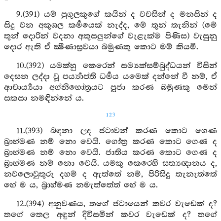
9.(391) යම් පුගුලකුගේ කයින් ද වචසින් ද මනසින් ද
සිදු වන අකුශල කර්‍මයෙක් නැද්ද, මේ තුන් තැනින් (මේ
තුන් දොරින් වදනා අකුසලුන්ගේ වැළැක්ම පිණිස) වැසුනු
දොර ඇති ඒ ක්‍ෂීණාස්‍රවයා බමුණකු කොට මම් කියමි.
10.(392) යමක්හු කෙරෙන් සම්‍යක්සම්බුද්ධයන් විසින්
දෙසන ලද්දා වූ පර්‍ය්‍යාප්ති ධර්‍මය යමෙක් දන්නේ වී නම්, ඒ
ආචාර්‍ය්‍යයා අග්නිහෝත්‍රයට පූජා කරණ බමුණකු මෙන්
සකසා නමඳින්නේ ය.
123
11.(393) බඳනා ලද ජටාවන් කරණ කොට ගෙණ
බ්‍රාහ්මණ නම් නො වෙයි. ගෝත්‍ර කරණ කොට ගෙණ ද
බ්‍රාහ්මණ නම් නො වෙයි. ජාතිය කරණ කොට ගෙණ ද
බ්‍රාහ්මණ නම් නො වෙයි. යමකු කෙරෙහි සත්‍යඥානය ද,
නවලොවුතුරු දහම් ද ඇත්තේ නම්, පිරිසිදු තැනැත්තේ
හේ ම ය, බ්‍රාහ්මණ නමැත්තේත් හේ ම ය.
12.(394) අනුවණය, තගේ ජටායෙන් කවර වැඩෙක් ද?
තගේ තෙල අඳුන් දිවිසමින් කවර වැඩෙක් ද? තගේ