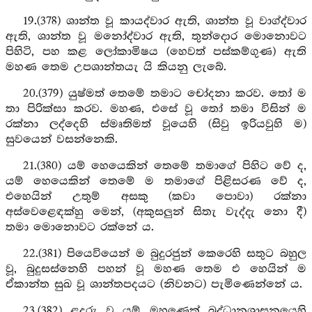
19.(378) ශාන්ත වූ කායද්වාර ඇති, ශාන්ත වූ වාග්ද්වාර
ඇති, ශාන්ත වූ මනෝද්වාර ඇති, තුන්දොර මොනොවට
පිහිටි, පහ කළ ලෝකාමිෂය (හෙවත් පස්කම්ගුණ) ඇති
මහණ තෙම උපශාන්තයැ යි කියනු ලැබේ.
20.(379) යුෂ්මත් තෙමේ තමාට චෝදනා කරව. තෝ ම
තා පිරික්සා කරව. මහණ, එසේ වූ තෝ තමා විසින් ම
රක්නා ලද්දෙහි ස්මෘතිමත් වූයෙහි (සිවු ඉරියවුහි ම)
සුවයෙන් වසන්නෙකි.
21.(380) යම් හෙයෙකින් තෙමේ තමාගේ පිහිට වේ ද,
යම් හෙයෙකින් තෙමේ ම තමාගේ පිළිසරණ වේ ද,
එහෙයින් උතුම් අසකු (කවා පොවා) රක්නා
අස්වෙළෙඳක්හු මෙන්, (අකුසලුන් සිතැ වැද්දැ නො දී)
තමා මොනොවට රක්නේ ය.
22.(381) පියෙවියෙන් ම බුදුරජුන් කෙරෙහි සතුට බහුල
වූ, බුදුසස්නෙහි පහන් වූ මහණ තෙම එ හෙයින් ම
ඒකාන්ත සුඛ වූ ශාන්තපදයට (නිවනට) පැමිණෙන්නේ ය.
23.(382) ළදරු වූ යම් මහණෙක් බුද්ධානුශාසනයෙහි