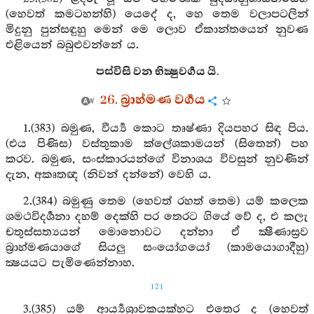
(හෙවත් කමටහන්හි) යෙදේ ද, හෙ තෙම වලාපටලින්
මිදුනු පුන්සඳුහු මෙන් මෙ ලොව ඒකාන්තයෙන් නුවණ
එළියෙන් බබුළුවන්නේ ය.
පස්විසි වන භික්‍ෂුවර්‍ගය යි.
26. බ්‍රාහ්මණ වර්‍ගය
1.(383) බමුණ, වීර්‍ය්‍ය කොට තෘෂ්ණා දියපහර සිඳ පිය.
(එය පිණිස) වස්තුකාම ක්ලේශකාමයන් (සිතෙන්) පහ
කරව. බමුණ, සංස්කාරයන්ගේ විනාශය විවසුන් නුවණින්
දැන, අකෘතඥ (නිවන් දන්නේ) වෙහි ය.
2.(384) බමුණු තෙම (හෙවත් රහත් තෙම) යම් කලෙක
ශමථවිදර්‍ශනා දහම් දෙක්හි පර තෙරට ගියේ වේ ද, එ කලැ
චතුස්සත්‍යයන් මොනොවට දන්නා ඒ ක්‍ෂීණාස්‍රව
බ්‍රාහ්මණයාගේ සියලු සංයෝගයෝ (කාමයොගාදීහු)
ක්‍ෂයයට පැමිණෙන්නාහ.
121
3.(385) යම් ආර්‍ය්‍යශ්‍රාවකයක්හට එතෙර ද (හෙවත්