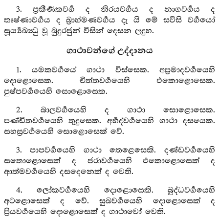
3. ප්‍රකීර්‍ණකවර්‍ග ද නිරයවර්‍ගය ද නාගවර්‍ගය ද
තෘෂ්ණාවර්‍ගය ද බ්‍රාහ්මණවර්‍ගය දැ යි මේ සවිසි වර්‍ගයෝ
සූර්‍ය්‍යබන්‍ධු වූ බුදුරජුන් විසින් දෙසන ලදුහ.
ගාථාවන්ගේ උද්දානය
1. යමකවර්‍ගයේ ගාථා විස්සෙක. අප්‍රමාදවර්‍ගයෙහි
දොළොසෙක. චිත්තවර්‍ගයෙහි එකොළොසෙක.
පුෂ්පවර්‍ගයෙහි සොළොසෙක.
2. බාලවර්‍ගයෙහි ද ගාථා සොළොසෙක.
පණ්ඩිතවර්‍ගයෙහි තුදුසෙක. අර්‍හද්වර්‍ගයෙහි ගාථා දසයෙක.
සහස්‍රවර්‍ගයෙහි සොළොසෙක් වේ.
3. පාපවර්‍ගයෙහි ගාථා තෙළෙසෙකි. දණ්ඩවර්‍ගයෙහි
සතොළොසෙක් ද ජරාවර්‍ගයෙහි එකොළොසෙක් ද
ආත්මවර්‍ගයෙහි දසදෙනෙක් ද වෙති.
4. ලෝකවර්‍ගයෙහි දොළොසෙකි. බුද්ධවර්‍ගයෙහි
අටළොසෙක් ද වේ. සුඛවර්‍ගයෙහි දොළොසෙක් ද
ප්‍රියවර්‍ගයෙහි දොළොසෙක් ද ගාථාවෝ වෙති.