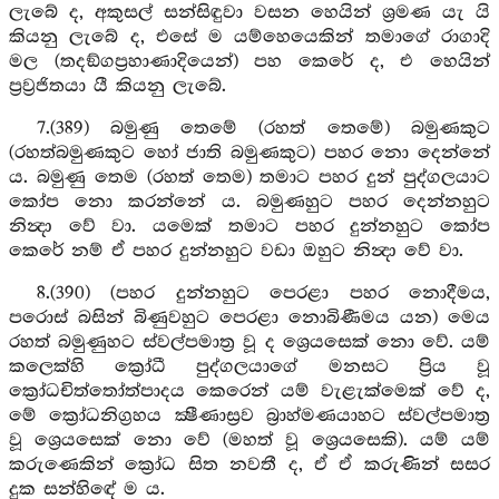
ලැබේ ද, අකුසල් සන්සිඳුවා වසන හෙයින් ශ්‍රමණ යැ යි
කියනු ලැබේ ද, එසේ ම යම්හෙයෙකින් තමාගේ රාගාදි
මල (තදඞ්ගප්‍රහාණාදියෙන්) පහ කෙරේ ද, එ හෙයින්
ප්‍රව්‍රජිතයා යී කියනු ලැබේ.
7.(389) බමුණු තෙමේ (රහත් තෙමේ) බමුණකුට
(රහත්බමුණකුට හෝ ජාති බමුණකුට) පහර නො දෙන්නේ
ය. බමුණු තෙම (රහත් තෙම) තමාට පහර දුන් පුද්ගලයාට
කෝප නො කරන්නේ ය. බමුණහුට පහර දෙන්නහුට
නින්‍දා වේ වා. යමෙක් තමාට පහර දුන්නහුට කෝප
කෙරේ නම් ඒ පහර දුන්නහුට වඩා ඔහුට නින්‍දා වේ වා.
8.(390) (පහර දුන්නහුට පෙරළා පහර නොදීමය,
පරොස් බසින් බිණුවහුට පෙරළා නොබිණීමය යන) මෙය
රහත් බමුණුහට ස්වල්පමාත්‍ර වූ ද ශ්‍රෙයසෙක් නො වේ. යම්
කලෙක්හි ක්‍රෝධී පුද්ගලයාගේ මනසට ප්‍රිය වූ
ක්‍රෝධචිත්තෝත්පාදය කෙරෙන් යම් වැළැක්මෙක් වේ ද,
මේ ක්‍රෝධනිග්‍රහය ක්‍ෂීණාස්‍රව බ්‍රාහ්මණයාහට ස්වල්පමාත්‍ර
වූ ශ්‍රෙයසෙක් නො වේ (මහත් වූ ශ්‍රෙයසෙකි). යම් යම්
කරුණෙකින් ක්‍රෝධ සිත නවතී ද, ඒ ඒ කරුණින් සසර
දුක සන්හිඳේ ම ය.