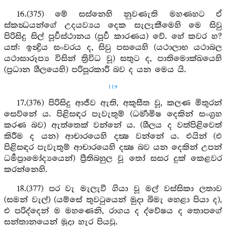
16.(375) මේ සස්නෙහි නුවණැති මහණහට ඒ
ස්කන්‍ධයන්ගේ උදයව්‍යය දෙක සැලැකීමෙහි මෙ සිවු
පිරිසිදු සිල් පූර්‍වස්ථානය (පූර්‍ව කාරණය) වේ. හේ කවර හ?
යත්: ඉන්‍ද්‍රිය සංවරය ද, සිවු පසයෙහි (යථාලාභ යථාබල
යථාසාරූප්‍ය විසින් ත්‍රිවිධ වූ) සතුට ද, පාතිමොක්ඛයෙහි
(ප්‍රධාන ශීලයෙහි) පරිපූරකාරී බව ද යන මෙය යි.
119
17.(376) පිරිසිදු ආජීව ඇති, අකුසීත වූ, කලණ මිතුරන්
සෙව්නේ ය. පිළිසඳර පැවැතුම් (ධර්‍මාමිෂ දෙකින් සංග්‍රහ
කරණ බව) ඇත්තෙක් වන්නේ ය. (ශීලය ද වත්පිළිවෙත්
කිරීම ද යන) ආචාරයෙහි දක්‍ෂ වන්නේ ය. එයින් (එ
පිළිසඳර පැවැතුම් ආචාරයෙහි දක්‍ෂ බව යන දෙකින් උපන්
ධර්‍මප්‍රාමෝද්‍යයෙන්) ප්‍රීතිබහුල වූ තෝ සසර දුක් කෙළවර
කරන්නෙහි.
18.(377) පර වැ මැලැවී ගියා වූ මල් වස්සිකා ලතාව
(සමන් වැල්) (යම්සේ තුවටුයෙන් මුදා බිමැ හෙළා පියා ද),
එ පරිද්දෙන් ම මහණෙනි, රාගය ද ද්වේෂය ද තොපගේ
සන්තානයෙන් මුදා හැර පියවු.