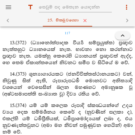
25. භික‍්ඛුවග‍්ගො
117
13.(372) (ධ්‍යානෝත්පාදක වීර්‍ය්‍ය සම්ප්‍රයුක්ත) ප්‍රඥාව
නැත්තහුට ධ්‍යානයෙක් නැත. භාවනා නො කරන්නාට
ප්‍රඥාව නැත. යමක්හු කෙරෙහි ධ්‍යානයත් ප්‍රඥාවත් ඇද්ද,
හෙ තෙම ඒකාන්තයෙන් නිවනට සමීප ව සිටියේ ම වේ.
14.(373) ශුන්‍යාගාරයකට (ජනවිවික්තස්ථානයකට) වන්,
නිවුණු සිත් ඇති, රූපාරූපධර්‍ම මොනවට අනිත්‍යාදි
වශයෙන් වෙසෙසින් බලන මහණහට අමානුෂක වූ
(අෂ්ටසමාපත්ති සංඛ්‍යාත වූ) දිව්‍ය රතිය වේ.
15.(374) යම් යම් කලෙක රූපාදි ස්කන්‍ධයන්ගේ උදය
ව්‍යය දෙක සම්මර්‍ශනය කෙරේ ද (නුවණින් සලකා ද),
එකල්හි යම් ධර්‍මප්‍රීතියක්, ධර්‍මප්‍රාමෝද්‍යයක් ලබා ද, එය
නුවණැත්තවුනට (අමා මහ නිවන් පමුණුවන හෙයින්) අමා
නම් වේ.