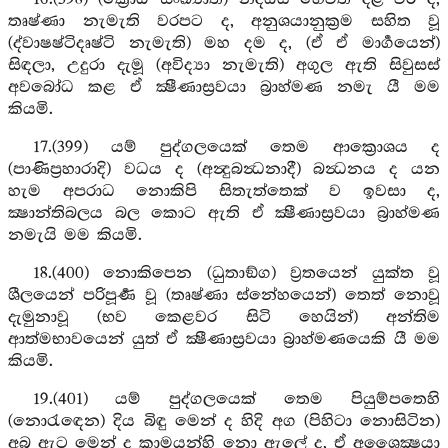
තෘෂ්ණා නැමැති වරපට ද, අනුශයානුක්‍රම සහිත වූ
(ද්වාෂෂ්ටිදෘෂ්ටි නැමැති) මහ දම ද, (ඒ ඒ මාර්‍ගයෙන්)
සිඳලා, උදුරා දැමූ (අවිද්‍යා නැමැති) අගුල ඇති සිවුසස්
අවබෝධ කළ ඒ ක්‍ෂීණාස්‍රවයා බ්‍රාහ්මණ නමැ යී මම
කියමි.
17.(399) යම් පුද්ගලයෙක් තෙම ආක්‍රොශය ද
(පාණිප්‍රහාරාදි) වධය ද (අන්‍දුබන්‍ධනාදී) බන්‍ධනය ද යන
හැම අපරාධ නොකිපි සිතැත්තෙක් ව ඉවසා ද,
ක්‍ෂාන්තිබලය බල කොට ඇති ඒ ක්‍ෂීණාස්‍රවයා බ්‍රාහ්මණ
නමැයි මම කියමි.
18.(400) නොකිපෙන (ධුතාඞ්ග) ව්‍රතයෙන් යුක්ත වූ
ශීලයෙන් පරිපූර්‍ණ වූ (තෘෂ්ණා ස්නේහයෙන්) තෙත් නොවූ
දැමුනාවූ (භව කෙළවර සිටි හෙයින්) අන්තිම
ආත්මභාවයෙන් යුත් ඒ ක්‍ෂීණාස්‍රවයා බ්‍රාහ්මණයෙකි යී මම
කියමි.
19.(401) යම් පුද්ගලයෙක් තෙම පියුම්පතෙහි
(නොරැඳෙන) දිය බිඳු මෙන් ද හිදි අග (පිහිටා නොසිටින)
අබ ඇට මෙන් ද කාමයන්හි නො ඇලේ ද, ඒ අශෛක්‍ෂයා