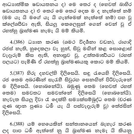
ආධ්‍යාත්මික ෂඩායතනය ද) මෙ තෙර ද (හෙවත් බාහිර
ෂඩායතනය ද) එ තෙර මෙ තෙර දෙක ම ද නැත්තේ නම්
(මම යැ යි මගේ යැ යි ගැන්මෙක් නැත්තේ නම්) පහ වූ
ක්ලේශපීඩා ඇති, සියලු කෙලෙසුන් ගෙන් වෙන් වූ ඒ
රහත්හු බ්‍රාහ්මණ නැමැ යි මම් කියමි.
4.(386) ධ්‍යාන කරණ (ශමථ විදර්‍ශනා වඩන), රාගාදි
රජස් නැති, හුදෙකලා වැ හුන්, සිවු මඟින් කළ සොළොස්
වැදෑරුම් කිස ඇති, අනාස්‍රව වූ, උත්තමාර්‍ත්‍ථයට (රහත්
පලයට) පැමිණි ඒ රහත්හු බ්‍රාහ්මණයකු කොට මම් කියමි.
5.(387) හිරු දහවල්හි දිලිසෙයි. සඳු රැයෙහි දිලිසෙයි.
රජ තෙම අබරණින් සැරැහී සිවුරඟ සෙනඟින් පිරිවැරුනේ
ම දිලිසෙයි. (හොබනේයි). බමුණු තෙම (හෙවත් රහත්
තෙම) සමවතට සමවන්නේ දිලිසෙයි (හොබනේයි).
නැවැත සියලු දිවා රෑ දෙක්හි සම්‍යක්සම්බුද්ධ තෙම (චරණ
ගුණ ඥාන පුණ්‍ය ධර්‍ම යැ යි පස්වැදෑරුම් වූ) තේජසින්
දිලිසෙයි.
6.(388) යම් හෙයෙකින් සන්තානයෙන් බැහැර කරණ
ලද පාප ධර්‍ම ඇත්තේ නු යි බ්‍රාහ්මණ නැමැ යි කියනු