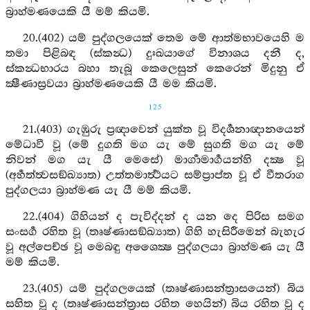
බ්‍රාහ්මණයෙකි යී මම් කියමි.
20.(402) යම් පුද්ගලයෙක් තෙම මේ ආත්මභාවයෙහි ම
තමා පිළිබඳ (ස්කන්‍ධ) දුඃඛයාගේ විනාශය දනී ද,
ස්කන්‍ධභාරය බහා තැබූ කෙලෙසුන් කෙරෙන් මිදුනු ඒ
ක්‍ෂීණාස්‍රවයා බ්‍රාහ්මණයෙකි යී මම කියමි.
125
21.(403) ගැඹුරු ප්‍රඥාවෙන් යුක්ත වූ විදර්‍ශනාඥානයෙන්
මේධාවී වූ (මේ දුගති මග යැ මේ සුගති මග යැ මේ
නිවන් මග යැ යී මෙසේ) මාර්‍ගාමාර්‍ගයන්හි දක්‍ෂ වූ
(අර්‍හත්ත්‍වසඞ්ඛ්‍යාත) උත්තමාර්‍ත්‍ථයට සම්ප්‍රාප්ත වූ ඒ වීතරාග
පුද්ගලයා බ්‍රාහ්මණ යැ යී මම් කියමි.
22.(404) ගිහියන් ද පැවිද්දන් ද යන දෙ පිරිස සමග
සංසර්‍ග රහිත වූ (තෘෂ්ණාසඞ්ඛ්‍යාත) ගිහි හැසිරීමෙන් බැහැර
වූ අල්පෙච්ඡ වූ මෙබඳු අශෛක්‍ෂ පුද්ගලයා බ්‍රාහ්මණ යැ යී
මම් කියමි.
23.(405) යම් පුද්ගලයෙක් (තෘෂ්ණාසන්ත්‍රාසයෙන්) බිය
සහිත වූ ද (තෘෂ්ණාසන්ත්‍රාස රහිත හෙයින්) බිය රහිත වූ ද