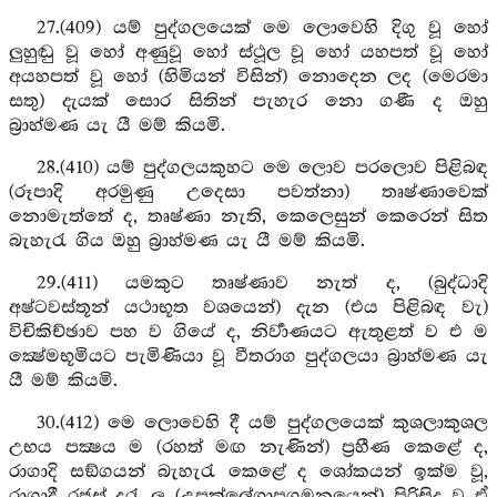
27.(409) යම් පුද්ගලයෙක් මෙ ලොවෙහි දිගු වූ හෝ
ලුහුඬු වූ හෝ අණුවූ හෝ ස්ථූල වූ හෝ යහපත් වූ හෝ
අයහපත් වූ හෝ (හිමියන් විසින්) නොදෙන ලද (මෙරමා
සතු) දැයක් සොර සිතින් පැහැර නො ගණී ද ඔහු
බ්‍රාහ්මණ යැ යී මම් කියමි.
28.(410) යම් පුද්ගලයකුහට මෙ ලොව පරලොව පිළිබඳ
(රූපාදි අරමුණු උදෙසා පවත්නා) තෘෂ්ණාවෙක්
නොමැත්තේ ද, තෘෂ්ණා නැති, කෙලෙසුන් කෙරෙන් සිත
බැහැරැ ගිය ඔහු බ්‍රාහ්මණ යැ යී මම් කියමි.
29.(411) යමකුට තෘෂ්ණාව නැත් ද, (බුද්ධාදි
අෂ්ටවස්තූන් යථාභූත වශයෙන්) දැන (එය පිළිබඳ වැ)
විචිකිච්ඡාව පහ ව ගියේ ද, නිර්‍වාණයට ඇතුළත් ව එ ම
ක්‍ෂේමභූමියට පැමිණියා වූ වීතරාග පුද්ගලයා බ්‍රාහ්මණ යැ
යී මම් කියමි.
30.(412) මෙ ලොවෙහි දී යම් පුද්ගලයෙක් කුශලාකුශල
උභය පක්‍ෂය ම (රහත් මඟ නැණින්) ප්‍රහීණ කෙළේ ද,
රාගාදි සඞ්ගයන් බැහැරැ කෙළේ ද ශෝකයන් ඉක්ම වූ,
රාගාදී රජස් දුරැ ලූ (උපක්ලේශාපගමනයෙන්) පිරිසිදු වූ ඒ