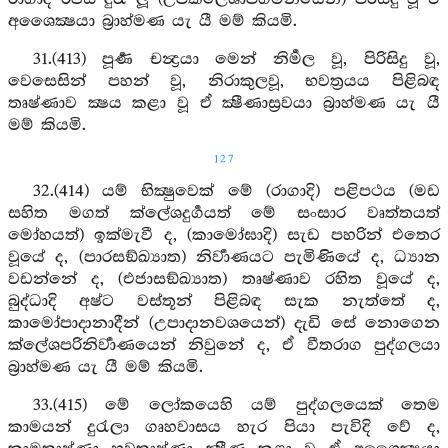
අශෛක්‍ෂයා බ්‍රාහ්මණ යැ යී මම් කියමි.
31.(413) පූර්‍ණ චන්‍ද්‍රයා මෙන් නිර්‍මල වූ, පිරිසිදු වූ,
වෙසෙසින් පහන් වූ, නිරාකුලවූ, භවත්‍රයය පිළිබඳ
තෘෂ්ණාව ක්‍ෂය කළා වූ ඒ ක්‍ෂීණාස්‍රවයා බ්‍රාහ්මණ යැ යී
මම් කියමි.
127
32.(414) යම් භික්‍ෂුවෙක් මේ (රාගාදි) පළිපථය (මඩ
සහිත මගත් ක්ලේශදුර්‍ගයත් මේ සංසාර වෘත්තයත්
මෝහයත්) ඉක්මැවී ද, (කාමෝඝාදි) සැඩ පහරින් එතෙර
වූයේ ද, (පාරසඞ්ඛ්‍යාත) නිර්‍වාණයට පැමිණියේ ද, ධ්‍යාන
වඩන්නේ ද, (එජාසඞ්ඛ්‍යාත) තෘෂ්ණාව රහිත වූයේ ද,
බුද්ධාදි අෂ්ට වස්තූන් පිළිබඳ සැක නැත්තේ ද,
කාමෝපාදානාදීන් (උපාදානවශයෙන්) දැඩි සේ නොගෙන
ක්ලේශපරිනිර්‍වාණයෙන් නිවුනේ ද, ඒ වීතරාග පුද්ගලයා
බ්‍රාහ්මණ යැ යී මම් කියමි.
33.(415) මේ ලෝකයෙහි යම් පුද්ගලයෙක් තෙම
කාමයන් දුරැලා ගෘහවාසය හැර පියා පැවිදි වේ ද,