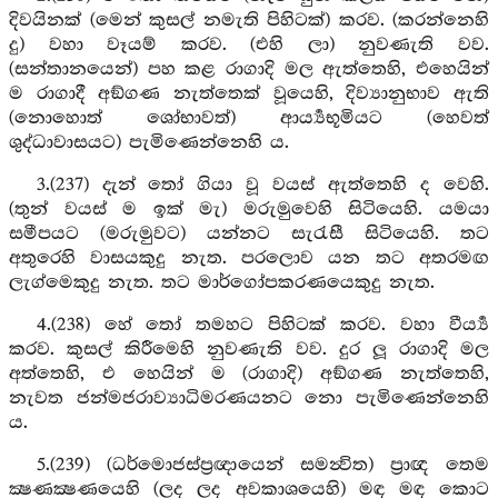
දිවයිනක් (මෙන් කුසල් නමැති පිහිටක්) කරව. (කරන්නෙහි
දු) වහා වෑයම් කරව. (එහි ලා) නුවණැති වව.
(සන්තානයෙන්) පහ කළ රාගාදි මල ඇත්තෙහි, එහෙයින්
ම රාගාදී අඞ්ගණ නැත්තෙක් වූයෙහි, දිව්‍යානුභාව ඇති
(නොහොත් ශෝභාවත්) ආර්‍ය්‍යභූමියට (හෙවත්
ශුද්ධාවාසයට) පැමිණෙන්නෙහි ය.
3.(237) දැන් තෝ ගියා වූ වයස් ඇත්තෙහි ද වෙහි.
(තුන් වයස් ම ඉක් මැ) මරුමුවෙහි සිටියෙහි. යමයා
සමීපයට (මරුමුවට) යන්නට සැරැසී සිටියෙහි. තට
අතුරෙහි වාසයකුදු නැත. පරලොව යන තට අතරමඟ
ලැග්මෙකුදු නැත. තට මාර්ගෝපකරණයෙකුදු නැත.
4.(238) හේ තෝ තමහට පිහිටක් කරව. වහා වීර්‍ය්‍ය
කරව. කුසල් කිරීමෙහි නුවණැති වව. දුර ලූ රාගාදි මල
අත්තෙහි, එ හෙයින් ම (රාගාදි) අඞ්ගණ නැත්තෙහි,
නැවත ජන්මජරාව්‍යාධිමරණයනට නො පැමිණෙන්නෙහි
ය.
5.(239) (ධර්මොජස්ප්‍රඥායෙන් සමන්‍විත) ප්‍රාඥ තෙම
ක්‍ෂණක්‍ෂණයෙහි (ලද ලද අවකාශයෙහි) මඳ මඳ කොට