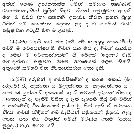
අතින් ගෙණ උදුරන්නක්හු මෙන්, තමාගේ තෘෂ්ණාව
රහත්මඟනැණින් මුලින් සිඳුව. නිවන් පමුණුවන අටැඟි
මඟ ම වඩව (තා සතන්හි උපදව). නිවන සුගත් බුදුහු
විසින් යම් හෙයකින් දෙසන ලද ද එ හෙයින් එයට
පමුණුවන අටැඟි මඟ ම උපදව.
14.(286) “වැසි සාර මස (මේ මේ කටයුතු කෙරෙමින්)
මෙහි ම වෙසෙන්නෙමි. හිමත් සාර මස ද, ගිමන් සාරමස
ද මෙහි ම වෙසෙන්නෙමි” යි මෙසේ (දෙලෝ වැඩ
නොදන්නා) අණුවන තෙම නොයෙක් ලෙස සිතයි.
අතුරෙහි තමහට වන ජීවිතාන්තරාය නො දනී.
15.(287) දරුවන් ද ගවමහිසාදීන් ද කරණ කොට (මා
දරුවෝ රූ ඇත්තෝ ය බලැත්තෝ ය, නැණැත්තෝ ය ,
හැම කටයුත්තෙහි දක්‍ෂයෝ යැ යි මෙසේ දරුවන් නිසා ද
, (නොලත් දෑ පැතීම් විසින් ද ලත් දැයෙහි ගිජු වීම් විසින්
ද පස්කම්හි) විශේෂයෙන් ලග්න වූ සිත් ඇති ඒ පුරුෂයා
නිදන ගමක් (නිදිගත් ගම් වැසියන් සමූහයක්) මුහුදට ඇදැ
ගෙන යන මහ වතුරක් මෙන් මරණය තෙම (අපාය
මුහුදට) හැරැ ගෙන යයි.