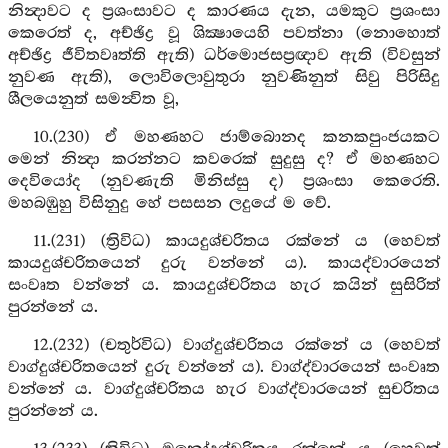
නින්‍දාවට ද ප්‍රශංසාවට ද කාරණය දැන, යමකුට ප්‍රශංසා
කෙරෙත් ද, අච්ඡිද්‍ර වූ ශික්‍ෂායෙහි පවත්නා (නොහොත්
අච්ඡිද්‍ර ජීවිතවෘත්ති ඇති) ධර්මොජසප්‍රඥාව ඇති (විවසුන්
නුවණ ඇති), ලොවිලොවුතුරා නුවණිනුත් සිවු පිරිසිදු
ශීලයෙනුත් සමන්‍විත වූ,
10.(230) ඒ මහණහට ජාම්බොනද කනකපුංජයකට
මෙන් නින්‍දා කරන්නට කවරෙක් සුදුසු ද? ඒ මහණහට
දෙවියෝද (නුවණැති මිනිස්සු ද) ප්‍රශංසා කෙරෙති.
මහබඹුහු විසිනුදු හේ පසසන ලදුයේ ම වේ.
11.(231) (ත්‍රිවිධ) කායදුශ්චරිතය රක්නේ ය (හෙවත්
කායදුශ්චරිතයෙන් දුරු වන්නේ ය). කායද්වාරයෙන්
සංවෘත වන්නේ ය. කායදුශ්චරිතය හැර කයින් සුසිරිත්
පුරන්නේ ය.
12.(232) (චතුර්විධ) වාග්දුශ්චරිතය රක්නේ ය (හෙවත්
වාග්දුශ්චරිතයෙන් දුරු වන්නේ ය). වාග්ද්වාරයෙන් සංවෘත
වන්නේ ය. වාග්දුශ්චරිතය හැර වාග්ද්වාරයෙන් සුචරිතය
පුරන්නේ ය.