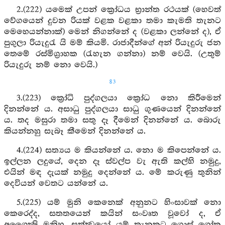
2.(222) යමෙක් උපන් ක්‍රෝධය භ්‍රාන්ත රථයක් (හෙවත්
වේගයෙන් දුවන රියක් වළක වළකා තමා කැමති තැනට
මෙහෙයන්නාක්) මෙන් නිගන්නේ ද (වළකා ලන්නේ ද), ඒ
පුගුලා රියැදුරැ යි මම් කියමි. රාජාදීන්ගේ අන් රියැදුරු ජන
තෙමේ රස්මිග්‍රාහක (රැහැන ගන්නා) නම් වෙයි. (උතුම්
රියැදුරු නම් නො වෙයි.)
83
3.(223) ක්‍රෝධි පුද්ගලයා ක්‍රෝධ නො කිරීමෙන්
දිනන්නේ ය. අසාධු පුද්ගලයා සාධු ගුණයෙන් දිනන්නේ
ය. තද මසුරා තමා සතු දෑ දීමෙන් දිනන්නේ ය. බොරු
කියන්නහු සැබෑ කීමෙන් දිනන්නේ ය.
4.(224) සත්‍යය ම කියන්නේ ය. නො ම කිපෙන්නේ ය.
ඉල්ලන ලදුයේ, දෙන දෑ ස්වල්ප වැ ඇති කල්හි නමුදු,
එයින් මඳ දැයක් නමුදු දෙන්නේ ය. මේ කරුණු තුනින්
දෙවියන් වෙතට යන්නේ ය.
5.(225) යම් මුනි කෙනෙක් අනුනට හිංසාවක් නො
කෙරෙද්ද, සතතයෙන් කයින් සංවෘත වූවෝ ද, ඒ
අශෛක්‍ෂි මුනිහු, සත්ත්‍වයෝ යම් තැනකට ගොස් ශෝක