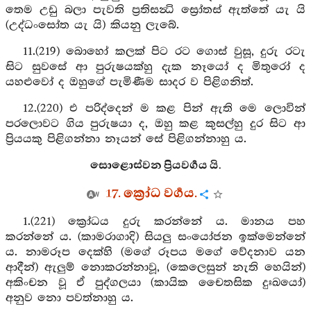
තෙම උඩු බලා පැවති ප්‍රතිසන්‍ධි ස්‍රෝතස් ඇත්තේ යැ යි
(උද්ධංසෝත යැ යි) කියනු ලැබේ.
11.(219) බොහෝ කලක් පිට රට ගොස් වුසූ, දුරු රටැ
සිට සුවසේ ආ පුරුෂයක්හු දැක නෑයෝ ද මිතුරෝ ද
යහළුවෝ ද ඔහුගේ පැමිණීම සාදර ව පිළිගනිත්.
12.(220) එ පරිද්දෙන් ම කළ පින් ඇති මෙ ලොවින්
පරලොවට ගිය පුරුෂයා ද, ඔහු කළ කුසල්හු දුර සිට ආ
ප්‍රියයකු පිළිගන්නා නෑයන් සේ පිළිගන්නාහු ය.
සොළොස්වන ප්‍රියවර්‍ගය යි.
17. ක්‍රෝධ වර්‍ගය.
1.(221) ක්‍රෝධය දුරු කරන්නේ ය. මානය පහ
කරන්නේ ය. (කාමරාගාදි) සියලු සංයෝජන ඉක්මෙන්නේ
ය. නාමරූප දෙක්හි (මගේ රූපය මගේ වේදනාව යන
ආදීන්) ඇලුම් නොකරන්නාවූ, (කෙලෙසුන් නැති හෙයින්)
අකිංචන වූ ඒ පුද්ගලයා (කායික චෛතසික දුඃඛයෝ)
අනුව නො පවත්නාහු ය.