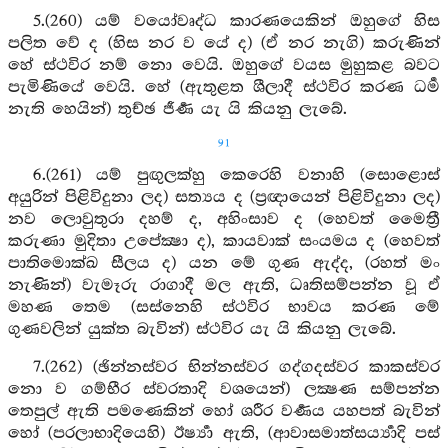
5.(260) යම් වයෝවෘද්ධ කාරණයෙකින් ඔහුගේ හිස
පලිත වේ ද (හිස නර ව යේ ද) (ඒ නර නැගි) කරුණින්
හේ ස්ථවිර නම් නො වෙයි. ඔහුගේ වයස මුහුකළ බවට
පැමිණියේ වෙයි. හේ (ඇතුළත ශීලාදී ස්ථවිර කරණ ධර්‍ම
නැති හෙයින්) තුච්ඡ ජීර්‍ණ යැ යි කියනු ලැබේ.
91
6.(261) යම් පුඟුලක්හු කෙරෙහි වනාහි (සොළොස්
අයුරින් පිළිවිදුනා ලද) සත්‍යය ද (ප්‍රඥායෙන් පිළිවිදුනා ලද)
නව ලොවුතුරා දහම් ද, අහිංසාව ද (හෙවත් මෛත්‍රී
කරුණා මුදිතා උපේක්‍ෂා ද), කායවාක් සංයමය ද (හෙවත්
පාතිමොක්ඛ සීලය ද) යන මේ ගුණ ඇද්ද, (රහත් මං
නැණින්) වැමෑරු රාගාදී මල ඇති, ධෘතිසම්පන්න වූ ඒ
මහණ තෙම (සස්නෙහි ස්ථවිර භාවය කරණ මේ
ගුණවලින් යුක්ත බැවින්) ස්ථවිර යැ යි කියනු ලැබේ.
7.(262) (ඡින්නස්වර භින්නස්වර ගද්ගදස්වර කාකස්වර
නො ව ගම්භීර ස්වරතාදි වශයෙන්) ලක්‍ෂණ සම්පන්න
තෙපුල් ඇති පමණෙකින් හෝ ශරීර වර්‍ණය යහපත් බැවින්
හෝ (පරලාභාදියෙහි) ඊර්‍ෂ්‍යා ඇති, (ආවාසමාත්සර්‍ය්‍යාදි පස්