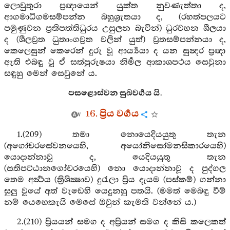
ලොවුතුරා ප්‍රඥායෙන් යුක්ත නුවණැත්තා ද,
ආගමාධිගමසම්පන්න බහුශ්‍රැතයා ද, (රහත්පලයට
පමුණුවන ප්‍රතිපත්තිධුරය උසුලන බැවින්) ධුරවහන ශීලයා
ද (ශීලව්‍රත ධුතාංගව්‍රත වලින් යුත්) ව්‍රතසම්පන්නයා ද,
කෙලෙසුන් කෙරෙන් දුරු වූ ආර්‍ය්‍යයා ද යන සුන්‍දර ප්‍රඥා
ඇති එබඳු වූ ඒ සත්පුරුෂයා නිර්‍මල ආකාශපථය සෙවුනා
සඳුහු මෙන් සෙවුනේ ය.
පසළොස්වන සුඛවර්‍ගය යි.
16. ප්‍රිය වර්‍ගය
1.(209) තමා නොයෙදියයුතු තැන
(අගෝචරසේවනයෙහි, අයෝනිසෝමනසිකාරයෙහි)
යොදාන්නාවූ ද, යෙදියයුතු තැන
(සතිපට්ඨානගෝචරයෙහි) නො යොදාන්නාවූ ද පුද්ගල
තෙම අර්‍ත්‍ථය (ත්‍රිශික්‍ෂාව) දුරැලා ප්‍රිය දැයම (පස්කම්) ගන්නා
සුලු වූයේ අත් වැඩෙහි යෙදුනහු පතයි. (මමත් මෙබඳු වීම්
නම් යෙහෙකැයි මෙසේ ඔවුන් කැමති වන්නේ ය.)
2.(210) ප්‍රියයන් සමග ද අප්‍රියන් සමග ද කිසි කලෙකත්