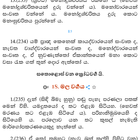
13.(233) (ත්‍රිවිධ) මනෝදුශ්චරිතය රක්නේ ය (හෙවත්
මනෝදුශ්චරිතයෙන් දුරු වන්නේ ය). මනෝවාරයෙන්
සංවෘත වන්නේ ය. මනෝදුශ්චරිතය දුරු කොට
මනඃසුචරිතය පුරන්නේ ය.
85
14.(234) යම් ප්‍රාඥ කෙනෙක් කායද්වාරයෙන් සංවෘත ද,
නැවත වාග්ද්වාරයෙන් සංවෘත ද, මනෝද්වාරයෙන්
සංවෘත ද, ඒ නුවණැත්තෝ ඒකාන්තයෙන් මනා කොට
වසා රැක ගත් තුන් දොර ඇත්තෝ ය.
සතොළොස් වන ක්‍රෝධවර්‍ග යි.
18. මල වර්‍ගය
1.(235) දැන් (සිඳි බිමැ හුනු) පඬු පැහැ පරණලා පතක්
මෙන් විහි. යමදූතයෝ ද තට එළැඹ සිටියහ. (හෙවත්
මරණය තට එළැඹ සිටියේ ය). පරිහානිමුඛයෙහි ද
සිටියෙහි ය. පරලොව යන තට කුසල් නැමැති
මාර්ගෝපකරණයෙකුදු නැත්තේ ය.
2.(236) ඒ තෝ තමහට (නැව බුන් කල්හි පිහිට වන)