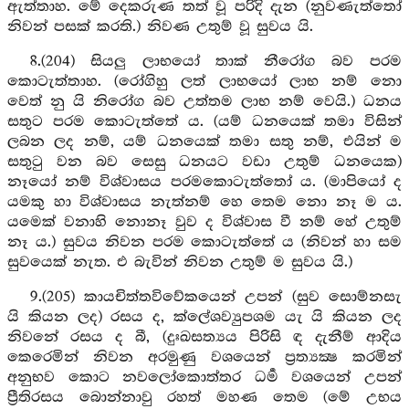
ඇත්තාහ. මේ දෙකරුණ තත් වූ පරිදි දැන (නුවණැත්තෝ
නිවන් පසක් කරති.) නිවණ උතුම් වූ සුවය යි.
8.(204) සියලු ලාභයෝ තාක් නීරෝග බව පරම
කොටැත්තාහ. (රෝගිහු ලත් ලාභයෝ ලාභ නම් නො
වෙත් නු යි නිරෝග බව උත්තම ලාභ නම් වෙයි.) ධනය
සතුට පරම කොටැත්තේ ය. (යම් ධනයෙක් තමා විසින්
ලබන ලද නම්, යම් ධනයෙක් තමා සතු නම්, එයින් ම
සතුටු වන බව සෙසු ධනයට වඩා උතුම් ධනයෙක)
නෑයෝ නම් විශ්වාසය පරමකොටැත්තෝ ය. (මාපියෝ ද
යමකු හා විශ්වාසය නැත්නම් හෙ තෙම නො නෑ ම ය.
යමෙක් වනාහි නොනෑ වුව ද විශ්වාස වී නම් හේ උතුම්
නෑ ය.) සුවය නිවන පරම කොටැත්තේ ය (නිවන් හා සම
සුවයෙක් නැත. එ බැවින් නිවන උතුම් ම සුවය යි.)
9.(205) කායචිත්තවිවේකයෙන් උපන් (සුව සොම්නසැ
යි කියන ලද) රසය ද, ක්ලේශව්‍යුපශම යැ යි කියන ලද
නිවනේ රසය ද බී, (දුඃඛසත්‍යය පිරිසි ඳ දැනීම් ආදිය
කෙරෙමින් නිවන අරමුණු වශයෙන් ප්‍රත්‍යක්‍ෂ කරමින්
අනුභව කොට නවලෝකොත්තර ධර්‍ම වශයෙන් උපන්
ප්‍රීතිරසය බොන්නාවු රහත් මහණ තෙම (මේ උභය