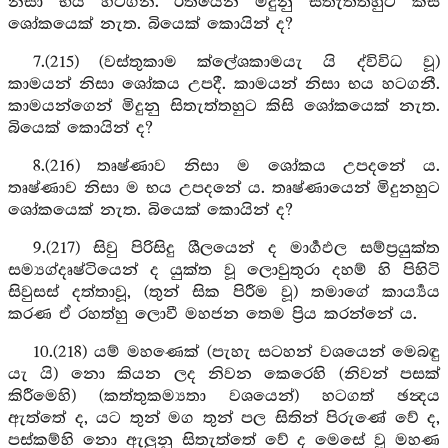
නිසා භය හටගනී. රතියෙන් මිදුනු සිතැත්තහුට කිසි
ශෝකයෙක් නැත. බියෙක් කොයින් ද?
7.(215) (වස්තුකාම ක්ලේශකාමයැ යි ද්විවිධ වූ)
කාමයන් නිසා ශෝකය උපදී. කාමයන් නිසා භය හටගනී.
කාමයන්ගෙන් මිදුනු සිතැත්තහුට කිසි ශෝකයෙක් නැත.
බියෙක් කොයින් ද?
8.(216) තෘෂ්ණාව නිසා ම ශෝකය උපදනේ ය.
තෘෂ්ණාව නිසා ම භය උපදනේ ය. තෘෂ්ණායෙන් මිදුනහුට
ශෝකයෙක් නැත. බියෙක් කොයින් ද?
9.(217) සිවු පිරිසිදු ශීලයෙන් ද මාර්‍ගඵල සම්ප්‍රයුක්ත
සම්‍යග්දෘෂ්ටියෙන් ද යුක්ත වූ ලොවුතුරා දහම් හි පිහිටි
සිවුසස් දත්තාවූ, (තුන් සික පිරීම වූ) තමාගේ කාර්‍ය්‍යය
කරණ ඒ රහත්හු ලොවී මහජන තෙම ප්‍රිය කරන්නේ ය.
10.(218) යම් මහණෙක් (පැහැ සටහන් වශයෙන් මෙබඳු
යැ යි) නො කියන ලද නිවන කෙරෙහි (නිවන් පසක්
කිරීමෙහි) (කත්තුකම්‍යතා වශයෙන්) හටගත් ඡන්‍දය
ඇත්තේ ද, යට තුන් මග තුන් පල සිතින් පිරුණේ වේ ද,
පස්කම්හි නො ඇලුනු සිතැත්තේ වේ ද මෙසේ වූ මහණ