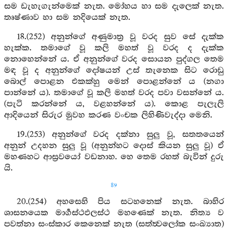
සම ඩැහැගැන්මෙක් නැත. මෝහය හා සම දැලෙක් නැත.
තෘෂ්ණාව හා සම නදියෙක් නැත.
18.(252) අනුන්ගේ අණුමාත්‍ර වූ වරද සුව සේ දැක්ක
හැක්ක. තමාගේ වූ කලි මහත් වූ වරද ද දැක්ක
නොහෙන්නේ ය. ඒ අනුන්ගේ වරද සොයන පුද්ගල තෙම
මඳ වූ ද අනුන්ගේ දෝෂයන් උස් තැනෙක සිට රොඩු
බොල් පොළන එකක්හු මෙන් පොළන්නේ ය (නගා
පාන්නේ ය). තමාගේ වූ කලි මහත් වරද පවා වසන්නේ ය.
(පැටි කරන්නේ ය, වළහන්නේ ය). කොළ පැලැලි
ආදියෙන් සිරුර මුවහ කරණ වංචක ලිහිණිවැද්දා මෙනි.
19.(253) අනුන්ගේ වරද දක්නා සුලු වූ, සතතයෙන්
අනුන් උදහන සුලු වූ (අනුන්හට දොස් කියන සුලු වූ) ඒ
මහණහට ආස්‍රවයෝ වඩනාහ. හෙ තෙම රහත් බැවින් දුරු
යි.
89
20.(254) අහසෙහි පිය සටහනෙක් නැත. බාහිර
ශාසනයෙක මාර්‍ගස්ථඵලස්ථ මහණෙක් නැත. නිත්‍ය ව
පවත්නා සංස්කාර කෙනෙක් නැත (සත්ත්‍වලෝක සංඛ්‍යාත)