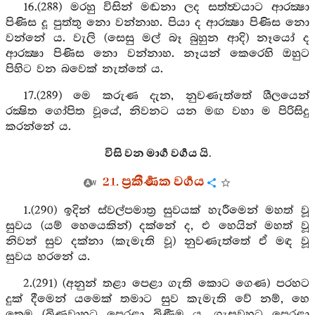
16.(288) මරහු විසින් මඬනා ලද සත්ත්‍වයාට ආරක්‍ෂා
පිණිස දූ පුත්තු නො වන්නාහ. පියා ද ආරක්‍ෂා පිණිස නො
වන්නේ ය. වැලි (සෙසු මල් බෑ බුහුන ආදි) නෑයෝ ද
ආරක්‍ෂා පිණිස නො වන්නාහ. නෑයන් කෙරෙහි ඔහුට
පිහිට වන බවෙක් නැත්තේ ය.
17.(289) මෙ කරුණ දැන, නුවණැත්තේ ශීලයෙන්
රක්‍ෂිත ගෝපිත වූයේ, නිවනට යන මඟ වහා ම පිරිසිදු
කරන්නේ ය.
විසි වන මාර්‍ග වර්‍ගය යි.
21. ප්‍රකීර්‍ණක වර්‍ගය
1.(290) ඉදින් ස්වල්පමාත්‍ර සුවයක් හැරීමෙන් මහත් වූ
සුවය (යම් හෙයෙකින්) දක්නේ ද, එ හෙයින් මහත් වූ
නිවන් සුව දක්නා (කැමැති වූ) නුවණැත්තේ ඒ මඳ වූ
සුවය හරනේ ය.
2.(291) (අනුන් තළා පෙළා ගැති කොට ගෙණ) පරහට
දුක් දීමෙන් යමෙක් තමාට සුව කැමැති වේ නම්, හෙ
තෙම (බිණුවාහුට පෙරළා බිණීම ය, ගැසුවහුට පෙරළා