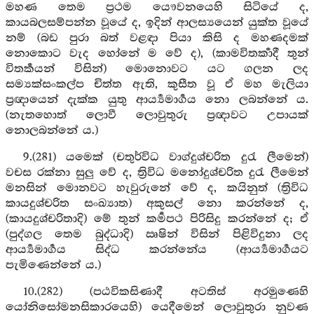
මහණ තෙම ප්‍රථම යෞවනයෙහි සිටියේ ද,
කායබලසම්පන්න වූයේ ද, ඉදින් ආලස්‍යයෙන් යුක්ත වූයේ
නම් (බඩ පුරා බත් වළඳා පියා කිසි ද මහණදමක්
නොකොට වැද හෝනේ ම වේ ද), (කාමවිතර්‍කාදී තුන්
විතර්‍කයන් විසින්) මොනොවට යට ගලන ලද
සම්‍යක්සංකල්ප චිත්ත ඇති, කුසීත වූ ඒ මහ මැලියා
ප්‍රඥායෙන් දැක්ක යුතු ආර්‍ය්‍යමාර්‍ගය නො ලබන්නේ ය.
(නැතහොත් ලොවී ලොවුතුරු ප්‍රඥාවට උපායක්
නොලබන්නේ ය.)
9.(281) යමෙක් (චතුර්විධ වාග්දුශ්චරිත දුරැ ලීමෙන්)
වචස රක්නා සුලු වේ ද, ත්‍රිවිධ මනෝදුශ්චරිත දුරැ ලීමෙන්
මනසින් මොනවට හැවුරුනේ වේ ද, කයිනුත් (ත්‍රිවිධ
කායදුශ්චරිත සංඛ්‍යාත) අකුසල් නො කරන්නේ ද,
(කායදුශ්චරිතාදි) මේ තුන් කර්‍මපථ පිරිසිදු කරන්නේ ද; ඒ
(පුද්ගල තෙම බුද්ධාදි) ඍෂින් විසින් පිළිවිදුනා ලද
ආර්‍ය්‍යමාර්‍ගය සිද්ධ කරන්නේය (ආර්‍ය්‍යමාර්‍ගයට
පැමිණෙන්නේ ය.)
10.(282) (පඨවිකසිණාදී අටතිස් අරමුණෙහි
යෝනිසෝමනසිකාරයෙහි) යෙදීමෙන් ලොවුතුරා නුවණ