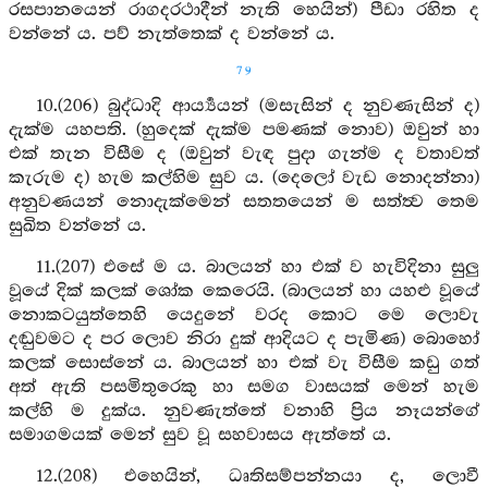
රසපානයෙන් රාගදරථාදීන් නැති හෙයින්) පීඩා රහිත ද
වන්නේ ය. පව් නැත්තෙක් ද වන්නේ ය.
79
10.(206) බුද්ධාදි ආර්‍ය්‍යයන් (මසැසින් ද නුවණැසින් ද)
දැක්ම යහපති. (හුදෙක් දැක්ම පමණක් නොව) ඔවුන් හා
එක් තැන විසීම ද (ඔවුන් වැඳ පුදා ගැන්ම ද වතාවත්
කැරුම ද) හැම කල්හිම සුව ය. (දෙලෝ වැඩ නොදන්නා)
අනුවණයන් නොදැක්මෙන් සතතයෙන් ම සත්ත්‍ව තෙම
සුඛිත වන්නේ ය.
11.(207) එසේ ම ය. බාලයන් හා එක් ව හැවිදිනා සුලු
වූයේ දික් කලක් ශෝක කෙරෙයි. (බාලයන් හා යහළු වූයේ
නොකටයුත්තෙහි යෙදුනේ වරද කොට මෙ ලොවැ
දඬුවමට ද පර ලොව නිරා දුක් ආදියට ද පැමිණ) බොහෝ
කලක් සොස්නේ ය. බාලයන් හා එක් වැ විසීම කඩු ගත්
අත් ඇති පසමිතුරෙකු හා සමග වාසයක් මෙන් හැම
කල්හි ම දුක්ය. නුවණැත්තේ වනාහි ප්‍රිය නෑයන්ගේ
සමාගමයක් මෙන් සුව වූ සහවාසය ඇත්තේ ය.
12.(208) එහෙයින්, ධෘතිසම්පන්නයා ද, ලොවී