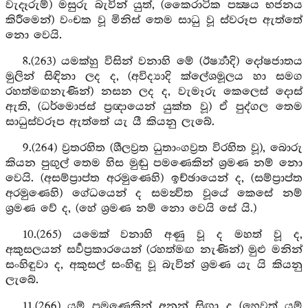
වැදෑරුම්) මසුරු බැවින් යුත්, (කෛරාටික පක්‍ෂය භජනය
කිරීමෙන්) වංචක වූ මිනිස් තෙම සාධු වූ ස්වරූප ඇත්තේ
නො වෙයි.
8.(263) යමක්හු විසින් වනාහි මේ (ඊර්‍ෂ්‍යාදි) දෝෂජාතය
මුලින් සිඳිනා ලද ද, (අවිද්‍යාදි ක්ලේශමූලය හා සමග
රහත්මඟනැණින්) නසන ලද ද, වැමෑරු කෙලෙස් දොස්
ඇති, (ධර්මොජස් ප්‍රඥායෙන් යුක්ත වූ) ඒ පුද්ගල තෙම
සාධුස්වරූප ඇත්තේ යැ යී කියනු ලැබේ.
9.(264) ව්‍රතරහිත (ශීලව්‍රත ධුතාංගව්‍රත විරහිත වූ), බොරු
කියන පුඟුල් තෙම හිස මුඬු පමණෙකින් ශ්‍රමණ නම් නො
වෙයි. (අසම්ප්‍රාප්ත අරමුණෙහි) ඉච්ඡායෙන් ද, (සම්ප්‍රාප්ත
අරමුණෙහි) ගේධයෙන් ද සමන්‍විත වූයේ කෙසේ නම්
ශ්‍රමණ වේ ද, (හේ ශ්‍රමණ නම් නො වෙයි සේ යි.)
10.(265) යමෙක් වනාහි අණු වූ ද මහත් වූ ද,
අකුසලයන් සර්‍වප්‍රකාරයෙන් (රහත්මඟ නැණින්) මුළු මනින්
සංහිඳුවා ද, අකුසල් සංහිඳු වූ බැවින් ශ්‍රමණ යැ යි කියනු
ලැබේ.
11.(266) යම් පමණෙකින් අනුන් සිඟා ද (හෙවත් යම්