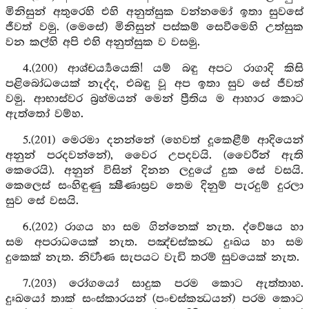
මිනිසුන් අතුරෙහි එහි අනුත්සුක වන්නමෝ ඉතා සුවසේ
ජීවත් වමු. (මෙසේ) මිනිසුන් පස්කම් සෙවීමෙහි උත්සුක
වන කල්හි අපි එහි අනුත්සුක ව වසමු.
4.(200) ආශ්චර්‍ය්‍යයෙකි! යම් බඳු අපට රාගාදි කිසි
පළිබෝධයෙක් නැද්ද, එබඳු වූ අප ඉතා සුව සේ ජීවත්
වමු. ආභාස්වර බ්‍රහ්මයන් මෙන් ප්‍රීතිය ම ආහාර කොට
ඇත්තෝ වම්හ.
5.(201) මෙරමා දනන්නේ (හෙවත් දූකෙළීම් ආදියෙන්
අනුන් පරදවන්නේ), වෛර උපදවයි. (වෛරීන් ඇති
කෙරෙයි). අනුන් විසින් දිනන ලදුයේ දුක සේ වසයි.
කෙලෙස් සංහිඳුණු ක්‍ෂීණාස්‍රව තෙම දිනුම් පැරදුම් දුරලා
සුව සේ වසයි.
6.(202) රාගය හා සම ගින්නෙක් නැත. ද්වේෂය හා
සම අපරාධයෙක් නැත. පඤ්චස්කන්‍ධ දුඃඛය හා සම
දුකෙක් නැත. නිර්‍වාණ සැපයට වැඩි තරම් සුවයෙක් නැත.
7.(203) රෝගයෝ සාදුක පරම කොට ඇත්තාහ.
දුඃඛයෝ තාක් සංස්කාරයන් (පංචස්කන්‍ධයන්) පරම කොට