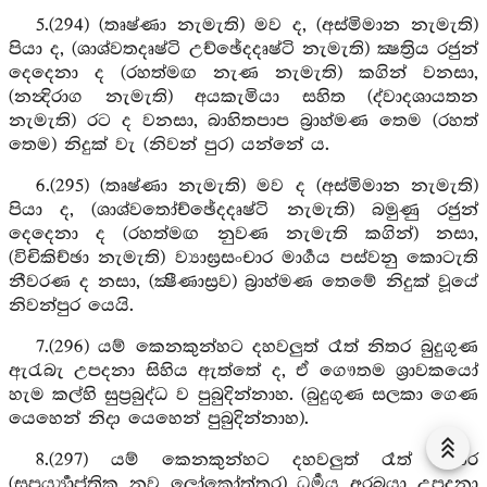
5.(294) (තෘෂ්ණා නැමැති) මව ද, (අස්මිමාන නැමැති)
පියා ද, (ශාශ්වතදෘෂ්ටි උච්ඡේදදෘෂ්ටි නැමැති) ක්‍ෂත්‍රිය රජුන්
දෙදෙනා ද (රහත්මඟ නැණ නැමැති) කගින් වනසා,
(නන්‍දිරාග නැමැති) අයකැමියා සහිත (ද්වාදශායතන
නැමැති) රට ද වනසා, බාහිතපාප බ්‍රාහ්මණ තෙම (රහත්
තෙම) නිදුක් වැ (නිවන් පුර) යන්නේ ය.
6.(295) (තෘෂ්ණා නැමැති) මව ද (අස්මිමාන නැමැති)
පියා ද, (ශාශ්වතෝච්ඡේදදෘෂ්ටි නැමැති) බමුණු රජුන්
දෙදෙනා ද (රහත්මඟ නුවණ නැමැති කගින්) නසා,
(විචිකිච්ඡා නැමැති) ව්‍යාඝ්‍රසංචාර මාර්‍ගය පස්වනු කොටැති
නීවරණ ද නසා, (ක්‍ෂීණාස්‍රව) බ්‍රාහ්මණ තෙමේ නිදුක් වූයේ
නිවන්පුර යෙයි.
7.(296) යම් කෙනකුන්හට දහවලුත් රෑත් නිතර බුදුගුණ
ඇරැබැ උපදනා සිහිය ඇත්තේ ද, ඒ ගෞතම ශ්‍රාවකයෝ
හැම කල්හි සුප්‍රබුද්ධ ව පුබුදින්නාහ. (බුදුගුණ සලකා ගෙණ
යෙහෙන් නිදා යෙහෙන් පුබුදින්නාහ).
8.(297) යම් කෙනකුන්හට දහවලුත් රෑත් නිතර
(සපර්‍ය්‍යාප්තික නව ලෝකෝත්තර) ධර්‍මය අරබයා උපදනා