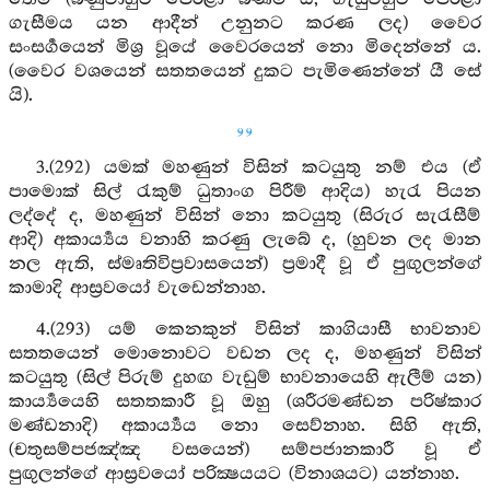
ගැසීමය යන ආදීන් උනුනට කරණ ලද) වෛර
සංසර්‍ගයෙන් මිශ්‍ර වූයේ වෛරයෙන් නො මිදෙන්නේ ය.
(වෛර වශයෙන් සතතයෙන් දුකට පැමිණෙන්නේ යී සේ
යි).
99
3.(292) යමක් මහණුන් විසින් කටයුතු නම් එය (ඒ
පාමොක් සිල් රැකුම් ධුතාංග පිරීම් ආදිය) හැරැ පියන
ලද්දේ ද, මහණුන් විසින් නො කටයුතු (සිරුර සැරැසීම්
ආදි) අකාර්‍ය්‍යය වනාහි කරණු ලැබේ ද, (හුවන ලද මාන
නල ඇති, ස්මෘතිවිප්‍රවාසයෙන්) ප්‍රමාදී වූ ඒ පුඟුලන්ගේ
කාමාදි ආස්‍රවයෝ වැඩෙන්නාහ.
4.(293) යම් කෙනකුන් විසින් කාගියාසී භාවනාව
සතතයෙන් මොනොවට වඩන ලද ද, මහණුන් විසින්
කටයුතු (සිල් පිරුම් දුහඟ වැඩුම් භාවනායෙහි ඇලීම් යන)
කාර්‍ය්‍යයෙහි සතතකාරී වූ ඔහු (ශරීරමණ්ඩන පරිෂ්කාර
මණ්ඩනාදි) අකාර්‍ය්‍යය නො සෙව්නාහ. සිහි ඇති,
(චතුසම්පජඤ්ඤ වසයෙන්) සම්පජානකාරී වූ ඒ
පුඟුලන්ගේ ආස්‍රවයෝ පරික්‍ෂයයට (විනාශයට) යන්නාහ.