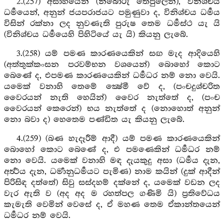
2.(257) අසාහයෙන් (නිබොරු තෙපුලෙන්), විනිශ්චය
ධර්‍මයෙන්, අනුන් ජයපරාජයට පමුණුවා ද, විනිශ්චය ධර්‍මය
විසින් රක්නා ලද නුවණැති පුරුෂ තෙම ධර්‍මස්ථ යැ යි
(විනිශ්චය ධර්‍මයෙහි පිහිටියේ යැ යි) කියනු ලැබේ.
3.(258) යම් පමණ කාරණයෙකින් සඟ මැද ආදියෙහි
(අත්තුක්කංසන පරවම්භන වශයෙන්) බොහෝ කොට
බෙණේ ද, එපමණ කාරණයෙකින් ධර්‍මධර නම් නො වෙයි.
යමෙක් වනාහි තෙමේ ක්‍ෂේමී වේ ද, (පංචදුශ්චරිත
වෛරයන් නැති හෙයින්) වෛර නැත්තේ ද, (පංච
වෛරයන් කෙරෙන්) භය නැත්තේ ද (නොහොත් අනුන්
නො බවා ද) හෙතෙම පණ්ඩිත යැ කියනු ලැබේ.
4.(259) (බණ හැදෑරීම් ආදී) යම් පමණ කාරණයෙකින්
බොහෝ කොට බෙණේ ද, එ පමණෙකින් ධර්‍මධර නම්
නො වෙයි. යමෙක් වනාහි මඳ දැයකුදු අසා (ධර්‍මය දැන,
අර්‍ත්‍ථය දැන, ධර්‍මානුධර්‍මයට පැමිණ) නාම කයින් (දුක් ආදීන්
පිරිසිඳ දත්තේ) සිවු සස්දහම් දක්නේ ද, යමෙක් වඩන ලද
වැර ඇති ව (අද අද ම රහත්පල ගණිමි යි) ප්‍රතිවේධය
කැමැති වෙමින් වෙසේ ද, ඒ මහණ තෙම ඒකාන්තයෙන්
ධර්‍මධර නම් වෙයි.