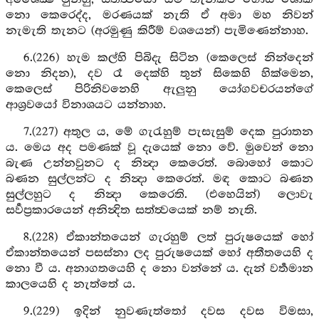
නො කෙරෙද්ද, මරණයක් නැති ඒ අමා මහ නිවන්
නැමැති තැනට (අරමුණු කිරීම් වශයෙන්) පැමිණෙන්නාහ.
6.(226) හැම කල්හි පිබිදැ සිටින (කෙලෙස් නින්දෙන්
නො නිදන), දව රෑ දෙක්හි තුන් සිකෙහි හික්මෙන,
කෙලෙස් පිරිනිවනෙහි ඇලුනු යෝගවචරයන්ගේ
ආශ්‍රවයෝ විනාශයට යන්නාහ.
7.(227) අතුල ය, මේ ගැරැහුම් පැසැසුම් දෙක පුරාතන
ය. මෙය අද පමණක් වූ දැයෙක් නො වේ. මුවෙන් නො
බැණ උන්නවුනට ද නින්‍දා කෙරෙත්. බොහෝ කොට
බණන සුල්ලන්ට ද නින්‍දා කෙරෙත්. මඳ කොට බණන
සුල්ලහුට ද නින්‍දා කෙරෙති. (එහෙයින්) ලොවැ
සර්‍වප්‍රකාරයෙන් අනින්‍දිත සත්ත්‍වයෙක් නම් නැති.
8.(228) ඒකාන්තයෙන් ගැරහුම් ලත් පුරුෂයෙක් හෝ
ඒකාන්තයෙන් පසස්නා ලද පුරුෂයෙක් හෝ අතීතයෙහි ද
නො වී ය. අනාගතයෙහි ද නො වන්නේ ය. දැන් වර්‍තමාන
කාලයෙහි ද නැත්තේ ය.
9.(229) ඉදින් නුවණැත්තෝ දවස දවස විමසා,