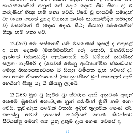
කාරණයෙකින් අනුන් ගේ දොර දොරැ සිට සිඟා ද) එ
කරුණින් භික්‍ෂු නම් නො වෙයි. විෂම වූ පාපධර්‍ම සමාදන්
වැ (නො හොත් දුගඳ වහනය කරණ කායකර්‍මාදිය සමාදන්
ව) වසන්නේ ඒ (දොර දොරැ සිටැ සිඟන) පමණෙකින්
භික්‍ෂු නම් නො වේ.
12.(267) මෙ සස්නෙහි යම් මහණෙක් කුසල් ද අකුසල්
ද යන දෙකම (මඟබඹසරින්) දුරු කොට, මඟබඹසර
ඇත්තේ (ස්කන්‍ධාදි) ලෝකයෙහි සර්‍ව ධර්‍මයන් නුවණින්
සලකා හැසිරේ ද (හෙවත් මොහු ආධ්‍යාත්මික ස්කන්‍ධයහ
මොහු බාහ්‍යස්කන්‍ධයහ යි සියලු ධර්‍මයන් දැන වෙසේ ද),
හෙ තෙම ඒකාන්තයෙන් (මඟනුවණින් බුන් කෙලෙස් ඇති
හෙයින්) භික්‍ෂු යැ යි කියනු ලැබේ.
13.(268) මූඪ වූ (තුච්ඡ වූ) ස්වරූප ඇති අනුවණ පුඟුල්
තෙමේ මුවෙන් නොබැණ හුන් පමණින් මුනි නම් නො
වෙයි. නුවණැති යමෙක් වනාහි ඉදින් තුලාවක් ගෙණ සිටි
එකක්හු මෙන් (හෙවත් තරාදියක් ගෙණ කිරන්නට
සිටියක්හු මෙන්) ගත යුතු උතුම් දැය ගෙණ වෙසේ ද,
93