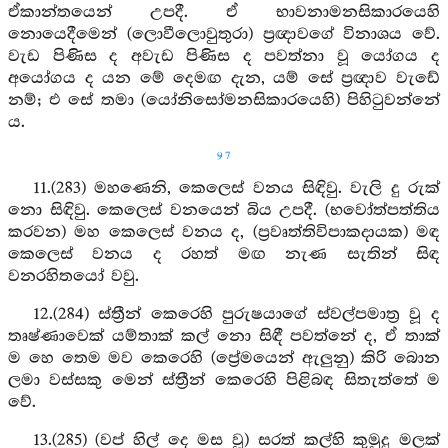
ඒකාන්තයෙන් උපදී. ඒ භාවනාමනසිකාරයෙහි
නොයෙදීමෙන් (ලොවීලොවුතුරා) ප්‍රඥාවගේ විනාශය වේ.
වැඩ පිණිස ද අවැඩ පිණිස ද පවත්නා වූ යෝගය ද
අයෝගය ද යන මේ දෙමඟ දැන, යම් සේ ප්‍රඥාව වැඩේ
නම්; එ සේ තමා (යෝනිසෝමනසිකාරයෙහි) පිහිටුවන්නේ
ය.
97
11.(283) මහණෙනි, කෙලෙස් වනය සිඳිවු. වැලි දු රුක්
නො සිඳිවු. කෙලෙස් වනයෙන් බිය උපදී. (භවෝත්පත්තිය
කරවන) මහ කෙලෙස් වනය ද, (ප්‍රවෘත්තිවිපාකදායක) මඳ
කෙලෙස් වනය ද රහත් මඟ නැණ සැතින් සිඳ
වනරහිතයෝ වවු.
12.(284) ස්ත්‍රීන් කෙරෙහි පුරුෂයාගේ ස්වල්පමාත්‍ර වූ ද
තෘෂ්ණාවෙක් යම්තාක් කල් නො සිඳී පවත්නේ ද, ඒ තාක්
ම හෙ තෙම මව කෙරෙහි (ප්‍රේමයෙන් ඇලුනු) කිරි බොන
ලමා වස්සකු මෙන් ස්ත්‍රීන් කෙරෙහි පිළිබඳ සිතැත්තේ ම
වේ.
13.(285) (වප් හිල් දෙ මස වූ) සරත් කල්හි කුමුදු මලක්