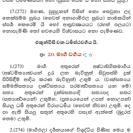
විසීම් පමණෙකින්) හෝ (සුඛිත යෙමි යි නො සිතිය යුතු.)
17.(272) මහණ, පුහුදුනන් විසින් නො සෙවුනා ලද
නෙක්ඛම්ම සුඛය (හෙවත් අනාගාමිඵල සුඛය) නාමකයින්
ස්පර්‍ශ කෙරෙමි යි හෝ ආස්‍රවක්‍ෂයයට (රහත් පලයට)
නොපැමිණි තෝ භවයෙහි විශ්වාසයට නො පැමිණෙව.
එකුන්විසි වන ධර්‍මස්ථවර්‍ගය යි.
20. මාර්‍ග වර්‍ගය
1.(273) මාර්‍ග අතුරෙන් අෂ්ටාඞ්ගිකමාර්‍ගය
(අෂ්ටමිත්‍යාත්‍වයන් දුරැ ලන බැවිනුත් සිවුසස්හි දුක්
පිරිසිඳීම් ආදිය කරණ බැවිනුත්) උතුම් ය. (වාක්සත්‍යය
සම්මතිසත්‍යය දෘෂ්ටිසත්‍යය පරමාර්‍ත්‍ථසත්‍යය යන මේ)
සත්‍ය අතුරෙන් දුක්ඛසත්‍යාදි සත්‍යපද සතර
(සත්‍යාර්‍ත්‍ථයෙන්) උතුම්හ. (ප්‍රත්‍යයයෙන් උපන් නොඋපන්)
සියලු ධර්‍ම අතුරෙන් විරාගධර්‍මය (හෙවත් නිවන) උතුමි. දෙ
පා ඇති සියලු සතුන් අතුරෙහි පසැස් ඇත්තේ (බුදුරජ
තෙම) උතුමි.
2.(274) (මාර්‍ගඵල) දර්‍ශනයාගේ විශුද්ධිය පිණිස මෙය ම