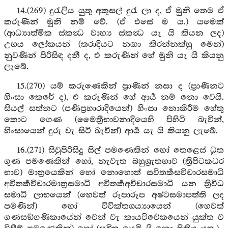
14.(269) දුරැලිය යුතු අකුසල් දුරැ ලා ද, ඒ මුනි තෙම ඒ
කරුණින් මුනි නම් වේ. (ඒ එසේ ම ය.) යමෙක්
(ආධ්‍යාත්මික ස්කන්‍ධ වාහ්‍ය ස්කන්‍ධ යැ යි කියන ලද)
උභය ලෝකයන් (තරාදියට නඟා කිරන්නක්හු මෙන්)
නුවණින් පිරිසිඳ දනී ද, එ කරුණින් හේ මුනි යැ යි කියනු
ලැබේ.
15.(270) යම් කරුණෙකින් ප්‍රාණීන් නසා ද (ප්‍රාණීනට
හිංසා කෙරේ ද), එ කරුණින් හේ ආර්‍ය නම් නො වෙයි.
සියල් සත්නට (පණිප්‍රහාරාදියෙන්) හිංසා නොකිරීම හේතු
කොට ගෙණ (මෛත්‍රීභාවනාදියෙහි පිහිටි බැවින්,
හිංසායෙන් දුරු වැ සිටි බැවින්) ආර්‍ය යැ යි කියනු ලැබේ.
16.(271) සිවුපිරිසිදු සිල් පමණෙකින් හෝ තෙළෙස් ධුත
ගුණ පමණෙකින් හෝ, නැවැත බහුශ්‍රැතභාව (ත්‍රිපිටකධර
භාව) මාත්‍රයෙකින් හෝ නොහොත් සවිතර්‍කසවිචාරසමාධි
අවිතර්‍කවිචාරමාත්‍රසමාධි අවිතර්‍කඅවිචාරසමාධි යන ත්‍රිවිධ
සමාධි ලාභයෙන් (හෙවත් රූපාරූප අෂ්ටසමාපත්ති ලද
පමණින්) හෝ විවික්තශය්‍යායෙන් (හෙවත්
ගණසඞ්ගණිකායේන් වෙන් වැ කායවිවේකයෙන් යුක්ත ව