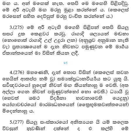
මඟ ය. අන් මඟෙක් නැත. තෙපි මෙ මඟෙහි පිළිපදිවු.
මේ අරී අටැඟි මඟ මරහු මුළා කරන්නේ ය. (කෙලෙස්
මරසෙන් සහිත දෙව්පුත් මරහු වංචිත කරන්නේ ය.)
3.(275) මේ අරී අටැඟි මගෙහි පිළිපන් තෙපි සියලු
සසර දුක කෙළවර කරවු. රාගාදි ශල්‍යයන් මඬනා
(නොහොත් රාගාදි උල් උදුරා ලන) (අනුශ්‍රව අනුමාන නැති
වැ) ප්‍රත්‍යක්‍ෂයෙන් ම දැන නිවනට පමුණුවන මේ මාර්‍ගය
ඒකාන්තයෙන් මා විසින් කියන ලදී.
95
4.(276) මහණෙනි, දැන් තොප විසින් (කෙලෙස් තවන
හෙයින් ආතප්ප නම් වූ) සම්‍යක්ප්‍රධානවීර්‍ය්‍යය කට යුතු යි.
සර්‍වඥවරයෝ හුදෙක් නිවන් මඟ කියන්නාහු ම වෙති. (අත
අල්ලා ගෙන නිවන් පමුණුවන්නෝ නො වෙති.) ධ්‍යායී වූ
(හෙවත් ශමථ විදර්‍ශනා භාවනාවෙහි යෙදුනු)
යෝගාවචරයෝ මාරබන්‍ධනයෙන් (ත්‍රෛභූමකවෘත්තයෙන්)
මිදෙන්නාහු ය.
5.(277) සියලු සංස්කාරයෝ අනිත්‍යයහ යි යම් කලෙක
විවසුන් නුවණින් දක්නේ ද එ කල්හි මේ