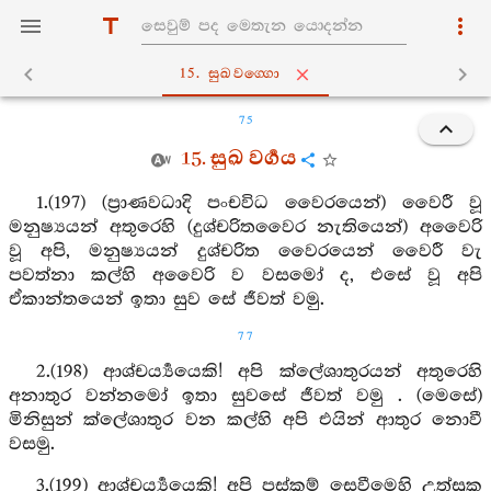
15. සුඛවග‍්ගො
75
15. සුඛ වර්‍ගය
1.(197) (ප්‍රාණවධාදි පංචවිධ වෛරයෙන්) වෛරී වූ
මනුෂ්‍යයන් අතුරෙහි (දුශ්චරිතවෛර නැතියෙන්) අවෛරි
වූ අපි, මනුෂ්‍යයන් දුශ්චරිත වෛරයෙන් වෛරී වැ
පවත්නා කල්හි අවෛරි ව වසමෝ ද, එසේ වූ අපි
ඒකාන්තයෙන් ඉතා සුව සේ ජීවත් වමු.
77
2.(198) ආශ්චර්‍ය්‍යයෙකි! අපි ක්ලේශාතුරයන් අතුරෙහි
අනාතුර වන්නමෝ ඉතා සුවසේ ජීවත් වමු . (මෙසේ)
මිනිසුන් ක්ලේශාතුර වන කල්හි අපි එයින් ආතුර නොවී
වසමු.
3.(199) ආශ්චර්‍ය්‍යයෙකි! අපි පස්කම් සෙවීමෙහි උත්සුක