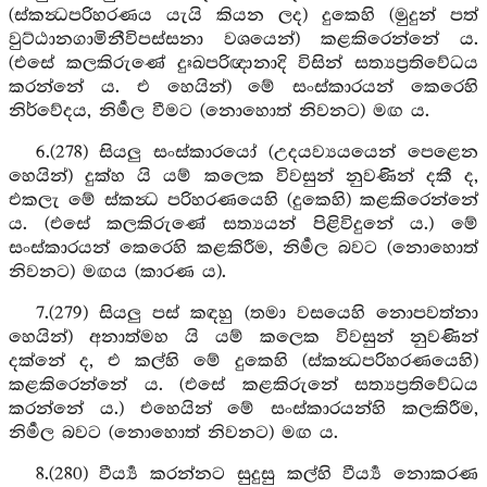
(ස්කන්‍ධපරිහරණය යැයි කියන ලද) දුකෙහි (මුදුන් පත්
වුට්ඨානගාමිනීවිපස්සනා වශයෙන්) කළකිරෙන්නේ ය.
(එසේ කලකිරුණේ දුඃඛපරිඥානාදි විසින් සත්‍යප්‍රතිවේධය
කරන්නේ ය. එ හෙයින්) මේ සංස්කාරයන් කෙරෙහි
නිර්වේදය, නිර්‍මල වීමට (නොහොත් නිවනට) මඟ ය.
6.(278) සියලු සංස්කාරයෝ (උදයව්‍යයයෙන් පෙළෙන
හෙයින්) දුක්හ යි යම් කලෙක විවසුන් නුවණින් දකී ද,
එකලැ මේ ස්කන්‍ධ පරිහරණයෙහි (දුකෙහි) කළකිරෙන්නේ
ය. (එසේ කලකිරුණේ සත්‍යයන් පිළිවිදුනේ ය.) මේ
සංස්කාරයන් කෙරෙහි කළකිරීම, නිර්‍මල බවට (නොහොත්
නිවනට) මඟය (කාරණ ය).
7.(279) සියලු පස් කඳහු (තමා වසයෙහි නොපවත්නා
හෙයින්) අනාත්මහ යි යම් කලෙක විවසුන් නුවණින්
දක්නේ ද, එ කල්හි මේ දුකෙහි (ස්කන්‍ධපරිහරණයෙහි)
කළකිරෙන්නේ ය. (එසේ කළකිරුනේ සත්‍යප්‍රතිවේධය
කරන්නේ ය.) එහෙයින් මේ සංස්කාරයන්හි කලකිරීම,
නිර්‍මල බවට (නොහොත් නිවනට) මඟ ය.
8.(280) වීර්‍ය්‍ය කරන්නට සුදුසු කල්හි වීර්‍ය්‍ය නොකරණ