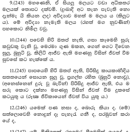
9.(243) මහණෙනි, ඒ සියලු මලයට වඩා අධිකතර
මලයක් තොපට දක්වමි. (දුඃඛාදි අට තැන පැවැති නො
දැන්මැ යි කියන ලද) අවිද්‍යාව මහත් ම මලය ය (කිලුට
ය). මේ අවිද්‍යා නැමැති මලය (රහත් මග නුවණින්)
පහකොට නිර්‍මල වවු.
10.(244) පවෙහි හිරි ඔතප් නැති, ගසා කෑමෙහි සුරු
කවුඩකු වැනි වූ, මෙරමා ගුණ මකන, ගෙන් ගෙට දිවෙන
සුලු, බුහුටි වූ, කිලිටි ආජීව ඇති මහණහු විසින් ජීවත් වීම
සුවසේ කට හැක්කේ ය.
11.(245) පාපයෙහි හිරි ඔතප් ඇති, පිරිසිදු කායකාර්‍මාදිය
සතතයෙන් සොයන සුලු වූ, ප්‍රගල්භ රහිත (බුහුටි නොවූ),
(අනෙස්නෙන් දුරු වූ බැවින්) පිරිසිදු ආජීව ඇති, එය ම
සරු කොට දක්නා මහණහු විසින් ජීවත් වීම දුකසේ
කටයුතු ය (රූක්‍ෂ ජීවිකායෙන් ජීවත් විය යුතු ය.)
12.(246) යමෙක් පණ නසා ද, බොරු කියා ද. (මේ)
සත්ලොවෙහි නොදුන් දෑ පැහැරැ ගනී ද, පරඹුවන් කරා
යේ ද,