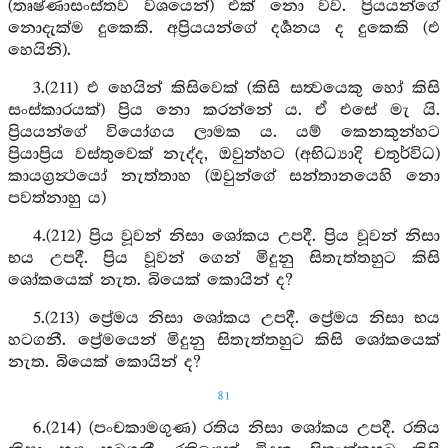
(තෘෂ්ණාසංස්තව වශයෙන්) එක් නො වව. ප්‍රියයන්ගේ
නොදැක්ම දුකෙකි. අප්‍රියයන්ගේ දර්‍ශනය ද දුකෙකි (එ
හෙයිනි).
3.(211) එ හෙයින් කිසිවෙක් (කිසි සත්‍වයෙකු හෝ කිසි
සංස්කාරයක්) ප්‍රිය නො කරන්නේ ය. ඒ එසේ මැ යි.
ප්‍රියයන්ගේ වියෝගය ලාමක ය. යම් කෙනකුන්හට
ප්‍රියාප්‍රිය වස්තුවෙක් නැද්ද, ඔවුන්හට (අභිධ්‍යාදි චතුර්විධ)
කායග්‍රන්‍ථයෝ නැත්තාහ (ඔවුන්ගේ සන්තානයෙහි නො
පවත්නාහු ය)
4.(212) ප්‍රිය වූවන් නිසා ශෝකය උපදී. ප්‍රිය වූවන් නිසා
භය උපදී. ප්‍රිය වූවන් ගෙන් මිදුනු සිතැත්තහුට කිසි
ශෝකයෙක් නැත. බියෙක් කොයින් ද?
5.(213) ප්‍රේමය නිසා ශෝකය උපදී. ප්‍රේමය නිසා භය
හටගනී. ප්‍රේමයෙන් මිදුනු සිතැත්තහුට කිසි ශෝකයෙක්
නැත. බියෙක් කොයින් ද?
81
6.(214) (පංචකාමගුණ) රතිය නිසා ශෝකය උපදී. රතිය