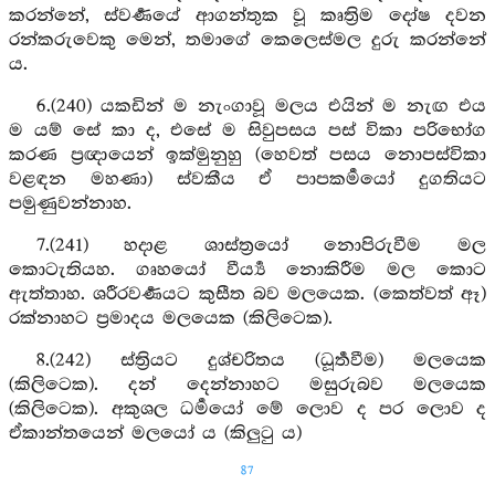
කරන්නේ, ස්වර්‍ණයේ ආගන්තුක වූ කෘත්‍රිම දෝෂ දවන
රන්කරුවෙකු මෙන්, තමාගේ කෙලෙස්මල දුරු කරන්නේ
ය.
6.(240) යකඩින් ම නැංගාවූ මලය එයින් ම නැඟ එය
ම යම් සේ කා ද, එසේ ම සිවුපසය පස් විකා පරිභෝග
කරණ ප්‍රඥායෙන් ඉක්මුනුහු (හෙවත් පසය නොපස්විකා
වළඳන මහණා) ස්වකීය ඒ පාපකර්‍මයෝ දුගතියට
පමුණුවන්නාහ.
7.(241) හදාළ ශාස්ත්‍රයෝ නොපිරුවීම මල
කොටැතියහ. ගෘහයෝ වීර්‍ය්‍ය නොකිරීම මල කොට
ඇත්තාහ. ශරීරවර්‍ණයට කුසීත බව මලයෙක. (කෙත්වත් ඈ)
රක්නාහට ප්‍රමාදය මලයෙක (කිලිටෙක).
8.(242) ස්ත්‍රියට දුශ්චරිතය (ධූර්‍තවීම) මලයෙක
(කිලිටෙක). දන් දෙන්නාහට මසුරුබව මලයෙක
(කිලිටෙක). අකුශල ධර්‍මයෝ මේ ලොව ද පර ලොව ද
ඒකාන්තයෙන් මලයෝ ය (කිලුටු ය)
87