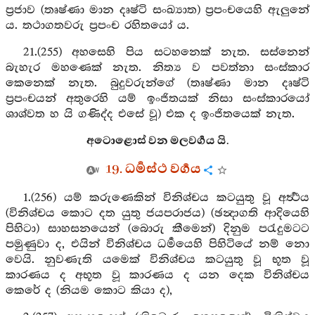
ප්‍රජාව (තෘෂ්ණා මාන දෘෂ්ටි සංඛ්‍යාත) ප්‍රපංචයෙහි ඇලුනේ
ය. තථාගතවරු ප්‍රපංච රහිතයෝ ය.
21.(255) අහසෙහි පිය සටහනෙක් නැත. සස්නෙන්
බැහැර මහණෙක් නැත. නිත්‍ය ව පවත්නා සංස්කාර
කෙනෙක් නැත. බුදුවරුන්ගේ (තෘෂ්ණා මාන දෘෂ්ටි
ප්‍රපංචයන් අතුරෙහි යම් ඉංජිතයක් නිසා සංස්කාරයෝ
ශාශ්වත හ යි ගණිද්ද එසේ වූ) එක ද ඉංජිතයෙක් නැත.
අටොළොස් වන මලවර්‍ගය යි.
19. ධර්‍මස්ථ වර්‍ගය
1.(256) යම් කරුණෙකින් විනිශ්චය කටයුතු වූ අර්‍ත්‍ථය
(විනිශ්චය කොට දත යුතු ජයපරාජය) (ඡන්‍දාගති ආදියෙහි
පිහිටා) සාහසනයෙන් (බොරු කීමෙන්) දිනුම පරැදුමටට
පමුණුවා ද, එයින් විනිශ්චය ධර්‍මයෙහි පිහිටියේ නම් නො
වෙයි. නුවණැති යමෙක් විනිශ්චය කටයුතු වූ භූත වූ
කාරණය ද අභූත වූ කාරණය ද යන දෙක විනිශ්චය
කෙරේ ද (නියම කොට කියා ද),