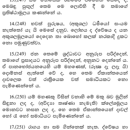
13.(247) යම් මිනිසෙක් රහමෙර පීමෙහිත් යෙදේ ද,
මෙබඳු පුඟුල් තෙම මෙ ලොව්හි දී ම තමාගේ
ප්‍රතිෂ්ඨාමූලය කණන්නේ ය.
14.(248) භවත් පුරුෂය, (අකුශල) ධර්‍මයෝ සංයම
නැත්තෝ යැ යි මෙසේ දනුව. ලෝභය ද ද්වේෂය ද යන
අකුශලමූලයෝ දෙදෙන තා බොහෝ කලක් නරකාදි දුකට
නො පමුණුවත්වා.
15.(249) ජන තෙමේ ශ්‍රද්ධාවට අනුරූප පරිද්දෙන්,
තමාගේ ප්‍රසාදයට අනුරූප පරිද්දෙන්, අනුනට දෙන්නේ ය.
ඒ පානභෝජයනයෙහි යම් මහණෙක්, (රූක්‍ෂ දැ ලදැ යි)
දොම්නස් ඇත්තේ වේ ද, හෙ තෙම ඒකාන්තයෙන්
දාවලෙක වත් රාත්‍රියෙක වත් සමාධියකට නො
පැමිණෙන්නේ ය.
16.(250) යම් මහණකු විසින් වනාහි මේ මකු බව මුලින්
සිඳුනා ලද ද, (අවිද්‍යා තෘෂ්ණා නැමැති) ක්ලේශමූලය
මොනවට නසන ලද ද, හෙ තෙම ඒකාන්තයෙන් දාවල්
හෝ රෑ හෝ සමාධියට පැමිණෙන්නේ ය.
17.(251) රාගය හා සම ගින්නෙක් නැත. ද්වේෂය හා