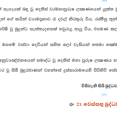
199
් ඇගෑයක් බඳු වූ දෙතිස් වරමහාපුරුෂ ලක්‍ෂණයෙන් යුක්ත වූ 
දුන් ගේ කයින් ව්‍යාමප්‍රභාව රෑ දවල් නිරතුරු විය, රශ්මීහු ත
හර්ෂි වූ බුදුන්ට සැත්තෑදහසක් හවුරුදු ආයු විය, එපමණ ක
් මහමේ වස්වා දෙවියන් සහිත ලෝ වැසියන් තෙමා ක්‍ෂේම වූ
 අනුව්‍යඤ්ජනයෙන් සමෘද්ධ වූ දෙතිස් මහා පුරුෂ ලක්‍ෂණය හ
ිවර වූ සිඛී බුදුරජාණන් වහන්සේ දුස්සාරාමයෙහි පිරිනිවි 
විසිවැනි සිඛී බුද්ධව
201
21. වෙස්සභූ බුද්
්ඩකල්පයෙහි මැ අසම වූ අප්‍රතිපුද්ගල වූ නාමයෙන් වෙස්