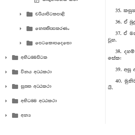
35. කසුන
චරියාපිටකපාළි
36. ඒ බු
නෙත‍්තිප‍්පකරණං
37. ඒ ම
වූහ.
පෙටකොපදෙසො
38. දහම
අභිධම‍්මපිටක
සේක:
39. අසූ
විනය අට‍්ඨකථා
40. මුන
සුත‍්ත අට‍්ඨකථා
යි.
අභිධම‍්ම අට‍්ඨකථා
අන්‍ය
1. ඒ මණ