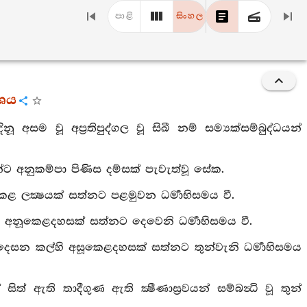
පාළි
සිංහල
ංශය
ූ අසම වූ අප්‍රතිපුද්ගල වූ සිඛී නම් සම්‍යක්සම්බුද්ධයන්
ට අනුකම්පා පිණිස දම්සක් පැවැත්වූ සේක.
 කෙළ ලක්‍ෂයක් සත්නට පළමුවන ධර්‍මාභිසමය වී.
හි අනූකෙළදහසක් සත්නට දෙවෙනි ධර්‍මාභිසමය වී.
ෙසන කල්හි අසූකෙළදහසක් සත්නට තුන්වැනි ධර්‍මාභිසමය
ිත් ඇති තාදීගුණ ඇති ක්‍ෂීණාස්‍රවයන් සම්බන්‍ධි වූ තුන්