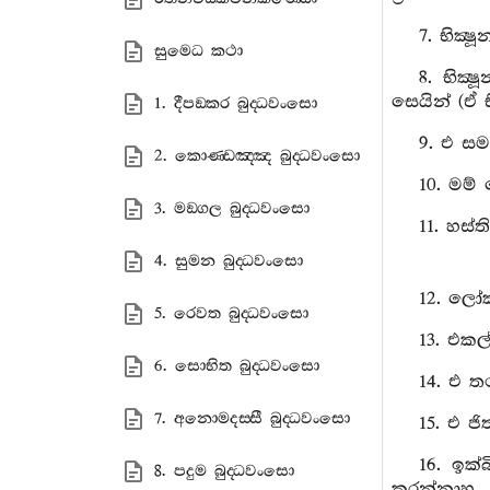
7. භික්‍
සුමෙධ කථා
8. භික්
සෙයින් (ඒ භ
1. දීපඞ‍්කර බුද‍්ධවංසො
9. එ සම
2. කොණ‍්ඩඤ‍්ඤ බුද‍්ධවංසො
10. මම් 
3. මඞ‍්ගල බුද‍්ධවංසො
11. හස්
4. සුමන බුද‍්ධවංසො
12. ලෝක
5. රෙවත බුද‍්ධවංසො
13. එකල්
6. සොභිත බුද‍්ධවංසො
14. එ ත
7. අනොමදස‍්සී බුද‍්ධවංසො
15. එ ජ
16. ඉක
8. පදුම බුද‍්ධවංසො
කරන්නාහ.