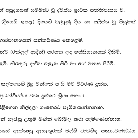
ෂූන් අසූදහසක් සම්බන්‍ධි වූ ද්විතීය ශ්‍රාවක සන්නිපාතය වී.
ී (දියෙහි ඉපදැ) දියෙහි වැඩුණු දිය හා අලිප්ත වූ පියුමක්
න ආහාරපානයෙන් සන්තර්‍පණය කෙළෙමි.
රදුන්ට (රන්දැල් ආදීන්) සරසන ලද හස්තියානයක් දිනිමි.
. නිරතුරු දැඩිව එළැඹ සිටි මා ගේ මනස පිරීමි.
න කල්පයෙහි බුදු වන්නේ ය’යි මට විවරණ දුන්හ.
න්වීර්‍ය්‍යය වඩා දුෂ්කර ක්‍රියා කොට–
ු පිළිගෙන නිල්දලා ගංතෙරට පැමිණෙන්නනාහ.
ියන් සැරැසූ උතුම් මඟින් බෝමුල කරා පැමිණෙන්නාහ.
ශස් ඇත්තාහු ඇසැතුරුක් මුල්හි වැඩහිඳ සත්‍යාවබෝධය