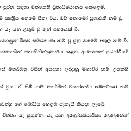
 පුරනු සඳහා මත්තෙහි ව්‍රතාධිෂ්ඨානය කෙළෙමි.
ක්‍ෂත්‍රිය තෙමේ පිතෘ විය. මව් තොමෝ ප්‍රභාවතී නම් වූ.
 වසභ යැ යන උතුම් වූ තුන් පහයෙක් වී.
හෙසුන් බිසව සබ්බකාමා නම් වූ පුත්‍ර තෙමේ අතුල නම් වී.
ෙකින් මහාභිනිෂ්ක්‍රමණය කළහ. අටමසෙක් ප්‍රධන්වීර්‍ය්‍ය
ේ මහබඹහු විසින් අයදනා ලද්දාහු මිගාචීර නම් උයන්හි
ක් වූහ. ඒ සිඛී නම් මහර්ෂීන් වහන්සේට ඛේමඞ්කර නම්
ාග්‍යවත්හු ගේ බෝධිය හෙළඹ රුකැයි කියනු ලැබේ.
 චිත්තා යැ සුගුත්තා යැ යන අග්‍රෝපස්ථායිකා දෙදෙනෙක්