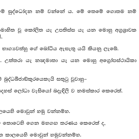
ෙමේ සුද්ධෝදන නම් වන්නේ ය. මේ තෙමේ ගොතම නම්
් සමාහිත වූ කෝලිත යැ උපතිස්ස යැ යන මොහු අග්‍රශ්‍රාවක
.
ඒ භාග්‍යවත්හු ගේ බෝධිය ඇසැතු යයි කියනු ලැබේ.
. උත්තරා යැ නන්‍දමාතා යැ යන මොහු අග්‍රෝපස්ථායිකා
ුද්ධබීජාඞ්කුරයෙකැයි සතුටු වූවාහු–
දසදහස් ලෝධා වැසියෝ බදැඳිලි ව නමස්කාර කෙරෙත්.
යෙහි මොවුන් හමු වන්නම්හ.
ැ යට තොටෙහි ගෙන මහගඟ තරණය කෙරෙත් ද,
ගත කාලයෙහි මොවුන් හමුවන්නම්හ.