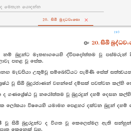
20. සිඛී බුද‍්ධවංසො
193
20. සිඛී බුද්ධව
්ශී නම් බුදුන්ට මෑතභාගයෙහි ද්විපදෝත්තම වූ පස්මරුන් දින
ොවැ පහළ වූ සේක.
නඟ මැඩපියා උතුම්වූ සම්බෝධියට පැමිණි සේක් සත්ත්‍වයන්
ශ්‍රෙෂ්ඨ වූ සිඛී බුදුරජාණන් වහන්සේ දම්සක් පවත්වන කල්හි
 ද ගණශ්‍රේෂ්ඨ වූ නරෝත්තම වූ බුදුරදුන් දහම් දෙසන කල්
වක ලෝකයා විෂයෙහි යමාමහ පෙළහර දක්වන බුදුන් දහම් ද
ෂී වූ සිඛී බුදුරදුන්ට ද විගත වූ කෙලෙස්මල ඇති සන්හුන් ස
නිපාත කෙනෙක් වූහ.