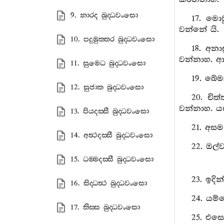
9. නාරද බුද‍්ධවංසො
17. මො
වන්නේ යි.
10. පදුමුත‍්තර බුද‍්ධවංසො
18. අනා
වන්නාහ. ආ
11. සුමෙධ බුද‍්ධවංසො
19. ඛේම
12. සුජාත බුද‍්ධවංසො
20. චි
වන්නාහ. යස
13. පියදස‍්සී බුද‍්ධවංසො
21. අසම
14. අත්‍ථදස‍්සී බුද‍්ධවංසො
22. ඔල්
15. ධම‍්මදස‍්සී බුද‍්ධවංසො
23. ඉද
16. සිද‍්ධත්‍ථ බුද‍්ධවංසො
24. යම
17. තිස‍්ස බුද‍්ධවංසො
25. එසෙ