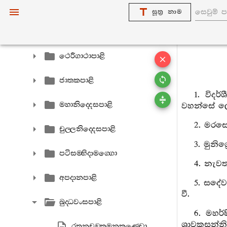
පෙතවත්‍ථුපාළි
සූත්‍ර නාම
ථෙරගාථාපාළි
ථෙරීගාථාපාළි
ජාතකපාළි
1. විදර
මහානිද‍්දෙසපාළි
වහන්සේ ල
2. මරසෙ
චුල‍්ලනිද‍්දෙසපාළි
3. මුනි
පටිසම‍්භිදාමග‍්ගො
4. නැවත
අපදානපාළි
5. සදේ
වී.
බුද‍්ධවංසපාළි
6. මහර්
ශ්‍රාවකසන්
රතනචඞ‍්කමනකණ‍්ඩො