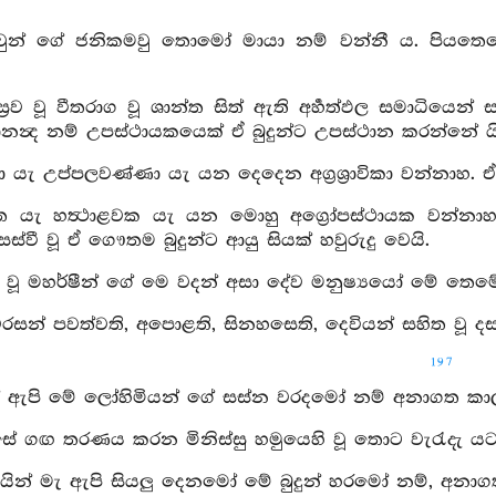
වුන් ගේ ජනිකමවු තොමෝ මායා නම් වන්නී ය. පියත
ස්‍රව වූ වීතරාග වූ ශාන්ත සිත් ඇති අර්‍හත්ඵල සමාධියෙන
නන්‍ද නම් උපස්ථායකයෙක් ඒ බුදුන්ට උපස්ථාන කරන්නේ යි
ා යැ උප්පලවණ්ණා යැ යන දෙදෙන අග්‍රශ්‍රාවිකා වන්නාහ. 
ත්ත යැ හත්‍ථාළවක යැ යන මොහු අග්‍රෝපස්ථායක වන්නාහ
ස්වී වූ ඒ ගෞතම බුදුන්ට ආයු සියක් හවුරුදු වෙයි.
 වූ මහර්ෂීන් ගේ මෙ වදන් අසා දේව මනුෂ්‍යයෝ මේ තෙමේ බ
වරසන් පවත්වති, අපොළති, සිනහසෙති, දෙවියන් සහිත වූ 
197
ින් ඇපි මේ ලෝහිමියන් ගේ සස්න වරදමෝ නම් අනාගත කාල
්සේ ගඟ තරණය කරන මිනිස්සු හමුයෙහි වූ තොට වැරැද
යින් මැ ඇපි සියලු දෙනමෝ මේ බුදුන් හරමෝ නම්, අනා