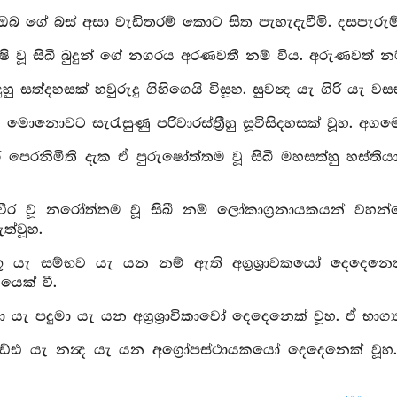
 ඔබ ගේ බස් අසා වැඩිතරම් කොට සිත පැහැදැවීමි. දසපැරුම්
්ෂි වූ සිඛී බුදුන් ගේ නගරය අරණවතී නම් විය. අරුණවත් නම් 
දුහු සත්දහසක් හවුරුදු ගිහිගෙයි විසූහ. සුවන්‍ද යැ ගිරි යැ
 මොනොවට සැරැසුණු පරිවාරස්ත්‍රීහු සූවිසිදහසක් වූහ. අගමෙ
 පෙරනිමිති දැක ඒ පුරුෂෝත්තම වූ සිඛී මහසත්හු හස්තියානය
වීර වූ නරෝත්තම වූ සිඛී නම් ලෝකාග්‍රනායකයන් වහන්ස
ත්වූහ.
ිභූ යැ සම්භව යැ යන නම් ඇති අග්‍රශ්‍රාවකයෝ දෙදෙනෙ
යෙක් වී.
ලා යැ පදුමා යැ යන අග්‍රශ්‍රාවිකාවෝ දෙදෙනෙක් වූහ. ඒ භ
ිවඩ්ඪ යැ නන්‍ද යැ යන අග්‍රෝපස්ථායකයෝ දෙදෙනෙක් වූහ.