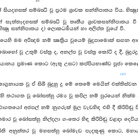
ෂූන් සියදහසක් සම්බන්‍ධී වූ ප්‍රථම ශ්‍රාවක සන්නිපාතය විය. භික්‍
‍ෂූන් සැත්තෑදහසක් සම්බන්‍ධි වූ තෘතීය ශ්‍රාවකසන්නිපාතය ව
ික්‍ෂු සන්නිපාතය ද) ලොකධර්‍මයන් හා අලිප්ත වූයේ වී.
යෙහි මම අරින්‍දම නම් ක්‍ෂත්‍රිය වූයෙම් බුදුපාමොක් සඟ
බොහෝ වූ උතුම් වස්ත්‍ර ද, අනල්ප වූ වස්ත්‍ර කෝටි ද දී, බුදු
තියානය ප්‍රමාණ කොට (ඇතු උසට) කප්පියභාණ්ඩ පූජා කෙළෙමි
195
ාග්‍රනායක වූ ඒ සිඛී බුදුහු දු මේ තෙමේ මෙයින් එක්තිස්ව
හි තථාගත වූ බෝසත්හු රම්‍ය වූ කපිල නම් පුරයෙන් නික්ම ප්‍රධ
ථාගතයෝ අජපල් නම් නුගරුක් මුල වැඩහිඳ එහි දී කිරිපිඬ
ිතමාර වූ බෝසත්හු නිල්දලා ගංතෙර හිඳ කිරිපිඬු වළඳා දෙව
්බිති අනුත්තර වූ මහසත්හු බෝමැඩ පැදකුණු කොට, මහාය