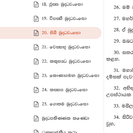
18. ඵුස‍්ස බුද‍්ධවංසො
26. මම්
27. මහර
19. විපස‍්සී බුද‍්ධවංසො
28. ඒ බු
20. සිඛී බුද‍්ධවංසො
29. ඔබට
21. වෙස‍්සභූ බුද‍්ධවංසො
30. සතර
කළහ.
22. කකුසන්‍ධ බුද‍්ධවංසො
31. මහා
23. කොණාගමන බුද‍්ධවංසො
දම්සක් පැවැ
32. අභ
24. කස‍්සප බුද‍්ධවංසො
උපස්ථායක 
25. ගොතම බුද‍්ධවංසො
33. මඛි
34. සිර
බුද‍්ධපකිණ‍්ණක කණ‍්ඩො
වූහ,
ධාතුභාජනීය කථා