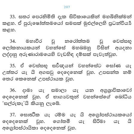
207
33. සතර පෙරනිමිති දැක සිවිකායෙකින් මහබිනික්මන්
කළහ. ඒ පුරුෂෝත්තමයෝ සමසක් මුළුල්ලෙහි ප්‍රධන්වීර්‍ය්‍ය
කළහ.
34. මහාවීර වූ නරෝත්තම වූ වෙස්සභූ
ලෝකනායකයන් වහන්සේ මහබඹහු විසින් අයදනා
ලද්දාහු අරුණාරාමයෙහි වැඩහිඳ දම්සක් පැවැත්වූහ.
35. ඒ වෙස්සභූ සර්‍වඥයන් වහන්සේට සෝණ යැ
උත්තර යැ යි අගසවු දෙදෙනෙක් වූහ. උපසන්ත නම්
තෙර කෙනෙක් උපස්ථායක වූහ.
36. දාමා යැ සමාලා යැ යන අග්‍රශ්‍රාවිකාවෝ
දෙදෙනෙක් වූහ. ඒ භාග්‍යවතුන් වහන්සේගේ බෝධිය
‘සල්රුකැ’යි කියනු ලැබේ.
37. සොත්‍ථික යැ රම්ම යැ යි අග්‍රෝපස්ථායකයෝ
දෙදෙනෙක් වූහ. ගෝතමී යැ සිරිමා යැ යි
අග්‍රෝපස්ථායිකා දෙදෙනෙක් වූහ.