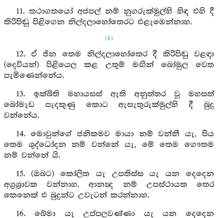
11. තථාගතයෝ අජපල් නම් නුගරුක්මුල්හි හිඳ එහි දී
කිරිපිඬු පිළිගෙන නිල්දලාහෝතෙරට එළැඹෙන්නාහ.
181
12. ඒ ජින තෙම නිල්දලාහෝතෙර දී කිරිපිඬු වළඳා
(දෙවියන්) පිළියෙල කළ උතුම් මඟින් බෝමුල වෙත
පැමිණෙන්නේය.
13. ඉක්බිති මහායසස් ඇති අනුත්තර වූ මහසත්
බෝමැඩ පැදකුණු කොට ඇසැතුරුක්මුල්හි දී බුදු
වන්නේය.
14. මොවුන්ගේ ජනිකමව මායා නම් වන්නී යැ, පිය
තෙම ශුද්ධෝදන නම් වන්නේ යැ, මේ තෙම ගෞතම
නම් වන්නේ යි.
15. (ඔබට) කෝලිත යැ උපතිස්ස යැ යන දෙදෙන
අග්‍රශ්‍රාවක වන්නාහ. ආනන්‍ද නම් උපස්ථායක තෙර
කෙනෙක් එ බුදුන්ට උවැටන් කරන්නාහ.
16. ඛේමා යැ උප්පලවණ්ණා යැ යන දෙදෙන