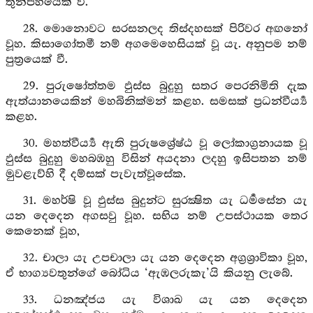
තුන්පහයෙක් වී.
28. මොනොවට සරසනලද තිස්දහසක් පිරිවර අඟනෝ
වූහ. කිසාගෝතමී නම් අගමෙහෙසියක් වූ යැ. අනුපම නම්
පුත්‍රයෙක් වී.
29. පුරුෂෝත්තම ඵුස්ස බුදුහු සතර පෙරනිමිති දැක
ඇත්යානයෙකින් මහබිනික්මන් කළහ. සමසක් ප්‍රධන්වීර්‍ය්‍ය
කළහ.
30. මහත්වීර්‍ය්‍ය ඇති පුරුෂශ්‍රේෂ්ඨ වූ ලෝකාග්‍රනායක වූ
ඵුස්ස බුදුහු මහබඹහු විසින් අයදනා ලදහු ඉසිපතන නම්
මුවළැව්හි දී දම්සක් පැවැත්වූසේක.
31. මහර්ෂි වූ ඵුස්ස බුදුන්ට සුරක්‍ෂිත යැ ධර්‍මසේන යැ
යන දෙදෙන අගසවු වූහ. සභිය නම් උපස්ථායක තෙර
කෙනෙක් වූහ,
32. චාලා යැ උපචාලා යැ යන දෙදෙන අග්‍රශ්‍රාවිකා වූහ,
ඒ භාග්‍යවතුන්ගේ බෝධිය ‘ඇඹලරුකැ’යි කියනු ලැබේ.
33. ධනඤ්ජය යැ විශාඛ යැ යන දෙදෙන