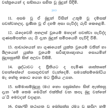
වස්ත්‍රයෙන් ද සඞ්ඝයා සහිත වූ බුදුන් පිදීමි.
203
11. අසම වූ ඒ බුදුන් විසින් උතුම් වූ දම්සක්
පවත්වනලද. ප්‍රණීත වූ ඒ දහම් අසා පැවිද්ද රුචි කෙළෙමි.
12. රෑදෙවෙහි අනලස් වූයෙම් මහදන් පවත්වා පැවිද්ද
ගුණසම්පන්න යැ යි දැන බුදුන් සමීපයෙහි පැවිදි වීමි.
13. ආචාරයෙන් හා ගුණයෙන් යුක්ත වූයෙම් වතින් හා
ශීලයෙන් යුක්ත වූයෙම් සර්‍වඥතාඥානය සොයමින්
බුදුසසුන්හි සිත් අලවා විසීමි.
14. ශ්‍රද්ධාවට ද ප්‍රීතියට ද පැමිණ ශාස්තෲන්
වහන්සේගේ පාසඟුළුවන් වැන්දෙමි. සම්‍යක්සම්බෝධිය
මැ හේතු කොට ගෙන මට ප්‍රීතිය උපන.
15. සම්මාසම්බුදුහු (මා) නො පසුබස්නා සිත් ඇත්තහු
දැන ‘මේ තෙම මෙයින් එක්තිස් වන කපැ බුදු වන්නේ
ය’යි මෙවදන් වදාළහ.
16. එකල්හි තථාගත වූ බෝසත්හු රම්‍ය වූ කපිල නම්