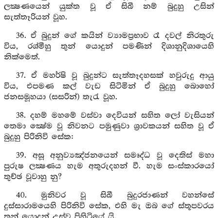
ලක්‍ෂණයෙන් යුක්ත වූ ඒ සිඛී නම් බුදුහු උසින්
සැත්තෑරියන් වූහ.
36. ඒ බුදුන් ගේ කයින් ව්‍යාමප්‍රභාව රෑ දවල් නිරතුරු
විය, රශ්මීහු තුන් යොදුන් පමණින් දිශානුදිශායෙහි
නික්මෙත්.
37. ඒ මහර්ෂි වූ බුදුන්ට සැත්තෑදහසක් හවුරුදු ආයු
විය, එපමණ කල් වැඩ සිටිමින් ඒ බුදුහු බොහෝ
ජනසමූහයා (සසරින්) තැරැ වූහ.
38. දහම් මහමේ වස්වා දෙවියන් සහිත ලෝ වැසියන්
තෙමා ක්‍ෂේම වූ නිවනට පමුණුවා ශ්‍රාවකයන් සහිත වූ ඒ
බුදුහු පිරිනිවි සේක:
39. අසූ අනුව්‍යඤ්ජනයෙන් සමෘද්ධ වූ දෙතිස් මහා
පුරුෂ ලක්‍ෂණය හැම අතුරුදහන් වී. හැම සංස්කාරයෝ
තුච්ඡ වූවාහු නු?
40. මුනිවර වූ සිඛී බුදුරජාණන් වහන්සේ
දුස්සාරාමයෙහි පිරිනිවි සේක, එහි මැ ඔබ ගේ ස්තූපවරය
තුන් යොදුන් උස්ව පිහිටියේ යි.