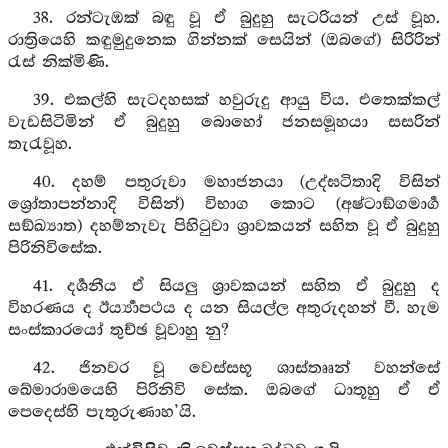
38. රන්ටැඹක් බඳු වූ ඒ බුදුහු සැටරියන් උස් වූහ.
රාත්‍රියෙහි කඳුමුදුනෙක ගින්නක් සෙයින් (ඔබගේ) සිරිරින්
රැස් නික්මිණි.
39. එකල්හි සැටදහසක් හවුරුදු ආයු විය. එතෙක්කල්
වැඩසිටිමින් ඒ බුදුහු බොහෝ ජනසමූහයා සසරින්
තැරැවූහ.
40. දහම් පතුරුවා මහාජනයා (උද්ඝටිතාදි විසින්
ශ්‍රෝතාපන්නාදි විසින්) විභාග කොට (අෂ්ටාඞ්ගමාර්‍ග
සඞ්ඛ්‍යාත) දහම්නැවැ පිහිටුවා ශ්‍රාවකයන් සහිත වූ ඒ බුදුහු
පිරිනිවිසේක.
41. දර්‍ශනීය ඒ සියලු ශ්‍රාවකයන් සහිත ඒ බුදුහු ද
විහරණය ද ඊර්‍ය්‍යාපථය ද යන සියල්ල අතුරුදහන් වී. හැම
සංස්කාරයෝ තුච්ඡ වූවාහු නු?
42. ජිනවර වූ වෙස්සභූ ශාස්තෲන් වහන්සේ
ඛේමාරාමයෙහි පිරිනිවි සේක. ඔබගේ ධාතූහු ඒ ඒ
පෙදෙස්හි පැතුරුණාහ’යි.