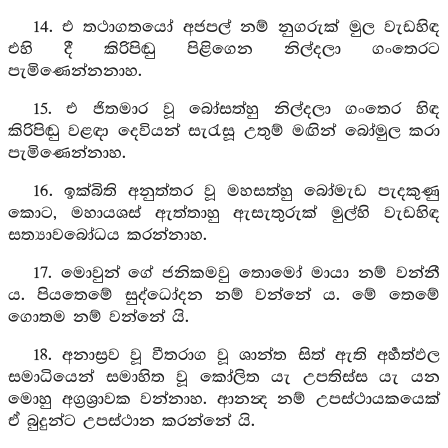
14. එ තථාගතයෝ අජපල් නම් නුගරුක් මුල වැඩහිඳ
එහි දී කිරිපිඬු පිළිගෙන නිල්දලා ගංතෙරට
පැමිණෙන්නනාහ.
15. එ ජිතමාර වූ බෝසත්හු නිල්දලා ගංතෙර හිඳ
කිරිපිඬු වළඳා දෙවියන් සැරැසූ උතුම් මඟින් බෝමුල කරා
පැමිණෙන්නාහ.
16. ඉක්බිති අනුත්තර වූ මහසත්හු බෝමැඩ පැදකුණු
කොට, මහායශස් ඇත්තාහු ඇසැතුරුක් මුල්හි වැඩහිඳ
සත්‍යාවබෝධය කරන්නාහ.
17. මොවුන් ගේ ජනිකමවු තොමෝ මායා නම් වන්නී
ය. පියතෙමේ සුද්ධෝදන නම් වන්නේ ය. මේ තෙමේ
ගොතම නම් වන්නේ යි.
18. අනාස්‍රව වූ වීතරාග වූ ශාන්ත සිත් ඇති අර්‍හත්ඵල
සමාධියෙන් සමාහිත වූ කෝලිත යැ උපතිස්ස යැ යන
මොහු අග්‍රශ්‍රාවක වන්නාහ. ආනන්‍ද නම් උපස්ථායකයෙක්
ඒ බුදුන්ට උපස්ථාන කරන්නේ යි.