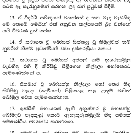
දහම්රජ වූ බුදුන් පවරා මිණිමුතු ඈ රුවනින් නිමවන ලද
පබළු ඈ සැරැහුමෙන් සරහන ලද රන් පුටුවක් පිදීමි.
13. ඒ විදර්ශී සර්‍වඥයන් වහන්සේ ද සඟ මැද වැඩහිඳ
මේ තෙමේ මෙයින් එක් අනූවන කල්පයෙහි බුදු වන්නේ
යයි විවරණ දුන් සේක.
14. ඒ තථාගත වූ බෝසත් සිත්කලු වූ කිඹුල්වත් නම්
නුවරින් නික්ම ප්‍රධන්වීර්‍ය්‍ය වඩා දුෂ්කරක්‍රියා කොට–
15. තථාගත වූ බෝසත් අජපල් නම් නුගරුක්මුල
වැඩහිඳ එහි දී කිරිපිඬු පිළිගෙන නිල්දලා හෝතෙරට
පැමිණෙන්නේ ය.
16. ජිතමාර වූ බෝසත්හු නිල්දලා හෝ තෙර හිඳ
කිරිපිඬු වළඳා (දෙවියන්) පිළියෙළ කළ උතුම් මඟින්
බෝමුල වෙත පැමිණෙන්නාහ.
17. ඉක්බිති මහායශස් ඇති අනුත්තර වූ මහසත්හු
බෝමැඩ පැදකුණු කොට ඇසැතුරුක්මුල්හි හිඳ සම්‍යක්
සම්බෝධිය අවබෝධ කරන්නාහ.