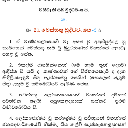
විසිවැනි සිඛී බුද්ධවංශ යි.
201
21. වෙස්සභූ බුද්ධවංශය
1. ඒ මණ්ඩකල්පයෙහි මැ අසම වූ අප්‍රතිපුද්ගල වූ
නාමයෙන් වෙස්සභූ නම් වූ බුදුරජාණන් වහන්සේ ලොවැ
පහළ වූ සේක.
2. එකල්හි රාගගින්නෙන් (මෙ හැම තුන් ලොව)
ආදීප්ත වී යයි ද, තෘෂ්ණාවන් ගේ විජිතයෙකැයි ද දැන
කිඳිලියබැඳුම් සිඳ ඇත්රජක්හු සෙයින් (කෙලෙස් බැඳුම්
සිඳ) උතුම් වූ සම්බෝධියට පැමිණි සේක.
3. වෙස්සභූ ලෝකනායකයන් වහන්සේ දම්සක්
පවත්වන කල්හි අසූකෙළදහසක් සත්නට ප්‍රථම
ධර්‍මාවබෝධය වී.
4. ලෝකජ්‍යේෂ්ඨ වූ නරශ්‍රේෂ්ඨ වූ සර්‍වඥයන් වහන්සේ
ජනපදචාරිකායේහි නික්මැ ගිය කල්හි සැත්තෑකෙළදහසක්