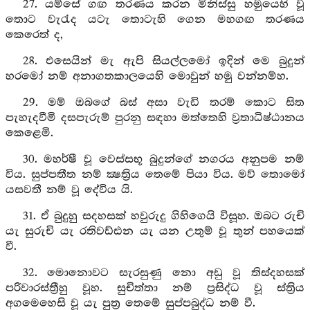
27. යම්සේ ගඟ තරණය කරන මිනිස්සු හමුයෙහි වූ
තොට වැරැද යටැ තොටැහි ගෙන මහගඟ තරණය
කෙරෙත් ද,
28. එසෙයින් මැ ඇපි සියල්ලමෝ ඉදින් මෙ බුදුන්
හරමෝ නම් අනාගතකාලයෙහි මොවුන් හමු වන්නම්හ.
29. මම් ඔබගේ බස් අසා වැඩි තරම් කොට සිත
පැහැදවීමි දසපැරුම් පුරනු සඳහා මත්තෙහි ව්‍රතාධිෂ්ඨානය
කෙළෙමි.
30. මහර්ෂී වූ වෙස්සභූ බුදුන්ගේ නගරය අනුපම නම්
විය. සුප්පතීත නම් ක්‍ෂත්‍රිය තෙමේ පියා විය. මව් තොමෝ
යසවතී නම් වූ දේවිය යි.
31. ඒ බුදුහු සදහසක් හවුරුදු ගිහිගෙයි විසූහ. ඔබට රුචි
යැ සුරුචි යැ රතිවඩ්ඪන යැ යන උතුම් වූ තුන් පහයෙක්
වී.
32. මොනොවට සැරසුණු නො අඩු වූ තිස්දහසක්
පරිවාරස්ත්‍රීහු වූහ. සුචිත්තා නම් ප්‍රසිද්ධ වූ ස්ත්‍රිය
අගමෙහෙසි වූ යැ පුත්‍ර තෙමේ සුප්පබුද්ධ නම් වී.