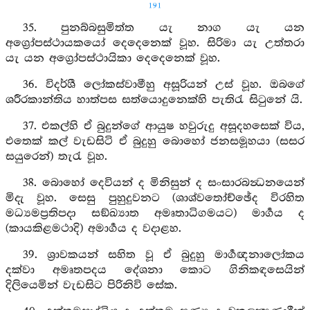
191
35. පුනබ්බසුමිත්ත යැ නාග යැ යන
අග්‍රෝපස්ථායකයෝ දෙදෙනෙක් වූහ. සිරිමා යැ උත්තරා
යැ යන අග්‍රෝපස්ථායිකා දෙදෙනෙක් වූහ.
36. විදර්ශී ලෝකස්වාමීහු අසූරියන් උස් වූහ. ඔබගේ
ශරීරකාන්තිය හාත්පස සත්යොදුනෙක්හි පැතිරැ සිටුනේ යි.
37. එකල්හි ඒ බුදුන්ගේ ආයුෂ හවුරුදු අසූදහසෙක් විය,
එතෙක් කල් වැඩසිටි ඒ බුදුහු බොහෝ ජනසමූහයා (සසර
සයුරෙන්) තැරැ වූහ.
38. බොහෝ දෙවියන් ද මිනිසුන් ද සංසාරබන්‍ධනයෙන්
මිදැ වූහ. සෙසු පුහුදුවනට (ශාශ්වතෝච්ඡේද විරහිත
මධ්‍යමප්‍රතිපදා සඞ්ඛ්‍යාත අමෘතාධිගමයට) මාර්‍ගය ද
(කායකිළමථාදි) අමාර්‍ගය ද වදාළහ.
39. ශ්‍රාවකයන් සහිත වූ ඒ බුදුහු මාර්‍ගඥනාලෝකය
දක්වා අමෘතපදය දේශනා කොට ගිනිකඳසෙයින්
දිලියෙමින් වැඩසිට පිරිනිවි සේක.