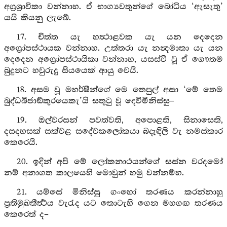
අග්‍රශ්‍රාවිකා වන්නාහ. ඒ භාග්‍යවතුන්ගේ බෝධිය ‘ඇසැතු’
යයි කියනු ලැබේ.
17. චිත්ත යැ හත්‍ථාළවක යැ යන දෙදෙන
අග්‍රෝපස්ථායක වන්නාහ. උත්තරා යැ නන්‍දමාතා යැ යන
දෙදෙන අග්‍රෝපස්ථායිකා වන්නාහ, යසස්වී වූ ඒ ගෞතම
බුදුනට හවුරුදු සියයෙක් ආයු වෙයි.
18. අසම වූ මහර්ෂීන්ගේ මෙ තෙපුල් අසා ‘මේ තෙම
බුද්ධබීජාඞ්කුරයෙකැ’යි සතුටු වූ දෙවිමිනිස්සු–
19. ඔල්වරසන් පවත්වති, අපොළති, සිනාසෙති,
දසදහසක් සක්වළ සදේවකලෝකයා බදැඳිලි වැ නමස්කාර
කෙරෙයි.
20. ඉදින් අපි මේ ලෝකනාථයන්ගේ සස්න වරදමෝ
නම් අනාගත කාලයෙහි මොවුන් හමු වන්නම්හ.
21. යම්සේ මිනිස්සු ගංහෝ තරණය කරන්නාහු
ප්‍රතිමුඛතීර්‍ත්‍ථය වැරැද යට තොටැහි ගෙන මහගඟ තරණය
කෙරෙත් ද–