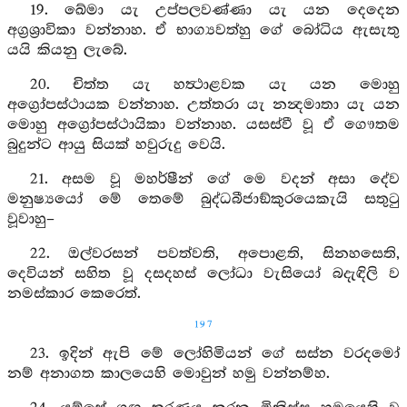
19. ඛේමා යැ උප්පලවණ්ණා යැ යන දෙදෙන
අග්‍රශ්‍රාවිකා වන්නාහ. ඒ භාග්‍යවත්හු ගේ බෝධිය ඇසැතු
යයි කියනු ලැබේ.
20. චිත්ත යැ හත්‍ථාළවක යැ යන මොහු
අග්‍රෝපස්ථායක වන්නාහ. උත්තරා යැ නන්‍දමාතා යැ යන
මොහු අග්‍රෝපස්ථායිකා වන්නාහ. යසස්වී වූ ඒ ගෞතම
බුදුන්ට ආයු සියක් හවුරුදු වෙයි.
21. අසම වූ මහර්ෂීන් ගේ මෙ වදන් අසා දේව
මනුෂ්‍යයෝ මේ තෙමේ බුද්ධබීජාඞ්කුරයෙකැයි සතුටු
වූවාහු–
22. ඔල්වරසන් පවත්වති, අපොළති, සිනහසෙති,
දෙවියන් සහිත වූ දසදහස් ලෝධා වැසියෝ බදැඳිලි ව
නමස්කාර කෙරෙත්.
197
23. ඉදින් ඇපි මේ ලෝහිමියන් ගේ සස්න වරදමෝ
නම් අනාගත කාලයෙහි මොවුන් හමු වන්නම්හ.