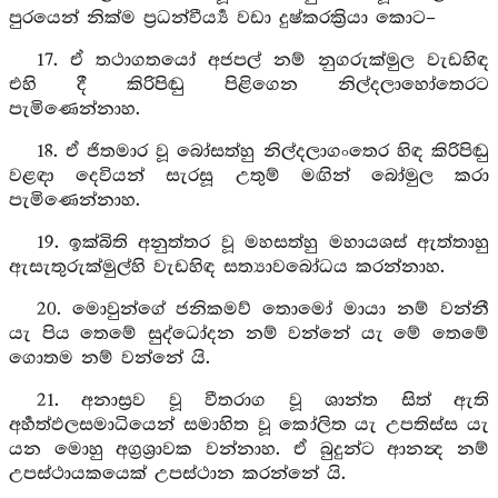
පුරයෙන් නික්ම ප්‍රධන්වීර්‍ය්‍ය වඩා දුෂ්කරක්‍රියා කොට–
17. ඒ තථාගතයෝ අජපල් නම් නුගරුක්මුල වැඩහිඳ
එහි දී කිරිපිඬු පිළිගෙන නිල්දලාහෝතෙරට
පැමිණෙන්නාහ.
18. ඒ ජිතමාර වූ බෝසත්හු නිල්දලාගංතෙර හිඳ කිරිපිඬු
වළඳා දෙවියන් සැරසූ උතුම් මඟින් බෝමුල කරා
පැමිණෙන්නාහ.
19. ඉක්බිති අනුත්තර වූ මහසත්හු මහායශස් ඇත්තාහු
ඇසැතුරුක්මුල්හි වැඩහිඳ සත්‍යාවබෝධය කරන්නාහ.
20. මොවුන්ගේ ජනිකමව් තොමෝ මායා නම් වන්නී
යැ පිය තෙමේ සුද්ධෝදන නම් වන්නේ යැ මේ තෙමේ
ගොතම නම් වන්නේ යි.
21. අනාස්‍රව වූ වීතරාග වූ ශාන්ත සිත් ඇති
අර්‍හත්ඵලසමාධියෙන් සමාහිත වූ කෝලිත යැ උපතිස්ස යැ
යන මොහු අග්‍රශ්‍රාවක වන්නාහ. ඒ බුදුන්ට ආනන්‍ද නම්
උපස්ථායකයෙක් උපස්ථාන කරන්නේ යි.