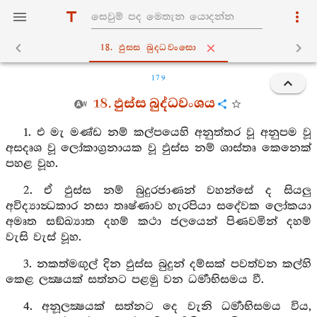
18. ඵුස‍්ස බුද‍්ධවංසො
179
18. ඵුස්ස බුද්ධවංශය
1. එ මැ මණ්ඩ නම් කල්පයෙහි අනුත්තර වූ අනුපම වූ
අසදෘශ වූ ලෝකාග්‍රනායක වූ ඵුස්ස නම් ශාස්තෘ කෙනෙක්
පහළ වූහ.
2. ඒ ඵුස්ස නම් බුදුරජාණන් වහන්සේ ද සියලු
අවිද්‍යාන්‍ධකාර නසා තෘෂ්ණාව හැරපියා සදේවක ලෝකයා
අමෘත සඞ්ඛ්‍යාත දහම් කථා ජලයෙන් පිණවමින් දහම්
වැසි වැස් වූහ.
3. නකත්මඟුල් දින ඵුස්ස බුදුන් දම්සක් පවත්වන කල්හි
කෙළ ලක්‍ෂයක් සත්නට පළමු වන ධර්‍මාභිසමය වී.
4. අනූලක්‍ෂයක් සත්නට දෙ වැනි ධර්‍මාභිසමය විය,