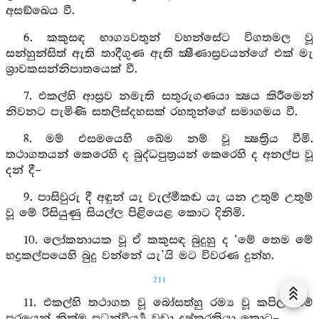
අසඞ්ඛෙය වී.
6. කකුසඳ භාග්‍යවතුන් වහන්සේට විගතමල වූ
සන්හුන්සිත් ඇති තාදීගුණ ඇති ක්‍ෂීණාස්‍රවයන්ගේ එක් මැ
ශ්‍රාවකසන්නිපාතයෙක් වී.
7. එකල්හි ආස්‍රව නමැති සතුරුගණයා ක්‍ෂය කිරීමෙන්
නිවනට පැමිණි සතලිස්දහසක් රහතුන්ගේ සමාගමය වී.
8. මම් එසමයෙහි ඛේම නම් වූ ක්‍ෂත්‍රිය වීමි.
තථාගතයන් කෙරෙහි ද බුද්ධපුත්‍රයන් කෙරෙහි ද අනල්ප වූ
දන් දී–
9. පාසිවුරු දී අඳුන් යැ වැල්මීකඬ යැ යන උතුම් උතුම්
වූ මේ රිසියුණු සියල්ල පිළියෙළ කොට දිනිමි.
10. ලෝකනායක වූ ඒ කකුසඳ බුදුහු ද ‘මේ තෙම මේ
භද්‍රකල්පයෙහි බුදු වන්නේ යැ’යි මට විවරණ දුන්හ.
211
11. එකල්හි තථාගත වූ බෝසත්හු රම්‍ය වූ කපිල නම්
පුරයෙන් නික්ම ප්‍රධන්වීර්‍ය්‍ය වඩා දුෂ්කරක්‍රියා කොට–