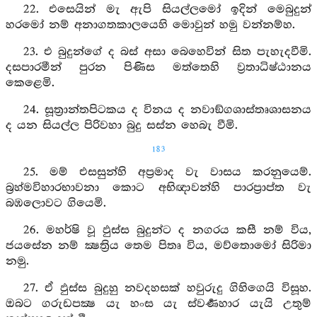
22. එසෙයින් මැ ඇපි සියල්ලමෝ ඉදින් මෙබුදුන්
හරමෝ නම් අනාගතකාලයෙහි මොවුන් හමු වන්නම්හ.
23. එ බුදුන්ගේ ද බස් අසා බෙහෙවින් සිත පැහැදවීමි.
දසපාරමීන් පුරන පිණිස මත්තෙහි ව්‍රතාධිෂ්ඨානය
කෙළෙමි.
24. සූත්‍රාන්තපිටකය ද විනය ද නවාඞ්ගශාස්තෘශාසනය
ද යන සියල්ල පිරිවහා බුදු සස්න හෙබැ වීමි.
183
25. මම් එසසුන්හි අප්‍රමාද වැ වාසය කරනුයෙම්.
බ්‍රහ්මවිහාරභාවනා කොට අභිඥාවන්හි පාරප්‍රාප්ත වැ
බඹලොවට ගියෙමි.
26. මහර්ෂි වූ ඵුස්ස බුදුන්ට ද නගරය කසී නම් විය,
ජයසේන නම් ක්‍ෂත්‍රිය තෙම පිතෘ විය, මව්තොමෝ සිරිමා
නමු.
27. ඒ ඵුස්ස බුදුහු නවදහසක් හවුරුදු ගිහිගෙයි විසූහ.
ඔබට ගරුඩපක්‍ෂ යැ හංස යැ ස්වර්‍ණහාර යැයි උතුම්