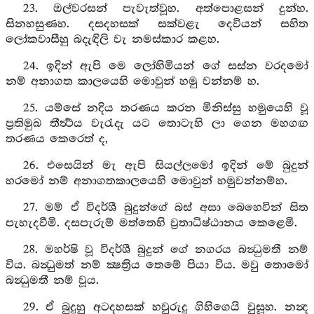
23. ඔල්වරසන් පැවැත්වූහ. අත්පොළසන් දුන්හ.
සිනහසුණහ. දසදහසක් සක්වළැ දෙවියන් සහිත
ලෝකවාසීහු බදැඳිලි වැ නමස්කාර කළහ.
24. ඉදින් ඇපි මෙ ලෝහිමියන් ගේ සස්න වරදමෝ
නම් අනාගත කාලයෙහි මොවුන් හමු වන්නම් හ.
25. යම්සේ නදිය තරණය කරන මිනිස්සු හමුයෙහි වූ
ප්‍රතිමුඛ තීර්‍ත්‍ථය වැරැදැ යට තොටැහි ලා ගෙන මහගඟ
තරණය කෙරෙත් ද,
26. එසෙයින් මැ ඇපි සියල්ලමෝ ඉදින් මේ බුදුන්
හරමෝ නම් අනාගතකාලයෙහි මොවුන් හමුවන්නම්හ.
27. මම් ඒ විදර්ශී බුදුන්ගේ බස් අසා බෙහෙවින් සිත
පැහැදවීමි. දසපැරුම් මත්තෙහි ව්‍රතාධිෂ්ඨානය කෙළෙමි.
28. මහර්ෂි වූ විදර්ශී බුදුන් ගේ නගරය බන්‍ධුමතී නම්
විය. බන්‍ධුමත් නම් ක්‍ෂත්‍රිය තෙමේ පියා විය. මවු තොමෝ
බන්‍ධුමතී නම් වූය.
29. ඒ බුදුහු අටදහසක් හවුරුදු ගිහිගෙයි වුසූහ. නන්‍ද