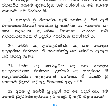
18. මොවුන් ගේ ජනිකා මව මායා නම් වන්නීය.
ජනකපිය තෙමේ ශුද්ධෝදන නම් වන්නේ ය. මේ තෙමෙ
ගෞතම නම් වන්නේ යි.
19. අනාස්‍රව වූ විගතරාග ඇති ශාන්ත වූ සිත් ඇති
ඵලසමාපත්තියෙන් සමාහිත වූ කෝලිත යැ උපතිස්ස යැ
යන දෙදෙනා අග්‍රශ්‍රාවක වන්නාහ. ආනන්‍ද නම්
උපස්ථායකයෙක් ඒ බුදුන්ට උපස්ථාන කරන්නේ ය.
20. බෙමා යැ උප්පලවණ්ණා යැ යන දෙදෙන
අග්‍රශ්‍රාවිකා වන්නාහ. ඒ භාග්‍යවත්හු ගේ බෝධිය ඇසැතු
යයි කියනු ලැබේ.
21. චිත්ත යැ හත්‍ථාළවක යැ යන දෙදෙන
අග්‍රෝපස්ථායක වන්නාහ. උත්තරා යැ නන්‍දමාතා යි
අග්‍රෝපස්ථායිකා දෙදෙනෙක් වන්නාහ. ඒ යශස්වී වූ
ගෞතම බුදුනට හවුරුදු සියයෙක් ආයු වෙයි.
22. අසම වූ මහර්ෂි වූ බුදුන් ගේ මෙ වදන් අසා මේ
තෙමේ බුද්ධබිජාංකූරයෙකැ’යි සතුටු වූ දේව මනුෂ්‍යයෝ–
189