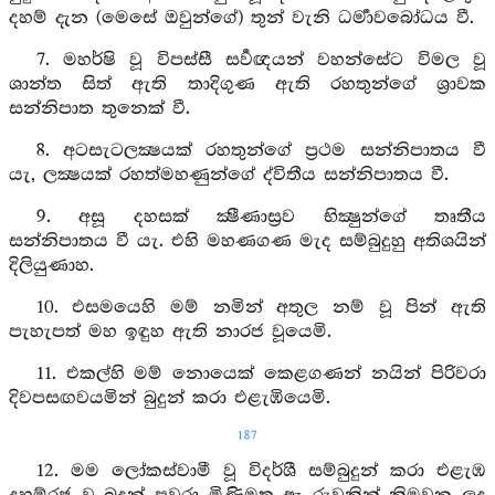
දහම් දැන (මෙසේ ඔවුන්ගේ) තුන් වැනි ධර්‍මාවබෝධය වී.
7. මහර්ෂි වූ විපස්සී සර්‍වඥයන් වහන්සේට විමල වූ
ශාන්ත සිත් ඇති තාදිගුණ ඇති රහතුන්ගේ ශ්‍රාවක
සන්නිපාත තුනෙක් වී.
8. අටසැටලක්‍ෂයක් රහතුන්ගේ ප්‍රථම සන්නිපාතය වී
යැ, ලක්‍ෂයක් රහත්මහණුන්ගේ ද්විතීය සන්නිපාතය වී.
9. අසූ දහසක් ක්‍ෂීණාස්‍රව භික්‍ෂුන්ගේ තෘතීය
සන්නිපාතය වී යැ. එහි මහණගණ මැද සම්බුදුහු අතිශයින්
දිලියුණාහ.
10. එසමයෙහි මම් නමින් අතුල නම් වූ පින් ඇති
පැහැපත් මහ ඉඳුහ ඇති නාරජ වූයෙමි.
11. එකල්හි මම් නොයෙක් කෙළගණන් නයින් පිරිවරා
දිවපසඟවයමින් බුදුන් කරා එළැඹියෙමි.
187
12. මම ලෝකස්වාමී වූ විදර්ශී සම්බුදුන් කරා එළැඹ