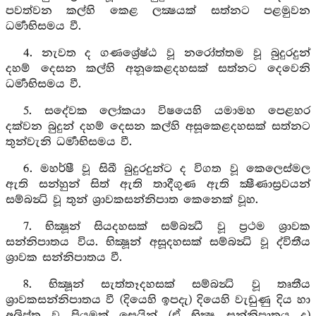
පවත්වන කල්හි කෙළ ලක්‍ෂයක් සත්නට පළමුවන
ධර්‍මාභිසමය වී.
4. නැවත ද ගණශ්‍රේෂ්ඨ වූ නරෝත්තම වූ බුදුරදුන්
දහම් දෙසන කල්හි අනූකෙළදහසක් සත්නට දෙවෙනි
ධර්‍මාභිසමය වී.
5. සදේවක ලෝකයා විෂයෙහි යමාමහ පෙළහර
දක්වන බුදුන් දහම් දෙසන කල්හි අසූකෙළදහසක් සත්නට
තුන්වැනි ධර්‍මාභිසමය වී.
6. මහර්ෂී වූ සිඛී බුදුරදුන්ට ද විගත වූ කෙලෙස්මල
ඇති සන්හුන් සිත් ඇති තාදීගුණ ඇති ක්‍ෂීණාස්‍රවයන්
සම්බන්‍ධි වූ තුන් ශ්‍රාවකසන්නිපාත කෙනෙක් වූහ.
7. භික්‍ෂූන් සියදහසක් සම්බන්‍ධී වූ ප්‍රථම ශ්‍රාවක
සන්නිපාතය විය. භික්‍ෂූන් අසූදහසක් සම්බන්‍ධි වූ ද්විතීය
ශ්‍රාවක සන්නිපාතය වී.
8. භික්‍ෂූන් සැත්තෑදහසක් සම්බන්‍ධි වූ තෘතීය
ශ්‍රාවකසන්නිපාතය වී (දියෙහි ඉපදැ) දියෙහි වැඩුණු දිය හා
අලිප්ත වූ පියුමක් සෙයින් (ඒ භික්‍ෂු සන්නිපාතය ද)