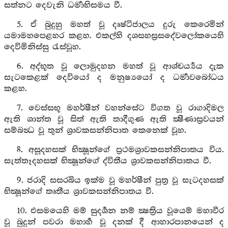
සත්නට දෙවැනි ධර්‍මාභිසමය වී.
5. ඒ බුදුහු මහත් වූ දෘෂ්ටිජාලය දුරු කෙරෙමින්
යමාමහපෙළහර කළහ. එකල්හි දශසහස්‍රසදේවලෝකයෙහි
දෙවිමිනිස්සු රැස්වූහ.
6. අද්භූත වූ ලොමුදහන මහත් වූ ආශ්චර්‍ය්‍යය දැක
සැටකෙළක් දෙවියෝ ද මනුෂ්‍යයෝ ද ධර්‍මාවබෝධය
කළහ.
7. වෙස්සභූ මහර්ෂීන් වහන්සේට විගත වූ රාගාදිමල
ඇති ශාන්ත වූ සිත් ඇති තාදීගුණ ඇති ක්‍ෂීණාස්‍රවයන්
සම්බන්‍ධ වූ තුන් ශ්‍රාවකසන්නිපාත කෙනෙක් වූහ.
8. අසූදහසක් භික්‍ෂූන්ගේ ප්‍රථමශ්‍රාවකසන්නිපාතය විය.
සැත්තෑදහසක් භික්‍ෂූන්ගේ ද්විතීය ශ්‍රාවකසන්නිපාතය වී.
9. ජරාදි සසරබිය ඉක්ම වූ මහර්ෂීන් පුත්‍ර වූ සැටදහසක්
භික්‍ෂූන්ගේ තෘතීය ශ්‍රාවකසන්නිපාතය වී.
10. එසමයෙහි මම් සුදර්‍ශන නම් ක්‍ෂත්‍රිය වූයෙම් මහාවීර
වූ බුදුන් පවරා මහාර්‍හ වූ දනක් දී ආහාරපානයෙන් ද