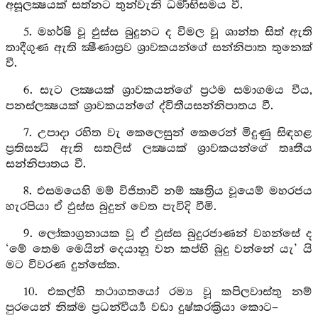
අසූලක්‍ෂයක් සත්නට තුන්වැනි ධර්‍මාභිසමය වී.
5. මහර්ෂි වූ ඵුස්ස බුදුනට ද විමල වූ ශාන්ත සිත් ඇති
තාදීගුණ ඇති ක්‍ෂීණාස්‍රව ශ්‍රාවකයන්ගේ සන්නිපාත තුනෙක්
වී.
6. සැට ලක්‍ෂයක් ශ්‍රාවකයන්ගේ ප්‍රථම සමාගමය වීය,
පනස්ලක්‍ෂයක් ශ්‍රාවකයන්ගේ ද්විතීයසන්නිපාතය වී.
7. උපාදා රහිත වැ කෙලෙසුන් කෙරෙන් මිදුණු සිඳහළ
ප්‍රතිසන්‍ධි ඇති සතලිස් ලක්‍ෂයක් ශ්‍රාවකයන්ගේ තෘතීය
සන්නිපාතය වී.
8. එසමයෙහි මම් විජිතාවී නම් ක්‍ෂත්‍රිය වූයෙම් මහරජය
හැරපියා ඒ ඵුස්ස බුදුන් වෙත පැවිදි වීමි.
9. ලෝකාග්‍රනායක වූ ඒ ඵුස්ස බුදුරජාණන් වහන්සේ ද
‘මේ තෙම මෙයින් දෙයානූ වන කප්හි බුදු වන්නේ යැ’ යි
මට විවරණ දුන්සේක.
10. එකල්හි තථාගතයෝ රම්‍ය වූ කපිලවාස්තු නම්
පුරයෙන් නික්ම ප්‍රධන්වීර්‍ය්‍ය වඩා දුෂ්කරක්‍රියා කොට–