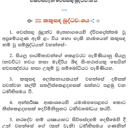
එක්විසිවැනි වෙස්සභූ බුද්ධවංශ යි.
209
22. කකුසඳ බුද්ධවංශය
1. වෙස්සභූ බුදුන්ට මෑතභාගයෙහි ද්විපදෝත්තම වූ
අප්‍රමේයගුණ ඇති ළං විය නො හැකි නාමයෙන් කකුසඳ
නම් වූ සම්බුද්ධයන් වහන්සේ–
2. සියලු පාරමිතාවන්ගේ කෙළවරට පැමිණියාහු සියලු
(නවවිධ) භවය නසා මැඳිරිය බිඳ සිංහරාජයකු සෙයින්
භවපඤ්ජරය නසා උතුම් වූ සම්බෝධියට පැමිණියහ.
3. කකුසඳ ලෝකනායකයන් වහන්සේ දම්සක්
පවත්වන කල්හි සතලිස්කෙළදහසක් සත්නට පළමු වන
ධර්‍මාභිසමය වී.
4. අන්තරීක්‍ෂ ආකාශයෙහි යමාමහපෙළහර කොට
තිස්කෙළදහසක් දෙවිමිනිසුනට ධර්‍මාවබෝධය කරවී.
5. නරදේව නම් යක්‍ෂයාහට සිව්සස්දහම් දෙසීමෙහි දී
උන් වහන්සේ ගේ (තුන් වැනි) ධර්‍මාභිසමය ගණනින්