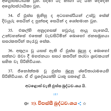
අග්‍රෝපස්ථායක වූහ. පද්මා යැ නාගා යැ යන දෙදෙන
අග්‍රෝපස්ථායිකා වූහ,
34. ඒ ඵුස්ස මුනිහු ද අටපනස්රියන් උස්වූ සේක්
දිවයුරු සෙයින් ද පුන්සඳ සෙයින් ද ශෝභමාන වූහ.
35. එකල්හි අනූදහසක් හවුරුදු ආයු පැනෙයි,
උන්වහන්සේ එතෙක් වැඩසිටිමින් බොහෝ ජනසමූහයා
සසරකතරින් තැරැවූ සේක.
36. අතුල්‍ය වූ යසස් ඇති ඒ ඵුස්ස බුදුහු ද බොහෝ
සත්නට ඔවා දී මහජනයා සසර කතරින් තරවා ශ්‍රාවකයන්
සහිත වැ පිරිනිවියාහ.
37. ජිනෝත්තම වූ ඵුස්ස බුදුහු ශ්වේතාරාමයෙහි
පිරිනිවියාහ. ඒ ඒ ප්‍රදේශයන්හි ධාතු පතළේ යි.
අටළොස් වැනි ඵුස්ස බුද්ධවංශය යි.
185
19. විපස්සී බුද්ධවංශය