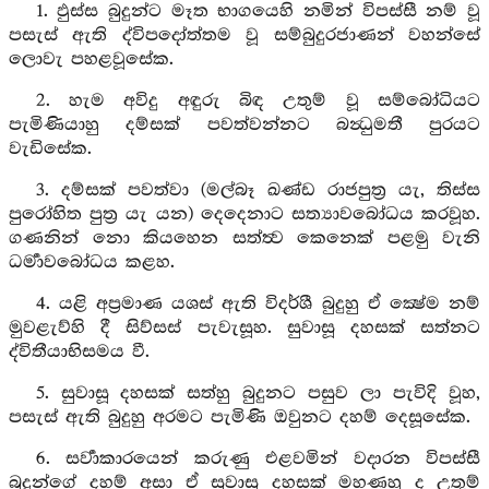
1. ඵුස්ස බුදුන්ට මෑත භාගයෙහි නමින් විපස්සී නම් වූ
පසැස් ඇති ද්විපදෝත්තම වූ සම්බුදුරජාණන් වහන්සේ
ලොවැ පහළවූසේක.
2. හැම අවිදු අඳුරු බිඳ උතුම් වූ සම්බෝධියට
පැමිණියාහු දම්සක් පවත්වන්නට බන්‍ධුමතී පුරයට
වැඩිසේක.
3. දම්සක් පවත්වා (මල්බෑ ඛණ්ඩ රාජපුත්‍ර යැ, තිස්ස
පුරෝහිත පුත්‍ර යැ යන) දෙදෙනාට සත්‍යාවබෝධය කරවූහ.
ගණනින් නො කියහෙන සත්ත්‍ව කෙනෙක් පළමු වැනි
ධර්‍මාවබෝධය කළහ.
4. යළි අප්‍රමාණ යශස් ඇති විදර්ශී බුදුහු ඒ ක්‍ෂේම නම්
මුවළැව්හි දී සිව්සස් පැවැසූහ. සුවාසූ දහසක් සත්නට
ද්විතීයාභිසමය වී.
5. සුවාසූ දහසක් සත්හු බුදුනට පසුව ලා පැවිදි වූහ,
පසැස් ඇති බුදුහු අරමට පැමිණි ඔවුනට දහම් දෙසූසේක.
6. සර්‍වාකාරයෙන් කරුණු එළවමින් වදාරන විපස්සී
බුදුන්ගේ දහම් අසා ඒ සුවාසූ දහසක් මහණහු ද උතුම්