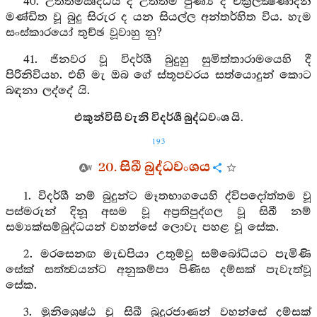
40. උත්තමඍද්ධිය ද උත්තම පුණ්‍ය ද චක්‍රලක්‍ෂණාදීන්
මණ්ඩිත වූ බුදු සිරුර ද යන සියල්ල අන්තර්හිත විය. හැම
සංස්කාරයෝ තුච්ඡ වූවාහු නු?
41. ජිනවර වූ විදර්ශී බුදුහු සුමිත්තාරාමයෙහි දී
පිරිනිවියහ. එහි මැ ඔබ ගේ ස්තූපවරය සත්යොදුන් කොට
බඳනා ලද්දේ යි.
එකුන්විසි වැනි විදර්ශී බුද්ධවංශ යි.
193
20. සිඛී බුද්ධවංශය
1. විදර්ශී නම් බුදුන්ට මෑතභාගයෙහි ද්විපදෝත්තම වූ
පස්මරුන් දිනූ අසම වූ අප්‍රතිපුද්ගල වූ සිඛී නම්
සම්‍යක්සම්බුද්ධයන් වහන්සේ ලොවැ පහළ වූ සේක.
2. මරසෙනඟ මැඩපියා උතුම්වූ සම්බෝධියට පැමිණි
සේක් සත්ත්‍වයන්ට අනුකම්පා පිණිස දම්සක් පැවැත්වූ
සේක.
3. මුනිශ්‍රෙෂ්ඨ වූ සිඛී බුදුරජාණන් වහන්සේ දම්සක්