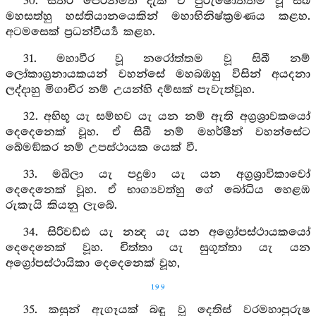
30. සතර පෙරනිමිති දැක ඒ පුරුෂෝත්තම වූ සිඛී
මහසත්හු හස්තියානයෙකින් මහාභිනිෂ්ක්‍රමණය කළහ.
අටමසෙක් ප්‍රධන්වීර්‍ය්‍ය කළහ.
31. මහාවීර වූ නරෝත්තම වූ සිඛී නම්
ලෝකාග්‍රනායකයන් වහන්සේ මහබඹහු විසින් අයදනා
ලද්දාහු මිගාචීර නම් උයන්හි දම්සක් පැවැත්වූහ.
32. අභිභූ යැ සම්භව යැ යන නම් ඇති අග්‍රශ්‍රාවකයෝ
දෙදෙනෙක් වූහ. ඒ සිඛී නම් මහර්ෂීන් වහන්සේට
ඛේමඞ්කර නම් උපස්ථායක යෙක් වී.
33. මඛිලා යැ පදුමා යැ යන අග්‍රශ්‍රාවිකාවෝ
දෙදෙනෙක් වූහ. ඒ භාග්‍යවත්හු ගේ බෝධිය හෙළඹ
රුකැයි කියනු ලැබේ.
34. සිරිවඩ්ඪ යැ නන්‍ද යැ යන අග්‍රෝපස්ථායකයෝ
දෙදෙනෙක් වූහ. චිත්තා යැ සුගුත්තා යැ යන
අග්‍රෝපස්ථායිකා දෙදෙනෙක් වූහ,
199
35. කසුන් ඇගෑයක් බඳු වූ දෙතිස් වරමහාපුරුෂ