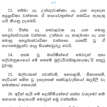
205
22. ඛේමා යැ උප්පලවණ්ණා යැ යන දෙදෙන
අග්‍රශ්‍රාවිකා වන්නාහ. ඒ භාග්‍යවතුන්ගේ බෝධිය ඇසැතු
යයි කියනු ලැබෙයි.
23. චිත්ත යැ හත්‍ථාළවක යැ යන මොහු
අග්‍රෝපස්ථායක වන්නාහ, උත්තරා යැ නන්‍දමාතා යැ යන
මොහු අග්‍රෝපස්ථායිකා වන්නාහ. යශස්වී වූ ඒ
ගෞතමබුදුන්ට ආයු සියක්හවුරුදු වෙයි.
24. අසම වූ මහර්ෂීන්ගේ මෙවදන් අසා
දේවමනුෂ්‍යයෝ මේ තෙමේ බුද්ධවීරාඞ්කුරයෙකැ’යි සතුටු
වූවාහු.
25. ඔල්වරසන් පවත්වති, අපොළති, සිනාසෙති,
දෙවියන් සහිත වූ දසදහසක් සක්වළවැසියෝ බදැඳිලි වැ
නමස්කාර කෙරෙත්.
26. ඉදින් ඇපි මේ ලෝහිමියන්ගේ සස්න වරදමෝ නම්
අනාගත කාලයෙහි මොවුන් හමු වන්නම්හ.