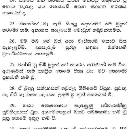
24. යම්සේ ගඟ තරණය කරන මිනිස්සු හමුයෙහි වූ
තොට වැරැදැ යට තොටෙහි ගෙන මහගඟ තරණය
කෙරෙත් ද,
25. එසෙයින් මැ ඇපි සියලු දෙනමෝ මේ බුදුන්
හරමෝ නම්, අනාගත කාලයෙහි මොවුන් හමුවන්නම්හ.
26. මම් ඔබ ගේ බස් අසා වැඩිතරම් කොට සිත
පැහැදැවීමි. දසපැරුම් පුරනු සඳහා මත්තෙහි
ව්‍රතාධිෂ්ඨානය කෙළෙමි.
27. මහර්ෂි වූ සිඛී බුදුන් ගේ නගරය අරණවතී නම් විය.
අරුණවත් නම් ක්‍ෂත්‍රිය තෙමේ පිතෘ විය. මව් තොමෝ
ප්‍රභාවතී නම් වූ.
28. ඒ බුදුහු සත්දහසක් හවුරුදු ගිහිගෙයි විසූහ. සුවන්‍ද
යැ ගිරි යැ වසභ යැ යන උතුම් වූ තුන් පහයෙක් වී.
29. ඔබට මොනොවට සැරැසුණු පරිවාරස්ත්‍රීහු
සූවිසිදහසක් වූහ. අගමෙහෙසුන් බිසව සබ්බකාමා නම් වූ
පුත්‍ර තෙමේ අතුල නම් වී.