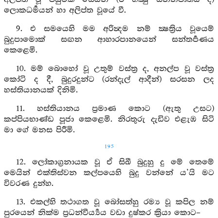
ලොකධර්‍මයන් හා අලිප්ත වූයේ වී.
9. එ සමයෙහි මම අරින්‍දම නම් ක්‍ෂත්‍රිය වූයෙම්
බුදුපාමොක් සඟන ආහාරපානයෙන් සන්තර්‍පණය
කෙළෙමි.
10. මම් බොහෝ වූ උතුම් වස්ත්‍ර ද, අනල්ප වූ වස්ත්‍ර
කෝටි ද දී, බුදුරදුන්ට (රන්දැල් ආදීන්) සරසන ලද
හස්තියානයක් දිනිමි.
11. හස්තියානය ප්‍රමාණ කොට (ඇතු උසට)
කප්පියභාණ්ඩ පූජා කෙළෙමි. නිරතුරු දැඩිව එළැඹ සිටි
මා ගේ මනස පිරීමි.
195
12. ලෝකාග්‍රනායක වූ ඒ සිඛී බුදුහු දු මේ තෙමේ
මෙයින් එක්තිස්වන කල්පයෙහි බුදු වන්නේ ය’යි මට
විවරණ දුන්හ.
13. එකල්හි තථාගත වූ බෝසත්හු රම්‍ය වූ කපිල නම්
පුරයෙන් නික්ම ප්‍රධන්වීර්‍ය්‍යය වඩා දුෂ්කර ක්‍රියා කොට–