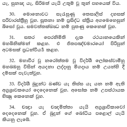
යැ, සුනන්‍ද යැ, සිරිමත් යැයි උතුම් වූ තුන් පහයෙක් විය.
30. මොනොවට සැරැසුණු තෙසාලිස් දහසක්
පරිවාරස්ත්‍රීහු වූහ. සූතනා නම් ප්‍රසිද්ධ ස්ත්‍රිය අගමෙහෙසුන්
බිසෝ වූය. සමවත්තක්ඛන්‍ධ නම් පුතණු කෙනෙක් වූහ.
31. සතර පෙරනිමිති දැක රථයානයෙකින්
මහබිනික්මන් කළහ. එ ජිතපඤ්චමාරයෝ පිරිපුන්
අටමසක් ප්‍රධන්වීර්‍ය්‍ය කළහ.
32. මහාවීර වූ නරෝත්තම වූ විදර්ශී ලෝකස්වාමීහු
මහබඹහු විසින් අයදනා ලද්දාහු මිගදාය නම් උයන්හි දී
දම්සක් පැවැත්වූහ.
33. විදර්ශී බුදුන්ට ඛණ්ඩ යැ තිස්ස යැ යන නම් ඇති
අග්‍රශ්‍රාවකයෝ දෙදෙනෙක් වූහ. අසෝක නම් උපස්ථායක
භික්‍ෂු කෙනෙක් වූහ.
34. චන්‍ද්‍රා යැ චන්‍දමිත්තා යැයි අග්‍රශ්‍රාවිකාවෝ
දෙදෙනෙක් වූහ. ඒ බුදුන් ගේ බෝධිය පළොල් යැයි
කියනු ලැබේ.