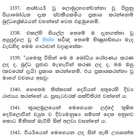
1337. ආශ්චර්‍ය්‍ය වූ ලොමුදහගන්වන්නා වූ පිපුනු
පියාබෝරුක දැක ස්වකීයකර්‍මය ප්‍රකාශ කරන්නෙම්
බුද්ධශ්‍රේෂ්ඨයන් වහන්සේ වෙත එළඹුනෙමි.
1338. එකල්හි සියල්ල තෙමේ ම දැනගත්තා වූ
අග්‍රපුද්ගල වූ ඒ
තිස්ස
සර්‍වඥ තෙමේ භික්‍ෂුසඞ්ඝයා මැද
වැඩහිඳ මෙම ගාථාවන් වදාළසේක:
1339. “යමෙකු විසින් මෙ ම බෝධිය රෝපණය කරණ
ලද ද, බුද්ධ පූජාව මැනැවින් කරණ ලද ද, මම ඔහු
(කවරෙක් දැයි) ප්‍රකාශ කරන්නෙමි. එය ප්‍රකාශකරන්නා වූ
මාගේ වචනය අසවු:
1340. හෙතෙම තිස්කපක් දෙවියන් අතුරෙහි දිව්‍ය
රාජ්‍යය කරන්නේ ය. සූසැටවරක් සක්විතිරජ වන්නේ ය.
1341. කුශලමූලයෙන් මෙහෙයන ලද්දේ තුෂිත
දෙව්ලොවින් ච්‍යුත ව දිව්‍යමනුෂ්‍ය සම්පත් දෙක අනුභව
කොට මිනිසත් බැව්හි සිත් අලවා වසන්නේ ය.
1342. වීර්‍ය්‍යයෙන් මෙහෙයන ලද සිත් ඇති උපශාන්ත