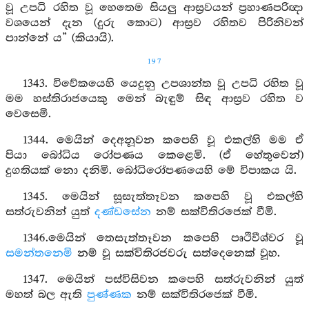
වූ උපධි රහිත වූ හෙතෙම සියලු ආස්‍රවයන් ප්‍රහාණපරිඥා
වශයෙන් දැන (දුරු කොට) ආස්‍රව රහිතව පිරිනිවන්
පාන්නේ ය” (කියායි).
197
1343. විවේකයෙහි යෙදුනු උපශාන්ත වූ උපධි රහිත වූ
මම හස්තිරාජයෙකු මෙන් බැඳුම් සිඳ ආස්‍රව රහිත ව
වෙසෙමි.
1344. මෙයින් දෙඅනූවන කපෙහි වූ එකල්හි මම ඒ
පියා බෝධිය රෝපණය කෙළෙමි. (ඒ හේතුවෙන්)
දුගතියක් නො දනිමි. බෝධිරෝපණයෙහි මේ විපාකය යි.
1345. මෙයින් සූසැත්තෑවන කපෙහි වූ එකල්හි
සත්රුවනින් යුත්
දණ්ඩසේන
නම් සක්විතිරජෙක් වීමි.
1346.මෙයින් තෙසැත්තෑවන කපෙහි පෘථිවීශ්වර වූ
සමන්තනෙමි
නම් වූ සක්විතිරජවරු සත්දෙනෙක් වූහ.
1347. මෙයින් පස්විසිවන කපෙහි සත්රුවනින් යුත්
මහත් බල ඇති
පුණ්ණක
නම් සක්විතිරජෙක් වීමි.