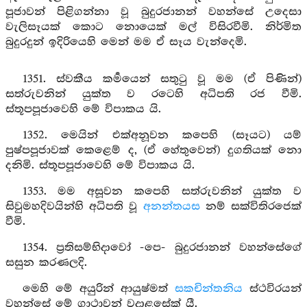
පූජාවන් පිළිගන්නා වූ බුදුරජානන් වහන්සේ උදෙසා
වැලිසෑයක් කොට නොයෙක් මල් විසිරවීමි. නිර්මිත
බුදුරදුන් ඉදිරියෙහි මෙන් මම ඒ සෑය වැන්දෙමි.
1351. ස්වකීය කර්‍මයෙන් සතුටු වූ මම (ඒ පිණින්)
සත්රුවනින් යුක්ත ව රටෙහි අධිපති රජ වීමි.
ස්තූපපූජාවෙහි මේ විපාකය යි.
1352. මෙයින් එක්අනූවන කපෙහි (සෑයට) යම්
පුෂ්පපූජාවක් කෙළෙම් ද, (ඒ හේතුවෙන්) දුගතියක් නො
දනිමි. ස්තූපපූජාවෙහි මේ විපාකය යි.
1353. මම අසූවන කපෙහි සත්රුවනින් යුක්ත ව
සිවුමහදිවයින්හි අධිපති වූ
අනන්තයස
නම් සක්විතිරජෙක්
වීමි.
1354. ප්‍රතිසම්භිදාවෝ -පෙ- බුදුරජානන් වහන්සේගේ
සසුන කරණලදි.
මෙහි මේ අයුරින් ආයුෂ්මත්
සකචින්තනිය
ස්ථවිරයන්
වහන්සේ මේ ගාථාවන් වදාළසේක් යී.