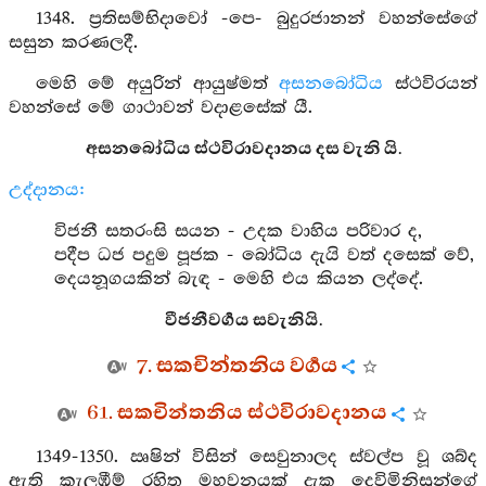
1348. ප්‍රතිසම්භිදාවෝ -පෙ- බුදුරජානන් වහන්සේගේ
සසුන කරණලදී.
මෙහි මේ අයුරින් ආයුෂ්මත්
අසනබෝධිය
ස්ථවිරයන්
වහන්සේ මේ ගාථාවන් වදාළසේක් යී.
අසනබෝධිය ස්ථවිරාවදානය දස වැනි යි.
උද්දානය:
විජනී සතරංසි සයන - උදක වාහිය පරිවාර ද,
පදීප ධජ පදුම පූජක - බෝධිය දැයි වත් දසෙක් වේ,
දෙයනූගයකින් බැඳ - මෙහි එය කියන ලද්දේ.
වීජනීවර්‍ගය සවැනියි.
7. සකචින්තනිය වර්‍ගය
61. සකචින්තනිය ස්ථවිරාවදානය
1349-1350. ඍෂින් විසින් සෙවුනාලද ස්වල්ප වූ ශබ්ද
ඇති කැලඹීම් රහිත මහවනයක් දැක දෙවිමිනිසුන්ගේ