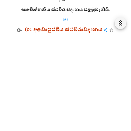
සකචින්තනිය ස්ථවිරාවදානය පළමුවැනියි.
199
62. අවොපුප්ඵිය ස්ථවිරාවදානය
1355. (සිඛී බුදු රජ තෙම) විහාරයෙන් නික්ම
සක්මනෙහි සිට චතුස්සත්‍යය ප්‍රකාශ කරන්නේ අමෘතපදය
(නිර්‍වාණධර්‍මය) දේශනා කරයි.
1356. තාදීගුණ ඇති
සිඛී
නම් බුද්ධශ්‍රේෂ්ඨයන්
වහන්සේගේ හඬ අසා නොයෙක් මල් ගෙණවුත් අහසෙහි
විසිරවීමි.
1357. ද්විපදෝත්තම වූ ලෝකජ්‍යේෂ්ඨ වූ නරශ්‍රේෂ්ඨයන්
වහන්සේ කෙරෙහි කරණලද එ ම කර්‍මය හේතු කොට
ගෙණ ජය පරාජය දෙක හැර නිශ්චල ස්ථානයට (නිවණට)
පැමිණියෙම් වෙමි.
1358. මෙයින් එක්තිස්වන කපෙහි යම් මල්පූජාවක්
කෙළෙම් ද, ඒ හේතු කොට ගෙණ දුගතියක් නො දනිමි.