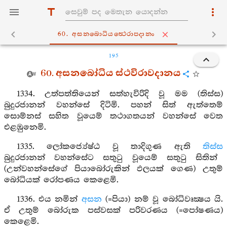
60. අසනබොධියත්‍ථෙරාපදානං
195
60. අසනබෝධිය ස්ථවිරාවදානය
1334. උත්පත්තියෙන් සත්හැවිරිදි වූ මම (තිස්ස)
බුදුරජානන් වහන්සේ දිටිමි. පහන් සිත් ඇත්තෙම්
සොම්නස් සහිත වූයෙම් තථාගතයන් වහන්සේ වෙත
එළඹුනෙමි.
1335. ලෝකජ්‍යේෂ්ඨ වූ තාදිගුණ ඇති
තිස්ස
බුදුරජානන් වහන්සේට සතුටු වූයෙම් සතුටු සිතින්
(උන්වහන්සේගේ පියාබෝරුකින් ඵලයක් ගෙණ) උතුම්
බෝධියක් රෝපණය කෙළෙමි.
1336. එය නමින්
අසන
(=පියා) නම් වූ බෝධිවෘක්‍ෂය යි.
ඒ උතුම් බෝරුක පස්වසක් පරිවරණය (=පෝෂණය)
කෙළෙමි.