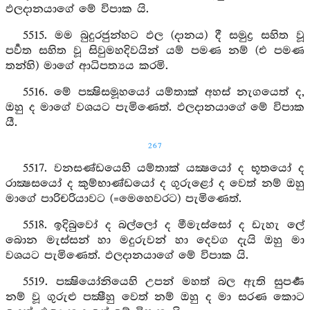
ඵලදානයාගේ මේ විපාක යි.
5515. මම බුදුරජුන්හට ඵල (දානය) දී සමුද්‍ර සහිත වූ
පර්‍වත සහිත වූ සිවුමහදිවයින් යම් පමණ නම් (එ පමණ
තන්හි) මාගේ ආධිපත්‍යය කරමි.
5516. මේ පක්‍ෂිසමූහයෝ යම්තාක් අහස් නැගයෙත් ද,
ඔහු ද මාගේ වශයට පැමිණෙත්. ඵලදානයාගේ මේ විපාක
යී.
267
5517. වනසණ්ඩයෙහි යම්තාක් යක්‍ෂයෝ ද භූතයෝ ද
රාක්‍ෂසයෝ ද කුම්භාණ්ඩයෝ ද ගුරුළෝ ද වෙත් නම් ඔහු
මාගේ පාරිචරියාවට (=මෙහෙවරට) පැමිණෙත්.
5518. ඉදිබුවෝ ද බල්ලෝ ද මීමැස්සෝ ද ඩැහැ ලේ
බොන මැස්සන් හා මදුරුවන් හා දෙවග දැයි ඔහු මා
වශයට පැමිණෙත්. ඵලදානයාගේ මේ විපාක යි.
5519. පක්‍ෂියෝනියෙහි උපන් මහත් බල ඇති සුපර්‍ණ
නම් වූ ගුරුළු පක්‍ෂීහු වෙත් නම් ඔහු ද මා සරණ කොට