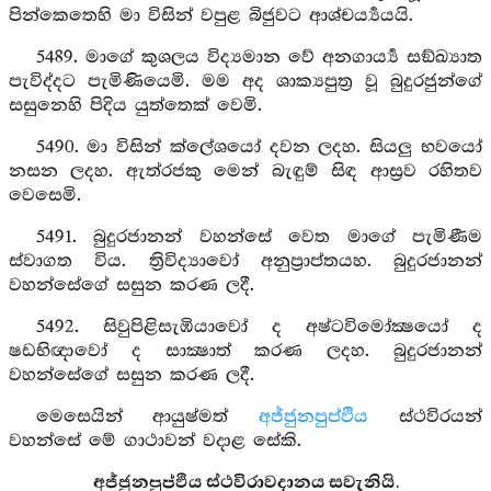
පින්කෙතෙහි මා විසින් වපුළ බිජුවට ආශ්චර්‍ය්‍යයයි.
5489. මාගේ කුශලය විද්‍යමාන වේ අනගාර්‍ය්‍ය සඞ්ඛ්‍යාත
පැවිද්දට පැමිණියෙමි. මම අද ශාක්‍යපුත්‍ර වූ බුදුරජුන්ගේ
සසුනෙහි පිදිය යුත්තෙක් වෙමි.
5490. මා විසින් ක්ලේශයෝ දවන ලදහ. සියලු භවයෝ
නසන ලදහ. ඇත්රජකු මෙන් බැඳුම් සිඳ ආස්‍රව රහිතව
වෙසෙමි.
5491. බුදුරජානන් වහන්සේ වෙත මාගේ පැමිණීම
ස්වාගත විය. ත්‍රිවිද්‍යාවෝ අනුප්‍රාප්තයහ. බුදුරජානන්
වහන්සේගේ සසුන කරණ ලදී.
5492. සිවුපිළිසැඹියාවෝ ද අෂ්ටවිමෝක්‍ෂයෝ ද
ෂඩභිඥාවෝ ද සාක්‍ෂාත් කරණ ලදහ. බුදුරජානන්
වහන්සේගේ සසුන කරණ ලදී.
මෙසෙයින් ආයුෂ්මත්
අජ්ජුනපුප්ඵිය
ස්ථවිරයන්
වහන්සේ මේ ගාථාවන් වදාළ සේකි.
අජ්ජුනපුප්ඵිය ස්ථවිරාවදානය සවැනියි.