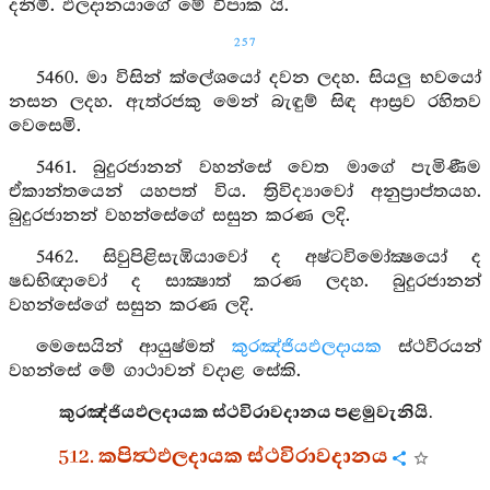
දනිමි. ඵලදානයාගේ මේ විපාක යි.
257
5460. මා විසින් ක්ලේශයෝ දවන ලදහ. සියලු භවයෝ
නසන ලදහ. ඇත්රජකු මෙන් බැඳුම් සිඳ ආස්‍රව රහිතව
වෙසෙමි.
5461. බුදුරජානන් වහන්සේ වෙත මාගේ පැමිණීම
ඒකාන්තයෙන් යහපත් විය. ත්‍රිවිද්‍යාවෝ අනුප්‍රාප්තයහ.
බුදුරජානන් වහන්සේගේ සසුන කරණ ලදි.
5462. සිවුපිළිසැඹියාවෝ ද අෂ්ටවිමෝක්‍ෂයෝ ද
ෂඩභිඥාවෝ ද සාක්‍ෂාත් කරණ ලදහ. බුදුරජානන්
වහන්සේගේ සසුන කරණ ලදි.
මෙසෙයින් ආයුෂ්මත්
කුරඤ්ජියඵලදායක
ස්ථවිරයන්
වහන්සේ මේ ගාථාවන් වදාළ සේකි.
කුරඤ්ජියඵලදායක ස්ථවිරාවදානය පළමුවැනියි.
512. කපිත්‍ථඵලදායක ස්ථවිරාවදානය