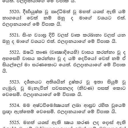
යෙත්. ඵලදානයාගේ මේ විපාක යි.
5520. දීර්‍ඝායුෂ්ක වූ ඍද්ධිමත් වූ මහත් යශස් ඇති යම්
නාගයෝ වෙත් නම් ඔහු ද මාගේ වශයට එත්.
ඵලදානයාගේ මේ විපාක යි.
5521. සිංහ ව්‍යාඝ්‍ර දිවි වලස් වෘක කරබානා වලස් යන
ඔහු ද මාගේ වශයට එත්. ඵලදානයාගේ මේ විපාක යි.
5522. ඔෂධි තෘණ (වෘක්‍ෂාදියෙහි) වාසය කරන්නා වූ ද
අහසෙහි වාසය කරන්නා වූ ද යම් දෙවියෝ වෙත් නම් ඒ
සියල්ලෝ මා සරණකොට යෙත්. ඵලදානයාගේ මේ විපාක
යි.
5523. දර්‍ශනයට අතිශයින් දුෂ්කර වූ ඉතා සියුම් වූ
ගැඹුරු වූ මැනැවින් පවසනලද (නිවණ) පසක් කොට
වෙසෙමි. ඵලදානයාගේ මේ විපාක යි.
5524. මම අෂ්ටවිමෝක්‍ෂයන් ලබා ආස්‍රව රහිත වූයෙම්
ප්‍රඥා ඇත්තෙම් වෙසෙමි. ඵලදානයාගේ මේ විපාක යි.
5525. මහත් යශස් ඇති ක්‍ෂය කරණ ලද දොස් ඇති