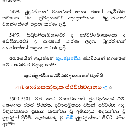
වෙසෙමි.
5498. බුදුරජානන් වහන්සේ වෙත මාගේ පැමිණීම
ස්වාගත විය. ත්‍රිවිද්‍යාවෝ අනුප්‍රාප්තයහ. බුදුරජානන්
වහන්සේගේ සසුන කරණ ලදී.
5499. සිවුපිළිසැඹියාවෝ ද අෂ්ටවිමෝක්‍ෂයෝ ද
ෂඩභිඥාවෝ ද සාක්‍ෂාත් කරණ ලදහ. බුදුරජානන්
වහන්සේගේ සසුන කරණ ලදී.
මෙසෙයින් ආයුෂ්මත්
කුටජපුප්ඵිය
ස්ථවිරයන් වහන්සේ
මේ ගාථාවන් වදාළ සේකි.
කුටජපුප්ඵිය ස්ථවිරාවදානය සත්වැනියි.
518. ඝෝසසඤ්ඤක ස්ථවිරාවදානය
5500-5501. මම පෙර මහවෙනෙහි මුවවැද්දෙක් වීමි.
කෙලෙස් රජස් විරහිත, දිව්‍යසමූහයා විසින් පිරිවරන ලද,
චතුස්සත්‍යය ප්‍රකාශ කරන්නා වූ අමාපදය දෙසන්නා වූ
බුදුරජුන් දිටිමි. ලෝකබන්‍ධු වූ
සිඛී
බුදුරජුන්ගේ මිහිරි ධර්‍මය
ඇසීමි.