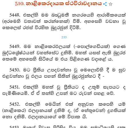
510. නාළිකෙරදායක ස්ථවිරාවදානය
5448. එකල්හි මම බන්‍ධුමතී නගරයෙහි ආරාමිකයෙක්
(අරමෙහි වතාවත් කරන්නෙක්) වීමි. අහසෙහි වඩනා වූ
කෙලෙස් රජස් විරහිත බුදුරජුන් දිටිමි.
255
5449. මම නාළිකෙරඵලයක් (-පොල්ගෙඩියක්) ගෙණ
බුද්ධශ්‍රේෂ්ඨයන් වහන්සේට දුනිමි. මහත් යසස් ඇති බුදුරජ
තෙමේ අහසෙහි සිටියේ ම එය පිළිගෙණ වදාළේ ය.
5450. මට ප්‍රීතිය උපදවන්නා වූ මෙලොව්හි දී ම සුව
එළවන්නා වූ ඵලය පහන් සිතින් බුදුරජුන්හට දී -
5451. එකල්හි මහත් වූ ප්‍රීතියට ද උතුම් සැපයට ද
පැමිණියෙමි. ඒ ඒ තන්හි උපන් මට රුවන් පහළ වේ.
5452. එකල්හි මෙයින් එක් අනූවන කපෙහි යම්
(නාළිකෙර) ඵලදානයක් දුනිම් ද, (ඒ හේතුවෙන්) දුගතියක්
නො දනිමි. ඵලදානයාගේ මේ විපාක යි.
5453. මාගේ දිවැස පිරිසිදු විය. මම සමාධියෙහි දක්‍ෂ