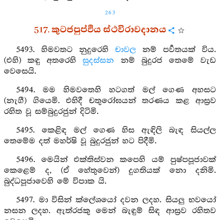
263
517. කුටජපුප්ඵිය ස්ථවිරාවදානය
5493. හිමවතට නුදුරෙහි
චාවල
නම් පර්‍වතයක් විය.
(එහි) කඳු අතරෙහි
සුදස්සන
නම් බුදුරජ තෙමේ වැඩ
වෙසෙයි.
5494. මම හිමවතෙහි හටගත් මල් ගෙණ අහසට
(නැගී) ගියෙමි. එහිදී චතුරෝඝයන් තරණය කළ ආස්‍රව
රහිත වූ සම්බුදුරජුන් දිටිමි.
5495. කෙළිඳ මල් ගෙණ හිස ඇඳිලි බැඳ සියල්ල
තෙමේම දත් මහර්ෂි වූ බුදුරජුන් හට පිදීමි.
5496. මෙයින් එක්තිස්වන කපෙහි යම් පුෂ්පපූජාවක්
කෙළෙම් ද, (ඒ හේතුවෙන්) දුගතියක් නො දනිමි.
බුද්ධපූජාවෙහි මේ විපාක යි.
5497. මා විසින් ක්ලේශයෝ දවන ලදහ. සියලු භවයෝ
නසන ලදහ. ඇත්රජකු මෙන් බැඳුම් සිඳ ආස්‍රව රහිතව