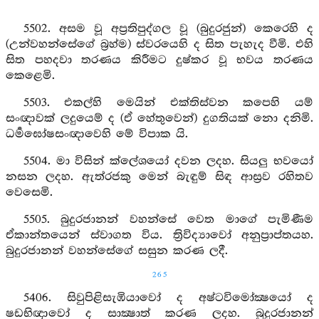
5502. අසම වූ අප්‍රතිපුද්ගල වූ (බුදුරජුන්) කෙරෙහි ද
(උන්වහන්සේගේ බ්‍රහ්ම) ස්වරයෙහි ද සිත පැහැද වීමි. එහි
සිත පහදවා තරණය කිරීමට දුෂ්කර වූ භවය තරණය
කෙළෙමි.
5503. එකල්හි මෙයින් එක්තිස්වන කපෙහි යම්
සංඥාවක් ලදුයෙම් ද (ඒ හේතුවෙන්) දුගතියක් නො දනිමි.
ධර්‍මඝෝෂසංඥාවෙහි මේ විපාක යි.
5504. මා විසින් ක්ලේශයෝ දවන ලදහ. සියලු භවයෝ
නසන ලදහ. ඇත්රජකු මෙන් බැඳුම් සිඳ ආස්‍රව රහිතව
වෙසෙමි.
5505. බුදුරජානන් වහන්සේ වෙත මාගේ පැමිණීම
ඒකාන්තයෙන් ස්වාගත විය. ත්‍රිවිද්‍යාවෝ අනුප්‍රාප්තයහ.
බුදුරජානන් වහන්සේගේ සසුන කරණ ලදී.
265
5406. සිවුපිළිසැඹියාවෝ ද අෂ්ටවිමෝක්‍ෂයෝ ද
ෂඩභිඥාවෝ ද සාක්‍ෂාත් කරණ ලදහ. බුදුරජානන්