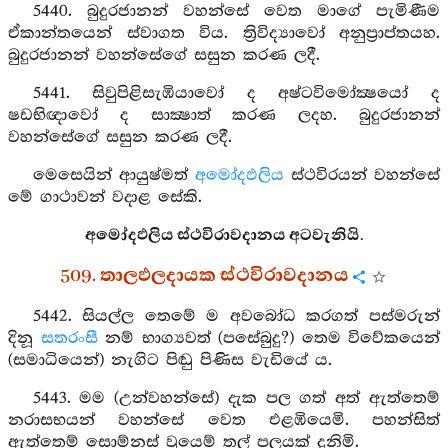
5440. බුදුරජානන් වහන්සේ වෙත මාගේ පැමිණීම
ඒකාන්තයෙන් ස්වාගත විය. ත්‍රිවිද්‍යාවෝ අනුප්‍රාප්තයහ.
බුදුරජානන් වහන්සේගේ සසුන කරණ ලදී.
5441. සිවුපිළිසැඹියාවෝ ද අෂ්ටවිමෝක්‍ෂයෝ ද
ෂඩභිඥාවෝ ද සාක්‍ෂාත් කරණ ලදහ. බුදුරජානන්
වහන්සේගේ සසුන කරණ ලදී.
මෙසෙයින් ආයුෂ්මත්
අමෝදඵලිය
ස්ථවිරයන් වහන්සේ
මේ ගාථාවන් වදාළ සේකි.
අමෝදඵලිය ස්ථවිරාවදානය අටවැනියි.
509. තාලඵලදායක ස්ථවිරාවදානය
5442. සියල්ල තෙමේ ම අවබෝධ කරගත් පස්මරුන්
දිනූ
සතරංසී
නම් භාග්‍යවත් (පසේබුදු?) තෙම විවේකයෙන්
(සමාධියෙන්) නැගිට පිඬු පිණිස වැඩියේ ය.
5443. මම (උන්වහන්සේ) දැක පල ගත් අත් ඇත්තෙම්
නරාසභයන් වහන්සේ වෙත එළඹියෙමි. පහන්සිත්
ඇත්තෙම් සොම්නස් වූයෙම් තල් පලයක් දුනිමි.