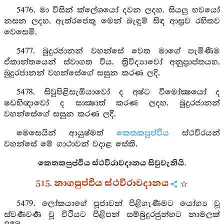
5476. මා විසින් ක්ලේශයෝ දවන ලදහ. සියලු භවයෝ
නසන ලදහ. ඇත්රජෙකු මෙන් බැඳුම් සිඳ ආස්‍රව රහිතව
වෙසෙමි.
5477. බුදුරජානන් වහන්සේ වෙත මාගේ පැමිණීම
ඒකාන්තයෙන් ස්වාගත විය. ත්‍රිවිද්‍යාවෝ අනුප්‍රාප්තයහ.
බුදුරජානන් වහන්සේගේ සසුන කරණ ලදි.
5478. සිවුපිළිසැඹියාවෝ ද අෂ්ට විමෝක්‍ෂයෝ ද
ෂඩභිඥාවෝ ද සාක්‍ෂාත් කරණ ලදහ. බුදුරජානන්
වහන්සේගේ සසුන කරණ ලදී.
මෙසෙයින් ආයුෂ්මත්
කෙතකපුප්ඵිය
ස්ථවිරයන්
වහන්සේ මේ ගාථාවන් වදාළ සේකි.
කෙතකපුප්ඵිය ස්ථවිරාවදානය සිවුවැනියි.
515. නාගපුප්ඵිය ස්ථවිරාවදානය
5479. ලෝකයාගේ පූජාවන් පිළිගැණීමට යෝග්‍ය වූ
ස්වර්‍ණවර්‍ණ වූ වීථියට පිළිපන් සම්බුදුරජුන්හට නාමලක්