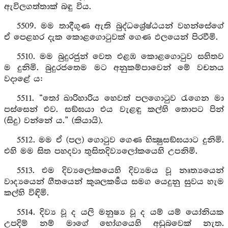
ඇවිලගත්තාක් බඳු විය.
5509. මම තාදීගුණ ඇති බුද්ධශ්‍රේෂ්ඨයන් වහන්සේගේ
ඒ පෙළහර දැක කොළගොටුවක් ගෙණ ඵලයෙන් පිරවීමි.
5510. මම බුදුරජුන් වෙත එළඹ කොළගොටුව සහිතව
ම දුනිමි. බුදුරජතෙම මට අනුකම්පාවෙන් මේ වචනය
වදාළේ ය:
5511. “තෝ ඛාරිහාරිය හෙවත් පලගොටුව රැගෙන මා
පස්සෙන් එව. සඞ්ඝයා එය වැළඳු කල්හි තොපට පින්
(සිදු) වන්නේ ය.” (කියායි).
5512. මම ඒ (පල) ගොටුව ගෙණ භික්‍ෂුසඞ්ඝයාට දුනිමි.
එහි මම සිත පහදවා තුසිතදිව්‍යලෝකයෙහි උපනිමි.
5513. එම දිව්‍යලෝකයෙහි දිව්‍යමය වූ නෘත්‍යයෙන්
වාද්‍යයෙන් ගීතයෙන් කුශලකර්‍මය සමග යෙදුනු සුවය හැම
කල්හි විඳිමි.
5514. දිව්‍ය වූ ද යලි මනුෂ්‍ය වූ ද යම් යම් යෝනියක
උපදිම් නම් මාගේ භෝගයෙහි අඩුබවෙක් නැත.