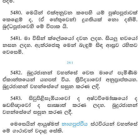
පිදීමි.
5480. මෙයින් එක්අනූවන කපෙහි යම් පුෂ්පපූජාවක්
කෙළෙම් ද, (ඒ හේතුවෙන්) දුගතියක් නො දනිමි.
බුද්ධපූජාවෙහි මේ විපාක යි.
5481. මා විසින් ක්ලේශයෝ දවන ලදහ. සියලු භවයෝ
නසන ලදහ. ඇත්රජෙකු මෙන් බැඳුම් සිඳ ආස්‍රව රහිතව
වෙසෙමි.
261
5482. බුදුරජානන් වහන්සේ වෙත මාගේ පැමිණීම
ඒකාන්තයෙන් යහපත් විය. ත්‍රිවිද්‍යාවෝ අනුප්‍රාප්තයහ.
බුදුරජානන් වහන්සේගේ සසුන කරණ ලදි.
5483. සිවුපිළිසැඹියාවෝ ද අෂ්ටවිමෝක්‍ෂයෝ ද
ෂඩභිඥාවෝ ද සාක්‍ෂාත් කරණ ලදහ. බුදුරජානන්
වහන්සේගේ සසුන කරණ ලදී.
මෙසෙයින් ආයුෂ්මත්
නාගපුප්ඵිය
ස්ථවිරයන් වහන්සේ
මේ ගාථාවන් වදාළ සේකි.