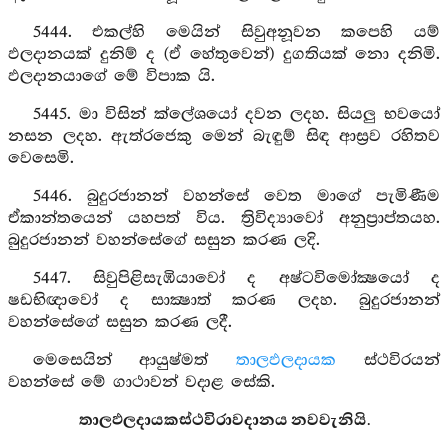
5444. එකල්හි මෙයින් සිවුඅනූවන කපෙහි යම්
ඵලදානයක් දුනිම් ද (ඒ හේතුවෙන්) දුගතියක් නො දනිමි.
ඵලදානයාගේ මේ විපාක යි.
5445. මා විසින් ක්ලේශයෝ දවන ලදහ. සියලු භවයෝ
නසන ලදහ. ඇත්රජෙකු මෙන් බැඳුම් සිඳ ආස්‍රව රහිතව
වෙසෙමි.
5446. බුදුරජානන් වහන්සේ වෙත මාගේ පැමිණීම
ඒකාන්තයෙන් යහපත් විය. ත්‍රිවිද්‍යාවෝ අනුප්‍රාප්තයහ.
බුදුරජානන් වහන්සේගේ සසුන කරණ ලදි.
5447. සිවුපිළිසැඹියාවෝ ද අෂ්ටවිමෝක්‍ෂයෝ ද
ෂඩභිඥාවෝ ද සාක්‍ෂාත් කරණ ලදහ. බුදුරජානන්
වහන්සේගේ සසුන කරණ ලදී.
මෙසෙයින් ආයුෂ්මත්
තාලඵලදායක
ස්ථවිරයන්
වහන්සේ මේ ගාථාවන් වදාළ සේකි.
තාලඵලදායකස්ථවිරාවදානය නවවැනියි.