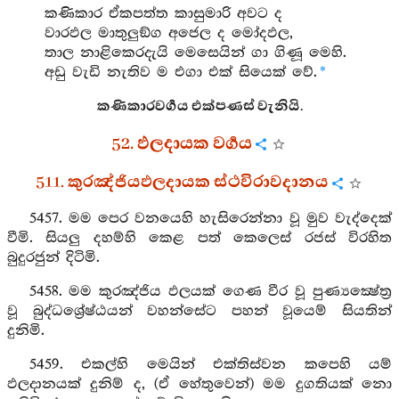
කණිකාර ඒකපත්ත කාසුමාරි අවට ද
වාරඵල මාතුලුඞ්ග අජෙල ද මෝදඵල,
තාල නාළිකෙරදැයි මෙසෙයින් ගා ගිණූ මෙහි.
අඩු වැඩි නැතිව ම එගා එක් සියෙක් වේ.
*
කණිකාරවර්‍ගය එක්පණස් වැනියි.
52. ඵලදායක වර්‍ගය
511. කුරඤ්ජියඵලදායක ස්ථවිරාවදානය
5457. මම පෙර වනයෙහි හැසිරෙන්නා වූ මුව වැද්දෙක්
වීමි. සියලු දහම්හි කෙළ පත් කෙලෙස් රජස් විරහිත
බුදුරජුන් දිටිමි.
5458. මම කුරඤ්ජිය ඵලයක් ගෙණ වීර වූ පුණ්‍යක්‍ෂේත්‍ර
වූ බුද්ධශ්‍රේෂ්ඨයන් වහන්සේට පහන් වූයෙම් සියතින්
දුනිමි.
5459. එකල්හි මෙයින් එක්තිස්වන කපෙහි යම්
ඵලදානයක් දුනිම් ද, (ඒ හේතුවෙන්) මම දුගතියක් නො