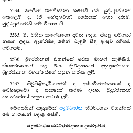
5534. මෙයින් එක්තිස්වන කපෙහි යම් බුද්ධපූජාවක්
කෙළෙම් ද, (ඒ හේතුවෙන්) දුගතියක් නො දනිමි.
බුද්ධපූජාවෙහි මේ විපාක යි.
5535. මා විසින් ක්ලේශයෝ දවන ලදහ. සියලු භවයෝ
නසන ලදහ. ඇත්රජකු මෙන් බැඳුම් සිඳ ආස්‍රව රහිතව
වෙසෙමි.
5536. බුදුරජානන් වහන්සේ වෙත මාගේ පැමිණීම
ඒකාන්තයෙන් භද්‍ර විය. ත්‍රිවිද්‍යාවෝ අනුප්‍රාප්තයහ.
බුදුරජානන් වහන්සේගේ සසුන කරණ ලදි.
5537. සිවුපිළිසැඹියාවෝ ද අෂ්ටවිමෝක්‍ෂයෝ ද
ෂඩභිඥාවෝ ද සාක්‍ෂාත් කරණ ලදහ. බුදුරජානන්
වහන්සේගේ සසුන කරණ ලදී.
මෙසෙයින් ආයුෂ්මත්
පදුමධාරක
ස්ථවිරයන් වහන්සේ
මේ ගාථාවන් වදාළ සේකි.
පදුමධාරක ස්ථවිරාවදානය දසවැනියි.