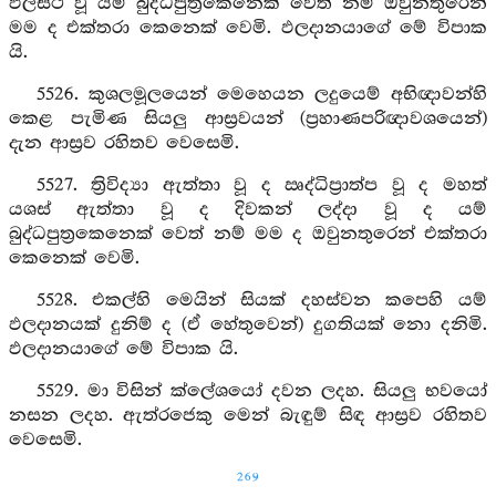
ඵලස්ථ වූ යම් බුද්ධපුත්‍රකෙනෙක් වෙත් නම් ඔවුනතුරෙන්
මම ද එක්තරා කෙනෙක් වෙමි. ඵලදානයාගේ මේ විපාක
යි.
5526. කුශලමූලයෙන් මෙහෙයන ලදුයෙම් අභිඥාවන්හි
කෙළ පැමිණ සියලු ආස්‍රවයන් (ප්‍රහාණපරිඥාවශයෙන්)
දැන ආස්‍රව රහිතව වෙසෙමි.
5527. ත්‍රිවිද්‍යා ඇත්තා වූ ද ඍද්ධිප්‍රාත්ප වූ ද මහත්
යශස් ඇත්තා වූ ද දිවකන් ලද්දා වූ ද යම්
බුද්ධපුත්‍රකෙනෙක් වෙත් නම් මම ද ඔවුනතුරෙන් එක්තරා
කෙනෙක් වෙමි.
5528. එකල්හි මෙයින් සියක් දහස්වන කපෙහි යම්
ඵලදානයක් දුනිම් ද (ඒ හේතුවෙන්) දුගතියක් නො දනිමි.
ඵලදානයාගේ මේ විපාක යි.
5529. මා විසින් ක්ලේශයෝ දවන ලදහ. සියලු භවයෝ
නසන ලදහ. ඇත්රජෙකු මෙන් බැඳුම් සිඳ ආස්‍රව රහිතව
වෙසෙමි.
269