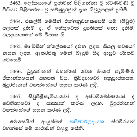
5463. ලෝකයාගේ පූජාවන් පිළිගන්නා වූ ස්වර්‍ණවර්‍ණ වූ
වීථියට පිළිපන්නා වූ සම්බුදුරජුන් දැක ගිවුලූපලක් දුනිමි.
5464. එකල්හි මෙයින් එක්අනූවනකපෙහි යම් (ගිවුළු)
පලයක් දුනිම් ද, ඒ හේතුවෙන් දුගතියක් නො දනිමි.
ඵලදානයාගේ මේ විපාක යි.
5465. මා විසින් ක්ලේශයෝ දවන ලදහ. සියලු භවයෝ
නසන ලදහ. ඇත්රජකු මෙන් බැඳුම් සිඳ ආස්‍රව රහිතව
වෙසෙමි.
5466. බුදුරජානන් වහන්සේ වෙත මාගේ පැමිණීම
ඒකාන්තයෙන් යහපත් විය. ත්‍රිවිද්‍යාවෝ අනුප්‍රාප්තයහ.
බුදුරජානන් වහන්සේගේ සසුන කරණ ලදි.
5467. සිවුපිළිසැඹියාවෝ ද අෂ්ටවිමෝක්‍ෂයෝ ද
ෂඩභිඥාවෝ ද සාක්‍ෂාත් කරණ ලදහ. බුදුරජානන්
වහන්සේගේ සසුන කරණ ලදී.
මෙසෙයින් ආයුෂ්මත්
කපිත්‍ථඵලදායක
ස්ථවිරයන්
වහන්සේ මේ ගාථාවන් වදාළ සේකි.