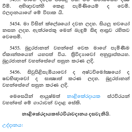
වීමි. අභිඥාවන්හි කෙළ පැමිණියෙම් ද වෙමි.
ඵලදානයාගේ මේ විපාක යි.
5454. මා විසින් ක්ලේශයෝ දවන ලදහ. සියලු භවයෝ
නසන ලදහ. ඇත්රජෙකු මෙන් බැඳුම් සිඳ ආස්‍රව රහිතව
වෙසෙමි.
5455. බුදුරජානන් වහන්සේ වෙත මාගේ පැමිණීම
ඒකාන්තයෙන් යහපත් විය. ත්‍රිවිද්‍යාවෝ අනුප්‍රාප්තයහ.
බුදුරජානන් වහන්සේගේ සසුන කරණ ලදි.
5456. සිවුපිළිසැඹියාවෝ ද අෂ්ටවිමෝක්‍ෂයෝ ද
ෂඩභිඥාවෝ ද සාක්‍ෂාත් කරණ ලදහ. බුදුරජානන්
වහන්සේගේ සසුන කරණ ලදි.
මෙසෙයින් ආයුෂ්මත්
නාළිකේරදායක
ස්ථවිරයන්
වහන්සේ මේ ගාථාවන් වදාළ සේකි.
නාළිකේරදායකස්ථවිරාවදානය දසවැනියි.
උද්දානය: