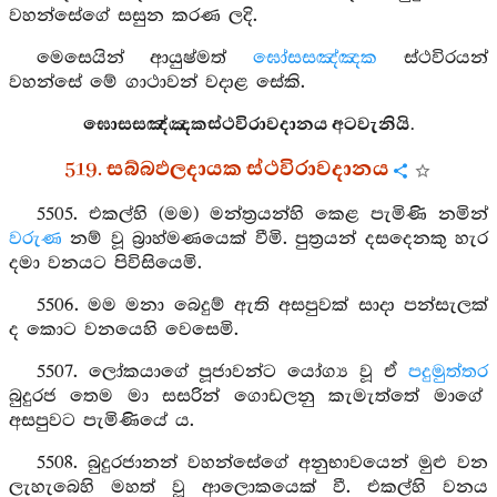
වහන්සේගේ සසුන කරණ ලදි.
මෙසෙයින් ආයුෂ්මත්
ඝෝසසඤ්ඤක
ස්ථවිරයන්
වහන්සේ මේ ගාථාවන් වදාළ සේකි.
ඝොසසඤ්ඤකස්ථවිරාවදානය අටවැනියි.
519. සබ්බඵලදායක ස්ථවිරාවදානය
5505. එකල්හි (මම) මන්ත්‍රයන්හි කෙළ පැමිණි නමින්
වරුණ
නම් වූ බ්‍රාහ්මණයෙක් වීමි. පුත්‍රයන් දසදෙනකු හැර
දමා වනයට පිවිසියෙමි.
5506. මම මනා බෙදුම් ඇති අසපුවක් සාදා පන්සැලක්
ද කොට වනයෙහි වෙසෙමි.
5507. ලෝකයාගේ පූජාවන්ට යෝග්‍ය වූ ඒ
පදුමුත්තර
බුදුරජ තෙම මා සසරින් ගොඩලනු කැමැත්තේ මාගේ
අසපුවට පැමිණියේ ය.
5508. බුදුරජානන් වහන්සේගේ අනුභාවයෙන් මුළු වන
ලැහැබෙහි මහත් වූ ආලොකයෙක් වී. එකල්හි වනය