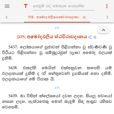
508. අමොදඵලියෙත්‍ථෙරාපදානං
251
508. අමෝදඵලිය ස්ථවිරාවදානය
5437. ලෝකයාගේ පූජාවන් පිළිගන්නා වූ ස්වර්‍ණවර්‍ණ වූ
වීථියට පිළිපන්නා වූ සම්බුදුරජුන් (දැක) අමෝද ඵලයක්
දුනිමි.
5438. එකල්හි මෙයින් එක්අනූවන කපෙහි යම්
ඵලදානයක් දුනිම් ද (ඒ හේතුවෙන්) දුගතියක් නො දනිමි.
ඵලදානයාගේ මේ විපාක යි.
253
5439. මා විසින් ක්ලේශයෝ දවන ලදහ. සියලු භවයෝ
නසන ලදහ. ඇත්රජෙකු මෙන් බැඳුම් සිඳ ආස්‍රව රහිතව
වෙසෙමි.