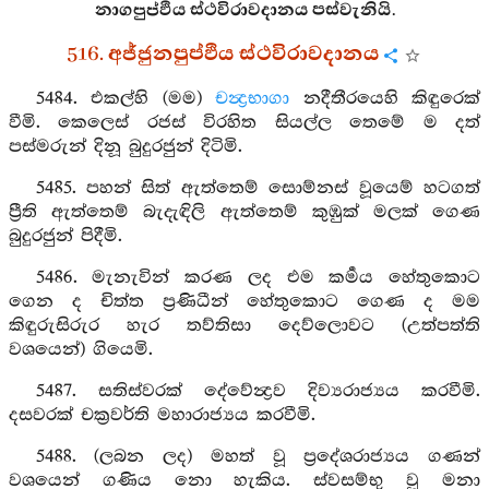
නාගපුප්ඵිය ස්ථවිරාවදානය පස්වැනියි.
516. අජ්ජුනපුප්ඵිය ස්ථවිරාවදානය
5484. එකල්හි (මම)
චන්‍ද්‍රභාගා
නදීතීරයෙහි කිඳුරෙක්
වීමි. කෙලෙස් රජස් විරහිත සියල්ල තෙමේ ම දත්
පස්මරුන් දිනූ බුදුරජුන් දිටිමි.
5485. පහන් සිත් ඇත්තෙම් සොම්නස් වූයෙම් හටගත්
ප්‍රීති ඇත්තෙම් බැදැඳිලි ඇත්තෙම් කුඹුක් මලක් ගෙණ
බුදුරජුන් පිදීමි.
5486. මැනැවින් කරණ ලද එම කර්‍මය හේතුකොට
ගෙන ද චිත්ත ප්‍රණිධීන් හේතුකොට ගෙණ ද මම
කිඳුරුසිරුර හැර තව්තිසා දෙව්ලොවට (උත්පත්ති
වශයෙන්) ගියෙමි.
5487. සතිස්වරක් දේවේන්‍ද්‍රව දිව්‍යරාජ්‍යය කරවීමි.
දසවරක් චක්‍රවර්ති මහාරාජ්‍යය කරවීමි.
5488. (ලබන ලද) මහත් වූ ප්‍රදේශරාජ්‍යය ගණන්
වශයෙන් ගණිය නො හැකිය. ස්වසම්භු වූ මනා