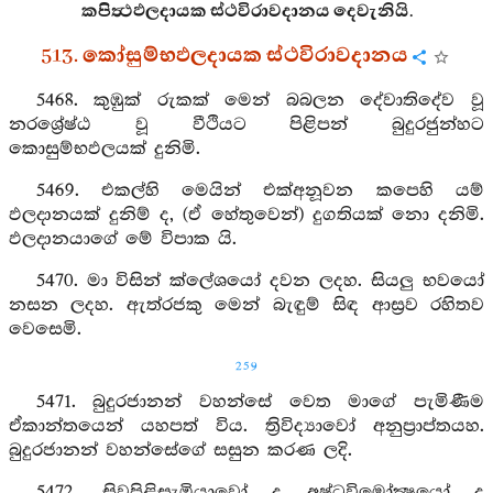
කපිත්‍ථඵලදායක ස්ථවිරාවදානය දෙවැනියි.
513. කෝසුම්භඵලදායක ස්ථවිරාවදානය
5468. කුඹුක් රුකක් මෙන් බබලන දේවාතිදේව වූ
නරශ්‍රේෂ්ඨ වූ වීථියට පිළිපන් බුදුරජුන්හට
කොසුම්භඵලයක් දුනිමි.
5469. එකල්හි මෙයින් එක්අනූවන කපෙහි යම්
ඵලදානයක් දුනිම් ද, (ඒ හේතුවෙන්) දුගතියක් නො දනිමි.
ඵලදානයාගේ මේ විපාක යි.
5470. මා විසින් ක්ලේශයෝ දවන ලදහ. සියලු භවයෝ
නසන ලදහ. ඇත්රජකු මෙන් බැඳුම් සිඳ ආස්‍රව රහිතව
වෙසෙමි.
259
5471. බුදුරජානන් වහන්සේ වෙත මාගේ පැමිණීම
ඒකාන්තයෙන් යහපත් විය. ත්‍රිවිද්‍යාවෝ අනුප්‍රාප්තයහ.
බුදුරජානන් වහන්සේගේ සසුන කරණ ලදි.
5472. සිවුපිළිසැඹියාවෝ ද අෂ්ටවිමෝක්‍ෂයෝ ද