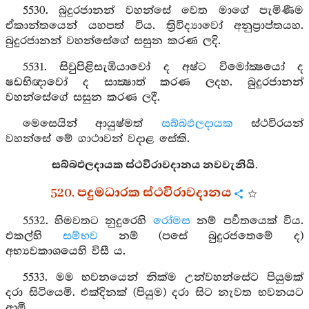
5530. බුදුරජානන් වහන්සේ වෙත මාගේ පැමිණීම
ඒකාන්තයෙන් යහපත් විය. ත්‍රිවිද්‍යාවෝ අනුප්‍රාප්තයහ.
බුදුරජානන් වහන්සේගේ සසුන කරණ ලදි.
5531. සිවුපිළිසැඹියාවෝ ද අෂ්ට විමෝක්‍ෂයෝ ද
ෂඩභිඥාවෝ ද සාක්‍ෂාත් කරණ ලදහ. බුදුරජානන්
වහන්සේගේ සසුන කරණ ලදී.
මෙසෙයින් ආයුෂ්මත්
සබ්බඵලදායක
ස්ථවිරයන්
වහන්සේ මේ ගාථාවන් වදාළ සේකි.
සබ්බඵලදායක ස්ථවිරාවදානය නවවැනියි.
520. පදුමධාරක ස්ථවිරාවදානය
5532. හිමවතට නුදුරෙහි
රෝමස
නම් පර්‍වතයෙක් විය.
එකල්හි
සම්භව
නම් (පසේ බුදුරජතෙමේ ද)
අභ්‍යවකාශයෙහි විසී ය.
5533. මම භවනයෙන් නික්ම උන්වහන්සේට පියුමක්
දරා සිටියෙමි. එක්දිනක් (පියුම) දරා සිට නැවත භවනයට
ආමි.