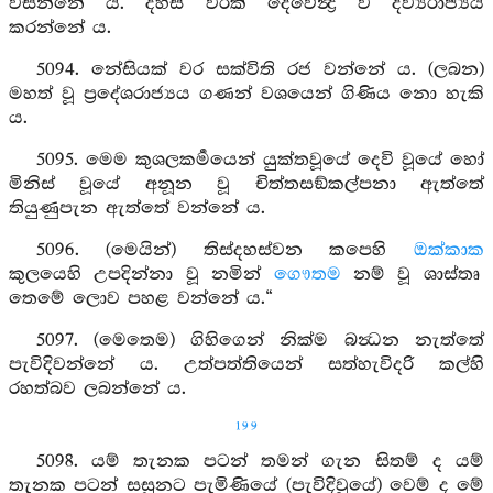
වසන්නේ ය. දහස් වරක් දේවේන්‍ද්‍ර ව දිව්‍යරාජ්‍යය
කරන්නේ ය.
5094. නේසියක් වර සක්විති රජ වන්නේ ය. (ලබන)
මහත් වූ ප්‍රදේශරාජ්‍යය ගණන් වශයෙන් ගිණිය නො හැකි
ය.
5095. මෙම කුශලකර්‍මයෙන් යුක්තවූයේ දෙවි වූයේ හෝ
මිනිස් වූයේ අනූන වූ චිත්තසඞ්කල්පනා ඇත්තේ
තියුණුපැන ඇත්තේ වන්නේ ය.
5096. (මෙයින්) තිස්දහස්වන කපෙහි
ඔක්කාක
කුලයෙහි උපදින්නා වූ නමින්
ගෞතම
නම් වූ ශාස්තෘ
තෙමේ ලොව පහළ වන්නේ ය.“
5097. (මෙතෙම) ගිහිගෙන් නික්ම බන්‍ධන නැත්තේ
පැවිදිවන්නේ ය. උත්පත්තියෙන් සත්හැවිදරි කල්හි
රහත්බව ලබන්නේ ය.
199
5098. යම් තැනක පටන් තමන් ගැන සිතම් ද යම්
තැනක පටන් සසුනට පැමිණියේ (පැවිදිවූයේ) වෙම් ද මේ