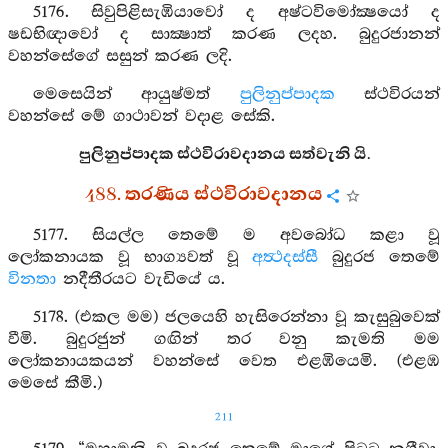
5176. සිවුපිළිසැඹියාවෝ ද අෂ්ටවිමෝක්‍ෂයෝ ද
ෂඩභිඥාවෝ ද සාක්‍ෂාත් කරණ ලදහ. බුදුරජානන්
වහන්සේගේ සසුන් කරණ ලදි.
මෙසෙයින් ආයුෂ්මත්
පුලිනුප්පාදක
ස්ථවිරයන්
වහන්සේ මේ ගාථාවන් වදාළ සේකි.
පුලිනුප්පාදක ස්ථවිරාවදානය සත්වැනි යි.
488. තරණිය ස්ථවිරාවදානය
5177. සියල්ල තෙමේ ම අවබෝධ කළා වූ
ලෝකනායක වූ භාග්‍යවත් වූ
අත්‍ථදස්සී
බුදුරජ තෙමේ
විනතා
නදීතීරයට වැඩියේ ය.
5178. (එකල මම) ජලයෙහි හැසිරෙන්නා වූ කැසුබුවෙක්
වීමි. බුදුරජුන් ගඟින් තර වනු කැමති මම
ලෝකනායකයන් වහන්සේ වෙත එළඹියෙමි. (එළඹ
මෙසේ කීමි.)
211