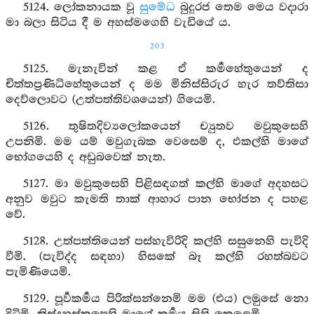
5124. ලෝකනායක වූ
සුමේධ
බුදුරජ තෙම මෙය වදාරා
මා බලා සිටිය දී ම අහස්මගෙහි වැඩියේ ය.
203
5125. මැනැවින් කළ ඒ කර්‍මහේතුයෙන් ද
චිත්තප්‍රණිධිහේතුයෙන් ද මම මිනිස්සිරුර හැර තව්තිසා
දෙව්ලොවට (උත්පත්තිවශයෙන්) ගියෙමි.
5126. තුෂිතදිව්‍යලෝකයෙන් ච්‍යුතව මවුකුසෙහි
උපනිමි. මම යම් මවුගැබක වෙසෙම් ද, එකල්හි මාගේ
භෝගයෙහි ද අඩුබවෙක් නැත.
5127. මා මවුකුසෙහි පිළිසඳගත් කල්හි මාගේ අදහසට
අනුව මවුට කැමති තාක් ආහාර පාන භෝජන ද පහළ
වේ.
5128. උත්පත්තියෙන් පස්හැවිරිදි කල්හි සසුනෙහි පැවිදි
වීමි. (පැවිද්ද සඳහා) හිසකේ බෑ කල්හි රහත්බවට
පැමිණියෙමි.
5129. පූර්‍වකර්‍මය පිරික්සන්නෙමි මම (එය) ලමුසේ නො