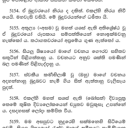
මුළු පොළොව ආකාර සයකින් කම්පා කෙරෙත්.
5154. ඒ බුදුවරයෝ නිරය ද දකිත්. එකල්හි නිරය නිවී
යෙයි. මහවැසි වසියි. මේ බුදුවරයන්ගේ ධර්‍මතා යි.
5155. අතුල්‍ය (=අසම) වූ මහත් යශස් ඇති අතිශ්‍රේෂ්ඨ වූ
ඒ බුදුවරයෝ රූපකාය සම්පත්තියෙන් නොඉක්මවනු
හැක්කෝ ය. තථාගතවරයෝ අප්‍රමේය ගුණ ඇත්තෝ ය.
5156. සියලු ශිෂ්‍යයෝ මාගේ වචනය ගෞරව සහිතව
සතුටින් පිළිගත්තාහු ය. වචනයට අනුව ශක්ති පමණින්
බල පමණින් පිළිපැද්දාහු ය.
5157. ස්වකීය කර්‍මාභිලාෂී වූ (ඔහු) මාගේ වචනය
අදහන්නාහු බුදුබවට නැමී ගිය සිත් ඇත්තාහු වැලිසෑය
පුදත්.
5158. එකල්හි මහත් සශස් ඇති (බෝසත්) දිව්‍යපුත්‍ර
තෙමේ තුෂිත දිව්‍යලෝකයෙන් ච්‍යුතව මවුකුසැ උපන්නේ
ය. දසදහසක් ලෝදා කම්පිත වීය.
5159. මම අසපුවට නුදුරෙහි සක්මනෙහි සිටියෙම්