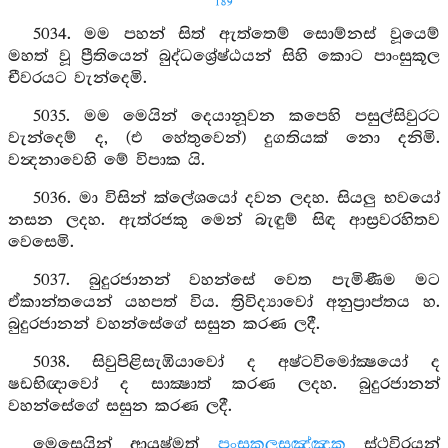
189
5034. මම පහන් සිත් ඇත්තෙම් සොම්නස් වූයෙම්
මහත් වූ ප්‍රීතියෙන් බුද්ධශ්‍රේෂ්ඨයන් සිහි කොට පාංසුකූල
චීවරයට වැන්දෙමි.
5035. මම මෙයින් දෙයානූවන කපෙහි පසුල්සිවුරට
වැන්දෙම් ද, (එ හේතුවෙන්) දුගතියක් නො දනිමි.
වන්‍දනාවෙහි මේ විපාක යි.
5036. මා විසින් ක්ලේශයෝ දවන ලදහ. සියලු භවයෝ
නසන ලදහ. ඇත්රජකු මෙන් බැඳුම් සිඳ ආස්‍රවරහිතව
වෙසෙමි.
5037. බුදුරජානන් වහන්සේ වෙත පැමිණීම මට
ඒකාන්තයෙන් යහපත් විය. ත්‍රිවිද්‍යාවෝ අනුප්‍රාප්තය හ.
බුදුරජානන් වහන්සේගේ සසුන කරණ ලදී.
5038. සිවුපිළිසැඹියාවෝ ද අෂ්ටවිමෝක්‍ෂයෝ ද
ෂඩභිඥාවෝ ද සාක්‍ෂාත් කරණ ලදහ. බුදුරජානන්
වහන්සේගේ සසුන කරණ ලදී.
මෙසෙයින් ආයුෂ්මත්
පංසුකූලසඤ්ඤක
ස්ථවිරයන්