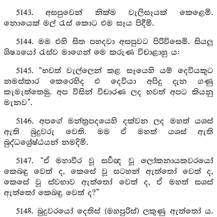
5143. අසපුවෙන් නික්ම වැලිසෑයක් කෙළෙමි.
නොයෙක් මල් රැස් කොට එම සෑය පිදීමි.
5144. මම එහි සිත පහදවා අසපුවට පිරිවිසෙමි. සියලු
ශිෂ්‍යයෝ රැස්ව මාගෙන් මෙ කරුණ විචාළාහු ය:
5145. “භවත් වැල්ලෙන් කළ සෑයෙහි යම් දෙවියකුට
නමස්කාර කෙරෙහිද එ දෙවියා අපිදු දැන ගණු
කැමැත්තෙමු. අප විසින් විචාරණ ලද භවත් අපට කියනු
මැනව”.
5146. අපගේ මන්ත්‍රපදයෙහි දක්වන ලද මහත් යශස්
ඇති බුදුවරු වෙති. මම ඒ මහත් යශස් ඇති
බුද්ධශ්‍රේෂ්ඨයන් නමදිමි.
5147. “ඒ මහාවීර වූ සර්‍වඥ වූ ලෝකනායකවරයෝ
කෙබඳු වෙත් ද, කෙසේ වූ සටහන් ඇත්තෝ වෙත් ද,
කෙසේ වූ ස්වභාව ඇත්තෝ වෙත් ද, ඒ මහත් සශස්
ඇත්තෝ කෙබඳු වෙත් ද?”
5148. බුදුවරයෝ දෙතිස් (මහපුරිස්) ලකුණු ඇත්තෝ ය.