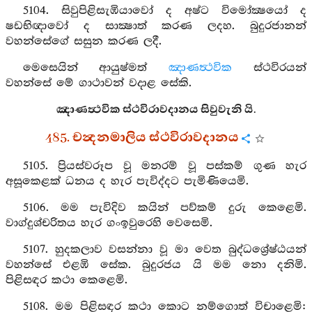
5104. සිවුපිළිසැඹියාවෝ ද අෂ්ට විමෝක්‍ෂයෝ ද
ෂඩභිඥාවෝ ද සාක්‍ෂාත් කරණ ලදහ. බුදුරජානන්
වහන්සේගේ සසුන කරණ ලදී.
මෙසෙයින් ආයුෂ්මත්
ඤාණත්‍ථවික
ස්ථවිරයන්
වහන්සේ මේ ගාථාවන් වදාළ සේකි.
ඤාණත්‍ථවික ස්ථවිරාවදානය සිවුවැනි යි.
485. චන්‍දනමාලිය ස්ථවිරාවදානය
5105. ප්‍රියස්වරූප වූ මනරම් වූ පස්කම් ගුණ හැර
අසූකෙළක් ධනය ද හැර පැවිද්දට පැමිණියෙමි.
5106. මම පැවිදිව කයින් පව්කම් දුරු කෙළෙමි.
වාග්දුශ්චරිතය හැර ගංඉවුරෙහි වෙසෙමි.
5107. හුදකලාව වසන්නා වූ මා වෙත බුද්ධශ්‍රේෂ්ඨයන්
වහන්සේ එළඹි සේක. බුදුරජය යි මම නො දනිමි.
පිළිසඳර කථා කෙළෙමි.
5108. මම පිළිසඳර කථා කොට නම්ගොත් විචාළෙමි: