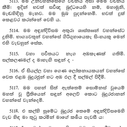
5113. මම උන්වහන්සේගේ වචනය අසා මෙම වචනය
කීමි: ඉදින් භවත් සර්‍වඥ බුද්ධයෙහි නම්, මහාමුනි,
මැඬහිඳිනු මැනව. මම මුබ පුදන්නෙමි. භවත් දුක්
කෙළවර කරන්නේ වෙහි ය.
5114. මම අඳුන්දිවිසම අතුරා ශාස්තෲන් වහන්සේට
දුනිමි. භාග්‍යවතුන් වහන්සේ ගිරිගුහායෙකැ සිංහයකු මෙන්
එහි වැඩහුන් සේක.
5115. වහා පර්‍වතයට නැග අඹකැණක් ගතිමි.
සල්කලණමල් ද මාහැඟි සඳුන් ද -
5116. ඒ සියල්ල වහා ගෙණ ලෝකනායකයන් වහන්සේ
වෙත එළඹ බුදුරජුන් හට අඹ ඵල දී සල්මල් පිදීමි.
5117. මම පහන් සිත් ඇත්තෙම් සොම්නස් වූයෙම්
මහත් වූ ප්‍රීතියෙන් සඳුන් අලෙව් කොට බුදුරජානන්
වහන්සේ වැන්දෙමි.
5118. එ කල්හි සුමේධ බුදුරජ තෙමේ අඳුන්දිවිසමෙහි
වැඩ හිඳ මා තුටු කරමින් මාගේ කර්‍මය පැවසී ය: