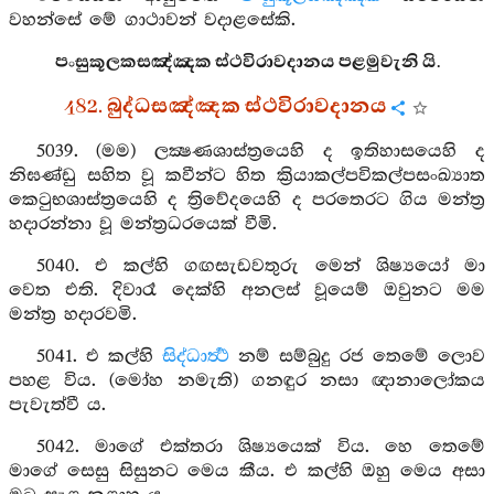
වහන්සේ මේ ගාථාවන් වදාළසේකි.
පංසුකූලකසඤ්ඤක ස්ථවිරාවදානය පළමුවැනි යි.
482. බුද්ධසඤ්ඤක ස්ථවිරාවදානය
5039. (මම) ලක්‍ෂණශාස්ත්‍රයෙහි ද ඉතිහාසයෙහි ද
නිඝණ්ඩු සහිත වූ කවීන්ට හිත ක්‍රියාකල්පවිකල්පසංඛ්‍යාත
කෙටුභශාස්ත්‍රයෙහි ද ත්‍රිවේදයෙහි ද පරතෙරට ගිය මන්ත්‍ර
හදාරන්නා වූ මන්ත්‍රධරයෙක් වීමි.
5040. එ කල්හි ගඟසැඩවතුරු මෙන් ශිෂ්‍යයෝ මා
වෙත එති. දිවාරෑ දෙක්හි අනලස් වූයෙම් ඔවුනට මම
මන්ත්‍ර හදාරවමි.
5041. එ කල්හි
සිද්ධාර්‍ත්‍ථ
නම් සම්බුදු රජ තෙමේ ලොව
පහළ විය. (මෝහ නමැති) ගනඳුර නසා ඥානාලෝකය
පැවැත්වී ය.
5042. මාගේ එක්තරා ශිෂ්‍යයෙක් විය. හෙ තෙමේ
මාගේ සෙසු සිසුනට මෙය කීය. එ කල්හි ඔහු මෙය අසා