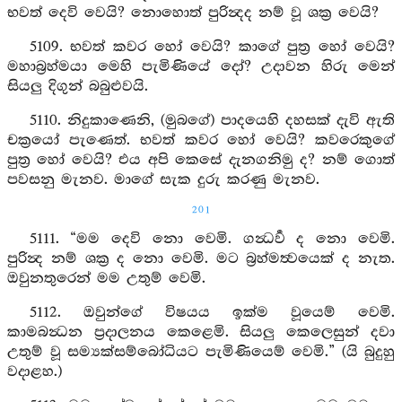
භවත් දෙවි වෙයි? නොහොත් පුරින්‍දද නම් වූ ශක්‍ර වෙයි?
5109. භවත් කවර හෝ වෙයි? කාගේ පුත්‍ර හෝ වෙයි?
මහාබ්‍රහ්මයා මෙහි පැමිණියේ දෝ? උදාවන හිරු මෙන්
සියලු දිගුන් බබුළුවයි.
5110. නිදුකාණෙනි, (මුබගේ) පාදයෙහි දහසක් දැවි ඇති
චක්‍රයෝ පැණෙත්. භවත් කවර හෝ වෙයි? කවරෙකුගේ
පුත්‍ර හෝ වෙයි? එය අපි කෙසේ දැනගනිමු ද? නම් ගොත්
පවසනු මැනව. මාගේ සැක දුරු කරණු මැනව.
201
5111. “මම දෙවි නො වෙමි. ගන්‍ධර්‍ව ද නො වෙමි.
පුරින්‍ද නම් ශක්‍ර ද නො වෙමි. මට බ්‍රහ්මත්‍වයෙක් ද නැත.
ඔවුනතුරෙන් මම උතුම් වෙමි.
5112. ඔවුන්ගේ විෂයය ඉක්ම වූයෙම් වෙමි.
කාමබන්‍ධන ප්‍රදාලනය කෙළෙමි. සියලු කෙලෙසුන් දවා
උතුම් වූ සම්‍යක්සම්බෝධියට පැමිණියෙම් වෙමි.” (යි බුදුහු
වදාළහ.)