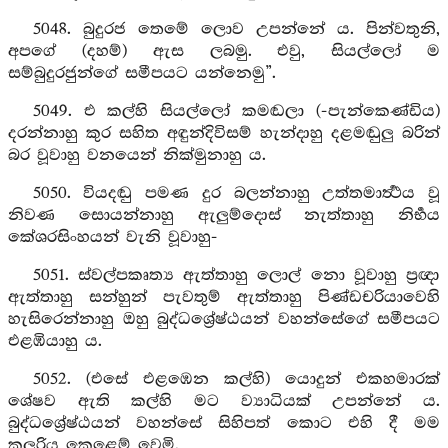
5048. බුදුරජ තෙමේ ලොව උපන්නේ ය. පින්වතුනි,
අපගේ (දහම්) ඇස ලබමු. එවු, සියල්ලෝ ම
සම්බුදුරජුන්ගේ සමීපයට යන්නෙමු”.
5049. එ කල්හි සියල්ලෝ කමඬලා (-පැන්කෙණ්ඩිය)
දරන්නාහු කුර සහිත අඳුන්දිවිසම් හැන්දාහු දළමඬුලු බරින්
බර වූවාහු වනයෙන් නික්මුනාහු ය.
5050. වියදඬු පමණ දුර බලන්නාහු උත්තමාර්‍ත්‍ථය වූ
නිවණ සොයන්නාහු ඇලුම්දොස් නැත්තාහු නිර්‍භය
කේශරසිංහයන් වැනි වූවාහු-
5051. ස්වල්පකෘත්‍ය ඇත්තාහු ලොල් නො වූවාහු ප්‍රඥා
ඇත්තාහු සන්හුන් පැවතුම් ඇත්තාහු පිණ්ඩචරියාවෙහි
හැසිරෙන්නාහු ඔහු බුද්ධශ්‍රේෂ්ඨයන් වහන්සේගේ සමීපයට
එළඹියාහු ය.
5052. (එසේ එළඹෙන කල්හි) යොදුන් එකහමාරක්
ශේෂව ඇති කල්හි මට ව්‍යාධියක් උපන්නේ ය.
බුද්ධශ්‍රේෂ්ඨයන් වහන්සේ සිහිපත් කොට එහි දී මම
කලුරිය කෙළෙම් වෙමි.