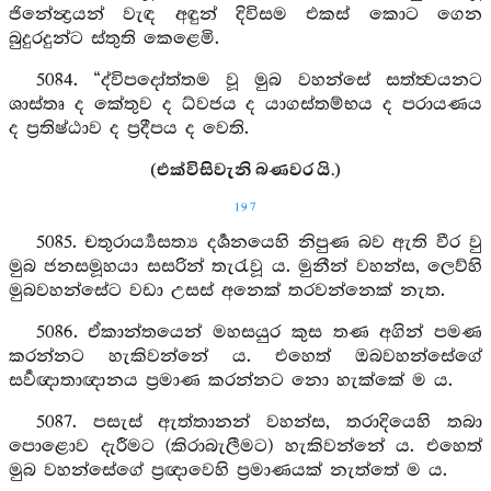
ජිනේන්‍ද්‍රයන් වැඳ අඳුන් දිවිසම එකස් කොට ගෙන
බුදුරදුන්ට ස්තුති කෙළෙමි.
5084. “ද්විපදෝත්තම වූ මුබ වහන්සේ සත්ත්‍වයනට
ශාස්තෘ ද කේතුව ද ධ්වජය ද යාගස්තම්භය ද පරායණය
ද ප්‍රතිෂ්ඨාව ද ප්‍රදීපය ද වෙති.
(එක්විසිවැනි බණවර යි.)
197
5085. චතුරාර්‍ය්‍යසත්‍ය දර්‍ශනයෙහි නිපුණ බව ඇති වීර වු
මුබ ජනසමූහයා සසරින් තැරැවූ ය. මුනීන් වහන්ස, ලෙව්හි
මුබවහන්සේට වඩා උසස් අනෙක් තරවන්නෙක් නැත.
5086. ඒකාන්තයෙන් මහසයුර කුස තණ අගින් පමණ
කරන්නට හැකිවන්නේ ය. එහෙත් ඔබවහන්සේගේ
සර්‍වඥාතාඥානය ප්‍රමාණ කරන්නට නො හැක්කේ ම ය.
5087. පසැස් ඇත්තානන් වහන්ස, තරාදියෙහි තබා
පොළොව දැරීමට (කිරාබැලීමට) හැකිවන්නේ ය. එහෙත්
මුබ වහන්සේගේ ප්‍රඥාවෙහි ප්‍රමාණයක් නැත්තේ ම ය.