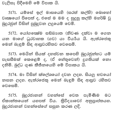
වැලිසෑ පිදීමෙහි මේ විපාක යි.
5171. යම්සේ ඉල් මාසයෙහි (සරත් කල්හි) බොහෝ
වෘක්‍ෂයෝ පිපෙත් ද, එසේ ම මම ද සුදුසු කල්හි මහර්ෂි වූ
බුදුරජුන් විසින් පුබුදුවන ලදුයෙම් වෙමි.
5172. යෝගක්‍ෂේම සඞ්ඛ්‍යාත (නිවණ දක්වා ම ගෙන
යන මාගේ ධූරවාහක (ගව) යා වීර්‍ය්‍යය යි. ඇත්රජෙකු
මෙන් බැඳුම් සිඳ ආස්‍රවරහිතව වෙසෙමි.
5173. මෙයින් සියක් දහස්වන කපෙහි බුදුරජුන්හට යම්
පැසසීමක් කෙළෙම් ද, (ඒ හේතුවෙන්) දුගතියක් නො
දනිමි. බුද්ධ ගුණ කීර්‍තනයෙහි මේ විපාකය යි.
5174. මා විසින් ක්ලේශයෝ දවන ලදහ. සියලු භවයෝ
නසන ලදහ. ඇත්රජෙකු මෙන් බැඳුම් සිඳ ආස්‍රව රහිතව
වෙසෙමි.
5175. බුදුරජානන් වහන්සේ වෙත පැමිණීම මට
ඒකාන්තයෙන් යහපත් විය. ත්‍රිවිද්‍යාවෝ අනුප්‍රාප්තයහ.
බුදුරජානන් වහන්සේගේ සසුන කරණ ලදි.