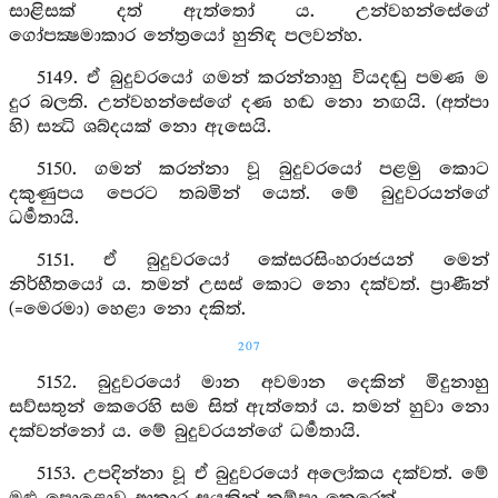
සාළිසක් දත් ඇත්තෝ ය. උන්වහන්සේගේ
ගෝපක්‍ෂමාකාර නේත්‍රයෝ හුනිඳ පලවන්හ.
5149. ඒ බුදුවරයෝ ගමන් කරන්නාහු වියදඬු පමණ ම
දුර බලති. උන්වහන්සේගේ දණ හඬ නො නඟයි. (අත්පා
හි) සන්‍ධි ශබ්දයක් නො ඇසෙයි.
5150. ගමන් කරන්නා වූ බුදුවරයෝ පළමු කොට
දකුණුපය පෙරට තබමින් යෙත්. මේ බුදුවරයන්ගේ
ධර්‍මතායි.
5151. ඒ බුදුවරයෝ කේසරසිංහරාජයන් මෙන්
නිර්භීතයෝ ය. තමන් උසස් කොට නො දක්වත්. ප්‍රාණීන්
(=මෙරමා) හෙළා නො දකිත්.
207
5152. බුදුවරයෝ මාන අවමාන දෙකින් මිදුනාහු
සව්සතුන් කෙරෙහි සම සිත් ඇත්තෝ ය. තමන් හුවා නො
දක්වන්නෝ ය. මේ බුදුවරයන්ගේ ධර්‍මතායි.
5153. උපදින්නා වූ ඒ බුදුවරයෝ අලෝකය දක්වත්. මේ