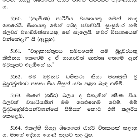
වෙමි. සියලු ශිෂ්‍යයෝ රැස්ව මාගේ සමීපයට පැමිණියාහු
ය.
5160. “(පැමිණ) පෘථිවිය වෘෂභයකු මෙන් නාද
කෙරෙයි. සිංහයකු මෙන් ශබ්ද පවත්වයි. සුංසුමාර නම්
ජලචර ව්‍යාඞ්මත්ස්‍යයකු සේ සැලෙයි. කවර විපාකයෙක්
වන්නේදැ?” යි (ඇසූහ).
5161. “වාලුකාස්තූපය සමීපයෙහි යම් බුදුවරයකු
කීර්‍තනය කෙරෙම් ද ඒ භාග්‍යවත් ශාස්තෘ තෙමේ දැන්
මවුකුසට එළඹියේ ය.”
5162. මම ඔවුනට ධර්‍මකථා කියා මහාමුනි වූ
බුදුරජුන්හට පසසා සිය සිසුන් යවා පළහ බැඳ ගතිමි.
5163. මාගේ (ශරීර) බලය ද එකැතින් ක්‍ෂීණ විය.
බලවත් ව්‍යාධියකින් මම පෙළුනෙම් වෙම්. මම්
බුද්ධශ්‍රේෂ්ඨයන්වහන්සේ සිහිපත් කොට එහි කලුරිය
කෙළෙමි.
5164. එකල්හි සියලු ශිෂ්‍යයෝ රැස්ව චිතකයක් කළාහු
ය. මාගේ දේහය ගෙණ සෑයට නැංවූහ.