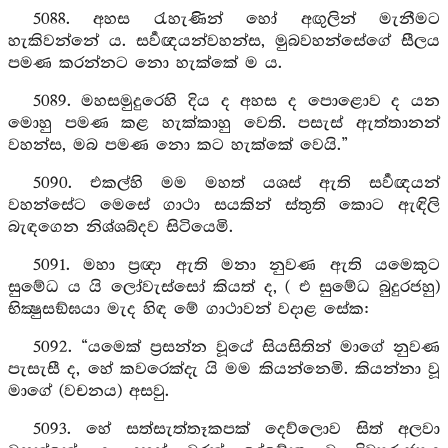
5088. අහස රැහැණින් හෝ අඟුලින් මැනීමට
හැකිවන්නේ ය. සර්‍වඥයන්වහන්ස, මුබවහන්සේගේ සීලය
පමණ කරන්නට නො හැක්කේ ම ය.
5089. මහසමුදුරෙහි දිය ද අහස ද පොළොව ද යන
මොහු පමණ කළ හැක්කාහු වෙති. පසැස් ඇත්තානන්
වහන්ස, මබ පමණ නො කට හැක්කේ වෙයි.”
5090. එකල්හි මම මහත් යශස් ඇති සර්‍වඥයන්
වහන්සේට මෙසේ ගාථා සයකින් ස්තුති කොට ඇඳිලි
බැඳගෙන නිශ්ශබ්දව සිටියෙමි.
5091. මහා ප්‍රඥා ඇති මනා නුවණ ඇති යමෙකුට
සුමේධ ය යි ලෝවැස්සෝ කියත් ද, ( එ සුමේධ බුදුරජහු)
භික්‍ෂුසඞ්ඝයා මැද හිඳ මේ ගාථාවන් වදාළ සේක:
5092. “යමෙක් ප්‍රසන්න වූයේ සියසිතින් මාගේ නුවණ
පැසැසී ද, හේ කවරෙක්දැ යි මම කියන්නෙමි. කියන්නා වූ
මාගේ (වචනය) අසවු.
5093. හේ සත්සැත්තෑකපක් දෙව්ලොව සිත් අලවා