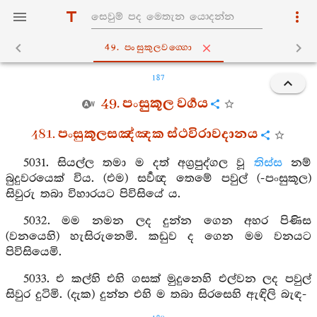
49. පංසුකුලවග‍්ගො
187
49. පංසුකූල වර්‍ගය
481. පංසුකූලසඤ්ඤක ස්ථවිරාවදානය
5031. සියල්ල තමා ම දත් අග්‍රපුද්ගල වූ
තිස්ස
නම්
බුදුවරයෙක් විය. (එම) සර්‍වඥ තෙමේ පවුල් (-පංසුකූල)
සිවුරු තබා විහාරයට පිවිසියේ ය.
5032. මම නමන ලද දුන්න ගෙන අහර පිණිස
(වනයෙහි) හැසිරුනෙමි. කඩුව ද ගෙන මම වනයට
පිවිසියෙමි.
5033. එ කල්හි එහි ගසක් මුදුනෙහි එල්වන ලද පවුල්
සිවුර දුටිමි. (දැක) දුන්න එහි ම තබා සිරසෙහි ඇඳිලි බැඳ-