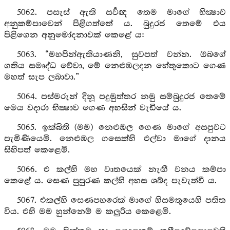
5062. පසැස් ඇති සර්‍වඥ තෙම මාගේ භික්‍ෂාව
අනුකම්පාවෙන් පිළිගත්තේ ය. බුදුරජ තෙමේ එය
පිළිගෙන අනුමෝදනාවක් කෙළේ ය:
5063. “මහපින්ඇතියාණනි, සුවපත් වන්න. ඔබගේ
ගතිය සමෘද්ධ වේවා, මේ නෙළුඹලදන හේතුකොට ගෙණ
මහත් සැප ලබාවා.”
5064. පස්මරුන් දිනූ පදුමුත්තර නමු සම්බුදුරජ තෙමේ
මෙය වදාරා භික්‍ෂාව ගෙණ අහසින් වැඩියේ ය.
5065. ඉක්බිති (මම) නෙළුඹල ගෙණ මාගේ අසපුවට
පැමිණියෙමි. නෙළුඹල ගසෙක්හි එල්වා මාගේ දානය
සිහිපත් කෙළෙමි.
5066. එ කල්හි මහ වාතයෙක් නැඟී වනය කම්පා
කෙළේ ය. සෙණ පුපුරණ කල්හි අහස ශබ්ද පැවැත්වී ය.
5067. එකල්හි සෙණපහරෙක් මාගේ හිසමතුයෙහි පතිත
විය. එහි මම හුන්නෙම් ම කලුරිය කෙළෙමි.