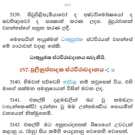
205
5139. සිවුපිළිසැඹියාවෝ ද අෂ්ටවිමෝක්‍ෂයෝ ද
ෂඩභිඥාවෝ ද සාක්‍ෂාත් කරණ ලදහ. බුදුරජානන්
වහන්සේගේ සසුන කරණ ලදී.
මෙසෙයින් ආයුෂ්මත්
ධාතුපූජක
ස්ථවිරයන් වහන්සේ
මේ ගාථාවන් වදාළ සේකි.
ධාතුපූජක ස්ථවිරාවදානය සවැනියි.
487. පුලිනුප්පාදක ස්ථවිරාවදානය
5140. හිමවත් පව්වෙහි
දේවළ
නම් තවුසෙක් විය. එහි
මාගේ සක්මන අමනුෂ්‍යයන් විසින් මවන ලද.
5141. එකල්හි දළමඬලින් බර වූ කමඬලා
(=පැන්කෙණ්ඩි) දරන්නා වූ මම උත්තමාර්‍ත්‍ථය සොයමින්
වනයෙන් නික්මුනෙමි.
5142 එකල්හි මට අසූහාරදහසක් ශිෂ්‍යයෝ උවටැන්
කළාහු ය. (ඔහු) සිය කම්හි යෙදුනාහු වෙනෙහි වෙසෙත්.