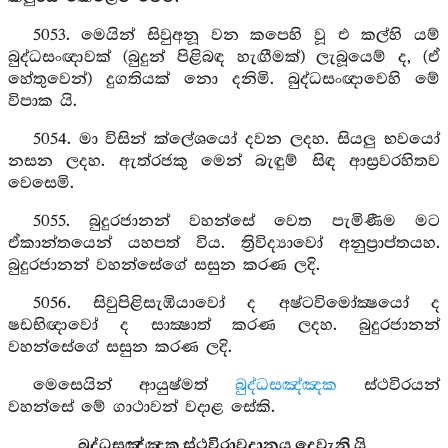
5053. මෙයින් සිවුඅනූ වන කපෙහි වූ එ කල්හි යම්
බුද්ධසංඥාවක් (බුදුන් පිළිබඳ හැඟීමක්) ලැබූයෙම් ද, (ඒ
හේතුවෙන්) දුගතියක් නො දනිමි. බුද්ධසංඥාවෙහි මේ
විපාක යි.
5054. මා විසින් ක්ලේශයෝ දවන ලදහ. සියලු භවයෝ
නසන ලදහ. ඇත්රජකු මෙන් බැඳුම් සිඳ ආස්‍රවරහිතව
වෙසෙමි.
5055. බුදුරජානන් වහන්සේ වෙත පැමිණීම මට
ඒකාන්තයෙන් යහපත් විය. ත්‍රිවිද්‍යාවෝ අනුප්‍රාප්තයහ.
බුදුරජානන් වහන්සේගේ සසුන කරණ ලදි.
5056. සිවුපිළිසැඹියාවෝ ද අෂ්ටවිමෝක්‍ෂයෝ ද
ෂඩභිඥාවෝ ද සාක්‍ෂාත් කරණ ලදහ. බුදුරජානන්
වහන්සේගේ සසුන කරණ ලදි.
මෙසෙයින් ආයුෂ්මත්
බුද්ධසඤ්ඤක
ස්ථවිරයන්
වහන්සේ මේ ගාථාවන් වදාළ සේකි.
බුද්ධසඤ්ඤක ස්ථවිරාවදානය දෙවැනි යි.