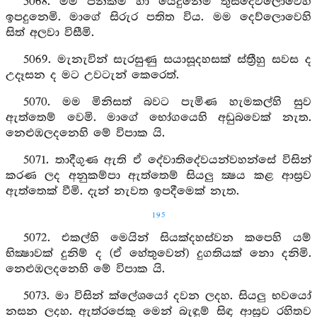
5068. මම පින්කම හා යෙදුනෙම් තුසීදෙව්ලොවෙහි
ඉපදුනෙමි. මාගේ සිරුර පතිත විය. මම දෙව්ලොවෙහි
සිත් අලවා විසීමි.
5069. මැනැවින් සැරසුණු සයාසූදහසක් ස්ත්‍රීහු සවස ද
උදෑසන ද මට උවටැන් කෙරෙත්.
5070. මම මිනිසත් බවට පැමිණ හැමකල්හි සුව
ඇත්තෙම් වෙමි. මාගේ භෝගයෙහි අඩුබවෙක් නැත.
නෙළුඹලදනෙහි මේ විපාක යි.
5071. තාදීගුණ ඇති ඒ දේවාතිදේවයන්වහන්සේ විසින්
කරණ ලද අනුකම්පා ඇත්තෙම් සියලු ක්‍ෂය කළ ආස්‍රව
ඇත්තෙක් වීමි. දැන් නැවත ඉපදීමෙක් නැත.
195
5072. එකල්හි මෙයින් සියක්දහස්වන කපෙහි යම්
භික්‍ෂාවක් දුනිම් ද (ඒ හේතුවෙන්) දුගතියක් නො දනිමි.
නෙළුඹලදනෙහි මේ විපාක යි.
5073. මා විසින් ක්ලේශයෝ දවන ලදහ. සියලු භවයෝ
නසන ලදහ. ඇත්රජෙකු මෙන් බැඳුම් සිඳ ආස්‍රව රහිතව