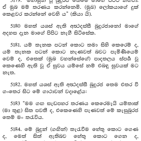
5179. “මහාමුනි වූ බුදුරජ තෙමේ මාගේ පිටට නගීවා.
ඒ මුබ මම් තරණය කරන්නෙමි. (මුඛ) ලෝකයාගේ දුක්
කෙළවර කරන්නේ වෙහි ය” (කියා යි).
5180 මහත් යශස් ඇති අත්‍ථදස්සී බුදුරජානෝ මාගේ
අදහස දැන මාගේ පිපිට නැගී සිටිසේක.
5181. යම් තැනක පටන් කොට තමා සිහි කෙරෙම් ද,
යම් තැනක පටන් කොට නැණවත් බවට පැමිණියෙම්
වෙම් ද, එතෙක් (මුබ වහන්සේගේ) පාදතලය ස්පර්‍ශ වූ
කෙණෙහි ඇති වූ ඒ සුවය යම්සේ නම් එබඳු සුවයක් මට
නැත.
5182. මහත් යශස් ඇති අත්‍ථදස්සී බුදුරජ තෙම එතර වී
ගංතෙර සිට මේ ගාථාවන් වදාළේය:
5183 “මම ගඟ සැඩපහර තරණය කෙරෙමැයි යම්තාක්
(මා තුළ) සිත පවතී ද, එකෙණෙහි පැණවත් මේ කැසුබුරජ
තෙම් මං තරැවිය.
5184. මේ බුදුන් (ගඟින්) තැරැවීම හේතු කොට ගෙණ
ද, මෙත් සිත් ඇතිබව හේතු කොට ගෙන ද,