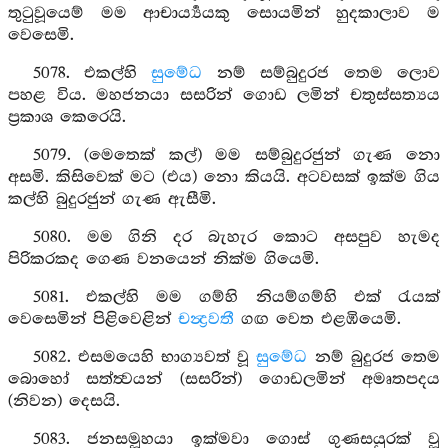
තුටුවූයෙම් මම ආචාර්‍ය්‍යයකු සොයමින් හුදකාලාව ම
වෙසෙමි.
5078. එකල්හි
සුමේධ
නම් සම්බුදුරජ තෙම ලොව
පහළ විය. මහජනයා සසරින් ගොඩ ලමින් චතුස්සත්‍යය
ප්‍රකාශ කෙරෙයි.
5079. (මෙතෙක් කල්) මම සම්බුදුරජුන් ගැණ නො
අසමි. කිසිවෙක් මට (එය) නො කියයි. අටවසක් ඉක්ම ගිය
කල්හි බුදුරජුන් ගැණ ඇසීමි.
5080. මම ගිනි දර බැහැර කොට අසපුව හැමද
පිරිකරකද ගෙණ වනයෙන් නික්ම ගියෙමි.
5081. එකල්හි මම ගම්හි නියම්ගම්හි එක් රැයක්
වෙසෙමින් පිළිවෙළින්
චන්‍ද්‍රවතී
ගඟ වෙත එළඹියෙමි.
5082. එසමයෙහි භාග්‍යවත් වූ
සුමේධ
නම් බුදුරජ තෙම
බොහෝ සත්ත්‍වයන් (සසරින්) ගොඩලමින් අමෘතපදය
(නිවන) දෙසයි.
5083. ජනසමූහයා ඉක්මවා ගොස් ගුණසයුරක් වූ