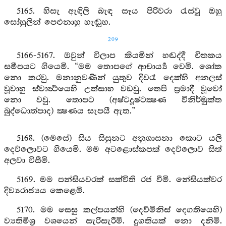
5165. හිසැ ඇඳිලි බැඳ සෑය පිරිවරා රැස්වූ ඔහු
සෝහුලින් පෙළුනාහු හැඬූහ.
209
5166-5167. ඔවුන් විලාප කියමින් හඬද්දී චිතකය
සමීපයට ගියෙමි. “මම තොපගේ ආචාර්‍ය්‍ය වෙමි. ශෝක
නො කරවු. මනානුවණින් යුතුව දිවරෑ දෙක්හි අනලස්
වූවාහු ස්වාර්‍ත්‍ථයෙහි උත්සාහ වඩවු. තෙපි ප්‍රමාදී වූවෝ
නො වවු. තොපට (අෂ්ටදූෂ්ටක්‍ෂණ විනිර්මුක්ත
බුද්ධොත්පාද) ක්‍ෂණය සැපයී ඇත.”
5168. (මෙසේ) සිය සිසුනට අනුශාසනා කොට යලි
දෙව්ලොවට ගියෙමි. මම අටළොස්කපක් දෙව්ලොව සිත්
අලවා විසීමි.
5169. මම පන්සියවරක් සක්විති රජ වීමි. නේසියක්වර
දිව්‍යරාජ්‍යය කෙළෙමි.
5170. මම සෙසු කල්පයන්හි (දෙව්මිනිස් දෙගතියෙහි)
ව්‍යතිමිශ්‍ර වශයෙන් සැරිසැරීමි. දුගතියක් නො දනිමි.