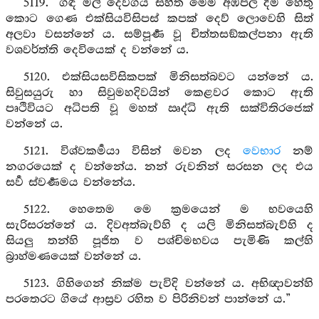
5119. “ගඳ මල් දෙවගය සහිත මෙම අඹපල දීම හේතු
කොට ගෙණ එක්සියවිසිපස් කපක් දෙව් ලොවෙහි සිත්
අලවා වසන්නේ ය. සම්පූර්‍ණ වූ චිත්තසඞ්කල්පනා ඇති
වශවර්ත්ති දෙවියෙක් ද වන්නේ ය.
5120. එක්සියසවිසිකපක් මිනිසත්බවට යන්නේ ය.
සිවුසයුරු හා සිවුමහදිවයින් කෙළවර කොට ඇති
පෘථිවියට අධිපති වූ මහත් ඍද්ධි ඇති සක්විතිරජෙක්
වන්නේ ය.
5121. විශ්වකර්‍මයා විසින් මවන ලද
වෙභාර
නම්
නගරයෙක් ද වන්නේය. නන් රුවනින් සරසන ලද එය
සර්‍ව ස්වර්‍ණමය වන්නේය.
5122. හෙතෙම මෙ ක්‍රමයෙන් ම භවයෙහි
සැරිසරන්නේ ය. දිවඅත්බැව්හි ද යලි මිනිසත්බැව්හි ද
සියලු තන්හි පූජිත ව පශ්චිමභවය පැමිණි කල්හි
බ්‍රාහ්මණයෙක් වන්නේ ය.
5123. ගිහිගෙන් නික්ම පැවිදි වන්නේ ය. අභිඥාවන්හි
පරතෙරට ගියේ ආස්‍රව රහිත ව පිරිනිවන් පාන්නේ ය.”