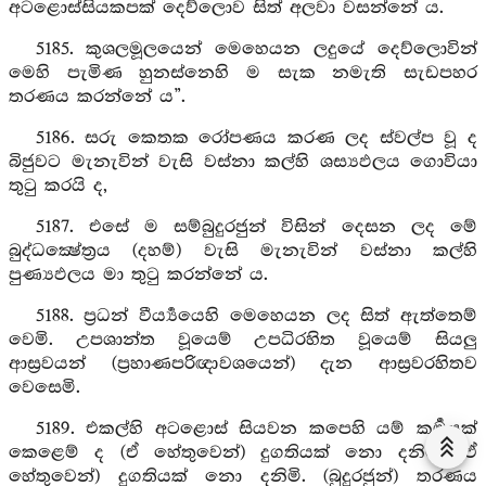
අටළොස්සියකපක් දෙව්ලොව සිත් අලවා වසන්නේ ය.
5185. කුශලමූලයෙන් මෙහෙයන ලදුයේ දෙව්ලොවින්
මෙහි පැමිණ හුනස්නෙහි ම සැක නමැති සැඩපහර
තරණය කරන්නේ ය”.
5186. සරු කෙතක රෝපණය කරණ ලද ස්වල්ප වූ ද
බිජුවට මැනැවින් වැසි වස්නා කල්හි ශස්‍යඵලය ගොවියා
තුටු කරයි ද,
5187. එසේ ම සම්බුදුරජුන් විසින් දෙසන ලද මේ
බුද්ධක්‍ෂේත්‍රය (දහම්) වැසි මැනැවින් වස්නා කල්හි
පුණ්‍යඵලය මා තුටු කරන්නේ ය.
5188. ප්‍රධන් වීර්‍ය්‍යයෙහි මෙහෙයන ලද සිත් ඇත්තෙම්
වෙමි. උපශාන්ත වූයෙම් උපධිරහිත වූයෙම් සියලු
ආස්‍රවයන් (ප්‍රහාණපරිඥාවශයෙන්) දැන ආස්‍රවරහිතව
වෙසෙමි.
5189. එකල්හි අටළොස් සියවන කපෙහි යම් කර්‍මයක්
කෙළෙම් ද (ඒ හේතුවෙන්) දුගතියක් නො දනිමි. (ඒ
හේතුවෙන්) දුගතියක් නො දනිමි. (බුදුරජුන්) තරණය