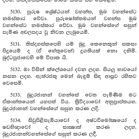
දිටිමි. තිස්දහස්කපෙහි මාගේ කර්‍මය සිහි කෙළෙමි.
5130. පුරුෂ ශ්‍රේෂ්ඨයන් වහන්ස, මුබ වහන්සේට
නමස්කාර වේවා. පුරුෂෝත්තමයන් වහන්ස මුබ
වහන්සේට නමස්කාර වේවා. මුබ වහන්සේගේ සසුන්
පැමිණ අචලපදය වූ නිවන ලැබුයෙමි.
5131. තිස්දහස්කපෙහි යම් බුදු කෙනෙකුන් සකසා
පිදූයෙම් ද (ඒ හේතුවෙන්) දුගතියක් නො දනිමි.
බුද්ධපූජාවෙහි මේ විපාක යි.
5132. මා විසින් ක්ලේශයෝ දවන ලදහ. සියලු භාවයෝ
නසන ලදහ. ඇත්රජකු මෙන් බැඳුම් සිඳ ආස්‍රව රහිතව
වෙසෙමි.
5133. බුදුරජානන් වහන්සේ වෙත පැමිණීම මට
ඒකාන්තයෙන් යහපත් විය. ත්‍රිවිද්‍යාවෝ අනුප්‍රාප්තයහ.
බුදුරජානන් වහන්සේගේ සසුන කරණ ලදි.
5134. සිවුපිළිසැඹියාවෝ ද අෂ්ටවිමෝක්‍ෂයෝ ද
ෂඩභිඥාවෝ ද සාක්‍ෂාත් කරණ ලදහ.
බුදුරජානන්වහන්සේගේ සසුන් කරණ ලදී.