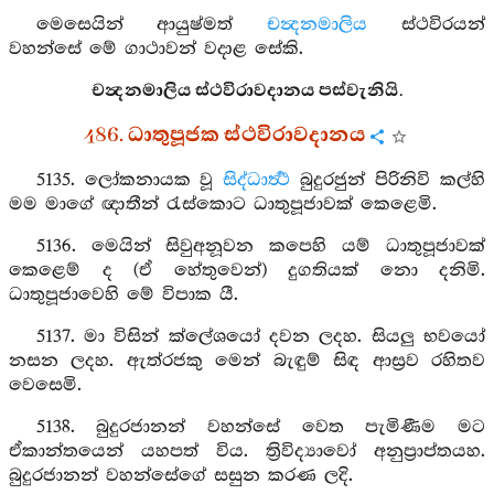
මෙසෙයින් ආයුෂ්මත්
චන්‍දනමාලිය
ස්ථවිරයන්
වහන්සේ මේ ගාථාවන් වදාළ සේකි.
චන්‍දනමාලිය ස්ථවිරාවදානය පස්වැනියි.
486. ධාතුපූජක ස්ථවිරාවදානය
5135. ලෝකනායක වූ
සිද්ධාර්‍ත්‍ථ
බුදුරජුන් පිරිනිවි කල්හි
මම මාගේ ඥාතීන් රැස්කොට ධාතුපූජාවක් කෙළෙමි.
5136. මෙයින් සිවුඅනූවන කපෙහි යම් ධාතුපූජාවක්
කෙළෙම් ද (ඒ හේතුවෙන්) දුගතියක් නො දනිමි.
ධාතුපූජාවෙහි මේ විපාක යී.
5137. මා විසින් ක්ලේශයෝ දවන ලදහ. සියලු භවයෝ
නසන ලදහ. ඇත්රජකු මෙන් බැඳුම් සිඳ ආස්‍රව රහිතව
වෙසෙමි.
5138. බුදුරජානන් වහන්සේ වෙත පැමිණීම මට
ඒකාන්තයෙන් යහපත් විය. ත්‍රිවිද්‍යාවෝ අනුප්‍රාප්තයහ.
බුදුරජානන් වහන්සේගේ සසුන කරණ ලදි.