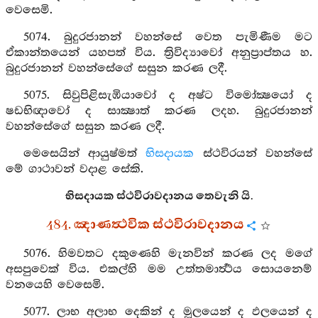
වෙසෙමි.
5074. බුදුරජානන් වහන්සේ වෙත පැමිණීම මට
ඒකාන්තයෙන් යහපත් විය. ත්‍රිවිද්‍යාවෝ අනුප්‍රාප්තය හ.
බුදුරජානන් වහන්සේගේ සසුන කරණ ලදී.
5075. සිවුපිළිසැඹියාවෝ ද අෂ්ට විමෝක්‍ෂයෝ ද
ෂඩභිඥාවෝ ද සාක්‍ෂාත් කරණ ලදහ. බුදුරජානන්
වහන්සේගේ සසුන කරණ ලදී.
මෙසෙයින් ආයුෂ්මත්
භිසදායක
ස්ථවිරයන් වහන්සේ
මේ ගාථාවන් වදාළ සේකි.
භිසදායක ස්ථවිරාවදානය තෙවැනි යි.
484. ඤාණත්‍ථවික ස්ථවිරාවදානය
5076. හිමවතට දකුණෙහි මැනවින් කරණ ලද මගේ
අසපුවෙක් විය. එකල්හි මම උත්තමාර්‍ත්‍ථය සොයනෙම්
වනයෙහි වෙසෙමි.
5077. ලාභ අලාභ දෙකින් ද මූලයෙන් ද ඵලයෙන් ද