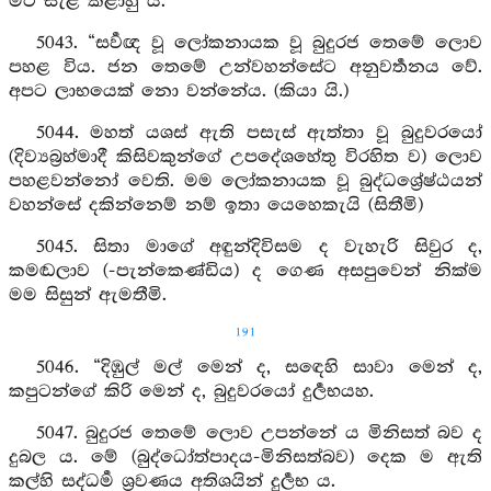
මට සැළ කළාහු ය.
5043. “සර්‍වඥ වූ ලෝකනායක වූ බුදුරජ තෙමේ ලොව
පහළ විය. ජන තෙමේ උන්වහන්සේට අනුවර්‍තනය වේ.
අපට ලාභයෙක් නො වන්නේය. (කියා යි.)
5044. මහත් යශස් ඇති පසැස් ඇත්තා වූ බුදුවරයෝ
(දිව්‍යබ්‍රහ්මාදී කිසිවකුන්ගේ උපදේශහේතු විරහිත ව) ලොව
පහළවන්නෝ වෙති. මම ලෝකනායක වූ බුද්ධශ්‍රේෂ්ඨයන්
වහන්සේ දකින්නෙම් නම් ඉතා යෙහෙකැයි (සිතීමි)
5045. සිතා මාගේ අඳුන්දිවිසම ද වැහැරි සිවුර ද,
කමඬලාව (-පැන්කෙණ්ඩිය) ද ගෙණ අසපුවෙන් නික්ම
මම සිසුන් ඇමතීමි.
191
5046. “දිඹුල් මල් මෙන් ද, සඳෙහි සාවා මෙන් ද,
කපුටන්ගේ කිරි මෙන් ද, බුදුවරයෝ දුර්‍ලභයහ.
5047. බුදුරජ තෙමේ ලොව උපන්නේ ය මිනිසත් බව ද
දුබල ය. මේ (බුද්ධෝත්පාදය-මිනිසත්බව) දෙක ම ඇති
කල්හි සද්ධර්‍ම ශ්‍රවණය අතිශයින් දුර්‍ලභ ය.