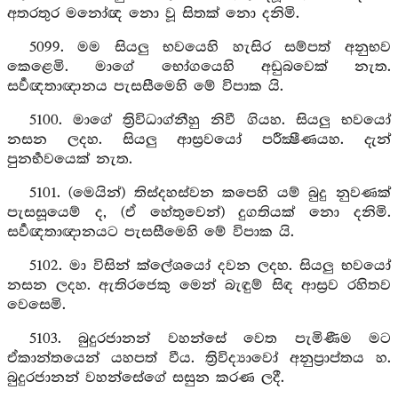
අතරතුර මනෝඥ නො වූ සිතක් නො දනිමි.
5099. මම සියලු භවයෙහි හැසිර සම්පත් අනුභව
කෙළෙමි. මාගේ භෝගයෙහි අඩුබවෙක් නැත.
සර්‍වඥතාඥානය පැසසීමෙහි මේ විපාක යි.
5100. මාගේ ත්‍රිවිධාග්නීහු නිවී ගියහ. සියලු භවයෝ
නසන ලදහ. සියලු ආස්‍රවයෝ පරීක්‍ෂීණයහ. දැන්
පුනර්‍භවයෙක් නැත.
5101. (මෙයින්) තිස්දහස්වන කපෙහි යම් බුදු නුවණක්
පැසසූයෙම් ද, (ඒ හේතුවෙන්) දුගතියක් නො දනිමි.
සර්‍වඥතාඥානයට පැසසීමෙහි මේ විපාක යි.
5102. මා විසින් ක්ලේශයෝ දවන ලදහ. සියලු භවයෝ
නසන ලදහ. ඇතිරජෙකු මෙන් බැඳුම් සිඳ ආස්‍රව රහිතව
වෙසෙමි.
5103. බුදුරජානන් වහන්සේ වෙත පැමිණීම මට
ඒකාන්තයෙන් යහපත් වීය. ත්‍රිවිද්‍යාවෝ අනුප්‍රාප්තය හ.
බුදුරජානන් වහන්සේගේ සසුන කරණ ලදී.