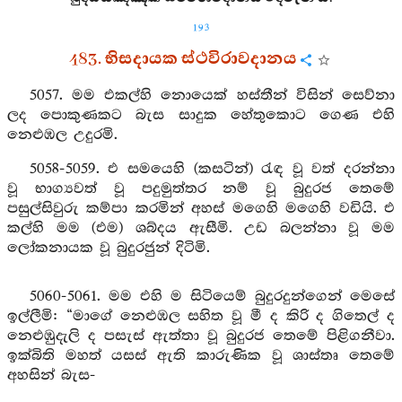
193
483. භිසදායක ස්ථවිරාවදානය
5057. මම එකල්හි නොයෙක් හස්තීන් විසින් සෙව්නා
ලද පොකුණකට බැස සාදුක හේතුකොට ගෙණ එහි
නෙළුඹල උදුරමි.
5058-5059. එ සමයෙහි (කසටින්) රැඳ වූ වත් දරන්නා
වූ භාග්‍යවත් වූ පදුමුත්තර නම් වූ බුදුරජ තෙමේ
පසුල්සිවුරු කම්පා කරමින් අහස් මගෙහි මගෙහි වඩියි. එ
කල්හි මම (එම) ශබ්දය ඇසීමි. උඩ බලන්නා වූ මම
ලෝකනායක වූ බුදුරජුන් දිටිමි.
5060-5061. මම එහි ම සිටියෙම් බුදුරදුන්ගෙන් මෙසේ
ඉල්ලීමි: “මාගේ නෙළුඹල සහිත වූ මී ද කිරි ද ගිතෙල් ද
නෙළුඹුදැලි ද පසැස් ඇත්තා වූ බුදුරජ තෙමේ පිළිගනීවා.
ඉක්බිති මහත් යසස් ඇති කාරුණික වූ ශාස්තෘ තෙමේ
අහසින් බැස-