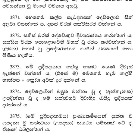
පවසන්නා වූ මාගේ වචනය අසවු.
3871. හෙතෙම කල්ප සැටදහසක් දෙව්ලොව සිත්
අලවා වසන්නේ ය. දහස් වරක් සක්විතිරජ වන්නේ ය.
3872. සතිස් වරක් දේවේන්‍ද්‍රව දිව්‍යරාජ්‍යය කරන්නේ ය.
සත්සිය වරක් පොළොවෙහි මහත් වූ රජය කරවන්නේ ය.
(ලබන) මහත් වූ ප්‍රදේශරාජ්‍යය ගණන් වශයෙන් නො
ගිණිය හැකිය.
3873. මේ ප්‍රදීපදානය හේතු කොට ගෙණ දිවැස්
ඇත්තේ වන්නේ ය. (එසේ ම) මෙතෙම හැම කල්හි
හාත්පස = ක්‍රෝශ අටක් දුර දක්නේ ය.
3874. දෙව්ලොවින් ච්‍යුත වන්නා වූ ද (අන්තැනක)
උපදින්නා වූ ද මේ සත්ත්‍වහට දිවාහිදු රැයිදු ප්‍රදීපයක්
දරන්නේ ය.
3875. (මේ ප්‍රදීපදානමය) පුණ්‍යකර්‍මයෙන් යුක්ත ව
උපදනා වූ සත්ත්‍වයා (උපදනා) නගරය යම්තාක් වේ ද,
ඒතාක් බබලන්නේ ය.