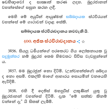
ෂඩභිඥාවෝ ද සාක්‍ෂාත් කරණ ලදහ. බුදුරජානන්
වහන්සේගේ සසුන කරන ලදී.
මෙහි මේ අයුරින් ආයුෂ්මත්
සබ්බදායක
ස්ථවිරයන්
වහන්සේ මේ ගාථාවන් වදාළ සේකි.
සබ්බදායක ස්ථවිරාවදානය නවවැනි යි.
400. අජිත ස්ථවිරාවදානය
3856. සියලු ධර්‍මයන්ගේ පරතෙරට ගිය ලෝකනායක වූ
පදුමුත්තර
නම් බුදුරජ තෙම හිමවතට පිවිස වැඩහුන්නේ
ය.
3857. මම බුදුරජුන් නො දිටිමි. (උන්වහන්ස්ගේ) ශබ්දය
ද නො අසමි. එකල්හි මාගේ ආහාරය සොයමින් වනයෙහි
ඇවිදිමි.
3858. එහි දී දෙතිස් මහපුරිස් ලකුණින් යුතු වූ
බුදුරජානන් වහන්සේ දිටිමි. දැක “මේ සත්ත්‍ව කිනම්
වන්නේ දැ” යි සිතක් ලැබීමි.