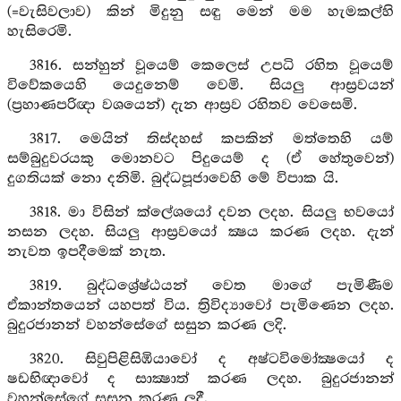
(=වැසිවලාව) කින් මිදුනු සඳු මෙන් මම හැමකල්හි
හැසිරෙමි.
3816. සන්හුන් වූයෙම් කෙලෙස් උපධි රහිත වූයෙම්
විවේකයෙහි යෙදුනෙම් වෙමි. සියලු ආස්‍රවයන්
(ප්‍රහාණපරිඥා වශයෙන්) දැන ආස්‍රව රහිතව වෙසෙමි.
3817. මෙයින් තිස්දහස් කපකින් මත්තෙහි යම්
සම්බුදුවරයකු මොනවට පිදුයෙම් ද (ඒ හේතුවෙන්)
දුගතියක් නො දනිමි. බුද්ධපූජාවෙහි මේ විපාක යි.
3818. මා විසින් ක්ලේශයෝ දවන ලදහ. සියලු භවයෝ
නසන ලදහ. සියලු ආස්‍රවයෝ ක්‍ෂය කරණ ලදහ. දැන්
නැවත ඉපදීමෙක් නැත.
3819. බුද්ධශ්‍රේෂ්ඨයන් වෙත මාගේ පැමිණීම
ඒකාන්තයෙන් යහපත් විය. ත්‍රිවිද්‍යාවෝ පැමිණෙන ලදහ.
බුදුරජානන් වහන්සේගේ සසුන කරණ ලදි.
3820. සිවුපිළිසිඹියාවෝ ද අෂ්ටවිමෝක්‍ෂයෝ ද
ෂඩභිඥාවෝ ද සාක්‍ෂාත් කරණ ලදහ. බුදුරජානන්
වහන්සේගේ සසුන කරණ ලදී.