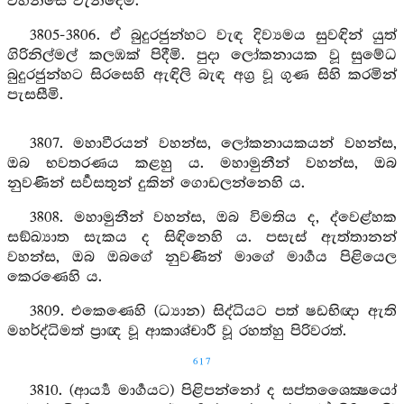
වහන්සේ වැන්දෙමි.
3805-3806. ඒ බුදුරජුන්හට වැඳ දිව්‍යමය සුවඳින් යුත්
ගිරිනිල්මල් කලඹක් පිදීමි. පුදා ලෝකනායක වූ සුමේධ
බුදුරජුන්හට සිරසෙහි ඇඳිලි බැඳ අග්‍ර වූ ගුණ සිහි කරමින්
පැසසීමි.
3807. මහාවීරයන් වහන්ස, ලෝකනායකයන් වහන්ස,
ඔබ භවතරණය කළහු ය. මහාමුනීන් වහන්ස, ඔබ
නුවණින් සර්‍වසතුන් දුකින් ගොඩලන්නෙහි ය.
3808. මහාමුනීන් වහන්ස, ඔබ විමතිය ද, ද්වෙළ්හක
සඞ්ඛ්‍යාත සැකය ද සිඳිනෙහි ය. පසැස් ඇත්තානන්
වහන්ස, ඔබ ඔබගේ නුවණින් මාගේ මාර්‍ගය පිළියෙල
කෙරණෙහි ය.
3809. එකෙණෙහි (ධ්‍යාන) සිද්ධියට පත් ෂඩභිඥා ඇති
මහර්ද්ධිමත් ප්‍රාඥ වූ ආකාශ්චාරී වූ රහත්හු පිරිවරත්.
617
3810. (ආර්‍ය්‍ය මාර්‍ගයට) පිළිපන්නෝ ද සප්තශෛක්‍ෂයෝ