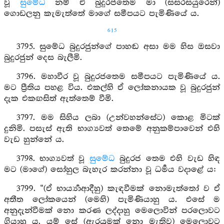
වූ
සුමේධ
නම් ඒ බුදුරජතෙම මා (සසරසයුරෙන්)
ගොඩලනු කැමැත්තේ මාගේ සමීපයට පැමිණියේ ය.
615
3795. සුමේධ බුදුරජුන්ගේ පාහඬ අසා මම හිස ඔසවා
බුදුරජුන් දෙස බැලීමි.
3796. මහාවීර වූ බුදුරජතෙම සමීපයට පැමිණියේ ය.
මට ප්‍රීතිය පහළ විය. එකල්හි ඒ ලෝකනායක වූ බුදුරජුන්
දැක එකඟසිත් ඇත්තෙම් වීමි.
3797. මම සිහිය ලබා (උන්වහන්සේට) කොළ මිටක්
දුනිමි. පසැස් ඇති භාග්‍යවත් තෙමේ අනුකම්පාවෙන් එහි
වැඩ හුන්නේ ය.
3798. භාග්‍යවත් වූ
සුමේධ
බුදුරජ තෙම එහි වැඩ හිඳ
මට (මාගේ) සෝහුල බැහැර කරන්නා වූ ධර්‍මය වදාළේ ය:
3799. “(ඒ භාර්‍ය්‍යාආදීහු) කැඳවීමක් නොමැත්තෝ ව ඒ
අතීත ලෝකයෙන් (මෙහි) පැමිණියාහු ය. එසේ ම
අනුදැන්වීමක් නො කරණ ලද්දාහු මෙලොවින් පරලොවට
ගියාහු ය. යම් සේ (ඇරයුමක් නො මැතිව) මෙලොවට