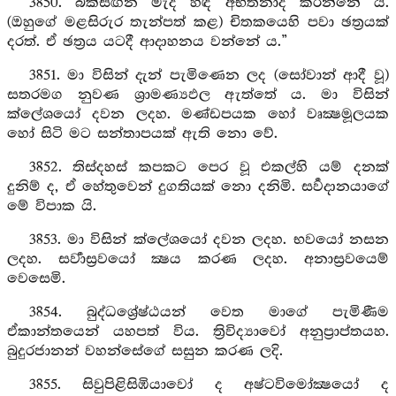
3850. බික්සඟන මැද හිඳ අභීතනාද කරන්නේ ය.
(ඔහුගේ මළසිරුර තැන්පත් කළ) චිතකයෙහි පවා ඡත්‍රයක්
දරත්. ඒ ඡත්‍රය යටදී ආදාහනය වන්නේ ය.”
3851. මා විසින් දැන් පැමිණෙන ලද (සෝවාන් ආදී වූ)
සතරමග නුවණ ශ්‍රාමණ්‍යඵල ඇත්තේ ය. මා විසින්
ක්ලේශයෝ දවන ලදහ. මණ්ඩපයක හෝ වෘක්‍ෂමූලයක
හෝ සිටි මට සන්තාපයක් ඇති නො වේ.
3852. තිස්දහස් කපකට පෙර වූ එකල්හි යම් දනක්
දුනිම් ද, ඒ හේතුවෙන් දුගතියක් නො දනිමි. සර්‍වදානයාගේ
මේ විපාක යි.
3853. මා විසින් ක්ලේශයෝ දවන ලදහ. භවයෝ නසන
ලදහ. සර්‍වාස්‍රවයෝ ක්‍ෂය කරණ ලදහ. අනාස්‍රවයෙම්
වෙසෙමි.
3854. බුද්ධශ්‍රේෂ්ඨයන් වෙත මාගේ පැමිණීම
ඒකාන්තයෙන් යහපත් විය. ත්‍රිවිද්‍යාවෝ අනුප්‍රාප්තයහ.
බුදුරජානන් වහන්සේගේ සසුන කරණ ලදි.
3855. සිවුපිළිසිඹියාවෝ ද අෂ්ටවිමෝක්‍ෂයෝ ද