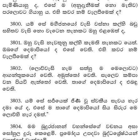
පැමිණියාහු ද, එසේ ම (අනුදැනීමක් නො මැතිව)
පරලොවට ගියාහු ය. එහි කවර නම් වැලපීමෙක් ද?
3800. යම් සේ මගීජනයෝ වැසි වස්නා කල්හි බඩු
සහිතව වැසි නො වැටෙන තැනකට ඔහු එළඹෙත් ද,
3801. ඔහු වැසි නැවතුනු කල්හි කැමති තැනකට යෙත්.
ඔබගේ දෙමාපියෝ ද එසේ වෙති. එහි කවර නම්
වැලපීමෙක් ද?
3802. (ලොව්වැසි හැම සත්හු ම මෙලොවට)
ආගන්තුකයෝ වෙති. අමුත්තෝ වෙති. සැලෙව කම්පා
වන පියවි ඇත්තෝ වෙති. තාගේ දෙමාපියෝ ද එබඳු
වෙති.
3803. යම් සේ සර්‍පයෙක් ජීර්‍ණ වූ ස්වකීය සැවය හැර
දමා යේ ද, එසේ ම තාගේ දෙමාපියෝ සිය සිරුර මෙ
ලොව්හි හැර දමත්.”
3804. මම බුදුරජානන් වහන්සේගේ වචනය අසා
සෝහුල දුරු කෙළෙමි. ප්‍රමෝදය උපදවා බුද්ධශ්‍රේෂ්ඨයන්