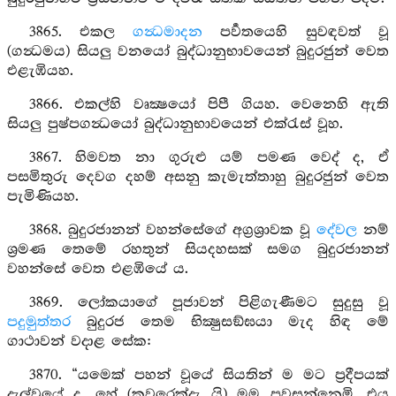
3865. එකල
ගන්‍ධමාදන
පර්‍වතයෙහි සුවඳවත් වූ
(ගන්‍ධමය) සියලු වනයෝ බුද්ධානුභාවයෙන් බුදුරජුන් වෙත
එළැඹියහ.
3866. එකල්හි වෘක්‍ෂයෝ පිපී ගියහ. වෙනෙහි ඇති
සියලු පුෂ්පගන්‍ධයෝ බුද්ධානුභාවයෙන් එක්රැස් වූහ.
3867. හිමවත නා ගුරුළු යම් පමණ වෙද් ද, ඒ
පසමිතුරු දෙවග දහම් අසනු කැමැත්තාහු බුදුරජුන් වෙත
පැමිණියහ.
3868. බුදුරජානන් වහන්සේගේ අග්‍රශ්‍රාවක වූ
දේවල
නම්
ශ්‍රමණ තෙමේ රහතුන් සියදහසක් සමග බුදුරජානන්
වහන්සේ වෙත එළඹියේ ය.
3869. ලෝකයාගේ පූජාවන් පිළිගැණීමට සුදුසු වූ
පදුමුත්තර
බුදුරජ තෙම භික්‍ෂුසඞ්ඝයා මැද හිඳ මේ
ගාථාවන් වදාළ සේක:
3870. “යමෙක් පහන් වූයේ සියතින් ම මට ප්‍රදීපයක්
දැල්වූයේ ද, හේ (කවරෙක්දැ යි) මම පවසන්නෙමි. එය