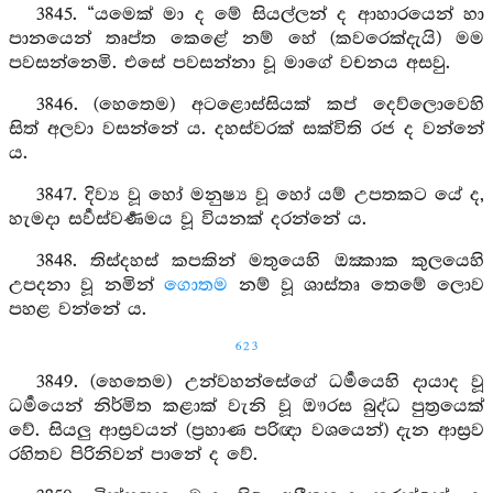
3845. “යමෙක් මා ද මේ සියල්ලන් ද ආහාරයෙන් හා
පානයෙන් තෘප්ත කෙළේ නම් හේ (කවරෙක්දැයි) මම
පවසන්නෙමි. එසේ පවසන්නා වූ මාගේ වචනය අසවු.
3846. (හෙතෙම) අටළොස්සියක් කප් දෙව්ලොවෙහි
සිත් අලවා වසන්නේ ය. දහස්වරක් සක්විති රජ ද වන්නේ
ය.
3847. දිව්‍ය වූ හෝ මනුෂ්‍ය වූ හෝ යම් උපතකට යේ ද,
හැමදා සර්‍වස්වර්‍ණමය වූ වියනක් දරන්නේ ය.
3848. තිස්දහස් කපකින් මතුයෙහි ඔක්‍කාක කුලයෙහි
උපදනා වූ නමින්
ගොතම
නම් වූ ශාස්තෘ තෙමේ ලොව
පහළ වන්නේ ය.
623
3849. (හෙතෙම) උන්වහන්සේගේ ධර්‍මයෙහි දායාද වූ
ධර්‍මයෙන් නිර්මිත කළාක් වැනි වූ ඖරස බුද්ධ පුත්‍රයෙක්
වේ. සියලු ආස්‍රවයන් (ප්‍රහාණ පරිඥා වශයෙන්) දැන ආස්‍රව
රහිතව පිරිනිවන් පානේ ද වේ.