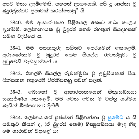
අපට මනා ලැබීමෙකි. යහපත් ලාභයෙකි. අපි දු ශාස්තෘ වූ
බුදුරජුන්හට පූජාවක් කරන්නෙමු” යි.
3840. මම ආහාර-පාන පිළියෙල කොට තබා කාලය
දැන්වීමි. ලෝකනායක වූ බුදුරජ තෙම රහතුන් සියදහසක්
සමඟ වැඩියේ ය.
3841. මම පසඟතුරු සහිතව පෙරගමන් කෙළෙමි.
පුරුෂෝත්‍තම වූ බුදුරජ තෙම සියල්ල රුවන්මුවා වූ
පුටුවෙහි වැඩහුන්නේ ය.
3842. එකල්හි සියල්ල රුවන්මුවා වූ උඩුවියනක් විය.
බික්සඟන අතුරෙහි විජිනිපත්හු පවන් සලත්.
3843. බොහෝ වූ ආහාරපානයෙන් භික්‍ෂුසඞ්ඝයා
සන්‍තර්‍පණය කෙළෙමි. මම වෙන වෙන ම වස්ත්‍ර යුග්මය
බැගින් බික්සඟනට දිනිමි.
3844. ලෝකයාගේ පූජාවන් පිළිගන්නා වූ
සුමේධ
ය යි
යමකුට කියත් ද, (ඒ බුදුරජ තෙම) භික්‍ෂුසඞ්ඝයා මැද හිඳ
මේ ගාථාවන් වදාළේ ය: