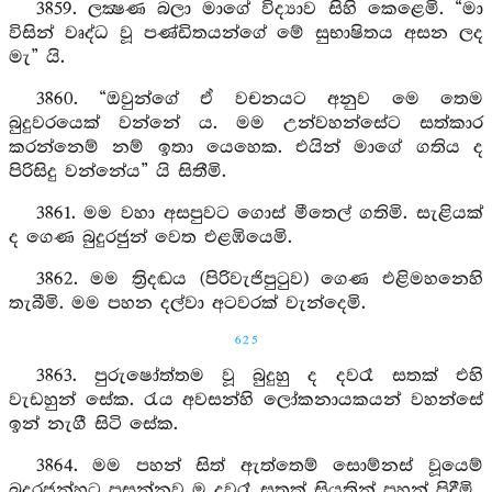
3859. ලක්‍ෂණ බලා මාගේ විද්‍යාව සිහි කෙළෙමි. “මා
විසින් වෘද්ධ වූ පණ්ඩිතයන්ගේ මේ සුභාෂිතය අසන ලද
මැ” යි.
3860. “ඔවුන්ගේ ඒ වචනයට අනුව මෙ තෙම
බුදුවරයෙක් වන්නේ ය. මම උන්වහන්සේට සත්කාර
කරන්නෙම් නම් ඉතා යෙහෙක. එයින් මාගේ ගතිය ද
පිරිසිදු වන්නේය” යි සිතීමි.
3861. මම වහා අසපුවට ගොස් මීතෙල් ගතිමි. සැළියක්
ද ගෙණ බුදුරජුන් වෙත එළඹියෙමි.
3862. මම ත්‍රිදණ්‍ඩය (පිරිවැජිපුටුව) ගෙණ එළිමහනෙහි
තැබීමි. මම පහන දල්වා අටවරක් වැන්දෙමි.
625
3863. පුරුෂෝත්තම වූ බුදුහු ද දවරෑ සතක් එහි
වැඩහුන් සේක. රැය අවසන්හි ලෝකනායකයන් වහන්සේ
ඉන් නැගී සිටි සේක.
3864. මම පහන් සිත් ඇත්තෙම් සොම්නස් වූයෙම්
බුදුරජුන්හට ප්‍රසන්නව ම දවරෑ සතක් සියතින් පහන් පිදීමි.