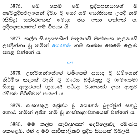
3876. මෙ තෙම මේ ප්‍රදීපදානයාගේ ම
අෂ්ටප්‍රදීපඵලයෙන් දිව්‍ය වූ හෝ යම් යෝනියක උපදී නම්
(කිසිදු) සත්ත්‍වයෙක් මොහු ජය නො ගන්නේ ය.
ප්‍රදීපදානයාගේ මේ විපාක යි.
3877. කල්ප සියදහසකින් මතුයෙහි ඔක්කාක කුලයෙහි
උපදින්නා වූ නමින්
ගෞතම
නම් ශාස්තෘ තෙමේ ලොව
පහළ වන්නේ ය.
627
3878. උන්වහන්සේගේ ධර්‍මයෙහි දායාද වූ ධර්‍මයෙන්
නිර්මිත කළාක් වැනි වූ ඖරස බුද්ධපුත්‍ර වූ (මෙතෙම)
සියලු ආස්‍රවයන් (ප්‍රහාණ පරිඥා වශයෙන්) දැන ආස්‍රව
රහිතව පිරිනිවන් පානේ ය.
3879. ශාක්‍යකුල ශ්‍රේෂ්ඨ වූ ගෞතම බුදුරජුන් සතුටු
කොට නමින් අජිත නම් වූ ශාස්තෘශ්‍රාවකයෙක් වන්නේ ය.
3880. මම කල්ප සැටදහසක් දෙව්ලොවැ රමණය
කෙළෙමි. එහි ද මට සාර්‍වකාලිකව ප්‍රදීප සියයක් බබලයි.