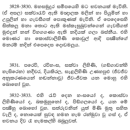
3828-3830. මහසමුදුර සමීපයෙහි මට භවනයක් මැවිනි.
(ඒ අසල) සක්වාරැව් ඇති මන්‍දාලක මලින් හා පියුමින් හා
උපුලින් හා ගැවසීගත් පොකුණක් මැවිනි. ඒ පෙදෙසෙහි
සිත්කලු මනා තොට ඇති මස්කැසුබුවන්ගෙන් ගැවසීගත්
මුළුදුන් නන් විහගගණා ඇති නදියක් ගලා බස්නීය. එහි
මොණර හා කොස්වාලිහිණි කොවුල් ආදි පක්‍ෂීන්ගේ
මනරම් නදින් එපෙදෙස දොඩමලුය.
3831. පරෙවි, රවිහංස, සක්වා ලිහිණි, (ගඞ්ගාවන්හි
හැසිරෙන) නදීචර, දියකිරල, සැළලිහිණි උණහපුළු (ජීවජීව
අනුකරණයෙන් හඬන්නාවූ) ජීවංජීවක යන මොහු එහි
බොහෝ වූහ.
3832-3833. එහි රැව් දෙන හංසයෝ ද, කොස්වා
ලිහිණියෝ ද, බකමුහුනෝ ද, පිඞ්ගලයෝ ද, යන මේ
පක්‍ෂීහු බොහෝ වූහ. සත්රුවනින් යුත් මිණි මුතු සහිත
වැලි ද, නොයෙක් සුවඳ හමන හැම රන්මුවා වූ ගස් ද, ඒ
භවනය දිව රෑ හැමකල්හි බබුලුවත්.