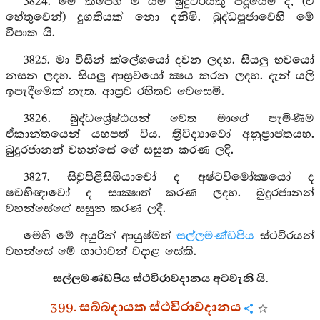
3824. මේ කපෙහි ම යම් බුදුවරයකු පිදූයෙම් ද, (ඒ
හේතුවෙන්) දුගතියක් නො දනිමි. බුද්ධපූජාවෙහි මේ
විපාක යි.
3825. මා විසින් ක්ලේශයෝ දවන ලදහ. සියලු භවයෝ
නසන ලදහ. සියලු ආස්‍රවයෝ ක්‍ෂය කරන ලදහ. දැන් යලි
ඉපැදීමෙක් නැත. ආස්‍රව රහිතව වෙසෙමි.
3826. බුද්ධශ්‍රේෂ්ඨයන් වෙත මාගේ පැමිණීම
ඒකාන්තයෙන් යහපත් විය. ත්‍රිවිද්‍යාවෝ අනුප්‍රාප්තයහ.
බුදුරජානන් වහන්සේ ගේ සසුන කරණ ලදි.
3827. සිවුපිළිසිඹියාවෝ ද අෂ්ටවිමෝක්‍ෂයෝ ද
ෂඩභිඥාවෝ ද සාක්‍ෂාත් කරණ ලදහ. බුදුරජානන්
වහන්සේගේ සසුන කරණ ලදී.
මෙහි මේ අයුරින් ආයුෂ්මත්
සල්ලමණ්ඩපිය
ස්ථවිරයන්
වහන්සේ මේ ගාථාවන් වදාළ සේකි.
සල්ලමණ්ඩපිය ස්ථවිරාවදානය අටවැනි යි.
399. සබ්බදායක ස්ථවිරාවදානය