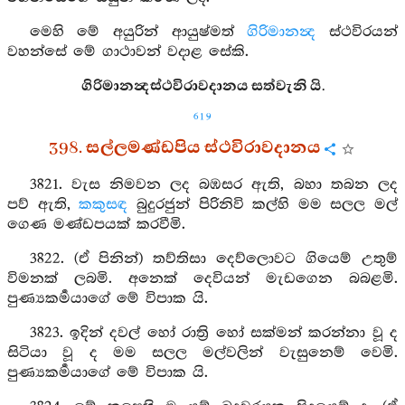
මෙහි මේ අයුරින් ආයුෂ්මත්
ගිරිමානන්‍ද
ස්ථවිරයන්
වහන්සේ මේ ගාථාවන් වදාළ සේකි.
ගිරිමානන්‍දස්ථවිරාවදානය සත්වැනි යි.
619
398. සල්ලමණ්ඩපිය ස්ථවිරාවදානය
3821. වැස නිමවන ලද බඹසර ඇති, බහා තබන ලද
පව් ඇති,
කකුසඳ
බුදුරජුන් පිරිනිවි කල්හි මම සලල මල්
ගෙණ මණ්ඩපයක් කරවීමි.
3822. (ඒ පිනින්) තව්තිසා දෙව්ලොවට ගියෙම් උතුම්
විමනක් ලබමි. අනෙක් දෙවියන් මැඩගෙන බබළමි.
පුණ්‍යකර්‍මයාගේ මේ විපාක යි.
3823. ඉදින් දවල් හෝ රාත්‍රි හෝ සක්මන් කරන්නා වූ ද
සිටියා වූ ද මම සලල මල්වලින් වැසුනෙම් වෙමි.
පුණ්‍යකර්‍මයාගේ මේ විපාක යි.