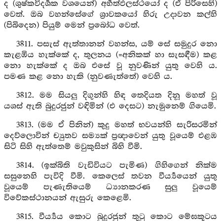
ද (ශුෂ්‍කවිදර්‍ශක වශයෙන්) අර්‍හත්ඵලස්‍ථයෝ ද (ඒ පිරිසෙහි)
වෙත්. ඔබ වහන්සේගේ ශ්‍රාවකයෝ හිරු උදාවන කල්හි
(පිබිදෙන) පියුම් මෙන් ප්‍රබෝධ වෙත්.
3811. පසැස් ඇත්තානන් වහන්ස, යම් සේ සමුදුර නො
කැළඹිය හැක්කේ ද, තුලනය (=අනිකක් හා සැසඳීම) කළ
නො හැක්කේ ද ඔබ එසේ වූ නුවණින් යුතු වෙහි ය.
පමණ කළ නො හැකි (නුවණැත්තේ) වෙහි ය.
3812. මම සියලු දිගුන්හි හිඳ තෙදියත දිනූ මහත් වූ
යශස් ඇති බුදුරජුන් වඳිමින් (එ දෙසට) නැමුනෙම් ගියෙමි.
3813. (මම ඒ පිනින්) කුදු මහත් භවයන්හි සැරිසරමින්
දෙව්ලොවින් ච්‍යුතව සම්‍යක් ප්‍රඥාවෙන් යුතු වූයෙම් එළඹ
සිටි සිහි ඇත්තෙම් මවුකුසින් බිහි වීමි.
3814. (ඉක්බිති වැඩිවියට පැමිණ) ගිහිගෙන් නික්ම
සසුනෙහි පැවිදි වීමි. කෙලෙස් තවන වීර්‍ය්‍යයෙන් යුතු
වූයෙම් පැණැතියෙම් ධ්‍යානකරණ සුලු වූයෙම්
විවේකස්ථානයන් ඇසුරු කෙළෙමි.
3815. වීර්‍ය්‍යය කොට බුදුරජුන් තුටු කොට මේඝකූටය