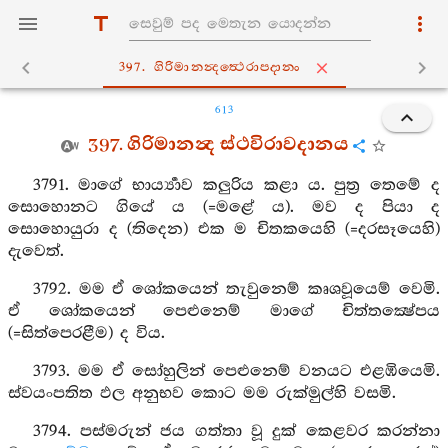
397. ගිරිමානන්‍දත්‍ථෙරාපදානං
613
397. ගිරිමානන්‍ද ස්ථවිරාවදානය
3791. මාගේ භාර්‍ය්‍යාව කලුරිය කළා ය. පුත්‍ර තෙමේ ද
සොහොනට ගියේ ය (=මළේ ය). මව ද පියා ද
සොහොයුරා ද (තිදෙන) එක ම චිතකයෙහි (=දරසෑයෙහි)
දැවෙත්.
3792. මම ඒ ශෝකයෙන් තැවුනෙම් කෘශවූයෙම් වෙමි.
ඒ ශෝකයෙන් පෙළුනෙම් මාගේ චිත්තක්‍ෂේපය
(=සිත්පෙරළීම) ද විය.
3793. මම ඒ සෝහුලින් පෙළුනෙම් වනයට එළඹියෙමි.
ස්‍වයංපතිත ඵල අනුභව කොට මම රුක්මුල්හි වසමි.
3794. පස්මරුන් ජය ගත්තා වූ දුක් කෙළවර කරන්නා