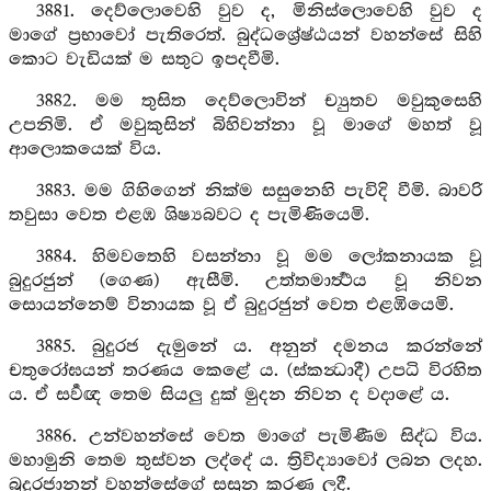
3881. දෙව්ලොවෙහි වුව ද, මිනිස්ලොවෙහි වුව ද
මාගේ ප්‍රභාවෝ පැතිරෙත්. බුද්ධශ්‍රේෂ්ඨයන් වහන්සේ සිහි
කොට වැඩියක් ම සතුට ඉපදවීමි.
3882. මම තුසිත දෙව්ලොවින් ච්‍යුතව මවුකුසෙහි
උපනිමි. ඒ මවුකුසින් බිහිවන්නා වූ මාගේ මහත් වූ
ආලොකයෙක් විය.
3883. මම ගිහිගෙන් නික්ම සසුනෙහි පැවිදි වීමි. බාවරි
තවුසා වෙත එළඹ ශිෂ්‍යබවට ද පැමිණියෙමි.
3884. හිමවතෙහි වසන්නා වූ මම ලෝකනායක වූ
බුදුරජුන් (ගෙණ) ඇසීමි. උත්තමාර්‍ත්‍ථය වූ නිවන
සොයන්නෙම් විනායක වූ ඒ බුදුරජුන් වෙත එළඹියෙමි.
3885. බුදුරජ දැමුනේ ය. අනුන් දමනය කරන්නේ
චතුරෝඝයන් තරණය කෙළේ ය. (ස්‍කන්‍ධාදී) උපධි විරහිත
ය. ඒ සර්‍වඥ තෙම සියලු දුක් මුදන නිවන ද වදාළේ ය.
3886. උන්වහන්සේ වෙත මාගේ පැමිණීම සිද්ධ විය.
මහාමුනි තෙම තුස්වන ලද්දේ ය. ත්‍රිවිද්‍යාවෝ ලබන ලදහ.
බුදුරජානන් වහන්සේගේ සසුන කරණ ලදී.