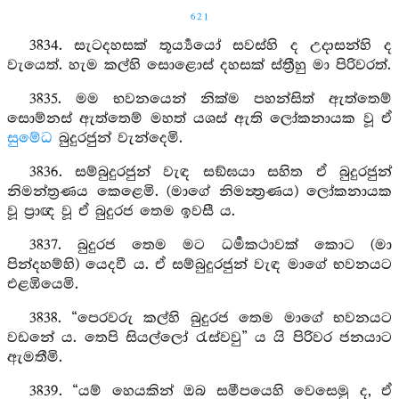
621
3834. සැටදහසක් තූර්‍ය්‍යයෝ සවස්හි ද උදාසන්හි ද
වැයෙත්. හැම කල්හි සොළොස් දහසක් ස්ත්‍රීහු මා පිරිවරත්.
3835. මම භවනයෙන් නික්ම පහන්සිත් ඇත්තෙම්
සොම්නස් ඇත්තෙම් මහත් යශස් ඇති ලෝකනායක වූ ඒ
සුමේධ
බුදුරජුන් වැන්දෙමි.
3836. සම්බුදුරජුන් වැඳ සඞ්ඝයා සහිත ඒ බුදුරජුන්
නිමන්ත්‍රණය කෙළෙමි. (මාගේ නිමන්‍ත්‍රණය) ලෝකනායක
වූ ප්‍රාඥ වූ ඒ බුදුරජ තෙම ඉවසී ය.
3837. බුදුරජ තෙම මට ධර්‍මකථාවක් කොට (මා
පින්දහම්හි) යෙදවී ය. ඒ සම්බුදුරජුන් වැඳ මාගේ භවනයට
එළඹියෙමි.
3838. “පෙරවරු කල්හි බුදුරජ තෙම මාගේ භවනයට
වඩනේ ය. තෙපි සියල්ලෝ රැස්වවු” ය යි පිරිවර ජනයාට
ඇමතීමි.
3839. “යම් හෙයකින් ඔබ සමීපයෙහි වෙසෙමු ද, ඒ