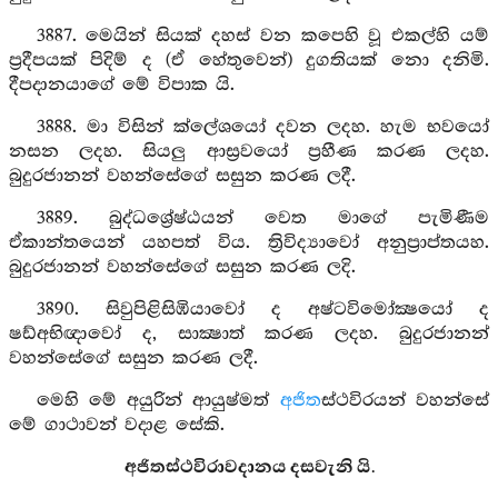
3887. මෙයින් සියක් දහස් වන කපෙහි වූ එකල්හි යම්
ප්‍රදීපයක් පිදිම් ද (ඒ හේතුවෙන්) දුගතියක් නො දනිමි.
දීපදානයාගේ මේ විපාක යි.
3888. මා විසින් ක්ලේශයෝ දවන ලදහ. හැම භවයෝ
නසන ලදහ. සියලු ආස්‍රවයෝ ප්‍රහීණ කරණ ලදහ.
බුදුරජානන් වහන්සේගේ සසුන කරණ ලදී.
3889. බුද්ධශ්‍රේෂ්ඨයන් වෙත මාගේ පැමිණීම
ඒකාන්තයෙන් යහපත් විය. ත්‍රිවිද්‍යාවෝ අනුප්‍රාප්තයහ.
බුදුරජානන් වහන්සේගේ සසුන කරණ ලදි.
3890. සිවුපිළිසිඹියාවෝ ද අෂ්ටවිමෝක්‍ෂයෝ ද
ෂඩ්අභිඥාවෝ ද, සාක්‍ෂාත් කරණ ලදහ. බුදුරජානන්
වහන්සේගේ සසුන කරණ ලදී.
මෙහි මේ අයුරින් ආයුෂ්මත්
අජිත
ස්ථවිරයන් වහන්සේ
මේ ගාථාවන් වදාළ සේකි.
අජිතස්ථවිරාවදානය දසවැනි යි.