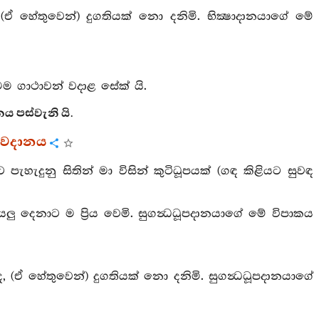
 (ඒ හේතුවෙන්) දුගතියක් නො දනිමි. භික්‍ෂාදානයාගේ මේ
ම ගාථාවන් වදාළ සේක් යි.
 පස්වැනි යි.
රාවදානය
පැහැදුනු සිතින් මා විසින් කුටිධූපයක් (ගඳ කිළියට සුවඳ
යලු දෙනාට ම ප්‍රිය වෙමි. සුගන්‍ධධූපදානයාගේ මේ විපාකය
 ද, (ඒ හේතුවෙන්) දුගතියක් නො දනිමි. සුගන්‍ධධූපදානයාගේ