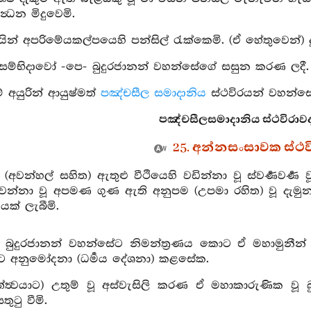
්‍ධන මිදුවෙමි.
යින් අපරිමේයකල්පයෙහි පන්සිල් රැක්කෙමි. (ඒ හේතුවෙන්) ද
‍රතිසම්භිදාවෝ -පෙ- බුදුරජානන් වහන්සේගේ සසුන කරණ ලදී.
 අයුරින් ආයුෂ්මත්
පඤ්චසීල සමාදානිය
ස්ථවිරයන් වහන්සේ
පඤ්චසීලසමාදානිය ස්ථවිරාවදා
25. අන්නසංසාවක ස්ථ
. (අවන්හල් සහිත) ඇතුළු වීථියෙහි වඩින්නා වූ ස්වර්‍ණවර
වන්නා වූ අපමණ ගුණ ඇති අනුපම (උපමා රහිත) වූ දැමුනා 
තියක් ලැබීමි.
 බුදුරජානන් වහන්සේට නිමන්ත්‍රණය කොට ඒ මහාමුනීන් 
 අනුමෝදනා (ධර්‍මය දේශනා) කළසේක.
සත්ත්‍වයාට) උතුම් වූ අස්වැසිලි කරණ ඒ මහාකාරුණික 
තුටු වීමි.