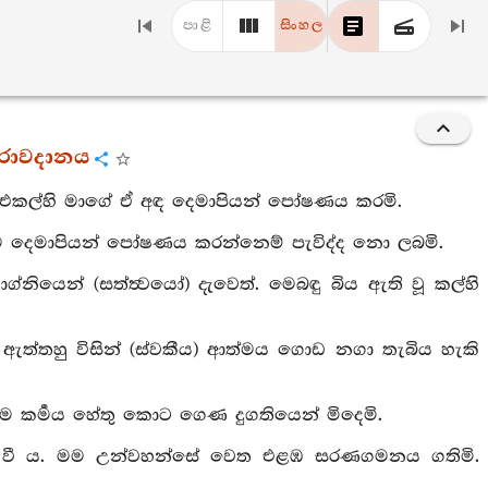
පාළි
සිංහල
ිරාවදානය
 එකල්හි මාගේ ඒ අඳ දෙමාපියන් පෝෂණය කරමි.
“මම දෙමාපියන් පෝෂණය කරන්නෙම් පැවිද්ද නො ලබමි.
ාග්නියෙන් (සත්ත්‍වයෝ) දැවෙත්. මෙබඳු බිය ඇති වූ කල්හි
 ඇත්තහු විසින් (ස්වකීය) ආත්මය ගොඩ නගා තැබිය හැකි
ම කර්‍මය හේතු කොට ගෙණ දුගතියෙන් මිදෙමි.
ක් වී ය. මම උන්වහන්සේ වෙත එළඹ සරණගමනය ගතිමි.