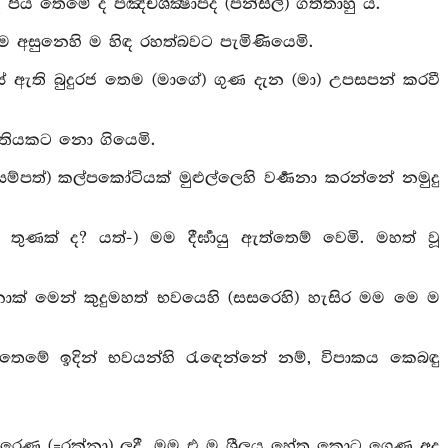
ය තෙමේ ද පඤ්චශික්‍ෂාපද (පන්සිල්) ගත්තාහු ය.
ම අසුනෙහි ම හිඳ රහත්බවට පැමිණියෙමි.
ැස් ඇති බුදුරජ තෙම (මාගේ) ගුණ දැන (මා) උපසපන් කරවී
දුගතියකට නො ගියෙමි.
ම්පත්) කල්පකෝටියක් මුළුල්ලෙහි වර්‍ණනා කරන්නේ නමුදු
ුණක් ද? යත්-) මම දීර්‍ඝායු ඇත්තෙම් වෙමි. මහත් වූ
න්නාක් මෙන් කුදුමහත් භවයෙහි (සසරෙහි) හැසිර මම මෙ ම
රාවක තෙමේ ඉදින් භවයන්හි රැඳෙන්නේ නම්, විපාකය කෙබඳු
 හැසිරෙණ (=රක්නා) ලදී. මම එ ම ශීලය හේතු කොට ගෙණ අද