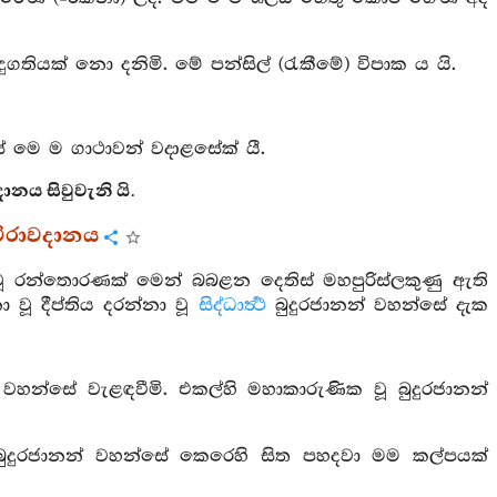
ුගතියක් නො දනිමි. මේ පන්සිල් (රැකීමේ) විපාක ය යි.
 මෙ ම ගාථාවන් වදාළසේක් යී.
නය සිවුවැනි යි.
විරාවදානය
්‍ණ වූ රන්තොරණක් මෙන් බබළන දෙතිස් මහපුරිස්ලකුණු ඇති
වූ දීප්තිය දරන්නා වූ
සිද්ධාර්‍ත්‍ථ
බුදුරජානන් වහන්සේ දැක
වහන්සේ වැළඳවීමි. එකල්හි මහාකාරුණික වූ බුදුරජානන්
වූ බුදුරජානන් වහන්සේ කෙරෙහි සිත පහදවා මම කල්පයක්