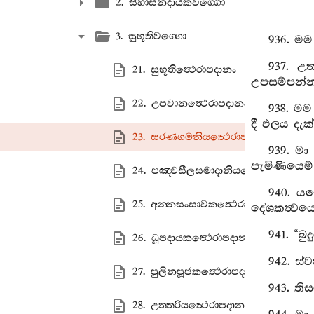
2. සිහාසනදායකවග‍්ගො
3. සුභූතිවග‍්ගො
936. මම
937. උත
21. සුභූතිත්‍ථෙරාපදානං
උපසම්පන්
22. උපවානත්‍ථෙරාපදානං
938. මම
දී ඵලය දැක්
23. සරණගමනියත්‍ථෙරාපදානං
939. මා
පැමිණියෙම්
24. පඤ‍්චසීලසමාදානියත්‍ථෙරාපදානං
940. යම
25. අන‍්නසංසාවකත්‍ථෙරාපදානං
දේශකත්‍වය
941. “බ
26. ධූපදායකත්‍ථෙරාපදානං
942. ස්
27. පුලිනපූජකත්‍ථෙරාපදානං
943. ති
28. උත‍්තරියත්‍ථෙරාපදානං