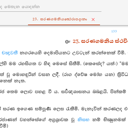
23. සරණගමනියත්‍ථෙරාපදානං
133
23. සරණගමනිය ස්ථව
ම
චන්‍ද්‍රවතී
නගරයෙහි දෙමාපියනට උවටැන් කරන්නෙක් වීමි.
ල්හි මම රහසිගත ව හිඳ මෙසේ සිතීමි. (කෙසේද? යත්:) 
ත් වූ මොහඳුරින් වසන ලදී. (රාග ද්වේෂ මෝහ යන) ත්‍රිවිධ
්නෙක් නැත.
දුරජ තෙම ලොව පහළ වී ය. සර්‍වඥශාසනය බබළයි. පින්කම්
න් සරණ ඉගෙණ සම්පූර්‍ණ ලෙස රැකීමි. මැනැවින් කරණලද එ
දුරජාණන් වහන්සේගේ අග්‍රශ්‍රාවක වූ
නිසභ
නම් භික්‍ෂුනම
ීමි)