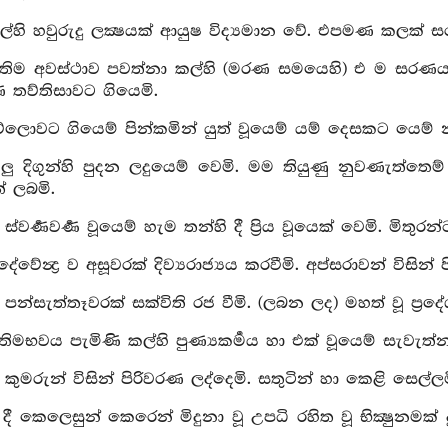
ල්හි හවුරුදු ලක්‍ෂයක් ආයුෂ විද්‍යමාන වේ. එපමණ කලක් ස
න්තිම අවස්ථාව පවත්නා කල්හි (මරණ සමයෙහි) එ ම සරණය
ව්තිසාවට ගියෙමි.
ව්ලොවට ගියෙම් පින්කමින් යුත් වූයෙම් යම් දෙසකට යෙම් 
යලු දිගුන්හි පුදන ලදුයෙම් වෙමි. මම තියුණු නුවණැත්තෙ
 ලබමි.
ස්වර්‍ණවර්‍ණ වූයෙම් හැම තන්හි දී ප්‍රිය වූයෙක් වෙමි. මි
‍රදේවේන්‍ද්‍ර ව අසූවරක් දිව්‍යරාජ්‍යය කරවීමි. අප්සරාවන් වි
 පන්සැත්තෑවරක් සක්විති රජ වීමි. (ලබන ලද) මහත් වූ ප්
්තිමභවය පැමිණි කල්හි පුණ්‍යකර්‍මය හා එක් වූයෙම් සැවැ
 කුමරුන් විසින් පිරිවරණ ලද්දෙමි. සතුටින් හා කෙළි සෙල්
ි දී කෙලෙසුන් කෙරෙන් මිදුනා වූ උපධි රහිත වූ භික්‍ෂුනම