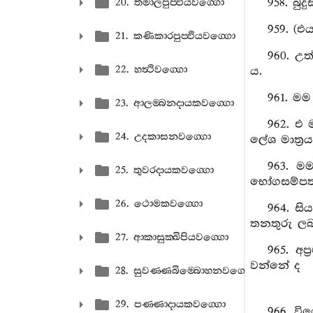
958. බු
20. තමාලපුප‍්ඵියවග‍්ගො
959. (එ
21. කණිකාරපුප‍්ඵියවග‍්ගො
960. උත
22. හත්‍ථිවග‍්ගො
ය.
961. මම
23. ආලම‍්බනදායකවග‍්ගො
962. එ 
24. උදකාසනවග‍්ගො
ලේශ මාත්‍ර
963. මම
25. තුවරදායකවග‍්ගො
භෝගසම්පත් 
26. ථොමකවග‍්ගො
964. සි
තනතුරු ලබ
27. ආකාසුක‍්ඛිපියවග‍්ගො
965. අප
වන්නේ ද
28. සුවණ‍්ණබිම‍්බොහනවග‍්ගො
29. පණ‍්ණාදායකවග‍්ගො
966. වි