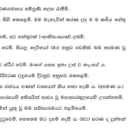
රණගමනය සම්පූර්‍ණ ලෙස රැකීමි.
 සිහි කෙළෙමි. මම මැනැවින් කරණ ලද එ ම කර්‍මය හේතු
නම්, අට හේතුවක් (=ආනිසංසයක්) ලබමි.
ම් වෙමි. සියලු දෙවියෝ (මා) අනුව පවතිත්. මම අපමණ වූ
තුරන්ට ස්ථිර වෙමි. මාගේ යසස ඉතා උස් ව නැංගේ ය.
සින් පිරිවරණ ලදුයෙම් දිවසුව අනුභව කෙළෙමි.
‍රදේශ රාජ්‍යය ගණන් වශයෙන් කිය නො හැකි ය. (අපමණ ය.)
ත්නගරයෙහි අතිශයින් ආඪ්‍ය වූ මහාසාරකුලයෙහි උපන්නෙමි.
ලමින් යුතු වූ මම සඞ්ඝාරාමයට එළඹියෙමි.
ක් දුටුවෙමි. හෙතෙම මට දහම් දෙසී ය. (මට) සරණ ද දුන්නේ