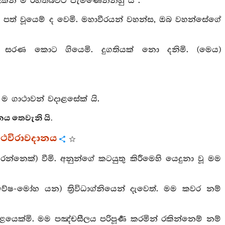
ින් ම රහත්බවට පැමිණෙන්නහු ය”.
ඍධියට පත් වූයෙම් ද වෙමි. මහාවීරයන් වහන්ස, ඔබ වහන්සේගේ
ේ සරණ කොට ගියෙමි. දුගතියක් නො දනිමි. (මෙය)
ම ගාථාවන් වදාළසේක් යි.
ය තෙවැනි යි.
ස්ථවිරාවදානය
ෙක්) වීමි. අනුන්ගේ කටයුතු කිරීමෙහි යෙදුනා වූ මම
වේෂ-මෝහ යන) ත්‍රිවිධාග්නියෙන් දැවෙත්. මම කවර නම්
බැළයෙක්මි. මම පඤ්චසීලය පරිපූර්‍ණ කරමින් රකින්නෙම් නම්