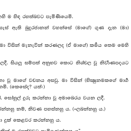
ි ම හිඳ රහත්බවට පැමිණියෙමි.
 පසැස් ඇති බුදුරජානන් වහන්සේ (මාගේ) ගුණ දැන (මා)
ා විසින් මැනැවින් කරණලද (ඒ මාගේ) කර්‍මය තෙම මෙහි
ලදී. සියලු සම්පත් අනුභව කොට නිශ්චල වූ නිර්‍වාණපදයට
ූ මාගේ වචනය අසවු. මා විසින් (භික්‍ෂුනමකගේ මාර්‍ග
මි. (කෙසේද? යත්:)
. සෝහුල් දුරු කරන්නා වූ අමාබෙරය වයන ලදී.
් කරන්නහු නම්, නිවණ පහස්නහු ය. (=ලබන්නහු ය.)
ා දුක් කෙළවර කරන්නහු ය.