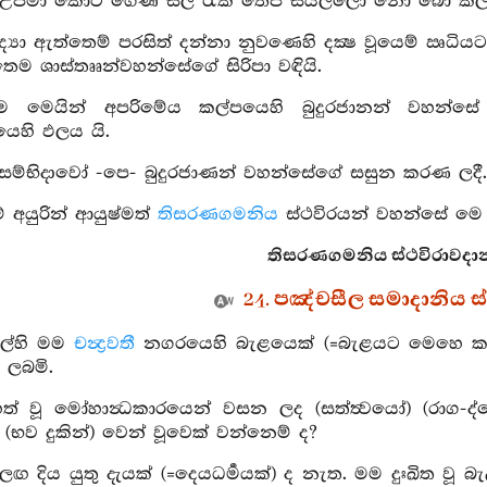
ා උපමා කොට ගෙණ සිල් රැක තෙපි සියල්ලෝ නො බෝ කලක
‍රිවිද්‍යා ඇත්තෙම් පරසිත් දන්නා නුවණෙහි දක්‍ෂ වූයෙම් 
ක තෙම ශාස්තෲන්වහන්සේගේ සිරිපා වඳියි.
ම මෙයින් අපරිමේය කල්පයෙහි බුදුරජානන් වහන්ස
හි ඵලය යි.
‍රතිසම්භිදාවෝ -පෙ- බුදුරජාණන් වහන්සේගේ සසුන කරණ ලදී.
 අයුරින් ආයුෂ්මත්
තිසරණගමනිය
ස්ථවිරයන් වහන්සේ මෙ 
තිසරණගමනිය ස්ථවිරාවදාන
24. පඤ්චසීල සමාදානිය 
කල්හි මම
චන්‍ද්‍රවතී
නගරයෙහි බැළයෙක් (=බැළයට මෙහෙ කරන්න
 ලබමි.
ත් වූ මෝහාන්‍ධකාරයෙන් වසන ලද (සත්ත්‍වයෝ) (රාග-ද්
(භව දුකින්) වෙන් වූවෙක් වන්නෙම් ද?
 ලඟ දිය යුතු දැයක් (=දෙයධර්‍මයක්) ද නැත. මම දුඃඛිත වූ 