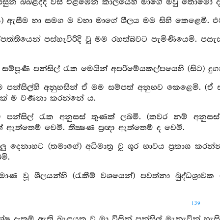
දුසසුන බබළද්දී වස් එළඹෙන කාලයෙහි මාගේ මවු තොමෝ ද පි
ය) ඇසීම හා සමග ම වහා මාගේ ශීලය මම සිහි කෙළෙමි. එ
්පත්තියෙන් පස්හැවිරිදි වූ මම රහත්බවට පැමිණියෙමි. පස
 සම්පූර්‍ණ පන්සිල් රැක මෙයින් අපරිමේයකල්පයෙහි (සිට) 
ම පන්සිල්හි අනුහසින් ඒ මම සම්පත් අනුභව කෙළෙමි. (ඒ ස
යක් ම වර්‍ණනා කරන්නේ ය.
 පන්සිල් රැක අනුසස් තුණක් ලබමි. (කවර නම් අනුසස් ත
ඇත්තෙම් වෙමි. තීක්‍ෂණ ප්‍රඥා ඇත්තෙම් ද වෙමි.
යලු දෙනාහට (තමාගේ) අධිමාත්‍ර වූ ශූර භාවය ප්‍රකාශ කර
මි.
්‍රමාණ වූ ශීලයන්හි (රැකීම් වශයෙන්) පවත්නා බුද්ධශ්‍
139
ශේෂ දැකුම් ඇති බැළයකු වූ මා විසින් පන්සිල් මැනැවින්