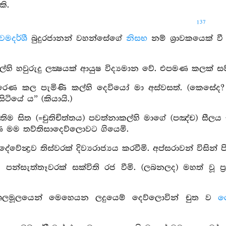
ි.
137
මදර්ශී
බුදුරජානන් වහන්සේගේ
නිසභ
නම් ශ්‍රාවකයෙක් ව
්හි හවුරුදු ලක්‍ෂයක් ආයුෂ විද්‍යමාන වේ. එපමණ කලක් සම්පූර
රෙණ කල පැමිණි කල්හි දෙවියෝ මා අස්වසත්. (කෙසේද? යත
ටියේ යˮ (කියායි.)
්තිම සිත (=චුතිචිත්තය) පවත්නාකල්හි මාගේ (පඤ්ච) සීලය
මම තව්තිසාදෙව්ලොවට ගියෙමි.
‍රදේවේන්‍ද්‍රව තිස්වරක් දිව්‍යරාජ්‍යය කරවීමි. අප්සරාවන් විස
ම පන්සැත්තෑවරක් සක්විති රජ වීමි. (ලබනලද) මහත් වූ
ුශලමූලයෙන් මෙහෙයන ලදුයෙම් දෙව්ලොවින් චුත ව
ව