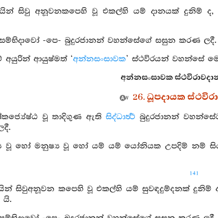
යින් සිවු අනූවනකපෙහි වූ එකල්හි යම් දානයක් දුනිම් ද,
‍රතිසම්භිදාවෝ -පෙ- බුදුරජානන් වහන්සේගේ සසුන කරණ ලදී.
 අයුරින් ආයුෂ්මත් ‘
අන්නසංසාවක
’ ස්ථවිරයන් වහන්සේ මෙ
අන්නසංසාවක ස්ථවිරාවදානය
26. ධූපදායක ස්ථවි
කජ්‍යේෂ්ඨ වූ තාදිගුණ ඇති
සිද්ධාර්‍ත්‍ථ
බුදුරජානන් වහන්සේට 
දී.
ව්‍ය වූ හෝ මනුෂ්‍ය වූ හෝ යම් යම් යෝනියක උපදිම් නම් සි
141
යින් සිවුඅනූවන කපෙහි වූ එකල්හි යම් සුවඳදුම්දනක් දුනිම්
යි.