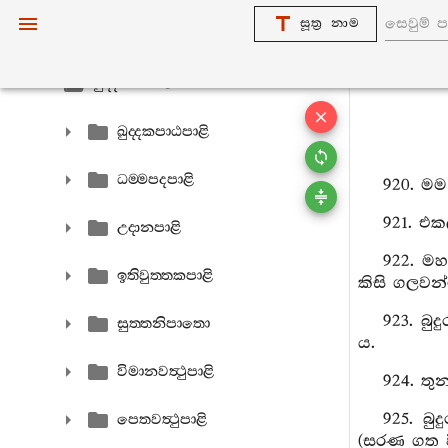
සූත්‍ර නාම
අඞ‍්ගුත‍්තරනිකායො
ඛුද‍්දකනිකායො
ඛුද‍්දකපාඨපාළි
ධම‍්මපදපාළි
920. ම
921. එක
උදානපාළි
922. මහ
ඉතිවුත‍්තකපාළි
කිසි ගලවන
923. බු
සුත‍්තනිපාතො
ය.
විමානවත්‍ථුපාළි
924. තු
925. බු
පෙතවත්‍ථුපාළි
(සරණ ගත ව