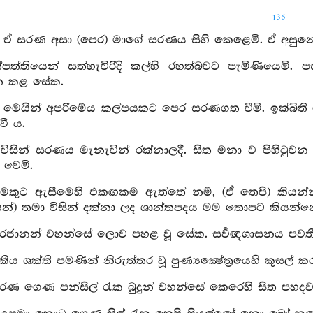
135
 ඒ සරණ අසා (පෙර) මාගේ සරණය සිහි කෙළෙමි. ඒ අසුනෙහ
්පත්තියෙන් සත්හැවිරිදි කල්හි රහත්බවට පැමිණියෙමි.
න කළ සේක.
 මෙයින් අපරිමේය කල්පයකට පෙර සරණගත වීමි. ඉක්බිති ම
වී ය.
 විසින් සරණය මැනැවින් රක්නාලදී. සිත මනා ව පිහිටුවන 
 වෙමි.
ෙකුට ඇසීමෙහි එකඟකම ඇත්තේ නම්, (ඒ තෙපි) කියන්නා ව
ෙන්) තමා විසින් දක්නා ලද ශාන්තපදය මම තොපට කියන්නෙ
ුදුරජානන් වහන්සේ ලොව පහළ වූ සේක. සර්‍වඥශාසනය පවතී
වකීය ශක්ති පමණින් නිරුත්තර වූ පුණ්‍යක්‍ෂේත්‍රයෙහි කුසල
සරණ ගෙණ පන්සිල් රැක බුදුන් වහන්සේ කෙරෙහි සිත පහදව