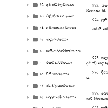
39. අවණ‍්ටඵලවග‍්ගො
973. මෙ
විපාකය යි.
40. පිළින්‍දිවච‍්ඡවග‍්ගො
974. ප්
41. මෙත‍්තෙය්‍යවග‍්ගො
මෙහි මේ
42. භද‍්දාලිවග‍්ගො
43. සකිංසම‍්මජ‍්ජකවග‍්ගො
975. ලෝ
44. එකවිහාරිවග‍්ගො
දුමක්) දෙනල
976. දි
45. විභීටකවග‍්ගො
යි.
46. ජගතිදායකවග‍්ගො
977. මෙ
47. සාලකුසුමියවග‍්ගො
මේ විපාකය 