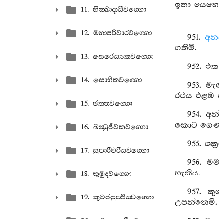
ඉතා යෙහෙක
11. භික‍්ඛාදායීවග‍්ගො
12. මහාපරිවාරවග‍්ගො
951.
අනව
ගතිමි.
13. සෙරෙය්‍යකවග‍්ගො
952. එකල
14. සොභිතවග‍්ගො
953. මැ
රථය එළඹ සි
15. ඡත‍්තවග‍්ගො
954. අන
කොට ගෙණ 
16. බන්‍ධුජීවකවග‍්ගො
955. ශක්
17. සුපාරිචරියවග‍්ගො
956. ම
හැකිය.
18. කුමුදවග‍්ගො
957. ක
19. කුටජපුප‍්ඵියවග‍්ගො
උපන්නෙමි.