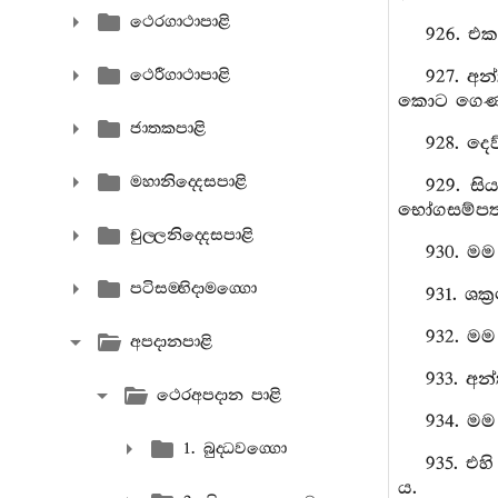
ථෙරගාථාපාළි
926. එක
ථෙරීගාථාපාළි
927. අ
කොට ගෙණ ත
ජාතකපාළි
928. දෙ
මහානිද‍්දෙසපාළි
929. සි
භෝගසම්පත්
චුල‍්ලනිද‍්දෙසපාළි
930. මම 
පටිසම‍්භිදාමග‍්ගො
931. ශක්
932. මම
අපදානපාළි
933. අන
ථෙරඅපදාන පාළි
934. මම
1. බුද‍්ධවග‍්ගො
935. එහ
ය.