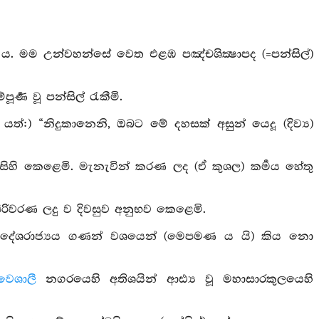
ී ය. මම උන්වහන්සේ වෙත එළඹ පඤ්චශික්‍ෂාපද (=පන්සිල්)
්‍ණ වූ පන්සිල් රැකීමි.
්:) “නිදුකානෙනි, ඔබට මේ දහසක් අසුන් යෙදූ (දිව්‍ය)
 සිහි කෙළෙමි. මැනැවින් කරණ ලද (ඒ කුශල) කර්‍මය හේතු
ින් පිරිවරණ ලදු ව දිවසුව අනුභව කෙළෙමි.
 ප්‍රදේශරාජ්‍යය ගණන් වශයෙන් (මෙපමණ ය යි) කිය නො
ෛශාලී
නගරයෙහි අතිශයින් ආඪ්‍ය වූ මහාසාරකුලයෙහි