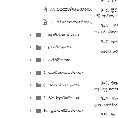
944. ම
29. එකඤ‍්ජලිකත්‍ථෙරාපදානං
945. ත්
(ඒ) ශ්‍රාව
30. ඛොමදායකත්‍ථෙරාපදානං
946. ම
සරණගමනයෙ
4. කුණ‍්ඩධානවග‍්ගො
947. ප්
5. උපාලිවග‍්ගො
මෙහි මේ
6. වීජනීවග‍්ගො
7. සකවිත‍්තනියවග‍්ගො
948. එ
8. නාගසමාලවග‍්ගො
පැවිද්ද නො
9. තිමිරපුප‍්ඵියවග‍්ගො
949. මහ
උපායයකින් 
10. සුධාපිණ‍්ඩියවග‍්ගො
950. මා