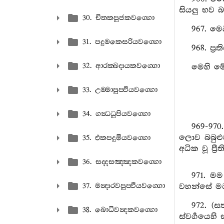
සියලු භව බන
30. චිතකපූජකවග‍්ගො
967. මෙ
31. පදුමකෙසරියවග‍්ගො
968. ප්
32. ආරක‍්ඛදායකවග‍්ගො
මෙහි මේ
33. උම‍්මාපුප‍්ඵියවග‍්ගො
34. ගන්‍ධධූපියවග‍්ගො
969-970
ලොව බබුළු
35. එකපදුමියවග‍්ගො
අධික වූ ප්‍රී
36. සද‍්දසඤ‍්ඤකවග‍්ගො
971. මම
37. මන්‍දාරවපුප‍්ඵියවග‍්ගො
වහන්සේ මට
972. (
38. බොධිවන්‍දකවග‍්ගො
ස්වර්‍ගයෙහි ස