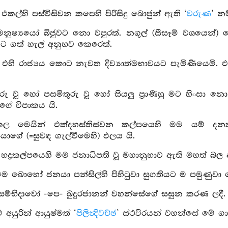
 එකල්හි පස්විසිවන කපෙහි පිරිසිදු බොජුන් ඇති ‘
වරුණ
’ නම
 මනුෂ්‍යයෝ බිජුවට නො වපුරත්. නගුල් (සීසෑම් වශයෙන
 ගත් හැල් අනුභව කෙරෙත්.
 එහි රාජ්‍යය කොට නැවත දිව්‍යාත්මභාවයට පැමිණියෙමි
තුරු වූ හෝ පසමිතුරු වූ හෝ සියලු ප්‍රාණීහු මට හිංසා නො
යාගේ විපාකය යි.
කල මෙයින් එක්දහස්තිස්වන කල්පයෙහි මම යම් දනක් ද
පයාගේ (=සුවඳ ගැල්වීමෙහි) ඵලය යි.
 භද්‍රකල්පයෙහි මම ජනාධිපති වූ මහානුභාව ඇති මහත් බල ඇ
මම බොහෝ ජනයා පන්සිල්හි පිහිටුවා සුගතියට ම පමුණුවා දෙව
ිසම්භිදාවෝ -පෙ- බුදුරජානන් වහන්සේගේ සසුන කරණ ලදී.
 අයුරින් ආයුෂ්මත් ‘
පිලින්‍දිවච්ඡ
’ ස්ථවිරයන් වහන්සේ මේ ගාථ