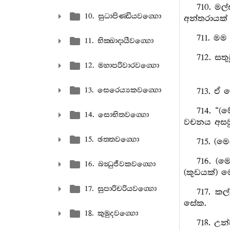
710. ම
10. සුධාපිණ‍්ඩියවග‍්ගො
අන්තරායක
711. මම
11. භික‍්ඛාදායීවග‍්ගො
712. සත
12. මහාපරිවාරවග‍්ගො
13. සෙරෙය්‍යකවග‍්ගො
713. ඒ 
714. “(
14. සොභිතවග‍්ගො
වචනය අසවු”
15. ඡත‍්තවග‍්ගො
715. (ම
716. (ම
16. බන්‍ධුජීවකවග‍්ගො
(කුඩයක්) 
17. සුපාරිචරියවග‍්ගො
717. ක
සේක.
18. කුමුදවග‍්ගො
718. උන