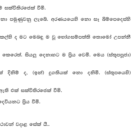
් සක්විතිරජෙක් වීමි.
්) නො පමුණුවනු ලැබේ. අරණයයෙහි නො සෑ බිම්පෙදෙස්හි
. එකල්හි ද මට මෙබඳු ම වූ භෝගසම්පත්ති තොමෝ උපන්නී
 කෙරෙත්. සියලු දෙනාහට ම ප්‍රිය වෙමි. මෙය (ස්තූපපූජා)
ිනිම් ද, (ඉන්) දුගතියක් නො දනිමි. (ස්තූපයෙහි)
ති එක් සක්විතිරජෙක් වීමි.
ියනට ප්‍රිය වීමි.
ාවන් වදාළ සේක් යී..