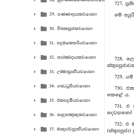
727. ප්
29. පණ‍්ණාදායකවග‍්ගො
මේ අයුර
30. චිතකපූජකවග‍්ගො
31. පදුමකෙසරියවග‍්ගො
32. ආරක‍්ඛදායකවග‍්ගො
728. ලෝ
ස්තූපපූජාව
33. උම‍්මාපුප‍්ඵියවග‍්ගො
729. යම
34. ගන්‍ධධූපියවග‍්ගො
730. එක
කෙළේ ය.
35. එකපදුමියවග‍්ගො
731. එ
දෙවඟනෝ මා
36. සද‍්දසඤ‍්ඤකවග‍්ගො
732. එ
37. මන්‍දාරවපුප‍්ඵියවග‍්ගො
(ස්තූපපූජා)