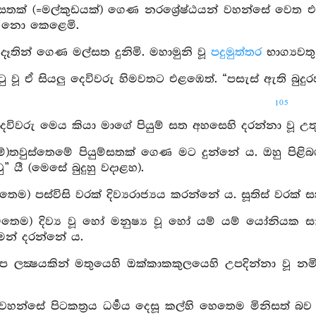
ල්සතක් (=මල්කුඩයක්) ගෙණ නරශ්‍රේෂ්ඨයන් වහන්සේ වෙ
් නො කෙළෙමි.
 දෑතින් ගෙණ මල්සත දුනිමි. මහාමුනි වූ
පදුමුත්තර
භාග්‍යවත
ුටු වූ ඒ සියලු දෙවිවරු හිමවතට එළඹෙත්. “පසැස් ඇති බු
105
දෙවිවරු මෙය කියා මාගේ පියුම් සත අහසෙහි දරන්නා වූ උත
මේ)තවුස්තෙමේ පියුම්සතක් ගෙණ මට දුන්නේ ය. ඔහු පිළිබ
 යී (මෙසේ බුදුහු වදාළහ).
ෙතෙම) පස්විසි වරක් දිව්‍යරාජ්‍යය කරන්නේ ය. සූතිස් වරක් 
ෙතෙම) දිව්‍ය වූ හෝ මනුෂ්‍ය වූ හෝ යම් යම් යෝනියක සැ
මෙන් දරන්නේ ය.
ල්ප ලක්‍ෂයකින් මතුයෙහි ඔක්කාකකුලයෙහි උපදින්නා ව
්වහන්සේ පිටකත්‍රය ධර්‍මය දෙසූ කල්හි හෙතෙම මිනිසත් බ