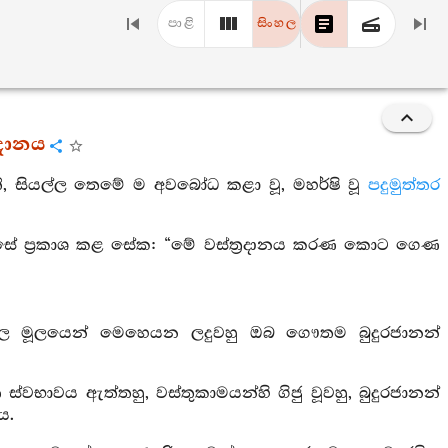
පාළි
සිංහල
වදානය
ි, සියල්ල තෙමේ ම අවබෝධ කළා වූ, මහර්ෂි වූ
පදුමුත්තර
ේ මෙසේ ප්‍රකාශ කළ සේක: “මේ වස්ත්‍රදානය කරණ කොට ගෙණ
ොට කුසල මූලයෙන් මෙහෙයන ලදුවහු ඔබ ගෞතම බුදුරජානන්
වභාවය ඇත්තහු, වස්තුකාමයන්හි ගිජු වූවහු, බුදුරජානන්
ය.