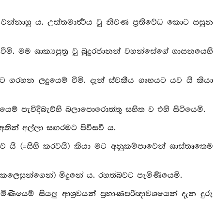
නාහු ය. උත්තමාර්‍ත්‍ථය වූ නිවණ ප්‍රතිවේධ කොට සසුන
මි. මම ශාක්‍යපුත්‍ර වූ බුදුරජානන් වහන්සේගේ ශාසනයෙහි
ට ගරහන ලදුයෙම් වීමි. දැන් ස්වකීය ගෘහයට යව යි කියා
ම් පැවිදිබැව්හි බලාපොරොත්තු සහිත ව එහි සිටියෙමි.
අතින් අල්ලා සඟරමට පිවිසවී ය.
 යි (=සිහි කරවයි) කියා මට අනුකම්පාවෙන් ශාස්තෘතෙම
කෙලෙසුන්ගෙන්) මිදුනේ ය. රහත්බවට පැමිණියෙමි.
ණියෙම් සියලු ආශ්‍රවයන් ප්‍රහාණපරිඥාවශයෙන් දැන දුරු