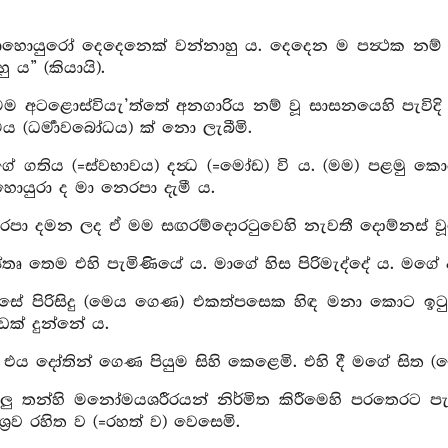
හොයුරෝ දෙදෙනෙක් වන්නාහු ය. දෙදෙන ම පන්‍ථක නම් වන්
ු ය” (කියායි).
මම අටළොස්වියැ’ත්තේ අනගාරිය නම් වූ සාසනයෙහි පැවිදි වී
ය (ධර්‍මාවබෝධය) ක් නො ලැබීමි.
ගේ ගතිය (=ස්වභාවය) දන්‍ධ (=මෝඩ) වි ය. (මම) පළමු කො
යුරා ද මා නෙරපා දැමී ය.
රපා දමන ලද ඒ මම සඟරම්දොරටුවෙහි නැවතී දොම්නස් වූයෙ
ස්තෘ තෙම එහි පැමිණියේ ය. මාගේ හිස පිරිමැද්දේ ය. මගේ 
ෙසේ පිරිසිදු (මෙය ගෙණ) එකත්පසෙක හිඳ මනා කොට ඉටුව
ඩක් දුන්නේ ය.
 එය දෝතින් ගෙණ පියුම සිහි කෙළෙමි. එහි දී මගේ සිත (
යලු තන්හි මනෝමයශරීරයන් නිර්මිත කිරීමෙහි පරතෙරට පැමි
‍රව රහිත ව (=රහත් ව) වෙසෙමි.