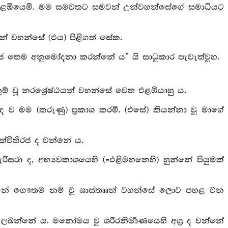
ත එළඹියෙමි. මම සමවතට සමවන් උන්වහන්සේගේ සමාධියට
ුන් වහන්සේ (එය) පිළිගත් සේක.
දුරජ තෙම අනුමෝදනා කරන්නේ ය” යි සාධුකාර පැවැත්වූහ.
ුම් වූ නරශ්‍රේෂ්ඨයන් වහන්සේ වෙත එළඹියාහු ය.
ඳ ව මම (කරුණු) ප්‍රකාශ කරමි. (එසේ) කියන්නා වූ මාගේ
සක්විතිරජ ද වන්නේ ය.
රිසරා ද, අභ්‍යවකාශයෙහි (=එළිමහනෙහි) හුන්නේ පියුමක්
ූ නමින් ගෞතම නම් වූ ශාස්තෲන් වහන්සේ ලොව පහළ වන
ව ලබන්නේ ය. මනෝමය වූ ශරීරනිර්‍මාණයෙහි අග්‍ර ද වන්නේ