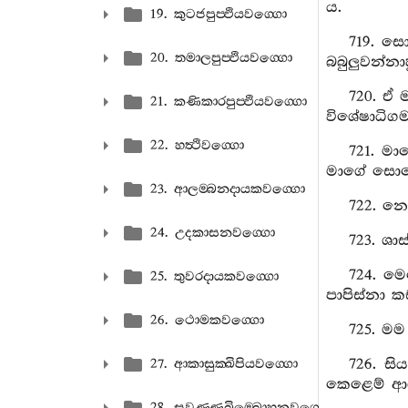
ය.
19. කුටජපුප‍්ඵියවග‍්ගො
719. සො
20. තමාලපුප‍්ඵියවග‍්ගො
බබුලුවන්නාහ
720. ඒ 
21. කණිකාරපුප‍්ඵියවග‍්ගො
විශේෂාධිගම
22. හත්‍ථිවග‍්ගො
721. මා
මාගේ සොහො
23. ආලම‍්බනදායකවග‍්ගො
722. නෙ
24. උදකාසනවග‍්ගො
723. ශා
724. ම
25. තුවරදායකවග‍්ගො
පාපිස්නා ක
26. ථොමකවග‍්ගො
725. මම
726. සි
27. ආකාසුක‍්ඛිපියවග‍්ගො
කෙළෙම් ආශ්
28. සුවණ‍්ණබිම‍්බොහනවග‍්ගො