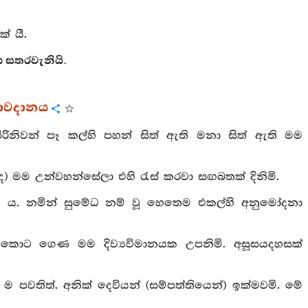
් යී.
ය සතරවැනියි.
විරාවදානය
පිරිනිවන් පෑ කල්හි පහන් සිත් ඇති මනා සිත් ඇති මම
හු ද) මම උන්වහන්සේලා එහි රැස් කරවා සඟබතක් දිනිමි.
වී ය. නමින් සුමේධ නම් වූ හෙතෙම එකල්හි අනුමෝදනා
හේතු කොට ගෙණ මම දිව්‍යවිමානයක උපනිමි. අසූසයදහසක්
වතිත්. අනික් දෙවියන් (සම්පත්තියෙන්) ඉක්මවමි. මේ