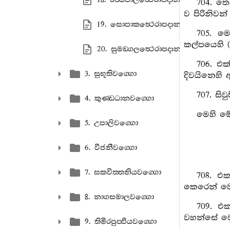
704. තෝ
ව පිරිනිවන්
19. සොපාකත්‍ථෙරාපදානං
705. ම
කල්පයෙහි (
20. සුමඞ‍්ගලත්‍ථෙරාපදානං
706. එක
3. සුභූතිවග‍්ගො
දිවයිනෙහි අ
707. සි
4. කුණ‍්ඩධානවග‍්ගො
මෙහි මේ
5. උපාලිවග‍්ගො
6. වීජනීවග‍්ගො
7. සකවිත‍්තනියවග‍්ගො
708. එ
කෙරෙන් වෙ
8. නාගසමාලවග‍්ගො
709. එ
වහන්සේ වෙ
9. තිමිරපුප‍්ඵියවග‍්ගො