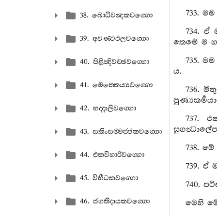
733. මම
38. බොධිවන්‍දකවග‍්ගො
734. ඒ
39. අවණ‍්ටඵලවග‍්ගො
තෙමේ ම හට
735. මම
40. පිළින්‍දිවච‍්ඡවග‍්ගො
ය.
41. මෙත‍්තෙය්‍යවග‍්ගො
736. මි
පුණ්‍යකර්‍ම
42. භද‍්දාලිවග‍්ගො
737. එ
සුගන්‍ධාලේ
43. සකිංසම‍්මජ‍්ජකවග‍්ගො
738. මේ
44. එකවිහාරිවග‍්ගො
739. ඒ 
45. විභීටකවග‍්ගො
740. පට
46. ජගතිදායකවග‍්ගො
මෙහි මේ