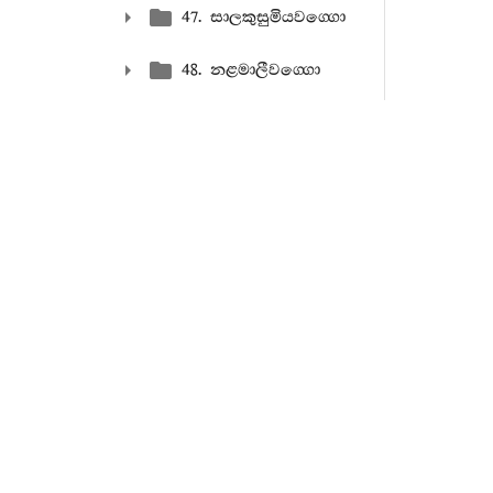
47. සාලකුසුමියවග‍්ගො
48. නළමාලීවග‍්ගො
49. පංසුකුලවග‍්ගො
741. ම
ඇතිරියක් අ
50. තිකිඞ‍්කණිපුප‍්ඵියවග‍්ගො
742. දෙ
සේක.
51. කණිකාරවග‍්ගො
743. “ද
52. ඵලදායකවග‍්ගො
744. ය
(කවරෙක් දැ
53. තිණදායකවග‍්ගො
745. “ස
54. කච‍්චානවග‍්ගො
වන්නාහු ය.
746. සූ
55. භද‍්දියවග‍්ගො
747. එක
56. යසවග‍්ගො