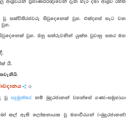
 ආශ්‍රවයන් ප්‍රහාණපරිඥාවෙන් දැන හැර දමා ආශ්‍රව රහිත
 වූ සක්විතිරජවරු සිවුදෙනෙක් වූහ. එක්දහස් සැට වන
 වූහ.
 සිවුදෙනෙක් වූහ. ඔහු සත්රුවනින් යුක්ත වූවාහු සතර මහ
ී.
් යී.
ෙවැනියි.
විරාවදානය
ඳු වූ
පදුමුත්තර
නම් බුදුරජානන් වහන්සේ ගණ(=සමූහ)යා
ෝ කල් ඇති ලෝකනායක වූ මහාවීරයන් (=බුදුරජානන්)