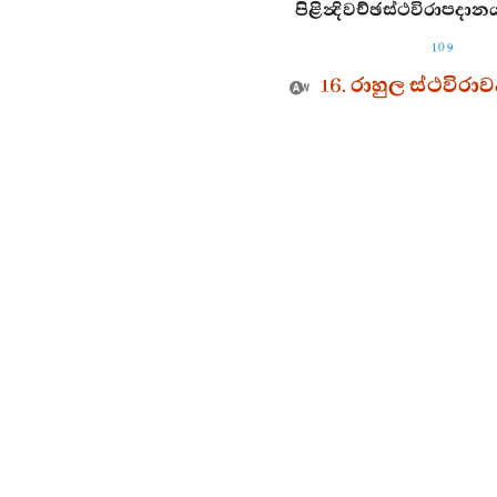
පිළින්‍දිවච්ඡස්ථවිරාපදාන
109
16. රාහුල ස්ථවිර
ම ලෝකජ්‍යේෂ්ඨ වූ තාදී ගුණ ඇති ‘
පදුමුත්තර
’ බුදුරජ
තුළෙමි.
පා ඇතියනට අග්‍ර වූ මහාමුනි වූ නරශ්‍රේෂ්ඨයන් වහන්සේ
ෙවියනට දෙවි වූ නරශ්‍රේෂ්ඨ වූ ශාස්තෘ තෙමේ ගඳකිළිය බබ
මකු විසින් මේ සෙනසුන බබුළුවන ලද ද කැටපතක් මෙන
යි) ප්‍රකාශ කරන්නෙමි. (එසේ) ප්‍රකාශ කරන්නා වූ මාගේ ව
්වර්‍ණමය වූ ද රජතමය වූ ද යලි වෙරළුමිණිමුවා වූ ද යම
සැට වරක් ශක්‍ර ව දිව්‍යරාජ්‍යය කරන්නේ ය. අනතුරු ව දහස්
්විසිවන කපෙහි සිවුමහසයුර හා සිවුමහදිවයින කෙළවර කොට 