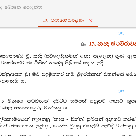
13. නන්‍දත්‍ථෙරාපදානං
101
13. නන්‍ද ස්ථවිරා
ෝකජ්‍යේෂ්ඨ වූ, තාදි (අටලෝදහමින් නො සැලෙන) ගුණ ඇත
් වහන්සේට මා විසින් කොමු පිළියක් දෙන ලදී.
(වස්ත්‍රදායක වූ) මට පදුමුත්තර නම් බුදුරජානන් වහන්ස
ණ වන්නෙහි ය.
103
දිව්‍ය මනුෂ්‍ය සඞ්ඛ්‍යාත) ද්විවිධ සම්පත් අනුභව ක
 බාල සොහොයුරු වන්නහු ය.
ලේශකාමයෙන් ඇලුනහු (කාය - චිත්ත) සුඛයන් අනුභව කරණ ස්
ින් මෙහෙයන ලදුවහු, ශාන්ත වූවහු එකල්හි පැවිදි වන්නහු 