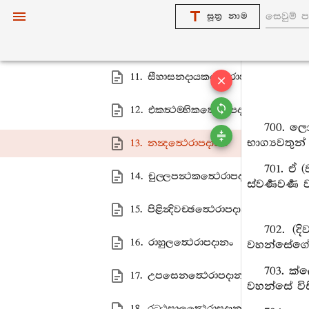
1. බුද‍්ධවග‍්ගො
සූත්‍ර නාම
2. සිහාසනදායකවග‍්ගො
11. සීහාසනදායකත්‍ථෙරාපදානං
12. එකත්‍ථම‍්භිකත්‍ථෙරාපදානං
700. ල
භාග්‍යවතුන
13. නන්‍දත්‍ථෙරාපදානං
701. ඒ 
14. චුල‍්ලපන්‍ථකත්‍ථෙරාපදානං
ස්වර්‍ණවර්‍
15. පිළින්‍දිවච‍්ඡත්‍ථෙරාපදානං
702. (
16. රාහුලත්‍ථෙරාපදානං
වහන්සේගේ
703. ක්
17. උපසෙනත්‍ථෙරාපදානං
වහන්සේ විස
18. රට‍්ඨපාලත්‍ථෙරාපදානං