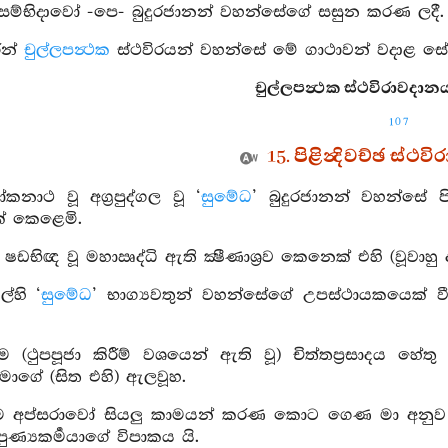
‍රතිසම්භිදාවෝ -පෙ- බුදුරජානන් වහන්සේගේ සසුන කරණ ලදී.
ින්
චුල්ලපන්‍ථක
ස්ථවිරයන් වහන්සේ මේ ගාථාවන් වදාළ සේක
චුල්ලපන්‍ථක ස්ථවිරාවදාන
107
15. පිළින්‍දිවච්ඡ ස්ථ
කනාථ වූ අග්‍රපුද්ගල වූ ‘
සුමේධ
’ බුදුරජානන් වහන්සේ 
ක් කෙළෙමි.
් ෂඩභිඥ වූ මහාඍද්ධි ඇති ක්‍ෂීණාශ්‍රව කෙනෙක් එහි (වූවා
ල්හි ‘
සුමේධ
’ භාග්‍යවතුන් වහන්සේගේ උපස්ථායකයෙක් 
 ම (ථුපපූජා කිරීම් වශයෙන් ඇති වූ) චිත්තප්‍රසාදය 
ගේ (සිත එහි) ඇලවූහ.
 ම අප්සරාවෝ සියලු කාමයන් කරණ කොට ගෙණ මා අනුව ම ප
 පුණ්‍යකර්‍මයාගේ විපාකය යි.