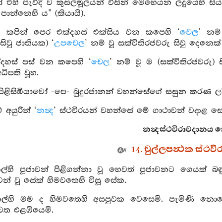
 එහි පැවිදි ව කුසලමූලයන් විසින් මෙහෙයන ලදුයෙහි සියලු
 පාන්නෙහි ය” (කියායි).
ෙ කපින් පෙර එක්දහස් එක්සිය වන කපෙහි ‘
චෙල
’ නම්
සිවු ජාතියක) ‘
උපචෙල
’ නම් වූ සක්විතිරජවරු සිවු දෙනෙක්
්දහස් පස් වන කපෙහි ‘
චෙල
’ නම් වූ ම (සක්විතිරජවරු)
ධිපති වූහ.
වුපිළිසිඹියාවෝ -පෙ- බුදුරජානන් වහන්සේගේ සසුන කරණ ලද
 අයුරින් ‘
නන්‍ද
’ ස්ථවිරයන් වහන්සේ මේ ගාථාවන් වදාළ සේක
නන්‍දස්ථවිරාවදානය ත
14. චුල්ලපන්‍ථක ස්ථ
කල්හි පූජාවන් පිළිගන්නා වූ හෙවත් පූජාවනට ගෙයක් බ
න් වූ සේක් හිමවතෙහි විසූ සේක.
කල්හි මම ද හිමවතෙහි අසපුවක වෙසෙමි. පැමිණි නොබ
ත එළඹියෙමි.