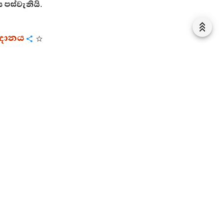
ය පස්වැනියි.
ාවදානය
ානන් වහන්සේට සත්බුමුපහයක කැඩපතක් මෙන් පැහැපත්
 රහතුන් දහසක් විසින් පිරිවරණ ලද සේක් ගඳකිළියට එළඹි
ුළුවන්නේ බික්සඟන මැද සිටියේ මේ ගාථාවන් වදාළේ ය:
් පැහැපත් ඇතිරියක් මැනැවින් අතුරණ ලද ද මම ඔහු
චනය අසවු:
්කිසි සිතට ප්‍රිය ආදාසයෝ වෙත් නම්, (ඒ ආදාසයෝ) පහළ
වරක් සක්විතිරජ වන්නේ ය.
ඇති පෘථිවියට අධිපති වූ සතුරුරජුන් ජය ගන්නා සුලු වූ