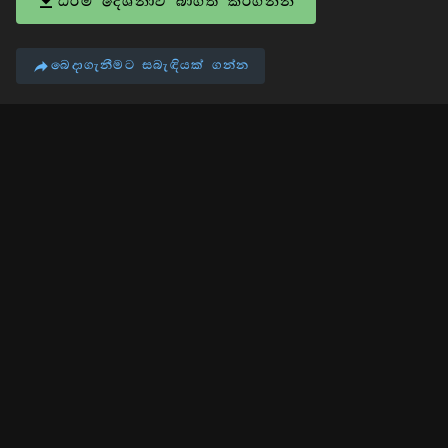
ධර්ම දේශනාව බාගත කරගන්න
බෙදාගැනීමට සබැඳියක් ගන්න