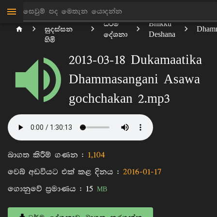
මාන්කඩවල
ධර්ම
Bhikku
සුදස්සන
Dhamm
දේශනා
Deshana
හිමි
2013-03-18 Dukamaatika
Dhammasangani Asawa
gochchakan 2.mp3
බාගත කිරීම් ගණන :
1,104
වෙබ් අඩවියට එක් කළ දිනය :
2016-01-17
ගොනුවේ ප්‍රමාණය :
15
MB