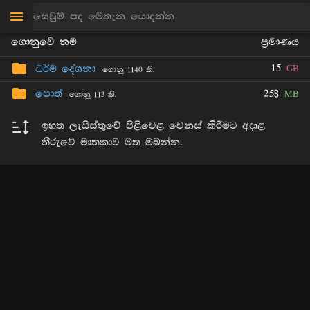
සබැඳිය
මාන්කඩවල සුදස්සන හිමි
ගොනුවේ නම
ප්‍රමාණය
15
ධර්ම දේශනා
GB
ගොනු 1140 කි.
පොත්
258
MB
ගොනු 113 කි.
ඉහත ලැයිස්තුවේ පිළිවෙළ වෙනස් කිරීමට අදාළ
තීරුවේ මාතකාව මත ඔබන්න.