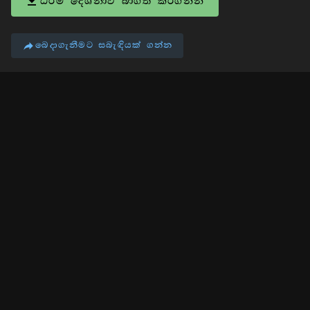
ධර්ම දේශනාව බාගත කරගන්න
බෙදාගැනීමට සබැඳියක් ගන්න