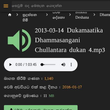
මාන්කඩවල
ධර්ම
Bhikku
සුදස්සන
Dhamm
දේශනා
Deshana
හිමි
2013-03-14 Dukamaatika
Dhammasangani
Chullantara dukan 4.mp3
බාගත කිරීම් ගණන :
1,140
වෙබ් අඩවියට එක් කළ දිනය :
2016-01-17
ගොනුවේ ප්‍රමාණය :
11
MB