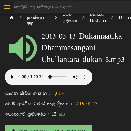
මාන්කඩවල
ධර්ම
Bhikku
සුදස්සන
Dhamm
දේශනා
Deshana
හිමි
2013-03-13 Dukamaatika
Dhammasangani
Chullantara dukan 3.mp3
බාගත කිරීම් ගණන :
1,006
වෙබ් අඩවියට එක් කළ දිනය :
2016-01-17
ගොනුවේ ප්‍රමාණය :
12
MB