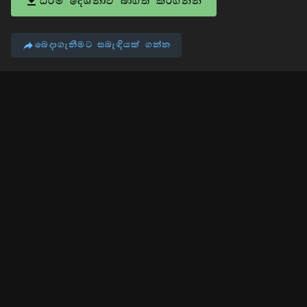
ධර්ම දේශනාව බාගත කරගන්න
බෙදාගැනීමට සබැඳියක් ගන්න