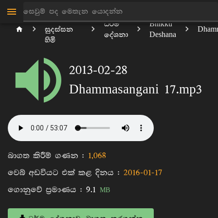
මාන්කඩවල
ධර්ම
Bhikku
සුදස්සන
Dhamm
දේශනා
Deshana
හිමි
2013-02-28
Dhammasangani 17.mp3
බාගත කිරීම් ගණන :
1,068
වෙබ් අඩවියට එක් කළ දිනය :
2016-01-17
ගොනුවේ ප්‍රමාණය :
9.1
MB