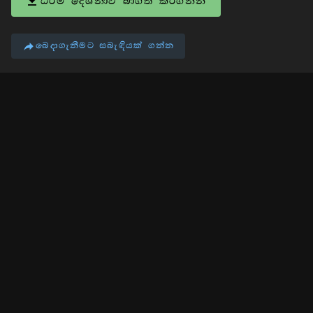
ධර්ම දේශනාව බාගත කරගන්න
බෙදාගැනීමට සබැඳියක් ගන්න