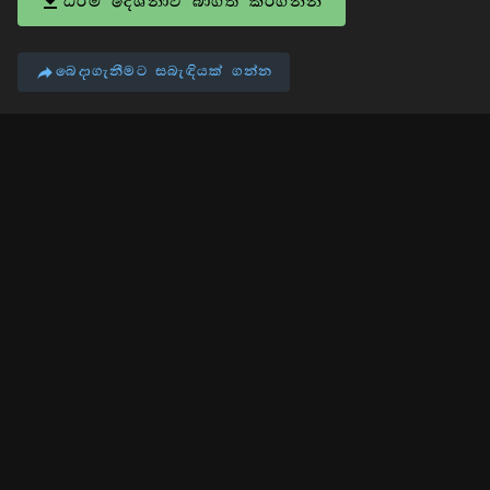
ධර්ම දේශනාව බාගත කරගන්න
බෙදාගැනීමට සබැඳියක් ගන්න