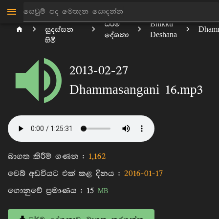
මාන්කඩවල
ධර්ම
Bhikku
සුදස්සන
Dhamm
දේශනා
Deshana
හිමි
2013-02-27
Dhammasangani 16.mp3
බාගත කිරීම් ගණන :
1,162
වෙබ් අඩවියට එක් කළ දිනය :
2016-01-17
ගොනුවේ ප්‍රමාණය :
15
MB