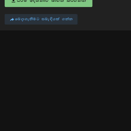
ධර්ම දේශනාව බාගත කරගන්න
බෙදාගැනීමට සබැඳියක් ගන්න