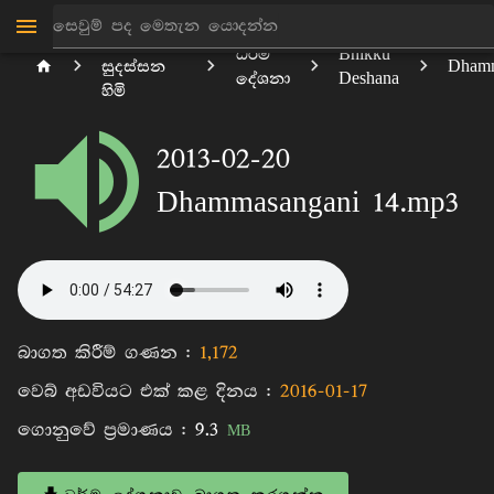
මාන්කඩවල
ධර්ම
Bhikku
සුදස්සන
Dhamm
දේශනා
Deshana
හිමි
2013-02-20
Dhammasangani 14.mp3
බාගත කිරීම් ගණන :
1,172
වෙබ් අඩවියට එක් කළ දිනය :
2016-01-17
ගොනුවේ ප්‍රමාණය :
9.3
MB