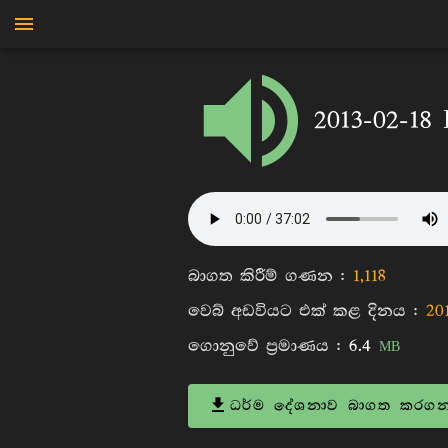
මාන්කඩවල සුදස්සන හිමි
2013-02-18
බාගත කිරීම් ගණන :
1,118
වෙබ් අඩවියට එක් කළ දිනය :
20
ගොනුවේ ප්‍රමාණය :
6.4
MB
ධර්ම දේශනාව බාගත කරගන