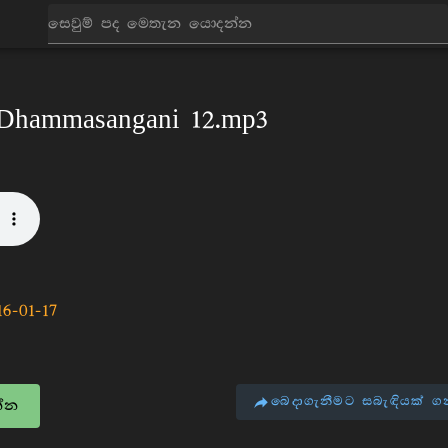
ධර්ම දේශනා
Bhikku Deshana
Dhammasangani
 Dhammasangani 12.mp3
16-01-17
බෙදාගැනීමට සබැඳියක් ග
්න