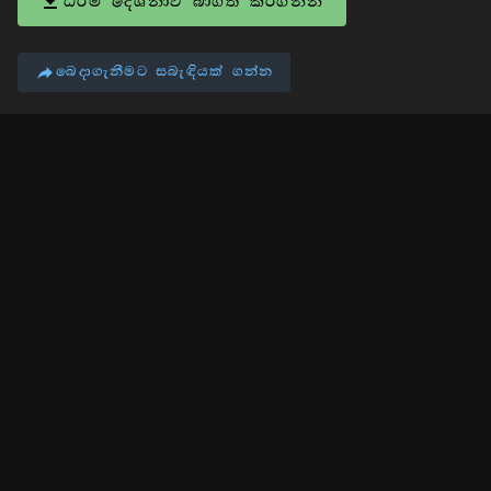
ධර්ම දේශනාව බාගත කරගන්න
බෙදාගැනීමට සබැඳියක් ගන්න