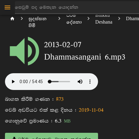
මාන්කඩවල
ධර්ම
Bhikku
සුදස්සන
Dhamm
දේශනා
Deshana
හිමි
2013-02-07
Dhammasangani 6.mp3
බාගත කිරීම් ගණන :
873
වෙබ් අඩවියට එක් කළ දිනය :
2019-11-04
ගොනුවේ ප්‍රමාණය :
6.3
MB