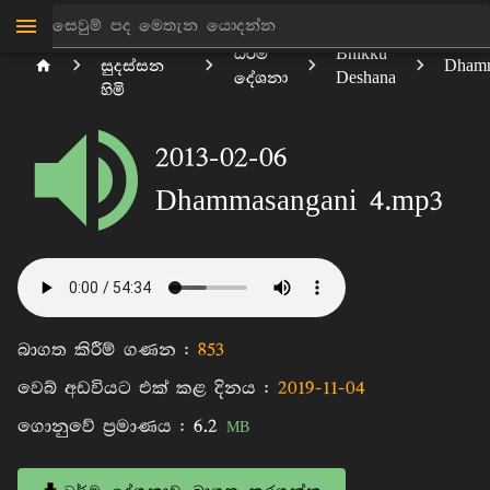
මාන්කඩවල
ධර්ම
Bhikku
සුදස්සන
Dhamm
දේශනා
Deshana
හිමි
2013-02-06
Dhammasangani 4.mp3
බාගත කිරීම් ගණන :
853
වෙබ් අඩවියට එක් කළ දිනය :
2019-11-04
ගොනුවේ ප්‍රමාණය :
6.2
MB