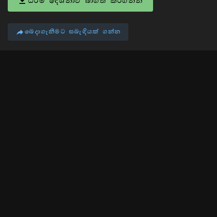
ධර්ම දේශනාව බාගත කරගන්න
බෙදාගැනීමට සබැඳියක් ගන්න