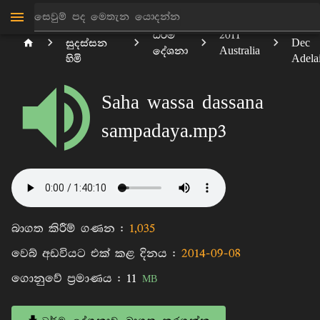
මාන්කඩවල
2011
ධර්ම
2011
සුදස්සන
Dec
දේශනා
Australia
හිමි
Adela
Saha wassa dassana
sampadaya.mp3
බාගත කිරීම් ගණන :
1,035
වෙබ් අඩවියට එක් කළ දිනය :
2014-09-08
ගොනුවේ ප්‍රමාණය :
11
MB