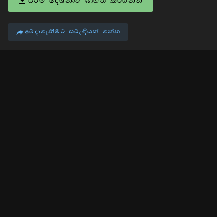
ධර්ම දේශනාව බාගත කරගන්න
බෙදාගැනීමට සබැඳියක් ගන්න