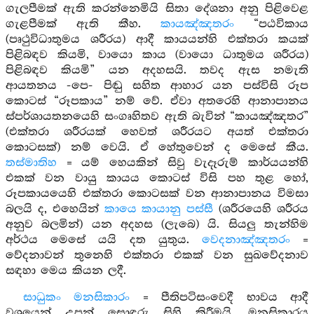
ගැලපීමක් ඇති කරන්නෙමියි සිතා දේශනා අනු පිළිවෙළ
ගැළපීමක් ඇති කීහ.
කායඤ්ඤතරං
“පඨවිකාය
(පෘථුවිධාතුමය ශරීරය) ආදී කායයන්හි එක්තරා කයක්
පිළිබඳව කියමි, වායො කාය (වායො ධාතුමය ශරීරය)
පිළිබඳව කියමි” යන අදහසයි. තවද ඇස නමැති
ආයතනය -පෙ- පිඬු සහිත ආහාර යන පස්විසි රූප
කොටස් “රූපකාය” නම් වේ. ඒවා අතරෙහි ආනාපානය
ස්පර්ශායතනයෙහි සංගෘහිතව ඇති බැවින් “කායඤ්ඤතර”
(එක්තරා ශරීරයක් හෙවත් ශරීරයට අයත් එක්තරා
කොටසක්) නම් වෙයි. ඒ හේතුවෙන් ද මෙසේ කීය.
තස්මාතිහ
= යම් හෙයකින් සිවු වැදෑරුම් කාර්යයන්හි
එකක් වන වායු කායය කොටස් විසි පහ තුළ හෝ,
රූපකායයෙහි එක්තරා කොටසක් වන ආනාපානය විමසා
බලයි ද, එහෙයින්
කායෙ කායානු පස්සී
(ශරීරයෙහි ශරීරය
අනුව බලමින්) යන අදහස (ලැබෙ) යි. සියලු තැන්හිම
අර්ථය මෙසේ යයි දත යුතුය.
වෙදනාඤ්ඤතරං
=
වේදනාවන් තුනෙහි එක්තරා එකක් වන සුඛවේදනාව
සඳහා මෙය කියන ලදී.
සාධුකං මනසිකාරං
= පීතිපටිසංවෙදී භාවය ආදී
වශයෙන් උපන් සොඳුරු සිහි කිරීමයි. මනසිකාරය