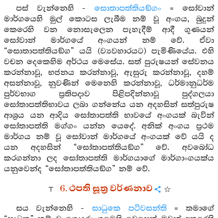
පස් වැන්නෙහි -
සොතාපත්තියඞ්ගං
= සෝවාන්
මාර්ගයෙහි මුල් කොටස ලැබීම නම් වූ අංගය, බුදුන්
කෙරෙහි වන නොසැලෙන පැහැදීම් ආදී ගුණයන්
සෝවාන් මාර්ගයේ අංගයන් නම් වේ. ඒවා
“සොතාපත්තියඞ්ග” යයි (ව්‍යවහාරයට) පැමිණියේය. එහි
වචන දෙකෙහිම අර්ථය මෙසේය. සත් පුරුෂයන් සේවනය
කරන්නාවූ, භජනය කරන්නාවූ, ඇසුරු කරන්නාවූ, දහම්
අසන්නාවූ, නුවණින් මෙනෙහි කරන්නාවූ, ධර්මානුධර්ම
පුර්වභාග ප්‍රතිපදාව පිළිපදින්නාවූ පුද්ගලයා
සෝතාපත්තිභාවය ලබා ගන්නේය යන අදහසින් සත්පුරුෂ
ආශ්‍රය යන ආදිය සෝතාපත්ති භාවයේ අංගයක් බැවින්
සෝතාපත්ති මග්ගං යන්න යෙදේ. අනික් අංගය ප්‍රථම
මාර්ගය නම් වූ සෝවාන් මාර්ගයේ අංගයක් වේ යයි ද
යන අදහසින් “සෝතාපත්තියඞ්ග” වේ. අවබෝධ
කරගන්නා ලද සෝතාපත්ති මාර්ගයාගේ මාර්ගාංගයක්ය
යනුවෙන්ද “සෝතාපත්තියඞ්ග” නම් වේ.
6. ථපති සූත්‍ර වර්ණනාව
සය වැන්නෙහි -
සාධුකෙ පටිවසන්ති
= තමාගේ