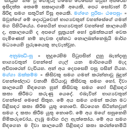
“සාධුක” නම් වූ ගොදුරු ගමෙහි වෙසෙත් ඔවුන් අතරෙහි
ඉසිදත්ත තෙමේ සකෘදාගාමී අයෙකි, පෙර සෝවාන් වී
බිරිඳ සමග සතුටින් විසූ අයෙකි.
මග්ගෙ පුරිසං ඨපෙසුං
=
ඔවුන්ගේ මේ දොරටුවෙන් භාග්‍යවතුන් වහන්සේගේ ගමන්
මග පිහිටියේය. එහෙයින් භාග්‍යවතුන් වහන්සේ කාලයෙහි
ද, අකාලයෙහි ද අපගේ සූත්‍රයන් හෝ ප්‍රමත්තයන් වෙත
පැමිණෙත් නම් නැවත දක්නට නොලබන්නෙමුයි මාර්ග
මධ්‍යයෙහි පුරුෂයෙකු නැවැත්වූහ.
අනුබන්‍ධිංසු
= නුදුරෙහිම පිටුපසින් ලුහු බැන්දාහු
භාග්‍යවතුන් වහන්සේ ගැල් යන මාර්ගයෙහි මැද
අඩිපාරෙන් වැඩියහ. අන් අය දෙපසෙහි පසු පසින් ගියහ.
මග්ගා ඔක්කම්ම
= කිසිවකු සමග ගමන් කරන්නාවූ බුදුන්
වහන්සේලාට වනාහී සිටියාවූ කිසිවකු සමඟ හෝ, දිවා
කාලයෙහි හිඳගෙන හුන් කිසිවකු සමග හෝ පිළිසඳර
කතා කිරීමට කරුණු යෙදේ. එබැවින් භාග්‍යවතුන්
වහන්සේ මෙසේ සිතූහ. මේ අය සමග ගමන් කරන මට
පිළිසඳර කතා කිරීම යුතු නොවේ. සිටගෙන සිටින්නවුන්
සමග ද කතා කිරීම යුතු නොවේ. මේ අය මගේ සසුනෙහි
හිමිකරුවෝය, ලැබූ මාර්ග ඵල ඇත්තෝය. මේ අය සමග
හිඳගෙන ම දිවා කාලයෙහි පිළිසඳර කතා කරන්නෙමියි