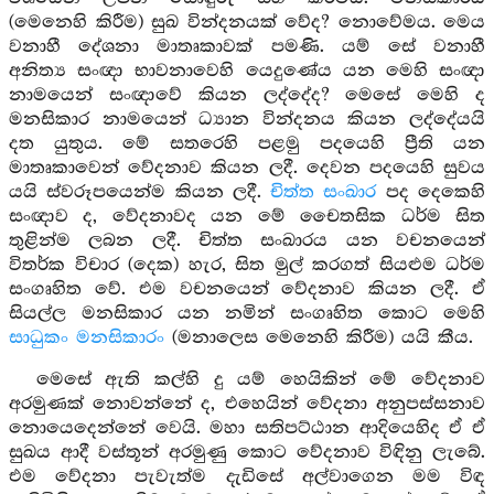
(මෙනෙහි කිරීම) සුඛ වින්දනයක් වේද? නොවේමය. මෙය
වනාහී දේශනා මාතෘකාවක් පමණි. යම් සේ වනාහී
අනිත්‍ය සංඥා භාවනාවෙහි යෙදුණේය යන මෙහි සංඥා
නාමයෙන් සංඥාවේ කියන ලද්දේද? මෙසේ මෙහි ද
මනසිකාර නාමයෙන් ධ්‍යාන වින්දනය කියන ලද්දේයයි
දත යුතුය. මේ සතරෙහි පළමු පදයෙහි ප්‍රීති යන
මාතෘකාවෙන් වේදනාව කියන ලදී. දෙවන පදයෙහි සුවය
යයි ස්වරූපයෙන්ම කියන ලදී.
චිත්ත සංඛාර
පද දෙකෙහි
සංඥාව ද, වේදනාවද යන මේ චෛතසික ධර්ම සිත
තුළින්ම ලබන ලදී. චිත්ත සංඛාරය යන වචනයෙන්
විතර්ක විචාර (දෙක) හැර, සිත මුල් කරගත් සියළුම ධර්ම
සංගෘහිත වේ. එම වචනයෙන් වේදනාව කියන ලදී. ඒ
සියල්ල මනසිකාර යන නමින් සංගෘහිත කොට මෙහි
සාධුකං මනසිකාරං
(මනාලෙස මෙනෙහි කිරීම) යයි කීය.
මෙසේ ඇති කල්හි දු යම් හෙයිකින් මේ වේදනාව
අරමුණක් නොවන්නේ ද, එහෙයින් වේදනා අනුපස්සනාව
නොයෙදෙන්නේ වෙයි. මහා සතිපට්ඨාන ආදියෙහිද ඒ ඒ
සුඛය ආදී වස්තූන් අරමුණු කොට වේදනාව විඳිනු ලැබේ.
එම වේදනා පැවැත්ම දැඩිසේ අල්වාගෙන මම විඳ