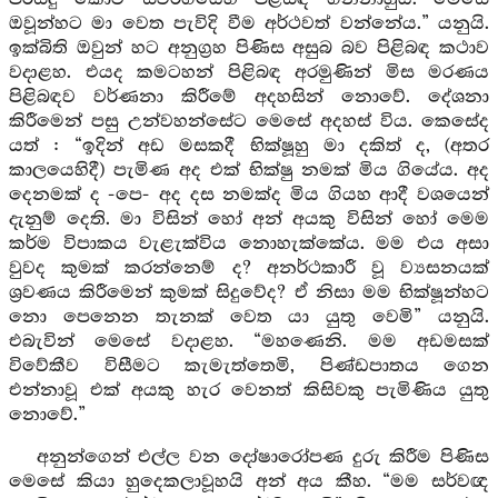
ඔවූන්හට මා වෙත පැවිදි වීම අර්ථවත් වන්නේය.” යනුයි.
ඉක්බිති ඔවුන් හට අනුග්‍රහ පිණිස අසුබ බව පිළිබඳ කථාව
වදාළහ. එයද කමටහන් පිළිබඳ අරමුණින් මිස මරණය
පිළිබඳව වර්ණනා කිරීමේ අදහසින් නොවේ. දේශනා
කිරීමෙන් පසු උන්වහන්සේට මෙසේ අදහස් විය. කෙසේද
යත් : “ඉදින් අඩ මසකදී භික්ෂූහු මා දකිත් ද, (අතර
කාලයෙහිදී) පැමිණ අද එක් භික්ෂු නමක් මිය ගියේය. අද
දෙනමක් ද -පෙ- අද දස නමක්ද මිය ගියහ ආදී වශයෙන්
දැනුම් දෙති. මා විසින් හෝ අන් අයකු විසින් හෝ මෙම
කර්ම විපාකය වැළැක්විය නොහැක්කේය. මම එය අසා
වුවද කුමක් කරන්නෙම් ද? අනර්ථකාරී වූ ව්‍යසනයක්
ශ්‍රවණය කිරීමෙන් කුමක් සිදුවේද? ඒ නිසා මම භික්ෂූන්හට
නො පෙනෙන තැනක් වෙත යා යුතු වෙමි” යනුයි.
එබැවින් මෙසේ වදාළහ. “මහණෙනි. මම අඩමසක්
විවේකීව විසීමට කැමැත්තෙමි, පිණ්ඩපාතය ගෙන
එන්නාවූ එක් අයකු හැර වෙනත් කිසිවකු පැමිණිය යුතු
නොවේ.”
අනුන්ගෙන් එල්ල වන දෝෂාරෝපණ දුරු කිරීම පිණිස
මෙසේ කියා හුදෙකලාවූහයි අන් අය කීහ. “මම සර්වඥ