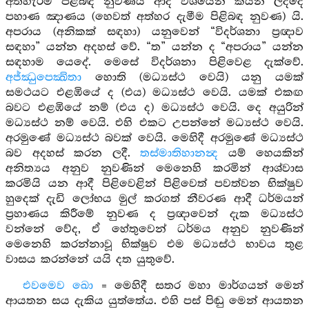
අත්හැරීම පිළිබඳ නුවණය ආදී වශයෙන් කියන ලද්දේ
පහාණ ඤාණය (හෙවත් අත්හර දැමීම පිළිබඳ නුවණ) යි.
අපරාය (අනිකක් සඳහා) යනුවෙන් “විදර්ශනා ප්‍රඥාව
සඳහා” යන්න අදහස් වේ. “ත” යන්න ද “අපරාය” යන්න
සඳහාම යෙදේ. මෙසේ විදර්ශනා පිළිවෙළ දැක්වේ.
අජ්ඣුපෙක්‍ඛිතා
හොති (මධ්‍යස්ථ වෙයි) යනු යමක්
සමථයට එළඹියේ ද (එය) මධ්‍යස්ථ වෙයි. යමක් එකඟ
බවට එළඹියේ නම් (එය ද) මධ්‍යස්ථ වෙයි. දෙ අයුරින්
මධ්‍යස්ථ නම් වෙයි. එහි එකට උපන්නේ මධ්‍යස්ථ වෙයි.
අරමුණේ මධ්‍යස්ථ බවක් වෙයි. මෙහිදී අරමුණේ මධ්‍යස්ථ
බව අදහස් කරන ලදී.
තස්මාතිහානන්‍ද
යම් හෙයකින්
අනිත්‍යය අනුව නුවණින් මෙනෙහි කරමින් ආශ්වාස
කරමියි යන ආදී පිළිවෙළින් පිළිවෙත් පවත්වන භික්ෂුව
හුදෙක් දැඩි ලෝභය මුල් කරගත් නීවරණ ආදී ධර්මයන්
ප්‍රහාණය කිරීමේ නුවණ ද ප්‍රඥාවෙන් දැක මධ්‍යස්ථ
වන්නේ වේද, ඒ හේතුවෙන් ධර්මය අනුව නුවණින්
මෙනෙහි කරන්නාවූ භික්ෂුව එම මධ්‍යස්ථ භාවය තුළ
වාසය කරන්නේ යයි දත යුතුවේ.
එවමෙව ඛො
= මෙහිදී සතර මහා මාර්ගයන් මෙන්
ආයතන සය දැකිය යුත්තේය. එහි පස් පිඬු මෙන් ආයතන