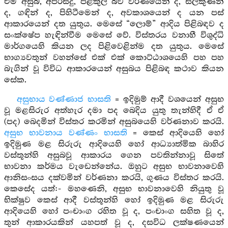
එම අසුබ, අපිරිසිදු, පිළිකුල් බව වර්ණයෙන් ද, සලකුණින්
ද, ගඳින් ද, පිහිටීමෙන් ද, අවකාශයෙන් ද යන පස්
ආකාරයෙන් දත යුතුය. මෙසේ “ලොම්” ආදිය පිළිබඳව ද
සංක්ෂේප හැඳින්වීම මෙසේ වේ. විස්තරය වනාහී විශුද්ධි
මාර්ගයෙහි කියන ලද පිළිවෙළින්ම දත යුතුය. මෙසේ
භාග්‍යවතුන් වහන්සේ එක් එක් කොට්ඨාශයෙහි පහ පහ
බැගින් වූ විවිධ ආකාරයෙන් අසුබය පිළිබඳ කථාව කියන
සේක.
අසුභාය වණ්ණාජ භාසති
= ඉදිමුම් ආදී වශයෙන් අසුභ
වූ මළසිරුර අත්හැර දමා පද බෙදිය යුතු තැන්හිදී ඒ ඒ
(පද) බෙදමින් විස්තර කරමින් අසුබයෙහි වර්ණනාව කරයි.
අසුභ භාවනාය වණ්ණං භාසති
= කෙස් ආදියෙහි හෝ
ඉදිමුණ මළ සිරුරු ආදියෙහි හෝ ආධ්‍යාත්මික බාහිර
වස්තූන්හි අසුබවූ ආකාරය ගෙන පවතින්නාවූ සිතේ
භාවනා කර්මය වැඩෙන්නේය. ඔහුට අසුභ භාවනාවෙහි
ආනිසංසය දක්වමින් වර්ණනා කරයි, ගුණය විස්තර කරයි.
කෙසේද යත්:- මහණෙනි, අසුභ භාවනාවෙහි නියුතු වූ
භික්ෂුව කෙස් ආදී වස්තූන්හි හෝ ඉදිමුණ මළ සිරුරු
ආදියෙහි හෝ පංචාංග රහිත වූ ද, පංචාංග සහිත වූ ද,
තුන් ආකාරයකින් යහපත් වූ ද, දසවිධ ලක්ෂණයෙන්