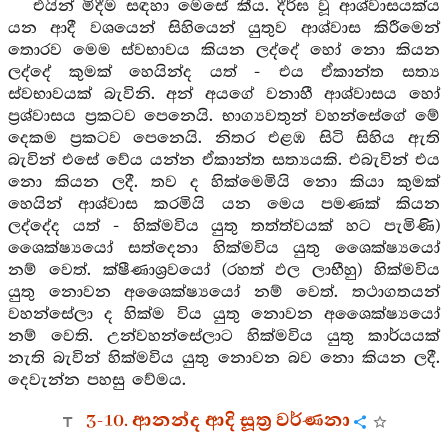
එයින් මිදීම සඳහා මෙසේ කීය. දීර්ඝ වූ ආශ්වාසයක්ය
යන ආදී වශයෙන් සිහියෙන් යුතුව ආශ්වාස කිරීමෙන්
තොරව මෙම ස්වභාවය කියන ලද්දේ හෝ නො කියන
ලද්දේ කුමක් හෙයින්ද යත් - එය ඒකාන්ත සත්‍ය
ස්වභාවයක් බැවිනි. අන් අයගේ වනාහී ආශ්වාසය හෝ
ප්‍රශ්වාසය ප්‍රකටව පෙනෙයි. භාග්‍යවතුන් වහන්සේගේ මේ
දෙකම ප්‍රකටව පෙනෙයි. නිතර එළඹ සිටි සිහිය ඇති
බැවින් එසේ වේය යන්න ඒකාන්ත සත්‍යයකි. එබැවින් එය
නො කියන ලදී. තව ද හික්මෙමියි නො කියා කුමක්
හෙයින් ආශ්වාස කරමියි යන මෙය පමණක් කියන
ලද්දේද යත් - හික්මවිය යුතු තත්ත්වයක් හට පැමිණි)
ශෛක්ෂ්‍යයෝ සත්දෙනා හික්මවිය යුතු ශෛක්ෂ්‍යයෝ
නම් වෙත්. ක්ෂීණාශ්‍රවයෝ (රහත් ඵල ලාභීහු) හික්මවිය
යුතු නොවන අශෛක්ෂ්‍යයෝ නම් වෙත්. තථාගතයන්
වහන්සේලා ද හික්ම විය යුතු නොවන අශෛක්ෂ්‍යයෝ
නම් වෙති. උන්වහන්සේලාට හික්මවිය යුතු කාර්යයක්
නැති බැවින් හික්මවිය යුතු නොවන බව නො කියන ලදී.
දෙවැන්න පහසු වේමය.
3-10. ආනන්ද ආදි සූත්‍ර වර්ණනා