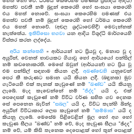
මහත් නො වේ. ධර්මය කෙරෙහිම පමණක් ප්‍රසාදය ආදිය)
මහත්ව පවතී නම් බුදුන් කෙරෙහි හෝ සංඝයා කෙරෙහි
එය මහත් නොවේ. සංඝයා කෙරෙහිම පමණක් එය
මහත්ව පවතී නම් බුදුන් කෙරෙහි හෝ ධර්මය කෙරෙහි
එය මහත් නොවේ. (අචල ශ්‍රද්ධාවෙහිදී) මෙවැන්නක්
නැත්තේය.
ඉතිපිසො භගවා
යන ආදිය විශුද්ධි මාර්ගයෙහි
විස්තර කරන ලද්දේය.
අරිය කන්තෙහි
= ආර්යයන් හට ප්‍රියවූ ද, මනාප වූ ද
අයුරින්, වෙනත් භාවයකට ගියාවූ හෝ ආර්යයෝ පන්සිල්
නම් කඩනොකරති. මෙසේ ඔවුන් (ආර්යයන්) හට ප්‍රිය වූ
එම පන්සිල් සඳහාම කියන ලදී.
අඛණ්ඩෙහි
යනුවෙන්
පෙර කී කරුණට සමාන යයි කියන ලදී. (බඳුනක) මුව
ගැටියෙහි එක් තැනක් කැඩුණේ නම්
“ඛණ්ඩ”
යයි කියනු
ලැබේ. මැද කැඩෙන්නේ නම්
“ජිද්ද”
යයි ද, එක්
පෙදෙසක් කැඩුණේ නම් විවිධ වර්ණ සහිත ගව දෙනක
සේ පෙනෙන බැවින්
“සබල”
යයි ද, විවිධ තැන්හි බින්දු
අයුරින් විවිධාකාර ලෙස කැඩුනේ නම්
“කම්මාස”
යයි ද
කියනු ලැබේ. මෙසේම පිළිවෙළින් මුල හෝ අග හෝ
කැඩුණ සීලය “ඛණ්ඩ” නම් වේ, මැද කැඩුණ සීලය “ඡිදද”
නම් වේ, යම් කිසි තැනෙක දෙපොළක් හෝ තුන් පොළක්