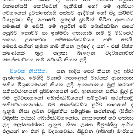
වන්නේයයි කෙවිටෙන් ඇනීමක් හෝ මේ අශ්වයා
වේගයෙන් දුවන්නේයයි පස්සට ඇදීමක් හෝ සිදු කිරීමට
රියැදුරාට සිදු නොවේ. හුදෙක් දුවමින් සිටින ආකාරය
පමණක් ම වෙයි. මේ අයුරින් මේ බොජ්ඣඞ්ග සයේ
පසුබට නොවීම හා ඉක්මවා නොයාම නම් වූ මධ්‍යස්ථ
භාවය උපෙක්ඛා සම්බොජ්ඣඞ්ගය නම් වෙයි.
මෙපමණකින් කුමක් නම් කියන ලද්දේ ද යත් - එක් චිත්ත
ක්ෂණයක් තුළ සලකා බැලෙන විදර්ශනාවන්
බොජ්ඣඞ්ගය නම් වේයයි කියන ලදී.
විවෙක නිස්සිතං
= යන ආදිය පෙර කියන ලද අර්ථ
ඇත්තේය. මෙහිදී වනාහී සොළොස් වාරයක් ආනාපාන
සතිය මිශ්‍රාවශයෙන් කියන ලදී. ආනාපානය මුල් කරගත්
සතිපට්ඨානයන් පූර්වභාගයන් වේ. ආනාපාන සතිය මුල් වූ
එම පූර්වභාගයෝ බොජ්ඣඞ්ගයන් සම්පූර්ණ කරන්නාවූ
සතිපට්ඨානයෝය. එම බොජ්ඣඞ්ග පූර්ව භාගයෝ ද
දැනුම නිසා ලබන විමුක්තිය සම්පූර්ණ කරන්නාවූ (විජ්ජා
විමුත්ති පුරකා) බොජ්ඣඞ්ගයෝය, නැතහොත් හට ගන්නා
ලද ලෝකෝත්තර දැනුම නිසා ලබන විමුක්තීහු ආර්ය
ඵලයන් හා එක් වූ විද්‍යාවෝය. සිවුවන (අර්හත්) මාර්ගය