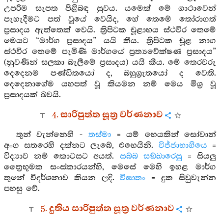
උපරිම සැපත පිළිබඳ සුවය. යමෙක් මේ ගාථාවෙන්
පැහැදීමට පත් වූයේ වෙයිද, හේ තෙමේ තෝරාගත්
ප්‍රසාදය ඇත්තෙක් වෙයි. ත්‍රිපිටක චූළාභය ස්ථවිර තෙමේ
මෙයට “මාර්ග ප්‍රසාදය” යයි කීය. ත්‍රිපිටක චූළ නාග
ස්ථවිර තෙමේ පැමිණි මාර්ගයේ ප්‍රත්‍යවේක්ෂණ ප්‍රසාදය”
(නුවණින් සලකා බැලීමේ ප්‍රසාදය) යයි කීය. මේ තෙරවරු
දෙදෙනම පණ්ඩිතයෝ ද, බහුශ්‍රැතයෝ ද වෙති.
දෙදෙනාගේම යහපත් වූ කියමන නම් මෙය මිශ්‍ර වූ
ප්‍රසාදයක් බවයි.
4. සාරිපුත්ත සූත්‍ර වර්ණනාව
තුන් වැන්නෙහි -
තස්මා
= යම් හෙයකින් සෝවාන්
අංග සතරෙහි දක්නට ලැබේ, එහෙයිනි.
විජ්ජාභාගියෙ
=
විද්‍යාව නම් කොටසට අයත්.
සබ්බ සඞ්ඛාරෙසු
= සියලු
ත්‍රෛභූමක සංස්කාරයන්හි, මෙසේ මෙහි ඉහළ මාර්ග
තුනේ විදර්ශනාව කියන ලදි.
විඝාතං
= දුක සිවුවැන්න
පහසු වේ.
5. දුතිය සාරිපුත්ත සූත්‍ර වර්ණනාව