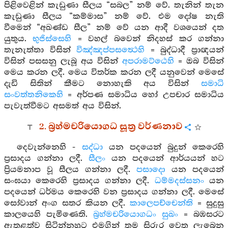
පිළිවෙළින් කැඩුණා සීලය “සබල” නම් වේ. තැනින් තැන
කැඩුණා සීලය “කම්මාස” නම් වේ. එම දෝෂ නැති
වීමෙන් “අඛණ්ඩ සීල” නම් වේ යන ආදී වශයෙන් දත
යුතුය.
භුජිස්සෙහි
= වහල් බවෙන් නිදහස් කර ගන්නා
තැනැත්තා විසින්
විඤ්ඤප්පසත්‍ථෙහි
= බුද්ධාදී ප්‍රාඥයන්
විසින් පසසනු ලැබූ අය විසින්
අපරාමට්ඨෙහි
= ඔබ විසින්
මෙය කරන ලදී. මෙය විතර්ක කරන ලදී යනුවෙන් මෙසේ
දැඩි සිතින් කීමට නොහැකි අය විසින්
සමාධි
සංවත්තනිකෙහි
= අර්පණ සමාධිය හෝ උපචාර සමාධිය
පැවැත්වීමට අසමත් අය විසින්.
2. බ්‍රහ්මචරියොගධ සූත්‍ර වර්ණනාව
දෙවැන්නෙහි -
සද්ධා
යන පදයෙන් බුදුන් කෙරෙහි
ප්‍රසාදය ගන්නා ලදී.
සීලං
යන පදයෙන් ආර්යයන් හට
ප්‍රියමනාප වූ සීලය ගන්නා ලදී.
පසාදො
යන පදයෙන්
සංඝයා කෙරෙහි ප්‍රසාදය ගන්නා ලදී.
ධම්මදස්සනං
යන
පදයෙන් ධර්මය කෙරෙහි වන ප්‍රසාදය ගන්නා ලදී. මෙසේ
සෝවාන් අංග සතර කියන ලදී.
කාලෙපච්චෙන්ති
= සුදුසු
කාලයෙහි පැමිණෙති.
බ්‍රහ්මචරියොගධං සුඛං
= බඹසරට
ඇතුළත්ව සිටින්නහුට එමගින් තම සිරුර වෙත ලැබෙන