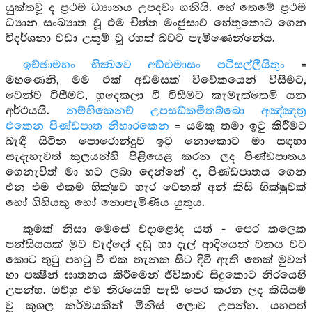
යුක්තවූ ද ප්‍රථම ධ්‍යානය උපදවා ගනියි. හේ තෙමේ ප්‍රථම
ධ්‍යාන සංඛ්‍යාත වූ එම චිත්ත මංජුසාව හේතුකොට ගෙන
විදර්ශනා වඩා උතුම් වූ රහත් බවට පැමිණෙන්නේය.
ඉච්ඡාමහං භික්‍ඛවෙ අඩ්ඪමාසං පටිසල්ලීයිතුං
=
මහණෙනි, මම එක් අඩමසක් විවේකයෙන් විසීමට,
වෙන්ව විසීමට, හුදෙකලා වී විසීමට කැමැත්තෙමි යන
අර්ථයයි.
නම්හිකෙනච් උපසඞ්කමිතබ්බො අඤ්ඤත්‍ර
එකෙන පිණ්ඩපාත නීහාරකෙන
= යමකු තමා ඉටු කිරීමට
බැඳී සිටින පොරොන්දුව ඉටු නොකොට මා සඳහා
සැදැහැවත් කුලයන්හි පිළියෙළ කරන ලද පිණ්ඩපාතය
ගෙනැවිත් මා හට ලබා දෙන්නේ ද, පිණ්ඩපාතය ගෙන
එන එම එකම භික්ෂුව හැර වෙනත් අන් කිසි භික්ෂුවක්
හෝ ගිහියකු හෝ නොපැමිණිය යුතුය.
කුමක් නිසා මෙසේ වදාළෝද යත් - පෙර කලෙක
පන්සියයක් මුව වැද්දෝ දඩු හා දැල් ආදියෙන් වනය වට
කොට තුටු පහටු වී එක තැනක සිට දිවි ඇති තෙක් මුවන්
හා පක්‍ෂීන් ඝාතනය කිරීමෙන් ජීවිකාව සිදුකොට නිරයෙහි
උපන්හ. ඔව්හු එම නිරයෙහි පැසී පෙර කරන ලද කිසියම්
වූ කුශල කර්මයකින් මිනිස් ලොව උපන්හ. යහපත්