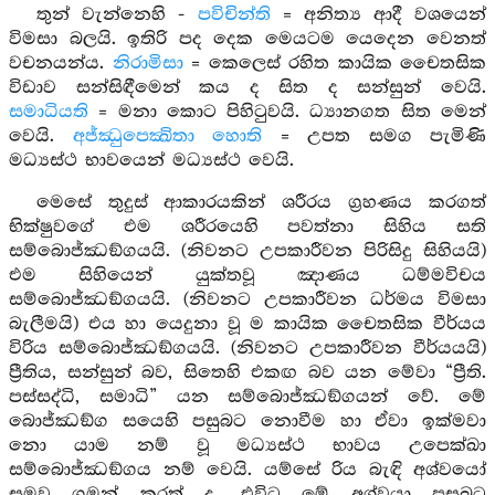
තුන් වැන්නෙහි -
පවිචින්ති
= අනිත්‍ය ආදී වශයෙන්
විමසා බලයි. ඉතිරි පද දෙක මෙයටම යෙදෙන වෙනත්
වචනයන්ය.
නිරාමිසා
= කෙලෙස් රහිත කායික චෛතසික
විඩාව සන්සිඳීමෙන් කය ද සිත ද සන්සුන් වෙයි.
සමාධියති
= මනා කොට පිහිටුවයි. ධ්‍යානගත සිත මෙන්
වෙයි.
අජ්ඣුපෙක්‍ඛිතා හොති
= උපත සමග පැමිණි
මධ්‍යස්ථ භාවයෙන් මධ්‍යස්ථ වෙයි.
මෙසේ තුදුස් ආකාරයකින් ශරීරය ග්‍රහණය කරගත්
භික්ෂුවගේ එම ශරීරයෙහි පවත්නා සිහිය සති
සම්බොජ්ඣඞ්ගයයි. (නිවනට උපකාරීවන පිරිසිදු සිහියයි)
එම සිහියෙන් යුක්තවූ ඤාණය ධම්මවිචය
සම්බොජ්ඣඞ්ගයයි. (නිවනට උපකාරීවන ධර්මය විමසා
බැලීමයි) එය හා යෙදුනා වූ ම කායික චෛතසික වීර්යය
විරිය සම්බොජ්ඣඞ්ගයයි. (නිවනට උපකාරීවන වීර්යයයි)
ප්‍රීතිය, සන්සුන් බව, සිතෙහි එකඟ බව යන මේවා “ප්‍රීති.
පස්සද්ධි, සමාධි” යන සම්බොජ්ඣඞ්ගයන් වේ. මේ
බොජ්ඣඞ්ග සයෙහි පසුබට නොවීම හා ඒවා ඉක්මවා
නො යාම නම් වූ මධ්‍යස්ථ භාවය උපෙක්ඛා
සම්බොජ්ඣඞ්ගය නම් වෙයි. යම්සේ රිය බැඳි අශ්වයෝ
සමව ගමන් කරත් ද, එවිට මේ අශ්වයා පසුබට