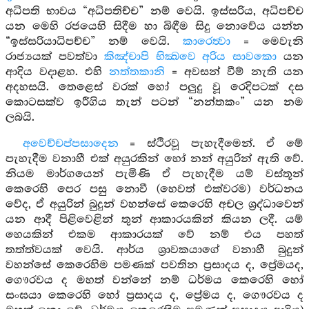
අධිපති භාවය “අධිපතිච්ච” නම් වෙයි. ඉස්සරිය, අධිපච්ච
යන මෙහි රජයෙහි සිදීම හා බිඳීම සිදු නොවේය යන්න
“ඉස්සරියාධිපච්ච” නම් වෙයි.
කාරෙත්‍වා
= මෙවැනි
රාජ්‍යයක් පවත්වා
කිඤ්චාපි භික්‍ඛවෙ අරිය සාවකො
යන
ආදිය වදාළහ. එහි
නත්තකානි
= අවසන් වීම් නැති යන
අදහසයි. තෙළෙස් වරක් හෝ පලුදු වූ රෙදිපටක් දස
කොටසක්ව ඉරීගිය තැන් පටන් “නන්තකං” යන නම
ලබයි.
අවෙච්චප්පසාදෙන
= ස්ථිරවූ පැහැදීමෙන්. ඒ මේ
පැහැදීම වනාහී එක් අයුරකින් හෝ නන් අයුරින් ඇති වේ.
නියම මාර්ගයෙන් පැමිණි ඒ පැහැදීම යම් වස්තූන්
කෙරෙහි පෙර පසු නොවී (හෙවත් එක්වරම) වර්ධනය
වේද, ඒ අයුරින් බුදුන් වහන්සේ කෙරෙහි අචල ශ්‍රද්ධාවෙන්
යන ආදී පිළිවෙළින් තුන් ආකාරයකින් කියන ලදී. යම්
හෙයකින් එකම ආකාරයක් වේ නම් එය පහත්
තත්ත්වයක් වෙයි. ආර්ය ශ්‍රාවකයාගේ වනාහී බුදුන්
වහන්සේ කෙරෙහිම පමණක් පවතින ප්‍රසාදය ද, ප්‍රේමයද,
ගෞරවය ද මහත් වන්නේ නම් ධර්මය කෙරෙහි හෝ
සංඝයා කෙරෙහි හෝ ප්‍රසාදය ද, ප්‍රේමය ද, ගෞරවය ද