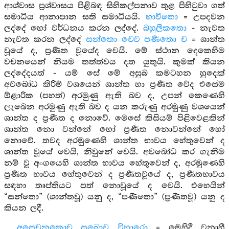
ආශ්වාස ප්‍රශ්වාසය පිළිබඳ සිහිකල්පනාව තුළ පිහිටුවා ගත්
සමාධිය ආනාපාන සති සමාධියයි.
භාවිතො
= උපදවන
ලද්දේ හෝ වර්ධනය කරන ලද්දේ.
බහුලීකතො
- නැවත
නැවත කරන ලද්දේ
සන්තො චෙව පණීතො ච
= ශාන්ත
වූයේ ද, ප්‍රණීත වූයේද වෙයි. මේ ස්ථාන දෙකෙහිම
වචනයෙන් නියම තත්ත්වය දත යුතුයි. කුමක් කියන
ලද්දේදයත් - යම් සේ මේ අසුබ කමටහන හුදෙක්
අවබෝධ කිරීම් වශයෙන් ශාන්ත හා ප්‍රණීත වේද එසේම
ඕළාරික (පහත්) අරමුණු ඇති බව ද, උපන් කෙණෙහි
ලැබෙන අරමුණු ඇති බව ද යන කරුණු අරමුණු වශයෙන්
ශාන්ත ද ප්‍රණීත ද නොවේ. මෙසේ කිසියම් පිළිවෙළකින්
ශාන්ත නො වන්නේ හෝ ප්‍රණීත නොවන්නේ හෝ
නොවේ. තවද අරමුණෙහි ශාන්ත භාවය හේතුවෙන් ද
ශාන්ත වූයේ වෙයි, නිවුනේ වෙයි. අවබෝධ කර ගැනීම
නම් වූ අංගයෙහි ශාන්ත භාවය හේතුවෙන් ද, අරමුණෙහි
ප්‍රණීත භාවය හේතුවෙන් ද ප්‍රණීතවූයේ ද, ප්‍රණීතභාවය
සඳහා තෘප්තියට පත් නොවූයේ ද වෙයි. එහෙයින්
“සන්තො” (ශාන්තවූ) යනු ද, “පණීතො” (ප්‍රණීතවූ) යනු ද
කියන ලදී.
අසෙචනකොච සුඛොච විහාරො
= මෙහිදී වනාහී