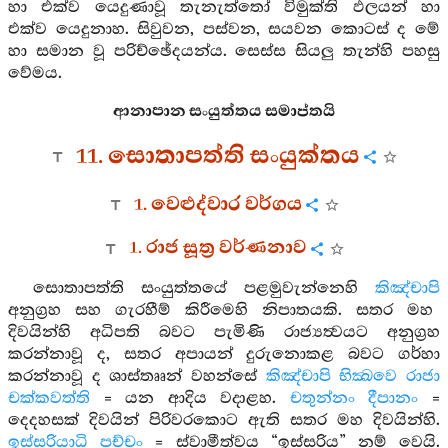
හා එක්ව යෙදුණාවූ තැනැත්තෝ විමුක්ති ඵලයන් හා
එක්ව යෙදුනාහ. සිවුවන, පස්වන, සයවන කොටස් ද මේ
හා සමාන වූ පරිච්ඡේදයන්ය. සෙස්ස සියලු තැන්හි පහසු
වේමය.
ආනාපාන සංයුත්තය සමාප්තයි
11. සොතාපත්ති සංයුක්තය
1. වෙළුද්වාර වර්ගය
1. රාජ සූත්‍ර වර්ණනාව
සොතාපත්ති සංයුත්තයේ පළමුවැන්නෙහි
කිඤ්චාපි
අනුග්‍රහ සහ ගැරහීම් කිරීමෙහි නිපාතයකි. සතර මහ
දිවයින්හි අධිපති බවට පැමිණි රාජ්‍යත්‍වයට අනුග්‍රහ
කරන්නාවූ ද, සතර අපායන් දුරුනොකළ බවට ගර්හා
කරන්නාවූ ද ශාස්තෲන් වහන්සේ
කිඤ්චාපි භික්‍ඛවෙ රාජා
චක්කවත්ති
= යන ආදිය වදාළහ.
චතුන්නං දීපානං
=
දෙදහසක් දිවයින් පිරිවරකොට ඇති සතර මහ දිවයින්හි.
ඉස්සරියාධි පච්චං
= ස්වාමීත්වය “ඉස්සරිය” නම් වෙයි.