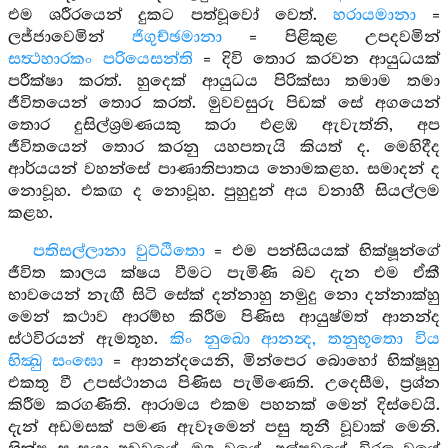
එම ශරීරයෙන් දුකට පත්වූවෝ වෙත්.
හරායමානා
=
ලජ්ජාවෙමින්
ජිගුච්ඡමානා
= පිළිකුළ උපදවමින්
සත්‍ථහාරකං පරියෙසන්ති
= දිවි තොර කරවන ආයුධයක්
පරීක්ෂා කරත්. හුදෙක් ආයුධය පිරික්සා තමාම තමා
ජීවිතයෙන් තොර කරත්. මුවවසුරු පිඩක් සේ අගයෙන්
තොර දුසිල්ශ්‍රමණයකු කරා එළඹ ඇවැත්නි, අප
ජීවිතයෙන් තොර කරනු යහපතැයි කියත් ද. මෙහිදීද
ආර්යයන් වහන්සේ පාණාතිපාතය නොමකළහ. සමාදන් ද
නොවූහ. එකඟ ද නොවූහ. පුහුදුන් අය වනාහී සියල්ලම
කළහ.
පතිසල්ලානා වුට්ඨිතො
= එම පන්සියයක් භික්ෂූන්ගේ
ජීවිත කාලය ක්ෂය වීමට පැමිණි බව දැන එම ඒකී
භාවයෙන් නැඟී සිටි සේක් දන්නාහු නමුදු නො දන්නාක්හු
මෙන් කථාව ආරම්භ කිරීම පිණිස ආයුෂ්මත් ආනන්ද
ස්ථවිරයන් ඇමතූහ.
කිං නුඛො ආනන්‍ද, තනුභූතො විය
භික්‍ඛු සංඝො
= ආනන්දයෙනි, මින්පෙර බොහෝ භික්ෂූහු
එකතු වී උපස්ථානය පිණිස පැමිණෙති. උදෙසීම, ප්‍රශ්න
කිරීම කරගණිති. ආරාමය එකම පහනක් මෙන් දිස්වෙයි.
දැන් අඩමසක් පමණ ඇවෑමෙන් පසු තුනී වූවාක් මෙනි.