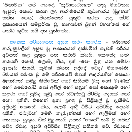
“මහාවන” යයි යෙදේ. “කූටාගාරසාලා” යනු මහවනය
ඇසුරු කොට කරන ලද ආරාමයෙහි කූටාගාරය (මුදුනක්
සහිත ගෙය) පියස්සෙන් යුතුව කරන ලද, සර්ව
ප්‍රකාරයෙන් සම්පූර්ණ වූ, භාග්‍යවත් බුදුන් වහන්සේ ගේ
ගන්ධ කුටිය යයි දත යුත්තේය.
අනෙක පරියායෙන අසුභ තථං කථෙති
= බොහෝ
කරුණුවලින් අසුභ වූ ආකාරයන් දක්වමින් පැවති ශරීරය
අවසන් කළ යුතුය යන කථාව කියයි. කෙසේද යත්:
කයෙහි කෙස්, ලොම්, නිය, දත් -පෙ- මුත්‍ර යන මේවා
ඇතැයි කියයි. කුමක් කියන ලද්දේ වේද? මහණෙනි,
බඹයක් පමණ වූ මේ ශරීරයෙහි මහත් ආදරයකින් සොයා
බලන්නේ නමුදු කිසිවෙක් හෝ කිසියම් මුතු හෝ මැණික්
හෝ වෛරෝඩි හෝ අගිල් හෝ සඳුන් හෝ කොකුම් හෝ
කපුරු හෝ සුවඳ කුඩු හෝ ස්වල්පවූ පිරිසිදු දෙයක් හෝ
නො දකිති. එහෙත් ඉතා දුගඳ වූ පිළිකුල් වූ දැකීමට
අප්‍රියවූ කෙසේ, නිය, ලොම් ආදී විවිධ අපිරිසිදු දෙයම
දකිති. එබැවින් මෙහි කැමැත්තක් හෝ ඇලීමක් හෝ
නොකළ යුතුය. හිස් මුදුනෙහි උපන් “කෙස්” නම් වූ යමක්
වේද ඒවාද අසුබ අපිරිසිදු පිළිකුල් සහිතම වේ. ඒවායේ