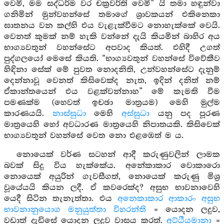
වෙමි, මම සද්ධර්ම වර චක්‍රවර්ති වෙමි” යි තමා හඳුන්වා
ගනිමින් මුන්වහන්සේ තමාගේ ශ්‍රාවකයන් එකිනෙකා
ඝාතනය වන කල්හි එය වැළැක්වීමට නොහැක්කේ වෙයි.
වෙනත් කුමක් නම් හැකි වන්නේ දැයි කියමින් බාහිර අය
භාග්‍යවතුන් වහන්සේට අපවාද කියත්. එහිදී උගත්
පුද්ගලයෝ මෙසේ කියති. “භාග්‍යවතුන් වහන්සේ විවේකීව
හිඳිනා සේක් මේ පුවත නොදනිති, උන්වහන්සේට දැනුම්
දෙන්නාවූ වෙනත් කිසිවෙක්ද නැත, ඉදින් දනිත් නම්
ඒකාන්තයෙන් එය වළක්වන්නාහ” මේ කැමති වීම
පමණක්ම (හෙවත් ඉචඡා මාත්‍රයම) මෙහි මුල්ම
කාරණයයි.
නාස්සුධා
මෙහි
අස්සුධා
යනු පද පූරණ
මාත්‍රයෙහි හෝ අවධාරණ මාත්‍රයෙහි නිපාතයකි. කිසිවෙක්
භාග්‍යවතුන් වහන්සේ වෙත නො එළඹෙත් ම ය.
නොයෙක් වර්ණ සටහන් ආදී කරුණුවලින් ලාමක
බවක් සිදු විය හැක්කේය. අනේකාකාර වොකාරො
නොයෙක් අයුරින් ගැවසීගත්, නොයෙක් කරුණු මිශ්‍ර
වූයේයයි කියන ලදී. ඒ කවරෙක්ද? අසුභ භාවනාවෙහි
යෙදී සිටින තැනැත්තා. එය
අනෙකාකාර ආකාරං අසුභ
භාවනානුයොග මනුයුත්තා විහරන්ති
= යොදන ලදුව,
වඩාත් දැඩිසේ යොදන ලදුව වාසය කරත්.
අට්ඨීයමානා
=