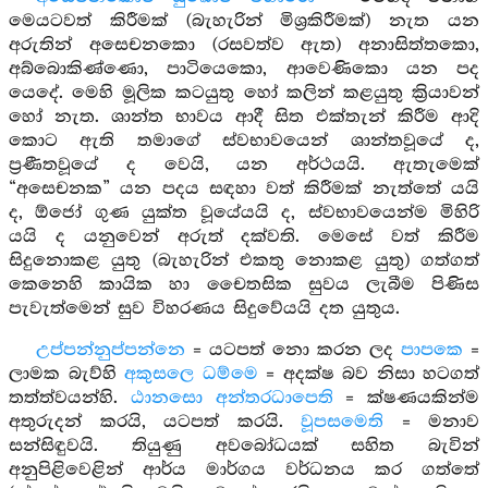
මෙයටවත් කිරීමක් (බැහැරින් මිශ්‍රකිරීමක්) නැත යන
අරුතින් අසෙචනකො (රසවත්ව ඇත) අනාසිත්තකො,
අබ්බොකිණ්ණො, පාටියෙකො, ආවෙණිකො යන පද
යෙදේ. මෙහි මූලික කටයුතු හෝ කලින් කළයුතු ක්‍රියාවන්
හෝ නැත. ශාන්ත භාවය ආදී සිත එක්තැන් කිරීම ආදි
කොට ඇති තමාගේ ස්වභාවයෙන් ශාන්තවූයේ ද,
ප්‍රණීතවූයේ ද වෙයි, යන අර්ථයයි. ඇතැමෙක්
“අසෙචනක” යන පදය සඳහා වත් කිරීමක් නැත්තේ යයි
ද, ඕජෝ ගුණ යුක්ත වූයේයයි ද, ස්වභාවයෙන්ම මිහිරි
යයි ද යනුවෙන් අරුත් දක්වති. මෙසේ වත් කිරීම
සිදුනොකළ යුතු (බැහැරින් එකතු නොකළ යුතු) ගත්ගත්
කෙනෙහි කායික හා චෛතසික සුවය ලැබීම පිණිස
පැවැත්මෙන් සුව විහරණය සිදුවේයයි දත යුතුය.
උප්පන්නුප්පන්නෙ
= යටපත් නො කරන ලද
පාපකෙ
=
ලාමක බැව්හි
අකුසලෙ ධම්මෙ
= අදක්ෂ බව නිසා හටගත්
තත්ත්වයන්හි.
ඨානසො අන්තරධාපෙති
= ක්ෂණයකින්ම
අතුරුදන් කරයි, යටපත් කරයි.
වූපසමෙති
= මනාව
සන්සිඳුවයි. තියුණු අවබෝධයක් සහිත බැවින්
අනුපිළිවෙළින් ආර්ය මාර්ගය වර්ධනය කර ගත්තේ