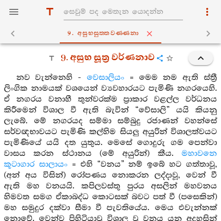
9. අසුභසුත‍්තවණ‍්ණනා
9. අසුභ සූත්‍ර වර්ණනාව
නව වැන්නෙහි -
වෙසාලියං
= මෙම නම ඇති ස්ත්‍රී
ලිංගික නාමයක් වශයෙන් ව්‍යවහාරයට පැමිණි නගරයෙහි.
ඒ නගරය වනාහී තුන්වරක්ම ප්‍රාකාර වළල්ල වර්ධනය
කිරීමෙන් විශාල වී ඇති බැවින් “වේසාලි” යයි කියනු
ලැබේ. මේ නගරයද සම්මා සම්බුදු රජාණන් වහන්සේ
සර්වඥභාවයට පැමිණි කල්හිම සියලු අයුරින් විශාලත්වයට
පැමිණියේ යයි දත යුතුය. මෙසේ ගොදුරු ගම පෙන්වා
වාසය කරන ස්ථානය (මේ අයුරින්) කීය.
මහාවනෙ
කූටාගාර සාලායං
= එහි “වනය” නම් ඉබේ හට ගත්තාවූ,
(අන් අය විසින්) රෝපණය නොකරන ලද්දාවූ, වෙන් වී
ඇති මහ වනයයි. කපිලවස්තු පුරය අසලින් මහවනය
හිමවත සමග ඒකාබද්ධ කොටසක් බවට පත් වී (පසෙකින්)
මහ සමුදුර දක්වා සීමා වී පැවතියේය. මෙය එවැන්නක්
නොවේ. වෙන්ව පිහිටියාවූ විශාල වූ වනය යන අදහසින්