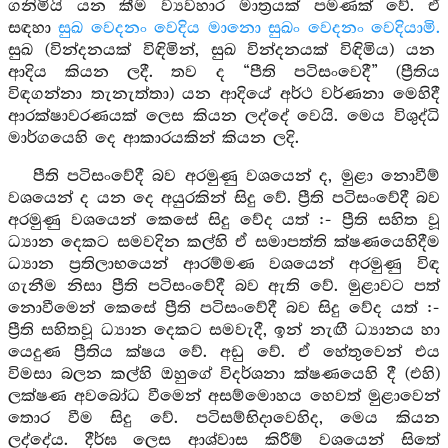
ගනිමියි යන කීම ව්‍යවහාර මාත්‍රයක් පමණක් වේ. ඒ
සඳහා
සුඛ වෙදනං වෙදිය මානො සුඛං වෙදනං වෙදියාමි.
සුඛ (වින්දනයක් විඳිමින්, සුඛ වින්දනයක් විඳිමිය) යන
ආදිය කියන ලදී. තව ද “පීති පටිසංවෙදී” (ප්‍රීතිය
විඳගන්නා තැනැත්තා) යන ආදියේ අර්ථ වර්ණනා මෙහිදී
ආරක්ෂාවරණයක් ලෙස කියන ලද්දේ වෙයි. මෙය විශුද්ධි
මාර්ගයෙහි දෙ ආකාරයකින් කියන ලදි.
පීති පටිසංවේදී බව අරමුණු වශයෙන් ද, මුළා නොවීම්
වශයෙන් ද යන දෙ අයුරකින් සිදු වේ. ප්‍රීති පටිසංවේදී බව
අරමුණු වශයෙන් කෙසේ සිදු වේද යත් :- ප්‍රීති සහිත වූ
ධ්‍යාන දෙකට සමවදින කල්හි ඒ සමාපත්ති ක්ෂණයෙහිදීම
ධ්‍යාන ප්‍රතිලාභයෙන් ආරම්මණ වශයෙන් අරමුණු විඳ
ගැනීම නිසා ප්‍රීති පටිසංවේදී බව ඇති වේ. මුළාවට පත්
නොවීමෙන් කෙසේ ප්‍රීති පටිසංවේදී බව සිදු වේද යත් :-
ප්‍රීති සහිතවූ ධ්‍යාන දෙකට සමවැදී, ඉන් නැඟී ධ්‍යානය හා
යෙදුණ ප්‍රීතිය ක්ෂය වේ. අඩු වේ. ඒ හේතුවෙන් එය
විමසා බලන කල්හි ඔහුගේ විදර්ශනා ක්ෂණයෙහි දී (එහි)
ලක්ෂණ අවබෝධ වීමෙන් අසම්මොහය හෙවත් මුළාවෙන්
තොර වීම සිදු වේ. පටිසම්භිදාවෙහිද, මෙය කියන
ලද්දේය. දීර්ඝ ලෙස ආශ්වාස කිරීම් වශයෙන් සිතේ