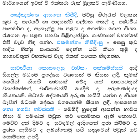
මාර්ගයෙන් ඉවත් වී එක්තරා රුක් මුලකට පැමිණියහ.
පඤ්ඤත්තෙ ආසනෙ නිසීදි
. ඔව්හු හිරුරැස් වළකන
කුඩ ද, සැරයටි හා පාදයන්හි ගල්වන තෙල් ද, අෂ්ටවිධ
පානවර්ග ද, සැහැල්ලු පා පළඟ ද ගෙන්වා ගෙන ගියහ.
රැගෙන ආ පළඟ පනවා පිළිගැන්වූහ. ශාස්තෲන් වහන්සේ
එහි වැඩ හිඳ ගත්හ.
එකමන්තං නිසීදිංසු
= සෙසු කුඩ
ආදිය භික්ෂූ සංඝයාට දෙන්න යයි කියා තුමූ ද
භාග්‍යවතුන් වහන්සේ වැඳ එකත් පසෙක හිඳගත්හ.
සාවත්‍ථියා කොසලෙසු චාරිකං පක්කමිස්සති
ආදී
සියල්ල මධ්‍යම ප්‍රදේශය වශයෙන් ම කියන ලදී. කුමක්
හෙයින් නියති භාවයක් වේද යත් භාග්‍යවතුන්
වහන්සේගේ, චාරිකාවන්හි යෙදීම ද, අරුණෝදයද
නියතයකි. මධ්‍යම දේශයෙහි අරුණ නගියි යන්න ද නියත
බැවින් මධ්‍යම දේශය වශයෙන්ම කියන ලදී. ආසනෙන
නො භගවා භවිස්සති
= මෙහිදී හුදෙක් ආසන්න භාවය
නිසා ම පමණක් ඔවුන් හට සොම්නස ඇති නොවේ.
මෙවිට දන් දීමට ද, සුවඳමල් ආදියෙන් පූජා කිරීමට ද,
ප්‍රශ්න ඇසීමට ද ලබන්නෙමු යයි යනුවෙන් ඔවුන් හට
සොම්නස උපදී.