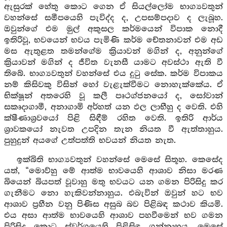
ඇසුරක් හේතු කොට ගෙන ඒ සියල්ලෝම භාග්‍යවතුන්
වහන්සේ සමීපයෙහි පැවිද්ද ද, උපසම්පදාව ද ලැබූහ.
ඔවුන්ගේ එම මුල් අකුසල කර්මයෙන් විපාක නොදී
ඉතිරිවූ, භවයෙන් භවය පැමිණි කර්ම චේතනාවන් එම අඩ
මස ඇතුළත තමන්ගේම ක්‍රියාවන් මගින් ද, අනුන්ගේ
ක්‍රියාවන් මගින් ද ජීවිත වැනසී යාමට අවස්ථා ඇති වී
තිබේ. භාග්‍යවතුන් වහන්සේ එය දුටු සේක. කර්ම විපාකය
නම් කිසිවකු විසින් හෝ වැළැක්වීමට නොහැක්කේය. ඒ
භික්ෂූන් අතරෙහි වූ කලී පෘථග්ජනයෝ ද, සෝවාන්
සකෘදාගාමී, අනාගාමි අර්හත් යන ඵල ලාභීහු ද වෙති. එහි
ක්ෂීණාශ්‍රවයෝ පිළි සිඳීම් රහිත වෙති. ඉතිරි ආර්ය
ශ්‍රාවකයෝ නැවත උපදින තැන නියත වී ඇත්තාහුය.
පුහුදුන් අයගේ උත්පත්ති භවයන් නියත නැත.
ඉක්බිති භාග්‍යවතුන් වහන්සේ මෙසේ සිතූහ. කෙසේද
යත්, “මොව්හු මේ ආත්ම භාවයෙහි ආශාව නිසා මරණ
බියෙන් බියපත් වූවාහු මතු භවයට යන ගමන පිරිසිදු කර
ගැනීමට නො හැකිවන්නාහුය. එබැවින් ඔවුන් හට භව
ආශාව ප්‍රහීන වනු පිණිස අසුබ බව පිළිබඳ කථාව කියමි.
එය අසා ආත්ම භාවයෙහි ආශාව පහවීමෙන් භව ගමන
පිරිසිදු කොට ස්වර්ගයෙහි පිළිසිඳ ගන්නාහුය. මෙසේ