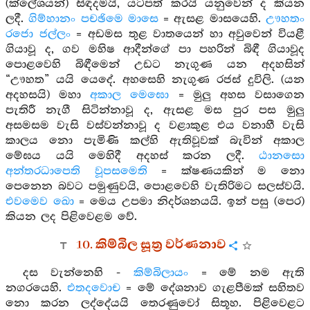
(ක්ලේශයන්) සිඳදමයි, යටපත් කරයි යනුවෙන් ද කියන
ලදී.
ගිම්හානං පචඡිමෙ මාසෙ
= ඇසළ මාසයෙහි.
ඌහතං
රජො ජල්ලං
= අඩමස තුළ වාතයෙන් හා අවුවෙන් වියළී
ගියාවූ ද, ගව මහිෂ ආදීන්ගේ පා පහරින් බිඳී ගියාවූද
පොළවෙහි බිඳීමෙන් උඩට නැගුණ යන අදහසින්
“ඌහත” යයි යෙදේ. අහසෙහි නැගුණ රජස් දුවිලි. (යන
අදහසයි) මහා
අකාල මෙඝො
= මුලු අහස වසාගෙන
පැතිරී නැගී සිටින්නාවූ ද, ඇසළ මස පුර පස මුලු
අසමසම වැසි වස්වන්නාවූ ද වළාකුළ එය වනාහී වැසි
කාලය නො පැමිණි කල්හි ඇතිවූවක් බැවින් අකාල
මේඝය යයි මෙහිදී අදහස් කරන ලදී.
ඨානසො
අන්තරධාපෙති වූපසමෙති
= ක්ෂණයකින් ම නො
පෙනෙන බවට පමුණුවයි, පොළවෙහි වැතිරිමට සලස්වයි.
එවමෙව ඛො
= මෙය උපමා නිදර්ශනයයි. ඉන් පසු (පෙර)
කියන ලද පිළිවෙළම වේ.
10. කිම්බිල සූත්‍ර වර්ණනාව
දස වැන්නෙහි -
කිම්බිලායං
= මේ නම ඇති
නගරයෙහි.
එතදවොච
= මේ දේශනාව ගැළපීමක් සහිතව
නො කරන ලද්දේයයි තෙරණුවෝ සිතූහ. පිළිවෙළට