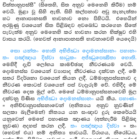
චිත්තානුපස්සී” (සිතෙහි, සිත අනුව මෙනෙහි කිරීම) නම්
වෙයි. මුළා වූ සිහි ඇති. සිහි කල්පනාව අඩු තැනැත්තා
හට ආනාපානසති භාවනාව නො පිහිටයි. එහෙයින්
අරමුණු වශයෙන් සිත පිළිබඳව අවබෝධ කරගෙන සිතේ
පැවැත්ම අනුව මෙනෙහි කර භාවනා කරන භික්ෂුව එහි
වාසය කරයි. (හෙවත් ආනාපානසති භාවනාවෙහි යෙදෙයි)
සො යන්තං හොති අභිජ්ඣා දොමනස්සානං පහානං
තං පඤ්ඤාය දිස්වා සාධුකං අජ්ඣුපෙක්‍ඛිතා හොති.
මෙහිදී දැඩි ලෝභය කාමච්ඡන්‍ද නීවරණයම වෙයි.
දොමනස්ස වශයෙන් ව්‍යාපාද නීවරණය දක්වන ලදී. මේ
සතර විදර්ශනා වශයෙන් කියන ලදී. ධම්මානුපස්සනාව ද
නීවරණ කොටස් වශයෙන් පස් වැදෑරුම් වේ. එහිදීද මේ
නීවරණ දෙක මුල් වේ. මෙසේ ධම්මානුපස්සනාවෙහි මුල
දක්වනු පිණිස
අභිජ්ඣා දොමනස්සානං
යයි කීය.
පහාණං
= අනිච්චානුපස්සනාවෙන් (අනිත්‍යය අනුව නුවණින්
සලකා බැලීමෙන්) නිත්‍යය යන සංඥාව දුරු කෙරේයයි
යනුවෙන් මෙසේ පහාණක ඤාණය (අත්හැරීම පිළිබඳ
නුවණ) අදහස් කරන ලදී.
තං පඤ්ඤාය දිස්වා
= තං
(හෙවත් එය) නම් අනිත්‍ය භාවයයි. විරාගය, නිරෝධය,