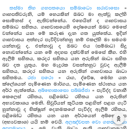
තස්මා තිහ ගහපතයො සම්බාධො ඝරාවාසො
=
ගෘහපතිවරුනි, යම් හෙයකින් ඔබට මා ඈත්වූ කල්හි
සොම්නස් ද ඇතිවන්නේය. එහෙයින් ද ගෘහවාසය
සම්බාධ සහිතය. ගෘහවාසයෙහි දෝෂයෙන් ඔබට මෙසේ
වන්නේය යන මේ කරුණ දැන ගත යුත්තේය. ඉදින්
ගෘහවාසය අත්හැර පැවිදිවන්නහු නම් එකල්හි මා සමගම
යන්නාවූ ද, එන්නාවූ ද ඔබට එය (සම්බාධ) සිදු
නොවන්නේය යන මේ අදහස දක්වමින් මෙසේ කීහ. එහි
ඇලීම් සහිතය, කරදර සහිතය යන අරුතින් බාධා සහිත
බව දත යුතුය. මහ මැදුරක වසන්නහුට වුවද ඇලීම්
සහිතය, කරදර සහිතය යන අරුතින් ගෘහවාසය බාධා
සහිතමය.
රජා පථො
= රාග, ද්වේෂ, මෝහ යන
ක්ලේශයන් පැමිණෙන මාර්ගය, පැමිණෙන ස්ථානය යන
අර්ථ ඇත්තේය.
අබ්භොකාසො පබ්බජ්ජා
= පැවිද්ද වනාහී
කෙලෙස් රහිතය, පළිබෝධ රහිතය යන අරුතින්
අභ්‍යවකාශය මෙනි. සිවුරියන් කුටියක පළඟින් පළඟ ගැටී
හුන්නාවූ ද භික්ෂූන් දෙනමකගේ පැවිද්ද ඇලීම් රහිතය,
පළිබෝධ රහිතය යන යන අර්ථයෙන් අබ්භොකාස
(අභ්‍යවකාශ) යයි නම් වෙයි
. අලඤ්චපන වො ගහපතයො
අපපමාදාය
= මෙ වැනි බාධා ඇති ගෘහවාසයෙහි