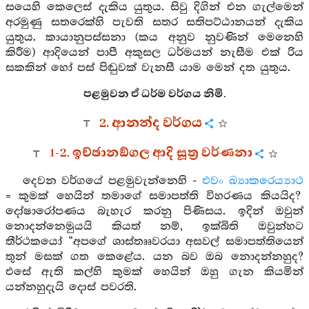
සයෙහි කෙලෙස් දැකිය යුතුය. සිවු දිගින් එන ගැල්මෙන්
අරමුණු සතරෙක්හි පැවති සතර සතිපට්ඨානයන් දැකිය
යුතුය. කායානුපස්සනා (කය අනුව නුවණින් මෙනෙහි
කිරීම) ආදියෙන් පාපී අකුසල ධර්මයන් නැසීම එක් රිය
සකකින් හෝ පස් පිඬුවක් වැනසී යාම මෙන් දත යුතුය.
පළමුවන ඒ ධර්ම වර්ගය නිමි.
2. ආනන්ද වර්ගය
1-2. ඉච්ඡානඞ්ගල ආදි සූත්‍ර වර්ණනා
දෙවන වර්ගයේ පළමුවැන්නෙහි -
එවං ඛ්‍යාකරෙය්‍යාථ
= කුමක් හෙයින් තමාගේ සමාපත්ති විහරණය කියයිද?
දෝෂාරෝපණය බැහැර කරනු පිණිසය. ඉදින් ඔවුන්
නොදන්නෙමුයයි කියත් නම්, ඉක්බිති ඔවුන්හට
තීර්ථකයෝ “අපගේ ශාස්තෲවරයා අසවල් සමාපත්තියෙන්
තුන් මසක් ගත කෙළේය. යන බව ඔබ නොදන්නහුද?
එසේ ඇති කල්හි කුමක් හෙයින් ඔහු ගැන කියමින්
යන්නහුදැයි දොස් පවරති.