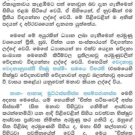
ඒකාග්‍රතාවය කැළඹීමට පත් නොවුන බව දැන ගැනීමෙන්
සිහිය එළඹ සිටියේ වෙයි. ඒ සිහියෙන්, ඒ නුවණින් එම
ප්‍රීතිය විඳගන්නා ලද්දේ වෙයි. මේ පිළිවෙළින් ම අනික්
පදයන් ද අර්ථවශයෙන් දැනගත යුත්තේය.
මෙසේ මේ අයුරකින් ධ්‍යාන ලබා ගැනීමෙන් අරමුණු
වශයෙන් ප්‍රීති, සුඛ, චිත්ත යන සංස්කාරයන් විඳගන්නා
ලද්දේ වෙයි. මෙසේ ධ්‍යානයන් හා එක්ව යෙදුන වේදනා
සංඛ්‍යාත මෙනෙහි කිරීම්වල ප්‍රතිලාභවූ අරමුණුවලින්
වේදනාව විඳගන්නා ලද්දේ වෙයි. එහෙයින්
වෙදනාසු
වෙදනානුපස්සී භික්‍ඛු තස්මිං සමයෙ විහරති
(එසමයෙහි
භික්ෂුව වේදනාවන්හි වේදනාවන් අනුව බලන්නාවූ අයෙක්
වී වාසය කළේය) යනුවෙන් මනාව කියන ලද්දේ විය.
නාහං ආනන්‍ද මුට්ඨස්සතිස්ස අසම්පජානස්ස
මෙහි
අදහස මෙසේය. යම් හෙයකින් “චිත්ත පටිසංවෙදී අස්ස
සිස්සාමි” (සිත මනාව පිහිටුවා ගනිමින් ආශ්වාස
කරන්නෙමියි) යන ආදි පිළිවෙළින් සිහිය පවත්වන භික්ෂුව
ආශ්වාස ප්‍රශ්වාස නිමිත්ත අරමුණු කර ගනියි ද, ඔහුගේ
සිත පිළිබඳ අරමුණෙහි සිහිය ද, මනා සිහි කල්පනාව ද
පිහිටුවා පවතිනුයේත් වෙයි ද, මෙය “චිත්තෙ