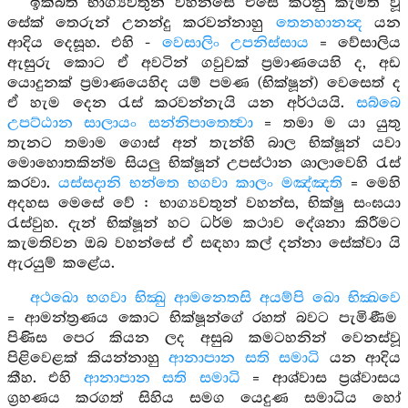
ඉක්බිති භාග්‍යවතුන් වහන්සේ එසේ කරනු කැමති වූ
සේක් තෙරුන් උනන්දු කරවන්නාහු
තෙනහානන්‍ද
යන
ආදිය දෙසූහ. එහි -
වෙසාලිං උපනිස්සාය
= වේසාලිය
ඇසුරු කොට ඒ අවටින් ගවුවක් ප්‍රමාණයෙහි ද, අඩ
යොදුනක් ප්‍රමාණයෙහිද යම් පමණ (භික්ෂූන්) වෙසෙත් ද
ඒ හැම දෙන රැස් කරවන්නැයි යන අර්ථයයි.
සබ්බෙ
උපට්ඨාන සාලායං සන්නිපාතෙත්‍වා
= තමා ම යා යුතු
තැනට තමාම ගොස් අන් තැන්හි බාල භික්ෂූන් යවා
මොහොතකින්ම සියලු භික්ෂූන් උපස්ථාන ශාලාවෙහි රැස්
කරවා.
යස්සදානි භන්තෙ භගවා කාලං මඤ්ඤති
= මෙහි
අදහස මෙසේ වේ : භාග්‍යවතුන් වහන්ස, භික්ෂු සංඝයා
රැස්වුහ. දැන් භික්ෂූන් හට ධර්ම කථාව දේශනා කිරීමට
කැමතිවන ඔබ වහන්සේ ඒ සඳහා කල් දන්නා සේක්වා යි
ඇරයුම් කළේය.
අථඛො භගවා භික්‍ඛු ආමනෙතසි අයම්පි ඛො භික්‍ඛවෙ
= ආමන්ත්‍රණය කොට භික්ෂූන්ගේ රහත් බවට පැමිණීම
පිණිස පෙර කියන ලද අසුබ කමටහනින් වෙනස්වූ
පිළිවෙළක් කියන්නාහු
ආනාපාන සති සමාධි
යන ආදිය
කීහ. එහි
ආනාපාන සති සමාධි
= ආශ්වාස ප්‍රශ්වාසය
ග්‍රහණය කරගත් සිහිය සමග යෙදුණ සමාධිය හෝ