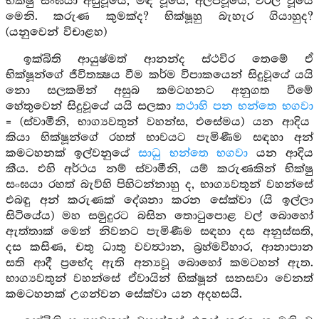
භික්ෂු සංඝයා අඩුවූයේ, මඳ වූයේ, අල්පවූයේ, විරල වූයේ
මෙනි. කරුණ කුමක්ද? භික්ෂූහු බැහැර ගියාහුද?
(යනුවෙන් විචාළහ)
ඉක්බිති ආයුෂ්මත් ආනන්ද ස්ථවිර තෙමේ ඒ
භික්ෂූන්ගේ ජීවිතක්‍ෂය වීම කර්ම විපාකයෙන් සිදුවූයේ යයි
නො සලකමින් අසුබ කමටහනට අනුගත වීමේ
හේතුවෙන් සිදුවූයේ යයි සලකා
තථාහි පන භන්තෙ භගවා
= (ස්වාමීනි, භාග්‍යවතුන් වහන්ස, එසේමය) යන ආදිය
කියා භික්ෂූන්ගේ රහත් භාවයට පැමිණීම සඳහා අන්
කමටහනක් ඉල්වනුයේ
සාධු භන්තෙ භගවා
යන ආදිය
කීය. එහි අර්ථය නම් ස්වාමීනි, යම් කරුණකින් භික්ෂු
සංඝයා රහත් බැව්හි පිහිටන්නාහු ද, භාග්‍යවතුන් වහන්සේ
එබඳු අන් කරුණක් දේශනා කරන සේක්වා (යි ඉල්ලා
සිටියේය) මහ සමුදුරට බසින තොටුපොළ වල් බොහෝ
ඇත්තාක් මෙන් නිවනට පැමිණීම සඳහා දස අනුස්සති,
දස කසිණ, චතු ධාතු වවත්‍ථාන, බ්‍රහ්මවිහාර, ආනාපාන
සති ආදී ප්‍රභේද ඇති අන්‍යවූ බොහෝ කමටහන් ඇත.
භාග්‍යවතුන් වහන්සේ ඒවායින් භික්ෂූන් සනසවා වෙනත්
කමටහනක් උගන්වන සේක්වා යන අදහසයි.